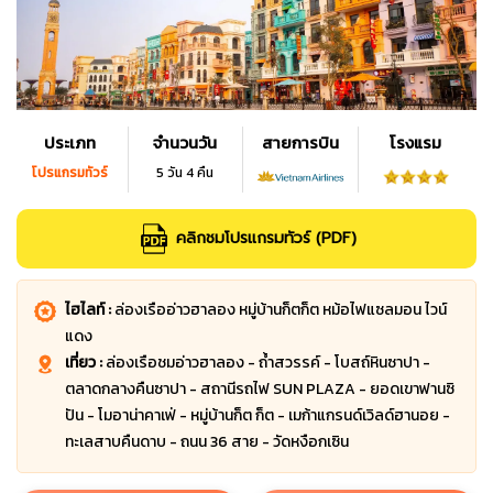
ประเภท
จำนวนวัน
สายการบิน
โรงแรม
โปรแกรมทัวร์
5 วัน 4 คืน
คลิกชมโปรแกรมทัวร์ (PDF)
ไฮไลท์ :
ล่องเรืออ่าวฮาลอง หมู่บ้านก็ตก็ต หม้อไฟแซลมอน ไวน์
แดง
เที่ยว :
ล่องเรือชมอ่าวฮาลอง - ถ้ำสวรรค์ - โบสถ์หินซาปา -
ตลาดกลางคืนซาปา - สถานีรถไฟ SUN PLAZA - ยอดเขาฟานซิ
ปัน - โมอาน่าคาเฟ่ - หมู่บ้านก็ต ก็ต - เมก้าแกรนด์เวิลด์ฮานอย -
ทะเลสาบคืนดาบ - ถนน 36 สาย - วัดหงือกเซิน