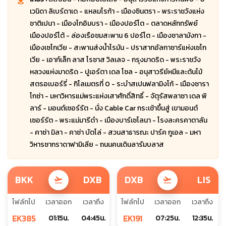
เวนิดา ลิเบร์ดาเด - แหลมโรก้า - เมืองซินตรา - พระราชวังแห่ง
ชาติเปนา - เมืองโกอิมบรา - เมืองปอร์โต - ตลาดหลักทรัพย์
เมืองปอร์โต้ - ล่องเรือชมสะพาน 6 ปอร์โต - เมืองซาลามังกา -
เมืองเซโกเวีย - สะพานส่งน้ำโรมัน - ปราสาทอัลกาซาร์แห่งเซโก
เวีย - เอาท์เล็ท ลาส โรซาส วิลเลจ - กรุงมาดริด - พระราชวัง
หลวงแห่งมาดริด - ปูเอร์ตา เดล โซล - อนุสาวรีย์หมีและต้นไม้
สตรอเบอร์รี่ - กิโลเมตรที่ 0 - ระบำสเปนฟลามิงโก้ - เมืองซารา
โกซ่า - มหาวิหารแม่พระแห่งเสาศักดิ์สิทธิ์ - จัตุรัสพลาซา เดล พิ
ลาร์ - มอนต์เซอร์รัต - นั่ง Cable Car กระเช้าขึ้นสู่ เขามอนต์
เซอร์รัต - พระแม่มารีดำ - เมืองบาร์เซโลนา - โรงละครคาตาลัน
- คาซ่า มิลา - คาซ่า บัตโล่ - สวนสาธารณะ ปาร์ค กูเอล - มหา
วิหารซากราดาฟามิเลีย - ถนนคนเดินลารัมบลาส
BKK
DXB
DXB
LIS
flight_takeoff
flight_takeoff
ไฟล์ทไป
เวลาออก
เวลาถึง
ไฟล์ทไป
เวลาออก
เวลาถึง
EK385
EK191
01:15น.
04:45น.
07:25น.
12:35น.