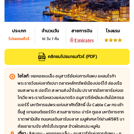
ประเภท
จำนวนวัน
สายการบิน
โรงแรม
โปรแกรมทัวร์
10 วัน 7 คืน
คลิกชมโปรแกรมทัวร์ (PDF)
ไฮไลท์ :
หอคอยเบเล็ง อนุสาวรีย์แห่งการค้นพบ แหลมโรก้า
พระราชวังแห่งชาติเปนา ตลาดหลักทรัพย์เมืองปอร์โต้ ล่องเรือ
ชมสะพาน 6 ปอร์โต สะพานส่งน้ำโรมัน ปราสาทอัลกาซาร์แห่งเซ
โกเวีย พระราชวังหลวงแห่งมาดริด อนุสาวรีย์หมีและต้นไม้สตรอ
เบอร์รี่ มหาวิหารแม่พระแห่งเสาศักดิ์สิทธิ์ นั่ง Cable Car กระเช้า
ขึ้นสู่ เขามอนต์เซอร์รัต สวนสาธารณะ ปาร์ค กูเอล มหาวิหารซาก
ราดาฟามิเลีย ถนนคนเดินลารัมบลาส เมนูพิเศษ! ไก่ย่างพิริพิริ บา
คัลเยาอาบรัช เค้กไข่โปรตุเกส ข้าวผัดสเปน หมูหัน
เที่ยว :
ลิสบอน - หอคอยเบเล็ง - อนุสาวรีย์แห่งการค้นพบ - อ