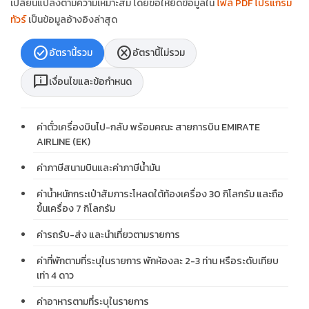
เปลี่ยนแปลงตามความเหมาะสม โดยขอให้ยึดข้อมูลใน
ไฟล์ PDF โปรแกรม
ทัวร์
เป็นข้อมูลอ้างอิงล่าสุด
check_circle
cancel
อัตรานี้รวม
อัตรานี้ไม่รวม
chat_info
เงื่อนไขและข้อกำหนด
ค่าตั๋วเครื่องบินไป-กลับ พร้อมคณะ สายการบิน EMIRATE
AIRLINE (EK)
ค่าภาษีสนามบินและค่าภาษีน้ำมัน
ค่าน้ำหนักกระเป๋าสัมภาระโหลดใต้ท้องเครื่อง 30 กิโลกรัม และถือ
ขึ้นเครื่อง 7 กิโลกรัม
ค่ารถรับ-ส่ง และนำเที่ยวตามรายการ
ค่าที่พักตามที่ระบุในรายการ พักห้องละ 2-3 ท่าน หรือระดับเทียบ
เท่า 4 ดาว
ค่าอาหารตามที่ระบุในรายการ