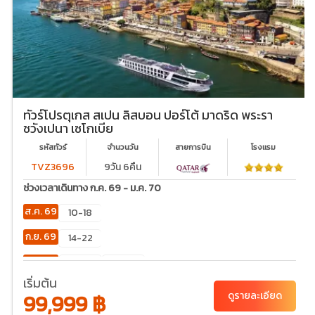
ทัวร์โปรตุเกส สเปน ลิสบอน ปอร์โต้ มาดริด พระรา
ชวังเปนา เซโกเบีย
รหัสทัวร์
จำนวนวัน
สายการบิน
โรงเเรม
TVZ3696
9วัน 6คืน
ช่วงเวลาเดินทาง ก.ค. 69 - ม.ค. 70
ส.ค. 69
10-18
ก.ย. 69
14-22
ต.ค. 69
12-20
19-27
เริ่มต้น
พ.ย. 69
16-24
99,999 ฿
ดูรายละเอียด
ธ.ค. 69
03-11
26-