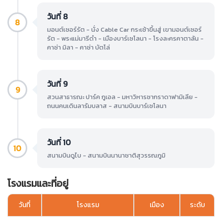
วันที่ 8
8
มอนต์เซอร์รัต - นั่ง Cable Car กระเช้าขึ้นสู่ เขามอนต์เซอร์
รัต - พระแม่มารีดำ - เมืองบาร์เซโลนา - โรงละครคาตาลัน -
คาซ่า มิลา - คาซ่า บัตโล่
วันที่ 9
9
สวนสาธารณะ ปาร์ค กูเอล - มหาวิหารซากราดาฟามิเลีย -
ถนนคนเดินลารัมบลาส - สนามบินบาร์เซโลนา
วันที่ 10
10
สนามบินดูไบ - สนามบินนานาชาติสุวรรณภูมิ
โรงแรมและที่อยู่
วันที่
โรงแรม
เมือง
ระดับ