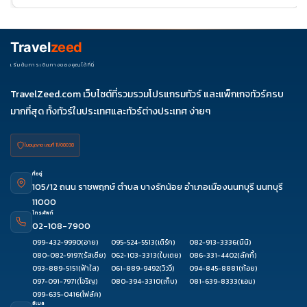
03
Travel
zeed
เริ่มต้นการเดินทางของคุณได้ที่นี่
TravelZeed.com เว็บไซต์ที่รวมรวมโปรแกรมทัวร์ และแพ็กเกจทัวร์ครบ
มากที่สุด ทั้งทัวร์ในประเทศและทัวร์ต่างประเทศ ง่ายๆ
ใบอนุญาต เลขที่ 11/08038
ที่อยู่
105/12 ถนน ราชพฤกษ์ ตำบล บางรักน้อย อำเภอเมืองนนทบุรี นนทบุรี
11000
โทรศัพท์
02-108-7900
099-432-9990
(อาย)
095-524-5513
(เติร์ก)
082-913-3336
(นินิ)
080-082-9197
(รัสเซีย)
062-103-3313
(ใบเตย)
086-331-4402
(ลัคกี้)
093-889-5151
(ฟ้าใส)
061-889-9492
(วิววี่)
094-845-8881
(ก้อย)
097-091-7971
(โจริญ)
080-394-3310
(เก็บ)
081-639-8333
(แอม)
099-635-0416
(โฟล์ค)
อีเมล