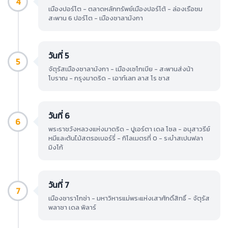
4
เมืองปอร์โต - ตลาดหลักทรัพย์เมืองปอร์โต้ - ล่องเรือชม
สะพาน 6 ปอร์โต - เมืองซาลามังกา
วันที่ 5
5
จัตุรัสเมืองซาลามังกา - เมืองเซโกเบีย - สะพานส่งน้า
โบราณ - กรุงมาดริด - เอาท์เลท ลาส โร ซาส
วันที่ 6
6
พระราชวังหลวงแห่งมาดริด - ปูเอร์ตา เดล โซล - อนุสาวรีย์
หมีและต้นไม้สตรอเบอร์รี่ - กิโลเมตรที่ 0 - ระบำสเปนฟลา
มิงโก้
วันที่ 7
7
เมืองซาราโกซ่า - มหาวิหารแม่พระแห่งเสาศักดิ์สิทธิ์ - จัตุรัส
พลาซา เดล พิลาร์