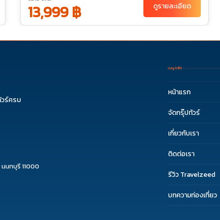
12-16
16-20
18-22
19-23
13,999 ฿
ดูรายละเอียด
24-28
25-29
30-04
เมนูหลัก
หน้าแรก
ัวร์ครบ
จัดกรุ๊ปทัวร์
เกี่ยวกับเรา
ติดต่อเรา
 นนทบุรี 11000
รีวิว Travelzeed
บทความท่องเที่ยว