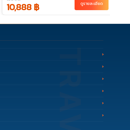
ธ.ค. 69
พ
09-11
30-01
10,888 ฿
ดูรายละเอียด
ธ
ม
ก
ม