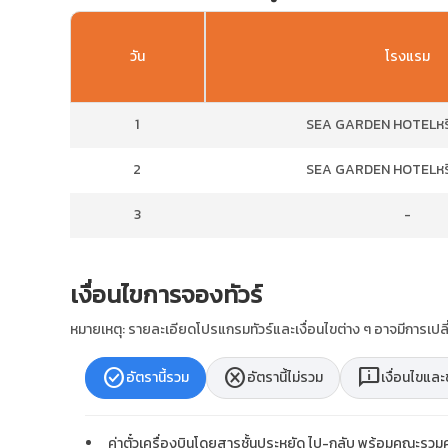
วัน
โรงแรม
1
SEA GARDEN HOTELหรือ
2
SEA GARDEN HOTELหรือ
3
-
เงื่อนไขการจองทัวร์
หมายเหตุ: รายละเอียดโปรแกรมทัวร์และเงื่อนไขต่าง ๆ อาจมีการเ
check_circle
cancel
chat_info
อัตรานี้รวม
อัตรานี้ไม่รวม
เงื่อนไขแล
ค่าตั๋วเครื่องบินโดยสารชั้นประหยัด ไป-กลับ พร้อมคณะรวมค