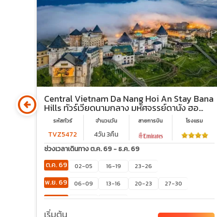
arrow_circle_left
กู๊ด
Central Vietnam Da Nang Hoi An Stay Bana
Hills ทัวร์เวียดนามกลาง มหัศจรรย์ดานัง ฮอ
ยอัน บานาฮิลล์ (พักบานาฮิลล์ 2 คืน)
รม
รหัสทัวร์
จำนวนวัน
สายการบิน
โรงเเรม
TVZ5472
4วัน 3คืน
ช่วงเวลาเดินทาง ต.ค. 69 - ธ.ค. 69
ต.ค. 69
02-05
16-19
23-26
พ.ย. 69
06-09
13-16
20-23
27-30
ธ.ค. 69
04-07
18-21
เริ่มต้น