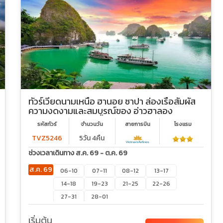
ทัวร์เวียดนามเหนือ ฮานอย ซาปา ล่องเรือสัมผัส
ความงดงามและสมบูรณ์ของ อ่าวฮาลอง
รหัสทัวร์
จำนวนวัน
สายการบิน
โรงเเรม
TVZ5246
5วัน 4คืน
ช่วงเวลาเดินทาง ส.ค. 69 - ต.ค. 69
ส.ค. 69
06-10
07-11
08-12
13-17
14-18
19-23
21-25
22-26
27-31
28-01
ก.ย. 69
03-07
04-08
09-13
10-14
เริ่มต้น