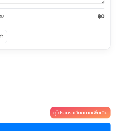
฿0
วม
ค่า
ดูโปรแกรมเวียดนามเพิ่มเติม