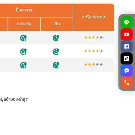
มื้ออาหาร
ระดับโรงแรม
กลางวัน
เย็น
★
★
★
★
★
★
★
★
★
★
★
★
★
★
★
call
อมูลอ้างอิงล่าสุด