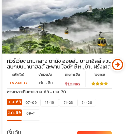
arrow_circle_right
ทัวร์เวียดนามกลาง ดานัง ฮอยอัน บานาฮิลล์ สวน
ท
สนุกบนบานาฮิลล์ สะพานมือยักษ์ หมู่บ้านฝรั่งเศส
ซ
รหัสทัวร์
จำนวนวัน
สายการบิน
โรงเเรม
TVZ4697
3วัน 2คืน
ช่วงเวลาเดินทาง ส.ค. 69 - ม.ค. 70
ช
ส.ค. 69
ส
07-09
17-19
21-23
24-26
ต.ค. 69
ก
09-11
พ.ย. 69
ต
27-29
เริ่มต้น
เ