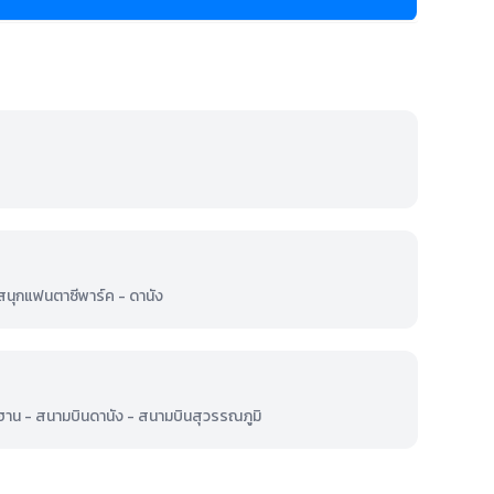
สนุกแฟนตาซีพาร์ค - ดานัง
ฮาน - สนามบินดานัง - สนามบินสุวรรณภูมิ