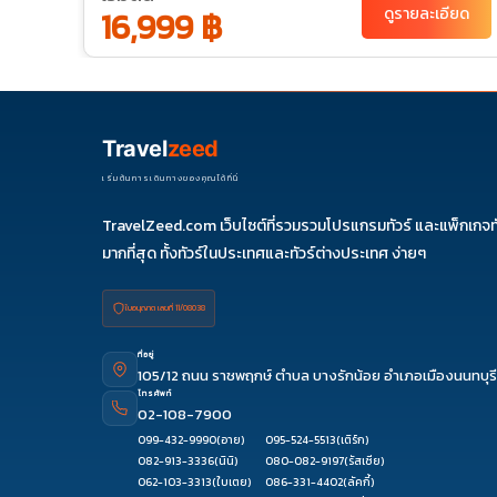
ยด
16,999 ฿
ดูรายละเอียด
Travel
zeed
เริ่มต้นการเดินทางของคุณได้ที่นี่
TravelZeed.com เว็บไซต์ที่รวมรวมโปรแกรมทัวร์ และแพ็กเกจท
มากที่สุด ทั้งทัวร์ในประเทศและทัวร์ต่างประเทศ ง่ายๆ
ใบอนุญาต เลขที่ 11/08038
ที่อยู่
105/12 ถนน ราชพฤกษ์ ตำบล บางรักน้อย อำเภอเมืองนนทบุรี
โทรศัพท์
02-108-7900
099-432-9990
(อาย)
095-524-5513
(เติร์ก)
082-913-3336
(นินิ)
080-082-9197
(รัสเซีย)
062-103-3313
(ใบเตย)
086-331-4402
(ลัคกี้)