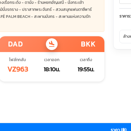
เรือกระด้ง - ดานัง - ร้านหยกอัญมณี - นั่งกระเช้า
้นั่งรถราง - ปราสาทพระจันทร์ - สวนสนุกแฟนตาซีพาร์
ราคาร
ค - CAFÉ PALM BEACH - สะพานมังกร - สะพานแห่งความรัก
ล้าง
DAD
BKK
flight_land
ไฟล์ทกลับ
เวลาออก
เวลาถึง
VZ963
18:10น.
19:55น.
ราคา (฿)