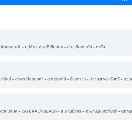
โลกฮอยอัน - หมู่บ้านแกะสลักหินอ่อน - ล่องเรือกระด้ง - ดานัง
านาฮิลล์ - สะพานมือทองคำ - สวนดอกไม้ - นั่งรถราง - ปราสาทพระจันทร์ - สวน
าไหม - สวนเอเปค - CAFÉ PALM BEACH - สะพานมังกร - สะพานแห่งความรัก - ตลาด