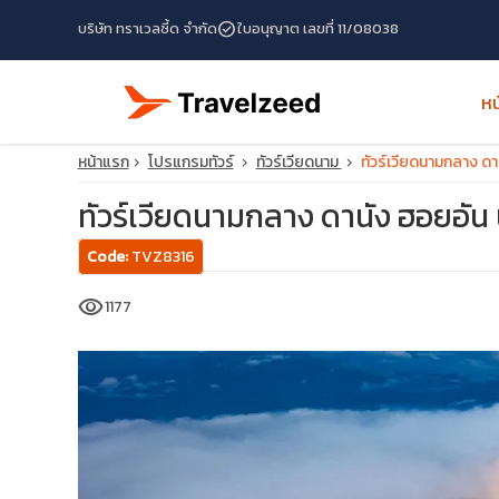
check_circle
บริษัท ทราเวลซี้ด จำกัด
ใบอนุญาต เลขที่ 11/08038
หน
หน้าแรก
โปรแกรมทัวร์
ทัวร์เวียดนาม
ทัวร์เวียดนามกลาง ดาน
ทัวร์เวียดนามกลาง ดานัง ฮอยอัน น
Code:
TVZ8316
visibility
1177
travel_explore
calendar_month
search