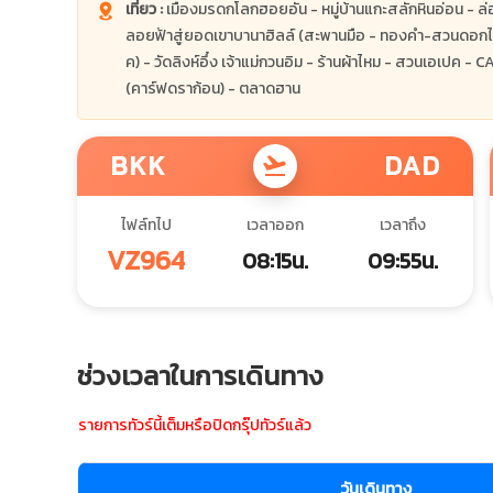
เที่ยว :
เมืองมรดกโลกฮอยอัน - หมู่บ้านแกะสลักหินอ่อน - ล่อง
ลอยฟ้าสู่ยอดเขาบานาฮิลล์ (สะพานมือ - ทองคำ-สวนดอกไม
ค) - วัดลิงห์อึ๋ง เจ้าแม่กวนอิม - ร้านผ้าไหม - สวนเอเป
(คาร์ฟดราก้อน) - ตลาดฮาน
BKK
DAD
flight_takeoff
ไฟล์ทไป
เวลาออก
เวลาถึง
VZ964
08:15น.
09:55น.
ช่วงเวลาในการเดินทาง
รายการทัวร์นี้เต็มหรือปิดกรุ๊ปทัวร์แล้ว
วันเดินทาง