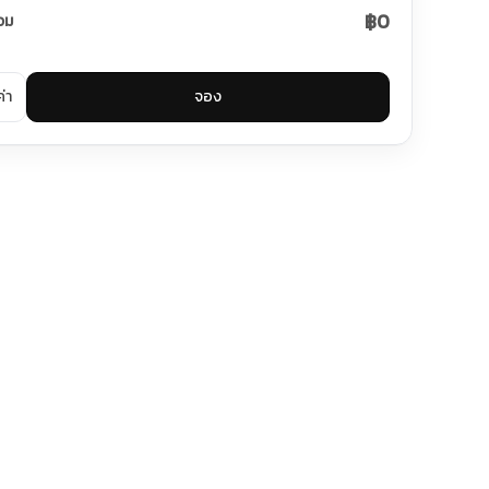
฿0
วม
ค่า
จอง