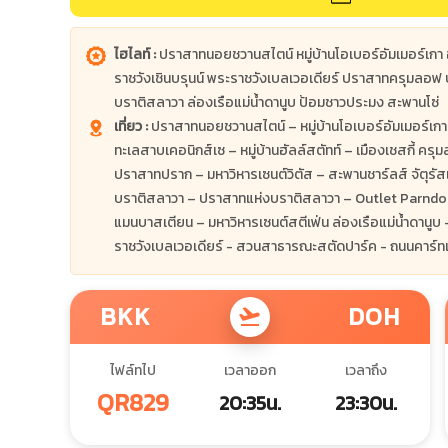
ไฮไลท์ :
ปราสาทนอยชวานสไตน์ หมู่บ้านโอเบอร์อัมเมอร์เกา อ
ราชวังเชินบรุนน์ พระราชวังเบลเวอเดียร์ ปราสาทครุมลอ
บราติสลาวา ล่องเรือแม่น้ำดานูบ ป้อมชาวประมง สะพานโซ่
เที่ยว :
ปราสาทนอยชวานสไตน์ – หมู่บ้านโอเบอร์อัมเมอร์เกา 
ทะเลสาบเคอนิกส์เซ – หมู่บ้านฮัลล์สตัทท์ – เมืองเชสกี้ คร
ปราสาทปราก – มหาวิหารเซนต์วิตัส – สะพานชาร์ลส์ จัตุรัส
บราติสลาวา – ปราสาทแห่งบราติสลาวา – Outlet Parndorf -
แมนบาสเตียน – มหาวิหารเซนต์สตีเฟ่น ล่องเรือแม่น้ำดานูบ 
ราชวังเบลเวอเดียร์ - สวนสาธารณะสตัดปาร์ค - ถนนคาร์ทเน
BKK
DOH
flight_takeoff
ไฟล์ทไป
เวลาออก
เวลาถึง
QR829
20:35น.
23:30น.