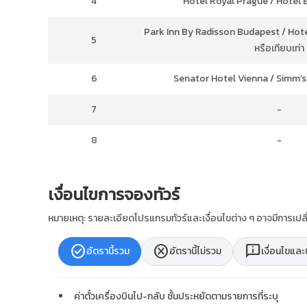
4
Hotel Royal Prague / Hotel E
Park Inn By Radisson Budapest / Ho
5
หรือเทียบเท่า
6
Senator Hotel Vienna / Simm’s 
7
-
8
-
เงื่อนไขการจองทัวร์
หมายเหตุ: รายละเอียดโปรแกรมทัวร์และเงื่อนไขต่าง ๆ อาจมีการเ
check_circle
cancel
chat_info
อัตรานี้รวม
อัตรานี้ไม่รวม
เงื่อนไขแล
ค่าตั๋วเครื่องบินไป-กลับ ชั้นประหยัดตามรายการที่ระบุ