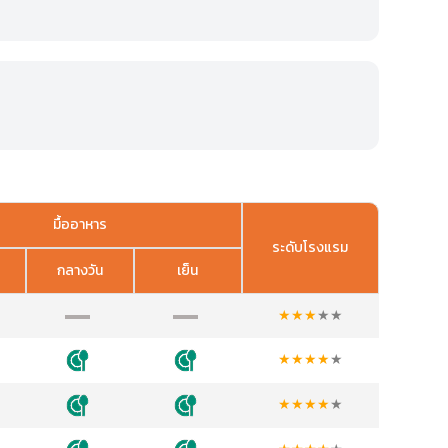
มื้ออาหาร
ระดับโรงแรม
กลางวัน
เย็น
★
★
★
★
★
★
★
★
★
★
★
★
★
★
★