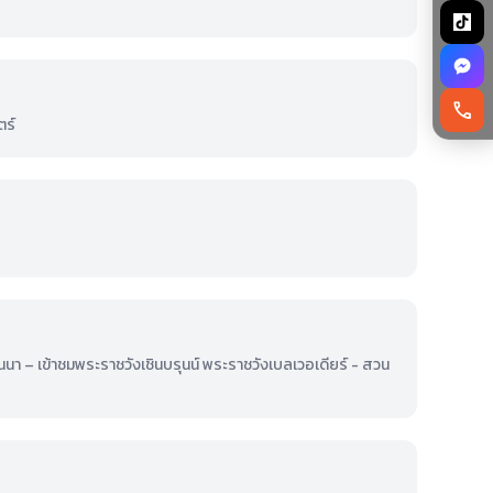
call
ตร์
ยนนา – เข้าชมพระราชวังเชินบรุนน์ พระราชวังเบลเวอเดียร์ - สวน