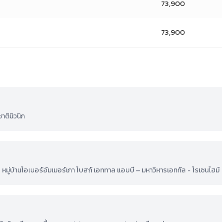
73,900
73,900
ติมิวนิก
มู่บ้านโอเบอร์อัมเมอร์เกา โบสถ์ เอททาล แอบบี – มหาวิหารเอททัล - โรเซนไฮม์