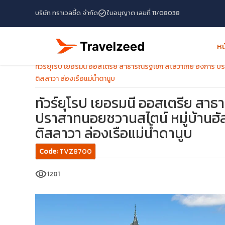
check_circle
บริษัท ทราเวลซี้ด จำกัด
ใบอนุญาต เลขที่ 11/08038
หน
หน้าแรก
โปรแกรมทัวร์
ทัวร์Czech Republic
ทัวร์ยุโรป เยอรมนี ออสเตรีย สาธารณรัฐเช็ก สโลวาเกีย ฮังการี 
ติสลาวา ล่องเรือแม่น้ำดานูบ
ทัวร์ยุโรป เยอรมนี ออสเตรีย สาธา
ปราสาทนอยชวานสไตน์ หมู่บ้านฮั
ติสลาวา ล่องเรือแม่น้ำดานูบ
Code:
TVZ8700
travel_explore
visibility
1281
calendar_month
search