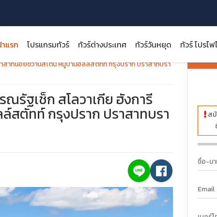
้าแรก
โปรแกรมทัวร์
ทัวร์ต่างประเทศ
ทัวร์วันหยุด
ทัวร์ โปรไฟ
ราคา:
ปราสาทนอยชวานสไตน์ หมู่บ้านฮัลล์สตัทท์ กรุงปราก ปราสาทบรา
รณรัฐเช็ก สโลวาเกีย ฮังการี
ลล์สตัทท์ กรุงปราก ปราสาทบรา
สมั
close