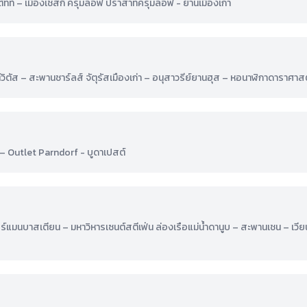
ตัทท์ – เมืองเชสกี้ ครุมลอฟ ปราสาทครุมลอฟ - ย่านเมืองเก่า
ิตัส – สะพานชาร์ลส์ จัตุรัสเมืองเก่า – อนุสาวรีย์ยานฮุส – หอนาฬิกาดาราศาส
 Outlet Parndorf - บูดาเปสต์
ชอร์แมนบาสเตียน – มหาวิหารเซนต์สตีเฟ่น ล่องเรือแม่น้ำดานูบ – สะพานเชน – เวี