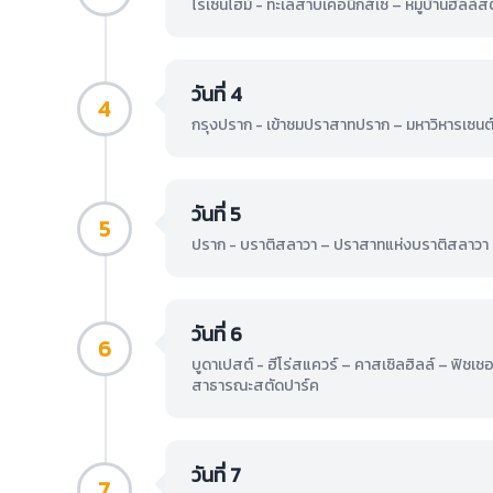
โรเซนไฮม์ - ทะเลสาบเคอนิกส์เซ – หมู่บ้านฮัลล์ส
วันที่ 4
4
กรุงปราก - เข้าชมปราสาทปราก – มหาวิหารเซนต์ว
วันที่ 5
5
ปราก - บราติสลาวา – ปราสาทแห่งบราติสลาวา –
วันที่ 6
6
บูดาเปสต์ - ฮีโร่สแควร์ – คาสเซิลฮิลล์ – ฟิชเ
สาธารณะสตัดปาร์ค
วันที่ 7
7