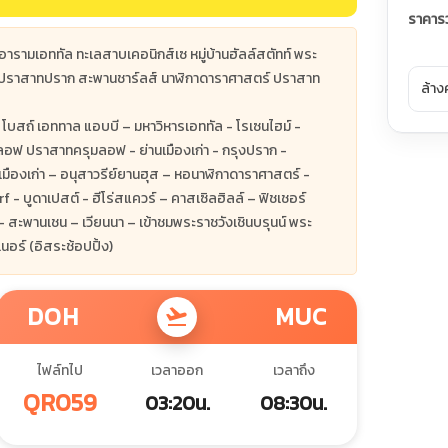
ราคาร
ารามเอททัล ทะเลสาบเคอนิกส์เซ หมู่บ้านฮัลล์สตัทท์ พระ
ฟ ปราสาทปราก สะพานชาร์ลส์ นาฬิกาดาราศาสตร์ ปราสาท
ล้าง
โบสถ์ เอททาล แอบบี – มหาวิหารเอททัล - โรเซนไฮม์ -
ุมลอฟ ปราสาทครุมลอฟ - ย่านเมืองเก่า - กรุงปราก -
เมืองเก่า – อนุสาวรีย์ยานฮุส – หอนาฬิกาดาราศาสตร์ -
 บูดาเปสต์ - ฮีโร่สแควร์ – คาสเซิลฮิลล์ – ฟิชเชอร์
– สะพานเชน – เวียนนา – เข้าชมพระราชวังเชินบรุนน์ พระ
อร์ (อิสระช้อปปิ้ง)
DOH
MUC
flight_takeoff
ไฟล์ทไป
เวลาออก
เวลาถึง
QR059
03:20น.
08:30น.