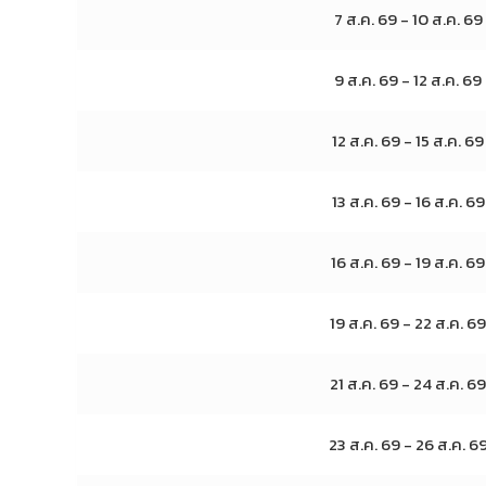
7 ส.ค. 69 - 10 ส.ค. 69
9 ส.ค. 69 - 12 ส.ค. 69
12 ส.ค. 69 - 15 ส.ค. 69
13 ส.ค. 69 - 16 ส.ค. 69
16 ส.ค. 69 - 19 ส.ค. 69
19 ส.ค. 69 - 22 ส.ค. 69
21 ส.ค. 69 - 24 ส.ค. 69
23 ส.ค. 69 - 26 ส.ค. 6