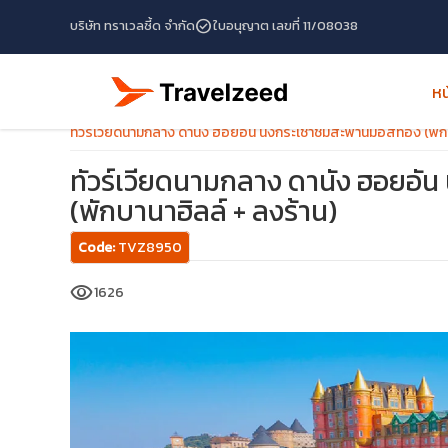
check_circle
บริษัท ทราเวลซี้ด จำกัด
ใบอนุญาต เลขที่ 11/08038
หน
หน้าแรก
โปรแกรมทัวร์
ทัวร์เวียดนาม
ทัวร์เวียดนามกลาง ดานัง ฮอยอัน นั่งกระเช้าชมสะพานมือสีทอง (พัก
ทัวร์เวียดนามกลาง ดานัง ฮอยอัน 
(พักบานาฮิลล์ + ลงร้าน)
Code:
TVZ8950
visibility
1626
travel_explore
calendar_month
search