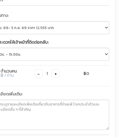
ินทาง:
สะดวกให้เจ้าหน้าที่ติดต่อกลับ:
จำนวนคน
−
+
1
฿0
฿
/ ท่าน
อียดเพิ่มเติม: