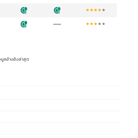
★
★
★
★
★
★
★
★
★
★
อมูลอ้างอิงล่าสุด