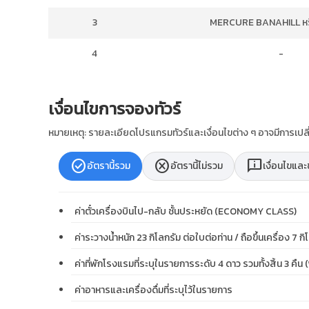
3
MERCURE BANAHILL หรื
4
-
เงื่อนไขการจองทัวร์
หมายเหตุ: รายละเอียดโปรแกรมทัวร์และเงื่อนไขต่าง ๆ อาจมีการเ
check_circle
cancel
chat_info
อัตรานี้รวม
อัตรานี้ไม่รวม
เงื่อนไขแล
ค่าตั๋วเครื่องบินไป-กลับ ชั้นประหยัด (ECONOMY CLASS)
ค่าระวางน้ำหนัก 23 กิโลกรัม ต่อใบต่อท่าน / ถือขึ้นเครื่อง 7 ก
ค่าที่พักโรงแรมที่ระบุในรายการระดับ 4 ดาว รวมทั้งสิ้น 3 คืน 
ค่าอาหารและเครื่องดื่มที่ระบุไว้ในรายการ