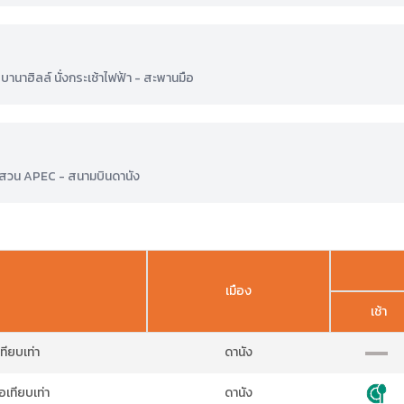
านาฮิลล์ นั่งกระเช้าไฟฟ้า - สะพานมือ
 สวน APEC - สนามบินดานัง
เมือง
เช้า
ียบเท่า
ดานัง
เทียบเท่า
ดานัง