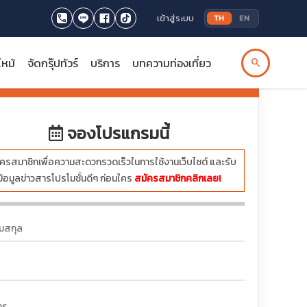
เข้าสู่ระบบ
TH
EN
ไหม้
จัดกรุ๊ปทัวร์
บริการ
บทความท่องเที่ยว
search
บาท
จองโปรแกรมนี้
ครสมาชิกเพื่อความสะดวกรวดเร็วในการใช้งานเว็บไซต์ และรับ
ข้อมูลข่าวสารโปรโมชั่นดีๆ ก่อนใคร
สมัครสมาชิกคลิกเลย!