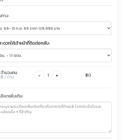
ินทาง:
สะดวกให้เจ้าหน้าที่ติดต่อกลับ:
จำนวนคน
−
+
1
฿0
฿
/ ท่าน
อียดเพิ่มเติม: