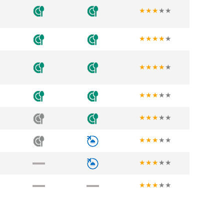
★
★
★
★
★
★
★
★
★
★
★
★
★
★
★
★
★
★
★
★
★
★
★
★
★
★
★
★
★
★
★
★
★
★
★
★
★
★
★
★