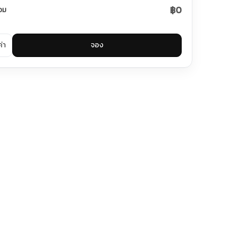
฿0
วม
ค่า
จอง