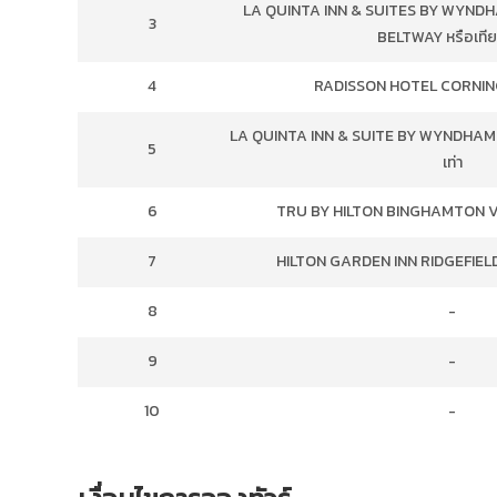
LA QUINTA INN & SUITES BY WYND
3
BELTWAY หรือเทีย
4
RADISSON HOTEL CORNING 
LA QUINTA INN & SUITE BY WYNDHAM 
5
เท่า
6
TRU BY HILTON BINGHAMTON VES
7
HILTON GARDEN INN RIDGEFIELD 
8
-
9
-
10
-