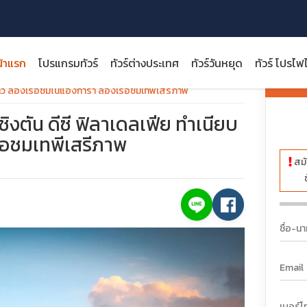
้าแรก
โปรแกรมทัวร์
ทัวร์ต่างประเทศ
ทัวร์วันหยุด
ทัวร์ โปรไฟ
ราคา:
ขาว ล่องเรือชมไนแองการ่า ล่องเรือชมเทพีเสรีภาพ
ชิงตัน ดีซี ฟิลาเดลเฟีย ทำเนียบ
รือชมเทพีเสรีภาพ
สมั
close