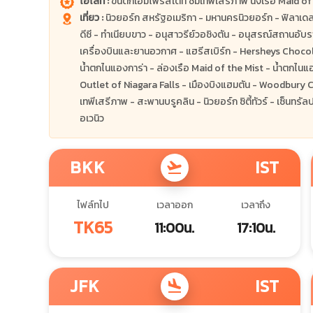
ไฮไลท์ :
ขึ้นตึกเอ็มไพร์สเตท ชมเทพีเสรีภาพ นั่งเรือ Maid o
เที่ยว :
นิวยอร์ก สหรัฐอเมริกา - มหานครนิวยอร์ก - ฟิลาเดลเฟี
ดีซี - ทำเนียบขาว - อนุสาวรีย์วอชิงตัน - อนุสรณ์สถานอับร
เครื่องบินและยานอวกาศ - แฮรีสเบิร์ก - Hersheys Chocol
น้ำตกไนแองการ่า - ล่องเรือ Maid of the Mist - น้ำตกไนแอ
Outlet of Niagara Falls - เมืองบิงแฮมตัน - Woodbury
เทพีเสรีภาพ - สะพานบรูคลิน - นิวยอร์ก ซิตี้ทัวร์ - เซ็นทรัล
อเวนิว
BKK
IST
flight_takeoff
ไฟล์ทไป
เวลาออก
เวลาถึง
TK65
11:00น.
17:10น.
JFK
IST
flight_land