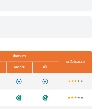
มื้ออาหาร
ระดับโรงแรม
กลางวัน
เย็น
★
★
★
★
★
★
★
★
★
★