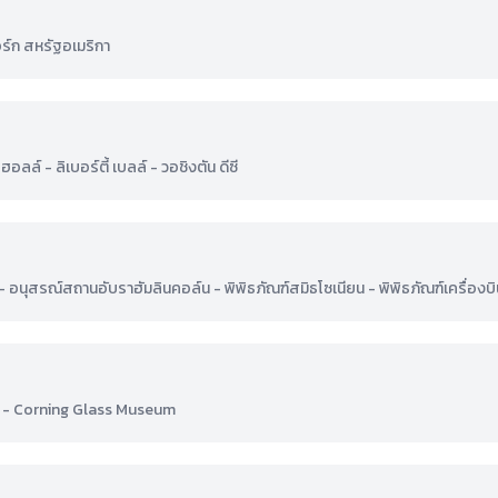
อร์ก สหรัฐอเมริกา
อลล์ - ลิเบอร์ตี้ เบลล์ - วอชิงตัน ดีซี
ตัน - อนุสรณ์สถานอับราฮัมลินคอล์น - พิพิธภัณฑ์สมิธโซเนียน - พิพิธภัณฑ์เครื่อ
่ง - Corning Glass Museum