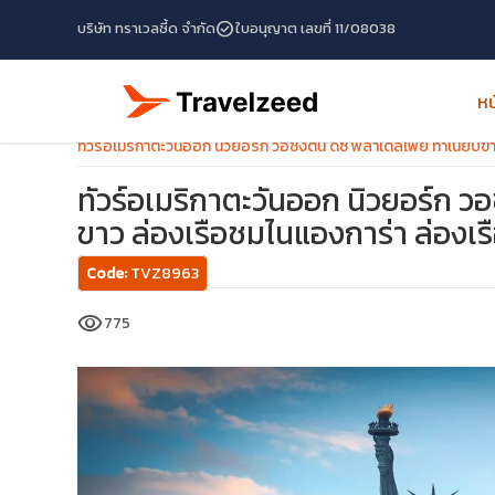
check_circle
บริษัท ทราเวลซี้ด จำกัด
ใบอนุญาต เลขที่ 11/08038
หน
หน้าแรก
โปรแกรมทัวร์
ทัวร์สหรัฐอเมริกา
ทัวร์อเมริกาตะวันออก นิวยอร์ก วอชิงตัน ดีซี ฟิลาเดลเฟีย ทำเนียบ
ทัวร์อเมริกาตะวันออก นิวยอร์ก วอ
ขาว ล่องเรือชมไนแองการ่า ล่องเ
Code:
TVZ8963
visibility
775
travel_explore
calendar_month
search