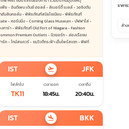
f the Mist ชมน้ำตกไนแองการ่า รวมประกันอุบัติเหตุ
ราคาร
ย - อินดีเพน เด้นซ์ ฮอลล์ - ลิเบอร์ตี้ เบลล์ - วอชิงตัน
าฮัมลินคอล์น - พิพิธภัณฑ์สมิธโซเนียน - พิพิธภัณฑ์
ate - คอร์นนิ่ง - Corning Glass Museum - บัฟฟาโล่ -
ล้าง
งการ่า - พิพิธภัณฑ์ Old Fort of Niagara - Fashion
 Common Premium Outlets - นิวยอร์ก - ล่องเรือชม
ปาร์ค - ไทม์สแควร์ - ชมวิวตึกระฟ้า เอ็มไพร์สเตท - ฟิฟท์
IST
JFK
flight_takeoff
ไฟล์ทไป
เวลาออก
เวลาถึง
TK11
18:45น.
20:40น.
IST
BKK
flight_land