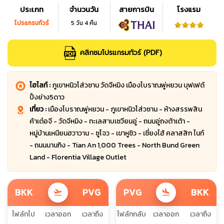
ประเภท
จำนวนวัน
สายการบิน
โรงแรม
โปรแกรมทัวร์
5 วัน 4 คืน
คลิกชมโปรแกรมทัวร์ (PDF)
ไฮไลท์ :
ภูเขาหนิวโส่วซาน วัดจีหมิง เมืองโบราณพู่หยวน บุฟเฟต์
ปิ้งย่าง5ดาว
เที่ยว :
เมืองโบราณพู่หยวน - ภูเขาหนิวโส่วซาน - ห้างสรรพสิน
ค้าเต๋อจี - วัดจีหมิง - ทะเลสาบเซวียนอู่ - ถนนอู่ถงต้าเต้า -
หมู่บ้านเหนียนฮวาวาน - ซูโจว - เขาหูชิว - เซี่ยงไฮ้ คลาสสิก ไนท์
- ถนนนานกิง - Tian An 1,000 Trees - North Bund Green
Land - Florentia Village Outlet
BKK
PVG
PVG
BKK
flight_takeoff
flight_land
ไฟล์ทไป
เวลาออก
เวลาถึง
ไฟล์ทกลับ
เวลาออก
เวลาถึง