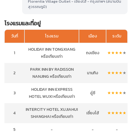
Florentia Village Outlet - เซี่ยงไฮ้ - กรุงเทพฯ (สนามบิน
สุวรรณภูมิ)
โรงแรมและที่อยู่
วันที่
โรงแรม
เมือง
ระดับ
HOLIDAY INN TONGXIANG
1
ถงเชียง
★
★
★
★
★
หรือเทียบเท่า
PARK INN BY RADISSON
2
นานกิง
★
★
★
★
★
NANJING หรือเทียบเท่า
HOLIDAY INN EXPRESS
3
อู๋ซี
★
★
★
★
★
HOTEL WUXI หรือเทียบเท่า
INTERCITY HOTEL XUJIAHUI
4
เซี่ยงไฮ้
★
★
★
★
★
SHANGHAI หรือเทียบเท่า
5
-
-
-