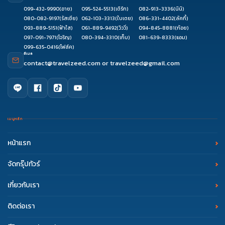
099-432-9990
(อาย)
095-524-5513
(เติร์ก)
082-913-3336
(นินิ)
080-082-9197
(รัสเซีย)
062-103-3313
(ใบเตย)
086-331-4402
(ลัคกี้)
093-889-5151
(ฟ้าใส)
061-889-9492
(วิววี่)
094-845-8881
(ก้อย)
097-091-7971
(โจริญ)
080-394-3310
(เก็บ)
081-639-8333
(แอม)
099-635-0416
(โฟล์ค)
อีเมล
contact@travelzeed.com
or
travelzeed@gmail.com
เมนูหลัก
หน้าแรก
จัดกรุ๊ปทัวร์
เกี่ยวกับเรา
ติดต่อเรา