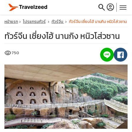
search
account_circle
menu
หน้าแรก
โปรแกรมทัวร์
ทัวร์จีน
ทัวร์จีน เซี่ยงไฮ้ นานกิง หนิวโส่วซาน
ทัวร์จีน เซี่ยงไฮ้ นานกิง หนิวโส่วซาน
close
visibility
750
travel_explore
calendar_month
search