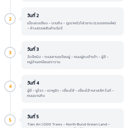
วันที่ 2
2
เมืองถงเชียง - นานกิง - ภูเขาหนิวโส่วซาน (รวมรถกอล์ฟ)
- ห้างสรรพสินค้าเต๋อจี
วันที่ 3
3
วัดจีหมิง - ทะเลสาบเซวียนอู่ - ถนนอู่ถงต้าเต้า - อู๋ซี -
หมู่บ้านเหนียนฮวาวาน
วันที่ 4
4
อู๋ซี - ซูโจว - เขาหูชิว - เซี่ยงไฮ้ - เซี่ยงไฮ้ คลาสสิก ไนท์ -
ถนนนานกิง
วันที่ 5
5
Tian An 1,000 Trees - North Bund Green Land -