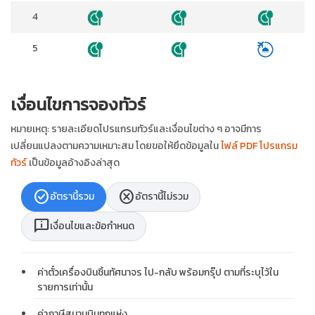
4
5
เงื่อนไขการจองทัวร์
หมายเหตุ: รายละเอียดโปรแกรมทัวร์และเงื่อนไขต่าง ๆ อาจมีการ
เปลี่ยนแปลงตามความเหมาะสม โดยขอให้ยึดข้อมูลใน
ไฟล์ PDF โปรแกรม
ทัวร์
เป็นข้อมูลอ้างอิงล่าสุด
check_circle
cancel
อัตรานี้รวม
อัตรานี้ไม่รวม
chat_info
เงื่อนไขและข้อกำหนด
ค่าตั๋วเครื่องบินชิ้นทัศนาจร ไป-กลับ พร้อมกรุ๊ป ตามที่ระบุไว้ใน
รายการเท่านั้น
ค่าภาษีสนามบินทุกแห่ง