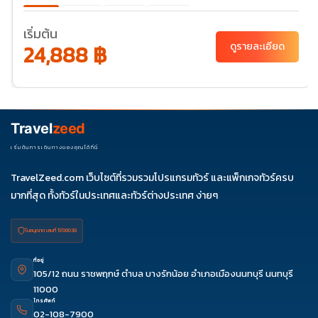
ต.ค. 69
02-
23-28
30-
07
04
เริ่มต้น
24,888 ฿
ดูรายละเอียด
พ.ย. 69
20-
25
ธ.ค. 69
04-
06-11
11-16
18-23
25-30
09
27-01
Travel
zeed
ม.ค. 70
01-06
03-
เริ่มต้นการเดินทางของคุณได้ที่นี่
08
TravelZeed.com เว็บไซต์ที่รวมรวมโปรแกรมทัวร์ และแพ็กเกจทัวร์ครบ
มากที่สุด ทั้งทัวร์ในประเทศและทัวร์ต่างประเทศ ง่ายๆ
ใบอนุญาต เลขที่ 11/08038
ที่อยู่
105/12 ถนน ราชพฤกษ์ ตำบล บางรักน้อย อำเภอเมืองนนทบุรี นนทบุรี
11000
โทรศัพท์
02-108-7900