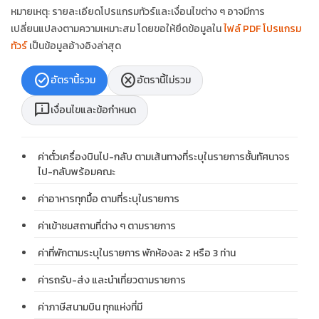
หมายเหตุ: รายละเอียดโปรแกรมทัวร์และเงื่อนไขต่าง ๆ อาจมีการ
เปลี่ยนแปลงตามความเหมาะสม โดยขอให้ยึดข้อมูลใน
ไฟล์ PDF โปรแกรม
ทัวร์
เป็นข้อมูลอ้างอิงล่าสุด
check_circle
cancel
อัตรานี้รวม
อัตรานี้ไม่รวม
chat_info
เงื่อนไขและข้อกำหนด
ค่าตั๋วเครื่องบินไป-กลับ ตามเส้นทางที่ระบุในรายการชั้นทัศนาจร
ไป-กลับพร้อมคณะ
ค่าอาหารทุกมื้อ ตามที่ระบุในรายการ
ค่าเข้าชมสถานที่ต่าง ๆ ตามรายการ
ค่าที่พักตามระบุในรายการ พักห้องละ 2 หรือ 3 ท่าน
ค่ารถรับ-ส่ง และนำเที่ยวตามรายการ
ค่าภาษีสนามบิน ทุกแห่งที่มี