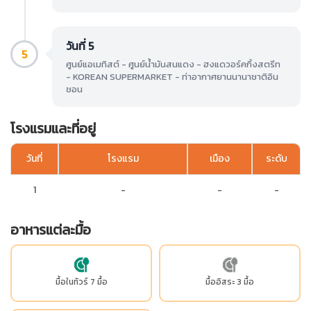
วันที่ 5
5
ศูนย์แอเมทิสต์ - ศูนย์น้ำมันสนแดง - ฮงแดวอร์คกิ้งสตรีท
- KOREAN SUPERMARKET - ท่าอากาศยานนานาชาติอิน
ชอน
โรงแรมและที่อยู่
วันที่
โรงแรม
เมือง
ระดับ
1
-
-
-
อาหารแต่ละมื้อ
มื้อในทัวร์ 7 มื้อ
มื้ออิสระ 3 มื้อ