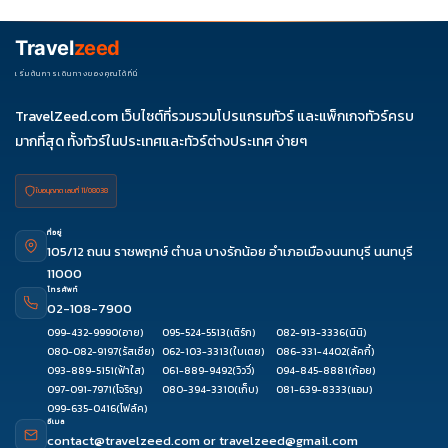
Travel
zeed
เริ่มต้นการเดินทางของคุณได้ที่นี่
TravelZeed.com เว็บไซต์ที่รวมรวมโปรแกรมทัวร์ และแพ็กเกจทัวร์ครบ
มากที่สุด ทั้งทัวร์ในประเทศและทัวร์ต่างประเทศ ง่ายๆ
ใบอนุญาต เลขที่ 11/08038
ที่อยู่
105/12 ถนน ราชพฤกษ์ ตำบล บางรักน้อย อำเภอเมืองนนทบุรี นนทบุรี
11000
โทรศัพท์
02-108-7900
099-432-9990
(อาย)
095-524-5513
(เติร์ก)
082-913-3336
(นินิ)
080-082-9197
(รัสเซีย)
062-103-3313
(ใบเตย)
086-331-4402
(ลัคกี้)
093-889-5151
(ฟ้าใส)
061-889-9492
(วิววี่)
094-845-8881
(ก้อย)
097-091-7971
(โจริญ)
080-394-3310
(เก็บ)
081-639-8333
(แอม)
099-635-0416
(โฟล์ค)
อีเมล
contact@travelzeed.com
or
travelzeed@gmail.com