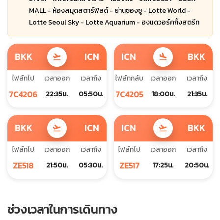
MALL - ห้องสมุดสตาร์ฟิลด์ - ย่านซองซู - Lotte World -
Lotte Seoul Sky - Lotte Aquarium - ฮงแดวอร์คกิ้งสตรีท
BKK
ICN
ICN
BKK
flight_takeoff
flight_land
ไฟล์ทไป
เวลาออก
เวลาถึง
ไฟล์ทกลับ
เวลาออก
เวลาถึง
7C4206
7C4205
22:35น.
05:50น.
18:00น.
21:35น.
BKK
ICN
ICN
BKK
flight_takeoff
flight_takeoff
ไฟล์ทไป
เวลาออก
เวลาถึง
ไฟล์ทไป
เวลาออก
เวลาถึง
ZE518
ZE517
21:50น.
05:30น.
17:25น.
20:50น.
ช่วงเวลาในการเดินทาง