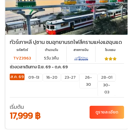
ทัวร์เกาหลี ปูซาน ชมอุทยานรถไฟสีครามแห่งแฮอุนแด
รหัสทัวร์
จำนวนวัน
สายการบิน
โรงเเรม
TVZ3963
5วัน 3คืน
ช่วงเวลาเดินทาง มิ.ย. 69 - ต.ค. 69
ส.ค. 69
09-13
16-20
23-27
26-
28-01
30
30-
03
ก.ย. 69
04-
11-15
18-22
25-29
30-
เริ่มต้น
08
04
17,999 ฿
ดูรายละเอียด