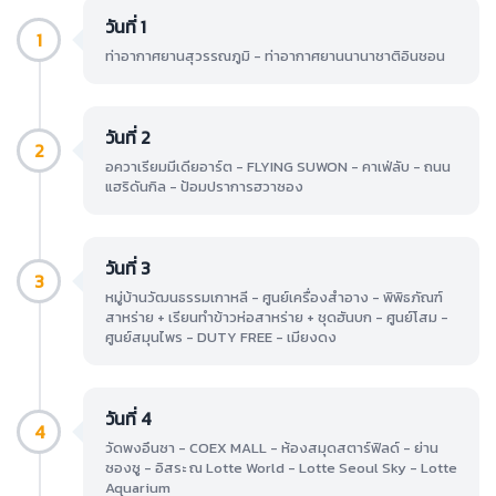
วันที่ 1
1
ท่าอากาศยานสุวรรณภูมิ - ท่าอากาศยานนานาชาติอินชอน
วันที่ 2
2
อควาเรียมมีเดียอาร์ต - FLYING SUWON - คาเฟ่ลับ - ถนน
แฮริดันกิล - ป้อมปราการฮวาซอง
วันที่ 3
3
หมู่บ้านวัฒนธรรมเกาหลี - ศูนย์เครื่องสำอาง - พิพิธภัณฑ์
สาหร่าย + เรียนทำข้าวห่อสาหร่าย + ชุดฮันบก - ศูนย์โสม -
ศูนย์สมุนไพร - DUTY FREE - เมียงดง
วันที่ 4
4
วัดพงอึนซา - COEX MALL - ห้องสมุดสตาร์ฟิลด์ - ย่าน
ซองซู - อิสระ ณ Lotte World - Lotte Seoul Sky - Lotte
Aquarium