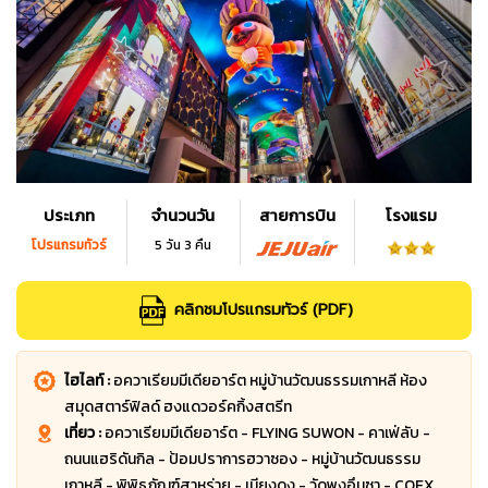
ประเภท
จำนวนวัน
สายการบิน
โรงแรม
โปรแกรมทัวร์
5 วัน 3 คืน
คลิกชมโปรแกรมทัวร์ (PDF)
ไฮไลท์ :
อควาเรียมมีเดียอาร์ต หมู่บ้านวัฒนธรรมเกาหลี ห้อง
สมุดสตาร์ฟิลด์ ฮงแดวอร์คกิ้งสตรีท
เที่ยว :
อควาเรียมมีเดียอาร์ต - FLYING SUWON - คาเฟ่ลับ -
ถนนแฮริดันกิล - ป้อมปราการฮวาซอง - หมู่บ้านวัฒนธรรม
เกาหลี - พิพิธภัณฑ์สาหร่าย - เมียงดง - วัดพงอึนซา - COEX