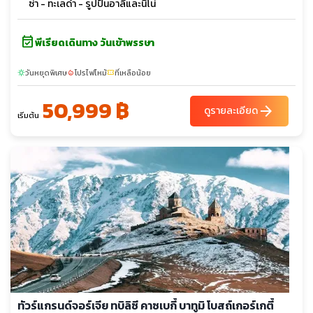
ซ่า - ทะเลดำ - รูปปั้นอาลีและนีโน่
event_available
พีเรียดเดินทาง วันเข้าพรรษา
วันหยุดพิเศษ
โปรไฟไหม้
ที่เหลือน้อย
sunny
local_fire_department
confirmation_number
50,999 ฿
arrow_forward
ดูรายละเอียด
เริ่มต้น
ทัวร์แกรนด์จอร์เจีย ทบิลิซี คาซเบกี้ บาทูมิ โบสถ์เกอร์เกตี้