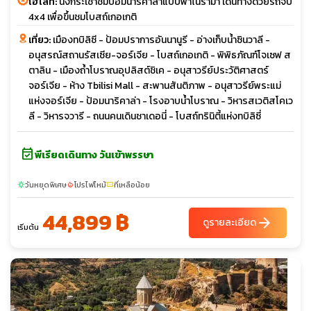
ไฮไลท์:
นั่งกระเช้าชมป้อมนาริคาล่าแบบพาโนรามา เดินทางด้วยรถจี๊บ
4x4 เพื่อขึ้นชมโบสถ์เกอเกติ
เที่ยว:
เมืองทบิลิซี - ป้อมปราการอันนานูรี - อ่างเก็บน้ำซินวาลี -
อนุสรณ์สถานรัสเซีย-จอร์เจีย - โบสถ์เกอเกติ - พิพิธภัณฑ์โจเซฟ ส
ตาลิน - เมืองถ้ำโบราณอุปลิสต์ชิเค - อนุสาวรีย์ประวัติศาสตร์
จอร์เจีย - ห้าง Tbilisi Mall - สะพานสันติภาพ - อนุสาวรีย์พระแม่
แห่งจอร์เจีย - ป้อมนาริคาล่า - โรงอาบน้ำโบราณ - วิหารสเวติสโคเว
ลี - วิหารจวารี - ถนนคนเดินชาเดอนี่ - โบสถ์ทรินิตี้แห่งทบิลิซี่
event_available
พีเรียดเดินทาง วันเข้าพรรษา
วันหยุดพิเศษ
โปรไฟไหม้
ที่เหลือน้อย
sunny
local_fire_department
confirmation_number
44,899 ฿
arrow_forward
ดูรายละเอียด
เริ่มต้น