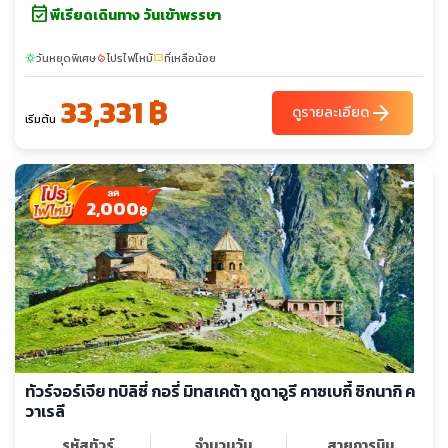
event_available
พีเรียดเดินทาง วันเข้าพรรษา
วันหยุดพิเศษ
โปรไฟไหม้
ที่เหลือน้อย
sunny
local_fire_department
confirmation_number
33,331 ฿
arrow_forward
ดูรายละเอียด
เริ่มต้น
2,000
฿
ทัวร์จอร์เจีย ทบิลิซี่ กอรี่ มิทสเคต้า กูดาอูรี คาซเบกี้ ซิกนากิ ค
วาเรลี
รหัสทัวร์
จำนวนวัน
สายการบิน