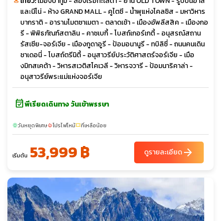
เที่ยว:
เมืองบาทูมี่ - ล่องเรือทะเลดำ - ย่าน OLD TOWN - รูปปั้นอาลี
และนีโน่ - ห้าง GRAND MALL - คูไตซี - น้ำพุแห่งโคลซิส - มหาวิหาร
บากราติ - อารามโมตซาเมตา - ตลาดเช้า - เมืองอัพลีสสิค - เมืองกอ
รี - พิพิธภัณฑ์สตาลิน - คาซเบกี้ - โบสถ์เกอร์เกตี้ - อนุสรณ์สถาน
รัสเซีย-จอร์เจีย - เมืองกูดาอูรี - ป้อมอนานูรี - ทบิลิซี่ - ถนนคนเดิน
ชาเดอนี่ - โบสถ์ตรีนิตี้ - อนุสาวรีย์ประวัติศาสตร์จอร์เจีย - เมือ
งมิทสเคต้า - วิหารสเวติสโคเวลี - วิหารจวารี - ป้อมนาริคาล่า -
อนุสาวรีย์พระแม่แห่งจอร์เจีย
event_available
พีเรียดเดินทาง วันเข้าพรรษา
วันหยุดพิเศษ
โปรไฟไหม้
ที่เหลือน้อย
sunny
local_fire_department
confirmation_number
53,999 ฿
arrow_forward
ดูรายละเอียด
เริ่มต้น