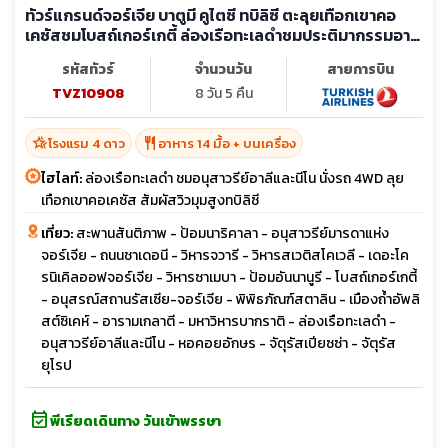
ทัวร์แกรนด์จอร์เจีย บาตูมี คูไตซี ทบิลิซี ตะลุยเทือกเขาคอ
เคซัสชมโบสถ์เกอร์เกตี้ ล่องเรือทะเลดำชมประติมากรรมอาลี
และนีโน่
รหัสทัวร์
จำนวนวัน
สายการบิน
TVZ10908
8 วัน 5 คืน
hotel_class
restaurant
โรงแรม 4 ดาว
อาหาร 14 มื้อ + บนเครื่อง
ไฮไลท์:
ล่องเรือทะเลดำ ชมอนุสาวรีย์อาลีและนีโน นั่งรถ 4WD ลุย
เทือกเขาคอเคซัส สัมผัสวิวมุมสูงทบิลิซี
เที่ยว:
สะพานสันติภาพ - ป้อมนาริคาลา - อนุสาวรีย์มารดาแห่ง
จอร์เจีย - ถนนชาเดอนี - วิหารจวารี - วิหารสเวติสโคเวลี - เดอะโค
รนิเคิลออฟจอร์เจีย - วิหารซาเมบา - ป้อมอันนานูรี - โบสถ์เกอร์เกตี้
- อนุสรณ์สถานรัสเซีย-จอร์เจีย - พิพิธภัณฑ์สตาลิน - เมืองถ้ำอัพลิ
สต์ซิเคห์ - อารามเกลาตี - มหาวิหารบากราติ - ล่องเรือทะเลดำ -
อนุสาวรีย์อาลีและนีโน - หอคอยอักษร - จัตุรัสเปียซซ่า - จัตุรัส
ยุโรป
event_available
พีเรียดเดินทาง วันเข้าพรรษา