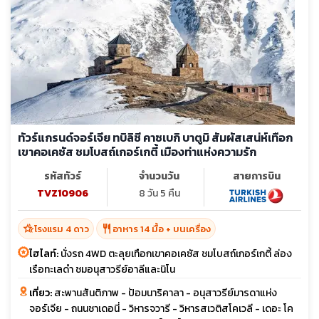
ทัวร์แกรนด์จอร์เจีย ทบิลิซี คาซเบกิ บาตูมิ สัมผัสเสน่ห์เทือก
เขาคอเคซัส ชมโบสถ์เกอร์เกตี้ เมืองท่าแห่งความรัก
รหัสทัวร์
จำนวนวัน
สายการบิน
TVZ10906
8 วัน 5 คืน
hotel_class
restaurant
โรงแรม 4 ดาว
อาหาร 14 มื้อ + บนเครื่อง
ไฮไลท์:
นั่งรถ 4WD ตะลุยเทือกเขาคอเคซัส ชมโบสถ์เกอร์เกตี้ ล่อง
เรือทะเลดำ ชมอนุสาวรีย์อาลีและนิโน
เที่ยว:
สะพานสันติภาพ - ป้อมนาริคาลา - อนุสาวรีย์มารดาแห่ง
จอร์เจีย - ถนนชาเดอนี่ - วิหารจวารี - วิหารสเวติสโคเวลี - เดอะ โค