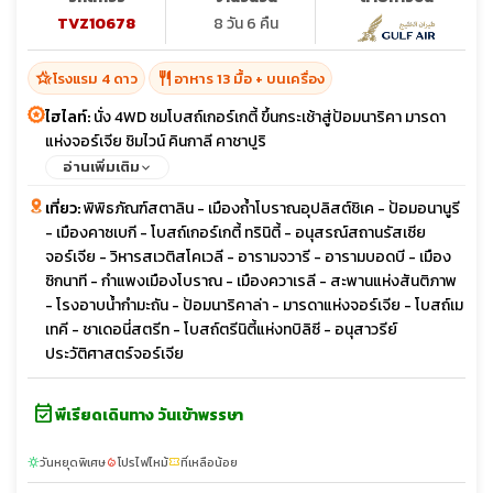
TVZ10678
8 วัน 6 คืน
hotel_class
restaurant
โรงแรม 4 ดาว
อาหาร 13 มื้อ + บนเครื่อง
ไฮไลท์:
นั่ง 4WD ชมโบสถ์เกอร์เกตี้ ขึ้นกระเช้าสู่ป้อมนาริคา มารดา
แห่งจอร์เจีย ชิมไวน์ คินกาลี คาชาปูริ
อ่านเพิ่มเติม
เที่ยว:
พิพิธภัณฑ์สตาลิน - เมืองถ้ำโบราณอุปลิสต์ชิเค - ป้อมอนานูรี
- เมืองคาซเบกี - โบสถ์เกอร์เกตี้ ทรินิตี้ - อนุสรณ์สถานรัสเซีย
จอร์เจีย - วิหารสเวติสโคเวลี - อารามจวารี - อารามบอดบี - เมือง
ซิกนาที - กำแพงเมืองโบราณ - เมืองควาเรลี - สะพานแห่งสันติภาพ
- โรงอาบน้ำกำมะถัน - ป้อมนาริคาล่า - มารดาแห่งจอร์เจีย - โบสถ์เม
เทคี - ชาเดอนี่สตรีท - โบสถ์ตรีนิตี้แห่งทบิลิซี - อนุสาวรีย์
ประวัติศาสตร์จอร์เจีย
event_available
พีเรียดเดินทาง วันเข้าพรรษา
วันหยุดพิเศษ
โปรไฟไหม้
ที่เหลือน้อย
sunny
local_fire_department
confirmation_number