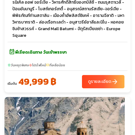
รนิเคิล ออฟ จอร์เจีย - วิหารศักดิ์สิทธิ์ของทบิลิซี - ถนนรุสตาเวลี -
ป้อมอันนานูรี - โบสถ์เกอร์เกตี้ - อนุสรณ์สถานรัสเซีย-จอร์เจีย -
พิพิธภัณฑ์ท่านสตาลิน - เมืองถ้ำอัพลิสต์ซิเคห์ - อารามจีลาติ - มหา
วิหารบากราติ - ล่องเรือทะเลดำ - อนุสาวรีย์อาลีและนิโน - หอคอย
ชิงช้าสวรรค์ - Grand Mall Batumi - จัตุรัสเปียเซซ่า - Europe
Square
event_available
พีเรียดเดินทาง วันเข้าพรรษา
วันหยุดพิเศษ
โปรไฟไหม้
ที่เหลือน้อย
sunny
local_fire_department
confirmation_number
49,999 ฿
arrow_forward
ดูรายละเอียด
เริ่มต้น