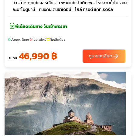
ล่า - มารดาแห่งจอร์เจีย - สะพานแห่งสันติภาพ - โรงอาบน้ำโบราณ
อะบาโนตูบานี - ถนนคนเดินขาเดอนี่ - โฮลี ทรินิตี แคทเธดรัล
event_available
พีเรียดเดินทาง วันเข้าพรรษา
วันหยุดพิเศษ
โปรไฟไหม้
ที่เหลือน้อย
sunny
local_fire_department
confirmation_number
46,990 ฿
arrow_forward
ดูรายละเอียด
เริ่มต้น