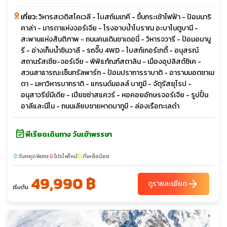
เที่ยว:
วิหารสเวติสโคเวลี - โบสถ์เมเทคี - ขึ้นกระเช้าไฟฟ้า - ป้อมนาริ
คาล่า - มารดาแห่งจอร์เจีย - โรงอาบน้ำโบราณ อะบาโนตูบานี -
สะพานแห่งสันติภาพ - ถนนคนเดินชาเดอนี่ - วิหารจวารี - ป้อมอนานู
รี - อ่างเก็บน้ำซินวาลี - รถจี๊บ 4WD - โบสถ์เกอร์เกตี้ - อนุสรณ์
สถานรัสเซีย-จอร์เจีย - พิพิธภัณฑ์สตาลิน - เมืองอุปลิสต์ซิเค -
สวนสาธารณะเซ็นทรัลพาร์ก - ป้อมปราการราบาติ - อารามมอตซาเม
ตา - มหาวิหารบากราติ - แกรนด์มอลล์ บาทูมี - จัตุรัสยุโรป -
อนุสาวรีย์มีเดีย - เปียซซ่าสแควร์ - หอคอยอักษรจอร์เจีย - รูปปั้น
อาลีและนีโน - ถนนเลียบชายหาดบาทูมี - ล่องเรือทะเลดำ
event_available
พีเรียดเดินทาง วันเข้าพรรษา
วันหยุดพิเศษ
โปรไฟไหม้
ที่เหลือน้อย
sunny
local_fire_department
confirmation_number
49,990 ฿
arrow_forward
ดูรายละเอียด
เริ่มต้น