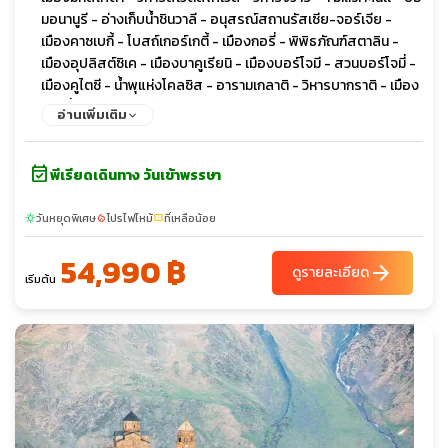
มอนานูรี - อ่างเก็บน้ำชินวาลี - อนุสรณ์สถานรัสเซีย-จอร์เจีย -
เมืองคาซเบกี้ - โบสถ์เกอร์เกตี้ - เมืองกอรี่ - พิพิธภัณฑ์สตาลิน -
เมืองอุปลิสต์ซิเค - เมืองบาคูเรียนิ - เมืองบอร์โจมี - สวนบอร์โจมี่ -
เมืองคูไตซี - น้ำพุแห่งโคลซิส - อารามเกลาติ - วิหารบากราติ - เมือง
บาทูมี่ - แกรนด์ ช้อปปิ้ง มอลล์ - อนุสรณ์แห่งความรักอาลีและนีโน่ -
อ่านเพิ่มเติม
อัลฟาเบ็ททาวเวอร์ - ล่องเรือในทะเลดำชมอ่าวเมืองบาทูมี่ - ย่านเมือง
เก่า
event_available
พีเรียดเดินทาง วันเข้าพรรษา
วันหยุดพิเศษ
โปรไฟไหม้
ที่เหลือน้อย
sunny
local_fire_department
confirmation_number
54,990 ฿
arrow_forward
ดูรายละเอียด
เริ่มต้น