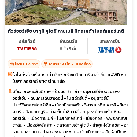
ทัวร์จอร์เจีย บาทูมี คูไตซี คาซเบกี้ มิทสเคต้า โบสถ์เกอร์เกตี้
รหัสทัวร์
จำนวนวัน
สายการบิน
TVZ11538
8 วัน 5 คืน
hotel_class
restaurant
โรงแรม 4 ดาว
อาหาร 14 มื้อ + บนเครื่อง
ไฮไลท์:
ล่องเรือทะเลดำ นั่งกระเช้าชมป้อมนาริคาล่า ขึ้นรถ 4WD ชม
โบสถ์เกอร์เกตี้ อาหารไทย 1 มื้อ
เที่ยว:
สะพานสันติภาพ - ป้อมนาริคาล่า - อนุสาวรีย์พระแม่แห่ง
จอร์เจีย - ถนนคนเดินชาเดอนี่ - โบสถ์ตรีนิตี้ - อนุสาวรีย์
ประวัติศาสตร์จอร์เจีย - เมืองมิทสเคต้า - วิหารสเวติสโคเวลี - วิหาร
จวารี - ป้อมอนานูรี - อ่างเก็บน้ำซินวาลี - อนุสรณ์สถานรัสเซีย-
จอร์เจีย - เมืองคาซเบกี้ - โบสถ์เกอร์เกตี้ - เมืองกอรี - พิพิธภัณฑ์ส
ตาลิน - เมืองอัพลีสสิค - ตลาดยามเช้าคูไตซี - น้ำพุแห่งโคลซิส - อา
รามโมตซาเมตา - ห้าง GRAND MALL - ย่านเมืองเก่า - จัตุรัสเปียเซ