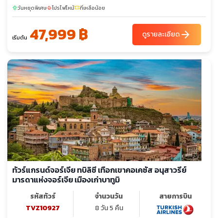
วันหยุดพิเศษ
โปรไฟไหม้
ที่เหลือน้อย
sunny
local_fire_department
confirmation_number
47,999 ฿
arrow_forward
ดูรายละเอียด
เริ่มต้น
ทัวร์แกรนด์จอร์เจีย ทบิลิซี เทือกเขาคอเคซัส อนุสาวรีย์
มารดาแห่งจอร์เจีย เมืองเก่าบาทูมิ
รหัสทัวร์
จำนวนวัน
สายการบิน
TVZ10927
8 วัน 5 คืน