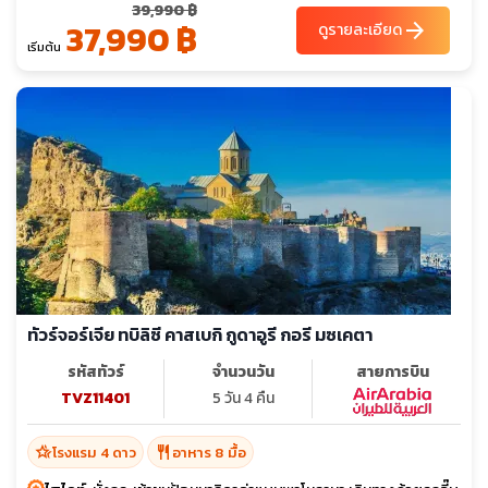
39,990 ฿
37,990 ฿
arrow_forward
ดูรายละเอียด
เริ่มต้น
ทัวร์จอร์เจีย ทบิลิซี คาสเบกิ กูดาอูรี กอรี มซเคตา
รหัสทัวร์
จำนวนวัน
สายการบิน
TVZ11401
5 วัน 4 คืน
hotel_class
restaurant
โรงแรม 4 ดาว
อาหาร 8 มื้อ