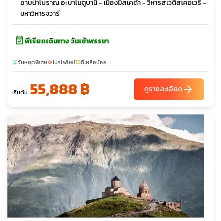
อาบน้ำโบราณ อะบาโนตูบานี - เมืองมิสเคด้า - วิหารสเวติสเคอเวรี -
มหาวิหารจวารี
event_available
พีเรียดเดินทาง วันเข้าพรรษา
วันหยุดพิเศษ
โปรไฟไหม้
ที่เหลือน้อย
sunny
local_fire_department
confirmation_number
55,888 ฿
arrow_forward
ดูรายละเอียด
เริ่มต้น