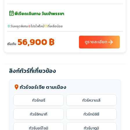
event_available
พีเรียดเดินทาง วันเข้าพรรษา
วันหยุดพิเศษ
โปรไฟไหม้
ที่เหลือน้อย
sunny
local_fire_department
confirmation_number
56,900 ฿
arrow_forward
ดูรายละเอียด
เริ่มต้น
ลิงก์ทัวร์ที่เกี่ยวข้อง
ทัวร์จอร์เจีย ตามเมือง
location_on
ทัวร์กอรี
ทัวร์ควาเรลี
ทัวร์ซิกนากี
ทัวร์ทบิลิซี
ทัวร์บอร์โจมิ
ทัวร์บาทูมิ