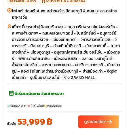
hotel_class
restaurant
โรงแรม 4 ดาว
อาหาร 15 มื้อ + บนเครื่อง
ไฮไลท์:
ล่องเรือในทะเลดำชมอ่าวเมืองบาทูมี พิเศษเมนู!! อาหารไทย
อาหารจีน
เที่ยว:
ขึ้นกระเช้าสู่ป้อมนาริคาล่า – อนุสาวรีย์พระแม่แห่งจอร์เจีย –
สะพานสันติภาพ – ถนนคนเดินชาเดอนี่ - โบสถ์ตรีนิตี้ – อนุสาวรีย์
ประวัติศาสตร์จอร์เจีย – เมืองมิทสเคต้า – วิหารสเวติสโคเวลี – วิ
หารจวารี - ป้อมอนานูรี – อ่างเก็บน้ำซินวาลี – เมืองคาซเบกี้ – โบสถ์
เกอร์เกตี้ – เมืองกูดาอูรี - อนุสรณ์สถานรัสเซีย จอร์เจีย – เมืองกอ
รี – พิพิทธภัณฑ์สตาลิน – เมืองอัพลีสสิค- ตลาดยามเช้าคูไตซี –
น้ำพุแห่งโคลชิส – อารามโมตซาเมตา – มหาวิหารบากราติ – เมืองบา
ทูมี – ล่องเรือในทะเลดำชมอ่าวเมืองบาทูมี – ย่านเมืองเก่า – จัตุรัส
เปียเซซ่า – รูปป้ันอาลีและนีโน่ – ห้าง GRAND MALL
event_available
พีเรียดเดินทาง วันเข้าพรรษา
วันหยุดพิเศษ
โปรไฟไหม้
ที่เหลือน้อย
sunny
local_fire_department
confirmation_number
53,999 ฿
arrow_forward
ดูรายละเอียด
เริ่มต้น