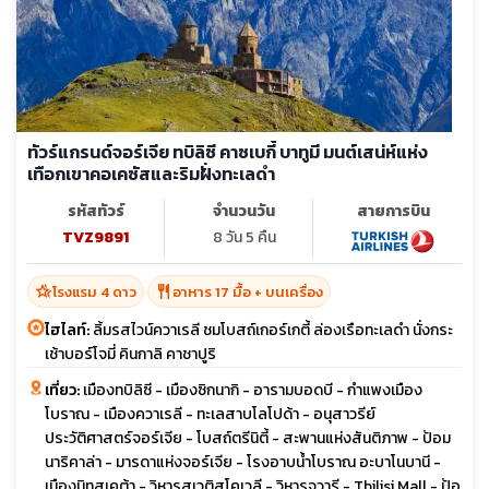
ทัวร์แกรนด์จอร์เจีย ทบิลิซี คาซเบกี้ บาทูมี มนต์เสน่ห์แห่ง
เทือกเขาคอเคซัสและริมฝั่งทะเลดำ
รหัสทัวร์
จำนวนวัน
สายการบิน
TVZ9891
8 วัน 5 คืน
hotel_class
restaurant
โรงแรม 4 ดาว
อาหาร 17 มื้อ + บนเครื่อง
ไฮไลท์:
ลิ้มรสไวน์ควาเรลี ชมโบสถ์เกอร์เกตี้ ล่องเรือทะเลดำ นั่งกระ
เช้าบอร์โจมี่ คินกาลิ คาชาปูริ
เที่ยว:
เมืองทบิลิซี - เมืองซิกนากิ - อารามบอดบี - กำแพงเมือง
โบราณ - เมืองควาเรลี - ทะเลสาบโลโปด้า - อนุสาวรีย์
ประวัติศาสตร์จอร์เจีย - โบสถ์ตรีนิตี้ - สะพานแห่งสันติภาพ - ป้อม
นาริคาล่า - มารดาแห่งจอร์เจีย - โรงอาบน้ำโบราณ อะบาโนบานี -
เมืองมิทสเคต้า - วิหารสเวติสโคเวลี - วิหารจวารี - Tbilisi Mall - ป้อ