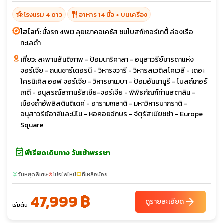
hotel_class
restaurant
โรงแรม 4 ดาว
อาหาร 14 มื้อ + บนเครื่อง
ไฮไลท์:
นั่งรถ 4WD ลุยเขาคอเคซัส ชมโบสถ์เกอร์เกตี้ ล่องเรือ
ทะเลดำ
เที่ยว:
สะพานสันติภาพ - ป้อมนาริคาลา - อนุสาวรีย์มารดาแห่ง
จอร์เจีย - ถนนชาร์เดอรนี - วิหารจวารี - วิหารสเวติสโคเวลี - เดอะ
โครนิเคิล ออฟ จอร์เจีย - วิหารซาเมบา - ป้อมอันนานูรี - โบสถ์เกอร์
เกตี - อนุสรณ์สถานรัสเซีย-จอร์เจีย - พิพิธภัณฑ์ท่านสตาลิน -
เมืองถ้ำอัพลิสตินติเดค่ - อารามเกลาติ - มหาวิหารบากราติ -
อนุสาวรีย์อาลีและนีโน - หอคอยอักษร - จัตุรัสเบียซซ่า - Europe
Square
event_available
พีเรียดเดินทาง วันเข้าพรรษา
วันหยุดพิเศษ
โปรไฟไหม้
ที่เหลือน้อย
sunny
local_fire_department
confirmation_number
47,999 ฿
arrow_forward
ดูรายละเอียด
เริ่มต้น