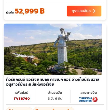
52,999 ฿
arrow_forward
ดูรายละเอียด
เริ่มต้น
ทัวร์แกรนด์ จอร์เจีย ทบิลิซี คาซเบกี้ กอรี อ่างเก็บน้ำซินวาลี
อนุสาวรีย์พระแม่แห่งจอร์เจีย
รหัสทัวร์
จำนวนวัน
สายการบิน
TVZ8760
8 วัน 6 คืน