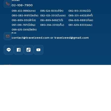
โทรศัพท์
02-108-7900
099-432-9990
(อาย)
095-524-5513
(เติร์ก)
082-913-3336
(นินิ)
080-082-9197
(รัสเซีย)
062-103-3313
(ใบเตย)
086-331-4402
(ลัคกี้)
093-889-5151
(ฟ้าใส)
061-889-9492
(วิววี่)
094-845-8881
(ก้อย)
097-091-7971
(โจริญ)
080-394-3310
(เก็บ)
081-639-8333
(แอม)
099-635-0416
(โฟล์ค)
อีเมล
contact@travelzeed.com
or
travelzeed@gmail.com
ดูรีวิว
จองผ่านแชท
จองผ่านไลน์
ติดต่อเซล
เมนูหลัก
หน้าแรก
จัดกรุ๊ปทัวร์
เกี่ยวกับเรา
ติดต่อเรา