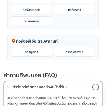
ทัวร์มิทสเคต้า
ทัวร์เทลาวี
ทัวร์เมสเตีย
ทัวร์จอร์เจีย ตามสถานที่
location_on
ทัวร์กูเดาริ
ทัวร์อุพลิสชิเค
คำถามที่พบบ่อย (FAQ)
ทัวร์จอร์เจียควรจองล่วงหน้ากี่วัน?
01
แนะนำจองล่วงหน้าอย่างน้อย 30-60 วัน โดยเฉพาะช่วงวันหยุดยาว
หรือฤดูกาลยอดนิยม เพื่อให้มีตัวเลือกวันเดินทางและราคาที่เหมาะกว่า