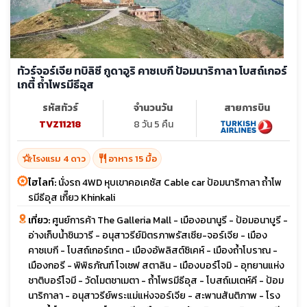
ทัวร์จอร์เจีย ทบิลิซี กูดาอูริ คาซเบกี ป้อมนาริกาลา โบสถ์เกอร์
เกตี้ ถ้ำโพรมีธีอุส
รหัสทัวร์
จำนวนวัน
สายการบิน
TVZ11218
8 วัน 5 คืน
hotel_class
restaurant
โรงแรม 4 ดาว
อาหาร 15 มื้อ
ไฮไลท์:
นั่งรถ 4WD หุบเขาคอเคซัส Cable car ป้อมนาริกาลา ถ้ำโพ
รมีธีอุส เกี๊ยว Khinkali
เที่ยว:
ศูนย์การค้า The Galleria Mall - เมืองอนานูรี - ป้อมอนาบูรี -
อ่างเก็บน้ำชินวารี - อนุสาวรีย์มิตรภาพรัสเซีย-จอร์เจีย - เมือง
คาซเบกี - โบสถ์เกอร์เกต - เมืองอัพลิสต์ซิเคห์ - เมืองถ้ำโบราณ -
เมืองกอรี - พิพิธภัณฑ์ โจเซฟ สตาลิน - เมืองบอร์โจมิ - อุทยานแห่ง
ชาติบอร์โจมี - วัดโมตชาเมตา - ถ้ำโพรมีธีอุส - โบสถ์เมเตห์คี - ป้อม
นาริกาลา - อนุสาวรีย์พระแม่แห่งจอร์เจีย - สะพานสันติภาพ - โรง