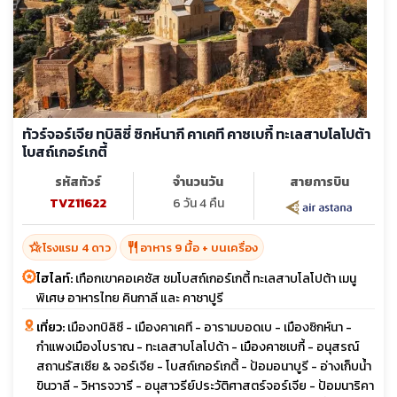
ทัวร์จอร์เจีย ทบิลิซี่ ซิกห์นากี คาเคที คาซเบกี้ ทะเลสาบโลโปต้า
โบสถ์เกอร์เกตี้
รหัสทัวร์
จำนวนวัน
สายการบิน
TVZ11622
6 วัน 4 คืน
hotel_class
restaurant
โรงแรม 4 ดาว
อาหาร 9 มื้อ + บนเครื่อง
ไฮไลท์:
เทือกเขาคอเคซัส ชมโบสถ์เกอร์เกตี้ ทะเลสาบโลโปต้า เมนู
พิเศษ อาหารไทย คินกาลี และ คาชาปูรี
เที่ยว:
เมืองทบิลิซี - เมืองคาเคที - อารามบอดเบ - เมืองซิกห์นา -
กำแพงเมืองโบราณ - ทะเลสาบโลโปด้า - เมืองคาซเบกี้ - อนุสรณ์
สถานรัสเซีย & จอร์เจีย - โบสถ์เกอร์เกตี้ - ป้อมอนาบูรี - อ่างเก็บน้ำ
ขินวาลี - วิหารจวารี - อนุสาวรีย์ประวัติศาสตร์จอร์เจีย - ป้อมนาริคา