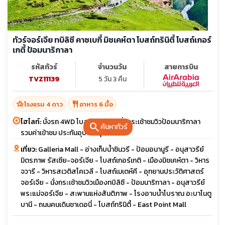
ทัวร์จอร์เจีย ทบิลิซี คาซเบกี้ มิชเคห์ตา โบสถ์ทรินิตี้ โบสถ์เกอร์
เกตี้ ป้อมนาริกาลา
รหัสทัวร์
จำนวนวัน
สายการบิน
TVZ11139
5 วัน 3 คืน
hotel_class
restaurant
โรงแรม 4 ดาว
อาหาร 6 มื้อ
ไฮไลท์:
นั่งรถ 4WD โบสถ์เกอร์เกติ นั่งกระเช้าชมวิวป้อมนาริกาลา
search
ค้นหาทัวร์
รวมค่าเข้าชม ประกันอุบัติเหตุ
เที่ยว:
Galleria Mall - อ่างเก็บน้ำชินวรี - ป้อมอนานูรี - อนุสาวรีย์
มิตรภาพ รัสเซีย-จอร์เจีย - โบสถ์เกอร์เกติ - เมืองมิชเคห์ตา - วิหาร
จวารี - วิหารสเวติสโคเวลี - โบสถ์เมเตห์คี - อุทยานประวัติศาสตร์
จอร์เจีย - นั่งกระเช้าชมวิวเมืองทบิลิซี - ป้อมนาริกาลา - อนุสาวรีย์
พระแม่จอร์เจีย - สะพานแห่งสันติภาพ - โรงอาบน้ำโบราณ อะบาโนตู
บานี - ถนนคนเดินชาเดอนี่ - โบสถ์ทรินิตี้ - East Point Mall