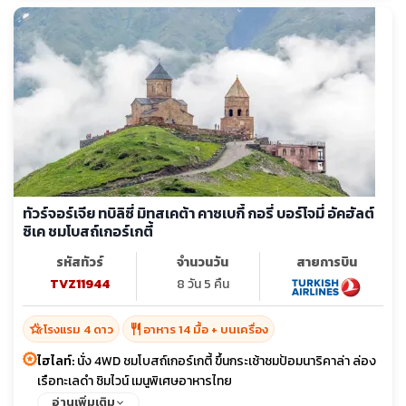
ทัวร์จอร์เจีย ทบิลิซี่ มิทสเคต้า คาซเบกี้ กอรี่ บอร์โจมี่ อัคฮัลต์
ซิเค ชมโบสถ์เกอร์เกตี้
รหัสทัวร์
จำนวนวัน
สายการบิน
TVZ11944
8 วัน 5 คืน
hotel_class
restaurant
โรงแรม 4 ดาว
อาหาร 14 มื้อ + บนเครื่อง
ไฮไลท์:
นั่ง 4WD ชมโบสถ์เกอร์เกตี้ ขึ้นกระเช้าชมป้อมนาริคาล่า ล่อง
เรือทะเลดำ ชิมไวน์ เมนูพิเศษอาหารไทย
อ่านเพิ่มเติม