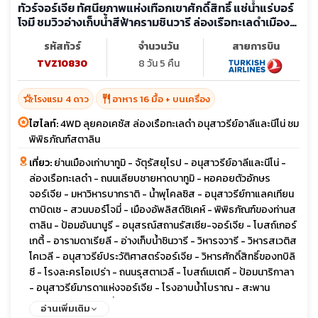
ทัวร์จอร์เจีย ทัศนียภาพแห่งเทือกเขาศักดิ์สิทธิ์ แช่น้ำแร่บอร์
โจมี ชมวิวอ่างเก็บน้ำสีฟ้าครามชินวารี ล่องเรือทะเลดำเมือง
บาทูมิ
รหัสทัวร์
จำนวนวัน
สายการบิน
TVZ10830
8 วัน 5 คืน
hotel_class
restaurant
โรงแรม 4 ดาว
อาหาร 16 มื้อ + บนเครื่อง
ไฮไลท์:
4WD ลุยคอเคซัส ล่องเรือทะเลดำ อนุสาวรีย์อาลีและนีโน่ ชม
พิพิธภัณฑ์สตาลิน
เที่ยว:
ย่านเมืองเก่าบาทูมิ - จัตุรัสยุโรป - อนุสาวรีย์อาลีและนีโน่ -
ล่องเรือทะเลดำ - ถนนเลียบชายหาดบาทูมิ - หอคอยตัวอักษร
จอร์เจีย - มหาวิหารบากราติ - น้ำพุโคลซิส - อนุสาวรีย์กาแลคเทียน
ตาบิดเซ - สวนบอร์โจมี่ - เมืองอัพลิสต์ชิเคห์ - พิพิธภัณฑ์ของท่านส
ตาลิน - ป้อมอันนานูรี - อนุสรณ์สถานรัสเซีย-จอร์เจีย - โบสถ์เกอร์
เกตี้ - อารามดาเรียลี - อ่างเก็บน้ำชินวารี - วิหารจวารี - วิหารสเวติส
โคเวลี - อนุสาวรีย์ประวัติศาสตร์จอร์เจีย - วิหารศักดิ์สิทธิ์ของทบิลิ
ซี - โรงละครโอเปร่า - ถนนรุสตาเวลี - โบสถ์เมเตคี - ป้อมนาริกาลา
- อนุสาวรีย์มารดาแห่งจอร์เจีย - โรงอาบน้ำโบราณ - สะพาน
สันติภาพ - ถนนชาตินี่
อ่านเพิ่มเติม