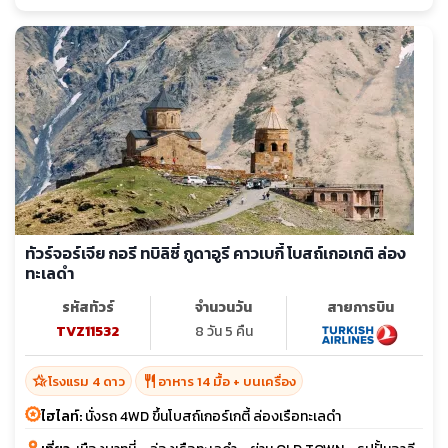
ทัวร์จอร์เจีย กอรี ทบิลิซี่ กูดาอูรี คาวเบกี้ โบสถ์เกอเกติ ล่อง
ทะเลดำ
รหัสทัวร์
จำนวนวัน
สายการบิน
TVZ11532
8 วัน 5 คืน
hotel_class
restaurant
โรงแรม 4 ดาว
อาหาร 14 มื้อ + บนเครื่อง
ไฮไลท์:
นั่งรถ 4WD ขึ้นโบสถ์เกอร์เกตี้ ล่องเรือทะเลดำ