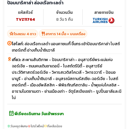
ป้อมนาริคาล่า ล่องเรือทะเลดำ
รหัสทัวร์
จำนวนวัน
สายการบิน
TVZ11764
8 วัน 5 คืน
hotel_class
restaurant
โรงแรม 4 ดาว
อาหาร 14 มื้อ + บนเครื่อง
ไฮไลท์:
ล่องเรือทะเลดำ นอนคาซเบกี้ ขึ้นกระเช้าป้อมนาริคาล่า โบสถ์
เกอร์เกตี้ อ่างเก็บน้ำซินวาลี
เที่ยว:
สะพานสันติภาพ - ป้อมนาริคาล่า - อนุสาวรีย์พระแม่แห่ง
จอร์เจีย - ถนนคนเดินชาเดอนี่ - โบสถ์ตรีนิตี้ - อนุสาวรีย์
ประวัติศาสตร์จอร์เจีย - วิหารสเวติสโคเวลี - วิหารจวารี - ป้อมอ
นานูรี - อ่างเก็บน้ำซินวาลี - อนุสรณ์สถานรัสเซีย-จอร์เจีย - โบสถ์
เกอร์เกตี้ - เมืองอัพลีสสิค - พิพิธภัณฑ์สตาลิน - น้ำพุแห่งโคลชิส -
อารามโมตซาเมตา - ย่านเมืองเก่า - จัตุรัสเปียเซซ่า - รูปปั้นอาลีและนี
โน่
event_available
พีเรียดเดินทาง วันเข้าพรรษา
วันหยุดพิเศษ
โปรไฟไหม้
ที่เหลือน้อย
sunny
local_fire_department
confirmation_number