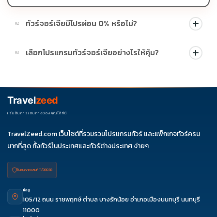
ทัวร์จอร์เจียมีโปรผ่อน 0% หรือไม่?
02
บางโปรแกรมมีโปรผ่อน 0% หรือโปรโมชั่นบัตรเครดิตตามเงื่อนไขที่
เลือกโปรแกรมทัวร์จอร์เจียอย่างไรให้คุ้ม?
03
บริษัทกำหนด สามารถดูสัญลักษณ์โปรโมชั่นในรายการทัวร์แต่ละ
รายการได้
ควรดูจำนวนวัน ไฮไลต์ที่รวมจริง โรงแรม สายการบิน มื้ออาหาร และ
ช่วงราคา ไม่ควรเทียบจากราคาต่ำสุดเพียงอย่างเดียว
Travel
zeed
เริ่มต้นการเดินทางของคุณได้ที่นี่
TravelZeed.com เว็บไซต์ที่รวมรวมโปรแกรมทัวร์ และแพ็กเกจทัวร์ครบ
มากที่สุด ทั้งทัวร์ในประเทศและทัวร์ต่างประเทศ ง่ายๆ
ใบอนุญาต เลขที่ 11/08038
ที่อยู่
105/12 ถนน ราชพฤกษ์ ตำบล บางรักน้อย อำเภอเมืองนนทบุรี นนทบุรี
11000