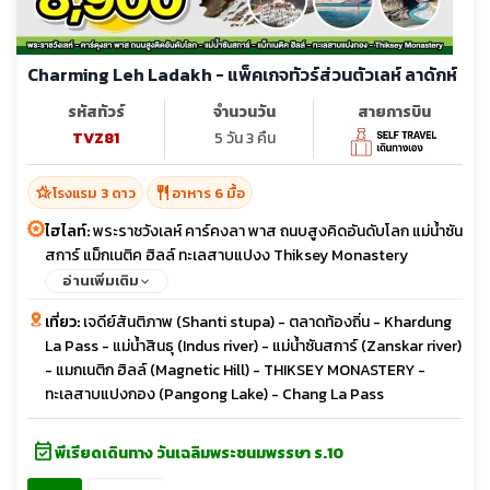
Charming Leh Ladakh - แพ็คเกจทัวร์ส่วนตัวเลห์ ลาดักห์
รหัสทัวร์
จำนวนวัน
สายการบิน
TVZ81
5 วัน 3 คืน
hotel_class
restaurant
โรงแรม 3 ดาว
อาหาร 6 มื้อ
ไฮไลท์:
พระราชวังเลห์ คาร์คงลา พาส ถนบสูงคิดอันดับโลก แม่น้ำซัน
สการ์ แม็กเนติค ฮิลล์ ทะเลสาบแปงง Thiksey Monastery
อ่านเพิ่มเติม
เที่ยว:
เจดีย์สันติภาพ (Shanti stupa) - ตลาดท้องถิ่น - Khardung
La Pass - แม่น้ำสินธุ (Indus river) - แม่น้ำซันสการ์ (Zanskar river)
- แมกเนติก ฮิลล์ (Magnetic Hill) - THIKSEY MONASTERY -
ทะเลสาบแปงกอง (Pangong Lake) - Chang La Pass
event_available
พีเรียดเดินทาง วันเฉลิมพระชนมพรรษา ร.10