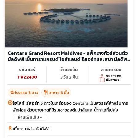
Centara Grand Resort Maldives - แพ็คเกจทัวร์ส่วนตัว
มัลดีฟส์ เซ็นทาราแกรนด์ ไอส์แลนด์ รีสอร์ทและสปา มัลดีฟ
ส์ รีสอร์ท
รหัสทัวร์
จำนวนวัน
สายการบิน
TVZ2430
3 วัน 2 คืน
hotel_class
restaurant
โรงแรม 5 ดาว
อาหาร 6 มื้อ
ไฮไลท์:
รีสอร์ท 5 ดาวในเครือของ Centara เป็นสวรรค์สำหรับการ
พักผ่อน ด้วยชายหาดที่มีร่มเงาของต้นปาล์มและน้ำทะเลที่เปล่ง
ประกายระยิบระยับ กับ รีสอร์ทมีมาตรฐานการบริการคุณภาพดีและ
อ่านเพิ่มเติม
ได้รับรางวัลมาตรฐาน World Luxury Hotel Awards 2017 รีสอร์ท
เที่ยว:
มาเล่ - มัลดีฟส์
มีมาตราฐาการบริการคุณภาพดีและได้รับรางวัลมาตรฐาน World
Luxury Hotel Awards 2017 ห้องกลางน้ำที Type ทั้งมีสระ มีตาข่าย