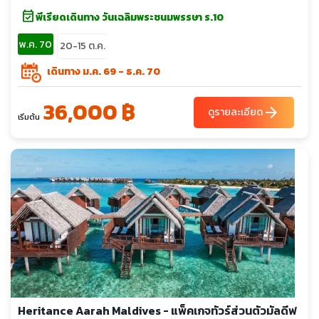
หรือมี Jacuzzi มีความหลากหลายให้เลือก มีห้องอาหารทางเลือก
event_available
พีเรียดเดินทาง วันเฉลิมพระชนมพรรษา ร.10
มากมาย มีเจ้าหน้าที่ชาวไทยในรีสอร์ท แพ็กเกจ All Inclusive สามารถ
พ.ค. 70
ทานเครื่องดื่มที่บาร์ได้ไม่อั้น มี Kids Club สำหรับเด็ก มีกิจกรรม Fish
20-15 ต.ค.
Feeding ให้อาหารปลากระเบนและฉลาม
เดินทาง ม.ค. 69 - ธ.ค. 70
36,000 ฿
arrow_forward
ดูรายละเอียด
เริ่มต้น
Heritance Aarah Maldives - แพ็คเกจทัวร์ส่วนตัวมัลดีฟ