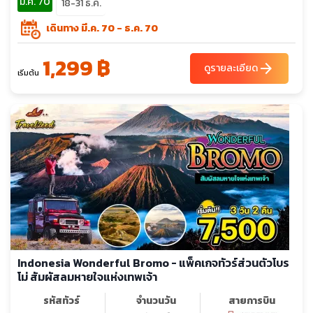
มี.ค. 70
18-31 ธ.ค.
เดินทาง มี.ค. 70 - ธ.ค. 70
1,299 ฿
arrow_forward
ดูรายละเอียด
เริ่มต้น
Indonesia Wonderful Bromo - แพ็คเกจทัวร์ส่วนตัวโบร
โม่ สัมผัสลมหายใจแห่งเทพเจ้า
รหัสทัวร์
จำนวนวัน
สายการบิน