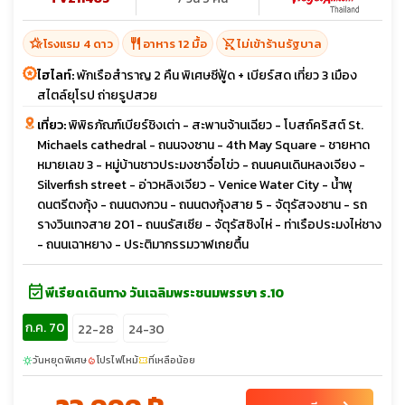
hotel_class
restaurant
shopping_cart_off
โรงแรม 4 ดาว
อาหาร 12 มื้อ
ไม่เข้าร้านรัฐบาล
ไฮไลท์:
พักเรือสำราญ 2 คืน พิเศษซีฟู้ด + เบียร์สด เที่ยว 3 เมือง
สไตล์ยุโรป ถ่ายรูปสวย
เที่ยว:
พิพิธภัณฑ์เบียร์ชิงเต่า - สะพานจ้านเฉียว - โบสถ์คริสต์ St.
Michaels cathedral - ถนนจงซาน - 4th May Square - ชายหาด
หมายเลข 3 - หมู่บ้านชาวประมงซาจื่อโข่ว - ถนนคนเดินหลงเจียง -
Silverfish street - อ่าวหลิงเจียว - Venice Water City - น้ำพุ
ดนตรีตงกุ้ง - ถนนตงกวน - ถนนตงกุ้งสาย 5 - จัตุรัสจงซาน - รถ
รางวินเทจสาย 201 - ถนนรัสเซีย - จัตุรัสซิงไห่ - ท่าเรือประมงไห่ชาง
- ถนนเฉาหยาง - ประติมากรรมวาฬเกยตื้น
event_available
พีเรียดเดินทาง วันเฉลิมพระชนมพรรษา ร.10
ก.ค. 70
22-28
24-30
วันหยุดพิเศษ
โปรไฟไหม้
ที่เหลือน้อย
sunny
local_fire_department
confirmation_number