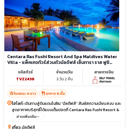
Centara Ras Fushi Resort And Spa Maldives Water
Villa - แพ็คเกจทัวร์ส่วนตัวมัลดีฟส์ เซ็นทารา ราส ฟูชิ
รีสอร์ท แอนด์ สปา
รหัสทัวร์
จำนวนวัน
สายการบิน
TVZ2438
3 วัน 2 คืน
hotel_class
restaurant
โรงแรม 4 ดาว
อาหาร 6 มื้อ
ไฮไลท์:
เดินทางสู่ดินแดนในฝัน “มัลดีฟส์” สัมผัสความเงียบสงบ และ
สูดอากาศบริสุทธิ์ได้แบบเต็มปอดที่ Centara Ras Fushi Resort &
Spa ที่เหมาะสำหรับทุกคู่รักฮันนีมูน สุดคุ้มกับแพ็คเกจ ALL
อ่านเพิ่มเติม
INCLUSIVE ให้ท่านอิ่มอร่อยกับอาหารและเครื่องดื่มที่มีให้บริการทั้ง
เที่ยว:
มัลดีฟส์
วัน เดินทางเข้ารีสอร์ทโดย Speedboat เพียง 15 นาที เท่านั้น