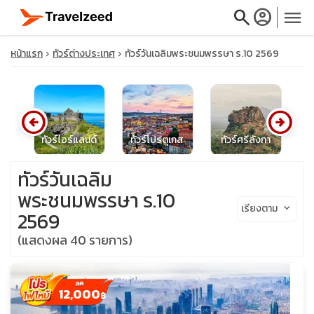
search
account_circle
menu
หน้าแรก
ทัวร์ต่างประเทศ
ทัวร์วันเฉลิมพระชนมพรรษา ร.10 2569
arrow_circle_left
arrow_circle_right
close
รัฐ
ทัวร์ไอร์แลนด์
ทัวร์โปรตุเกส
ทัวร์ศรีลังกา
travel_explore
ทัวร์วันเฉลิม
พระชนมพรรษา ร.10
calendar_month
เรียงตาม
keyboard_arrow_down
2569
(แสดงผล 40 รายการ)
search
12,000
฿