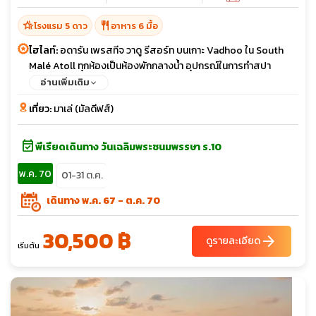
hotel_class
restaurant
โรงแรม 5 ดาว
อาหาร 6 มื้อ
ไฮไลท์:
อดารัน เพรสทีจ วาดู รีสอร์ท บนเกาะ Vadhoo ใน South
Malé Atoll ทุกห้องเป็นห้องพักกลางนํ้า อุปกรณ์ในการทำสปา
เครื่องเล่นดีวีดีและระบบโฮมเธียเตอร์ เครื่องชงกาแฟ และอื่นๆอีก
อ่านเพิ่มเติม
มากมาย
เที่ยว:
มาเล่ (มัลดีฟส์)
event_available
พีเรียดเดินทาง วันเฉลิมพระชนมพรรษา ร.10
พ.ค. 70
01-31 ต.ค.
เดินทาง พ.ค. 67 - ต.ค. 70
30,500 ฿
arrow_forward
ดูรายละเอียด
เริ่มต้น