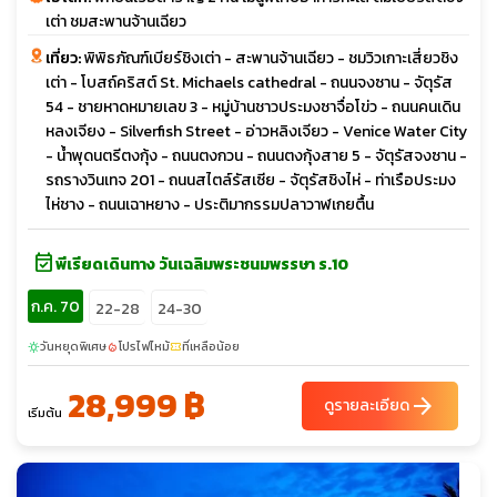
เต่า ชมสะพานจ้านเฉียว
เที่ยว:
พิพิธภัณฑ์เบียร์ชิงเต่า - สะพานจ้านเฉียว - ชมวิวเกาะเสี่ยวชิง
เต่า - โบสถ์คริสต์ St. Michaels cathedral - ถนนจงซาน - จัตุรัส
54 - ชายหาดหมายเลข 3 - หมู่บ้านชาวประมงซาจื่อโข่ว - ถนนคนเดิน
หลงเจียง - Silverfish Street - อ่าวหลิงเจียว - Venice Water City
- น้ำพุดนตรีตงกุ้ง - ถนนตงกวน - ถนนตงกุ้งสาย 5 - จัตุรัสจงซาน -
รถรางวินเทจ 201 - ถนนสไตล์รัสเซีย - จัตุรัสชิงไห่ - ท่าเรือประมง
ไห่ชาง - ถนนเฉาหยาง - ประติมากรรมปลาวาฬเกยตื้น
event_available
พีเรียดเดินทาง วันเฉลิมพระชนมพรรษา ร.10
ก.ค. 70
22-28
24-30
วันหยุดพิเศษ
โปรไฟไหม้
ที่เหลือน้อย
sunny
local_fire_department
confirmation_number
28,999 ฿
arrow_forward
ดูรายละเอียด
เริ่มต้น