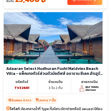
เริ่มต้น
Adaaran Select Hudhuran Fushi Maldvies Beach
Villa - แพ็คเกจทัวร์ส่วนตัวมัลดีฟส์ อดาราน ซีเลค ฮัดฮูรัน
ฟูชิ รีสอร์ท
รหัสทัวร์
จำนวนวัน
สายการบิน
TVZ2681
3 วัน 2 คืน
hotel_class
restaurant
โรงแรม 4 ดาว
อาหาร 7 มื้อ
ไฮไลท์:
ห้องกลางน้ำที่ Type ทั้งมีสระมีตาข่ายหรือมี Jacuzzi มีห้อง