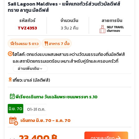
Saii Lagoon Maldives - แพ็คเกจทัวร์ส่วนตัวมัลดีฟส์
ทราย ลากูน มัลดีฟส์
รหัสทัวร์
จำนวนวัน
สายการบิน
TVZ4353
3 วัน 2 คืน
hotel_class
restaurant
โรงแรม 5 ดาว
อาหาร 7 มื้อ
ไฮไลท์:
ตกแต่งแบบผสมผสานระหว่างวัฒนธรรมท้องถิ่นมัลดีฟส์
และสถาปัตยกรรมเขตร้อน เหมาะสำหรับคู่รักและครอบครัวที่
ต้องการความโรแมนติกและเป็นส่วนตัว
อ่านเพิ่มเติม
เที่ยว:
มาเล่ (มัลดีฟส์)
event_available
พีเรียดเดินทาง วันเฉลิมพระชนมพรรษา ร.10
มิ.ย. 70
01-31 ต.ค.
เดินทาง มิ.ย. 70 - ธ.ค. 70
23,400 ฿
arrow_forward
ดูรายละเอียด