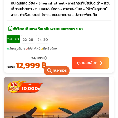
คนเดินหลงเจียง - Silverfish street - พิพิธภัณฑ์เบียร์ชิงเต่า - สวน
เสี่ยวหม่ายเต่า - ถนนคนเดินไถตง - ศาลาเผิงไหล - ไร่ไวน์คฤหาสน์
จาง - ท่าเรือประมงไห่ชาง - ถนนเฉาหยาง - ปลาวาฬเกยตื้น
event_available
พีเรียดเดินทาง วันเฉลิมพระชนมพรรษา ร.10
ก.ค. 70
22-28
24-30
วันหยุดพิเศษ
โปรไฟไหม้
ที่เหลือน้อย
sunny
local_fire_department
confirmation_number
24,999 ฿
12,999 ฿
arrow_forward
ดูรายละเอียด
เริ่มต้น
search
ค้นหาทัวร์
10,000
฿