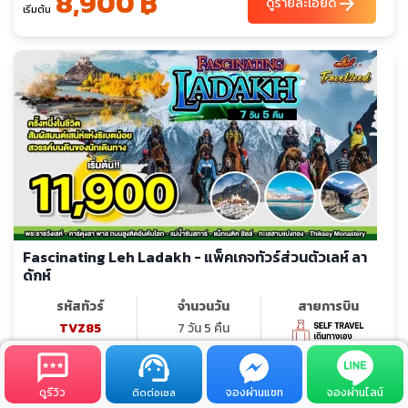
8,900 ฿
arrow_forward
ดูรายละเอียด
เริ่มต้น
Fascinating Leh Ladakh - แพ็คเกจทัวร์ส่วนตัวเลห์ ลา
ดักห์
รหัสทัวร์
จำนวนวัน
สายการบิน
TVZ85
7 วัน 5 คืน
hotel_class
โรงแรม 3 ดาว
ดูรีวิว
จองผ่านแชท
จองผ่านไลน์
ติดต่อเซล
ไฮไลท์:
ครั้งหนึ่งในชีวิต สัมผัสมนต์เสน่ห์แห่งธิเบตน้อย สวรรค์บน