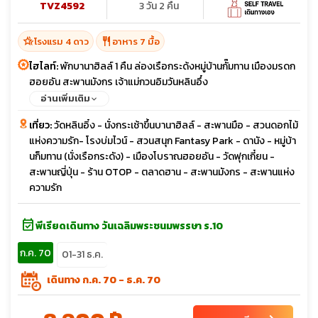
TVZ4592
3 วัน 2 คืน
hotel_class
restaurant
โรงแรม 4 ดาว
อาหาร 7 มื้อ
ไฮไลท์:
พักบานาฮิลล์ 1 คืน ล่องเรือกระด้งหมู่บ้านกั๊มทาน เมืองมรดก
ฮอยอัน สะพานมังกร เจ้าแม่กวนอิมวันหลินอึ๋ง
อ่านเพิ่มเติม
เที่ยว:
วัดหลินอิ๋ง - นั่งกระเช้าขึ้นบานาฮิลล์ - สะพานมือ - สวนดอกไม้
แห่งความรัก- โรงบ่มไวน์ - สวนสนุก Fantasy Park - ดานัง - หมู่บ้า
นก็มทาน (นั่งเรือกระดัง) - เมืองโบราณฮอยอัน - วัดฟุกเกี๋ยน -
สะพานญี่ปุ่น - ร้าน OTOP - ตลาดฮาน - สะพานมังกร - สะพานแห่ง
ความรัก
event_available
พีเรียดเดินทาง วันเฉลิมพระชนมพรรษา ร.10
ก.ค. 70
01-31 ธ.ค.
เดินทาง ก.ค. 70 - ธ.ค. 70