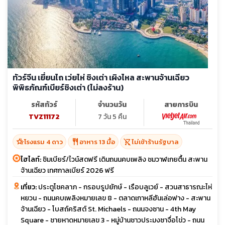
ทัวร์จีน เยี่ยนไถ เว่ยไห่ ชิงเต่า เผิงไหล สะพานจ้านเฉียว
พิพิธภัณฑ์เบียร์ชิงเต่า (ไม่ลงร้าน)
รหัสทัวร์
จำนวนวัน
สายการบิน
TVZ11172
7 วัน 5 คืน
hotel_class
restaurant
shopping_cart_off
โรงแรม 4 ดาว
อาหาร 13 มื้อ
ไม่เข้าร้านรัฐบาล
ไฮไลท์:
ชิมเบียร์/ไวน์สดฟรี เดินถนนคบเพลิง ชมวาฬเกยตื้น สะพาน
จ้านเฉียว เทศกาลเบียร์ 2026 ฟรี
เที่ยว:
ประตูโชคลาภ - กรอบรูปยักษ์ - เรือบลูเวย์ - สวนสาธารณะไห่
หยวน - ถนนคบเพลิงหมายเลข 8 - ตลาดเกาหลีฮันเล่อฟาง - สะพาน
จ้านเฉียว - โบสถ์คริสต์ St. Michaels - ถนนจงซาน - 4th May
Square - ชายหาดหมายเลข 3 - หมู่บ้านชาวประมงซาจื่อโข่ว - ถนน