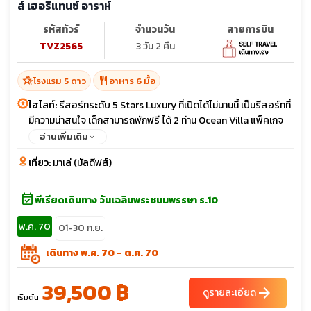
ส์ เฮอริแทนซ์ อาราห์
รหัสทัวร์
จำนวนวัน
สายการบิน
TVZ2565
3 วัน 2 คืน
hotel_class
restaurant
โรงแรม 5 ดาว
อาหาร 6 มื้อ
ไฮไลท์:
รีสอร์ทระดับ 5 Stars Luxury ที่เปิดได้ไม่นานนี้ เป็นรีสอร์ทที่
มีความน่าสนใจ เด็กสามารถพักฟรี ได้ 2 ท่าน Ocean Villa แพ็คเกจ
Premium Allinclusive House reef มีปะการังภายในรีสอร์ท
อ่านเพิ่มเติม
เที่ยว:
มาเล่ (มัลดีฟส์)
event_available
พีเรียดเดินทาง วันเฉลิมพระชนมพรรษา ร.10
พ.ค. 70
01-30 ก.ย.
เดินทาง พ.ค. 70 - ต.ค. 70
39,500 ฿
arrow_forward
ดูรายละเอียด
เริ่มต้น