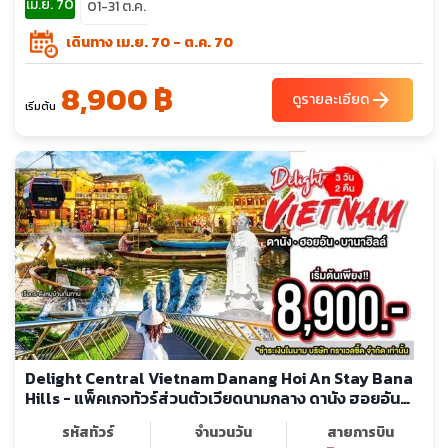
เม.ย. 70
01-31 ต.ค.
เดินทาง เม.ย. 70 - ต.ค. 70
8,900 ฿
arrow_forward
ดูรายละเอียด
เริ่มต้น
Delight Central Vietnam Danang Hoi An Stay Bana
Hills - แพ็คเกจทัวร์ส่วนตัวเวียดนามกลาง ดานัง ฮอยอัน
พักบานาฮิลล์
รหัสทัวร์
จำนวนวัน
สายการบิน