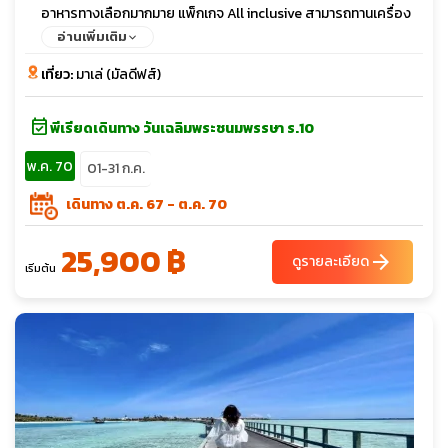
อาหารทางเลือกมากมาย แพ็กเกจ All inclusive สามารถทานเครื่อง
ดื่มที่บาร์ได้ไม่อั้น มีกิจกรรม Feeding ให้อาหารปลากระเบนและฉลาม
อ่านเพิ่มเติม
เที่ยว:
มาเล่ (มัลดีฟส์)
event_available
พีเรียดเดินทาง วันเฉลิมพระชนมพรรษา ร.10
พ.ค. 70
01-31 ก.ค.
เดินทาง ต.ค. 67 - ต.ค. 70
25,900 ฿
arrow_forward
ดูรายละเอียด
เริ่มต้น