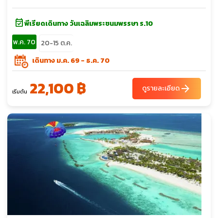
event_available
พีเรียดเดินทาง วันเฉลิมพระชนมพรรษา ร.10
พ.ค. 70
20-15 ต.ค.
เดินทาง ม.ค. 69 - ธ.ค. 70
22,100 ฿
arrow_forward
ดูรายละเอียด
เริ่มต้น