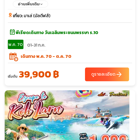
ที่สุดของประเทศ หาดทรายสีขาวทอดยาวถึง 4 กิโลเมตร โอบล้อมพืช
อ่านเพิ่มเติม
พรรณธรรมชาติอันอุดมสมบูรณ์ และท้องน้ำสีฟ้าสดใส
เที่ยว:
มาเล่ (มัลดีฟส์)
event_available
พีเรียดเดินทาง วันเฉลิมพระชนมพรรษา ร.10
พ.ค. 70
01-31 ก.ค.
เดินทาง พ.ค. 70 - ต.ค. 70
39,900 ฿
arrow_forward
ดูรายละเอียด
เริ่มต้น