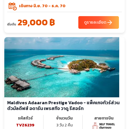
เดินทาง มิ.ย. 70 - ธ.ค. 70
29,000 ฿
arrow_forward
ดูรายละเอียด
เริ่มต้น
Maldives Adaaran Prestige Vadoo - แพ็คเกจทัวร์ส่วน
ตัวมัลดีฟส์ อดารัน เพรสทีจ วาดู รีสอร์ท
รหัสทัวร์
จำนวนวัน
สายการบิน
TVZ6239
3 วัน 2 คืน