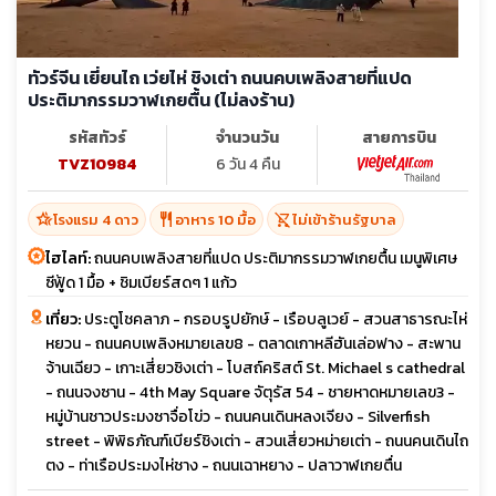
ทัวร์จีน เยี่ยนไถ เว่ยไห่ ชิงเต่า ถนนคบเพลิงสายที่แปด
ประติมากรรมวาฬเกยตื้น (ไม่ลงร้าน)
รหัสทัวร์
จำนวนวัน
สายการบิน
TVZ10984
6 วัน 4 คืน
hotel_class
restaurant
shopping_cart_off
โรงแรม 4 ดาว
อาหาร 10 มื้อ
ไม่เข้าร้านรัฐบาล
ไฮไลท์:
ถนนคบเพลิงสายที่แปด ประติมากรรมวาฬเกยตื้น เมนูพิเศษ
ซีฟู้ด 1 มื้อ + ชิมเบียร์สดๆ 1 แก้ว
เที่ยว:
ประตูโชคลาภ - กรอบรูปยักษ์ - เรือบลูเวย์ - สวนสาธารณะไห่
หยวน - ถนนคบเพลิงหมายเลข8 - ตลาดเกาหลีฮันเล่อฟาง - สะพาน
จ้านเฉียว - เกาะเสี่ยวชิงเต่า - โบสถ์คริสต์ St. Michael s cathedral
- ถนนจงซาน - 4th May Square จัตุรัส 54 - ชายหาดหมายเลข3 -
หมู่บ้านชาวประมงซาจื่อโข่ว - ถนนคนเดินหลงเจียง - Silverfish
street - พิพิธภัณฑ์เบียร์ชิงเต่า - สวนเสี่ยวหม่ายเต่า - ถนนคนเดินไถ
ตง - ท่าเรือประมงไห่ชาง - ถนนเฉาหยาง - ปลาวาฬเกยตื่น