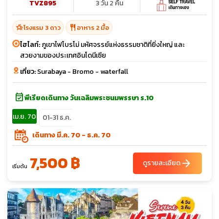
TVZ895
3 วัน 2 คืน
hotel_class
restaurant
โรงแรม 3 ดาว
อาหาร 2 มื้อ
ไฮไลท์:
ภูเขาไฟโบรโม่ มหัศจรรย์แห่งธรรมชาติที่ยิ่งใหญ่ และ
สวยงามของประเทศอินโดนีเซีย
เที่ยว:
Surabaya - Bromo - waterfall
event_available
พีเรียดเดินทาง วันเฉลิมพระชนมพรรษา ร.10
เม.ย. 70
01-31 ธ.ค.
เดินทาง มี.ค. 70 - ธ.ค. 70
7,500 ฿
arrow_forward
ดูรายละเอียด
เริ่มต้น