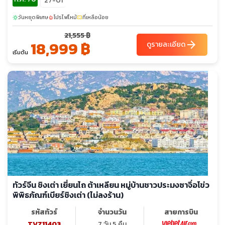
27-01
วันหยุดพิเศษ
โปรไฟไหม้
ที่เหลือน้อย
sunny
local_fire_department
confirmation_number
21,555 ฿
18,999 ฿
arrow_forward
ดูรายละเอียด
เริ่มต้น
ทัวร์จีน ชิงเต่า เยี่ยนไถ ต้าเหลียน หมู่บ้านชาวประมงซาจึ่อโข่ว
พิพิธภัณฑ์เบียร์ชิงเต่า (ไม่ลงร้าน)
รหัสทัวร์
จำนวนวัน
สายการบิน
TVZ11403
7 วัน 5 คืน