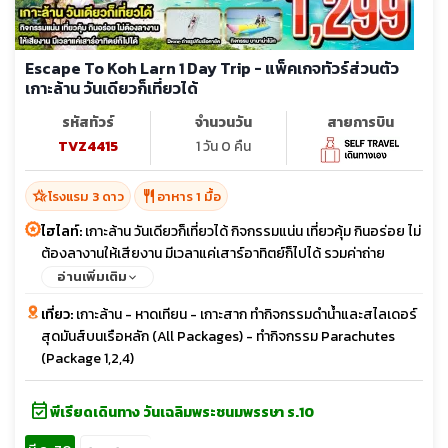
Escape To Koh Larn 1 Day Trip - แพ็คเกจทัวร์ส่วนตัว
เกาะล้าน วันเดียวก็เที่ยวได้
รหัสทัวร์
จำนวนวัน
สายการบิน
TVZ4415
1 วัน 0 คืน
hotel_class
restaurant
โรงแรม 3 ดาว
อาหาร 1 มื้อ
ไฮไลท์:
เกาะล้าน วันเดียวก็เที่ยวได้ กิจกรรมแน่น เที่ยวคุ้ม กินอร่อย ไม่
ต้องลางานให้เสียงาน มีเวลาแค่เสาร์อาทิตย์ก็ไปได้ รวมค่าถ่าย
รูป+VDO จากโดรน
อ่านเพิ่มเติม
เที่ยว:
เกาะล้าน - หาดเทียน - เกาะสาก ทำกิจกรรมดำน้ำและสไลเดอร์
สุดมันส์บนเรือหลัก (All Packages) - ทำกิจกรรม Parachutes
(Package 1,2,4)
event_available
พีเรียดเดินทาง วันเฉลิมพระชนมพรรษา ร.10