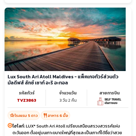
Lux South Ari Atoll Maldives - แพ็คเกจทัวร์ส่วนตัว
มัลดีฟส์ ลักซ์ เซาท์ อะริ อะทอล
รหัสทัวร์
จำนวนวัน
สายการบิน
TVZ3863
3 วัน 2 คืน
hotel_class
restaurant
โรงแรม 5 ดาว
อาหาร 6 มื้อ
ไฮไลท์:
LUX* South Ari Atoll เปรียบเสมือนสรวงสวรรค์แห่ง
ตะวันออก ตั้งอยู่บนเกาะขนาดใหญ่ที่สุดและเป็นเกาะที่ได้ชื่อว่าสวย