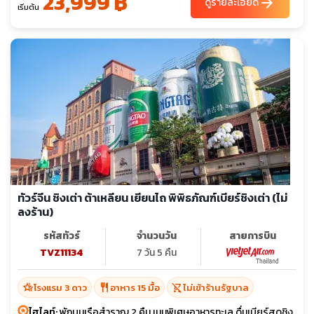
23,999 ฿
arrow_forward
ดูรายละเอียด
เริ่มต้น
ทัวร์จีน ชิงเต่า ต้าเหลียน เยียนไถ พิพิธภัณฑ์เบียร์ชิงเต่า (ไม่
ลงร้าน)
รหัสทัวร์
จำนวนวัน
สายการบิน
TVZ11134
7 วัน 5 คืน
hotel_class
restaurant
shopping_cart_off
โรงแรม 3 ดาว
อาหาร 15 มื้อ
ไม่เข้าร้านรัฐบาล
ไฮไลท์:
พักบนเรือสำราญ 2 คืน เมนูพิเศษอาหารทะเล ดื่มเบียร์สดชิง