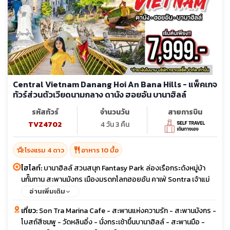
Central Vietnam Danang Hoi An Bana Hills - แพ็คเกจ
ทัวร์ส่วนตัวเวียดนามกลาง ดานัง ฮอยอัน บานาฮิลล์
รหัสทัวร์
จำนวนวัน
สายการบิน
TVZ4702
4 วัน 3 คืน
hotel_class
restaurant
โรงแรม 4 ดาว
อาหาร 10 มื้อ
ไฮไลท์:
บานาฮิลล์ สวนสนุก Fantasy Park ล่องเรือกระด้งหมู่บ้า
นกั๊มทาน สะพานมังกร เมืองมรดกโลกฮอยอัน คาเฟ่ Sontra เจ้าแม่
กวนอิมวัดหลินอึ๋ง
อ่านเพิ่มเติม
เที่ยว:
Son Tra Marina Cafe - สะพานแห่งความรัก - สะพานมังกร -
โบสถ์สีชมพู - วัดหลินอิ๋ง - นั่งกระเช้าขึ้นบานาฮิลล์ - สะพานมือ -