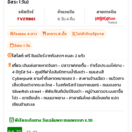
อิสระ 1 วัน)
รหัสทัวร์
จำนวนวัน
สายการบิน
TVZ11861
6 วัน 4 คืน
hotel_class
restaurant
shopping_cart_off
โรงแรม 4 ดาว
อาหาร 8 มื้อ
ไม่เข้าร้านรัฐบาล
calendar_today
อิสระ 1 วัน
ไฮไลท์:
ฟรี ชิมเบียร์จากถังสดๆ คนละ 2 แก้ว
เที่ยว:
เดินเล่นชายหาดจินซา - ปลาวาฬเกยตื้น - ท่าเรือประมงไห่ชาง -
4 จัตุรัส 54 - ศูนย์กีฬาโอลิมปิกทางน้ำชิงเต่า - ชมแสงสี
Cyberpunk ยามค่ำคืนหาดหมายเลข 3 - สะพานจ้านเฉียว - ชมวิวเกาะ
เสี่ยวชิงเต่าจากระยะไกล - โบสถ์คริสต์ (ชมภายนอก) - ถนนจงซาน
Silverfish street - พิพิธภัณฑ์เบียร์ชิงเต่า - หมู่บ้านชาวประมงซาจื้อ
โข่ว - เขาเยียนไถ - ถนนเฉาหยาง - ศาลาเผิงไหล เผิงไหลเก๋อ แปด
เซียนข้ามทะเล
event_available
พีเรียดเดินทาง วันเฉลิมพระชนมพรรษา ร.10
ก.ค. 70