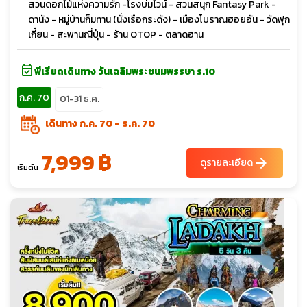
สวนดอกไม้แห่งความรัก -โรงบ่มไวน์ - สวนสนุก Fantasy Park -
ดานัง - หมู่บ้านก็มทาน (นั่งเรือกระดัง) - เมืองโบราณฮอยอัน - วัดฟุก
เกี๋ยน - สะพานญี่ปุ่น - ร้าน OTOP - ตลาดฮาน
event_available
พีเรียดเดินทาง วันเฉลิมพระชนมพรรษา ร.10
ก.ค. 70
01-31 ธ.ค.
เดินทาง ก.ค. 70 - ธ.ค. 70
7,999 ฿
arrow_forward
ดูรายละเอียด
เริ่มต้น