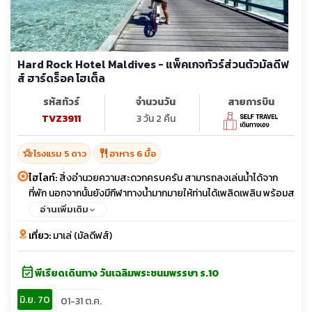
Hard Rock Hotel Maldives - แพ็คเกจทัวร์ส่วนตัวมัลดีฟ
ส์ ฮาร์ดร็อค โฮเต็ล
รหัสทัวร์
จำนวนวัน
สายการบิน
TVZ3911
3 วัน 2 คืน
hotel_class
restaurant
โรงแรม 5 ดาว
อาหาร 6 มื้อ
ไฮไลท์:
สิ่งอำนวยความสะดวกครบครัน สามารถลงเล่นน้ำได้จาก
ที่พัก นอกจากนั้นยังมีกีฬาทางน้ำมากมายให้ท่านได้เพลิดเพลิน พร้อมส
ปา Rock Spa ตกแต่งแบบผสมผสานระหว่างวัฒนธรรมท้องถิ่น
อ่านเพิ่มเติม
มัลดีฟส์และสถาปัตยกรรมเขตร้อน มีโครงสร้างที่ออกแบบมาแบบ
เที่ยว:
มาเล่ (มัลดีฟส์)
ร่วมสมัย ควบคู่ไปกับดนตรีที่เป็นเอกลักษณ์ของ Hardrock
event_available
พีเรียดเดินทาง วันเฉลิมพระชนมพรรษา ร.10
มิ.ย. 70
01-31 ต.ค.