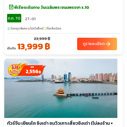
event_available
พีเรียดเดินทาง วันเฉลิมพระชนมพรรษา ร.10
ก.ค. 70
27-01
วันหยุดพิเศษ
โปรไฟไหม้
ที่เหลือน้อย
sunny
local_fire_department
confirmation_number
23,999 ฿
13,999 ฿
arrow_forward
ดูรายละเอียด
เริ่มต้น
2,556
฿
ทัวร์จีน เยียนไถ ชิงเต่า ชมวิวเกาะเสี่ยวชิงเต่า (ไม่ลงร้าน +