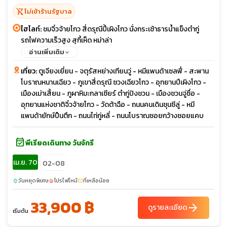
shopping_cart_off
ไม่เข้าร้านรัฐบาล
ไฮไลท์:
ชมจิ๋วจ้ายโกว สี่ดรุณีปี้เผิงโกว นั่งกระเช้าธารน้ำแข็งตำกู่
รถไฟความเร็วสูง สุกี้เห็ด หม่าล่า
อ่านเพิ่มเติม
เที่ยว:
ตูเจียงเยี่ยน - จตุรัสหย่างเทียนวู่ - หมีแพนด้าเซลฟี่ - สะพาน
โบราณหนานเฉียว - ภูเขาสี่ดรุณี ซวงเฉียวโกว - อุทยานปีเผิงโกว -
เมืองเม่าเสี้ยน - ภูผาหิมะกลาเซียร์ ตำกู่ปิงชวน - เมืองชวนจู่ซื่อ -
อุทยานแห่งชาติจิ๋วจ้ายโกว - วัดต้าฉือ - ถนนคนเดินชุนซีลู่ - หมี
แพนด้ายักษ์ปืนตึก - ถนนไท่กู่หลี่ - ถนนโบราณซอยกว้างซอยแคบ
event_available
พีเรียดเดินทาง วันจักรี
เม.ย. 70
02-08
วันหยุดพิเศษ
โปรไฟไหม้
ที่เหลือน้อย
sunny
local_fire_department
confirmation_number
33,900 ฿
arrow_forward
ดูรายละเอียด
เริ่มต้น