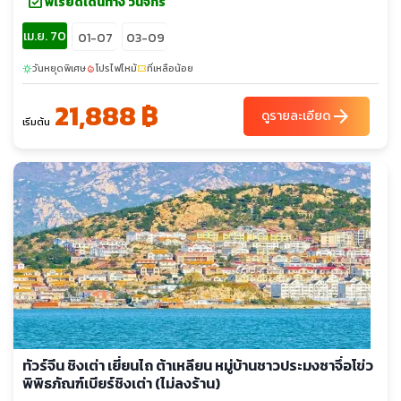
event_available
พีเรียดเดินทาง วันจักรี
เม.ย. 70
01-07
03-09
วันหยุดพิเศษ
โปรไฟไหม้
ที่เหลือน้อย
sunny
local_fire_department
confirmation_number
21,888 ฿
arrow_forward
ดูรายละเอียด
เริ่มต้น
ทัวร์จีน ชิงเต่า เยี่ยนไถ ต้าเหลียน หมู่บ้านชาวประมงซาจึ่อโข่ว
พิพิธภัณฑ์เบียร์ชิงเต่า (ไม่ลงร้าน)