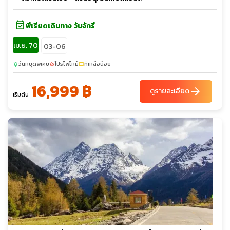
event_available
พีเรียดเดินทาง วันจักรี
เม.ย. 70
03-06
วันหยุดพิเศษ
โปรไฟไหม้
ที่เหลือน้อย
sunny
local_fire_department
confirmation_number
16,999 ฿
arrow_forward
ดูรายละเอียด
เริ่มต้น