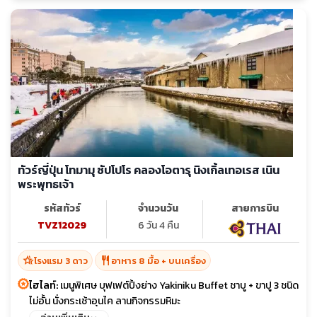
ทัวร์ญี่ปุ่น โทมามุ ซัปโปโร คลองโอตารุ นิงเกิ้ลเทอเรส เนิน
พระพุทธเจ้า
รหัสทัวร์
จำนวนวัน
สายการบิน
TVZ12029
6 วัน 4 คืน
hotel_class
restaurant
โรงแรม 3 ดาว
อาหาร 8 มื้อ + บนเครื่อง
ไฮไลท์:
เมนูพิเศษ บุฟเฟต์ปิ้งย่าง Yakiniku Buffet ชาบู + ขาปู 3 ชนิด
ไม่อั้น นั่งกระเช้าอุนไค ลานกิจกรรมหิมะ