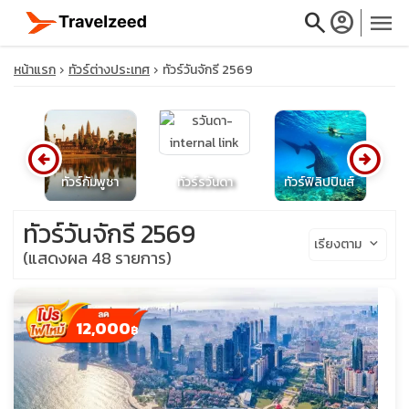
search
account_circle
menu
หน้าแรก
ทัวร์ต่างประเทศ
ทัวร์วันจักรี 2569
arrow_circle_left
arrow_circle_right
close
ทัวร์กัมพูชา
ทัวร์รวันดา
ทัวร์ฟิลิปปินส์
travel_explore
ทัวร์วันจักรี 2569
เรียงตาม
keyboard_arrow_down
(แสดงผล 48 รายการ)
calendar_month
search
12,000
฿