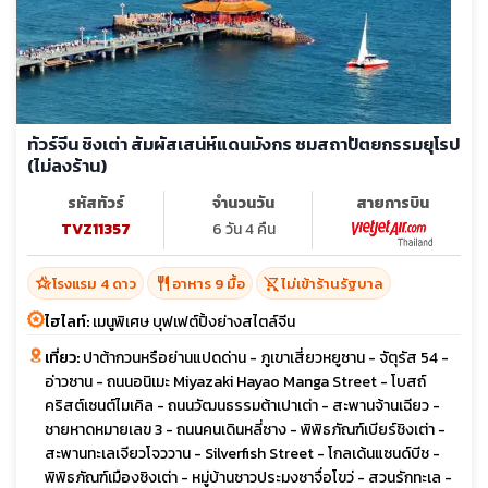
ทัวร์จีน ชิงเต่า สัมผัสเสน่ห์แดนมังกร ชมสถาปัตยกรรมยุโรป
(ไม่ลงร้าน)
รหัสทัวร์
จำนวนวัน
สายการบิน
TVZ11357
6 วัน 4 คืน
hotel_class
restaurant
shopping_cart_off
โรงแรม 4 ดาว
อาหาร 9 มื้อ
ไม่เข้าร้านรัฐบาล
ไฮไลท์:
เมนูพิเศษ บุฟเฟต์ปิ้งย่างสไตล์จีน
เที่ยว:
ปาต้ากวนหรือย่านแปดด่าน - ภูเขาเสี่ยวหยูซาน - จัตุรัส 54 -
อ่าวซาน - ถนนอนิเมะ Miyazaki Hayao Manga Street - โบสถ์
คริสต์เซนต์ไมเคิล - ถนนวัฒนธรรมต้าเปาเต่า - สะพานจ้านเฉียว -
ชายหาดหมายเลข 3 - ถนนคนเดินหลี่ซาง - พิพิธภัณฑ์เบียร์ชิงเต่า -
สะพานทะเลเจียวโจววาน - Silverfish Street - โกลเด้นแซนด์บีช -
พิพิธภัณฑ์เมืองชิงเต่า - หมู่บ้านชาวประมงซาจื่อโขว่ - สวนรักทะเล -