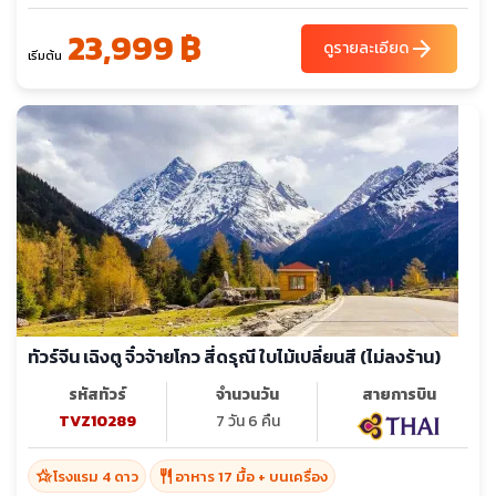
23,999 ฿
arrow_forward
ดูรายละเอียด
เริ่มต้น
ทัวร์จีน เฉิงตู จิ๋วจ้ายโกว สี่ดรุณี ใบไม้เปลี่ยนสี (ไม่ลงร้าน)
รหัสทัวร์
จำนวนวัน
สายการบิน
TVZ10289
7 วัน 6 คืน
hotel_class
restaurant
โรงแรม 4 ดาว
อาหาร 17 มื้อ + บนเครื่อง