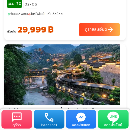
เม.ย. 70
02-06
วันหยุดพิเศษ
โปรไฟไหม้
ที่เหลือน้อย
sunny
local_fire_department
confirmation_number
29,999 ฿
arrow_forward
ดูรายละเอียด
เริ่มต้น
ทัวร์จีน ฉางซา หุบเขาเทวดาวั่งเซียนกู่ หมู่บ้านโบราณหวงหลิ่ง
อู้หนี่โจว สวรรค์แห่งมณฑลเจียงซี (ไม่ลงร้าน)
ดูรีวิว
จองผ่านแชท
จองผ่านไลน์
โทรจองทัวร์
รหัสทัวร์
จำนวนวัน
สายการบิน