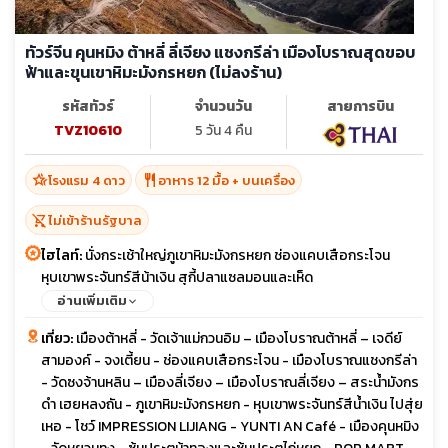
ทัวร์จีน คุนหมิง ต้าหลี่ ลี่เจียง แชงกรีล่า เมืองโบราณสุดขอบ
ฟ้าและขุนเขาหิมะมังกรหยก (ไม่ลงร้าน)
รหัสทัวร์
จำนวนวัน
สายการบิน
TVZ10610
5 วัน 4 คืน
hotel_class
restaurant
โรงแรม 4 ดาว
อาหาร 12 มื้อ + บนเครื่อง
shopping_cart_off
ไม่เข้าร้านรัฐบาล
ไฮไลท์:
นั่งกระเช้าใหญ่ภูเขาหิมะมังกรหยก ช่องแคบเสือกระโจน
หุบเขาพระจันทร์สีน้าเงิน สุกี้ปลาแซลมอนและเห็ด
อ่านเพิ่มเติม
เที่ยว:
เมืองต้าหลี่ - วัดเจ้าแม่กวนอิม – เมืองโบราณต้าหลี่ – เจดีย์
สามองค์ - จงเตี้ยน - ช่องแคบเสือกระโจน - เมืองโบราณแชงกรีล่า
- วัดซงจ้านหลิน – เมืองลี่เจียง – เมืองโบราณลี่เจียง – สระน้ำมังกร
ดำ เฮยหลงถัน - ภูเขาหิมะมังกรหยก - หุบเขาพระจันทร์สีน้ำเงิน ไปสุ่ย
เหอ - โชว์ IMPRESSION LIJIANG - YUNTI AN Café - เมืองคุนหมิง