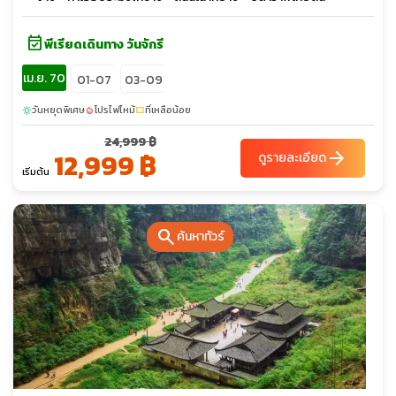
event_available
พีเรียดเดินทาง วันจักรี
เม.ย. 70
01-07
03-09
วันหยุดพิเศษ
โปรไฟไหม้
ที่เหลือน้อย
sunny
local_fire_department
confirmation_number
24,999 ฿
12,999 ฿
arrow_forward
ดูรายละเอียด
เริ่มต้น
search
ค้นหาทัวร์