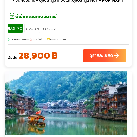
- วัดหยวนทง - ซุ้มประตูม้าทองและซุ้มประตูไก่หยก - POP MART
event_available
พีเรียดเดินทาง วันจักรี
เม.ย. 70
02-06
03-07
วันหยุดพิเศษ
โปรไฟไหม้
ที่เหลือน้อย
sunny
local_fire_department
confirmation_number
28,900 ฿
arrow_forward
ดูรายละเอียด
เริ่มต้น