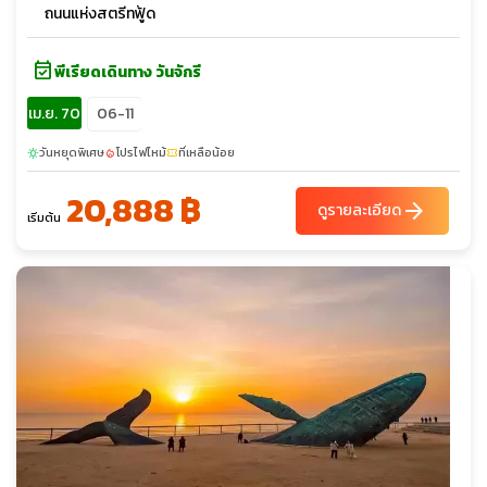
ถนนแห่งสตรีทฟู้ด
event_available
พีเรียดเดินทาง วันจักรี
เม.ย. 70
06-11
วันหยุดพิเศษ
โปรไฟไหม้
ที่เหลือน้อย
sunny
local_fire_department
confirmation_number
20,888 ฿
arrow_forward
ดูรายละเอียด
เริ่มต้น