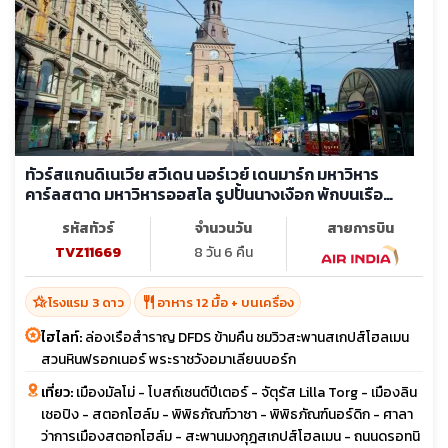
ทัวร์สแกนดิเนเวีย สวีเดน นอร์เวย์ เดนมาร์ก มหาวิหาร
คาร์ลสตาด มหาวิหารออสโล รูปปั้นนางเงือก พักบนเรือ
สำราญ
รหัสทัวร์
จำนวนวัน
สายการบิน
TVZ11669
8 วัน 6 คืน
hotel_class
restaurant
โรงแรม 3 ดาว
อาหาร 12 มื้อ + บนเครื่อง
ไฮไลท์:
ล่องเรือสำราญ DFDS ข้ามคืน ชมวิวสะพานสเกปส์โฮลเมน
สวนหินฟรอกเนอร์ พระราชวังอมาเลียนบอร์ก
เที่ยว:
เมืองมัลโม่ - โบสถ์เซนต์ปีเตอร์ - จัตุรัส Lilla Torg - เมืองลิน
เชอปิง - สตอกโฮล์ม - พิพิธภัณฑ์วาซา - พิพิธภัณฑ์นอร์ดิก - ศาลา
ว่าการเมืองสตอกโฮล์ม - สะพานมงกุฎสเกปส์โฮลเมน - ถนนดรอทนิ