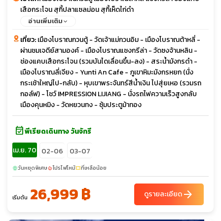
เสือกระโจน สุกี้ปลาแซลม่อน สุกี้เห็ดไก่ดำ
อ่านเพิ่มเติม
เที่ยว:
เมืองโบราณกวนตู้ - วัดเจ้าแม่กวนอิม - เมืองโบราณต้าหลี่ -
ผ่านชมเจดีย์สามองค์ - เมืองโบราณแชงกรีล่า - วัดซงจ้านหลิน -
ช่องแคบเสือกระโจน (รวมบันไดเลื่อนขึ้น-ลง) - สระน้ำมังกรดำ -
เมืองโบราณลี่เจียง - Yunti An Cafe - ภูเขาหิมะมังกรหยก (นั่ง
กระเช้าใหญ่ไป-กลับ) - หุบเขาพระจันทร์สีน้ำเงิน ไปสุ่ยเหอ (รวมรถ
กอล์ฟ) - โชว์ IMPRESSION LIJIANG - นั่งรถไฟความเร็วสูงกลับ
เมืองคุนหมิง - วัดหยวนทง - ซุ้มประตูม้าทอง
event_available
พีเรียดเดินทาง วันจักรี
เม.ย. 70
02-06
03-07
วันหยุดพิเศษ
โปรไฟไหม้
ที่เหลือน้อย
sunny
local_fire_department
confirmation_number
26,999 ฿
arrow_forward
ดูรายละเอียด
เริ่มต้น