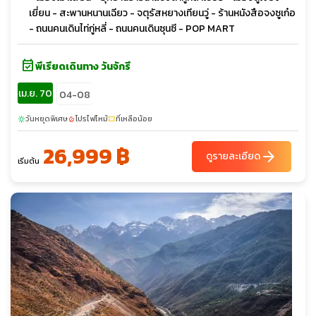
เยี่ยน - สะพานหนานเฉียว - จตุรัสหยางเทียนวู่ - ร้านหนังสือจงซูเก๋อ
- ถนนคนเดินไท่กู่หลี่ - ถนนคนเดินซุนซี - POP MART
event_available
พีเรียดเดินทาง วันจักรี
เม.ย. 70
04-08
วันหยุดพิเศษ
โปรไฟไหม้
ที่เหลือน้อย
sunny
local_fire_department
confirmation_number
26,999 ฿
arrow_forward
ดูรายละเอียด
เริ่มต้น