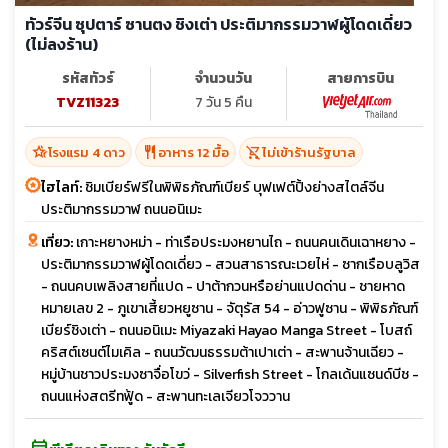
ทัวร์จีน ซุปตาร์ ซานตง ชิงเต่า ประติมากรรมวาฬผู้โดดเดี่ยว
(ไม่ลงร้าน)
รหัสทัวร์
จำนวนวัน
สายการบิน
TVZ11323
7 วัน 5 คืน
hotel_class
restaurant
shopping_cart_off
โรงแรม 4 ดาว
อาหาร 12 มื้อ
ไม่เข้าร้านรัฐบาล
ไฮไลท์:
ชิมเบียร์ฟรีในพิพิธภัณฑ์เบียร์ บุฟเฟต์ปิ้งย่างสไตล์จีน
ประติมากรรมวาฬ ถนนอนิเมะ
เที่ยว:
เกาะหยางหม่า - ท่าเรือประมงหยานไถ - ถนนคนเดินเฉาหยาง -
ประติมากรรมวาฬผู้โดดเดี่ยว - สวนสาธารณะเวยไห่ - ซากเรือบลูวิส
- ถนนคบเพลิงสายที่แปด - ปาต้ากวนหรือย่านแปดด่าน - ชายหาด
หมายเลข 2 - ภูเขาเสี้ยวหยูซาน - จัตุรัส 54 - อ่าวฟูซาน - พิพิธภัณฑ์
เบียร์ชิงเต่า - ถนนอนิเมะ Miyazaki Hayao Manga Street - โบสถ์
คริสต์เซนต์ไมเคิล - ถนนวัฒนธรรมต้าเปาเต่า - สะพานจ้านเฉียว -
หมู่บ้านชาวประมงซาจื่อโขว่ - Silverfish Street - โกลเด้นแซนด์บีช -
ถนนแห่งสตรีทฟู้ด - สะพานทะเลเจียวโจววาน