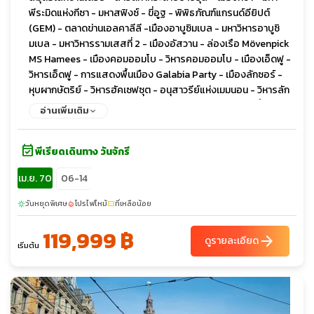
พีระมิดแห่งกีซา - มหาสฟิงซ์ - ขี่อูฐ - พิพิธภัณฑ์แกรนด์อียิปต์
(GEM) - ตลาดข่านเอลคาลีลี -เมืองอาบูซิมเบล - มหาวิหารอาบูซิ
มเบล - มหาวิหารรามเสสที่ 2 - เมืองอัสวาน - ล่องเรือ Mövenpick
MS Hamees - เมืองคอมออมโบ - วิหารคอมออมโบ - เมืองเอ็ดฟู -
วิหารเอ็ดฟู - การแสดงพื้นเมือง Galabia Party - เมืองลักซอร์ -
หุบผากษัตริย์ - วิหารฮัคเซฟซุต - อนุสาวรีย์แห่งเมมนอน - วิหารลัก
ซอร์ - การแสดง Belly Dance - มหาวิหารคาร์นัค - ตลาดพื้นเมือง
อ่านเพิ่มเติม
ลักซอร์ - พิพิธภัณฑ์อียิปต์ (EMC) - ป้อมปราการ CITADEL - สุเหร่า
แห่งโมฮัมเม็ดอาลี
event_available
พีเรียดเดินทาง วันจักรี
เม.ย. 70
06-14
วันหยุดพิเศษ
โปรไฟไหม้
ที่เหลือน้อย
sunny
local_fire_department
confirmation_number
119,999 ฿
arrow_forward
ดูรายละเอียด
เริ่มต้น