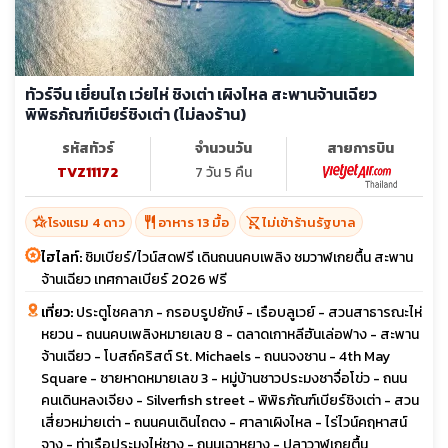
ทัวร์จีน เยี่ยนไถ เว่ยไห่ ชิงเต่า เผิงไหล สะพานจ้านเฉียว
พิพิธภัณฑ์เบียร์ชิงเต่า (ไม่ลงร้าน)
รหัสทัวร์
จำนวนวัน
สายการบิน
TVZ11172
7 วัน 5 คืน
hotel_class
restaurant
shopping_cart_off
โรงแรม 4 ดาว
อาหาร 13 มื้อ
ไม่เข้าร้านรัฐบาล
ไฮไลท์:
ชิมเบียร์/ไวน์สดฟรี เดินถนนคบเพลิง ชมวาฬเกยตื้น สะพาน
จ้านเฉียว เทศกาลเบียร์ 2026 ฟรี
เที่ยว:
ประตูโชคลาภ - กรอบรูปยักษ์ - เรือบลูเวย์ - สวนสาธารณะไห่
หยวน - ถนนคบเพลิงหมายเลข 8 - ตลาดเกาหลีฮันเล่อฟาง - สะพาน
จ้านเฉียว - โบสถ์คริสต์ St. Michaels - ถนนจงซาน - 4th May
Square - ชายหาดหมายเลข 3 - หมู่บ้านชาวประมงซาจื่อโข่ว - ถนน
คนเดินหลงเจียง - Silverfish street - พิพิธภัณฑ์เบียร์ชิงเต่า - สวน
เสี่ยวหม่ายเต่า - ถนนคนเดินไถตง - ศาลาเผิงไหล - ไร่ไวน์คฤหาสน์
จาง - ท่าเรือประมงไห่ชาง - ถนนเฉาหยาง - ปลาวาฬเกยตื้น