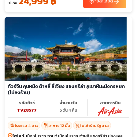
24,999 ฿
arrow_forward
ดูรายละเอียด
เริ่มต้น
ทัวร์จีน คุนหมิง ต้าหลี่ ลี่เจียง แชงกรีล่า ภูเขาหิมะมังกรหยก
(ไม่ลงร้าน)
รหัสทัวร์
จำนวนวัน
สายการบิน
TVZ8577
5 วัน 4 คืน
hotel_class
restaurant
shopping_cart_off
โรงแรม 4 ดาว
อาหาร 12 มื้อ
ไม่เข้าร้านรัฐบาล
ไฮไลท์:
เมืองโบราณกวนตู้ เมืองโบราณต้าหลี่ แชงกรีล่า ช่องแคบ