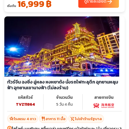
16,999 ฿
arrow_forward
ดูรายละเอียด
เริ่มต้น
ทัวร์จีน ฉงชิ่ง อู่หลง หงหยาต้ง นั่งรถไฟทะลุตึก อุทยานหลุม
ฟ้า อุทยานเขานางฟ้า (ไม่ลงร้าน)
รหัสทัวร์
จำนวนวัน
สายการบิน
TVZ11864
5 วัน 4 คืน
hotel_class
restaurant
shopping_cart_off
โรงแรม 4 ดาว
อาหาร 11 มื้อ
ไม่เข้าร้านรัฐบาล
ไฮไลท์:
เมนูพิเศษ สุกี้หมาล่า แถมฟรีกระเป๋าผ้าท่านละ 1 ใบ เที่ยวครบ 3