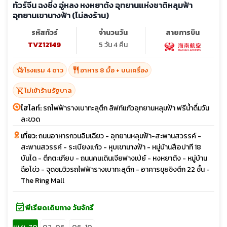
ทัวร์จีน ฉงชิ่ง อู่หลง หงหยาต้ง อุทยานแห่งชาติหลุมฟ้า
อุทยานเขานางฟ้า (ไม่ลงร้าน)
รหัสทัวร์
จำนวนวัน
สายการบิน
TVZ12149
5 วัน 4 คืน
hotel_class
restaurant
โรงแรม 4 ดาว
อาหาร 8 มื้อ + บนเครื่อง
shopping_cart_off
ไม่เข้าร้านรัฐบาล
ไฮไลท์:
รถไฟฟ้ารางเบาทะลุตึก ลิฟท์แก้วอุทยานหลุมฟ้า ฟรีน้ำดื่มวัน
ละขวด
เที่ยว:
ถนนอาหารกวนอิมเฉียว - อุทยานหลุมฟ้า-สะพานสวรรค์ -
สะพานสวรรค์ - ระเบียงแก้ว - หุบเขานางฟ้า - หมู่บ้านสือปาที 18
บันได - ตึกตะเกียบ - ถนนคนเดินเจียฟางเป่ย์ - หงหยาต้ง - หมู่บ้าน
ฉือโข่ว - จุดชมวิวรถไฟฟ้ารางเบาทะลุตึก - อาคารขุยชิงตึก 22 ชั้น -
The Ring Mall
event_available
พีเรียดเดินทาง วันจักรี