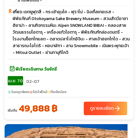
อ่านเพิ่มเติม
เที่ยว:
เขตยูฟุตสึ - กระเช้าอุนไค - ฟุราโน่ - นิงเกิ้ลเทอเรส -
พิพิธภัณฑ์ Otokoyama Sake Brewery Museum - สวนสัตว์อาซา
ฮิยาม่า - ลานกิจกรรมหิมะ Alpen SNOWLAND BIBAI - คลองสาย
วัฒนธรรมโอตารุ - เครื่องแก้วโอตารุ - พิพิธภัณฑ์กล่องดนตรี -
โรงงานช็อกโกแลต - ตลาดปลาโจไกอิจิบะ - ศาลเจ้าฮอกไกโด - สวน
สาธารณะโอโดริ - หอนาฬิกา - ลาน Snowmobile - เนินพระพุทธเจ้า
- Mitsui Outlet - ย่านทานุกิโคจิ
event_available
พีเรียดเดินทาง วันจักรี
เม.ย. 70
02-07
วันหยุดพิเศษ
โปรไฟไหม้
ที่เหลือน้อย
sunny
local_fire_department
confirmation_number
49,888 ฿
arrow_forward
ดูรายละเอียด
เริ่มต้น