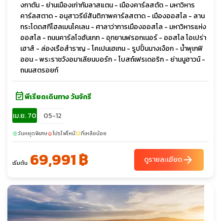
งกาตัน - ย่านเมืองเก่ากัมลาสแตน - เมืองคาร์ลสตัด - มหาวิหาร
คาร์ลสตาด - อนุสาวรีย์สันติภาพคาร์ลสตาด - เมืองออสโล - ลาน
กระโดดสกีโฮลเมนโคเลน - ศาลาว่าการเมืองออสโล - มหาวิหารแห่ง
ออสโล - ถนนคาร์ลโจฮันเกท - อุทยานฟรอกเนอร์ - ออสโล โอเปร่า
เฮาส์ - ล่องเรือสำราญ - โคเปนเฮเกน - รูปปั้นนางเงือก - น้ำพุเกฟิ
ออน - พระราชวังอมาเลียนบอร์ก - โบสถ์เฟรเดอริก - ย่านนูฮาวน์ -
ถนนสตรอยก์
event_available
พีเรียดเดินทาง วันจักรี
เม.ย. 70
05-12
วันหยุดพิเศษ
โปรไฟไหม้
ที่เหลือน้อย
sunny
local_fire_department
confirmation_number
69,991 ฿
arrow_forward
ดูรายละเอียด
เริ่มต้น