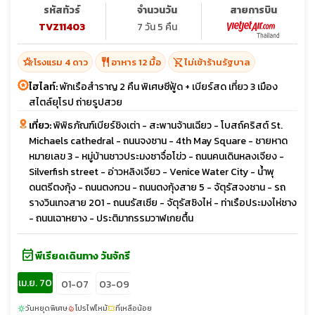
รหัสทัวร์
จำนวนวัน
สายการบิน
TVZ11403
7 วัน 5 คืน
hotel_class
restaurant
shopping_cart_off
โรงแรม 4 ดาว
อาหาร 12 มื้อ
ไม่เข้าร้านรัฐบาล
ไฮไลท์:
พักเรือสำราญ 2 คืน พิเศษซีฟู้ด + เบียร์สด เที่ยว 3 เมือง
สไตล์ยุโรป ถ่ายรูปสวย
เที่ยว:
พิพิธภัณฑ์เบียร์ชิงเต่า - สะพานจ้านเฉียว - โบสถ์คริสต์ St.
Michaels cathedral - ถนนจงซาน - 4th May Square - ชายหาด
หมายเลข 3 - หมู่บ้านชาวประมงซาจื่อโข่ว - ถนนคนเดินหลงเจียง -
Silverfish street - อ่าวหลิงเจียว - Venice Water City - น้ำพุ
ดนตรีตงกุ้ง - ถนนตงกวน - ถนนตงกุ้งสาย 5 - จัตุรัสจงซาน - รถ
รางวินเทจสาย 201 - ถนนรัสเซีย - จัตุรัสซิงไห่ - ท่าเรือประมงไห่ชาง
- ถนนเฉาหยาง - ประติมากรรมวาฬเกยตื้น
event_available
พีเรียดเดินทาง วันจักรี
เม.ย. 70
01-07
03-09
วันหยุดพิเศษ
โปรไฟไหม้
ที่เหลือน้อย
sunny
local_fire_department
confirmation_number