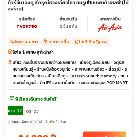
ทัวร์จีน เฉิงตู สี่ดรุณีซวงเฉียวโกว ชมรูปปั้นแพนด้าเซลฟี่ (ไม่
ลงร้าน)
รหัสทัวร์
จำนวนวัน
สายการบิน
TVZ11790
5 วัน 3 คืน
hotel_class
restaurant
shopping_cart_off
โรงแรม 4 ดาว
อาหาร 9 มื้อ
ไม่เข้าร้านรัฐบาล
ไฮไลท์:
พิเศษ สุกี้หม่าล่า
เที่ยว:
ถนนโบราณซอยกว้างซอยแคบ - เมืองตูเจียงเยี่ยน - จตุรัส
หยางเทียนวู่ - ร้านหนังสือจงซูเก๋อ - สะพานหนานเฉียว - สี่ดรุณี - อุ
ทยานซวงเฉียวโกว - เมืองเฉิงตู - Eastern Suburb Memory - ถนน
คนเดินไท่กู่หลี่ - ตึก IFS แพนด้าปีนตึก - ถนนคนเดินชุนซี POP MART
event_available
พีเรียดเดินทาง วันจักรี
เม.ย. 70
03-07
วันหยุดพิเศษ
โปรไฟไหม้
ที่เหลือน้อย
sunny
local_fire_department
confirmation_number