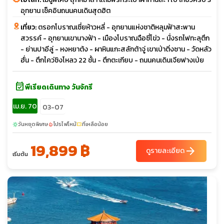
อุทยาน เช็คอินถนนคนเดินสุดฮิต
เที่ยว:
ตรอกโบราณเซี่ยห้าวหลี่ - อุทยานแห่งชาติหลุมฟ้าสะพาน
สวรรค์ - อุทยานเขานางฟ้า - เมืองโบราณฉือซี่โข่ว - นั่งรถไฟทะลุตึก
- ย่านปาอีลู่ - หงหยาต้ง - ผาหินแกะสลักต้าจู่ เขาเป่าติ่งซาน - วัดหลัว
ฮั่น - ตึกไคว่ชิงโหลว 22 ชั้น - ตึกตะเกียบ - ถนนคนเดินเจียฟางเป่ย
event_available
พีเรียดเดินทาง วันจักรี
เม.ย. 70
03-07
วันหยุดพิเศษ
โปรไฟไหม้
ที่เหลือน้อย
sunny
local_fire_department
confirmation_number
19,899 ฿
arrow_forward
ดูรายละเอียด
เริ่มต้น