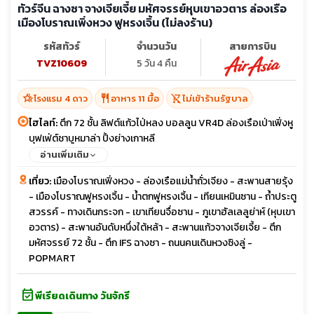
ทัวร์จีน ฉางซา จางเจียเจี้ย มหัศจรรย์หุบเขาอวตาร ล่องเรือ
เมืองโบราณเพิ่งหวง ฟูหรงเจิ้น (ไม่ลงร้าน)
รหัสทัวร์
จำนวนวัน
สายการบิน
TVZ10609
5 วัน 4 คืน
hotel_class
restaurant
shopping_cart_off
โรงแรม 4 ดาว
อาหาร 11 มื้อ
ไม่เข้าร้านรัฐบาล
ไฮไลท์:
ตึก 72 ชั้น ลิฟต์แก้วไป่หลง บอลลูน VR4D ล่องเรือเป่าเฟิ่งหู
บุฟเฟ่ต์ชาบูหมาล่า ปิ้งย่างเกาหลี
อ่านเพิ่มเติม
เที่ยว:
เมืองโบราณเฟิ่งหวง - ล่องเรือแม่น้ำถั่วเจียง - สะพานสายรุ้ง
- เมืองโบราณฟูหรงเจิ้น - น้ำตกฟูหรงเจิ้น - เทียนเหมินซาน - ถ้ำประตู
สวรรค์ - ทางเดินกระจก - เขาเทียนจื่อซาน - ภูเขาฮัลเลลูย่าห์ (หุบเขา
อวตาร) - สะพานอันดับหนึ่งใต้หล้า - สะพานแก้วจางเจียเจี้ย - ตึก
มหัศจรรย์ 72 ชั้น - ตึก IFS ฉางซา - ถนนคนเดินหวงซิงลู่ -
POPMART
event_available
พีเรียดเดินทาง วันจักรี