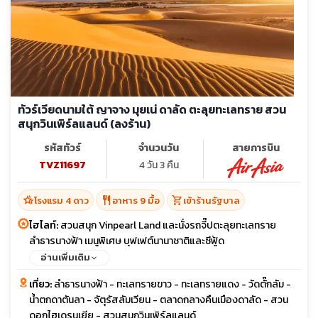
ทัวร์เวียดนามใต้ ญาจาง มุยเน่ ดาลัด ตะลุยทะเลทราย สวน
สนุกวินเพิร์ลแลนด์ (ลงร้าน)
รหัสทัวร์
จำนวนวัน
สายการบิน
TVZ11697
4 วัน 3 คืน
hotel_class
restaurant
shopping_cart
โรงแรม 4 ดาว
อาหาร 9 มื้อ
เข้าร้านรัฐบาล
ไฮไลท์:
สวนสนุก Vinpearl Land และนั่งรถจี๊ปตะลุยทะเลทราย
ลำธารนางฟ้า เมนูพิเศษ บุฟเฟต์นานาชาติและซีฟู้ด
อ่านเพิ่มเติม
เที่ยว:
ลำธารนางฟ้า - ทะเลทรายขาว - ทะเลทรายแดง - วัดตั๊กลัม -
น้ำตกดาตันลา - จัตุรัสลัมเวียน - ตลาดกลางคืนเมืองดาลัด - สวน
ดอกไฮเดรนเยีย - สวนสนุกวินเพิร์ลแลนด์