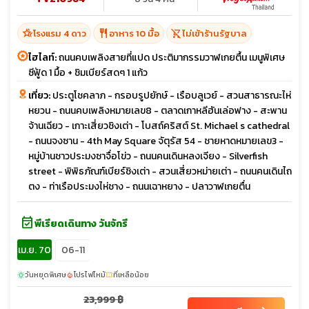
hotel_class
restaurant
shopping_cart_off
โรงแรม 4 ดาว
อาหาร 10 มื้อ
ไม่เข้าร้านรัฐบาล
ไฮไลท์:
ถนนคบเพลิงสายที่แปด ประติมากรรมวาฬเกยตื้น เมนูพิเศษ
ซีฟู้ด 1 มื้อ + ชิมเบียร์สดๆ 1 แก้ว
เที่ยว:
ประตูโชคลาภ - กรอบรูปยักษ์ - เรือบลูเวย์ - สวนสาธารณะไห่
หยวน - ถนนคบเพลิงหมายเลข8 - ตลาดเกาหลีฮันเล่อฟาง - สะพาน
จ้านเฉียว - เกาะเสี่ยวชิงเต่า - โบสถ์คริสต์ St. Michael s cathedral
- ถนนจงซาน - 4th May Square จัตุรัส 54 - ชายหาดหมายเลข3 -
หมู่บ้านชาวประมงซาจื่อโข่ว - ถนนคนเดินหลงเจียง - Silverfish
street - พิพิธภัณฑ์เบียร์ชิงเต่า - สวนเสี่ยวหม่ายเต่า - ถนนคนเดินไถ
ตง - ท่าเรือประมงไห่ชาง - ถนนเฉาหยาง - ปลาวาฬเกยตื่น
event_available
พีเรียดเดินทาง วันจักรี
เม.ย. 70
06-11
วันหยุดพิเศษ
โปรไฟไหม้
ที่เหลือน้อย
sunny
local_fire_department
confirmation_number
23,999 ฿