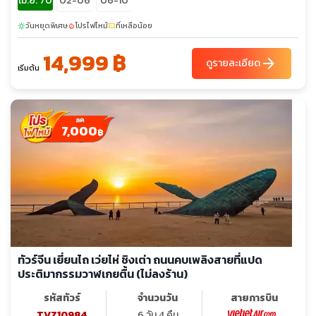
เม.ย. 70
02-06
06-10
วันหยุดพิเศษ
โปรไฟไหม้
ที่เหลือน้อย
sunny
local_fire_department
confirmation_number
14,999 ฿
arrow_forward
ดูรายละเอียด
เริ่มต้น
7,000
฿
ทัวร์จีน เยี่ยนไถ เว่ยไห่ ชิงเต่า ถนนคบเพลิงสายที่แปด
ประติมากรรมวาฬเกยตื้น (ไม่ลงร้าน)
รหัสทัวร์
จำนวนวัน
สายการบิน
TVZ10984
6 วัน 4 คืน