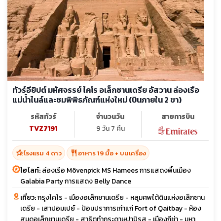
ทัวร์อียิปต์ มหัศจรรย์ ไคโร อเล็กซานเดรีย อัสวาน ล่องเรือ
แม่น้ำไนล์และชมพิพิธภัณฑ์แห่งใหม่ (บินภายใน 2 ขา)
รหัสทัวร์
จำนวนวัน
สายการบิน
TVZ7191
9 วัน 7 คืน
hotel_class
restaurant
โรงแรม 4 ดาว
อาหาร 19 มื้อ + บนเครื่อง
ไฮไลท์:
ล่องเรือ Mövenpick MS Hamees การแสดงพื้นเมือง
Galabia Party การแสดง Belly Dance
เที่ยว:
กรุงไคโร - เมืองอเล็กซานเดรีย - หลุมศพใต้ดินแห่งอเล็กซาน
เดรีย - เสาปอมเปย์ - ป้อมปราการเก่าแก่ Fort of Qaitbay - ห้อง
สมุดอเล็กซานเดรีย - สาธิตทำกระดาษปาปิรุส - เมืองกีซ่า - มหา