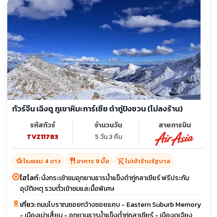
ทัวร์จีน เฉิงตู ภูเขาหิมะการ์เซีย ต๋ากู่ปิงชวน (ไม่ลงร้าน)
รหัสทัวร์
จำนวนวัน
สายการบิน
TVZ11783
5 วัน 3 คืน
hotel_class
restaurant
shopping_cart_off
โรงแรม 4 ดาว
อาหาร 9 มื้อ
ไม่เข้าร้านรัฐบาล
ไฮไลท์:
นั่งกระเช้าชมอุทยานธารน้ำแข็งต๋ากู่กลาเซียร์ ฟรีประกัน
อุบัติเหตุ รวมตั๋วเข้าชมและมื้อพิเศษ
เที่ยว:
ถนนโบราณซอยกว้างซอยแคบ - Eastern Suburb Memory
- เมืองเม่าเสี้ยน - อุทยานธารน้ำแข็งต่ำกู่กลาเซียร์ - เมืองดูเจียง