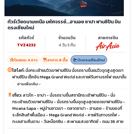
ทัวร์เวียดนามเหนือ มหัศจรรย์...ฮานอย ซาปา ฟานซิปัน บิน
ตรงเชียงใหม่
รหัสทัวร์
จำนวนวัน
สายการบิน
TVZ4232
4 วัน 3 คืน
hotel_class
restaurant
flight_takeoff
โรงแรม 4 ดาว
อาหาร 8 มื้อ
บินตรงเชียงใหม่
ไฮไลท์:
นั่งกระเช้าชมวิวเขาฟานซีปัน นั่งรถรางขึ้นชมวิวจุดสูงสุดเขา
ฟานซีปัน เช็คอิน Mega Grand World และคาเฟ่ริมทางรถไฟ ชมนาขั้น
บันได ซาปา
อ่านเพิ่มเติม
เที่ยว:
ลาวไก - ซาปา - นั่งรถรางขึ้นสถานีกระเช้าฟานซีปัน - นั่ง
กระเช้าชมวิวเขาฟานซีปัน - นั่งรถรางขึ้นจุดสูงสุดยอดเขาฟานซีปัน -
Moana Sapa - หมู่บ้านชาวเขา - ตลาดซาปา - ฮานอย - ร้านของที่
ระลึกสินค้าพื้นเมือง - Mega Grand World - คาเฟ่ริมทางรถไฟ -
ทะเลสาบคืนดาบ - วันหง๊อกซิน - สะพานแสงอาทิตย์ - ถนน 36 สาย