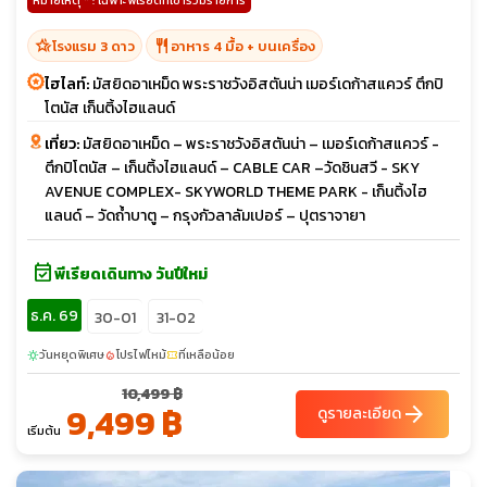
หมายเหตุ * : เฉพาะพีเรียดที่เข้าร่วมรายการ
hotel_class
restaurant
โรงแรม 3 ดาว
อาหาร 4 มื้อ + บนเครื่อง
ไฮไลท์:
มัสยิดอาเหม็ด พระราชวังอิสตันน่า เมอร์เดก้าสแควร์ ตึกปิ
โตนัส เก็นติ้งไฮแลนด์
เที่ยว:
มัสยิดอาเหม็ด – พระราชวังอิสตันน่า – เมอร์เดก้าสแควร์ -
ตึกปิโตนัส – เก็นติ้งไฮแลนด์ – CABLE CAR –วัดชินสวี - SKY
AVENUE COMPLEX- SKYWORLD THEME PARK - เก็นติ้งไฮ
แลนด์ – วัดถ้ำบาตู – กรุงกัวลาลัมเปอร์ – ปุตราจายา
event_available
พีเรียดเดินทาง วันปีใหม่
ธ.ค. 69
30-01
31-02
วันหยุดพิเศษ
โปรไฟไหม้
ที่เหลือน้อย
sunny
local_fire_department
confirmation_number
10,499 ฿
9,499 ฿
arrow_forward
ดูรายละเอียด
เริ่มต้น