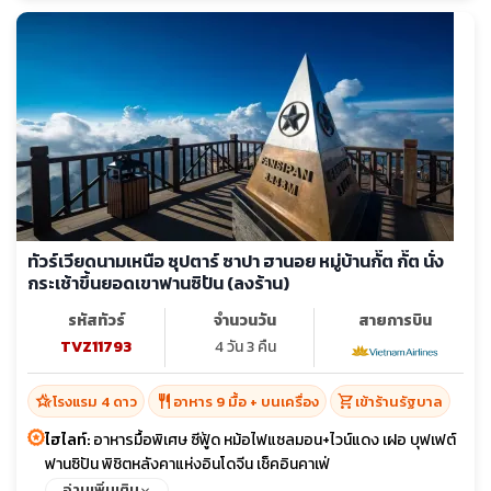
ทัวร์เวียดนามเหนือ ซุปตาร์ ซาปา ฮานอย หมู่บ้านกั๊ต กั๊ต นั่ง
กระเช้าขึ้นยอดเขาฟานซิปัน (ลงร้าน)
รหัสทัวร์
จำนวนวัน
สายการบิน
TVZ11793
4 วัน 3 คืน
hotel_class
restaurant
shopping_cart
โรงแรม 4 ดาว
อาหาร 9 มื้อ + บนเครื่อง
เข้าร้านรัฐบาล
ไฮไลท์:
อาหารมื้อพิเศษ ซีฟู้ด หม้อไฟแซลมอน+ไวน์แดง เฝอ บุฟเฟต์
ฟานซิปัน พิชิตหลังคาแห่งอินโดจีน เช็คอินคาเฟ่
อ่านเพิ่มเติม