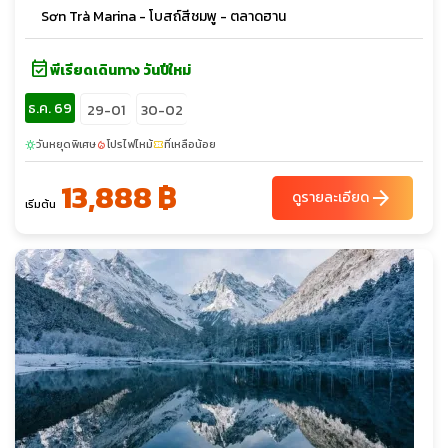
Sơn Trà Marina - โบสถ์สีชมพู - ตลาดฮาน
event_available
พีเรียดเดินทาง วันปีใหม่
ธ.ค. 69
29-01
30-02
วันหยุดพิเศษ
โปรไฟไหม้
ที่เหลือน้อย
sunny
local_fire_department
confirmation_number
13,888 ฿
arrow_forward
ดูรายละเอียด
เริ่มต้น