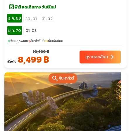
event_available
พีเรียดเดินทาง วันปีใหม่
ธ.ค. 69
30-01
31-02
ม.ค. 70
01-03
วันหยุดพิเศษ
โปรไฟไหม้
ที่เหลือน้อย
sunny
local_fire_department
confirmation_number
10,499 ฿
8,499 ฿
arrow_forward
ดูรายละเอียด
เริ่มต้น
search
ค้นหาทัวร์