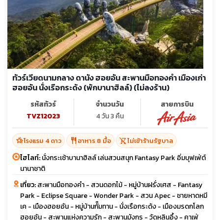
ทัวร์เวียดนามกลาง ดานัง ฮอยอัน สะพานมือทองคำ เมืองเก่า
ฮอยอัน นั่งเรือกระด้ง (พักบานาฮิลล์) (ไม่ลงร้าน)
รหัสทัวร์
จำนวนวัน
สายการบิน
TVZ12023
4 วัน 3 คืน
hotel_class
restaurant
shopping_cart_off
โรงแรม 4 ดาว
อาหาร 8 มื้อ
ไม่เข้าร้านรัฐบาล
ไฮไลท์:
นั่งกระเช้าบานาฮิลล์ เล่นสวนสนุก Fantasy Park อิ่มบุฟเฟ่ต์
นานาชาติ
เที่ยว:
สะพานมือทองคำ - สวนดอกไม้ - หมู่บ้านฝรั่งเศส - Fantasy
Park - Eclipse Square - Wonder Park - สวน Apec - ชายหาดหมี
เค - เมืองฮอยอัน - หมู่บ้านกั๊มทาน - นั่งเรือกระด้ง - เมืองมรดกโลก
ฮอยอัน - สะพานแห่งความรัก - สะพานมังกร - วัดหลินอึ้ง - คาเฟ่