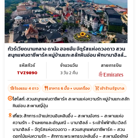
ทัวร์เวียดนามกลาง ดานัง ฮอยอัน จัตุรัสแห่งดวงดาว สวน
สนุกแฟนตาซีพาร์ค หมู่บ้านแกะสลักหินอ่อน พักบานาฮิลล์
(ลงร้าน)
รหัสทัวร์
จำนวนวัน
สายการบิน
TVZ9890
3 วัน 2 คืน
hotel_class
restaurant
shopping_cart
โรงแรม 4 ดาว
อาหาร 6 มื้อ + บนเครื่อง
เข้าร้านรัฐบาล
ไฮไลท์:
สวนสนุกแฟนตาซีพาร์ค สะพานแห่งความรัก หมู่บ้านแกะสลัก
หินอ่อน สะพานญี่ปุ่น
เที่ยว:
สักการะเจ้าแม่กวนอิมหลินอึ๋ง – สะพานมังกร – สะพานแห่ง
ความรัก – ร้านหยกและอัญมณี – บานาฮิลล์ – ระเช้าไฟฟ้าซัน เวิลด์
บานาฮิลล์ – จัตุรัสแห่งดวงดาว – สวนสนุกแฟนตาซีพาร์ค – สวน
ดอกไม้แห่งความรัก – สักการะพระพุทธรูปหลินอึ๋ง – สะพานมือยักษ์