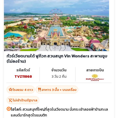
ทัวร์เวียดนามใต้ ฟูก๊วก สวนสนุก Vin Wonders สะพานจูบ
(ไม่ลงร้าน)
รหัสทัวร์
จำนวนวัน
สายการบิน
TVZ11868
3 วัน 2 คืน
hotel_class
restaurant
โรงแรม 4 ดาว
อาหาร 3 มื้อ + บนเครื่อง
shopping_cart_off
ไม่เข้าร้านรัฐบาล
ไฮไลท์:
สวนสนุกที่ใหญ่ที่สุดในเวียดนาม นั่งกระเช้าลอยฟ้าข้ามทะเล
แลนด์มาร์กสุดโรแมนติก