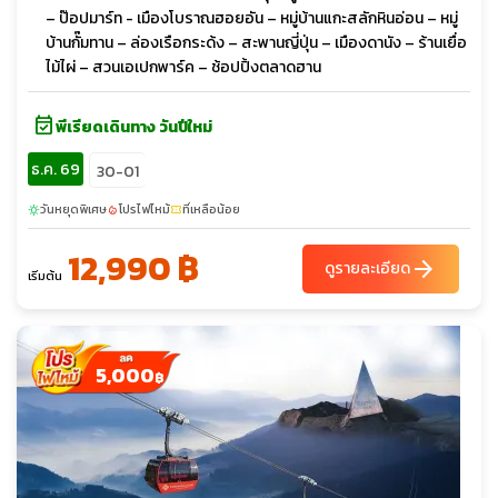
– ป๊อปมาร์ท - เมืองโบราณฮอยอัน – หมู่บ้านแกะสลักหินอ่อน – หมู่
บ้านกั๊มทาน – ล่องเรือกระด้ง – สะพานญี่ปุ่น – เมืองดานัง – ร้านเยื่อ
ไม้ไผ่ – สวนเอเปกพาร์ค – ช้อปปิ้งตลาดฮาน
event_available
พีเรียดเดินทาง วันปีใหม่
ธ.ค. 69
30-01
วันหยุดพิเศษ
โปรไฟไหม้
ที่เหลือน้อย
sunny
local_fire_department
confirmation_number
12,990 ฿
arrow_forward
ดูรายละเอียด
เริ่มต้น
5,000
฿