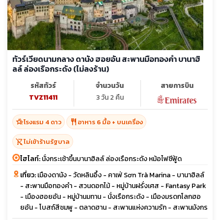
ทัวร์เวียดนามกลาง ดานัง ฮอยอัน สะพานมือทองคำ บานาฮิ
ลล์ ล่องเรือกระดัง (ไม่ลงร้าน)
รหัสทัวร์
จำนวนวัน
สายการบิน
TVZ11411
3 วัน 2 คืน
hotel_class
restaurant
โรงแรม 4 ดาว
อาหาร 6 มื้อ + บนเครื่อง
shopping_cart_off
ไม่เข้าร้านรัฐบาล
ไฮไลท์:
นั่งกระเช้าขึ้นบานาฮิลล์ ล่องเรือกระดัง หม้อไฟซีฟู้ด
เที่ยว:
เมืองดานัง - วัดหลินอึ้ง - คาเฟ่ Sơn Trà Marina - บานาฮิลล์
- สะพานมือทองคำ - สวนดอกไม้ - หมู่บ้านฝรั่งเศส - Fantasy Park
- เมืองฮอยอัน - หมู่บ้านมทาน - นั่งเรือกระดัง - เมืองมรดกโลกฮอ
ยอัน - โบสถ์สีชมพู - ตลาดฮาน - สะพานแห่งความรัก - สะพานมังกร