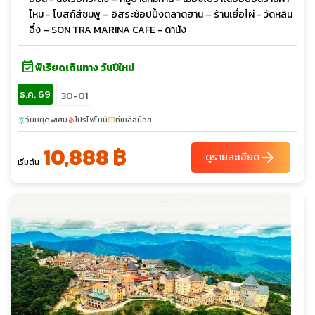
ไหม - โบสถ์สีชมพู – อิสระช้อปปิ้งตลาดฮาน – ร้านเยื่อไผ่ - วัดหลิน
อึ๋ง – SON TRA MARINA CAFE - ดานัง
event_available
พีเรียดเดินทาง วันปีใหม่
ธ.ค. 69
30-01
วันหยุดพิเศษ
โปรไฟไหม้
ที่เหลือน้อย
sunny
local_fire_department
confirmation_number
10,888 ฿
arrow_forward
ดูรายละเอียด
เริ่มต้น