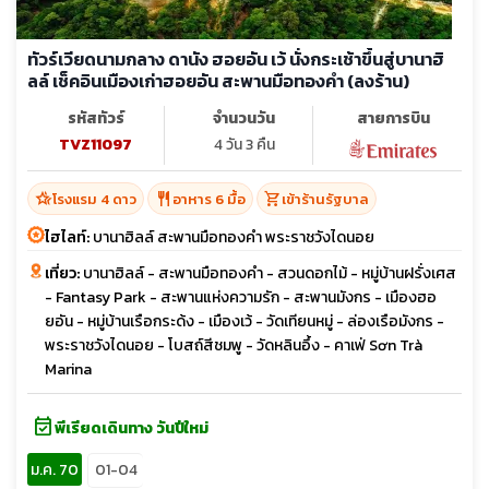
ทัวร์เวียดนามกลาง ดานัง ฮอยอัน เว้ นั่งกระเช้าขึ้นสู่บานาฮิ
ลล์ เช็คอินเมืองเก่าฮอยอัน สะพานมือทองคำ (ลงร้าน)
รหัสทัวร์
จำนวนวัน
สายการบิน
TVZ11097
4 วัน 3 คืน
hotel_class
restaurant
shopping_cart
โรงแรม 4 ดาว
อาหาร 6 มื้อ
เข้าร้านรัฐบาล
ไฮไลท์:
บานาฮิลล์ สะพานมือทองคำ พระราชวังไดนอย
เที่ยว:
บานาฮิลล์ - สะพานมือทองคำ - สวนดอกไม้ - หมู่บ้านฝรั่งเศส
- Fantasy Park - สะพานแห่งความรัก - สะพานมังกร - เมืองฮอ
ยอัน - หมู่บ้านเรือกระด้ง - เมืองเว้ - วัดเทียนหมู่ - ล่องเรือมังกร -
พระราชวังไดนอย - โบสถ์สีชมพู - วัดหลินอึ้ง - คาเฟ่ Sơn Trà
Marina
event_available
พีเรียดเดินทาง วันปีใหม่
ม.ค. 70
01-04