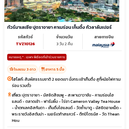
ทัวร์มาเลเซีย ปุตราจายา คาเมร่อน เก็นติ้ง กัวลาลัมเปอร์
รหัสทัวร์
จำนวนวัน
สายการบิน
TVZ10126
3 วัน 2 คืน
หมายเหตุ * : เฉพาะพีเรียดที่เข้าร่วมรายการ
hotel_class
restaurant
โรงแรม 3 ดาว
อาหาร 5 มื้อ
ไฮไลท์:
สัมผัสธรรมชาติ 2 ยอดเขา นั่งกระเช้าเก็นติ้ง สุกี้หม้อไฟคาเม
ร่อน รวมตั๋ว
เที่ยว:
ปุตราจายา - มัสยิดสีชมพู - สะพานวาวาชัน - คาเมร่อนไฮ
แลนด์ - ตลาดเช้า - ฟาร์มผึ้ง - ไร่ชา Cameron Valley Tea House
- น้ำตกเลคอิสกันดา - เก็นติ้งไฮแลนด์ - วัดถ้ำบาตู - มัสยิดอาเหม็ด -
พระราชวังอิสตันน่า - เมอร์เดก้าสแควร์ - ตึกปิโตรนัส - วัด Thean
Hou