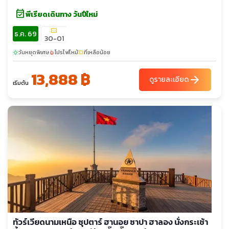
event_available
พีเรียดเดินทาง วันปีใหม่
confirmation_number
ธ.ค. 69
30-01
วันหยุดพิเศษ
โปรไฟไหม้
ที่เหลือน้อย
sunny
local_fire_department
confirmation_number
13,888 ฿
arrow_forward
ดูรายละเอียด
เริ่มต้น
ทัวร์เวียดนามเหนือ ซุปตาร์ ฮานอย ซาปา ฮาลอง นั่งกระเช้า