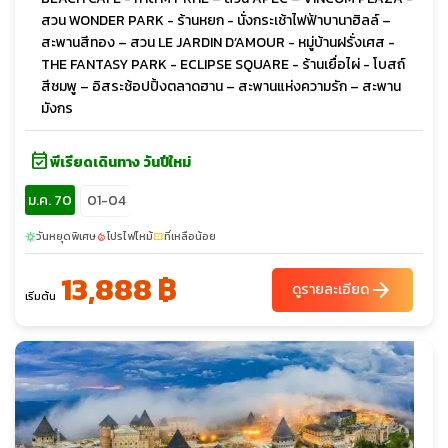
สวน WONDER PARK - ร้านหยก - นั่งกระเช้าไฟฟ้าบานาฮิลล์ –
สะพานสีทอง – สวน LE JARDIN D’AMOUR - หมู่บ้านฝรั่งเศส -
THE FANTASY PARK - ECLIPSE SQUARE - ร้านเยื่อไผ่ - โบสถ์
สีชมพู – อิสระช้อปปิ้งตลาดฮาน – สะพานแห่งความรัก – สะพาน
มังกร
event_available
พีเรียดเดินทาง วันปีใหม่
ม.ค. 70
01-04
วันหยุดพิเศษ
โปรไฟไหม้
ที่เหลือน้อย
sunny
local_fire_department
confirmation_number
13,888 ฿
arrow_forward
ดูรายละเอียด
เริ่มต้น