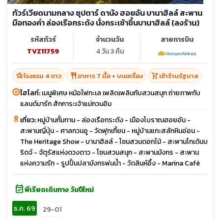
ทัวร์เวียดนามกลาง ซุปตาร์ ดานัง ฮอยอัน บานาฮิลล์ สะพาน
มือทองคำ ล่องเรือกระด้ง นั่งกระเช้าขึ้นบานาฮิลล์ (ลงร้าน)
รหัสทัวร์
จำนวนวัน
สายการบิน
TVZ11759
4 วัน 3 คืน
hotel_class
restaurant
shopping_cart
โรงแรม 4 ดาว
อาหาร 7 มื้อ + บนเครื่อง
เข้าร้านรัฐบาล
ไฮไลท์:
เมนูพิเศษ หม้อไฟทะเล เพลิดเพลินกับสวนสนุก ถ่ายภาพกับ
แลนด์มาร์ก สักการะเจ้าแม่กวนอิม
เที่ยว:
หมู่บ้านกั้มทาน - ล่องเรือกระดัง - เมืองโบราณฮอยอัน -
สะพานญี่ปุ่น - ศาลกวนอู - วัดฟุกเกี้ยน - หมู่บ้านแกะสลักหินอ่อน -
The Heritage Show - บานาฮิลล์ - โซนสวนดอกไม้ - สะพานโกเด้นบ
ริดจ์ - จัตุรัสแห่งดวงดาว - โซนสวนสนุก - สะพานมังกร - สะพาน
แห่งความรัก - รูปปั้นปลามังกรพ่นน้ำ - วัดลินห์อึ้ง - Marina Café
event_available
พีเรียดเดินทาง วันปีใหม่
ธ.ค. 69
29-01