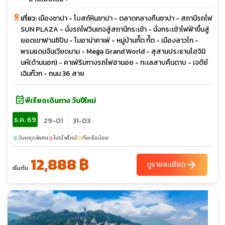
เที่ยว:
เมืองซาปา - โบสถ์หินซาปา - ตลาดกลางคืนซาปา - สถานีรถไฟ
SUN PLAZA - นั่งรถไฟวินเทจสู่สถานีกระเช้า - นั่งกระเช้าไฟฟ้าขึ้นสู่
ยอดเขาฟานซิปัน - โมอาน่าคาเฟ่ - หมู่บ้านกั๊ต กั๊ต - เมืองลาวไก -
พรมแดนจีนเวียดนาม - Mega Grand World - สุสานประธานโฮจิมิ
นห์(ด้านนอก) - คาเฟ่ริมทางรถไฟฮานอย - ทะเลสาบคืนดาบ - เจดีย์
เฉินก๊วก - ถนน 36 สาย
event_available
พีเรียดเดินทาง วันปีใหม่
ธ.ค. 69
29-01
31-03
วันหยุดพิเศษ
โปรไฟไหม้
ที่เหลือน้อย
sunny
local_fire_department
confirmation_number
12,888 ฿
arrow_forward
ดูรายละเอียด
เริ่มต้น