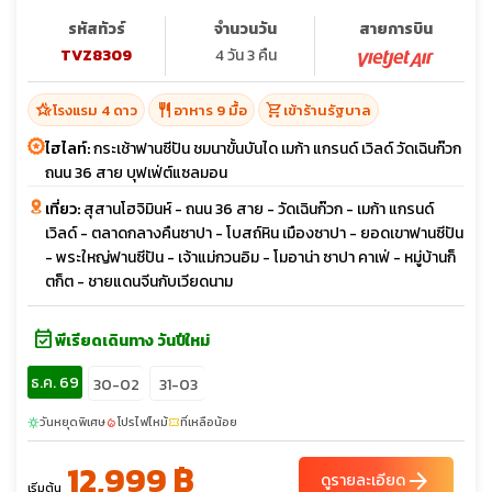
รหัสทัวร์
จำนวนวัน
สายการบิน
TVZ8309
4 วัน 3 คืน
hotel_class
restaurant
shopping_cart
โรงแรม 4 ดาว
อาหาร 9 มื้อ
เข้าร้านรัฐบาล
ไฮไลท์:
กระเช้าฟานซีปัน ชมนาขั้นบันได เมก้า แกรนด์ เวิลด์ วัดเฉินก๊วก
ถนน 36 สาย บุฟเฟ่ต์แซลมอน
เที่ยว:
สุสานโฮจิมินห์ - ถนน 36 สาย - วัดเฉินก๊วก - เมก้า แกรนด์
เวิลด์ - ตลาดกลางคืนซาปา - โบสถ์หิน เมืองซาปา - ยอดเขาฟานซีปัน
- พระใหญ่ฟานซีปัน - เจ้าแม่กวนอิม - โมอาน่า ซาปา คาเฟ่ - หมู่บ้านก็
ตก็ต - ชายแดนจีนกับเวียดนาม
event_available
พีเรียดเดินทาง วันปีใหม่
ธ.ค. 69
30-02
31-03
วันหยุดพิเศษ
โปรไฟไหม้
ที่เหลือน้อย
sunny
local_fire_department
confirmation_number
12,999 ฿
arrow_forward
ดูรายละเอียด
เริ่มต้น