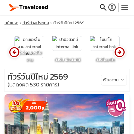
search
account_circle
menu
หน้าแรก
ทัวร์ต่างประเทศ
ทัวร์วันปีใหม่ 2569
arrow_circle_left
arrow_circle_right
close
ทัวร์อาเซอร์ไบ
์
จาน
ทัวร์ปาปัวนิวกินี
ทัวร์โมนาโก
ท
travel_explore
ทัวร์วันปีใหม่ 2569
เรียงตาม
keyboard_arrow_down
(แสดงผล 530 รายการ)
calendar_month
search
2,000
฿