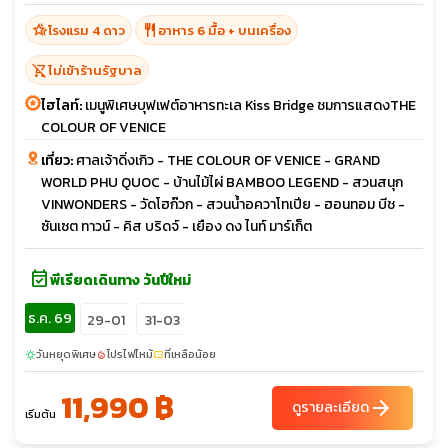
hotel_class
restaurant
โรงแรม 4 ดาว
อาหาร 6 มื้อ + บนเครื่อง
shopping_cart_off
ไม่เข้าร้านรัฐบาล
ไฮไลท์:
เมนูพิเศษบุฟเฟต์อาหารทะเล Kiss Bridge ชมการแสดงTHE
COLOUR OF VENICE
เที่ยว:
ศาลเจ้าดิ่งเกิว - THE COLOUR OF VENICE - GRAND
WORLD PHU QUOC - บ้านไม้ไผ่ BAMBOO LEGEND - สวนสนุก
VINWONDERS - วัดโฮก๊วก - สวนน้ำอควาโทเปีย - ฮอนทอม บีช -
ซันเซต ทาวน์ - คิส บริดจ์ - เยือง ดง ไนท์ มาร์เก็ต
event_available
พีเรียดเดินทาง วันปีใหม่
ธ.ค. 69
29-01
31-03
วันหยุดพิเศษ
โปรไฟไหม้
ที่เหลือน้อย
sunny
local_fire_department
confirmation_number
11,990 ฿
arrow_forward
ดูรายละเอียด
เริ่มต้น