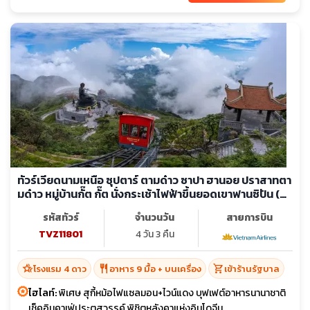
ทัวร์เวียดนามเหนือ ซุปตาร์ ตามด๋าว ซาปา ฮานอย ปราสาทตา
มด๋าว หมู่บ้านกั๊ต กั๊ต นั่งกระเช้าไฟฟ้าขึ้นยอดเขาฟานซิปัน (ลง
ร้าน)
รหัสทัวร์
จำนวนวัน
สายการบิน
TVZ11801
4 วัน 3 คืน
hotel_class
restaurant
shopping_cart
โรงแรม 4 ดาว
อาหาร 9 มื้อ + บนเครื่อง
เข้าร้านรัฐบาล
ไฮไลท์:
พิเศษ สุกี้หม้อไฟแซลมอน+ไวน์แดง บุฟเฟต์อาหารนานาชาติ
เช็คอินคาเฟ่ประตูสวรรค์ พิชิตหลังคาแห่งอินโดจีน