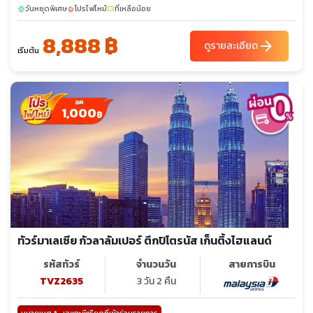
วันหยุดพิเศษ
โปรไฟไหม้
ที่เหลือน้อย
sunny
local_fire_department
confirmation_number
8,888 ฿
arrow_forward
ดูรายละเอียด
เริ่มต้น
1,000
฿
ทัวร์มาเลเซีย กัวลาลัมเปอร์ ตึกปิโตรนัส เก็นติ้งไฮแลนด์
รหัสทัวร์
จำนวนวัน
สายการบิน
TVZ2635
3 วัน 2 คืน