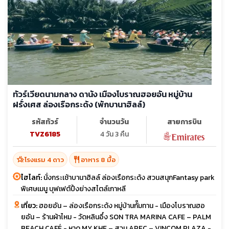
ทัวร์เวียดนามกลาง ดานัง เมืองโบราณฮอยอัน หมู่บ้าน
ฝรั่งเศส ล่องเรือกระด้ง (พักบานาฮิลล์)
รหัสทัวร์
จำนวนวัน
สายการบิน
TVZ6185
4 วัน 3 คืน
hotel_class
restaurant
โรงแรม 4 ดาว
อาหาร 8 มื้อ
ไฮไลท์:
นั่งกระเช้าบานาฮิลล์ ล่องเรือกระด้ง สวนสนุกFantasy park
พิเศษเมนู บุฟเฟต์ปิ้งย่างสไตล์เกาหลี
เที่ยว:
ฮอยอัน – ล่องเรือกระด้ง หมู่บ้านกั๊มทาน - เมืองโบราณฮอ
ยอัน – ร้านผ้าไหม - วัดหลินอึ๋ง SON TRA MARINA CAFE – PALM
BEACH CAFÉ - หาด MY KHE – สวน APEC – VINCOM PLAZA -