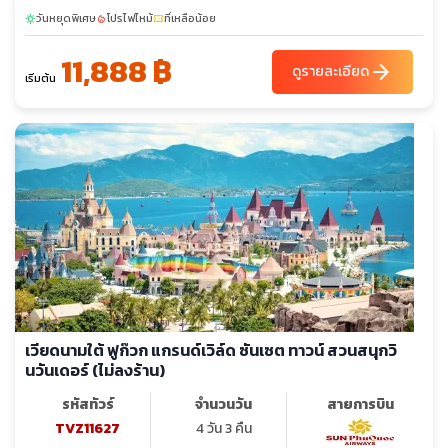
วันหยุดพิเศษ
โปรไฟไหม้
ที่เหลือน้อย
sunny
local_fire_department
confirmation_number
11,888 ฿
arrow_forward
ดูรายละเอียด
เริ่มต้น
เวียดนามใต้ ฟูก๊วก แกรนด์เวิล์ด ซันเซต ทาวน์ สวนสนุกวิ
นวันเดอร์ (ไม่ลงร้าน)
รหัสทัวร์
จำนวนวัน
สายการบิน
TVZ11627
4 วัน 3 คืน