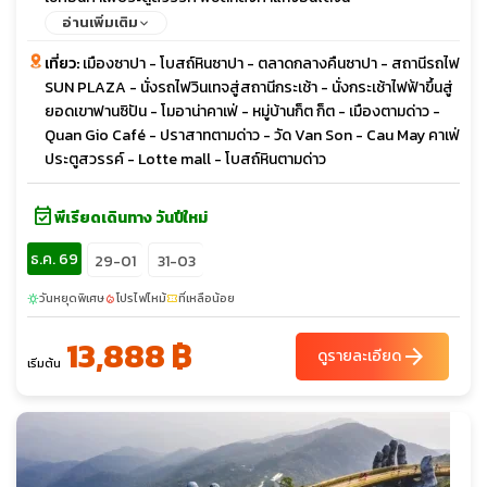
อ่านเพิ่มเติม
เที่ยว:
เมืองซาปา - โบสถ์หินซาปา - ตลาดกลางคืนซาปา - สถานีรถไฟ
SUN PLAZA - นั่งรถไฟวินเทจสู่สถานีกระเช้า - นั่งกระเช้าไฟฟ้าขึ้นสู่
ยอดเขาฟานซิปัน - โมอาน่าคาเฟ่ - หมู่บ้านก็ต ก็ต - เมืองตามด่าว -
Quan Gio Café - ปราสาทตามด่าว - วัด Van Son - Cau May คาเฟ่
ประตูสวรรค์ - Lotte mall - โบสถ์หินตามด่าว
event_available
พีเรียดเดินทาง วันปีใหม่
ธ.ค. 69
29-01
31-03
วันหยุดพิเศษ
โปรไฟไหม้
ที่เหลือน้อย
sunny
local_fire_department
confirmation_number
13,888 ฿
arrow_forward
ดูรายละเอียด
เริ่มต้น