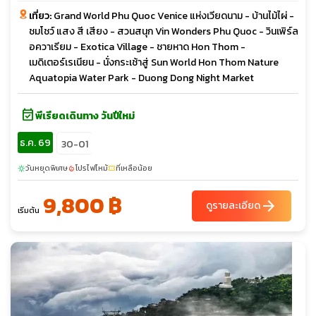
เที่ยว:
Grand World Phu Quoc Venice แห่งเวียดนาม - บ้านไม้ไผ่ -
ชมโชว์ แสง สี เสียง - สวนสนุก Vin Wonders Phu Quoc - วินเพิร์ล
อควาเรียม - Exotica Village - ชายหาด Hon Thom -
เมดิเตอร์เรเนียน - นั่งกระเช้าสู่ Sun World Hon Thom Nature
Aquatopia Water Park - Duong Dong Night Market
event_available
พีเรียดเดินทาง วันปีใหม่
ธ.ค. 69
30-01
วันหยุดพิเศษ
โปรไฟไหม้
ที่เหลือน้อย
sunny
local_fire_department
confirmation_number
9,800 ฿
arrow_forward
ดูรายละเอียด
เริ่มต้น