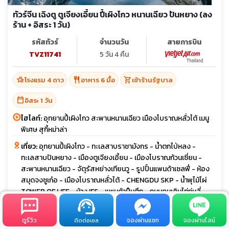
ทัวร์จีน เฉิงตู ตูเจียงเอี้ยน ปี้เผิงโกว หนานเฉียว ปันหยาง (ลง
ร้าน + อิสระ 1 วัน)
รหัสทัวร์
จำนวนวัน
สายการบิน
TVZ11741
5 วัน 4 คืน
hotel_class
restaurant
shopping_cart
โรงแรม 4 ดาว
อาหาร 6 มื้อ
เข้าร้านรัฐบาล
calendar_today
อิสระ 1 วัน
ไฮไลท์:
อุทยานปี้เผิงโกว สะพานหนานเฉียว เมืองโบราณหลั่วไต้ เมนู
พิเศษ สุกี้หม่าล่า
เที่ยว:
อุทยานปี้เผิงโกว - ทะเลสาบราชามังกร - น้ำตกไป่หลง -
ทะเลสาบปันหยาง - เมืองตูเจียงเอี้ยน - เมืองโบราณก้วนเซี่ยน -
สะพานหนานเฉียว - จัตุรัสหย่างเทียนวู - รูปปั้นแพนด้าเซลฟี่ - ห้อง
สมุดจงซูเก๋อ - เมืองโบราณหลั่วไต้ - CHENGDU SKP - น้ำพุไม้ไผ่
TOWER OF LIFE - ห้าง IFS - แพนด้าปืนตึก - ถนนคนเดินไท่กู่หลี่ -
MINISO LAND
ดูรีวิว
จองผ่านแชท
จองผ่านไลน์
ติดต่อเซล