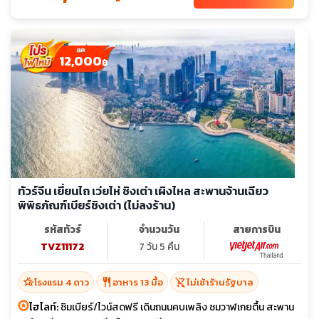
12,000
฿
ทัวร์จีน เยี่ยนไถ เว่ยไห่ ชิงเต่า เผิงไหล สะพานจ้านเฉียว
พิพิธภัณฑ์เบียร์ชิงเต่า (ไม่ลงร้าน)
รหัสทัวร์
จำนวนวัน
สายการบิน
TVZ11172
7 วัน 5 คืน
hotel_class
restaurant
shopping_cart_off
โรงแรม 4 ดาว
อาหาร 13 มื้อ
ไม่เข้าร้านรัฐบาล
ไฮไลท์:
ชิมเบียร์/ไวน์สดฟรี เดินถนนคบเพลิง ชมวาฬเกยตื้น สะพาน