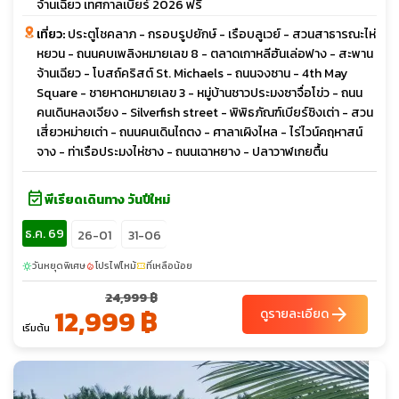
จ้านเฉียว เทศกาลเบียร์ 2026 ฟรี
เที่ยว:
ประตูโชคลาภ - กรอบรูปยักษ์ - เรือบลูเวย์ - สวนสาธารณะไห่
หยวน - ถนนคบเพลิงหมายเลข 8 - ตลาดเกาหลีฮันเล่อฟาง - สะพาน
จ้านเฉียว - โบสถ์คริสต์ St. Michaels - ถนนจงซาน - 4th May
Square - ชายหาดหมายเลข 3 - หมู่บ้านชาวประมงซาจื่อโข่ว - ถนน
คนเดินหลงเจียง - Silverfish street - พิพิธภัณฑ์เบียร์ชิงเต่า - สวน
เสี่ยวหม่ายเต่า - ถนนคนเดินไถตง - ศาลาเผิงไหล - ไร่ไวน์คฤหาสน์
จาง - ท่าเรือประมงไห่ชาง - ถนนเฉาหยาง - ปลาวาฬเกยตื้น
event_available
พีเรียดเดินทาง วันปีใหม่
ธ.ค. 69
26-01
31-06
วันหยุดพิเศษ
โปรไฟไหม้
ที่เหลือน้อย
sunny
local_fire_department
confirmation_number
24,999 ฿
12,999 ฿
arrow_forward
ดูรายละเอียด
เริ่มต้น