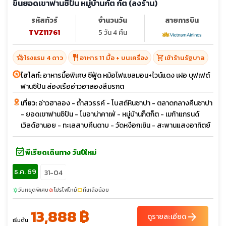
ขึ้นยอดเขาฟานซิปัน หมู่บ้านกั๊ต กั๊ต (ลงร้าน)
รหัสทัวร์
จำนวนวัน
สายการบิน
TVZ11761
5 วัน 4 คืน
hotel_class
restaurant
shopping_cart
โรงแรม 4 ดาว
อาหาร 11 มื้อ + บนเครื่อง
เข้าร้านรัฐบาล
ไฮไลท์:
อาหารมื้อพิเศษ ซีฟู้ด หม้อไฟแซลมอน+ไวน์แดง เฝอ บุฟเฟต์
ฟานซิปัน ล่องเรืออ่าวฮาลองสีมรกต
เที่ยว:
อ่าวฮาลอง - ถ้ำสวรรค์ - โบสถ์หินซาปา - ตลาดกลางคืนซาปา
- ยอดเขาฟานซิปัน - โมอาน่าคาเฟ่ - หมู่บ้านก็ตก็ต - เมก้าแกรนด์
เวิลด์ฮานอย - ทะเลสาบคืนดาบ - วัดหงือกเซิน - สะพานแสงอาทิตย์
event_available
พีเรียดเดินทาง วันปีใหม่
ธ.ค. 69
31-04
วันหยุดพิเศษ
โปรไฟไหม้
ที่เหลือน้อย
sunny
local_fire_department
confirmation_number
13,888 ฿
arrow_forward
ดูรายละเอียด
เริ่มต้น