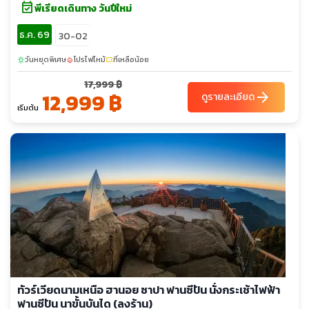
event_available
พีเรียดเดินทาง วันปีใหม่
ธ.ค. 69
30-02
วันหยุดพิเศษ
โปรไฟไหม้
ที่เหลือน้อย
sunny
local_fire_department
confirmation_number
17,999 ฿
12,999 ฿
arrow_forward
ดูรายละเอียด
เริ่มต้น
ทัวร์เวียดนามเหนือ ฮานอย ซาปา ฟานซีปัน นั่งกระเช้าไฟฟ้า
ฟานซีปัน นาขั้นบันได (ลงร้าน)