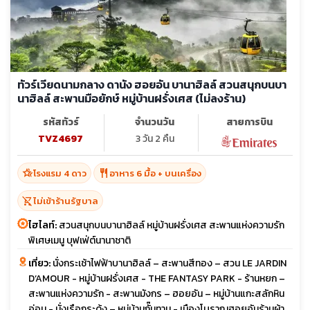
ทัวร์เวียดนามกลาง ดานัง ฮอยอัน บานาฮิลล์ สวนสนุกบนบา
นาฮิลล์ สะพานมือยักษ์ หมู่บ้านฝรั่งเศส (ไม่ลงร้าน)
รหัสทัวร์
จำนวนวัน
สายการบิน
TVZ4697
3 วัน 2 คืน
hotel_class
restaurant
โรงแรม 4 ดาว
อาหาร 6 มื้อ + บนเครื่อง
shopping_cart_off
ไม่เข้าร้านรัฐบาล
ไฮไลท์:
สวนสนุกบนบานาฮิลล์ หมู่บ้านฝรั่งเศส สะพานแห่งความรัก
พิเศษเมนู บุฟเฟ่ต์นานาชาติ
เที่ยว:
นั่งกระเช้าไฟฟ้าบานาฮิลล์ – สะพานสีทอง – สวน LE JARDIN
D’AMOUR - หมู่บ้านฝรั่งเศส - THE FANTASY PARK - ร้านหยก –
สะพานแห่งความรัก - สะพานมังกร – ฮอยอัน – หมู่บ้านแกะสลักหิน
อ่อน - นั่งเรือกระด้ง – หมู่บ้านกั๊มทาน - เมืองโบราณฮอยอันร้านผ้า