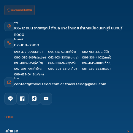
ใบอนุญาต เลขที่ 11/08038
ที่อยู่
105/12 ถนน ราชพฤกษ์ ตำบล บางรักน้อย อำเภอเมืองนนทบุรี นนทบุรี
11000
โทรศัพท์
02-108-7900
099-432-9990
(อาย)
095-524-5513
(เติร์ก)
082-913-3336
(นินิ)
080-082-9197
(รัสเซีย)
062-103-3313
(ใบเตย)
086-331-4402
(ลัคกี้)
093-889-5151
(ฟ้าใส)
061-889-9492
(วิววี่)
094-845-8881
(ก้อย)
097-091-7971
(โจริญ)
080-394-3310
(เก็บ)
081-639-8333
(แอม)
099-635-0416
(โฟล์ค)
อีเมล
contact@travelzeed.com
or
travelzeed@gmail.com
เมนูหลัก
หน้าแรก