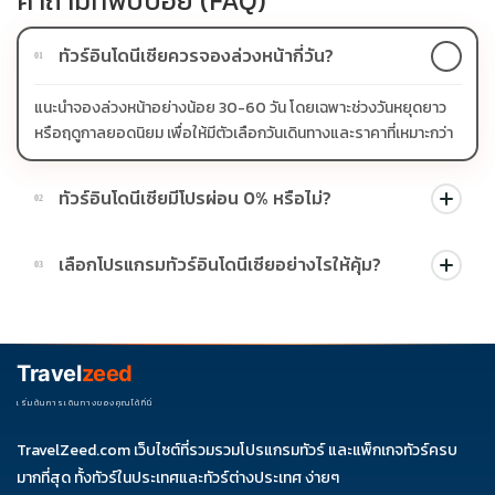
คำถามที่พบบ่อย (FAQ)
ทัวร์อินโดนีเซียควรจองล่วงหน้ากี่วัน?
01
แนะนำจองล่วงหน้าอย่างน้อย 30-60 วัน โดยเฉพาะช่วงวันหยุดยาว
หรือฤดูกาลยอดนิยม เพื่อให้มีตัวเลือกวันเดินทางและราคาที่เหมาะกว่า
ทัวร์อินโดนีเซียมีโปรผ่อน 0% หรือไม่?
02
บางโปรแกรมมีโปรผ่อน 0% หรือโปรโมชั่นบัตรเครดิตตามเงื่อนไขที่
เลือกโปรแกรมทัวร์อินโดนีเซียอย่างไรให้คุ้ม?
03
บริษัทกำหนด สามารถดูสัญลักษณ์โปรโมชั่นในรายการทัวร์แต่ละ
รายการได้
ควรดูจำนวนวัน ไฮไลต์ที่รวมจริง โรงแรม สายการบิน มื้ออาหาร และ
ช่วงราคา ไม่ควรเทียบจากราคาต่ำสุดเพียงอย่างเดียว
Travel
zeed
เริ่มต้นการเดินทางของคุณได้ที่นี่
TravelZeed.com เว็บไซต์ที่รวมรวมโปรแกรมทัวร์ และแพ็กเกจทัวร์ครบ
มากที่สุด ทั้งทัวร์ในประเทศและทัวร์ต่างประเทศ ง่ายๆ