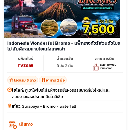
Indonesia Wonderful Bromo - แพ็คเกจทัวร์ส่วนตัวโบร
โม่ สัมผัสลมหายใจแห่งเทพเจ้า
รหัสทัวร์
จำนวนวัน
สายการบิน
TVZ895
3 วัน 2 คืน
hotel_class
restaurant
โรงแรม 3 ดาว
อาหาร 2 มื้อ
ไฮไลท์:
ภูเขาไฟโบรโม่ มหัศจรรย์แห่งธรรมชาติที่ยิ่งใหญ่ และ
สวยงามของประเทศอินโดนีเซีย
เที่ยว:
Surabaya - Bromo - waterfall
เดินทาง