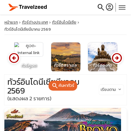
search
account_circle
menu
หน้าแรก
ทัวร์ต่างประเทศ
ทัวร์อินโดนีเซีย
ทัวร์อินโดนีเซียมีนาคม 2569
close
arrow_circle_left
arrow_circle_right
นิ
ทัวร์คูเวต
ทัวร์อิสราเอล
ทัวร์ฮ่องกง
travel_explore
ทัวร์อินโดนีเซียมีนาคม
search
ค้นหาทัวร์
calendar_month
2569
เรียงตาม
keyboard_arrow_down
(แสดงผล 2 รายการ)
search