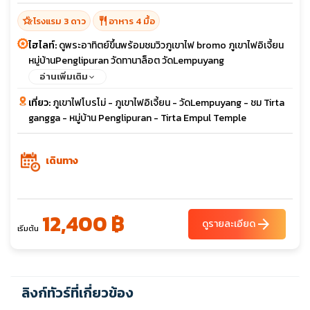
hotel_class
restaurant
โรงแรม 3 ดาว
อาหาร 4 มื้อ
ไฮไลท์:
ดูพระอาทิตย์ขึ้นพร้อมชมวิวภูเขาไฟ bromo ภูเขาไฟอิเจี้ยน
หมู่บ้านPenglipuran วัดทานาล็อต วัดLempuyang
อ่านเพิ่มเติม
เที่ยว:
ภูเขาไฟโบรโม่ - ภูเขาไฟอิเจี้ยน - วัดLempuyang - ชม Tirta
gangga - หมู่บ้าน Penglipuran - Tirta Empul Temple
เดินทาง
12,400 ฿
arrow_forward
ดูรายละเอียด
เริ่มต้น
ลิงก์ทัวร์ที่เกี่ยวข้อง