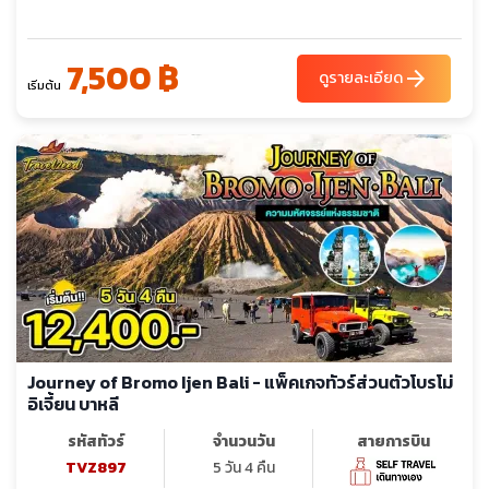
7,500 ฿
arrow_forward
ดูรายละเอียด
เริ่มต้น
Journey of Bromo Ijen Bali - แพ็คเกจทัวร์ส่วนตัวโบรโม่
อิเจี้ยน บาหลี
รหัสทัวร์
จำนวนวัน
สายการบิน
TVZ897
5 วัน 4 คืน