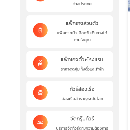
ต่างประเทศ
แพ็คเกจส่วนตัว
travel_luggage_and_bags
แพ็คกระเป๋า เลือกวันเดินทางได้
ตามใจคุณ
แพ็คเกจตั๋ว+โรงแรม
flights_and_hotels
ราคาสุดคุ้ม ทั้งตั๋วและที่พัก
ทัวร์ล่องเรือ
directions_boat
ล่องเรือสำราญระดับโลก
จัดกรุ๊ปทัวร์
groups
บริการจัดทัวร์ตามความต้องการ