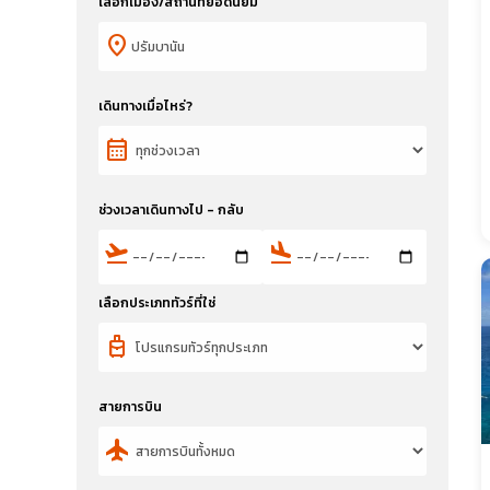
เลือกเมือง/สถานที่ยอดนิยม
location_on
เดินทางเมื่อไหร่?
calendar_month
ช่วงเวลาเดินทางไป - กลับ
flight_takeoff
flight_land
เลือกประเภททัวร์ที่ใช่
travel_luggage_and_bags
สายการบิน
flight