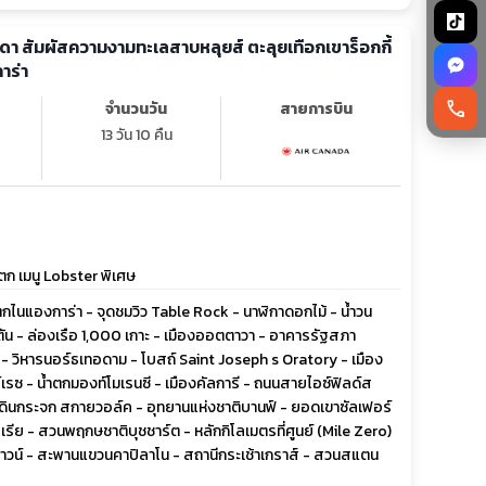
ดา สัมผัสความงามทะเลสาบหลุยส์ ตะลุยเทือกเขาร็อกกี้
าร่า
call
จำนวนวัน
สายการบิน
13 วัน 10 คืน
ตก เมนู Lobster พิเศษ
กไนแองการ่า - จุดชมวิว Table Rock - นาฬิกาดอกไม้ - น้ำวน
ตัน - ล่องเรือ 1,000 เกาะ - เมืองออตตาวา - อาคารรัฐสภา
 วิหารนอร์ธเทอดาม - โบสถ์ Saint Joseph s Oratory - เมือง
์เรซ - น้ำตกมองท์โมเรนซี - เมืองคัลการี - ถนนสายไอซ์ฟิลด์ส
างเดินกระจก สกายวอล์ค - อุทยานแห่งชาติบานฟ์ - ยอดเขาซัลเฟอร์
เรีย - สวนพฤกษชาติบุชชาร์ต - หลักกิโลเมตรที่ศูนย์ (Mile Zero)
ทาวน์ - สะพานแขวนคาปิลาโน - สถานีกระเช้าเกราส์ - สวนสแตน