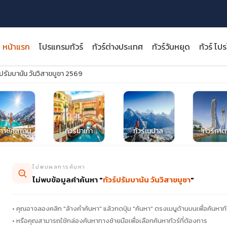
หน้าแรก
โปรแกรมทัวร์
ทัวร์ต่างประเทศ
ทัวร์วันหยุด
ทัวร์ โป
์ปรัมบานัน วันวิสาขบูชา 2569
close
์คาซัคสถาน
ทัวร์มาเก๊า
ทัวร์เนปาล
ทัวร์กาต
ไม่พบผลการค้นหา
ไม่พบข้อมูลคำค้นหา "
ทัวร์ปรัมบานัน วันวิสาขบูชา
"
• คุณอาจลองคลิก "ล้างคำค้นหา" แล้วกดปุ่ม "ค้นหา" ตรงเมนูด้านบนเพื่อค้นหาทั
• หรือคุณสามารถใช้กล่องค้นหาทางซ้ายมือเพื่อเลือกค้นหาทัวร์ที่ต้องการ