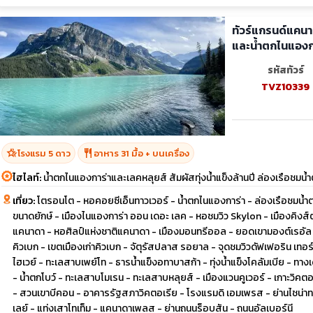
ทัวร์แกรนด์แคนา
และน้ำตกไนแองก
รหัสทัวร์
TVZ10339
hotel_class
restaurant
โรงแรม 5 ดาว
อาหาร 31 มื้อ + บนเครื่อง
ไฮไลท์:
น้ำตกไนแองการ่าและเลคหลุยส์ สัมผัสทุ่งน้ำแข็งล้านปี ล่องเรือชมน้ำ
เที่ยว:
โตรอนโต - หอคอยซีเอ็นทาวเวอร์ - น้ำตกไนแองการ่า - ล่องเรือชมน้ำต
ขนาดยักษ์ - เมืองไนแองการ่า ออน เดอะ เลค - หอชมวิว Skylon - เมืองคิงส์
แคนาดา - หอศิลป์แห่งชาติแคนาดา - เมืองมอนทรีออล - ยอดเขามองต์เรอัล -
คิวเบก - เขตเมืองเก่าคิวเบก - จัตุรัสปลาส รอยาล - จุดชมวิวดัฟเฟอริน เทอร
ไฮเวย์ - ทะเลสาบเพย์โท - ธารน้ำแข็งอทาบาสก้า - ทุ่งน้ำแข็งโคลัมเบีย - ท
- น้ำตกโบว์ - ทะเลสาบโมเรน - ทะเลสาบหลุยส์ - เมืองแวนคูเวอร์ - เกาะวิคตอ
- สวนเขาบีคอน - อาคารรัฐสภาวิคตอเรีย - โรงแรมดิ เอมเพรส - ย่านไชน่า
เลย์ - แท่งเสาโทเท็ม - แคนาดาเพลส - ย่านถนนร็อบสัน - ถนนอัลเบอร์นี