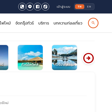
เข้าสู่ระบบ
TH
EN
รไฟไหม้
จัดกรุ๊ปทัวร์
บริการ
บทความท่องเที่ยว
search
arrow_circle_right
าร์
ทัวร์มัลดีฟส์
ทัวร์ปากีสถาน
ทัวร์เวียดนาม
วร์ใหม่