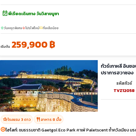
event_available
พีเรียดเดินทาง วันวิสาขบูชา
วันหยุดพิเศษ
โปรไฟไหม้
ที่เหลือน้อย
sunny
local_fire_department
confirmation_number
259,900 ฿
เริ่มต้น
ทัวร์เกาหลี อินช
ปราการฮวาซอง
รหัสทัวร์
TVZ12058
hotel_class
restaurant
โรงแรม 3 ดาว
อาหาร 8 มื้อ
ไฮไลท์:
ชมธรรมชาติ Gaetgol Eco Park คาเฟ่ Paletscent ถ้ำควังเมียง มรดก