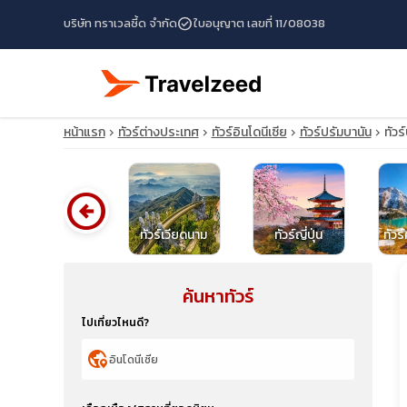
check_circle
บริษัท ทราเวลซี้ด จำกัด
ใบอนุญาต เลขที่ 11/08038
หน้าแรก
ทัวร์ต่างประเทศ
ทัวร์อินโดนีเซีย
ทัวร์ปรัมบานัน
ทัวร
arrow_circle_left
ทัวร์ปากีสถาน
ทัวร์เวียดนาม
ทัวร์ญี่ปุ่น
ทัวร
ค้นหาทัวร์
travel_explore
ไปเที่ยวไหนดี?
calendar_month
globe_location_pin
search