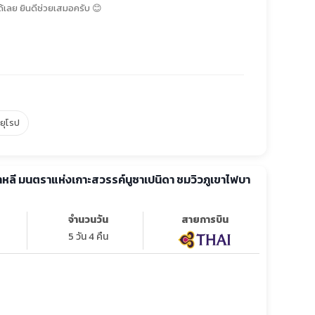
้เลย ยินดีช่วยเสมอครับ 😊
์ยุโรป
 บาหลี มนตราแห่งเกาะสวรรค์นูซาเปนิดา ชมวิวภูเขาไฟบา
จำนวนวัน
สายการบิน
5 วัน 4 คืน