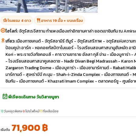
hotel_class
restaurant
โรงแรม 4 ดาว
อาหาร 19 มื้อ + บนเครื่อง
ไฮไลท์:
จัตุรัสเรจีสถาน กำแพงเมืองเก่าอิทชานคาล่า ยอดเขาชิมกัน ณ Amirs
เที่ยว:
เมืองทาชเคนต์ - จัตุรัสอามีร์ ตีมูร์ - จัตุรัสเสรีภาพ - จตุรัสแห่งความท
ป้อมคูน่า อาร์ค - หอคอยกัลป์ตาไมเนอร์ - โรงเรียนสอนศาสนามูฮัมหมัด อามิ
Kori - พระราชวังทัชคอบลี - คาราวานซาราย อัลลา กุลี ข่าน - เมืองบูคาร
- โรงเรียนสอนศาสนาคูเคลดาช - Nadir Divan Begi Madrassah - Karon M
Zargaron Trading Dome - เมืองบูคาร่า - เมืองซามาร์คานด์ - Rabati Malik C
มาร์คานด์ - สุเหร่าบีบี คะนุม - Shah-i-Zinda Complex - เมืองทาชเคนต์ - 
ชิมกัน - เมืองทาชเคนต์ - Khazrati Imam Complex - ตลาดคอร์ซู - ศูนย์
event_available
พีเรียดเดินทาง วันวิสาขบูชา
วันหยุดพิเศษ
โปรไฟไหม้
ที่เหลือน้อย
sunny
local_fire_department
confirmation_number
71,900 ฿
เริ่มต้น