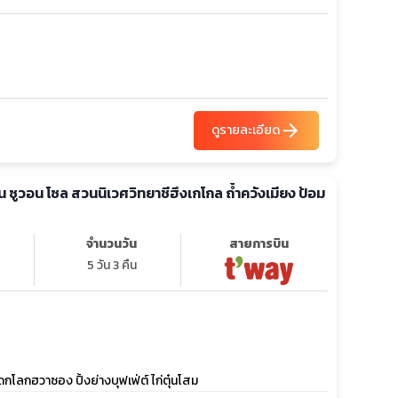
arrow_forward
ดูรายละเอียด
อน ซูวอน โซล สวนนิเวศวิทยาชีฮึงเกโกล ถ้ำควังเมียง ป้อม
จำนวนวัน
สายการบิน
5 วัน 3 คืน
โลกฮวาซอง ปิ้งย่างบุฟเฟ่ต์ ไก่ตุ๋นโสม