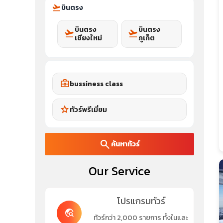
flight_takeoff
บินตรง
บินตรง
บินตรง
flight_takeoff
flight_takeoff
เชียงใหม่
ภูเก็ต
business_center
bussiness class
star
ทัวร์พรีเมี่ยม
search
ค้นหาทัวร์
Our Service
โปรแกรมทัวร์
travel_explore
ทัวร์กว่า 2,000 รายการ ทั้งในและ