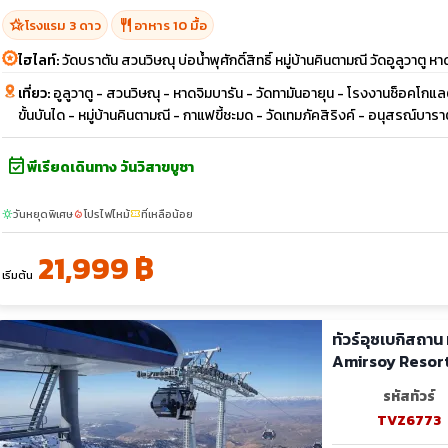
hotel_class
restaurant
โรงแรม 3 ดาว
อาหาร 10 มื้อ
ไฮไลท์:
วัดบราตัน สวนวิษณุ บ่อน้ำพุศักดิ์สิทธิ์ หมู่บ้านคินตามณี วัดอูลูวาตู ห
เที่ยว:
อูลูวาตู - สวนวิษณุ - หาดจิมบารัน - วัดทามันอายุน - โรงงานช็อคโกแลต
ขั้นบันได - หมู่บ้านคินตามณี - กาแฟขี้ชะมด - วัดเทมภัคสิริงค์ - อนุสรณ์บาร
event_available
พีเรียดเดินทาง วันวิสาขบูชา
วันหยุดพิเศษ
โปรไฟไหม้
ที่เหลือน้อย
sunny
local_fire_department
confirmation_number
21,999 ฿
เริ่มต้น
ทัวร์อุซเบกิสถาน ท
Amirsoy Resor
รหัสทัวร์
TVZ6773