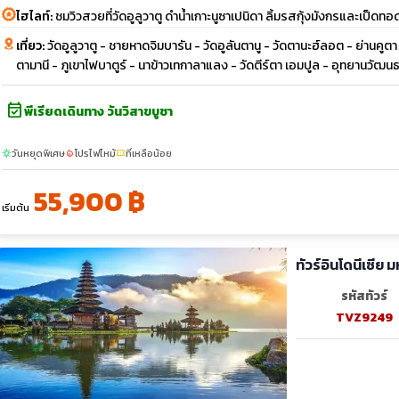
ไฮไลท์:
ชมวิวสวยที่วัดอูลูวาตู ดำน้ำเกาะนูซาเปนิดา ลิ้มรสกุ้งมังกรและเป็ด
เที่ยว:
วัดอูลูวาตู - ชายหาดจิมบารัน - วัดอูลันตานู - วัดตานะฮ์ลอต - ย่านคูตา 
ตามานี - ภูเขาไฟบาตูร์ - นาข้าวเทกาลาแลง - วัดตีร์ตา เอมปูล - อุทยานวัฒน
event_available
พีเรียดเดินทาง วันวิสาขบูชา
วันหยุดพิเศษ
โปรไฟไหม้
ที่เหลือน้อย
sunny
local_fire_department
confirmation_number
55,900 ฿
เริ่มต้น
ทัวร์อินโดนีเซีย
รหัสทัวร์
TVZ9249