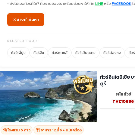
• ยังไม่เจอทัวร์ที่ใช่? ทีมงานของเราพร้อมช่วยหาให้ ทัก
LINE
หรือ
FACEBOOK
ได
ล้างคำค้นหา
RELATED TOUR
ทัวร์ญี่ปุ่น
ทัวร์จีน
ทัวร์เกาหลี
ทัวร์เวียดนาม
ทัวร์ฮ่องกง
ทัวร
ทัวร์อินโดนีเซีย
ตูร์
รหัสทัวร์
TVZ10886
hotel_class
restaurant
โรงแรม 5 ดาว
อาหาร 12 มื้อ + บนเครื่อง