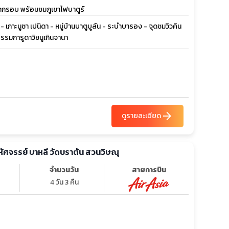
ทอดกรอบ พร้อมชมภูเขาไฟบาตูร์
- เกาะนูซา เปนิดา - หมู่บ้านบาตูบูลัน - ระบำบารอง - จุดชมวิวคิน
ธรรมการูดาวิซนูเกินจานา
arrow_forward
ดูรายละเอียด
 มหัศจรรย์ บาหลี วัดบราตัน สวนวิษณุ
จำนวนวัน
สายการบิน
4 วัน 3 คืน