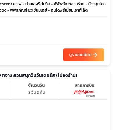
cent คาเฟ่ - ย่านเฮงรีดันกิล - พิพิธภัณฑ์สาหร่าย - ห้างฮุนได -
ดง - พิพิธภัณฑ์ มิวเซียมเฮย์ - ฮุนไดพรีเมี่ยมเอาท์เล็ต
arrow_forward
ดูรายละเอียด
 ญาจาง สวนสนุกวินวันเดอร์ส (ไม่ลงร้าน)
จำนวนวัน
สายการบิน
3 วัน 2 คืน