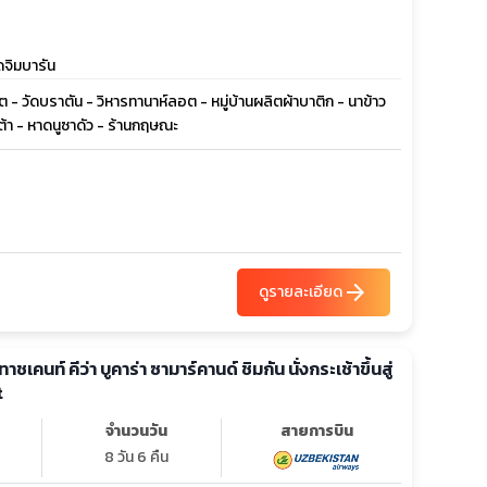
าดจิมบารัน
 - วัดบราตัน - วิหารทานาห์ลอต - หมู่บ้านผลิตผ้าบาติก - นาข้าว
าต้า - หาดนูซาดัว - ร้านกฤษณะ
arrow_forward
ดูรายละเอียด
าชเคนท์ คีว่า บูคาร่า ซามาร์คานด์ ชิมกัน นั่งกระเช้าขึ้นสู่
t
จำนวนวัน
สายการบิน
8 วัน 6 คืน