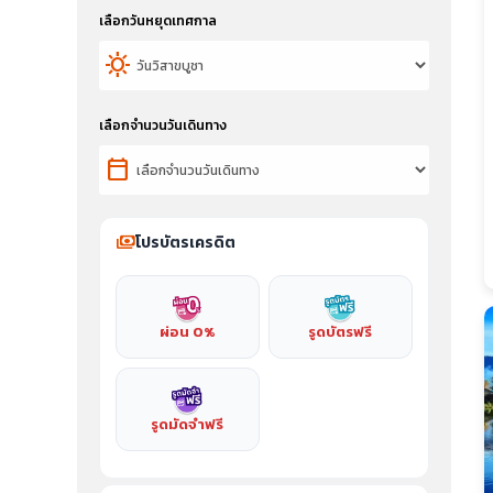
เลือกวันหยุดเทศกาล
sunny
เลือกจำนวนวันเดินทาง
calendar_today
payments
โปรบัตรเครดิต
ผ่อน 0%
รูดบัตรฟรี
รูดมัดจำฟรี