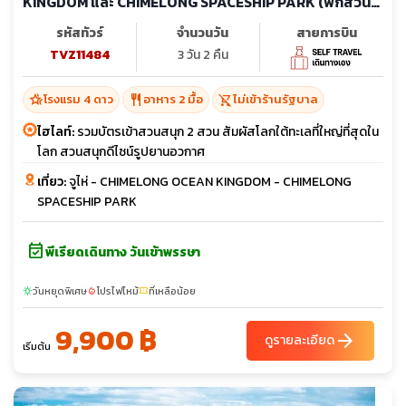
KINGDOM และ CHIMELONG SPACESHIP PARK (พักสวน
สนุก 2 คืน) (ไม่ลงร้าน)
รหัสทัวร์
จำนวนวัน
สายการบิน
TVZ11484
3 วัน 2 คืน
hotel_class
restaurant
shopping_cart_off
โรงแรม 4 ดาว
อาหาร 2 มื้อ
ไม่เข้าร้านรัฐบาล
ไฮไลท์:
รวมบัตรเข้าสวนสนุก 2 สวน สัมผัสโลกใต้ทะเลที่ใหญ่ที่สุดใน
โลก สวนสนุกดีไซน์รูปยานอวกาศ
เที่ยว:
จูไห่ - CHIMELONG OCEAN KINGDOM - CHIMELONG
SPACESHIP PARK
event_available
พีเรียดเดินทาง วันเข้าพรรษา
วันหยุดพิเศษ
โปรไฟไหม้
ที่เหลือน้อย
sunny
local_fire_department
confirmation_number
9,900 ฿
arrow_forward
ดูรายละเอียด
เริ่มต้น