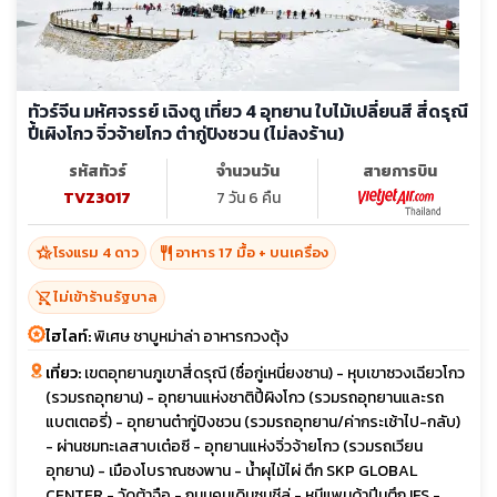
ทัวร์จีน มหัศจรรย์ เฉิงตู เที่ยว 4 อุทยาน ใบไม้เปลี่ยนสี สี่ดรุณี
ปี้เผิงโกว จิ่วจ้ายโกว ต๋ากู่ปิงชวน (ไม่ลงร้าน)
รหัสทัวร์
จำนวนวัน
สายการบิน
TVZ3017
7 วัน 6 คืน
hotel_class
restaurant
โรงแรม 4 ดาว
อาหาร 17 มื้อ + บนเครื่อง
shopping_cart_off
ไม่เข้าร้านรัฐบาล
ไฮไลท์:
พิเศษ ชาบูหม่าล่า อาหารกวงตุ้ง
เที่ยว:
เขตอุทยานภูเขาสี่ดรุณี (ซื่อกู่เหนี่ยงซาน) - หุบเขาซวงเฉียวโกว
(รวมรถอุทยาน) - อุทยานแห่งชาติปี้ผิงโกว (รวมรถอุทยานและรถ
แบตเตอรี่) - อุทยานต๋ากู่ปิงชวน (รวมรถอุทยาน/ค่ากระเช้าไป-กลับ)
- ผ่านชมทะเลสาบเต๋อซี - อุทยานแห่งจิ่วจ้ายโกว (รวมรถเวียน
อุทยาน) - เมืองโบราณซงพาน - น้ำผุไม้ไผ่ ตึก SKP GLOBAL
CENTER - วัดต้าฉือ - ถนนคนเดินซุนชีลู่ - หมีแพนด้าปีนตึก IFS -