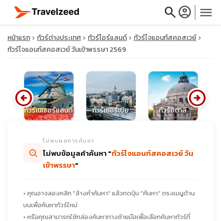
search
account_circle
menu
หน้าแรก
ทัวร์ต่างประเทศ
ทัวร์ไอร์แลนด์
ทัวร์ไจแอนท์สคอสเวย์
ทัวร์ไจแอนท์สคอสเวย์ วันเข้าพรรษา 2569
close
arrow_circle_left
arrow_circle_right
นีย
ทัวร์เนเธอร์แลนด์
ทัวร์เซอร์เบีย
ทัวร์อิตาลี
ทั
travel_explore
ไม่พบผลการค้นหา
calendar_month
ไม่พบข้อมูลคำค้นหา "
ทัวร์ไจแอนท์สคอสเวย์ วัน
เข้าพรรษา
"
search
• คุณอาจลองคลิก "ล้างคำค้นหา" แล้วกดปุ่ม "ค้นหา" ตรงเมนูด้าน
บนเพื่อค้นหาทัวร์ใหม่
• หรือคุณสามารถใช้กล่องค้นหาทางซ้ายมือเพื่อเลือกค้นหาทัวร์ที่