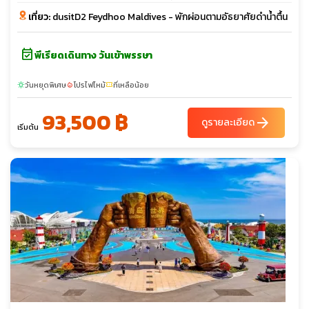
เที่ยว:
dusitD2 Feydhoo Maldives - พักผ่อนตามอัธยาศัยดำน้ำตื้น
event_available
พีเรียดเดินทาง วันเข้าพรรษา
วันหยุดพิเศษ
โปรไฟไหม้
ที่เหลือน้อย
sunny
local_fire_department
confirmation_number
93,500 ฿
arrow_forward
ดูรายละเอียด
เริ่มต้น