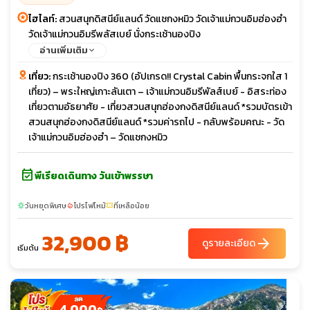
ไฮไลท์:
สวนสนุกดิสนีย์แลนด์ วัดแชกงหมิว วัดเจ้าแม่กวนอิมฮ่องฮำ
วัดเจ้าแม่กวนอิมรีพลัสเบย์ นั่งกระเช้านองปิง
อ่านเพิ่มเติม
เที่ยว:
กระเช้านองปิง 360 (อัปเกรด!! Crystal Cabin พื้นกระจกใส 1
เที่ยว) – พระใหญ่เกาะลันเตา – เจ้าแม่กวนอิมรีพัลส์เบย์ - อิสระท่อง
เที่ยวตามอัธยาศัย - เที่ยวสวนสนุกฮ่องกงดิสนีย์แลนด์ *รวมบัตรเข้า
สวนสนุกฮ่องกงดิสนีย์แลนด์ *รวมค่ารถไป - กลับพร้อมคณะ - วัด
เจ้าแม่กวนอิมฮ่องฮำ – วัดแชกงหมิว
event_available
พีเรียดเดินทาง วันเข้าพรรษา
วันหยุดพิเศษ
โปรไฟไหม้
ที่เหลือน้อย
sunny
local_fire_department
confirmation_number
32,900 ฿
arrow_forward
ดูรายละเอียด
เริ่มต้น
4,000