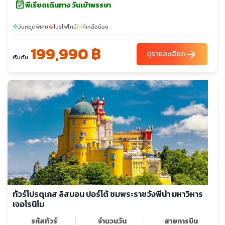
event_available
พีเรียดเดินทาง วันเข้าพรรษา
วันหยุดพิเศษ
โปรไฟไหม้
ที่เหลือน้อย
sunny
local_fire_department
confirmation_number
199,990 ฿
arrow_forward
ดูรายละเอียด
เริ่มต้น
ทัวร์โปรตุเกส ลิสบอน ปอร์โต้ ชมพระราชวังพีน่า มหาวิหาร
เจอโรนิโม
รหัสทัวร์
จำนวนวัน
สายการบิน