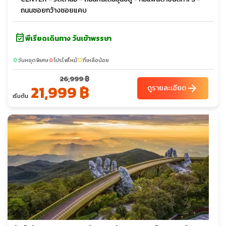
ถนนซอยกว้างซอยแคบ
event_available
พีเรียดเดินทาง วันเข้าพรรษา
วันหยุดพิเศษ
โปรไฟไหม้
ที่เหลือน้อย
sunny
local_fire_department
confirmation_number
26,999 ฿
21,999 ฿
arrow_forward
ดูรายละเอียด
เริ่มต้น