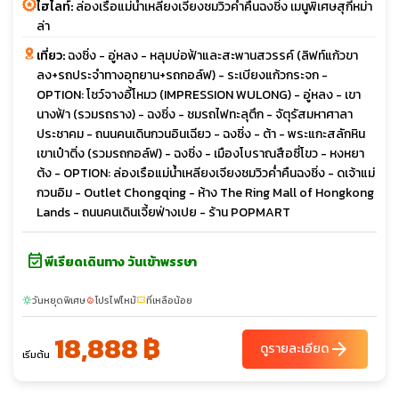
ไฮไลท์:
ล่องเรือแม่น้ำเหลียงเจียงชมวิวค่ำคืนฉงชิ่ง เมนูพิเศษสุกี้หม่า
ล่า
เที่ยว:
ฉงชิ่ง - อู่หลง - หลุมบ่อฟ้าและสะพานสวรรค์ (ลิฟท์แก้วขา
ลง+รถประจำทางอุทยาน+รถกอล์ฟ) - ระเบียงแก้วกระจก -
OPTION: โชว์จางอี้โหมว (IMPRESSION WULONG) - อู่หลง - เขา
นางฟ้า (รวมรถราง) - ฉงชิ่ง - ชมรถไฟทะลุตึก - จัตุรัสมหาศาลา
ประชาคม - ถนนคนเดินกวนอินเฉียว - ฉงชิ่ง - ต้า - พระแกะสลักหิน
เขาเป๋าติ่ง (รวมรถกอล์ฟ) - ฉงชิ่ง - เมืองโบราณสือซี่โขว - หงหยา
ต้ง - OPTION: ล่องเรือแม่น้ำเหลียงเจียงชมวิวค่ำคืนฉงชิ่ง - ดเจ้าแม่
กวนอิม - Outlet Chongqing - ห้าง The Ring Mall of Hongkong
Lands - ถนนคนเดินเจี้ยฟ่างเปย - ร้าน POPMART
event_available
พีเรียดเดินทาง วันเข้าพรรษา
วันหยุดพิเศษ
โปรไฟไหม้
ที่เหลือน้อย
sunny
local_fire_department
confirmation_number
18,888 ฿
arrow_forward
ดูรายละเอียด
เริ่มต้น