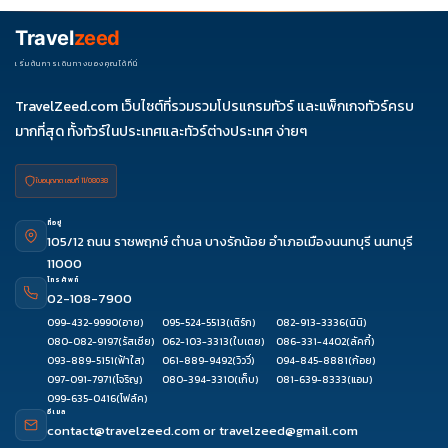
ช่วงราคา ไม่ควรเทียบจากราคาต่ำสุดเพียงอย่างเดียว
Travel
zeed
เริ่มต้นการเดินทางของคุณได้ที่นี่
TravelZeed.com เว็บไซต์ที่รวมรวมโปรแกรมทัวร์ และแพ็กเกจทัวร์ครบ
มากที่สุด ทั้งทัวร์ในประเทศและทัวร์ต่างประเทศ ง่ายๆ
ใบอนุญาต เลขที่ 11/08038
ที่อยู่
105/12 ถนน ราชพฤกษ์ ตำบล บางรักน้อย อำเภอเมืองนนทบุรี นนทบุรี
11000
โทรศัพท์
02-108-7900
099-432-9990
(อาย)
095-524-5513
(เติร์ก)
082-913-3336
(นินิ)
080-082-9197
(รัสเซีย)
062-103-3313
(ใบเตย)
086-331-4402
(ลัคกี้)
093-889-5151
(ฟ้าใส)
061-889-9492
(วิววี่)
094-845-8881
(ก้อย)
097-091-7971
(โจริญ)
080-394-3310
(เก็บ)
081-639-8333
(แอม)
099-635-0416
(โฟล์ค)
อีเมล
contact@travelzeed.com
or
travelzeed@gmail.com