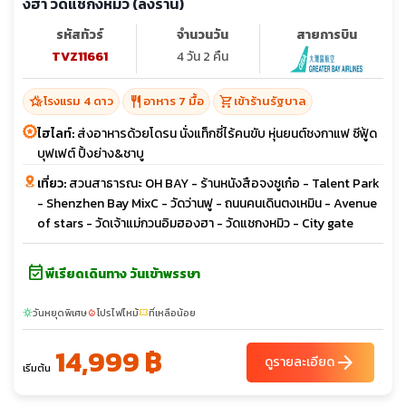
งฮำ วัดแชกงหมิว (ลงร้าน)
รหัสทัวร์
จำนวนวัน
สายการบิน
TVZ11661
4 วัน 2 คืน
hotel_class
restaurant
shopping_cart
โรงแรม 4 ดาว
อาหาร 7 มื้อ
เข้าร้านรัฐบาล
ไฮไลท์:
ส่งอาหารด้วยโดรน นั่งแท็กซี่ไร้คนขับ หุ่นยนต์ชงกาแฟ ซีฟู้ด
บุฟเฟต์ ปิ้งย่าง&ชาบู
เที่ยว:
สวนสาธารณะ OH BAY - ร้านหนังสือจงซูเก๋อ - Talent Park
- Shenzhen Bay MixC - วัดว่านฟู - ถนนคนเดินตงเหมิน - Avenue
of stars - วัดเจ้าแม่กวนอิมฮองฮา - วัดแชกงหมิว - City gate
event_available
พีเรียดเดินทาง วันเข้าพรรษา
วันหยุดพิเศษ
โปรไฟไหม้
ที่เหลือน้อย
sunny
local_fire_department
confirmation_number
14,999 ฿
arrow_forward
ดูรายละเอียด
เริ่มต้น