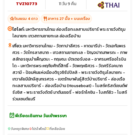
TVZ10773
11 วัน 9 คืน
hotel_class
restaurant
โรงแรม 4 ดาว
อาหาร 27 มื้อ + บนเครื่อง
ไฮไลท์:
มหาวิหารซานโทเม ล่องเรือทะเลสาบเปริยาร์ พระราชวังติรุม
ไลนายกะ เทวสถานชายทะเล ล่องเรือบ้าน
เที่ยว:
มหาวิหารซานโทเม - วัดกาปาลีศวร - หาดมารีน่า - วัดเอกัมพเร
ศวร - วัดไกรลาสนาถ - เทวสถานชายทะเล - ปัญจปาณฑพรถะ - ภาพ
สลักอรชุนบำเพ็ญตบะ - กฤษณะ บัตเตอร์บอล - อาศรมศรีออโรบิน
โด - มหาวิหารพระหฤทัยศักดิ์สิทธิ์ - วัดพฤหธิศวร - วัดศรีรังคนาถ
สวามี - ป้อมหินแห่งเมืองติรุจชิรัปปัลลิ - พระราชวังติรุมไลนายกะ -
เทวาลัยมีนักษีสุนทเรศวร - เขตรักษาพันธุ์สัตว์ป่าเปริยาร์ - ล่องเรือ
ทะเลสาบเปริยาร์ - ล่องเรือบ้าน (Houseboat) - โบสถ์คริสต์เซนต์ฟ
รังซิส - พระราชวังดัตช์ มาตันเชอรี่ - ฟอร์ทโคชิน - โบสถ์ยิว - โบสถ์
ร่วมเซนต์แมรี
event_available
พีเรียดเดินทาง วันเข้าพรรษา
วันหยุดพิเศษ
โปรไฟไหม้
ที่เหลือน้อย
sunny
local_fire_department
confirmation_number