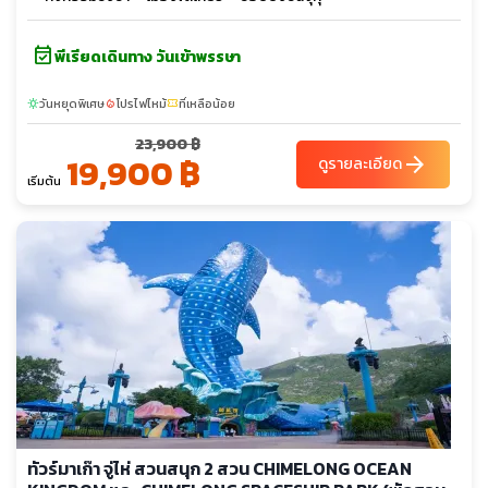
event_available
พีเรียดเดินทาง วันเข้าพรรษา
วันหยุดพิเศษ
โปรไฟไหม้
ที่เหลือน้อย
sunny
local_fire_department
confirmation_number
23,900 ฿
19,900 ฿
arrow_forward
ดูรายละเอียด
เริ่มต้น
ทัวร์มาเก๊า จู่ไห่ สวนสนุก 2 สวน CHIMELONG OCEAN