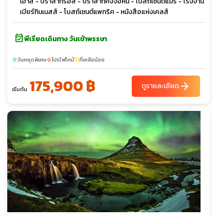
เฮ้าส์ - ปราสาทรอส - ปราสาทคิงจอห์น - โบสถ์เซนต์แมรี่ - โรงงาน
เบียร์กินเนสส์ - โบสถ์เซนต์แพทริค - หนังสือแห่งเคลส์
event_available
พีเรียดเดินทาง วันเข้าพรรษา
วันหยุดพิเศษ
โปรไฟไหม้
ที่เหลือน้อย
sunny
local_fire_department
confirmation_number
175,900 ฿
arrow_forward
ดูรายละเอียด
เริ่มต้น