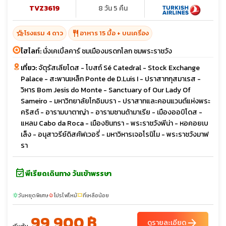
TVZ3619
8 วัน 5 คืน
hotel_class
restaurant
โรงแรม 4 ดาว
อาหาร 15 มื้อ + บนเครื่อง
ไฮไลท์:
นั่งเคเบิ้ลคาร์ ชมเมืองมรดกโลก ชมพระราชวัง
เที่ยว:
จัตุรัสเลียโดส - โบสถ์ Sé Catedral - Stock Exchange
Palace - สะพานเหล็ก Ponte de D.Luis I - ปราสาทกุสมาเรส -
วิหาร Bom Jesis do Monte - Sanctuary of Our Lady Of
Sameiro - มหาวิทยาลัยโกอิมบรา - ปราสาทและคอนแวนต์แห่งพระ
คริสต์ - อารามบาตาญ่า - อารามซานด้ามาเรีย - เมืองออบิโดส -
แหลม Cabo da Roca - เมืองซินทรา - พระราชวังพีน่า - หอคอยเบ
เล็ง - อนุสาวรีย์ดิสคัฟเวอรี่ - มหาวิหารเจอโรนิโม - พระราชวังมาฟ
รา
event_available
พีเรียดเดินทาง วันเข้าพรรษา
วันหยุดพิเศษ
โปรไฟไหม้
ที่เหลือน้อย
sunny
local_fire_department
confirmation_number
99,900 ฿
arrow_forward
ดูรายละเอียด
เริ่มต้น