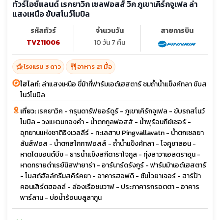
ทัวร์ไอซ์แลนด์ เรคยาวิก เซลฟอสส์ วิค ภูเขาเคิร์กจูเฟล ล่า
แสงเหนือ ขับสโนว์โมบิล
รหัสทัวร์
จำนวนวัน
สายการบิน
TVZ11006
10 วัน 7 คืน
hotel_class
restaurant
โรงแรม 3 ดาว
อาหาร 21 มื้อ
ไฮไลท์:
ล่าแสงเหนือ ขี่ม้าที่ฟาร์มเอด์เฮสตาร์ ชมถ้ำน้ำแข็งคัทลา ขับส
โนว์โมบิล
เที่ยว:
เรคยาวิค - กรุนดาร์ฟยอร์ดูร์ - ภูเขาเคิร์กจูเฟล - ขับรถสโนว์
โมบิล - วงแหวนทองคำ - น้ำตกกูลฟอสส์ - น้ำพุร้อนกีย์เซอร์ -
อุทยานแห่งชาติธิงเวลลีร์ - ทะเลสาบ Pingvallavatn - น้ำตกเซลยา
ลันส์ฟอส - น้ำตกสโกกาฟอสส์ - ถ้ำน้ำแข็งคัทลา - โจคูซาลอน -
หาดไดมอนด์บีช - ธารน้ำแข็งสกีดาราโจกูล - ทุ่งลาวาเอลดราอุน -
หาดทรายดำเรย์นิสฟายาร่า - อาร์นาร์ดรังกูร์ - ฟาร์มม้าเอด์เฮสตาร์
- โบสถ์ฮัลล์กรีมสคิร์คยา - อาคารฮอฟดิ - ซันโวยาเจอร์ - ฮาร์ป้า
คอนเสิร์ตฮอลล์ - ล่องเรือชมวาฬ - ประภาคารกรอตตา - อาคาร
พาร์ลาน - บ่อน้ำร้อนบลูลากูน