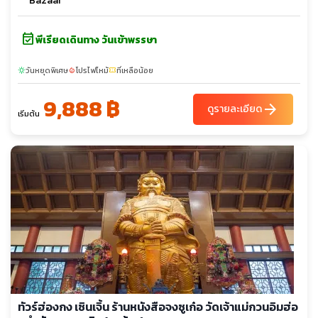
Bazaar
event_available
พีเรียดเดินทาง วันเข้าพรรษา
วันหยุดพิเศษ
โปรไฟไหม้
ที่เหลือน้อย
sunny
local_fire_department
confirmation_number
9,888 ฿
arrow_forward
ดูรายละเอียด
เริ่มต้น
ทัวร์ฮ่องกง เซินเจิ้น ร้านหนังสือจงซูเก๋อ วัดเจ้าแม่กวนอิมฮ่อ