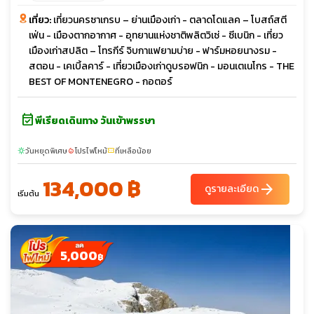
เที่ยว:
เที่ยวนครซาเกรบ – ย่านเมืองเก่า - ตลาดโดแลค – โบสถ์สตี
เฟ่น - เมืองตากอากาศ - อุทยานแห่งชาติพลิตวิเซ่ - ซีเบนิก - เที่ยว
เมืองเก่าสปลิต – โทรกีร์ จิบกาแฟยามบ่าย - ฟาร์มหอยนางรม -
สตอน - เคเบิ้ลคาร์ - เที่ยวเมืองเก่าดูบรอฟนิก - มอนเตเนโกร - THE
BEST OF MONTENEGRO - กอตอร์
event_available
พีเรียดเดินทาง วันเข้าพรรษา
วันหยุดพิเศษ
โปรไฟไหม้
ที่เหลือน้อย
sunny
local_fire_department
confirmation_number
134,000 ฿
arrow_forward
ดูรายละเอียด
เริ่มต้น
5,000
฿