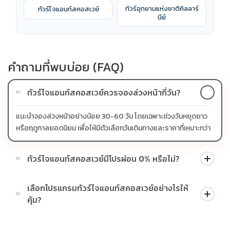
ทัวร์อุทยานแห่งชาติคิลลาร์
ทัวร์ไจแอนท์สคอสเวย์
นีย์
คำถามที่พบบ่อย (FAQ)
ทัวร์ไจแอนท์สคอสเวย์ควรจองล่วงหน้ากี่วัน?
01
แนะนำจองล่วงหน้าอย่างน้อย 30-60 วัน โดยเฉพาะช่วงวันหยุดยาว
หรือฤดูกาลยอดนิยม เพื่อให้มีตัวเลือกวันเดินทางและราคาที่เหมาะกว่า
ทัวร์ไจแอนท์สคอสเวย์มีโปรผ่อน 0% หรือไม่?
02
บางโปรแกรมมีโปรผ่อน 0% หรือโปรโมชั่นบัตรเครดิตตามเงื่อนไขที่
เลือกโปรแกรมทัวร์ไจแอนท์สคอสเวย์อย่างไรให้
บริษัทกำหนด สามารถดูสัญลักษณ์โปรโมชั่นในรายการทัวร์แต่ละ
03
คุ้ม?
รายการได้
ควรดูจำนวนวัน ไฮไลต์ที่รวมจริง โรงแรม สายการบิน มื้ออาหาร และ