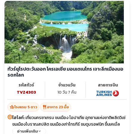
ทัวร์ยุโรปตะวันออก โครเอเชีย มอนเตเนโกร เจาะลึกเมืองมอ
รดกโลก
รหัสทัวร์
จำนวนวัน
สายการบิน
TVZ4303
10 วัน 7 คืน
hotel_class
restaurant
โรงแรม 5 ดาว
อาหาร 23 มื้อ
ไฮไลท์:
เที่ยวนครซาเกรบ ชมเมือง โอปาเทีย อุทยานแห่งชาติพลิตวิเซ่
ชมเมืองโบราณสปลิต ชมเมืองเก่าโทรกีร์ ชมดูบรอฟนิก ขึ้นเคเบิ้ล
คาร์ สู่จุดชมวิวบนยอดเขา
อ่านเพิ่มเติม