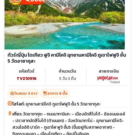
฿
ทัวร์ญี่ปุ่น โตเกียว ฟูจิ คามิโคจิ อุทยานคามิโคจิ ภูเขาไฟฟูจิ ชั้น
5 วัดอาซากุสะ
รหัสทัวร์
จำนวนวัน
สายการบิน
TVZ10516
5 วัน 3 คืน
hotel_class
restaurant
โรงแรม 3 ดาว
อาหาร 6 มื้อ
ไฮไลท์:
อุทยานคามิโคจิ ภูเขาไฟฟูจิ ชั้น 5 วัดอาซากุสะ
เที่ยว:
วัดอาซากุซะ - ถนนนากามิเสะ – เมืองมัตสึโมโต้ - อิออนมอลล์
- ปราสาทมัตสึโมโต้ (ด้านนอก) - จังหวัดนากาโน่ - อุทยานคามิโคจิ-
สวนโออิชิ ปาร์ค - ภูเขาไฟ ฟูจิ ชั้น5 (ขึ้นอยู่กับสภาพอากาศ) -
กิจกรรมชงชา – เมืองโตเกียว – ช้อปปิ้งชินจุกุ