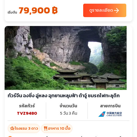
79,900 ฿
arrow_forward
ดูรายละเอียด
เริ่มต้น
ทัวร์จีน ฉงชิ่ง อู่หลง อุทยานหลุมฟ้า ต้าจู๋ ชมรถไฟทะลุตึก
รหัสทัวร์
จำนวนวัน
สายการบิน
TVZ9480
5 วัน 3 คืน
hotel_class
restaurant
โรงแรม 3 ดาว
อาหาร 10 มื้อ