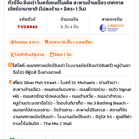
ทัวร์จีน ชิงเต่า โบสถ์เซนต์ไมเคิล สะพานจ้านเฉียว เทศกาล
เบียร์นานาชาติ (ไม่ลงร้าน + อิสระ 1 วัน)
รหัสทัวร์
จำนวนวัน
สายการบิน
TVZ6942
6 วัน 4 คืน
hotel_class
restaurant
โรงแรม 4 ดาว
อาหาร 10 มื้อ + บนเครื่อง
shopping_cart_off
calendar_today
ไม่เข้าร้านรัฐบาล
อิสระ 1 วัน
ไฮไลท์:
ชมเทศกาลเบียร์ชิงเต่า โรงงานเบียร์ชิงเต่า(ชิมฟรี) หมู่บ้านซา
จือโข่ว ซีฟู้ดส์ ปิ้งย่างเกาหลี
เที่ยว:
Silver Fish Street - โบสถ์ St. Michaels - ย่านต้าเปา -
สะพานจ้านเฉียว - ถนนคนเดินจงซาน - ถนนพี่ฉายย่วน - ชมวิว Signal
Hill - ถนนสตรีทอาร์ตหลงเจียง - ถนนต้าเสวี่ย - ถนนปาต้ากวน -
หมู่บ้านประมงซาจือโข่ว - ไถตงไนท์มาเก็ต - No.3 Bathing Beach -
ชมดอกไม้สวนจงซาน - วัดจ้านซาน - สะพานไม้ริมทะเล - สถานที่จัด
งานเทศกาลเบียร์ชิงเต่า - โรงงานเบียร์ชิงเต่า - จัตุรัส 54 - ศูนย์กีฬา
ทางน้ำโอลิมปิค - The Mix C Mall