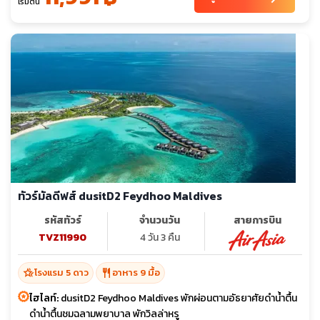
เริ่มต้น
ทัวร์มัลดีฟส์ dusitD2 Feydhoo Maldives
รหัสทัวร์
จำนวนวัน
สายการบิน
TVZ11990
4 วัน 3 คืน
hotel_class
restaurant
โรงแรม 5 ดาว
อาหาร 9 มื้อ
ไฮไลท์:
dusitD2 Feydhoo Maldives พักผ่อนตามอัธยาศัยดำน้ำตื้น
ดำน้ำตื้นชมฉลามพยาบาล พักวิลล่าหรู