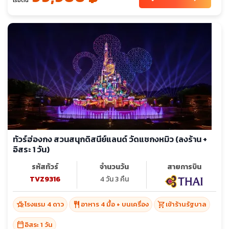
ทัวร์ฮ่องกง สวนสนุกดิสนีย์แลนด์ วัดแชกงหมิว (ลงร้าน +
อิสระ 1 วัน)
รหัสทัวร์
จำนวนวัน
สายการบิน
TVZ9316
4 วัน 3 คืน
hotel_class
restaurant
shopping_cart
โรงแรม 4 ดาว
อาหาร 4 มื้อ + บนเครื่อง
เข้าร้านรัฐบาล
calendar_today
อิสระ 1 วัน