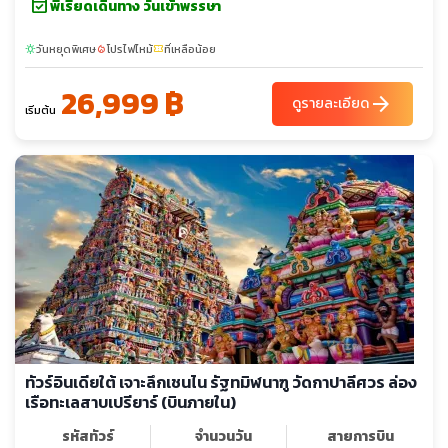
event_available
พีเรียดเดินทาง วันเข้าพรรษา
วันหยุดพิเศษ
โปรไฟไหม้
ที่เหลือน้อย
sunny
local_fire_department
confirmation_number
26,999 ฿
arrow_forward
ดูรายละเอียด
เริ่มต้น
ทัวร์อินเดียใต้ เจาะลึกเชนไน รัฐทมิฬนาฑู วัดกาปาลีศวร ล่อง
เรือทะเลสาบเปรียาร์ (บินภายใน)
รหัสทัวร์
จำนวนวัน
สายการบิน