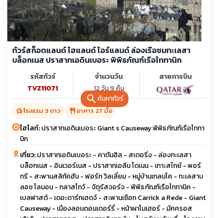
ทัวร์สก็อตแลนด์ ไฮแลนด์ ไอร์แลนด์ ล่องเรือชมทะเลสา
บล็อกเนส ปราสาทเอดินเบอระ พิพิธภัณฑ์เรือไททานิก
รหัสทัวร์
จำนวนวัน
สายการบิน
TVZ11071
12 วัน 9 คืน
search
ค้นหาทัวร์
hotel_class
restaurant
โรงแรม 3 ดาว
อาหาร 27 มื้อ
ไฮไลท์:
ปราสาทเอดินเบอระ Giant s Causeway พิพิธภัณฑ์เรือไททา
นิก
เที่ยว:
ปราสาทเอดินเบอระ - คาตันฮิล - สเตอริ่ง - ล่องทะเลสา
บล็อกเนส - อินเวอร์เนส - ปราสาทเอลีน โดเนน - เกาะสไกย์ - พอร์
ทรี - สะพานสลิกัคฮัน - ฟอร์ท วิลเลี่ยม - หมู่บ้านเกลนโค - ทะเลสาบ
ลอช โลมอน - กลาสโกว์ - จัตุรัสจอร์จ - พิพิธภัณฑ์เรือไททานิค -
เบลฟาสต์ - เดอะดาร์กเฮดจ์ - สะพานเชือก Carrick a Rede - Giant
Causeway - เมืองลอนดอนเดอร์รี่ - หน้าผาโมเฮอร์ - มัคครอส