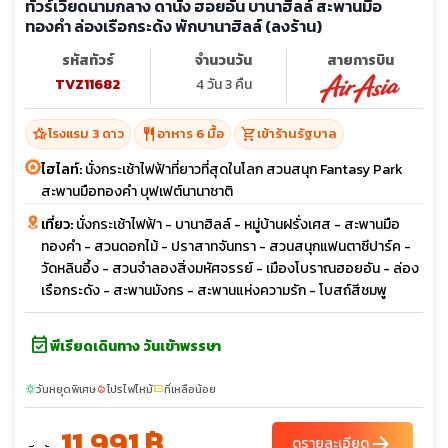
ทัวร์เวียดนามกลาง ดานัง ฮอยอัน บานาฮิลล์ สะพานมือ
ทองคำ ล่องเรือกระด้ง พักบานาฮิลล์ (ลงร้าน)
รหัสทัวร์
จำนวนวัน
สายการบิน
TVZ11682
4 วัน 3 คืน
hotel_class
restaurant
shopping_cart
โรงแรม 3 ดาว
อาหาร 6 มื้อ
เข้าร้านรัฐบาล
ไฮไลท์:
นั่งกระเช้าไฟฟ้าที่ยาวที่สุดในโลก สวนสนุก Fantasy Park
สะพานมือทองคำ บุฟเฟต์นานาชาติ
เที่ยว:
นั่งกระเช้าไฟฟ้า - บานาฮิลล์ - หมู่บ้านฝรั่งเศส - สะพานมือ
ทองคำ - สวนดอกไม้ - ปราสาทจันทรา - สวนสนุกแฟนตาซีปาร์ค -
วัดหลินอึ้ง - สวนจำลองสิ่งมหัศจรรย์ - เมืองโบราณฮอยอัน - ล่อง
เรือกระดัง - สะพานมังกร - สะพานแห่งความรัก - โบสถ์สีชมพู
event_available
พีเรียดเดินทาง วันเข้าพรรษา
วันหยุดพิเศษ
โปรไฟไหม้
ที่เหลือน้อย
sunny
local_fire_department
confirmation_number
11,991 ฿
arrow_forward
ดูรายละเอียด