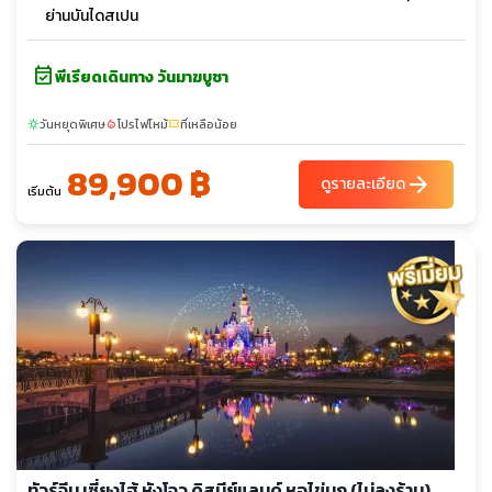
ย่านบันไดสเปน
event_available
พีเรียดเดินทาง วันมาฆบูชา
วันหยุดพิเศษ
โปรไฟไหม้
ที่เหลือน้อย
sunny
local_fire_department
confirmation_number
89,900 ฿
arrow_forward
ดูรายละเอียด
เริ่มต้น
ทัวร์จีน เซี่ยงไฮ้ หังโจว ดิสนีย์แลนด์ หอไข่มุก (ไม่ลงร้าน)