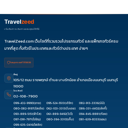
ควรดูจำนวนวัน ไฮไลต์ที่รวมจริง โรงแรม สายการบิน มื้ออาหาร และ
ช่วงราคา ไม่ควรเทียบจากราคาต่ำสุดเพียงอย่างเดียว
Travel
zeed
เริ่มต้นการเดินทางของคุณได้ที่นี่
TravelZeed.com เว็บไซต์ที่รวมรวมโปรแกรมทัวร์ และแพ็กเกจทัวร์ครบ
มากที่สุด ทั้งทัวร์ในประเทศและทัวร์ต่างประเทศ ง่ายๆ
ใบอนุญาต เลขที่ 11/08038
ที่อยู่
105/12 ถนน ราชพฤกษ์ ตำบล บางรักน้อย อำเภอเมืองนนทบุรี นนทบุรี
11000
โทรศัพท์
02-108-7900
099-432-9990
(อาย)
095-524-5513
(เติร์ก)
082-913-3336
(นินิ)
080-082-9197
(รัสเซีย)
062-103-3313
(ใบเตย)
086-331-4402
(ลัคกี้)
093-889-5151
(ฟ้าใส)
061-889-9492
(วิววี่)
094-845-8881
(ก้อย)
097-091-7971
(โจริญ)
080-394-3310
(เก็บ)
081-639-8333
(แอม)
099-635-0416
(โฟล์ค)