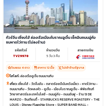
ทัวร์จีน เซี่ยงไฮ้ ล่องเรือเมืองโบราณอูเจิ้น เช็คอินถนนอู่คัง
ชมหาดไว่ทาน (ไม่ลงร้าน)
รหัสทัวร์
จำนวนวัน
สายการบิน
TVZ9978
5 วัน 3 คืน
hotel_class
restaurant
shopping_cart_off
โรงแรม 4 ดาว
อาหาร 12 มื้อ
ไม่เข้าร้านรัฐบาล
ไฮไลท์:
ล่องเรืออูเจิ้น ถนนนานกิง
เที่ยว:
เซี่ยงไฮ้ - วัดจิ้งอัน - ตลาดร้อยปีเฉิงหวังเมี่ยว - หาดไว่ทาน -
ถนนนานกิง - วัดหลงหัว - อูเจิ้น - เมืองโบราณอูเจิ้น - พิพิธภัณฑ์
วิทยาศาสตร์และเทคโนโลยี - ถนนอู่คัง - ถนนอันฟู - ร้าน 13 DE
MARZO - ซินเทียนตี้ - STARBUCKS RESERVE ROASTERY - THE
LOUIS - Disney Flagship Store - SUPER BAND MALL -