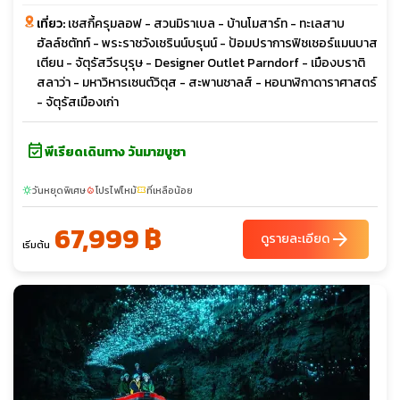
เที่ยว:
เชสกี้ครุมลอฟ - สวนมิราเบล - บ้านโมสาร์ท - ทะเลสาบ
ฮัลล์ชตัทท์ - พระราชวังเชรินน์บรุนน์ - ป้อมปราการฟิชเชอร์แมนบาส
เตียน - จัตุรัสวีรบุรุษ - Designer Outlet Parndorf - เมืองบราติ
สลาว่า - มหาวิหารเซนต์วิตุส - สะพานชาลส์ - หอนาฬิกาดาราศาสตร์
- จัตุรัสเมืองเก่า
event_available
พีเรียดเดินทาง วันมาฆบูชา
วันหยุดพิเศษ
โปรไฟไหม้
ที่เหลือน้อย
sunny
local_fire_department
confirmation_number
67,999 ฿
arrow_forward
ดูรายละเอียด
เริ่มต้น