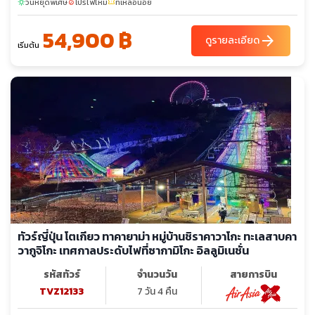
วันหยุดพิเศษ
โปรไฟไหม้
ที่เหลือน้อย
sunny
local_fire_department
confirmation_number
54,900 ฿
arrow_forward
ดูรายละเอียด
เริ่มต้น
ทัวร์ญี่ปุ่น โตเกียว ทาคายาม่า หมู่บ้านชิราคาวาโกะ ทะเลสาบคา
วากูจิโกะ เทศกาลประดับไฟที่ซากามิโกะ อิลลูมิเนชั่น
รหัสทัวร์
จำนวนวัน
สายการบิน
TVZ12133
7 วัน 4 คืน