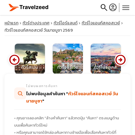
search
account_circle
menu
หน้าแรก
ทัวร์ต่างประเทศ
ทัวร์ไอร์แลนด์
ทัวร์ไจแอนท์สคอสเวย์
ทัวร์ไจแอนท์สคอสเวย์ วันมาฆบูชา 2569
close
arrow_circle_left
arrow_circle_right
รัฐ
ทัวร์สเปน
ทัวร์จอร์เจีย
ทัวร์โปรตุเกส
ทั
travel_explore
ไม่พบผลการค้นหา
calendar_month
ไม่พบข้อมูลคำค้นหา "
ทัวร์ไจแอนท์สคอสเวย์ วัน
มาฆบูชา
"
search
• คุณอาจลองคลิก "ล้างคำค้นหา" แล้วกดปุ่ม "ค้นหา" ตรงเมนูด้าน
บนเพื่อค้นหาทัวร์ใหม่
• หรือคุณสามารถใช้กล่องค้นหาทางซ้ายมือเพื่อเลือกค้นหาทัวร์ที่