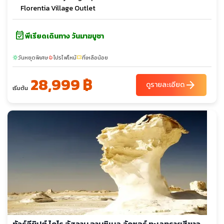
Florentia Village Outlet
event_available
พีเรียดเดินทาง วันมาฆบูชา
วันหยุดพิเศษ
โปรไฟไหม้
ที่เหลือน้อย
sunny
local_fire_department
confirmation_number
28,999 ฿
arrow_forward
ดูรายละเอียด
เริ่มต้น
ทัวร์อียิปต์ ไคโร อัสวาน อาบูซิเบล ลัคซอร์ ทะเลทรายสีขาว