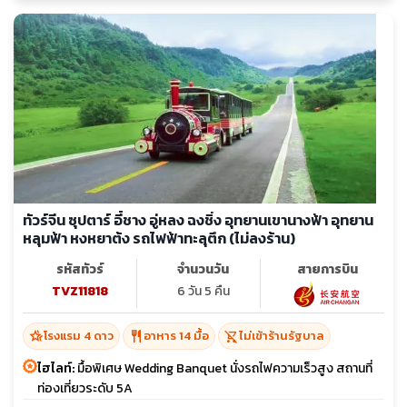
ทัวร์จีน ซุปตาร์ อี๋ชาง อู่หลง ฉงชิ่ง อุทยานเขานางฟ้า อุทยาน
หลุมฟ้า หงหยาต้ง รถไฟฟ้าทะลุตึก (ไม่ลงร้าน)
รหัสทัวร์
จำนวนวัน
สายการบิน
TVZ11818
6 วัน 5 คืน
hotel_class
restaurant
shopping_cart_off
โรงแรม 4 ดาว
อาหาร 14 มื้อ
ไม่เข้าร้านรัฐบาล
ไฮไลท์:
มื้อพิเศษ Wedding Banquet นั่งรถไฟความเร็วสูง สถานที่
ท่องเที่ยวระดับ 5A