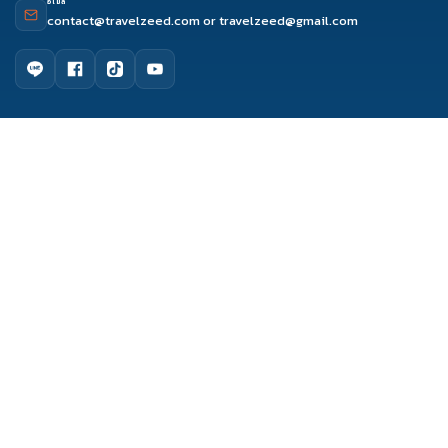
อีเมล
contact@travelzeed.com
or
travelzeed@gmail.com
ดูรีวิว
จองผ่านแชท
จองผ่านไลน์
ติดต่อเซล
เมนูหลัก
หน้าแรก
จัดกรุ๊ปทัวร์
เกี่ยวกับเรา
ติดต่อเรา
รีวิว Travelzeed
บทความท่องเที่ยว