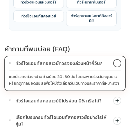
ทัวร์วงแหวนแห่งเคอร์รี
ทัวร์หน้าผาโมเฮอร์
ทัวร์อุทยานแห่งชาติคิลลาร์
ทัวร์ไจแอนท์สคอสเวย์
นีย์
คำถามที่พบบ่อย (FAQ)
ทัวร์ไจแอนท์สคอสเวย์ควรจองล่วงหน้ากี่วัน?
01
แนะนำจองล่วงหน้าอย่างน้อย 30-60 วัน โดยเฉพาะช่วงวันหยุดยาว
หรือฤดูกาลยอดนิยม เพื่อให้มีตัวเลือกวันเดินทางและราคาที่เหมาะกว่า
ทัวร์ไจแอนท์สคอสเวย์มีโปรผ่อน 0% หรือไม่?
02
บางโปรแกรมมีโปรผ่อน 0% หรือโปรโมชั่นบัตรเครดิตตามเงื่อนไขที่
เลือกโปรแกรมทัวร์ไจแอนท์สคอสเวย์อย่างไรให้
บริษัทกำหนด สามารถดูสัญลักษณ์โปรโมชั่นในรายการทัวร์แต่ละ
03
คุ้ม?
รายการได้