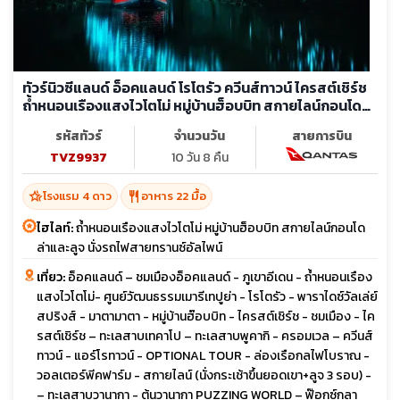
ทัวร์นิวซีแลนด์ อ็อคแลนด์ โรโตรัว ควีนส์ทาวน์ ไครสต์เชิร์ช
ถ้ำหนอนเรืองแสงไวโตโม่ หมู่บ้านฮ็อบบิท สกายไลน์กอนโดล่า
และลูจ
รหัสทัวร์
จำนวนวัน
สายการบิน
TVZ9937
10 วัน 8 คืน
hotel_class
restaurant
โรงแรม 4 ดาว
อาหาร 22 มื้อ
ไฮไลท์:
ถ้ำหนอนเรืองแสงไวโตโม่ หมู่บ้านฮ็อบบิท สกายไลน์กอนโด
ล่าและลูจ นั่งรถไฟสายทรานซ์อัลไพน์
เที่ยว:
อ็อคแลนด์ – ชมเมืองอ็อคแลนด์ - ภูเขาอีเดน - ถ้ำหนอนเรือง
แสงไวโตโม่- ศูนย์วัฒนธรรมเมารีเทปูย่า - โรโตรัว - พาราไดซ์วัลเล่ย์
สปริงส์ - มาตามาตา - หมู่บ้านฮ๊อบบิท - ไครสต์เชิร์ช - ชมเมือง - ไค
รสต์เชิร์ช – ทะเลสาบเทคาโป – ทะเลสาบพูคากิ - ครอมเวล – ควีนส์
ทาวน์ - แอร์โรทาวน์ - OPTIONAL TOUR - ล่องเรือกลไฟโบราณ -
วอลเตอร์พีคฟาร์ม - สกายไลน์ (นั่งกระเช้าขึ้นยอดเขา+ลูจ 3 รอบ) -
– ทะเลสาบวานากา - ต้นวานากา PUZZING WORLD – ฟ๊อกซ์กลา