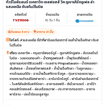
ทัวร์ไอซ์แลนด์ เรคยาวิก เซลฟอสส์ วิค ภูเขาเคิร์กจูเฟล ล่า
แสงเหนือ ขับสโนว์โมบิล
รหัสทัวร์
จำนวนวัน
สายการบิน
TVZ11006
10 วัน 7 คืน
hotel_class
restaurant
โรงแรม 3 ดาว
อาหาร 21 มื้อ
ไฮไลท์:
ล่าแสงเหนือ ขี่ม้าที่ฟาร์มเอด์เฮสตาร์ ชมถ้ำน้ำแข็งคัทลา ขับส
โนว์โมบิล
เที่ยว:
เรคยาวิค - กรุนดาร์ฟยอร์ดูร์ - ภูเขาเคิร์กจูเฟล - ขับรถสโนว์
โมบิล - วงแหวนทองคำ - น้ำตกกูลฟอสส์ - น้ำพุร้อนกีย์เซอร์ -
อุทยานแห่งชาติธิงเวลลีร์ - ทะเลสาบ Pingvallavatn - น้ำตกเซลยา
ลันส์ฟอส - น้ำตกสโกกาฟอสส์ - ถ้ำน้ำแข็งคัทลา - โจคูซาลอน -
หาดไดมอนด์บีช - ธารน้ำแข็งสกีดาราโจกูล - ทุ่งลาวาเอลดราอุน -
หาดทรายดำเรย์นิสฟายาร่า - อาร์นาร์ดรังกูร์ - ฟาร์มม้าเอด์เฮสตาร์
- โบสถ์ฮัลล์กรีมสคิร์คยา - อาคารฮอฟดิ - ซันโวยาเจอร์ - ฮาร์ป้า
คอนเสิร์ตฮอลล์ - ล่องเรือชมวาฬ - ประภาคารกรอตตา - อาคาร
พาร์ลาน - บ่อน้ำร้อนบลูลากูน