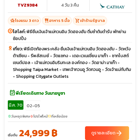
TVZ9384
4 วัน 3 คืน
hotel_class
restaurant
shopping_cart
โรงแรม 3 ดาว
อาหาร 5 มื้อ
เข้าร้านรัฐบาล
ไฮไลท์:
พิธียืมเงินเจ้าแม่กวนอิม วัดฮองฮัม ติ่มซำต้นตำรับ พักย่าน
ช้อปปิ้ง
เที่ยว:
พิธีเปิดท้องพระคลัง ยืมเงินเจ้าแม่กวนอิม วัดฮองฮัม - วัดหวัง
ต้าเซียน - รีพลัสเบย์ - วัดแชกง - เดอะเวเนเชี่ยน มาเก๊า - ซากโบสถ์
เซนต์ปอล - เจ้าแม่กวนอิมริมทะเล องค์ทอง - วัดอาม่า มาเก๊า -
Shopping Taipa Market - เทพเจ้ากวนอู วัดกวนอู - วัดเจ้าแม่ทับทิม
- Shopping Citygate Outlets
event_available
พีเรียดเดินทาง วันมาฆบูชา
มี.ค. 70
02-05
วันหยุดพิเศษ
โปรไฟไหม้
ที่เหลือน้อย
sunny
local_fire_department
confirmation_number
24,999 ฿
arrow_forward
ดูรายละเอียด
เริ่มต้น