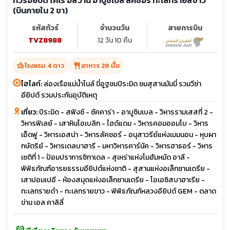
(บินภายใน 2 ขา)
รหัสทัวร์
จำนวนวัน
สายการบิน
TVZ8988
12 วัน 10 คืน
hotel_class
restaurant
โรงแรม 4 ดาว
อาหาร 28 มื้อ
ไฮไลท์:
ล่องเรือแม่น้ำไนล์ ขี่อูฐชมปิระมิด ชมสุสานมัมมี่ รวมวีซ่า
อียิปต์ รวมประกันอุบัติเหตุ
เที่ยว:
ปิระมิด - สฟิงซ์ - ซัคคาร่า - อาบูซิมเบล - วิหารรามเสสที่ 2 -
วิหารฟิเลย์ - เสาหินโอเบลิก - ไฮด์แดม - วิหารคอมออมโบ - วิหาร
เอ็ดฟู - วิหารเอสน่า - วิหารลัคซอร์ - อนุสาวรีย์แห่งเมมนอน - หุบผา
กษัตริย์ - วิหารเดลบาฮารี - มหาวิหารคาร์นัค - วิหารฮาธอร์ - วิหาร
เซติที่ 1 - ป้อมปราการซิทาเดล - สุเหร่าแห่งโมฮัมหมัด อาลี -
พิพิธภัณฑ์อารยธรรมอียิปต์แห่งชาติ - สุสานแห่งอเล็กซานเดรีย -
เสาปอมเปอี - ห้องสมุดแห่งอเล็กซานเดรีย - โอเอซิสบาฮาเรีย -
ทะเลทรายดำ - ทะเลทรายขาว - พิพิธภัณฑ์หลวงอียิปต์ GEM - ตลาด
ข่าน เอล คาลิลี่