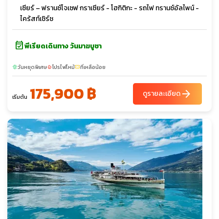
เซียร์ – ฟรานซ์โจเซฟ กราเซียร์ - โฮกิติกะ - รถไฟ ทรานซ์อัลไพน์ -
ไคร้สท์เชิร์ช
event_available
พีเรียดเดินทาง วันมาฆบูชา
วันหยุดพิเศษ
โปรไฟไหม้
ที่เหลือน้อย
sunny
local_fire_department
confirmation_number
175,900 ฿
arrow_forward
ดูรายละเอียด
เริ่มต้น