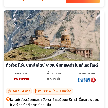
ทัวร์จอร์เจีย บาทูมี คูไตซี คาซเบกี้ มิทสเคต้า โบสถ์เกอร์เกตี้
รหัสทัวร์
จำนวนวัน
สายการบิน
TVZ11538
8 วัน 5 คืน
hotel_class
restaurant
โรงแรม 4 ดาว
อาหาร 14 มื้อ + บนเครื่อง
ไฮไลท์:
ล่องเรือทะเลดำ นั่งกระเช้าชมป้อมนาริคาล่า ขึ้นรถ 4WD ชม
โบสถ์เกอร์เกตี้ อาหารไทย 1 มื้อ