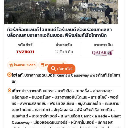
ทัวร์สก็อตแลนด์ ไฮแลนด์ ไอร์แลนด์ ล่องเรือชมทะเลสา
บล็อกเนส ปราสาทเอดินเบอระ พิพิธภัณฑ์เรือไททานิก
รหัสทัวร์
จำนวนวัน
สายการบิน
TVZ11071
12 วัน 9 คืน
hotel_class
restaurant
โรงแรม 3 ดาว
อาหาร 27 มื้อ
search
ค้นหาทัวร์
ไฮไลท์:
ปราสาทเอดินเบอระ Giant s Causeway พิพิธภัณฑ์เรือไททา
นิก
เที่ยว:
ปราสาทเอดินเบอระ - คาตันฮิล - สเตอริ่ง - ล่องทะเลสา
บล็อกเนส - อินเวอร์เนส - ปราสาทเอลีน โดเนน - เกาะสไกย์ - พอร์
ทรี - สะพานสลิกัคฮัน - ฟอร์ท วิลเลี่ยม - หมู่บ้านเกลนโค - ทะเลสาบ
ลอช โลมอน - กลาสโกว์ - จัตุรัสจอร์จ - พิพิธภัณฑ์เรือไททานิค -
เบลฟาสต์ - เดอะดาร์กเฮดจ์ - สะพานเชือก Carrick a Rede - Giant
Causeway - เมืองลอนดอนเดอร์รี่ - หน้าผาโมเฮอร์ - มัคครอส