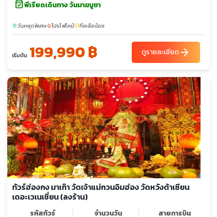
event_available
พีเรียดเดินทาง วันมาฆบูชา
วันหยุดพิเศษ
โปรไฟไหม้
ที่เหลือน้อย
sunny
local_fire_department
confirmation_number
199,990 ฿
arrow_forward
ดูรายละเอียด
เริ่มต้น
ทัวร์ฮ่องกง มาเก๊า วัดเจ้าแม่กวนอิมฮ่อง วัดหวังต้าเซียน
เดอะเวเนเชี่ยน (ลงร้าน)
รหัสทัวร์
จำนวนวัน
สายการบิน