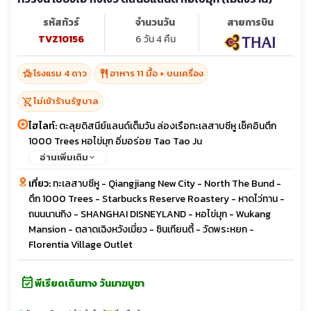
รหัสทัวร์
จำนวนวัน
สายการบิน
TVZ10156
6 วัน 4 คืน
hotel_class
restaurant
โรงแรม 4 ดาว
อาหาร 11 มื้อ + บนเครื่อง
shopping_cart_off
ไม่เข้าร้านรัฐบาล
ไฮไลท์:
ตะลุยดิสนีย์แลนด์เต็มวัน ล่องเรือทะเลสาบซีหู เช็คอินตึก
1000 Trees หอไข่มุก อิ่มอร่อย Tao Tao Ju
อ่านเพิ่มเติม
เที่ยว:
ทะเลสาบซีหู - Qiangjiang New City - North The Bund -
ตึก 1000 Trees - Starbucks Reserve Roastery - หาดไว่ทาน -
ถนนนานกิง - SHANGHAI DISNEYLAND - หอไข่มุก - Wukang
Mansion - ตลาดเฉิงหวังเมี่ยว - ซินเทียนตี้ - วัดพระหยก -
Florentia Village Outlet
event_available
พีเรียดเดินทาง วันมาฆบูชา