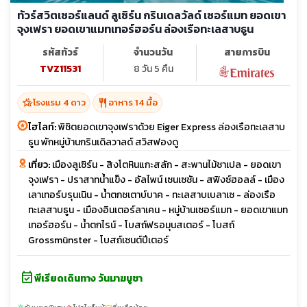
ทัวร์สวิตเซอร์แลนด์ ลูเซิร์น กรินเดลวัลด์ เซอร์แมท ยอดเขา
จุงเฟรา ยอดเขาแมทเทอร์ฮอร์น ล่องเรือทะเลสาบธูน
รหัสทัวร์
จำนวนวัน
สายการบิน
TVZ11531
8 วัน 5 คืน
hotel_class
restaurant
โรงแรม 4 ดาว
อาหาร 14 มื้อ
ไฮไลท์:
พิชิตยอดเขาจุงเฟราด้วย Eiger Express ล่องเรือทะเลสาบ
ธูน พักหมู่บ้านกรินเดิลวาลด์ สวิสฟองดู
เที่ยว:
เมืองลูเซิร์น - สิงโตหินแกะสลัก - สะพานไม้ชาเปล - ยอดเขา
จุงเฟรา - ปราสาทน้ำแข็ง - อัลไพน์ เซนเซชัน - สฟิงซ์ฮอลล์ - เมือง
เลาเทอร์บรุนเนิน - น้ำตกชเตาบ์บาค - ทะเลสาบเบลาเซ - ล่องเรือ
ทะเลสาบธูน - เมืองอินเตอร์ลาเคน - หมู่บ้านเซอร์แมท - ยอดเขาแมท
เทอร์ฮอร์น - น้ำตกไรน์ - โบสถ์ฟรอมุนสเตอร์ - โบสถ์
Grossmünster - โบสถ์เซนต์ปีเตอร์
event_available
พีเรียดเดินทาง วันมาฆบูชา