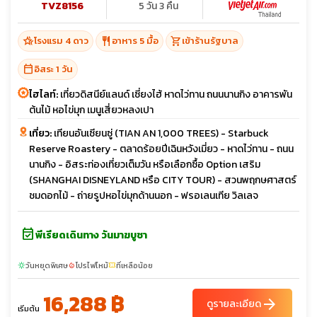
TVZ8156
5 วัน 3 คืน
hotel_class
restaurant
shopping_cart
โรงแรม 4 ดาว
อาหาร 5 มื้อ
เข้าร้านรัฐบาล
calendar_today
อิสระ 1 วัน
ไฮไลท์:
เที่ยวดิสนีย์แลนด์ เซี่ยงไฮ้ หาดไว่ทาน ถนนนานกิง อาคารพัน
ต้นไม้ หอไข่มุก เมนูเสี่ยวหลงเปา
เที่ยว:
เทียนอันเซียนซู่ (TIAN AN 1,000 TREES) - Starbuck
Reserve Roastery - ตลาดร้อยปีเฉินหวังเมี่ยว - หาดไว่ทาน - ถนน
นานกิง - อิสระท่องเที่ยวเต็มวัน หรือเลือกซื้อ Option เสริม
(SHANGHAI DISNEYLAND หรือ CITY TOUR) - สวนพฤกษศาสตร์
ชมดอกไม้ - ถ่ายรูปหอไข่มุกด้านนอก - ฟรอเลนเทีย วิลเลจ
event_available
พีเรียดเดินทาง วันมาฆบูชา
วันหยุดพิเศษ
โปรไฟไหม้
ที่เหลือน้อย
sunny
local_fire_department
confirmation_number
16,288 ฿
arrow_forward
ดูรายละเอียด
เริ่มต้น