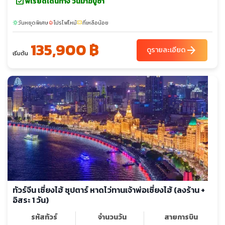
event_available
พีเรียดเดินทาง วันมาฆบูชา
วันหยุดพิเศษ
โปรไฟไหม้
ที่เหลือน้อย
sunny
local_fire_department
confirmation_number
135,900 ฿
arrow_forward
ดูรายละเอียด
เริ่มต้น
ทัวร์จีน เซี่ยงไฮ้ ซุปตาร์ หาดไว่ทานเจ้าพ่อเซี่ยงไฮ้ (ลงร้าน +
อิสระ 1 วัน)
รหัสทัวร์
จำนวนวัน
สายการบิน