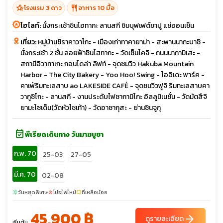
hotel_class
restaurant
โรงแรม 3 ดาว
อาหาร 10 มื้อ
ไฮไลท์:
นั่งกระเช้าชินโฮทากะ ลานสกี ชิมบุฟเฟต์ขาปู แช่ออนเซ็น
เที่ยว:
หมู่บ้านชิราคาวาโกะ - เมืองเก่าทาคายาม่า - สะพานนากะบาชิ -
นั่งกระเช้า 2 ชั้น ลอยฟ้าชินโฮทากะ - วัดเซ็นโคจิ - ถนนนากามิเสะ -
สถานีอิวาทาเกะ กอนโดล่า ลิฟท์ - จุดชมวิว Hakuba Mountain
Harbor - The City Bakery - Yoo Hoo! Swing - โออิเดะ พาร์ค -
คาเฟ่ริมทะเลสาบ ao LAKESIDE CAFÉ - จุดชมวิวฟูจิ ริมทะเลสาบคา
วากูชิโกะ - ลานสกี - งานประดับไฟซากามิโกะ อิลลูมิเนชั่น - วัดมัตสึจิ
ยามะโซเด็น(วัดหัวไชเท้า) - วัดอาซากุสะ - ย่านชินจูกุ
event_available
พีเรียดเดินทาง วันมาฆบูชา
ก.พ. 70
25-03
27-05
มี.ค. 70
02-08
วันหยุดพิเศษ
โปรไฟไหม้
ที่เหลือน้อย
sunny
local_fire_department
confirmation_number
45,900 ฿
arrow_forward
ดูรายละเอียด
เริ่มต้น