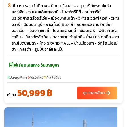
เที่ยว:
สะพานสันติภาพ - ป้อมนาริคาล่า - อนุสาวรีย์พระแม่แห่ง
จอร์เจีย - ถนนคนเดินชาเดอนี่ - โบสถ์ตรีนิตี้ - อนุสาวรีย์
ประวัติศาสตร์จอร์เจีย - เมืองมิทสเคต้า - วิหารสเวติสโคเวลี - วิหาร
จวารี - ป้อมอนานูรี - อ่างเก็บน้ำซินวาลี - อนุสรณ์สถานรัสเซีย-
จอร์เจีย - เมืองคาซเบกี้ - โบสถ์เกอร์เกตี้ - เมืองกอรี - พิพิธภัณฑ์ส
ตาลิน - เมืองอัพลีสสิค - ตลาดยามเช้าคูไตซี - น้ำพุแห่งโคลซิส - อา
รามโมตซาเมตา - ห้าง GRAND MALL - ย่านเมืองเก่า - จัตุรัสเปียเซ
ซ่า - ทะเลดำ - รูปปั้นอาลีและนีโน่
event_available
พีเรียดเดินทาง วันมาฆบูชา
วันหยุดพิเศษ
โปรไฟไหม้
ที่เหลือน้อย
sunny
local_fire_department
confirmation_number
50,999 ฿
arrow_forward
ดูรายละเอียด
เริ่มต้น