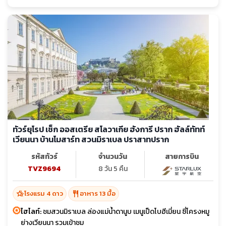
ทัวร์ยุโรป เช็ก ออสเตรีย สโลวาเกีย ฮังการี ปราก ฮัลล์ทัทท์
เวียนนา บ้านโมสาร์ท สวนมิราเบล ปราสาทปราก
รหัสทัวร์
จำนวนวัน
สายการบิน
TVZ9694
8 วัน 5 คืน
hotel_class
restaurant
โรงแรม 4 ดาว
อาหาร 13 มื้อ
ไฮไลท์:
ชมสวนมิราเบล ล่องแม่น้ำดานูบ เมนูเป็ดโบฮีเมี่ยน ซี่โครงหมู
ย่างเวียนนา รวมเข้าชม