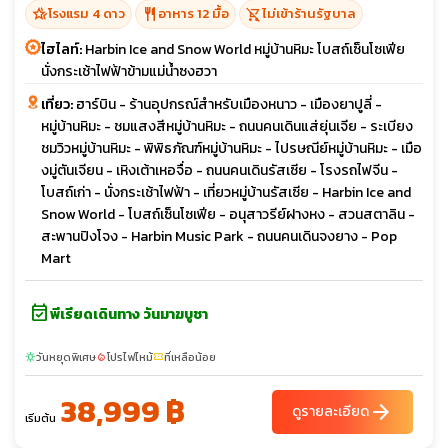
hotel_class
restaurant
shopping_cart_off
โรงแรม 4 ดาว
อาหาร 12 มื้อ
ไม่เข้าร้านรัฐบาล
ไฮไลท์:
Harbin Ice and Snow World หมู่บ้านหิมะ โบสถ์เซ็นโซเฟีย
นั่งกระเช้าไฟฟ้าข้ามแม่น้ำซงฮวา
เที่ยว:
ฮาร์บิน - ร้านอุปกรณ์สำหรับเมืองหนาว - เมืองยาปูลี่ -
หมู่บ้านหิมะ - ชมแสงสีหมู่บ้านหิมะ - ถนนคนเดินแส่ยุ่นเจีย - ระเบียง
ชมวิวหมู่บ้านหิมะ - พิพิธภัณฑ์หมู่บ้านหิมะ - ไปรษณีย์หมู่บ้านหิมะ - เมือ
งมู่ตันเจียน - เหิงเต้าเหอจื่อ - ถนนคนเดินรัสเซีย - โรงรถไฟจีน -
โบสถ์เก่า - นั่งกระเช้าไฟฟ้า - เที่ยวหมู่บ้านรัสเซีย - Harbin Ice and
Snow World - โบสถ์เซ็นโซเฟีย - อนุสาวรีย์ฝางหง - สวนสตาลิน -
สะพานปิงโจง - Harbin Music Park - ถนนคนเดินจงยาง - Pop
Mart
event_available
พีเรียดเดินทาง วันมาฆบูชา
วันหยุดพิเศษ
โปรไฟไหม้
ที่เหลือน้อย
sunny
local_fire_department
confirmation_number
38,999 ฿
arrow_forward
ดูรายละเอียด
เริ่มต้น