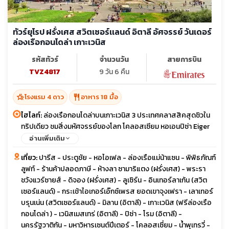
ทัวร์ยุโรป ฝรั่งเศส สวิตเซอร์เเลนด์ อิตาลี อัศจรรย์ วันเดอร์
ล่องเรือกอนโดล่า เกาะเวนิส
รหัสทัวร์
จำนวนวัน
สายการบิน
TVZ4817
9 วัน 6 คืน
hotel_class
restaurant
โรงแรม 4 ดาว
อาหาร 18 มื้อ
ไฮไลท์:
ล่องเรือกอนโดล่าบนเกาะเวนิส 3 ประเทศคลาสสิคสุดชิวใน
ทริปเดียว ชมสิ่งมหัศจรรย์ของโลก โคลอสเซียม หอเอนปิซ่า Eiger
Express กระเช้าใหม่ล่าสุด สู่ยอดเขาจุงเฟรา มิลาน เมื่องเเห่งเเฟชั่น
อ่านเพิ่มเติม
ปารีส เมืองเเห่งความเลิศหรู อินเทอร์ลาเก้น เมืองสองทะเลสาบ
เที่ยว:
ปารีส - ประตูชัย - หอไอเฟล - ล่องเรือแม่น้าแซน - พิพิธภัณฑ์
ลูฟท์ - ร้านค้าปลอดภาษี - ห้างลา ซามาริแตง (ฝรั่งเศส) - พระรา
ชวังแวร์ซายส์ - ดิจอง (ฝรั่งเศส) - ลูเซิร์น - อินเทอร์ลาเก้น (สวิต
เซอร์แลนด์) - กระเช้าไอเกอร์เอ๊กซ์เพรส ยอดเขาจุงเฟรา - เลาเทอร์
บรุนเน่น (สวิตเซอร์แลนด์) - มิลาน (อิตาลี) - เกาะเวนิส (ฟรีล่องเรือ
กอนโดล่า ) - เวนิสเมสเทร่ (อิตาลี) - ปิซ่า - โรม (อิตาลี) -
นครรัฐวาติกัน - มหาวิหารเซนต์ปีเตอร์ - โคลอสเซี่ยม - น้ำพุเทรวี่ -