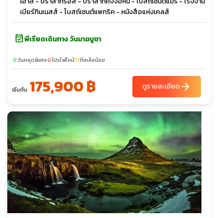
เฮ้าส์ - ปราสาทรอส - ปราสาทคิงจอห์น - โบสถ์เซนต์แมรี่ - โรงงาน
เบียร์กินเนสส์ - โบสถ์เซนต์แพทริค - หนังสือแห่งเคลส์
event_available
พีเรียดเดินทาง วันมาฆบูชา
วันหยุดพิเศษ
โปรไฟไหม้
ที่เหลือน้อย
sunny
local_fire_department
confirmation_number
175,900 ฿
arrow_forward
ดูรายละเอียด
เริ่มต้น