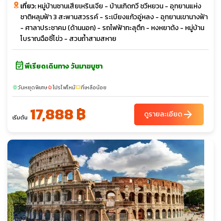
เที่ยว:
หมู่บ้านซานเสียเหรินเจีย - บ้านเกิดกวี ชวีหยวน - อุทยานแห่ง
ชาติหลุมฟ้า 3 สะพานสวรรค์ - ระเบียงแก้วอู่หลง - อุทยานเขานางฟ้า
- ศาลาประชาคม (ด้านนอก) - รถไฟฟ้าทะลุตึก - หงหยาต้ง - หมู่บ้าน
โบราณฉือซี่โข่ว - สวนถ้ำสามสหาย
event_available
พีเรียดเดินทาง วันมาฆบูชา
วันหยุดพิเศษ
โปรไฟไหม้
ที่เหลือน้อย
sunny
local_fire_department
confirmation_number
17,888 ฿
arrow_forward
ดูรายละเอียด
เริ่มต้น