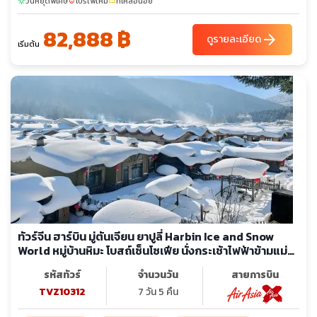
วันหยุดพิเศษ
โปรไฟไหม้
ที่เหลือน้อย
sunny
local_fire_department
confirmation_number
82,888 ฿
arrow_forward
ดูรายละเอียด
เริ่มต้น
ทัวร์จีน ฮาร์บิน มู่ตันเจียน ยาปูลี่ Harbin Ice and Snow
World หมู่บ้านหิมะ โบสถ์เซ็นโซเฟีย นั่งกระเช้าไฟฟ้าข้ามแม่น้ำ
ซงฮวา (ไม่ลงร้าน)
รหัสทัวร์
จำนวนวัน
สายการบิน
TVZ10312
7 วัน 5 คืน