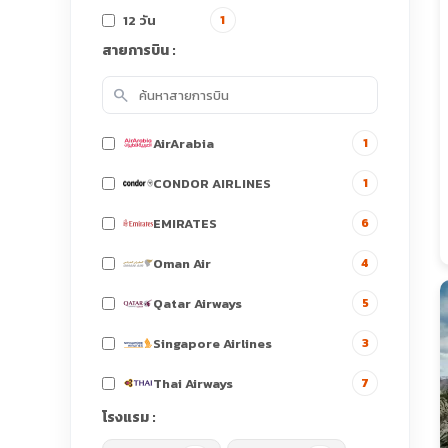
12 วัน
1
สายการบิน :
search
AirArabia
1
CONDOR AIRLINES
1
EMIRATES
6
Oman Air
4
Qatar Airways
5
Singapore Airlines
3
Thai Airways
7
โรงแรม :