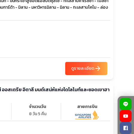
ลไมท์ - ขึ้นกระเช้าสู่ยอดแอลป์ดิซุสเซ่ - ทะเลสาบคาเรซซา - โบลซา
สาบการ์ด้า - มิลาน - มหาวิหารมิลาน - มิลาน - ทะเลสาบโคโม - ล่อง
arrow_forward
ดูรายละเอียด
นี ออสเตรีย อิตาลี มนต์เสน่ห์แห่งโดโลไมท์และยอดเขาฮา
จำนวนวัน
สายการบิน
8 วัน 5 คืน