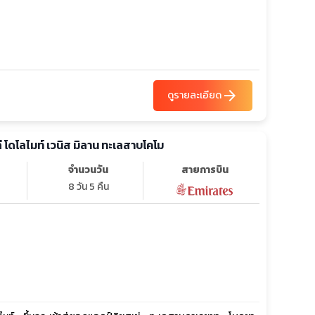
arrow_forward
ดูรายละเอียด
ลี โดโลไมท์ เวนิส มิลาน ทะเลสาบโคโม
จำนวนวัน
สายการบิน
8 วัน 5 คืน