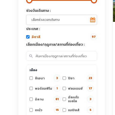
ช่วงวันเดินทาง :
ประเทศ :
อิตาลี
97
เลือกเมือง/ฤดูกาล/สถานที่ท่องเที่ยว :
search
เมือง
ซิเอนา
ปิซา
3
23
พอร์ตอฟิโน
ฟลอเรนซ์
1
17
อัลเบโร
มิลาน
81
3
เบลโล
เจนัว
เนเปิลส์
15
5