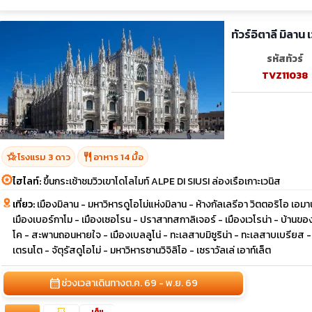
ทัวร์อิตาลี มิลาน
รหัสทัวร์
TVZ11038
hotel_class
restaurant
โรงแรม 3 ดาว
อาหาร 14 มื้อ
ไฮไลท์:
ขึ้นกระเช้าชมวิวเขาโดโลไมท์ ALPE DI SIUSI ล่องเรือเกาะเวนิส
เที่ยว:
เมืองมิลาน - มหาวิหารดูโอโม่แห่งมิลาน - ห้างกัลเลรีอา วิตตอริโอ เอม
เมืองเบอร์กาโม - เมืองเซอโรน - ปราสาทสกาลิเจอร์ - เมืองเวโรน่า - บ้านของจู
โค - สะพานถอนหายใจ - เมืองเบลลูโน่ - ทะเลสาบมิซูริน่า - ทะเลสาบเบรียส - ก
เตรนโต - จัตุรัสดูโอโม่ - มหาวิหารซานวิจิลิโอ - เซราวัลเล่ เอาท์เล็ต
calendar_month
ช่วงเวลาเดินทาง
ต.ค. 69 - พ.ย. 69
confirmation_number
เต็ม