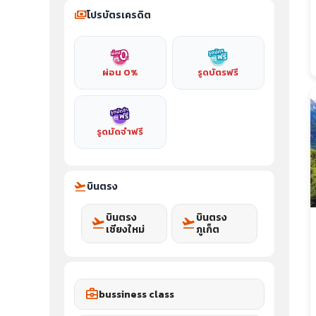
payments
โปรบัตรเครดิต
ผ่อน 0%
รูดบัตรฟรี
รูดมัดจำฟรี
flight_takeoff
บินตรง
บินตรง
บินตรง
flight_takeoff
flight_takeoff
เชียงใหม่
ภูเก็ต
business_center
bussiness class