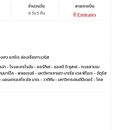
จำนวนวัน
สายการบิน
8 วัน 5 คืน
ชิงเกว แตร์เร ล่องเรือเกาะเวนิส
น่า - โรงละครโรมัน - ออร์ทิเซ่ - แอลป์ ดิ ซุสเซ่ - ทะเลสาบเบ
านมาร์โค - ฟลอเรนซ์ - มหาวิหารซานตา มาเรีย เดล ฟิโอเร - จัตุรัส
 - มอนเตรอสโซ อัล มาเร - วาติกัน - มหาวิหารเซนต์ปีเตอร์ - โคล