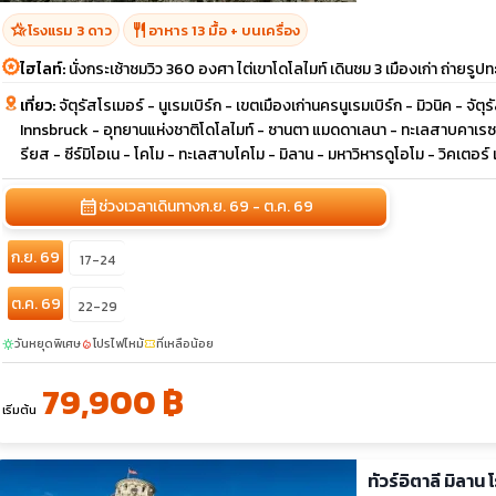
hotel_class
restaurant
โรงแรม 3 ดาว
อาหาร 13 มื้อ + บนเครื่อง
ไฮไลท์:
นั่งกระเช้าชมวิว 360 องศา ไต่เขาโดโลไมท์ เดินชม 3 เมืองเก่า ถ่ายร
เที่ยว:
จัตุรัสโรเมอร์ - นูเรมเบิร์ก - เขตเมืองเก่านครนูเรมเบิร์ก - มิวนิค - 
Innsbruck - อุทยานแห่งชาติโดโลไมท์ - ซานตา แมดดาเลนา - ทะเลสาบคาเรซซา -
รียส - ซีร์มิโอเน - โคโม - ทะเลสาบโคโม - มิลาน - มหาวิหารดูโอโม - วิคเตอร์
calendar_month
ช่วงเวลาเดินทาง
ก.ย. 69 - ต.ค. 69
ก.ย. 69
17-24
ต.ค. 69
22-29
วันหยุดพิเศษ
โปรไฟไหม้
ที่เหลือน้อย
sunny
local_fire_department
confirmation_number
79,900 ฿
เริ่มต้น
ทัวร์อิตาลี มิลา