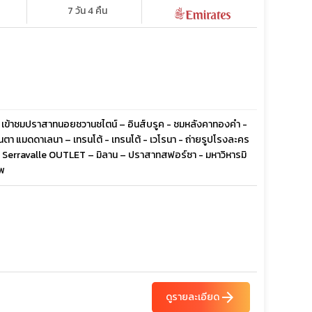
7 วัน 4 คืน
่น - เข้าชมปราสาทนอยชวานชไตน์ – อินส์บรูค - ชมหลังคาทองคำ -
ซานตา แมดดาเลนา – เทรนโต้ - เทรนโต้ - เวโรนา - ถ่ายรูปโรงละคร
 - Serravalle OUTLET – มิลาน – ปราสาทสฟอร์ซา - มหาวิหารมิ
ทพ
arrow_forward
ดูรายละเอียด