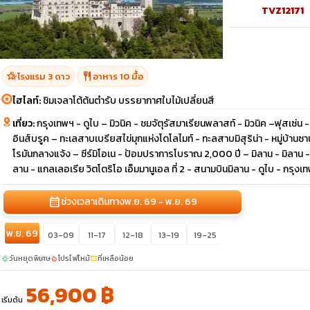
TVZ12171
hotel_class
restaurant
โรงแรม 3 ดาว
อาหาร 10 มื้อ
ไฮไลท์:
ชิมเจลาโต้ต้นตำรับ บรรยากาศใบไม้เปลี่ยนสี
เที่ยว:
กรุงเทพฯ - ดูไบ – มิวนิค - ชมจัตุรัสมาเรียนพลาสท์ - มิวนิค –ฟุสเซ
อินส์บรูค – ทะเลสาบเบรียสไข่มุกแห่งโดโลไมท์ - ทะลสาบมิสุริน่า - หมู่บ้าน
โรมันกลางแจ้ง – ซีร์มิโอเน - ป้อมปราการโบราณ 2,000 ปี – มิลาน - มิลาน
ลาน - แกลเลอเรีย วิตโตริโอ เอ็มมานูเอล ที่ 2 - สนามบินมิลาน - ดูไบ - กรุงเ
calendar_month
ช่วงเวลาเดินทาง
พ.ย. 69 - พ.ย. 69
พ.ย. 69
03-09
11-17
12-18
13-19
19-25
วันหยุดพิเศษ
โปรไฟไหม้
ที่เหลือน้อย
sunny
local_fire_department
confirmation_number
56,900 ฿
เริ่มต้น