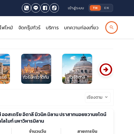
เข้าสู่ระบบ
TH
EN
รไฟไหม้
จัดกรุ๊ปทัวร์
บริการ
บทความท่องเที่ยว
search
arrow_circle_right
รนซ์
ทัวร์นครวาติกัน
ทัวร์อิตาลี
ทัวร์ชิงเกว แตร์เร
เรียงตาม
keyboard_arrow_down
นี ออสเตรีย อิตาลี มิวนิค มิลาน ปราสาทนอยชวานชไตน์
ดโลไมท์ มหาวิหารมิลาน
จำนวนวัน
สายการบิน