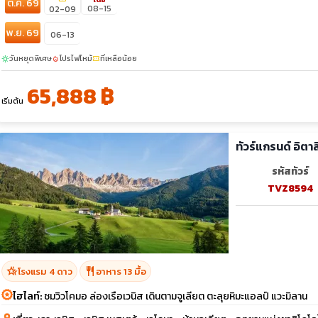
ต.ค. 69
08-15
02-09
พ.ย. 69
06-13
วันหยุดพิเศษ
โปรไฟไหม้
ที่เหลือน้อย
sunny
local_fire_department
confirmation_number
65,888 ฿
เริ่มต้น
ทัวร์แกรนด์ อิตา
รหัสทัวร์
TVZ8594
hotel_class
restaurant
โรงแรม 4 ดาว
อาหาร 13 มื้อ
ไฮไลท์:
ชมวิวโคมอ ล่องเรือเวนิส เดินตามจูเลียต ตะลุยหิมะแอลป์ แวะมิลาน