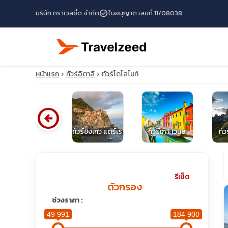
check_circle
บริษัท ทราเวลซี้ด จำกัด
ใบอนุญาต เลขที่ 11/08038
หน้าแรก
ทัวร์อิตาลี
ทัวร์โดโลไมท์
arrow_circle_left
ทัวร์อิตาลี
ทัวร์ชิงเกว แตร์เร
ทัวร์เกาะเวนิส
ทัว
travel_explore
รีเซ็ต
ตัวกรอง
calendar_month
ช่วงราคา :
49 991
184 900
search