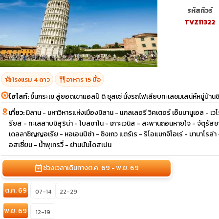
รหัสทัวร์
TVZ11322
hotel_class
restaurant
โรงแรม 4 ดาว
อาหาร 15 มื้อ
ไฮไลท์:
ขึ้นกระเช สู่ยอดเขาแอลป์ ดิ ซุสเซ่ นั่งรถไฟเลียบทะเลชมเสน่ห์หมู่บ้าน
เที่ยว:
มิลาน - มหาวิหารแห่งเมืองมิลาน - แกลเลอรี วิคเตอร์ เอ็มมานูเอล - เวโร
รียส - ทะเลสาบมิสุริน่า - โบลซาโน - เกาะเวนิส - สะพานถอนหายใจ - จัตุรัสซ
เดลลาซิญญอเรีย - หอเอนปิซ่า - ซิงเกว แตร์เร - ริโอแมกจิโอเร่ - มานาโรล่า
อสเซี่ยม - น้ำพุเทรวี่ - ย่านบันไดสเปน
calendar_month
ช่วงเวลาเดินทาง
ต.ค. 69 - พ.ย. 69
ต.ค. 69
07-14
22-29
พ.ย. 69
12-19