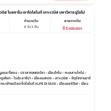
 เวนิส โบลซาโน เขาโดโลไมท์ เกาะเวนิส มหาวิหารดูโอโม่
จำนวนวัน
สายการบิน
8 วัน 5 คืน
านูเอเล ที่สอง - ปราสาทสฟอร์ซา - เมืองโกโม - ทะเลสาบโคโม่ -
เลียต - โรมัน อารีน่า - เมืองเมสเตร - เกาะเวนิส - จัตุรัสซานมาร์
ระเช้าชมวิวเขาโดโลไมท์ ALPE DI SIUSI - เมืองออร์ติเซ่ - เมือง