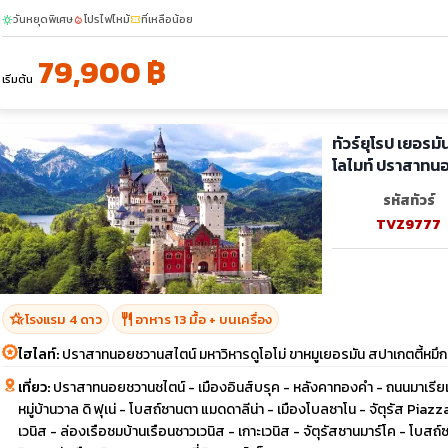
วันหยุดพิเศษ
โปรไฟไหม้
ที่เหลือน้อย
sunny
local_fire_department
confirmation_number
79,900 ฿
เริ่มต้น
ทัวร์ยุโรป เยอรมัน ออสเ
โลไมท์ ปราสาทน
รหัสทัวร์
TVZ9777
hotel_class
restaurant
โรงแรม 4 ดาว
อาหาร 13 มื้อ + บนเครื่อง
ไฮไลท์:
ปราสาทนอยชวานสไตน์ มหาวิหารดูโอโม่ ขาหมูเยอรมัน สปาเกตตี้หมึก
เที่ยว:
ปราสาทนอยชวานชไตน์ - เมืองอินส์บรุค - หลังคาทองคำ - ถนนมาเรียเทเรซ
หมู่บ้านวาล ดิ ฟุเน่ - โบสถ์ซานตา แมดดาลีน่า - เมืองโบลซาโน - จัตุรัส Piaz
เวนิส - ล่องเรือชมบ้านเรือนชาวเวนิส - เกาะเวนิส - จัตุรัสซานมาร์โค - โบสถ์