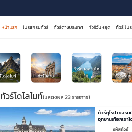
หน้าแรก
โปรแกรมทัวร์
ทัวร์ต่างประเทศ
ทัวร์วันหยุด
ทัวร์ โป
ทัวร์ทะเลสาบโค
close
ร์โดโลไมท์
ทัวร์มิลาน
โม
ทัวร์ฟลอเ
ทัวร์โดโลไมท์
(แสดงผล 23 รายการ)
ทัวร์ยุโรป เยอรม
อุทยานเทือกเขาโ
รหัสทัวร์