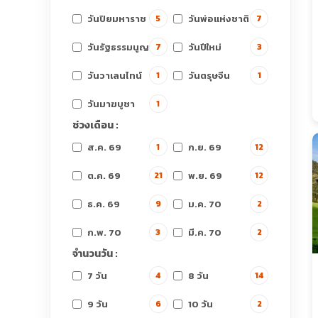
วันปิยมหาราช
วันพ่อแห่งชาติ
5
7
วันรัฐธรรมนูญ
วันปีใหม่
7
3
วันวาเลนไทน์
วันตรุษจีน
1
1
วันมาฆบูชา
1
ช่วงเดือน :
ส.ค. 69
ก.ย. 69
1
12
ต.ค. 69
พ.ย. 69
21
12
ธ.ค. 69
ม.ค. 70
9
2
ก.พ. 70
มี.ค. 70
3
2
จำนวนวัน :
7 วัน
8 วัน
4
14
9 วัน
10 วัน
6
2