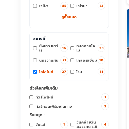
เวนิส
เวโรน่า
45
23
- ดูทั้งหมด -
สถานที่
ชิงเกว แตร์
ทะเลสาบโค
16
39
เร
โม
นครวาติกัน
โคลอสเซียม
21
10
โดโลไมท์
โรม
27
31
ตัวเลือกเพิ่มเติม :
ทัวร์ไฟไหม้
1
ทัวร์คอนเฟิร์มเดินทาง
3
วันหยุด :
วันคล้ายวัน
วันแม่
1
4
สวรรคต ร.9