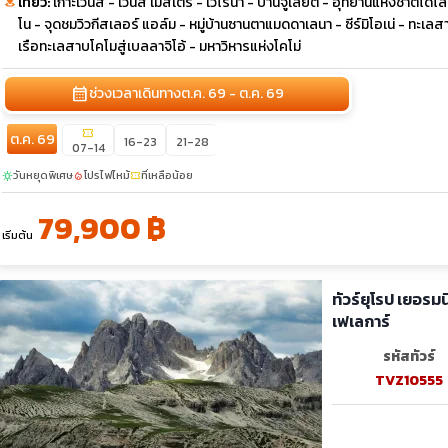
เที่ยว:
เกาะเวนิส - เวนิส เมสเตร้ - เวโรนา - บ้านจูเลียต - อุทยานแห่งชาติโดโ
โน - จุดชมวิวกีสเลอร์ แอล์ม - หมู่บ้านซานตาแมดดาเลนา - ซีร์มิโอเน่ - ทะเล
เรือทะเลสาบโคโมสู่เบลลาจิโอ้ - มหาวิหารแห่งโคโม่
calendar_month
ช่วงเวลาเดินทาง
ต.ค. 69 - ต.ค. 69
confirmation_number
ต.ค. 69
16-23
21-28
07-14
วันหยุดพิเศษ
โปรไฟไหม้
ที่เหลือน้อย
sunny
local_fire_department
confirmation_number
79,900 ฿
เริ่มต้น
ทัวร์ยุโรป เยอรม
เฟเลการ์
รหัสทัวร์
TVZ10555