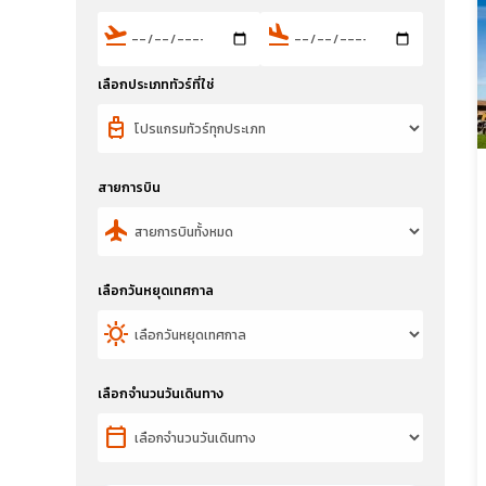
flight_takeoff
flight_land
เลือกประเภททัวร์ที่ใช่
travel_luggage_and_bags
สายการบิน
flight
เลือกวันหยุดเทศกาล
sunny
เลือกจำนวนวันเดินทาง
calendar_today