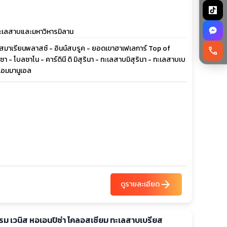
ูปทะเลสาบและมหาวิหารมิลาน
จัตุรัสมาเรียนพลาสซ์ - อินน์สบรูค - ยอดเขาฮาเฟเลการ์ Top of
call
 โบลซาโน - คาร์ดินี ดิ มิสุรินา - ทะเลสาบมิสุรินา - ทะเลสาบเบ
 เอมมานูเอล
arrow_forward
ดูรายละเอียด
น โรม เวนิส หอเอนปิซ่า โคลอสเซียม ทะเลสาบเบรียส