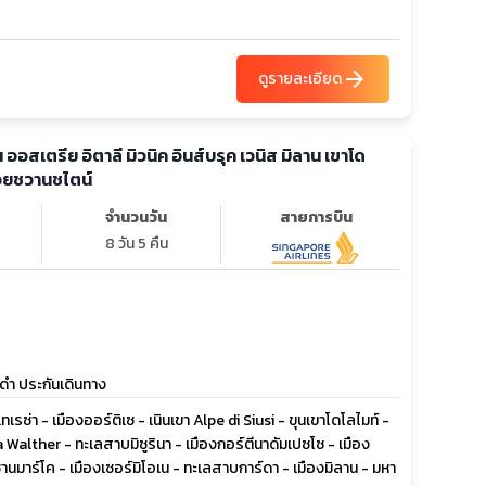
arrow_forward
ดูรายละเอียด
ตรีย อิตาลี มิวนิค อินส์บรุค เวนิส มิลาน เขาโด
อยชวานชไตน์
จำนวนวัน
สายการบิน
8 วัน 5 คืน
ดำ ประกันเดินทาง
่า - เมืองออร์ติเซ - เนินเขา Alpe di Siusi - ขุนเขาโดโลไมท์ -
za Walther - ทะเลสาบมิซูรินา - เมืองกอร์ตีนาดัมเปซโซ - เมือง
ซานมาร์โค - เมืองเซอร์มิโอเน - ทะเลสาบการ์ดา - เมืองมิลาน - มหา