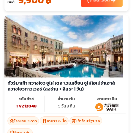
9,900 ฿
arrow_forward
ดูรายละเอียด
เริ่มต้น
ทัวร์มาเก๊า กวางโจว จูไห่ เดอะเวเนเชี่ยน จูไห่โอเปร่าเฮาส์
กวางโจวทาวเวอร์ (ลงร้าน + อิสระ 1 วัน)
รหัสทัวร์
จำนวนวัน
สายการบิน
TVZ12048
5 วัน 3 คืน
hotel_class
restaurant
shopping_cart
โรงแรม 3 ดาว
อาหาร 6 มื้อ
เข้าร้านรัฐบาล
calendar_today
อิสระ 1 วัน