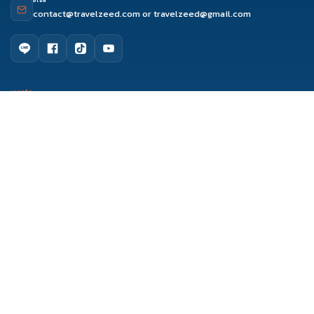
อีเมล
contact@travelzeed.com
or
travelzeed@gmail.com
ดูรีวิว
ติดต่อเซล
จองผ่านแชท
จองผ่านไลน์
เมนูหลัก
หน้าแรก
จัดกรุ๊ปทัวร์
เกี่ยวกับเรา
ติดต่อเรา
รีวิว Travelzeed
บทความท่องเที่ยว