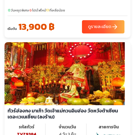
วันหยุดพิเศษ
โปรไฟไหม้
ที่เหลือน้อย
sunny
local_fire_department
confirmation_number
13,900 ฿
arrow_forward
ดูรายละเอียด
เริ่มต้น
ทัวร์ฮ่องกง มาเก๊า วัดเจ้าแม่กวนอิมฮ่อง วัดหวังต้าเซียน
เดอะเวเนเชี่ยน (ลงร้าน)
รหัสทัวร์
จำนวนวัน
สายการบิน
TVZ9384
4 วัน 3 คืน