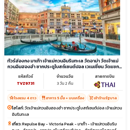
ทัวร์ฮ่องกง มาเก๊า เจ้าแม่กวนอิมริมทะเล วัดอาม่า วัดเจ้าแม่
กวนอิมฮองฮำ ซากประตูโบสถ์เซนต์ปอล เวเนเชี่ยน วัดแชกง
หมิว วัดหวังต้าเซียน (ลงร้าน)
รหัสทัวร์
จำนวนวัน
สายการบิน
TVZ9731
3 วัน 2 คืน
hotel_class
restaurant
shopping_cart
โรงแรม 4 ดาว
อาหาร 5 มื้อ + บนเครื่อง
เข้าร้านรัฐบาล
ไฮไลท์:
วัดเจ้าแม่กวนอิมฮองฮำ ซากประตูโบสถ์เซนต์ปอล เจ้าแม่กวน
อิมริมทะเล
เที่ยว:
Repulse Bay - Victoria Peak - มาเก๊า - เจ้าแม่กวนอิมริม