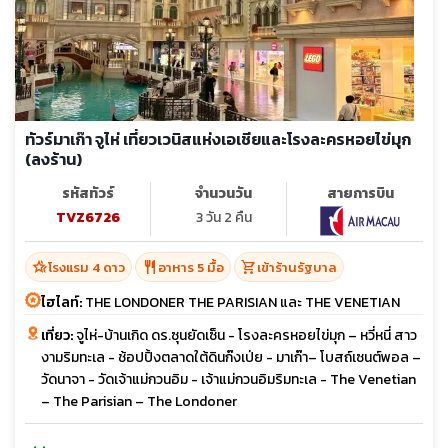
ทัวร์มาเก๊า จูไห่ เที่ยวเวนิสแห่งเอเชียและโรงละครหอยไข่มุก
(ลงร้าน)
รหัสทัวร์
จำนวนวัน
สายการบิน
TVZ6726
3 วัน 2 คืน
hotel_class
restaurant
shopping_cart
โรงแรม 4 ดาว
อาหาร 5 มื้อ
เข้าร้านรัฐบาล
ไฮไลท์:
THE LONDONER THE PARISIAN และ THE VENETIAN
เที่ยว:
จูไห่-บ้านเกิด ดร.ซุนยัดเซ็น - โรงละครหอยไข่มุก – หวี่หนี่ สาว
งามริมทะเล - ช้อปปิ้งตลาดใต้ดินก๊งเป่ย - มาเก๊า– โบสถ์เซนต์พอล –
วัดนาจา - วัดเจ้าแม่กวนอิม - เจ้าแม่กวนอิมริมทะเล - The Venetian
– The Parisian – The Londoner