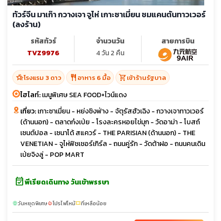
ทัวร์จีน มาเก๊า กวางเจา จูไห่ เกาะซาเมี่ยน ชมแคนตันทาวเวอร์
(ลงร้าน)
รหัสทัวร์
จำนวนวัน
สายการบิน
TVZ9976
4 วัน 2 คืน
hotel_class
restaurant
shopping_cart
โรงแรม 3 ดาว
อาหาร 6 มื้อ
เข้าร้านรัฐบาล
ไฮไลท์:
เมนูพิเศษ SEA FOOD+ไวน์แดง
เที่ยว:
เกาะซาเมี่ยน - หย่งชิงฟ่าง - จัตุรัสฮัวเฉิง - กวางเจาทาวเวอร์
(ด้านนอก) - ตลาดก๋งเป่ย - โรงละครหอยไข่มุก - วัดอาม่า - โบสถ์
เซนต์ปอล - เซนาโด้ สแควร์ - THE PARISIAN (ด้านนอก) - THE
VENETIAN - จูไห่ฟิชเชอร์เกิร์ล - ถนนคู่รัก - วัดต้าฝอ - ถนนคนเดิน
เป่ยจิงลู่ - POP MART
event_available
พีเรียดเดินทาง วันเข้าพรรษา
วันหยุดพิเศษ
โปรไฟไหม้
ที่เหลือน้อย
sunny
local_fire_department
confirmation_number