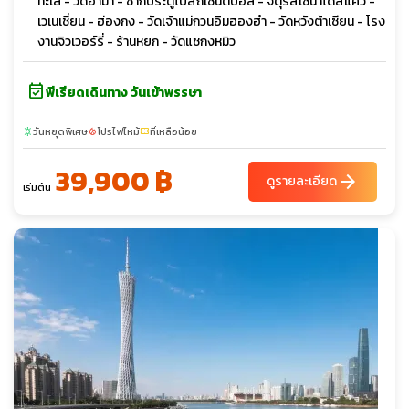
ทะเล - วัดอาม่า - ซากประตูโบสถ์เซนต์ปอล - จัตุรัสเซนาโดสแคว์ -
เวเนเชี่ยน - ฮ่องกง - วัดเจ้าแม่กวนอิมฮองฮำ - วัดหวังต้าเซียน - โรง
งานจิวเวอร์รี่ - ร้านหยก - วัดแชกงหมิว
event_available
พีเรียดเดินทาง วันเข้าพรรษา
วันหยุดพิเศษ
โปรไฟไหม้
ที่เหลือน้อย
sunny
local_fire_department
confirmation_number
39,900 ฿
arrow_forward
ดูรายละเอียด
เริ่มต้น