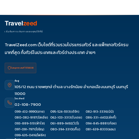
รายการได้
ควรดูจำนวนวัน ไฮไลต์ที่รวมจริง โรงแรม สายการบิน มื้ออาหาร และ
ช่วงราคา ไม่ควรเทียบจากราคาต่ำสุดเพียงอย่างเดียว
Travel
zeed
เริ่มต้นการเดินทางของคุณได้ที่นี่
TravelZeed.com เว็บไซต์ที่รวมรวมโปรแกรมทัวร์ และแพ็กเกจทัวร์ครบ
มากที่สุด ทั้งทัวร์ในประเทศและทัวร์ต่างประเทศ ง่ายๆ
ใบอนุญาต เลขที่ 11/08038
ที่อยู่
105/12 ถนน ราชพฤกษ์ ตำบล บางรักน้อย อำเภอเมืองนนทบุรี นนทบุรี
11000
โทรศัพท์
02-108-7900
099-432-9990
(อาย)
095-524-5513
(เติร์ก)
082-913-3336
(นินิ)
080-082-9197
(รัสเซีย)
062-103-3313
(ใบเตย)
086-331-4402
(ลัคกี้)
093-889-5151
(ฟ้าใส)
061-889-9492
(วิววี่)
094-845-8881
(ก้อย)
097-091-7971
(โจริญ)
080-394-3310
(เก็บ)
081-639-8333
(แอม)
099-635-0416
(โฟล์ค)