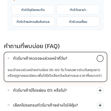
ทัวร์จัตุรัสเซนาโด
ทัวร์วัดอาม่า
ทัวร์เจ้าแม่กวนอิมริมทะเล
ทัวร์เวเนเชี่ยน
คำถามที่พบบ่อย (FAQ)
ทัวร์มาเก๊าควรจองล่วงหน้ากี่วัน?
01
แนะนำจองล่วงหน้าอย่างน้อย 30-60 วัน โดยเฉพาะช่วงวันหยุดยาว
หรือฤดูกาลยอดนิยม เพื่อให้มีตัวเลือกวันเดินทางและราคาที่เหมาะกว่า
ทัวร์มาเก๊ามีโปรผ่อน 0% หรือไม่?
02
บางโปรแกรมมีโปรผ่อน 0% หรือโปรโมชั่นบัตรเครดิตตามเงื่อนไขที่
เลือกโปรแกรมทัวร์มาเก๊าอย่างไรให้คุ้ม?
03
บริษัทกำหนด สามารถดูสัญลักษณ์โปรโมชั่นในรายการทัวร์แต่ละ