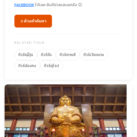
FACEBOOK
ได้เลย ยินดีช่วยเสมอครับ 😊
ล้างคำค้นหา
RELATED TOUR
ทัวร์ญี่ปุ่น
ทัวร์จีน
ทัวร์เกาหลี
ทัวร์เวียดนาม
ทัวร์ฮ่องกง
ทัวร์ยุโรป