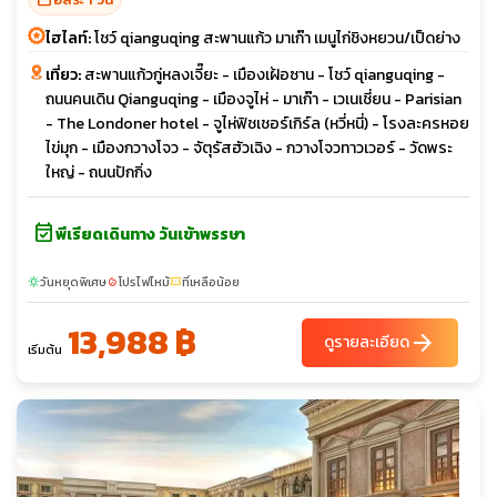
ไฮไลท์:
โชว์ qianguqing สะพานแก้ว มาเก๊า เมนูไก่ชิงหยวน/เป็ดย่าง
เที่ยว:
สะพานแก้วกู่หลงเจี๊ยะ - เมืองเฝ้อซาน - โชว์ qianguqing -
ถนนคนเดิน Qianguqing - เมืองจูไห่ - มาเก๊า - เวเนเชี่ยน - Parisian
- The Londoner hotel - จูไห่ฟิชเชอร์เกิร์ล (หวี่หนี่) - โรงละครหอย
ไข่มุก - เมืองกวางโจว - จัตุรัสฮัวเฉิง - กวางโจวทาวเวอร์ - วัดพระ
ใหญ่ - ถนนปักกิ่ง
event_available
พีเรียดเดินทาง วันเข้าพรรษา
วันหยุดพิเศษ
โปรไฟไหม้
ที่เหลือน้อย
sunny
local_fire_department
confirmation_number
13,988 ฿
arrow_forward
ดูรายละเอียด
เริ่มต้น