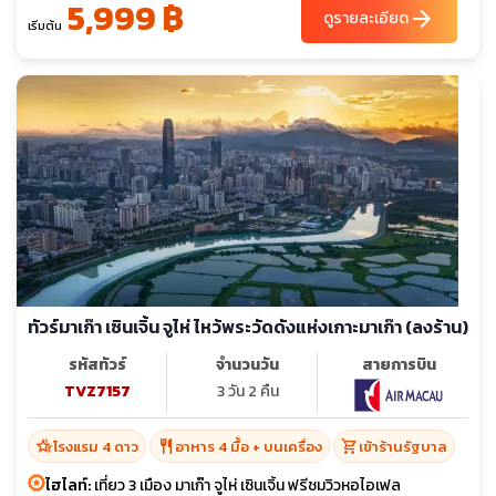
5,999 ฿
arrow_forward
ดูรายละเอียด
เริ่มต้น
ทัวร์มาเก๊า เซินเจิ้น จูไห่ ไหว้พระวัดดังแห่งเกาะมาเก๊า (ลงร้าน)
รหัสทัวร์
จำนวนวัน
สายการบิน
TVZ7157
3 วัน 2 คืน
hotel_class
restaurant
shopping_cart
โรงแรม 4 ดาว
อาหาร 4 มื้อ + บนเครื่อง
เข้าร้านรัฐบาล
ไฮไลท์:
เที่ยว 3 เมือง มาเก๊า จูไห่ เซินเจิ้น ฟรีชมวิวหอไอเฟล