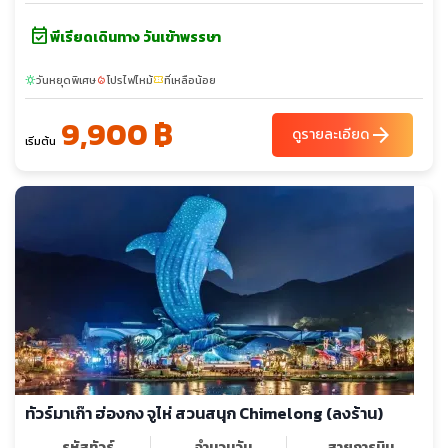
event_available
พีเรียดเดินทาง วันเข้าพรรษา
วันหยุดพิเศษ
โปรไฟไหม้
ที่เหลือน้อย
sunny
local_fire_department
confirmation_number
9,900 ฿
arrow_forward
ดูรายละเอียด
เริ่มต้น
ทัวร์มาเก๊า ฮ่องกง จูไห่ สวนสนุก Chimelong (ลงร้าน)
รหัสทัวร์
จำนวนวัน
สายการบิน