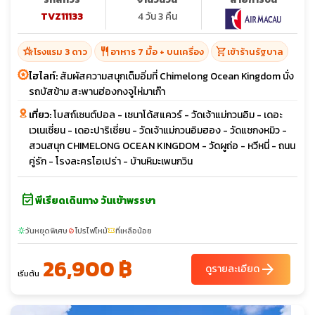
TVZ11133
4 วัน 3 คืน
hotel_class
restaurant
shopping_cart
โรงแรม 3 ดาว
อาหาร 7 มื้อ + บนเครื่อง
เข้าร้านรัฐบาล
ไฮไลท์:
สัมผัสความสนุกเต็มอิ่มที่ Chimelong Ocean Kingdom นั่ง
รถบัสข้าม สะพานฮ่องกงจูไห่มาเก๊า
เที่ยว:
โบสถ์เซนต์ปอล - เซนาโด้สแควร์ - วัดเจ้าแม่กวนอิม - เดอะ
เวเนเชี่ยน - เดอะปาริเชี่ยน - วัดเจ้าแม่กวนอิมฮอง - วัดแชกงหมิว -
สวนสนุก CHIMELONG OCEAN KINGDOM - วัดผูถ่อ - หวีหนี่ - ถนน
คู่รัก - โรงละครโอเปร่า - บ้านหิมะเพนกวิน
event_available
พีเรียดเดินทาง วันเข้าพรรษา
วันหยุดพิเศษ
โปรไฟไหม้
ที่เหลือน้อย
sunny
local_fire_department
confirmation_number
26,900 ฿
arrow_forward
ดูรายละเอียด
เริ่มต้น