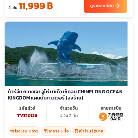
11,999 ฿
arrow_forward
ดูรายละเอียด
เริ่มต้น
ทัวร์จีน กวางเจา จูไห่ มาเก๊า เช็คอิน CHIMELONG OCEAN
KINGDOM แคนตันทาวเวอร์ (ลงร้าน)
รหัสทัวร์
จำนวนวัน
สายการบิน
TVZ10128
4 วัน 2 คืน
hotel_class
restaurant
shopping_cart
โรงแรม 3 ดาว
อาหาร 5 มื้อ
เข้าร้านรัฐบาล