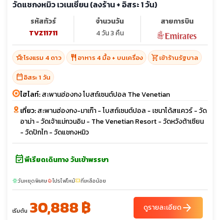
วัดแชกงหมิว เวเนเชี่ยน (ลงร้าน + อิสระ 1 วัน)
รหัสทัวร์
จำนวนวัน
สายการบิน
TVZ11711
4 วัน 3 คืน
hotel_class
restaurant
shopping_cart
โรงแรม 4 ดาว
อาหาร 4 มื้อ + บนเครื่อง
เข้าร้านรัฐบาล
calendar_today
อิสระ 1 วัน
ไฮไลท์:
สะพานฮ่องกง โบสถ์เซนต์ปอล The Venetian
เที่ยว:
สะพานฮ่องกง-มาเก๊า - โบสถ์เซนต์ปอล - เซนาโด้สแควร์ - วัด
อาม่า - วัดเจ้าแม่กวนอิม - The Venetian Resort - วัดหวังต้าเซียน
- วัดปักไท - วัดแชกงหมิว
event_available
พีเรียดเดินทาง วันเข้าพรรษา
วันหยุดพิเศษ
โปรไฟไหม้
ที่เหลือน้อย
sunny
local_fire_department
confirmation_number
30,888 ฿
arrow_forward
ดูรายละเอียด
เริ่มต้น