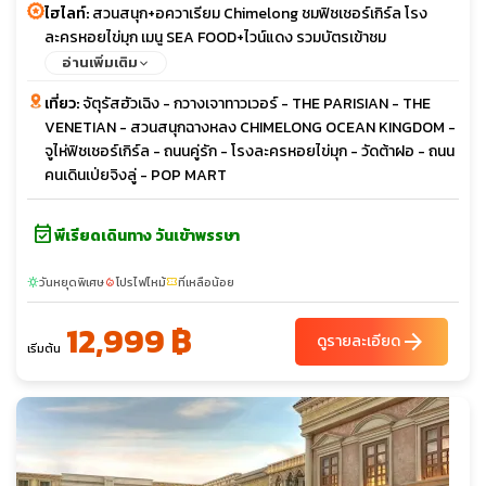
ไฮไลท์:
สวนสนุก+อควาเรียม Chimelong ชมฟิชเชอร์เกิร์ล โรง
ละครหอยไข่มุก เมนู SEA FOOD+ไวน์แดง รวมบัตรเข้าชม
อ่านเพิ่มเติม
เที่ยว:
จัตุรัสฮัวเฉิง - กวางเจาทาวเวอร์ - THE PARISIAN - THE
VENETIAN - สวนสนุกฉางหลง CHIMELONG OCEAN KINGDOM -
จูไห่ฟิชเชอร์เกิร์ล - ถนนคู่รัก - โรงละครหอยไข่มุก - วัดต้าฝอ - ถนน
คนเดินเป่ยจิงลู่ - POP MART
event_available
พีเรียดเดินทาง วันเข้าพรรษา
วันหยุดพิเศษ
โปรไฟไหม้
ที่เหลือน้อย
sunny
local_fire_department
confirmation_number
12,999 ฿
arrow_forward
ดูรายละเอียด
เริ่มต้น