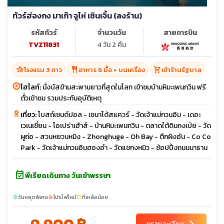
ทัวร์ฮ่องกง มาเก๊า จูไห่ เซินเจิ้น (ลงร้าน)
รหัสทัวร์
จำนวนวัน
สายการบิน
TVZ11831
4 วัน 2 คืน
hotel_class
restaurant
shopping_cart
โรงแรม 3 ดาว
อาหาร 6 มื้อ + บนเครื่อง
เข้าร้านรัฐบาล
ไฮไลท์:
นั่งบัสข้ามสะพานยาวที่สุดในโลก เข้าชมบ้านหิมะเพนกวิน ฟรี
ตั๋วเข้าชม รวมประกันอุบัติเหตุ
เที่ยว:
โบสถ์เซนต์ปอล - เซนาโด้สแควร์ - วัดเจ้าแม่กวนอิม - เดอะ
เวเนเชี่ยน - โอเปร่าเฮ้าส์ - บ้านหิมะเพนกวิน - ตลาดใต้ดินกงเป่ย - วัด
ผูถ่อ - สวนหยวนหมิง - Zhonghuge - Oh Bay - ตึกผิงอัน - Co Co
Park - วัดเจ้าแม่กวนอิมฮองอำ - วัดแชกงหมิว - ช้อปปิ้งถนนนาธาน
event_available
พีเรียดเดินทาง วันเข้าพรรษา
วันหยุดพิเศษ
โปรไฟไหม้
ที่เหลือน้อย
sunny
local_fire_department
confirmation_number