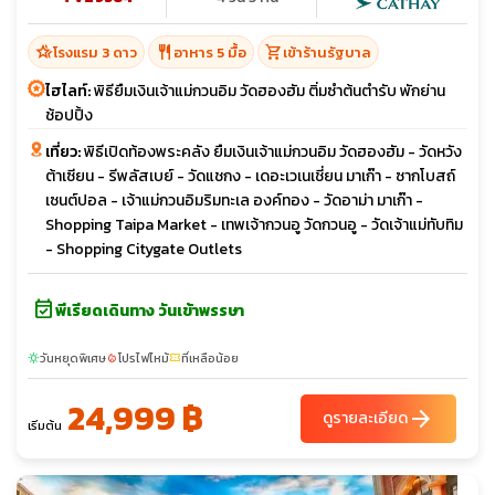
hotel_class
restaurant
shopping_cart
โรงแรม 3 ดาว
อาหาร 5 มื้อ
เข้าร้านรัฐบาล
ไฮไลท์:
พิธียืมเงินเจ้าแม่กวนอิม วัดฮองฮัม ติ่มซำต้นตำรับ พักย่าน
ช้อปปิ้ง
เที่ยว:
พิธีเปิดท้องพระคลัง ยืมเงินเจ้าแม่กวนอิม วัดฮองฮัม - วัดหวัง
ต้าเซียน - รีพลัสเบย์ - วัดแชกง - เดอะเวเนเชี่ยน มาเก๊า - ซากโบสถ์
เซนต์ปอล - เจ้าแม่กวนอิมริมทะเล องค์ทอง - วัดอาม่า มาเก๊า -
Shopping Taipa Market - เทพเจ้ากวนอู วัดกวนอู - วัดเจ้าแม่ทับทิม
- Shopping Citygate Outlets
event_available
พีเรียดเดินทาง วันเข้าพรรษา
วันหยุดพิเศษ
โปรไฟไหม้
ที่เหลือน้อย
sunny
local_fire_department
confirmation_number
24,999 ฿
arrow_forward
ดูรายละเอียด
เริ่มต้น