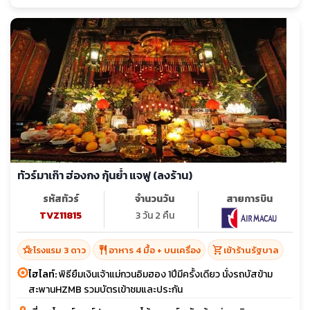
ทัวร์มาเก๊า ฮ่องกง กุ้นย้ำ แจฟู (ลงร้าน)
รหัสทัวร์
จำนวนวัน
สายการบิน
TVZ11815
3 วัน 2 คืน
hotel_class
restaurant
shopping_cart
โรงแรม 3 ดาว
อาหาร 4 มื้อ + บนเครื่อง
เข้าร้านรัฐบาล
ไฮไลท์:
พิธียืมเงินเจ้าแม่กวนอิมฮอง 1ปีมีครั้งเดียว นั่งรถบัสข้าม
สะพานHZMB รวมบัตรเข้าชมและประกัน