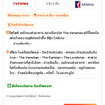
TVZ12184
3 วัน 2 คืน
hotel_class
restaurant
โรงแรม 4 ดาว
อาหาร 6 มื้อ + บนเครื่อง
shopping_cart_off
ไม่เข้าร้านรัฐบาล
ไฮไลท์:
ชมโดรนส่งอาหาร ล่องเรือเวนิส The Venetian ฟรีขึ้นหอไอ
เฟลจำลอง เมนูพิเศษเป๋าฮื้อ ซีฟู้ด ไวน์แดง
อ่านเพิ่มเติม
เที่ยว:
โบสถ์เซนต์พอล - วัดเจ้าแม่กวนอิม - ผ่านชม เจ้าแม่กวนอิมริม
ทะเล - The Venetian - The Parisian + The Londoner - สะพาน
ข้ามทะเลยาวที่สุดในโลก - อ่าวเซินเจิ้น - ชมโดรนส่งอาหาร - สถานีรถ
ไฟกั่งเสียเป่ย (ดวงตาแห่งเซินเจิ้น) - ตลาดตงเหมิน - หมู่บ้านหนาน
โถว - ร้านหนังสือจงซูเก๋อ - หวี่หนี่ - โรงละครจูไห่
event_available
พีเรียดเดินทาง วันเข้าพรรษา
วันหยุดพิเศษ
โปรไฟไหม้
ที่เหลือน้อย
sunny
local_fire_department
confirmation_number