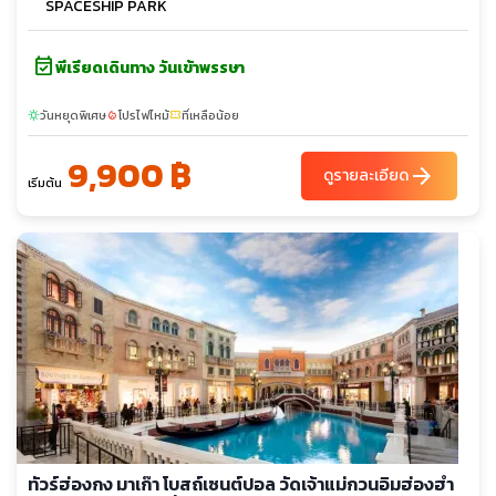
SPACESHIP PARK
event_available
พีเรียดเดินทาง วันเข้าพรรษา
วันหยุดพิเศษ
โปรไฟไหม้
ที่เหลือน้อย
sunny
local_fire_department
confirmation_number
9,900 ฿
arrow_forward
ดูรายละเอียด
เริ่มต้น
ทัวร์ฮ่องกง มาเก๊า โบสถ์เซนต์ปอล วัดเจ้าแม่กวนอิมฮ่องฮำ