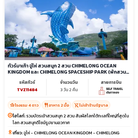
ทัวร์มาเก๊า จู่ไห่ สวนสนุก 2 สวน CHIMELONG OCEAN
KINGDOM และ CHIMELONG SPACESHIP PARK (พักสวน
สนุก 2 คืน) (ไม่ลงร้าน)
รหัสทัวร์
จำนวนวัน
สายการบิน
TVZ11484
3 วัน 2 คืน
hotel_class
restaurant
shopping_cart_off
โรงแรม 4 ดาว
อาหาร 2 มื้อ
ไม่เข้าร้านรัฐบาล
ไฮไลท์:
รวมบัตรเข้าสวนสนุก 2 สวน สัมผัสโลกใต้ทะเลที่ใหญ่ที่สุดใน
โลก สวนสนุกดีไซน์รูปยานอวกาศ
เที่ยว:
จูไห่ - CHIMELONG OCEAN KINGDOM - CHIMELONG