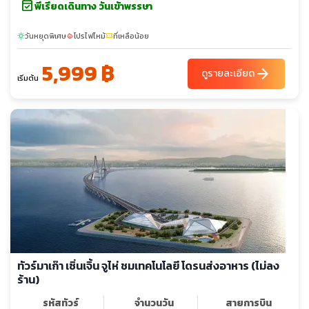
event_available
พีเรียดเดินทาง วันเข้าพรรษา
วันหยุดพิเศษ
โปรไฟไหม้
ที่เหลือน้อย
sunny
local_fire_department
confirmation_number
5,999 ฿
arrow_forward
ดูรายละเอียด
เริ่มต้น
ทัวร์มาเก๊า เซิ่นเจิ้น จูไห่ ชมเทคโนโลยี โดรนส่งอาหาร (ไม่ลง
ร้าน)
รหัสทัวร์
จำนวนวัน
สายการบิน