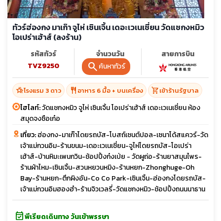
ทัวร์ฮ่องกง มาเก๊า จูไห่ เซินเจิ้น เดอะเวเนเชี่ยน วัดแชกงหมิว
โอเปร่าเฮ้าส์ (ลงร้าน)
รหัสทัวร์
จำนวนวัน
สายการบิน
search
TVZ9250
4 วัน 2 คืน
ค้นหาทัวร์
hotel_class
restaurant
shopping_cart
โรงแรม 3 ดาว
อาหาร 6 มื้อ + บนเครื่อง
เข้าร้านรัฐบาล
ไฮไลท์:
วัดแชกงหมิว จูไห่ เซินเจิ้น โอเปร่าเฮ้าส์ เดอะเวเนเชี่ยน ห้อง
สมุดจงซือเก๋อ
เที่ยว:
ฮ่องกง-มาเก๊าโดยรถบัส-โบสถ์เซนต์ปอล-เซนาโด้สแควร์-วัด
เจ้าแม่กวนอิม-ร้านขนม-เดอะเวเนเชี่ยน-จูไห่โดยรถบัส-โอเปร่า
เฮ้าส์-บ้านหิมะเพนกวิน-ช้อปปิ้งก๋งเป่ย - วัดผูถ่อ-ร้านยาสมุนไพร-
ร้านผ้าไหม-เซินเจิ้น-สวนหยวนหมิง-ร้านหยก-Zhonghuge-Oh
Bay-ร้านหยก-ตึกผิงอัน-Co Co Park-เซินเจิ้น-ฮ่องกงโดยรถบัส-
เจ้าแม่กวนอิมฮองฮำ-ร้านจิวเวลรี่-วัดแชกงหมิว-ช้อปปิ้งถนนนาธาน
event_available
พีเรียดเดินทาง วันเข้าพรรษา