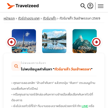
search
account_circle
menu
หน้าแรก
ทัวร์ต่างประเทศ
ทัวร์มาเก๊า
ทัวร์มาเก๊า วันเข้าพรรษา 2569
arrow_circle_left
arrow_circle_right
close
ทัวร์สหรัฐอาหรับ
เอมิเรตส์
ทัวร์ปากีสถาน
ทัวร์ทิเบต
ท
travel_explore
ไม่พบผลการค้นหา
ไม่พบข้อมูลคำค้นหา "
ทัวร์มาเก๊า วันเข้าพรรษา
"
calendar_month
• คุณอาจลองคลิก "ล้างคำค้นหา" แล้วกดปุ่ม "ค้นหา" ตรงเมนูด้าน
search
บนเพื่อค้นหาทัวร์ใหม่
• หรือคุณสามารถใช้กล่องค้นหาทางซ้ายมือเพื่อเลือกค้นหาทัวร์ที่
ต้องการ
• ยังไม่เจอทัวร์ที่ใช่? ทีมงานของเราพร้อมช่วยหาให้ ทัก
LINE
หรือ