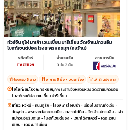
ทัวร์จีน จูไห่ มาเก๊า เวเนเชี่ยน ปาริเชี่ยน วัดเจ้าแม่กวนอิม
โบสถ์เซนต์ปอล โรงละครหอยมุก (ลงร้าน)
รหัสทัวร์
จำนวนวัน
สายการบิน
TVZ11129
3 วัน 2 คืน
hotel_class
restaurant
shopping_cart
โรงแรม 3 ดาว
อาหาร 5 มื้อ + บนเครื่อง
เข้าร้านรัฐบาล
ไฮไลท์:
ชมโรงละครหอยมุก พระราชวังหยวนหมิง วัดเจ้าแม่กวนอิม
โบสถ์เซนต์ปอ เวเนเชี่ยน ปาริเชี่ยน
เที่ยว:
หวีหนี่ - ถนนคู่รัก - โรงละครโอเปร่า - เมืองโบราณถังเจีย -
วัดผูถ่อ - พระราชวังหยวนหมิง - ตลาดใต้ดิน - วัดเจ้าแม่กวนอิม - เจ้า
แม่กวนอิมริมทะเล - โบสถ์เซนต์ปอล - เซนาโด้สแควร์ - เดอะเวเน
เชี่ยน - เดอะปาริเชี่ยน