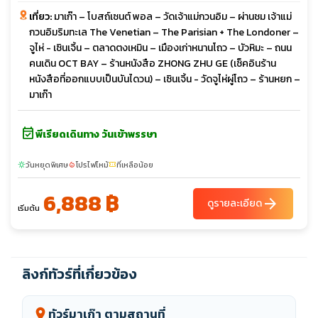
เที่ยว:
มาเก๊า – โบสถ์เซนต์ พอล – วัดเจ้าแม่กวนอิม – ผ่านชม เจ้าแม่
กวนอิมริมทะเล The Venetian – The Parisian + The Londoner –
จูไห่ - เซินเจิ้น – ตลาดตงเหมิน – เมืองเก่าหนานโถว – บัวหิมะ – ถนน
คนเดิน OCT BAY – ร้านหนังสือ ZHONG ZHU GE (เช็คอินร้าน
หนังสือที่ออกแบบเป็นบันไดวน) – เซินเจิ้น - วัดจูไห่ผู่โถว – ร้านหยก –
มาเก๊า
event_available
พีเรียดเดินทาง วันเข้าพรรษา
วันหยุดพิเศษ
โปรไฟไหม้
ที่เหลือน้อย
sunny
local_fire_department
confirmation_number
6,888 ฿
arrow_forward
ดูรายละเอียด
เริ่มต้น
ลิงก์ทัวร์ที่เกี่ยวข้อง
ทัวร์มาเก๊า ตามสถานที่
location_on