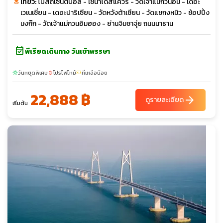
เที่ยว:
โบสถ์เซนต์ปอล - เซนาโด้สแควร์ - วัดเจ้าแม่กวนอิม - เดอะ
เวเนเชี่ยน - เดอะปาริเซียน - วัดหวังต้าเซียน - วัดแชกงหมิว - ช้อปปิ้ง
มงก๊ก - วัดเจ้าแม่กวนอิมฮอง - ย่านจิมซาจุ่ย ถนนนาธาน
event_available
พีเรียดเดินทาง วันเข้าพรรษา
วันหยุดพิเศษ
โปรไฟไหม้
ที่เหลือน้อย
sunny
local_fire_department
confirmation_number
22,888 ฿
arrow_forward
ดูรายละเอียด
เริ่มต้น