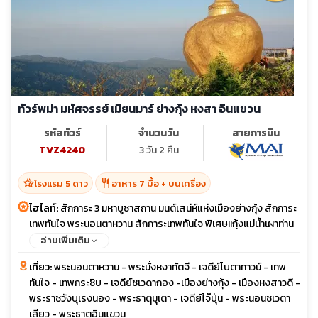
ทัวร์พม่า มหัศจรรย์ เมียนมาร์ ย่างกุ้ง หงสา อินแขวน
รหัสทัวร์
จำนวนวัน
สายการบิน
TVZ4240
3 วัน 2 คืน
hotel_class
restaurant
โรงแรม 5 ดาว
อาหาร 7 มื้อ + บนเครื่อง
ไฮไลท์:
สักการะ 3 มหาบูชาสถาน มนต์เสน่ห์แห่งเมืองย่างกุ้ง สักการะ
เทพทันใจ พระนอนตาหวาน สักการะเทพทันใจ พิเศษ!!กุ้งแม่น้ำเผาท่าน
ละ 1 ตัว พักบนพระธาตุอินทร์แขวน 1 คืน
อ่านเพิ่มเติม
เที่ยว:
พระนอนตาหวาน - พระนั่งหงาทัตจี - เจดีย์โบตาทาวน์ - เทพ
ทันใจ - เทพกระซิบ - เจดีย์ชเวดากอง -เมืองย่างกุ้ง - เมืองหงสาวดี -
พระราชวังบุเรงนอง - พระธาตุมุเตา - เจดีย์ไจ๊ปุ่น - พระนอนชเวตา
เลียว - พระธาตุอินแขวน