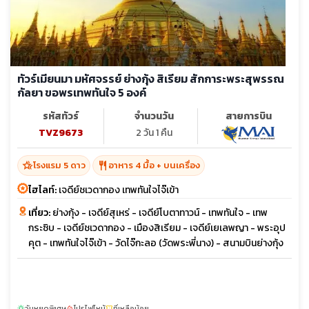
ทัวร์เมียนมา มหัศจรรย์ ย่างกุ้ง สิเรียม สักการะพระสุพรรณ
กัลยา ขอพรเทพทันใจ 5 องค์
รหัสทัวร์
จำนวนวัน
สายการบิน
TVZ9673
2 วัน 1 คืน
hotel_class
restaurant
โรงแรม 5 ดาว
อาหาร 4 มื้อ + บนเครื่อง
ไฮไลท์:
เจดีย์ชเวดากอง เทพทันใจไจ๊เข้า
เที่ยว:
ย่างกุ้ง - เจดีย์สุเหร่ - เจดีย์โบตาทาวน์ - เทพทันใจ - เทพ
กระซิบ - เจดีย์ชเวดากอง - เมืองสิเรียม - เจดีย์เยเลพญา - พระอุป
คุต - เทพทันใจไจ๊เข้า - วัดไจ๊กะลอ (วัดพระพี่นาง) - สนามบินย่างกุ้ง
วันหยุดพิเศษ
โปรไฟไหม้
ที่เหลือน้อย
sunny
local_fire_department
confirmation_number