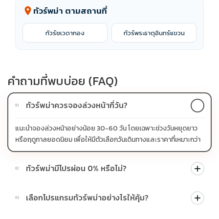
ทัวร์พม่า ตามสถานที่
location_on
ทัวร์ชเวดากอง
ทัวร์พระธาตุอินทร์แขวน
คำถามที่พบบ่อย (FAQ)
ทัวร์พม่าควรจองล่วงหน้ากี่วัน?
01
แนะนำจองล่วงหน้าอย่างน้อย 30-60 วัน โดยเฉพาะช่วงวันหยุดยาว
หรือฤดูกาลยอดนิยม เพื่อให้มีตัวเลือกวันเดินทางและราคาที่เหมาะกว่า
ทัวร์พม่ามีโปรผ่อน 0% หรือไม่?
02
บางโปรแกรมมีโปรผ่อน 0% หรือโปรโมชั่นบัตรเครดิตตามเงื่อนไขที่
เลือกโปรแกรมทัวร์พม่าอย่างไรให้คุ้ม?
03
บริษัทกำหนด สามารถดูสัญลักษณ์โปรโมชั่นในรายการทัวร์แต่ละ
รายการได้