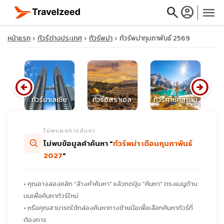
search
account_circle
menu
หน้าแรก
ทัวร์ต่างประเทศ
ทัวร์พม่า
ทัวร์พม่ากุมภาพันธ์ 2569
arrow_circle_left
arrow_circle_right
close
ทัวร์มาเลเซีย
ทัวร์อิสราเอล
ทัวร์คาซัคสถาน
travel_explore
ไม่พบผลการค้นหา
ไม่พบข้อมูลคำค้นหา "
ทัวร์พม่า เดือนกุมภาพันธ์
calendar_month
2027
"
search
• คุณอาจลองคลิก "ล้างคำค้นหา" แล้วกดปุ่ม "ค้นหา" ตรงเมนูด้าน
บนเพื่อค้นหาทัวร์ใหม่
• หรือคุณสามารถใช้กล่องค้นหาทางซ้ายมือเพื่อเลือกค้นหาทัวร์ที่
ต้องการ