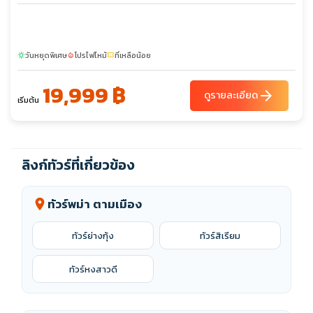
วันหยุดพิเศษ
โปรไฟไหม้
ที่เหลือน้อย
sunny
local_fire_department
confirmation_number
19,999 ฿
arrow_forward
ดูรายละเอียด
เริ่มต้น
ลิงก์ทัวร์ที่เกี่ยวข้อง
ทัวร์พม่า ตามเมือง
location_on
ทัวร์ย่างกุ้ง
ทัวร์สิเรียม
ทัวร์หงสาวดี