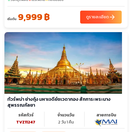
9,999 ฿
arrow_forward
ดูรายละเอียด
เริ่มต้น
ทัวร์พม่า ย่างกุ้ง มหาเจดีย์ชเวดากอง สักการะพระนาง
สุพรรณกัลยา
รหัสทัวร์
จำนวนวัน
สายการบิน
TVZ11247
2 วัน 1 คืน