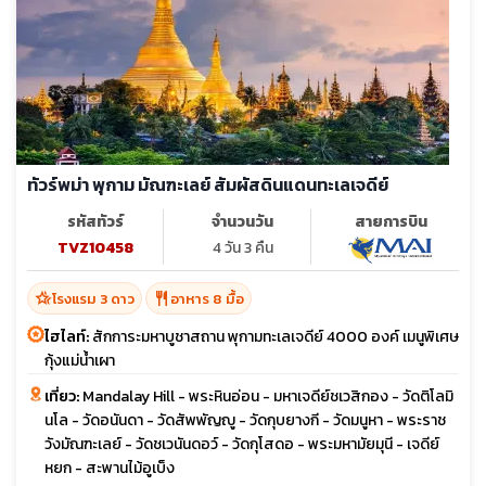
ทัวร์พม่า พุกาม มัณฑะเลย์ สัมผัสดินแดนทะเลเจดีย์
รหัสทัวร์
จำนวนวัน
สายการบิน
TVZ10458
4 วัน 3 คืน
hotel_class
restaurant
โรงแรม 3 ดาว
อาหาร 8 มื้อ
ไฮไลท์:
สักการะมหาบูชาสถาน พุกามทะเลเจดีย์ 4000 องค์ เมนูพิเศษ
กุ้งแม่น้ำเผา
เที่ยว:
Mandalay Hill - พระหินอ่อน - มหาเจดีย์ชเวสิกอง - วัดติโลมิ
นโล - วัดอนันดา - วัดสัพพัญญู - วัดกุบยางกี - วัดมนูหา - พระราช
วังมัณฑะเลย์ - วัดชเวนันดอว์ - วัดกุโสดอ - พระมหามัยมุนี - เจดีย์
หยก - สะพานไม้อูเบ็ง