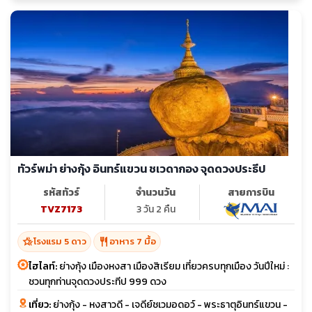
ทัวร์พม่า ย่างกุ้ง อินทร์แขวน ชเวดากอง จุดดวงประธีป
รหัสทัวร์
จำนวนวัน
สายการบิน
TVZ7173
3 วัน 2 คืน
hotel_class
restaurant
โรงแรม 5 ดาว
อาหาร 7 มื้อ
ไฮไลท์:
ย่างกุ้ง เมืองหงสา เมืองสิเรียม เที่ยวครบทุกเมือง วันปีใหม่ :
ชวนทุกท่านจุดดวงประทีป 999 ดวง
เที่ยว:
ย่างกุ้ง - หงสาวดี - เจดีย์ชเวมอดอว์ - พระธาตุอินทร์แขวน -