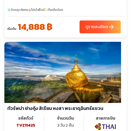
วันหยุดพิเศษ
โปรไฟไหม้
ที่เหลือน้อย
sunny
local_fire_department
confirmation_number
14,888 ฿
arrow_forward
ดูรายละเอียด
เริ่มต้น
ทัวร์พม่า ย่างกุ้ง สิเรียม หงสา พระธาตุอินทร์แขวน
รหัสทัวร์
จำนวนวัน
สายการบิน
TVZ11425
3 วัน 2 คืน