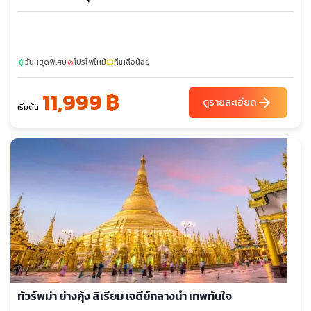
วันหยุดพิเศษ
โปรไฟไหม้
ที่เหลือน้อย
sunny
local_fire_department
confirmation_number
11,999 ฿
arrow_forward
ดูรายละเอียด
เริ่มต้น
ทัวร์พม่า ย่างกุ้ง สิเรียม เจดีย์กลางน้ำ เทพทันใจ