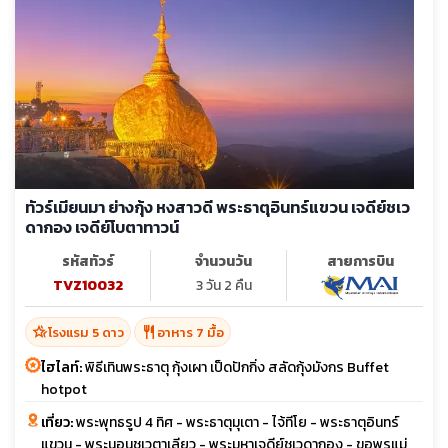
ทัวร์เมียนมา ย่างกุ้ง หงสาวดี พระธาตุอินทร์แขวน เจดีย์ชเว
ดากอง เจดีย์โบตาทาวน์
รหัสทัวร์
จำนวนวัน
สายการบิน
TVZ10032
3 วัน 2 คืน
hotel_class
restaurant
โรงแรม 5 ดาว
อาหาร 7 มื้อ
ไฮไลท์:
พิธีเทินพระธาตุ กุ้งเผา เป็ดปักกิ่ง สลัดกุ้งมังกร Buffet
hotpot
เที่ยว:
พระพุทธรูป 4 ทิศ - พระธาตุมุเตา - ไจ้ทีโย - พระธาตุอินทร์
แขวน - พระนอนชเวตาเลียว - พระมหาเจดีย์ชเวดากอง - ขอพรแม่