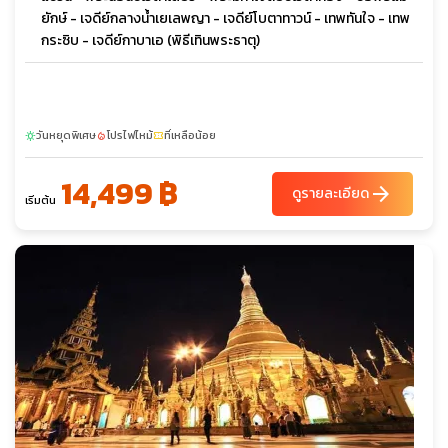
ยักษ์ - เจดีย์กลางน้ำเยเลพญา - เจดีย์โบตาทาวน์ - เทพทันใจ - เทพ
กระซิบ - เจดีย์กาบาเอ (พิธีเทินพระธาตุ)
วันหยุดพิเศษ
โปรไฟไหม้
ที่เหลือน้อย
sunny
local_fire_department
confirmation_number
14,499 ฿
arrow_forward
ดูรายละเอียด
เริ่มต้น