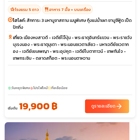
hotel_class
restaurant
โรงแรม 5 ดาว
อาหาร 7 มื้อ + บนเครื่อง
ไฮไลท์:
สักการะ 3 มหาบูชาสถาน เมนูพิเศษ กุ้งแม่น้ำเผา ชาบูซีฟู้ด เป็ด
ปักกิ่ง
เที่ยว:
เมืองหงสาวดี - เจดีย์ไจ๊ปุ่น - พระธาตุอินทร์แขวน - พระราชวัง
บุเรงนอง - พระธาตุมุเตา - พระนอนชเวตาเลียว - มหาเจดีย์ชเวดาก
อง - เจดีย์เยเลพญา - พระอุปคุต - เจดีย์โบตาทาวน์ - เทพทันใจ -
เทพกระซิบ - ตลาดสก็อต - พระนอนตาหวาน
วันหยุดพิเศษ
โปรไฟไหม้
ที่เหลือน้อย
sunny
local_fire_department
confirmation_number
19,900 ฿
arrow_forward
ดูรายละเอียด
เริ่มต้น