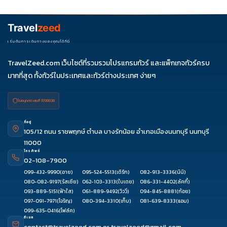
ควรดูจำนวนวัน ไฮไลต์ที่รวมจริง โรงแรม สายการบิน มื้ออาหาร และ
ช่วงราคา ไม่ควรเทียบจากราคาต่ำสุดเพียงอย่างเดียว
Travel
zeed
เริ่มต้นการเดินทางของคุณได้ที่นี่
TravelZeed.com เว็บไซต์ที่รวมรวมโปรแกรมทัวร์ และแพ็กเกจทัวร์ครบ
มากที่สุด ทั้งทัวร์ในประเทศและทัวร์ต่างประเทศ ง่ายๆ
ใบอนุญาต เลขที่ 11/08038
ที่อยู่
105/12 ถนน ราชพฤกษ์ ตำบล บางรักน้อย อำเภอเมืองนนทบุรี นนทบุรี
11000
โทรศัพท์
02-108-7900
099-432-9990
(อาย)
095-524-5513
(เติร์ก)
082-913-3336
(นินิ)
080-082-9197
(รัสเซีย)
062-103-3313
(ใบเตย)
086-331-4402
(ลัคกี้)
093-889-5151
(ฟ้าใส)
061-889-9492
(วิววี่)
094-845-8881
(ก้อย)
097-091-7971
(โจริญ)
080-394-3310
(เก็บ)
081-639-8333
(แอม)
099-635-0416
(โฟล์ค)
อีเมล
contact@travelzeed.com
or
travelzeed@gmail.com