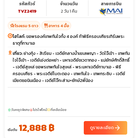
รหัสทัวร์
จำนวนวัน
สายการบิน
TVZ2419
2 วัน 1 คืน
hotel_class
restaurant
โรงแรม 5 ดาว
อาหาร 4 มื้อ
ไฮไลท์:
ขอพรองค์เทพทันใจทั้ง 4 องค์ ทำพิธีครอบเศียรเทิร์นพระ
ธาตุที่กาบาเอ
เที่ยว:
ย่างกุ้ง - สิเรียม - เจดีย์กลางน้ำเยเลพญา - วัดไจ๊เข้า - เทพทัน
ใจไจ๊เข้า - เจดีย์เอ่งต่อหย่า - มหาเจดีย์ชเวดากอง - แม่ยักษ์ศักดิ์สิทธิ์
- เจดีย์สุเหล่ ขอพรเทพทันใจสุเหล่ - พระมหาเจดีย์กาบาเอ - พิธี
ครอบเศียร - พระเจดีย์โบตะตอง - เทพทันใจ - เทพกระซิบ - เจดีย์
เมียตซอนินเนือง - เจดีย์ไจ๊กะส่าน+ยักษ์2พี่น้อง
วันหยุดพิเศษ
โปรไฟไหม้
ที่เหลือน้อย
sunny
local_fire_department
confirmation_number
12,888 ฿
arrow_forward
ดูรายละเอียด
เริ่มต้น