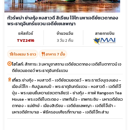
ทัวร์พม่า ย่างกุ้ง หงสาวดี สิเรียม ไจ๊โท มหาเจดีย์ชเวดากอง
พระธาตุอินทร์แขวน เจดีย์เยเลพญา
รหัสทัวร์
จำนวนวัน
สายการบิน
TVZ2416
3 วัน 2 คืน
hotel_class
restaurant
โรงแรม 5 ดาว
อาหาร 7 มื้อ
ไฮไลท์:
สักการะ 3 มหาบูชาสถาน เจดีย์ชเวดากอง เจดีย์โบตาทาวน์ เจ
ดีย์ชเวมอดอว์ พระธาตุอินทร์แขวน
เที่ยว:
ย่างกุ้ง - หงสาวดี - เจดีย์ชเวมอดอว์ - พระราชวังบุเรงนอง -
เมืองไจ๊โท - คิมปูนแคมป์ - พระธาตุอินทร์แขวน - หงสาวดี - เจดีย์ไจ๊
ปุ่น - พระนอนยิ้มหวาน(ชเวตาเลียว) - ย่างกุ้ง - คาเฟ่ Rangoon Tea
House - พระเจดีย์โบตะตอง - เทพทันใจ - เทพกระซิบ - มหาเจดีย์ชเว
ดากอง - แม่ยักษ์ - เมืองสิเรียม - เจดีย์เยเลพญา - เจดีย์ไจ๊เข้า -
มหาเจดีย์กาบาเอ - พิธีครอบเศียรที่กาบาเอ - เจดีย์ไจ๊กะส่าน