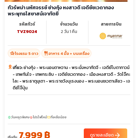
ทัวร์พม่า มหัศจรรย์ ย่างกุ้ง หงสาวดี เจดีย์ชเวดากอง
พระพุทธไสยาสน์เจาทัตยี
รหัสทัวร์
จำนวนวัน
สายการบิน
TVZ9024
2 วัน 1 คืน
hotel_class
restaurant
โรงแรม 5 ดาว
อาหาร 4 มื้อ + บนเครื่อง
เที่ยว:
ย่างกุ้ง - พระนอนตาหวาน - พระนั่งหงาทัตจี - เจดีย์โบตาทาวน์
- เทพทันใจ - เทพกระซิบ - เจดีย์ชเวดากอง - เมืองหงสาวดี - วัดไจ๊คะ
โละ - พระธาตุมุเตา - พระราชวังบุเรงนอง - พระนอนชเวตาเลียว - เจ
ดีย์ไจ๊ปุ่น
วันหยุดพิเศษ
โปรไฟไหม้
ที่เหลือน้อย
sunny
local_fire_department
confirmation_number
7,999 ฿
arrow_forward
ดูรายละเอียด
เริ่มต้น