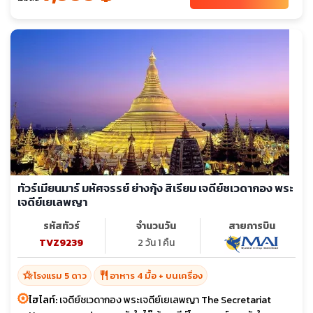
ทัวร์เมียนมาร์ มหัศจรรย์ ย่างกุ้ง สิเรียม เจดีย์ชเวดากอง พระ
เจดีย์เยเลพญา
รหัสทัวร์
จำนวนวัน
สายการบิน
TVZ9239
2 วัน 1 คืน
hotel_class
restaurant
โรงแรม 5 ดาว
อาหาร 4 มื้อ + บนเครื่อง
ไฮไลท์:
เจดีย์ชเวดากอง พระเจดีย์เยเลพญา The Secretariat