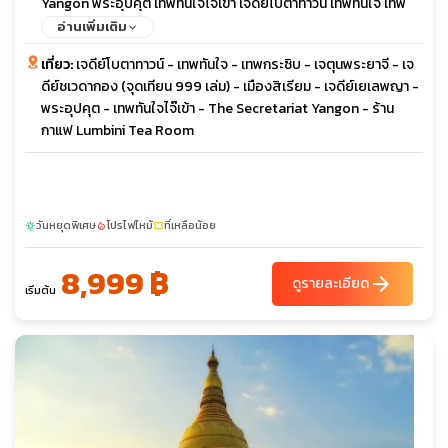
Yangon พระอุปคุต เทพทันใจไจ๊เข้า เจดีย์โบตาทาวน์ เทพทันใจ เทพ
กระซิบ เจตุนพระยาจี
อ่านเพิ่มเติม
เที่ยว:
เจดีย์โบตาทาวน์ - เทพทันใจ - เทพกระซิบ - เจตุนพระยาจี - เจ
ดีย์ชเวดากอง (จุดเทียน 999 เล่ม) - เมืองสิเรียม - เจดีย์เยเลพญา -
พระอุปคุต - เทพทันใจไจ๊เข้า - The Secretariat Yangon - ร้าน
กาแฟ Lumbini Tea Room
วันหยุดพิเศษ
โปรไฟไหม้
ที่เหลือน้อย
sunny
local_fire_department
confirmation_number
8,999 ฿
arrow_forward
ดูรายละเอียด
เริ่มต้น