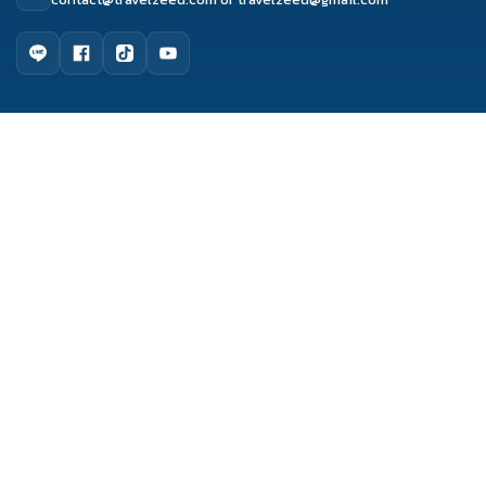
ดูรีวิว
จองผ่านแชท
จองผ่านไลน์
ติดต่อเซล
เมนูหลัก
หน้าแรก
จัดกรุ๊ปทัวร์
เกี่ยวกับเรา
ติดต่อเรา
รีวิว Travelzeed
บทความท่องเที่ยว
Copyright © 2017 Travelzeed. All Rights Reserved.