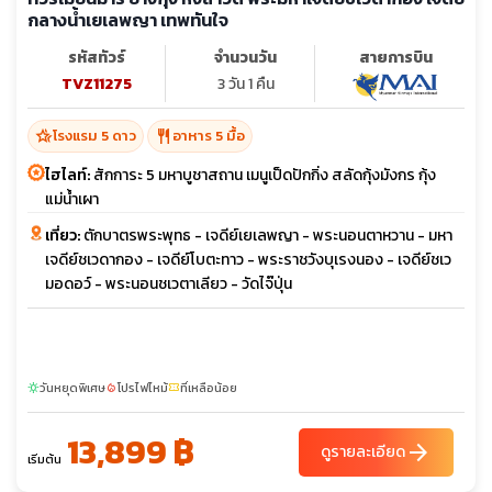
กลางน้ำเยเลพญา เทพทันใจ
รหัสทัวร์
จำนวนวัน
สายการบิน
TVZ11275
3 วัน 1 คืน
hotel_class
restaurant
โรงแรม 5 ดาว
อาหาร 5 มื้อ
ไฮไลท์:
สักการะ 5 มหาบูชาสถาน เมนูเป็ดปักกิ่ง สลัดกุ้งมังกร กุ้ง
แม่น้ำเผา
เที่ยว:
ตักบาตรพระพุทธ - เจดีย์เยเลพญา - พระนอนตาหวาน - มหา
เจดีย์ชเวดากอง - เจดีย์โบตะทาว - พระราชวังบุเรงนอง - เจดีย์ชเว
มอดอว์ - พระนอนชเวตาเลียว - วัดไจ๊ปุ่น
วันหยุดพิเศษ
โปรไฟไหม้
ที่เหลือน้อย
sunny
local_fire_department
confirmation_number
13,899 ฿
arrow_forward
ดูรายละเอียด
เริ่มต้น