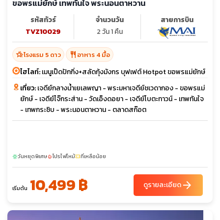
ขอพรแม่ยักษ์ เทพทันใจ พระนอนตาหวาน
รหัสทัวร์
จำนวนวัน
สายการบิน
TVZ10029
2 วัน 1 คืน
hotel_class
restaurant
โรงแรม 5 ดาว
อาหาร 4 มื้อ
ไฮไลท์:
เมนูเป็ดปักกิ่ง+สลัดกุ้งมังกร บุฟเฟต์ Hotpot ขอพรแม่ยักษ์
เที่ยว:
เจดีย์กลางน้ำเยเลพญา - พระมหาเจดีย์ชเวดากอง - ขอพรแม่
ยักษ์ - เจดีย์ไจ๊กระส่าน - วัดเอ็งดอยา - เจดีย์โบตะทาวน์ - เทพทันใจ
- เทพกระซิบ - พระนอนตาหวาน - ตลาดสก๊อต
วันหยุดพิเศษ
โปรไฟไหม้
ที่เหลือน้อย
sunny
local_fire_department
confirmation_number
10,499 ฿
arrow_forward
ดูรายละเอียด
เริ่มต้น