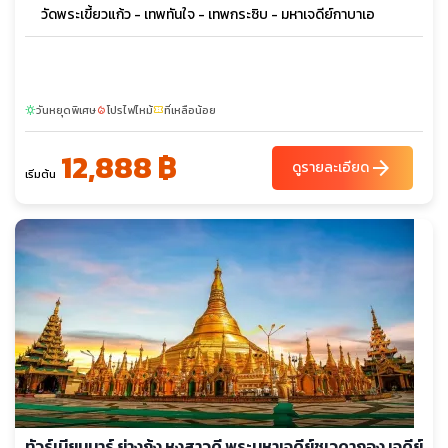
วัดพระเขี้ยวแก้ว - เทพทันใจ - เทพกระซิบ - มหาเจดีย์กาบาเอ
วันหยุดพิเศษ
โปรไฟไหม้
ที่เหลือน้อย
sunny
local_fire_department
confirmation_number
12,888 ฿
arrow_forward
ดูรายละเอียด
เริ่มต้น
ทัวร์เมียนมาร์ ย่างกุ้ง หงสาวดี พระมหาเจดีย์ชเวดากอง เจดีย์