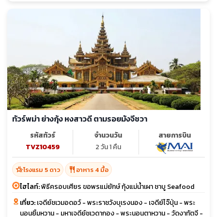
ทัวร์พม่า ย่างกุ้ง หงสาวดี ตามรอยมังจีชวา
รหัสทัวร์
จำนวนวัน
สายการบิน
TVZ10459
2 วัน 1 คืน
hotel_class
restaurant
โรงแรม 5 ดาว
อาหาร 4 มื้อ
ไฮไลท์:
พิธีครอบเศียร ขอพรแม่ยักษ์ กุ้งแม่น้ำเผา ชาบู Seafood
เที่ยว:
เจดีย์ชเวมอดอว์ - พระราชวังบุเรงนอง - เจดีย์ไจ๊ปุ่น - พระ
นอนยิ้มหวาน - มหาเจดีย์ชเวดากอง - พระนอนตาหวาน - วัดงาทัตจี -