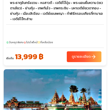
พระธาตุอินทร์แขวน - หงสาวดี - เจดีย์ไจ๊ปุ่น - พระนอนยิ้มหวาน (ชเว
ตาเลียว) - ย่างกุ้ง - เทพทันใจ - เทพกระซิบ - มหาเจดีย์ชเวดากอง -
ย่างกุ้ง - เมืองสิเรียม - เจดีย์เยเลพญา - ทำพิธีครอบเศียรที่กาบาเอ
- เจดีย์ไจ๊กะส่าน
วันหยุดพิเศษ
โปรไฟไหม้
ที่เหลือน้อย
sunny
local_fire_department
confirmation_number
13,999 ฿
arrow_forward
ดูรายละเอียด
เริ่มต้น