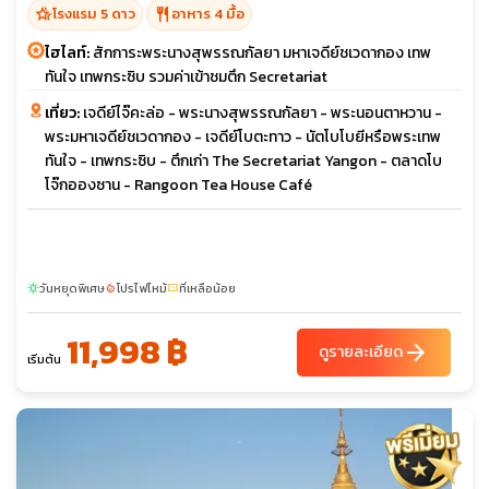
hotel_class
restaurant
โรงแรม 5 ดาว
อาหาร 4 มื้อ
ไฮไลท์:
สักการะพระนางสุพรรณกัลยา มหาเจดีย์ชเวดากอง เทพ
ทันใจ เทพกระซิบ รวมค่าเข้าชมตึก Secretariat
เที่ยว:
เจดีย์ไจ๊คะล่อ - พระนางสุพรรณกัลยา - พระนอนตาหวาน -
พระมหาเจดีย์ชเวดากอง - เจดีย์โบตะทาว - นัตโบโบยีหรือพระเทพ
ทันใจ - เทพกระซิบ - ตึกเก่า The Secretariat Yangon - ตลาดโบ
โจ๊กอองซาน - Rangoon Tea House Café
วันหยุดพิเศษ
โปรไฟไหม้
ที่เหลือน้อย
sunny
local_fire_department
confirmation_number
11,998 ฿
arrow_forward
ดูรายละเอียด
เริ่มต้น