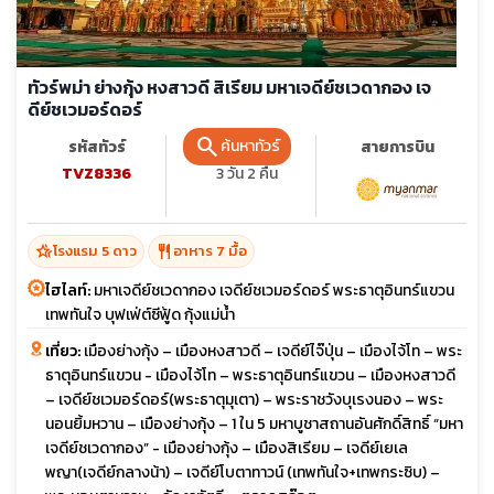
ทัวร์พม่า ย่างกุ้ง หงสาวดี สิเรียม มหาเจดีย์ชเวดากอง เจ
ดีย์ชเวมอร์ดอร์
search
ค้นหาทัวร์
รหัสทัวร์
จำนวนวัน
สายการบิน
TVZ8336
3 วัน 2 คืน
hotel_class
restaurant
โรงแรม 5 ดาว
อาหาร 7 มื้อ
ไฮไลท์:
มหาเจดีย์ชเวดากอง เจดีย์ชเวมอร์ดอร์ พระธาตุอินทร์แขวน
เทพทันใจ บุฟเฟ่ต์ซีฟู้ด กุ้งแม่น้ำ
เที่ยว:
เมืองย่างกุ้ง – เมืองหงสาวดี – เจดีย์ไจ๊ปุ่น – เมืองไจ้โท – พระ
ธาตุอินทร์แขวน - เมืองไจ้โท – พระธาตุอินทร์แขวน – เมืองหงสาวดี
– เจดีย์ชเวมอร์ดอร์(พระธาตุมุเตา) – พระราชวังบุเรงนอง – พระ
นอนยิ้มหวาน – เมืองย่างกุ้ง – 1 ใน 5 มหาบูชาสถานอันศักดิ์สิทธิ์ “มหา
เจดีย์ชเวดากอง” - เมืองย่างกุ้ง – เมืองสิเรียม – เจดีย์เยเล
พญา(เจดีย์กลางน้า) – เจดีย์โบตาทาวน์ (เทพทันใจ+เทพกระซิบ) –