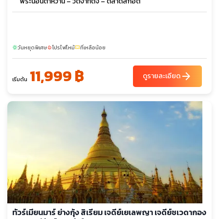
พระนอนตาหวาน – วัดงาทัตจี – ตลาดสก๊อต
วันหยุดพิเศษ
โปรไฟไหม้
ที่เหลือน้อย
sunny
local_fire_department
confirmation_number
11,999 ฿
arrow_forward
ดูรายละเอียด
เริ่มต้น
ทัวร์เมียนมาร์ ย่างกุ้ง สิเรียม เจดีย์เยเลพญา เจดีย์ชเวดากอง