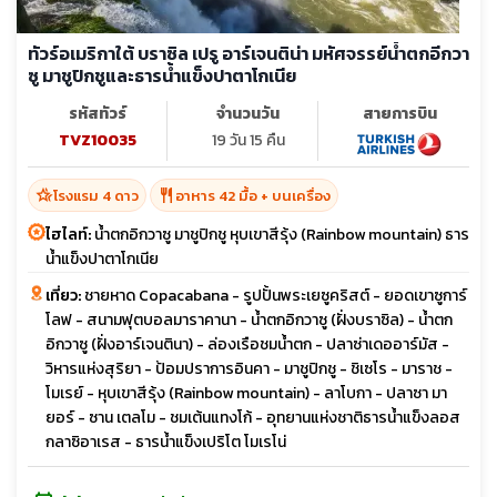
ทัวร์อเมริกาใต้ บราซิล เปรู อาร์เจนติน่า มหัศจรรย์น้ำตกอีกวา
ซู มาชูปิกชูและธารน้ำแข็งปาตาโกเนีย
รหัสทัวร์
จำนวนวัน
สายการบิน
TVZ10035
19 วัน 15 คืน
hotel_class
restaurant
โรงแรม 4 ดาว
อาหาร 42 มื้อ + บนเครื่อง
ไฮไลท์:
น้ำตกอิกวาซู มาชูปิกชู หุบเขาสีรุ้ง (Rainbow mountain) ธาร
น้ำแข็งปาตาโกเนีย
เที่ยว:
ชายหาด Copacabana - รูปปั้นพระเยซูคริสต์ - ยอดเขาซูการ์
โลฟ - สนามฟุตบอลมาราคานา - น้ำตกอิกวาซู (ฝั่งบราซิล) - น้ำตก
อิกวาซู (ฝั่งอาร์เจนตินา) - ล่องเรือชมน้ำตก - ปลาซ่าเดออาร์มัส -
วิหารแห่งสุริยา - ป้อมปราการอินคา - มาชูปิกชู - ชิเซโร - มาราช -
โมเรย์ - หุบเขาสีรุ้ง (Rainbow mountain) - ลาโบกา - ปลาซา มา
ยอร์ - ซาน เตลโม - ชมเต้นแทงโก้ - อุทยานแห่งชาติธารน้ำแข็งลอส
กลาซิอาเรส - ธารน้ำแข็งเปริโต โมเรโน่