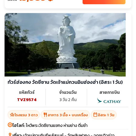
ทัวร์ฮ่องกง วัดชีซาน วัดเจ้าแม่กวนอิมฮ่องฮำ (อิสระ 1 วัน)
รหัสทัวร์
จำนวนวัน
สายการบิน
TVZ9574
3 วัน 2 คืน
hotel_class
restaurant
calendar_today
โรงแรม 3 ดาว
อาหาร 3 มื้อ + บนเครื่อง
อิสระ 1 วัน
ไฮไลท์:
ไหว้พระวัดซีซานแชกง ห่านย่าง ติ่มซำ
เที่ยว:
เจ้าแม่กวนอิมรีพลัสเบย์ - วัดหลินฟากง - จุดชมวิวอ่าว