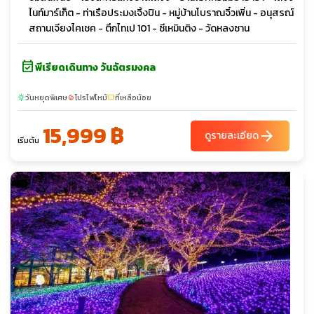
ไนท์มาร์เก็ต - ท่าเรือประมงเจิ้งปิน - หมู่บ้านโบราณจิ๋วเพิ่น - อนุสรณ์
สถานเจียงไคเชค - ตึกไทเป 101 - ซีเหมินติง - วัดหลงซาน
event_available
พีเรียดเดินทาง วันฉัตรมงคล
วันหยุดพิเศษ
โปรไฟไหม้
ที่เหลือน้อย
sunny
local_fire_department
confirmation_number
15,999 ฿
arrow_forward
ดูรายละเอียด
เริ่มต้น