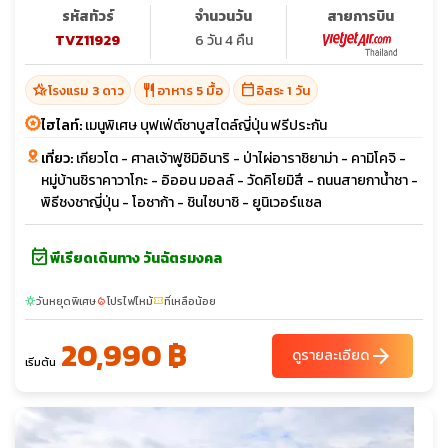
รหัสทัวร์
จำนวนวัน
สายการบิน
TVZ11929
6 วัน 4 คืน
hotel_class
restaurant
calendar_today
โรงแรม 3 ดาว
อาหาร 5 มื้อ
อิสระ 1 วัน
ไฮไลท์:
เมนูพิเศษ บุฟเฟ่ต์ชาบูสไตล์ญี่ปุ่น ฟรีประกัน
เที่ยว:
เกียวโต - ศาลเจ้าฟูชิมิอินาริ - ป่าไผ่อาราชิยาม่า - คามิโคจิ -
หมู่บ้านชิราคาวาโกะ - อิออน มอลล์ - วัดคิโยมิสึ - ถนนสายกาน้ำชา -
พิธีชงชาญี่ปุ่น - โอซาก้า - ชินไซบาชิ - ยูนิเวอร์แซล
event_available
พีเรียดเดินทาง วันฉัตรมงคล
วันหยุดพิเศษ
โปรไฟไหม้
ที่เหลือน้อย
sunny
local_fire_department
confirmation_number
20,990 ฿
arrow_forward
ดูรายละเอียด
เริ่มต้น