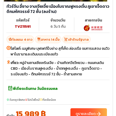
ทัวร์จีน อี๋ชาง จางเจียเจี้ย เมืองโบราณฟูหรงเจิ้น ภูเขาเจ็ดดาว
ตึกมหัศจรรย์ 72 ชั้น (ลงร้าน)
รหัสทัวร์
จำนวนวัน
สายการบิน
TVZ11591
6 วัน 5 คืน
hotel_class
restaurant
shopping_cart
โรงแรม 4 ดาว
อาหาร 14 มื้อ
เข้าร้านรัฐบาล
ไฮไลท์:
เมนูพิเศษ บุฟเฟต์ปิ้งย่าง สุกี้เห็ด ล่องเรือ ชมการแสดง ชมวิว
พาโนรามาและเดินบนระเบียงแก้ว
เที่ยว:
หมู่บ้านซานเซียเหรินเจีย - บ้านเกิดกวีซวีหยวน - ถนนคนเดิน
CBD - เมืองโบราณฝูหรงเจิ้ง - น้ำตกฝูหรงเจิ้ง - ภูเขาเจ็ดดาว -
ระเบียงแก้ว - ตึกมหัศจรรย์ 72 ชั้น - ถ้ำสามสหาย
event_available
พีเรียดเดินทาง วันฉัตรมงคล
วันหยุดพิเศษ
โปรไฟไหม้
ที่เหลือน้อย
sunny
local_fire_department
confirmation_number
15,989 ฿
arrow_forward
ดูรายละเอียด
เริ่มต้น