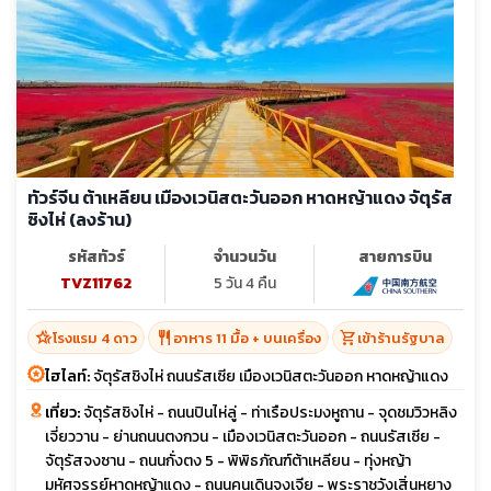
ทัวร์จีน ต้าเหลียน เมืองเวนิสตะวันออก หาดหญ้าแดง จัตุรัส
ซิงไห่ (ลงร้าน)
รหัสทัวร์
จำนวนวัน
สายการบิน
TVZ11762
5 วัน 4 คืน
hotel_class
restaurant
shopping_cart
โรงแรม 4 ดาว
อาหาร 11 มื้อ + บนเครื่อง
เข้าร้านรัฐบาล
ไฮไลท์:
จัตุรัสชิงไห่ ถนนรัสเซีย เมืองเวนิสตะวันออก หาดหญ้าแดง
เที่ยว:
จัตุรัสชิงไห่ - ถนนปินไห่ลู่ - ท่าเรือประมงหูถาน - จุดชมวิวหลิง
เจี่ยววาน - ย่านถนนตงกวน - เมืองเวนิสตะวันออก - ถนนรัสเซีย -
จัตุรัสจงซาน - ถนนกั่งตง 5 - พิพิธภัณฑ์ต้าเหลียน - ทุ่งหญ้า
มหัศจรรย์หาดหญ้าแดง - ถนนคนเดินจงเจีย - พระราชวังเสิ่นหยาง