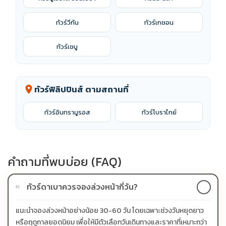
ทัวร์วีกัน
ทัวร์เกซอน
ทัวร์เซบู
ทัวร์ฟิลิปปินส์ ตามสถานที่
location_on
ทัวร์อินทรามูรอส
ทัวร์โบราไกย์
คำถามที่พบบ่อย (FAQ)
ทัวร์ดาเบาควรจองล่วงหน้ากี่วัน?
01
แนะนำจองล่วงหน้าอย่างน้อย 30-60 วัน โดยเฉพาะช่วงวันหยุดยาว
หรือฤดูกาลยอดนิยม เพื่อให้มีตัวเลือกวันเดินทางและราคาที่เหมาะกว่า