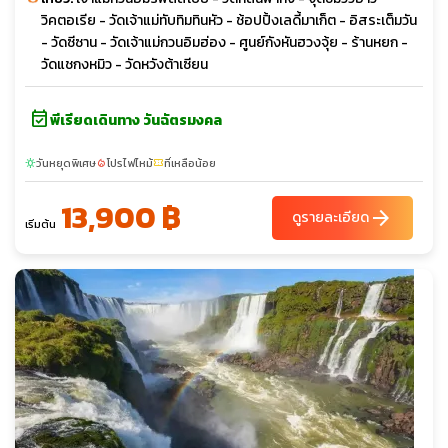
วิคตอเรีย - วัดเจ้าแม่ทับทิมทินหัว - ช้อปปิ้งเลดี้มาเก็ต - อิสระเต็มวัน
- วัดซีซาน - วัดเจ้าแม่กวนอิมฮ่อง - ศูนย์กังหันฮวงจุ้ย - ร้านหยก -
วัดแชกงหมิว - วัดหวังต้าเซียน
event_available
พีเรียดเดินทาง วันฉัตรมงคล
วันหยุดพิเศษ
โปรไฟไหม้
ที่เหลือน้อย
sunny
local_fire_department
confirmation_number
13,900 ฿
arrow_forward
ดูรายละเอียด
เริ่มต้น