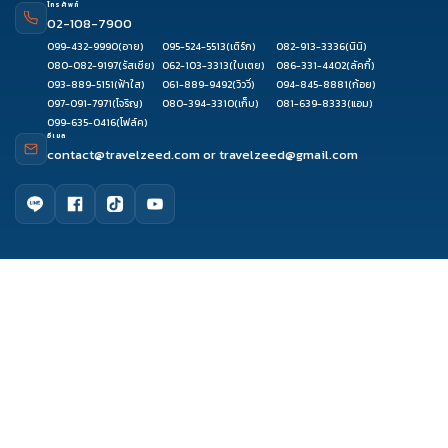
โทรศัพท์
02-108-7900
099-432-9990
(อาย)
095-524-5513
(เติร์ก)
082-913-3336
(นินิ)
080-082-9197
(รัสเซีย)
062-103-3313
(ใบเตย)
086-331-4402
(ลัคกี้)
093-889-5151
(ฟ้าใส)
061-889-9492
(วิววี่)
094-845-8881
(ก้อย)
097-091-7971
(โจริญ)
080-394-3310
(เก็บ)
081-639-8333
(แอม)
099-635-0416
(โฟล์ค)
อีเมล
contact@travelzeed.com
or
travelzeed@gmail.com
ดูรีวิว
ติดต่อเซล
จองผ่านแชท
จองผ่านไลน์
เมนูหลัก
หน้าแรก
จัดกรุ๊ปทัวร์
เกี่ยวกับเรา
ติดต่อเรา