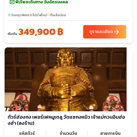
event_available
พีเรียดเดินทาง วันฉัตรมงคล
วันหยุดพิเศษ
โปรไฟไหม้
ที่เหลือน้อย
sunny
local_fire_department
confirmation_number
349,900 ฿
arrow_forward
ดูรายละเอียด
เริ่มต้น
ทัวร์ฮ่องกง เพอร์เฟคมูเตลู วัดแชกงหมิว เจ้าแม่กวนอิมฮ่อ
งฮำ (ลงร้าน)
รหัสทัวร์
จำนวนวัน
สายการบิน