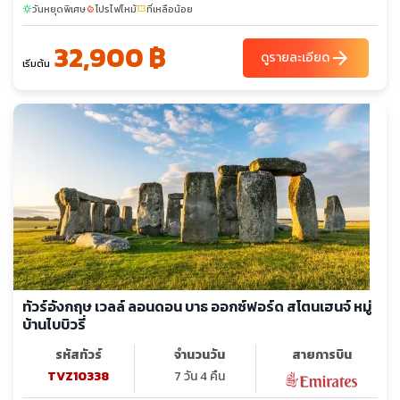
วันหยุดพิเศษ
โปรไฟไหม้
ที่เหลือน้อย
sunny
local_fire_department
confirmation_number
32,900 ฿
arrow_forward
ดูรายละเอียด
เริ่มต้น
ทัวร์อังกฤษ เวลล์ ลอนดอน บาธ ออกซ์ฟอร์ด สโตนเฮนจ์ หมู่
บ้านไบบิวรี่
รหัสทัวร์
จำนวนวัน
สายการบิน
TVZ10338
7 วัน 4 คืน