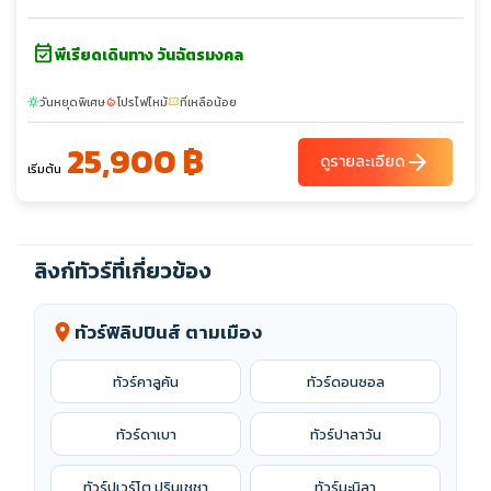
event_available
พีเรียดเดินทาง วันฉัตรมงคล
วันหยุดพิเศษ
โปรไฟไหม้
ที่เหลือน้อย
sunny
local_fire_department
confirmation_number
25,900 ฿
arrow_forward
ดูรายละเอียด
เริ่มต้น
ลิงก์ทัวร์ที่เกี่ยวข้อง
ทัวร์ฟิลิปปินส์ ตามเมือง
location_on
ทัวร์คาลูคัน
ทัวร์ดอนซอล
ทัวร์ดาเบา
ทัวร์ปาลาวัน
ทัวร์ปูเวร์โต ปรินเชชา
ทัวร์มะนิลา