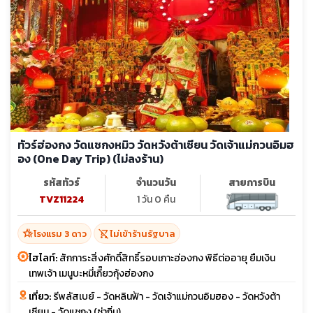
ทัวร์ฮ่องกง วัดแชกงหมิว วัดหวังต้าเซียน วัดเจ้าแม่กวนอิมฮ
อง (One Day Trip) (ไม่ลงร้าน)
รหัสทัวร์
จำนวนวัน
สายการบิน
TVZ11224
1 วัน 0 คืน
hotel_class
shopping_cart_off
โรงแรม 3 ดาว
ไม่เข้าร้านรัฐบาล
ไฮไลท์:
สักการะสิ่งศักดิ์สิทธิ์รอบเกาะฮ่องกง พิธีต่ออายุ ยืมเงิน
เทพเจ้า เมนูบะหมี่เกี๊ยวกุ้งฮ่องกง
เที่ยว:
รีพลัสเบย์ - วัดหลินฟ้า - วัดเจ้าแม่กวนอิมฮอง - วัดหวังต้า
เซียน - วัดแชกง (ซ่าถิ่น)