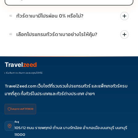
ทัวร์ดาเบามีโปรผ่อน 0% หรือไม่?
02
บางโปรแกรมมีโปรผ่อน 0% หรือโปรโมชั่นบัตรเครดิตตามเงื่อนไขที่
เลือกโปรแกรมทัวร์ดาเบาอย่างไรให้คุ้ม?
03
บริษัทกำหนด สามารถดูสัญลักษณ์โปรโมชั่นในรายการทัวร์แต่ละ
รายการได้
ควรดูจำนวนวัน ไฮไลต์ที่รวมจริง โรงแรม สายการบิน มื้ออาหาร และ
ช่วงราคา ไม่ควรเทียบจากราคาต่ำสุดเพียงอย่างเดียว
Travel
zeed
เริ่มต้นการเดินทางของคุณได้ที่นี่
TravelZeed.com เว็บไซต์ที่รวมรวมโปรแกรมทัวร์ และแพ็กเกจทัวร์ครบ
มากที่สุด ทั้งทัวร์ในประเทศและทัวร์ต่างประเทศ ง่ายๆ
ใบอนุญาต เลขที่ 11/08038
ที่อยู่
105/12 ถนน ราชพฤกษ์ ตำบล บางรักน้อย อำเภอเมืองนนทบุรี นนทบุรี
11000