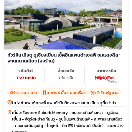
ทัวร์จีน เฉิงตู ตูเจียงเยี่ยน เช็คอินแพนด้าเซลฟี่ ชมแสงสีสะ
พานหนานเฉียว (ลงร้าน)
รหัสทัวร์
จำนวนวัน
สายการบิน
TVZ10518
3 วัน 2 คืน
hotel_class
restaurant
shopping_cart
โรงแรม 4 ดาว
อาหาร 5 มื้อ + บนเครื่อง
เข้าร้านรัฐบาล
ไฮไลท์:
แพนด้าเซลฟี่ แพนด้าปีนตึก สะพานหนานเฉียว สุกี้หม่าล่า
เที่ยว:
Eastern Suburb Memory - ถนนคนเดินฟางหวา - ตูเจียง
เยี่ยน - จัตุรัสหย่างเทียนวู - รูปปั้นแพนด้าเซลฟี่ - สะพานหนานเฉียว
- ถนนคนเดินชุนซีลู่ - ไท่กู่หลี่ - ตึก IFS (หมีแพนด้าปีนตึก) - ซอยกว้าง