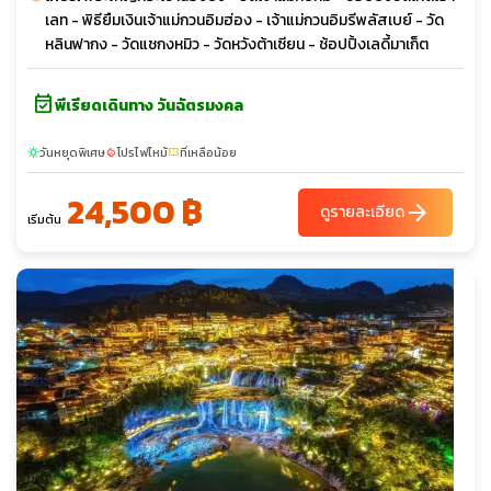
เลท - พิธียืมเงินเจ้าแม่กวนอิมฮ่อง - เจ้าแม่กวนอิมรีพลัสเบย์ - วัด
หลินฟากง - วัดแชกงหมิว - วัดหวังต้าเซียน - ช้อปปิ้งเลดี้มาเก็ต
event_available
พีเรียดเดินทาง วันฉัตรมงคล
วันหยุดพิเศษ
โปรไฟไหม้
ที่เหลือน้อย
sunny
local_fire_department
confirmation_number
24,500 ฿
arrow_forward
ดูรายละเอียด
เริ่มต้น