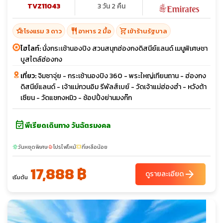
TVZ11043
3 วัน 2 คืน
hotel_class
restaurant
shopping_cart
โรงแรม 3 ดาว
อาหาร 2 มื้อ
เข้าร้านรัฐบาล
ไฮไลท์:
นั่งกระเช้านองปิง สวนสนุกฮ่องกงดิสนีย์แลนด์ เมนูพิเศษชา
บูสไตล์ฮ่องกง
เที่ยว:
จิมซาจุ่ย - กระเช้านองปิง 360 - พระใหญ่เทียนถาน - ฮ่องกง
ดิสนีย์แลนด์ - เจ้าแม่กวนอิม รีพัลส์เบย์ - วัดเจ้าแม่ฮ่องฮำ - หวังต้า
เซียน - วัดแชกงหมิว - ช้อปปิ้งย่านมงก๊ก
event_available
พีเรียดเดินทาง วันฉัตรมงคล
วันหยุดพิเศษ
โปรไฟไหม้
ที่เหลือน้อย
sunny
local_fire_department
confirmation_number
17,888 ฿
arrow_forward
ดูรายละเอียด
เริ่มต้น