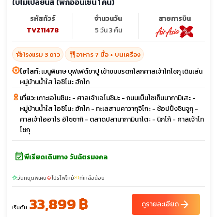
ใบไม้เปลี่ยนสี (พักออนเซ็น 1 คืน)
รหัสทัวร์
จำนวนวัน
สายการบิน
TVZ11478
5 วัน 3 คืน
hotel_class
restaurant
โรงแรม 3 ดาว
อาหาร 7 มื้อ + บนเครื่อง
ไฮไลท์:
เมนูพิเศษ บุฟเฟต์ขาปู เข้าชมมรดกโลกศาลเจ้าโทโชกุ เดินเล่น
หมู่บ้านน้ำใส โอชิโนะ ฮักไก
เที่ยว:
เกาะเอโนชิมะ - ศาลเจ้าเอโนชิมะ - ถนนเบ็นไซเท็นนากามิเสะ -
หมู่บ้านน้ำใส โอชิโนะ ฮักไก - ทะเลสาบคาวากุจิโกะ - ช้อปปิ้งชินจูกุ -
ศาลเจ้าโออาไร อิโซซากิ - ตลาดปลานากามินาโตะ - นิกโก้ - ศาลเจ้าโท
โชกุ
event_available
พีเรียดเดินทาง วันฉัตรมงคล
วันหยุดพิเศษ
โปรไฟไหม้
ที่เหลือน้อย
sunny
local_fire_department
confirmation_number
33,899 ฿
arrow_forward
ดูรายละเอียด
เริ่มต้น