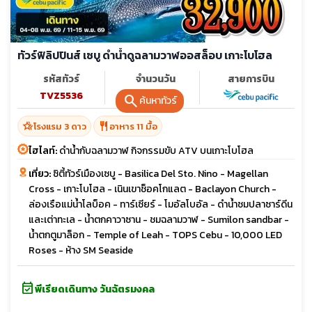
ทัวร์ฟิลิปปินส์ เซบู ดำน้ำดูฉลามวาฬออสล็อบ เกาะโบโฮล
รหัสทัวร์
จำนวนวัน
สายการบิน
TVZ5536
5 วัน 3 คืน
search
ค้นหาทัวร์
hotel_class
restaurant
โรงแรม 3 ดาว
อาหาร 11 มื้อ
ไฮไลท์:
ดำน้ำกับฉลามวาฬ กิจกรรมขับ ATV บนเกาะโบโฮล
เที่ยว:
ซิตี้ทัวร์เมืองเซบู - Basilica Del Sto. Nino - Magellan
Cross - เกาะโบโฮล - เนินเขาช็อคโกแลต - Baclayon Church -
ล่องเรือแม่น้ำโลบ็อค - ทาร์เซียร์ - โมอัลโบอัล - ดำน้ำชมปลาซาร์ดีน
และเต่าทะเล - น้ำตกคาวาซาน - ชมฉลามวาฬ - Sumilon sandbar -
น้ำตกตูมาล็อก - Temple of Leah - TOPS Cebu - 10,000 LED
Roses - ห้าง SM Seaside
event_available
พีเรียดเดินทาง วันฉัตรมงคล