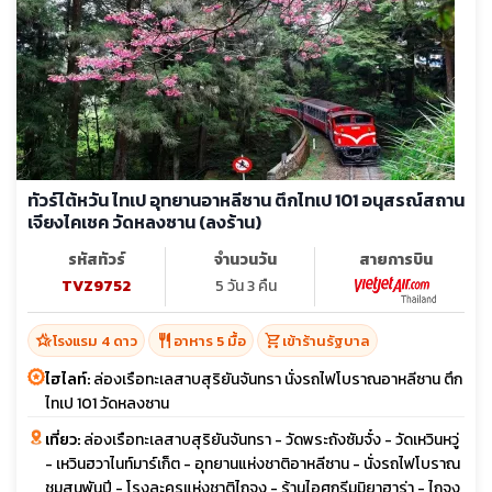
ทัวร์ไต้หวัน ไทเป อุทยานอาหลีซาน ตึกไทเป 101 อนุสรณ์สถาน
เจียงไคเชค วัดหลงซาน (ลงร้าน)
รหัสทัวร์
จำนวนวัน
สายการบิน
TVZ9752
5 วัน 3 คืน
hotel_class
restaurant
shopping_cart
โรงแรม 4 ดาว
อาหาร 5 มื้อ
เข้าร้านรัฐบาล
ไฮไลท์:
ล่องเรือทะเลสาบสุริยันจันทรา นั่งรถไฟโบราณอาหลีซาน ตึก
ไทเป 101 วัดหลงซาน
เที่ยว:
ล่องเรือทะเลสาบสุริยันจันทรา - วัดพระถังซัมจั๋ง - วัดเหวินหวู่
- เหวินฮวาไนท์มาร์เก็ต - อุทยานแห่งชาติอาหลีซาน - นั่งรถไฟโบราณ
ชมสนพันปี - โรงละครแห่งชาติไถจง - ร้านไอศกรีมมิยาฮาร่า - ไถจง