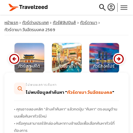
search
account_circle
menu
หน้าแรก
ทัวร์ต่างประเทศ
ทัวร์ฟิลิปปินส์
ทัวร์ดาเบา
ทัวร์ดาเบา วันฉัตรมงคล 2569
close
arrow_circle_left
arrow_circle_right
ทัวร์เกาหลีใต้
ทัวร์มาเก๊า
ทัวร์สิงคโปร์
ท
travel_explore
ไม่พบผลการค้นหา
calendar_month
ไม่พบข้อมูลคำค้นหา "
ทัวร์ดาเบา วันฉัตรมงคล
"
search
• คุณอาจลองคลิก "ล้างคำค้นหา" แล้วกดปุ่ม "ค้นหา" ตรงเมนูด้าน
บนเพื่อค้นหาทัวร์ใหม่
• หรือคุณสามารถใช้กล่องค้นหาทางซ้ายมือเพื่อเลือกค้นหาทัวร์ที่
ต้องการ