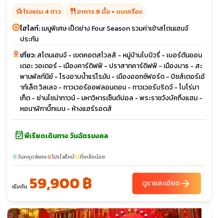
hotel_class
restaurant
โรงแรม 4 ดาว
อาหาร 8 มื้อ + บนเครื่อง
ไฮไลท์:
เมนูพิเศษ เป็ดย่าง Four Season รวมค่าเข้าสโตนเฮนจ์
ประกัน
เที่ยว:
สโตนเฮนจ์ - เขตคอตสโวลส์ - หมู่บ้านไบบิวรี่ - เบอร์ตันออน
เดอะ วอเตอร์ - เมืองคาร์ดิฟฟ์ - ปราสาทคาร์ดิฟฟ์ - เมืองบาธ - สะ
พานพัลท์นีย์ - โรงอาบน้ำแร่โรมัน - เมืองออกซ์ฟอร์ด - บิซส์เตอร์เอ้
าท์เล็ต วิลเลจ - ทาวเวอร์ออฟลอนดอน - ทาวเวอร์บริดจ์ - โบโร่มา
เก็ต - ย่านไชน่าทาวน์ - มหาวิหารเซ็นต์ปอล - พระราชวังบัคกิ้งแฮม -
หอนาฬิกาบิ๊กเบน - ห้างแฮร์รอดส์
event_available
พีเรียดเดินทาง วันฉัตรมงคล
วันหยุดพิเศษ
โปรไฟไหม้
ที่เหลือน้อย
sunny
local_fire_department
confirmation_number
59,900 ฿
arrow_forward
ดูรายละเอียด
เริ่มต้น