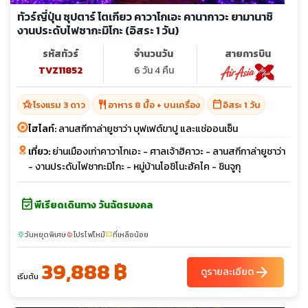
ทัวร์ญี่ปุ่น ซุปตาร์ โตเกียว คาวาโกเอะ คานากาวะ ยามานาชิ
งานประดับไฟซากะมิโกะ (อิสระ 1 วัน)
รหัสทัวร์
จำนวนวัน
สายการบิน
TVZ11852
6 วัน 4 คืน
hotel_class
restaurant
calendar_today
โรงแรม 3 ดาว
อาหาร 8 มื้อ + บนเครื่อง
อิสระ 1 วัน
ไฮไลท์:
ลานสกีกาล่ายูชาว่า บุฟเฟต์ขาปู และแช่ออนเซ็น
เที่ยว:
ย่านเมืองเก่าคาวาโกเอะ - ศาลเจ้าฮิคาวะ - ลานสกีกาล่ายูชาว่า
- งานประดับไฟชากะมิโกะ - หมู่บ้านโอชิโนะฮัคไค - ชินจูกุ
event_available
พีเรียดเดินทาง วันฉัตรมงคล
วันหยุดพิเศษ
โปรไฟไหม้
ที่เหลือน้อย
sunny
local_fire_department
confirmation_number
39,888 ฿
arrow_forward
ดูรายละเอียด
เริ่มต้น