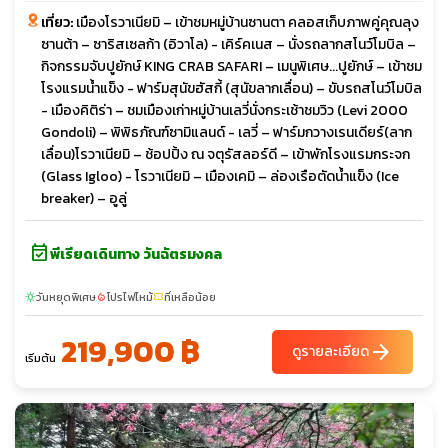
เที่ยว:
เมืองโรวาเนียมิ – เข้าชมหมู่บ้านซานตา คลอสเก็บภาพคู่คุณลุง
ซานต้า – ซาริสเซลก้า (อิวาโล) - เคิร์คเนส – นั่งรถลากสโนว์โมบิล –
กิจกรรมจับปูยักษ์ KING CRAB SAFARI – เมนูพิเศษ...ปูยักษ์ – เข้าชม
โรงแรมน้ำแข็ง - ฟาร์มสุนัขฮัสกี้ (สุนัขลากเลื่อน) – ขับรถสโนว์โมบิล
- เมืองคิติร่า – ชมเมืองเก่าหมู่บ้านเลวี่นั่งกระเช้าชมวิว (Levi 2000
Gondoli) – พิพิธภัณฑ์ซามิแลนด์ - เลวี่ – ฟาร์มกวางเรนเดียร์(ลาก
เลื่อน)โรวาเนียมิ – ช้อปปิ้ง ณ จตุรัสลอร์ดี – เข้าพักโรงแรมกระจก
(Glass Igloo) - โรวาเนียมิ – เมืองเคมิ – ล่องเรือตัดน้ำแข็ง (Ice
breaker) – อูลู่
event_available
พีเรียดเดินทาง วันฉัตรมงคล
วันหยุดพิเศษ
โปรไฟไหม้
ที่เหลือน้อย
sunny
local_fire_department
confirmation_number
219,900 ฿
arrow_forward
ดูรายละเอียด
เริ่มต้น