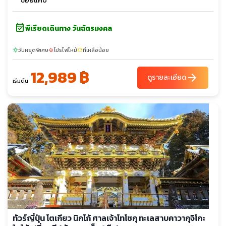
ซอยแคบ
event_available
พีเรียดเดินทาง วันฉัตรมงคล
วันหยุดพิเศษ
โปรไฟไหม้
ที่เหลือน้อย
sunny
local_fire_department
confirmation_number
12,989 ฿
arrow_forward
ดูรายละเอียด
เริ่มต้น
ทัวร์ญี่ปุ่น โตเกียว นิกโก้ ศาลเจ้าโทโชกุ ทะเลสาบคาวากุจิโกะ