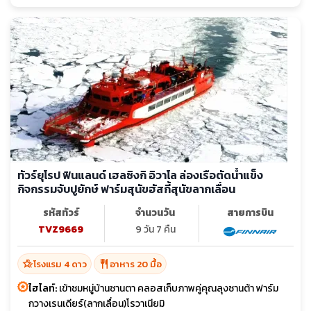
ทัวร์ยุโรป ฟินแลนด์ เฮลซิงกิ อิวาโล ล่องเรือตัดน้ำแข็ง
กิจกรรมจับปูยักษ์ ฟาร์มสุนัขฮัสกี้สุนัขลากเลื่อน
รหัสทัวร์
จำนวนวัน
สายการบิน
TVZ9669
9 วัน 7 คืน
hotel_class
restaurant
โรงแรม 4 ดาว
อาหาร 20 มื้อ
ไฮไลท์:
เข้าชมหมู่บ้านซานตา คลอสเก็บภาพคู่คุณลุงซานต้า ฟาร์ม
กวางเรนเดียร์(ลากเลื่อน)โรวาเนียมิ