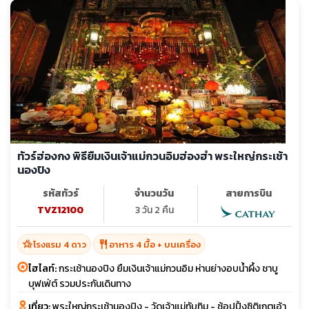
ทัวร์ฮ่องกง พิธียืมเงินเจ้าแม่กวนอิมฮ่องฮำ พระใหญ่กระเช้า
นองปิง
รหัสทัวร์
จำนวนวัน
สายการบิน
TVZ12100
3 วัน 2 คืน
hotel_class
restaurant
โรงแรม 4 ดาว
อาหาร 4 มื้อ + บนเครื่อง
ไฮไลท์:
กระเช้านองปิง ยืมเงินเจ้าแม่กวนอิม ห่านย่างอบน้ำผึ้ง ชาบู
บุฟเฟ่ต์ รวมประกันเดินทาง
เที่ยว:
พระใหญ่กระเช้านองปิง - วัดเจ้าแม่ทับทิม - ช้อปปิ้งซิติเกตเอ้า