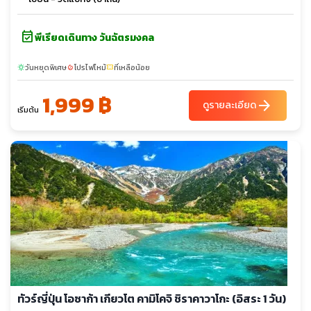
event_available
พีเรียดเดินทาง วันฉัตรมงคล
วันหยุดพิเศษ
โปรไฟไหม้
ที่เหลือน้อย
sunny
local_fire_department
confirmation_number
1,999 ฿
arrow_forward
ดูรายละเอียด
เริ่มต้น
ทัวร์ญี่ปุ่น โอซาก้า เกียวโต คามิโคจิ ชิราคาวาโกะ (อิสระ 1 วัน)