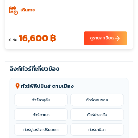
เดินทาง
16,600 ฿
arrow_forward
ดูรายละเอียด
เริ่มต้น
ลิงก์ทัวร์ที่เกี่ยวข้อง
ทัวร์ฟิลิปปินส์ ตามเมือง
location_on
ทัวร์คาลูคัน
ทัวร์ดอนซอล
ทัวร์ดาเบา
ทัวร์ปาลาวัน
ทัวร์ปูเวร์โต ปรินเชชา
ทัวร์มะนิลา