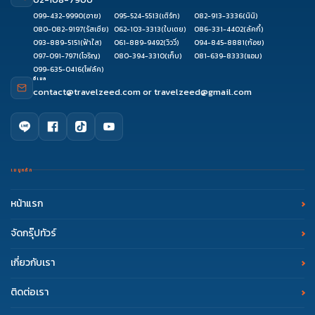
099-432-9990
(อาย)
095-524-5513
(เติร์ก)
082-913-3336
(นินิ)
080-082-9197
(รัสเซีย)
062-103-3313
(ใบเตย)
086-331-4402
(ลัคกี้)
093-889-5151
(ฟ้าใส)
061-889-9492
(วิววี่)
094-845-8881
(ก้อย)
097-091-7971
(โจริญ)
080-394-3310
(เก็บ)
081-639-8333
(แอม)
099-635-0416
(โฟล์ค)
อีเมล
contact@travelzeed.com
or
travelzeed@gmail.com
เมนูหลัก
หน้าแรก
จัดกรุ๊ปทัวร์
เกี่ยวกับเรา
ติดต่อเรา