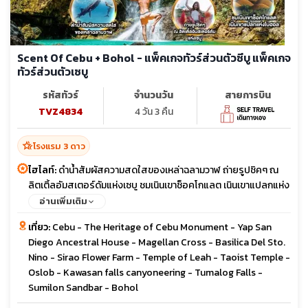
Scent Of Cebu + Bohol - แพ็คเกจทัวร์ส่วนตัวซีบู แพ็คเกจ
ทัวร์ส่วนตัวเซบู
รหัสทัวร์
จำนวนวัน
สายการบิน
TVZ4834
4 วัน 3 คืน
hotel_class
โรงแรม 3 ดาว
ไฮไลท์:
ดำน้ำสัมผัสความสดใสของเหล่าฉลามวาฬ ถ่ายรูปชิคๆ ณ
ลิตเติ้ลอัมสเตอร์ดัมแห่งเซบู ชมเนินเขาช็อคโกแลต เนินเขาแปลกแห่ง
โบฮอล
อ่านเพิ่มเติม
เที่ยว:
Cebu - The Heritage of Cebu Monument - Yap San
Diego Ancestral House - Magellan Cross - Basilica Del Sto.
Nino - Sirao Flower Farm - Temple of Leah - Taoist Temple -
Oslob - Kawasan falls canyoneering - Tumalog Falls -
Sumilon Sandbar - Bohol