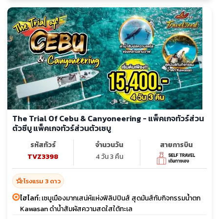
The Trial Of Cebu & Canyoneering - แพ็คเกจทัวร์ส่วน
ตัวซีบู แพ็คเกจทัวร์ส่วนตัวเซบู
รหัสทัวร์
จำนวนวัน
สายการบิน
TVZ3398
4 วัน 3 คืน
hotel_class
โรงแรม 3 ดาว
ไฮไลท์:
เซบูเมืองมากเสน่ห์แห่งฟิลิปปินส์ สุดมันส์กับกิจกรรมน้ำตก
Kawasan ดำน้ำสัมผัสความสดใสใต้ทะเล