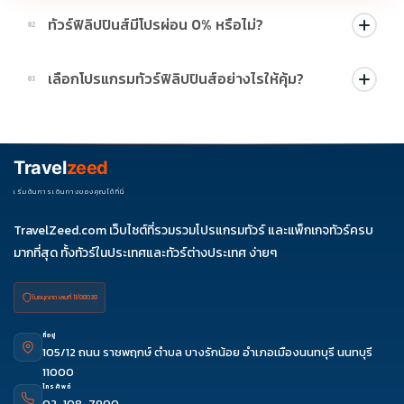
ทัวร์ฟิลิปปินส์มีโปรผ่อน 0% หรือไม่?
02
บางโปรแกรมมีโปรผ่อน 0% หรือโปรโมชั่นบัตรเครดิตตามเงื่อนไขที่
เลือกโปรแกรมทัวร์ฟิลิปปินส์อย่างไรให้คุ้ม?
03
บริษัทกำหนด สามารถดูสัญลักษณ์โปรโมชั่นในรายการทัวร์แต่ละ
รายการได้
ควรดูจำนวนวัน ไฮไลต์ที่รวมจริง โรงแรม สายการบิน มื้ออาหาร และ
ช่วงราคา ไม่ควรเทียบจากราคาต่ำสุดเพียงอย่างเดียว
Travel
zeed
เริ่มต้นการเดินทางของคุณได้ที่นี่
TravelZeed.com เว็บไซต์ที่รวมรวมโปรแกรมทัวร์ และแพ็กเกจทัวร์ครบ
มากที่สุด ทั้งทัวร์ในประเทศและทัวร์ต่างประเทศ ง่ายๆ
ใบอนุญาต เลขที่ 11/08038
ที่อยู่
105/12 ถนน ราชพฤกษ์ ตำบล บางรักน้อย อำเภอเมืองนนทบุรี นนทบุรี
11000
โทรศัพท์
02-108-7900