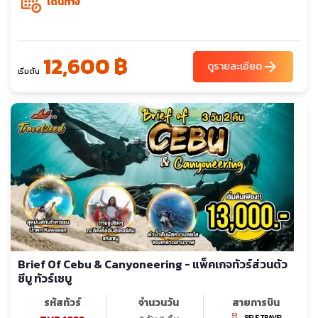
เดินทาง
12,600 ฿
arrow_forward
ดูรายละเอียด
เริ่มต้น
Brief Of Cebu & Canyoneering - แพ็คเกจทัวร์ส่วนตัว
ซีบู ทัวร์เซบู
รหัสทัวร์
จำนวนวัน
สายการบิน