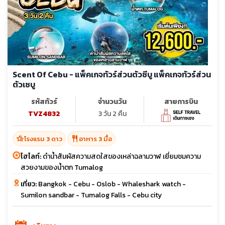
Scent Of Cebu - แพ็คเกจทัวร์ส่วนตัวซีบู แพ็คเกจทัวร์ส่วน
ตัวเซบู
รหัสทัวร์
จำนวนวัน
สายการบิน
TVZ4832
3 วัน 2 คืน
hotel_class
restaurant
โรงแรม 3 ดาว
อาหาร 3 มื้อ
ไฮไลท์:
ดำน้ำสัมผัสความสดใสของเหล่าฉลามวาฬ เยี่ยมชมความ
สวยงามของนํ้าตก Tumalog
เที่ยว:
Bangkok - Cebu - Oslob - Whaleshark watch -
Sumilon sandbar - Tumalog Falls - Cebu city