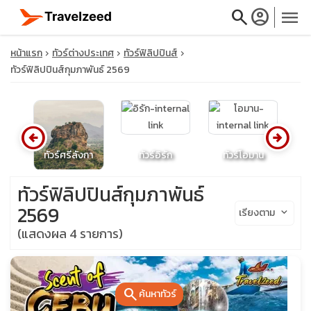
search
account_circle
menu
หน้าแรก
ทัวร์ต่างประเทศ
ทัวร์ฟิลิปปินส์
ทัวร์ฟิลิปปินส์กุมภาพันธ์ 2569
close
arrow_circle_left
arrow_circle_right
ทัวร์ศรีลังกา
ทัวร์อิรัก
ทัวร์โอมาน
ท
travel_explore
ทัวร์ฟิลิปปินส์กุมภาพันธ์
calendar_month
2569
เรียงตาม
keyboard_arrow_down
(แสดงผล 4 รายการ)
search
search
ค้นหาทัวร์