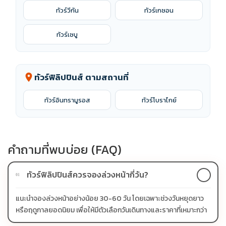
ทัวร์วีกัน
ทัวร์เกซอน
ทัวร์เซบู
ทัวร์ฟิลิปปินส์ ตามสถานที่
location_on
ทัวร์อินทรามูรอส
ทัวร์โบราไกย์
คำถามที่พบบ่อย (FAQ)
ทัวร์ฟิลิปปินส์ควรจองล่วงหน้ากี่วัน?
01
แนะนำจองล่วงหน้าอย่างน้อย 30-60 วัน โดยเฉพาะช่วงวันหยุดยาว
หรือฤดูกาลยอดนิยม เพื่อให้มีตัวเลือกวันเดินทางและราคาที่เหมาะกว่า