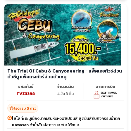
The Trial Of Cebu & Canyoneering - แพ็คเกจทัวร์ส่วน
ตัวซีบู แพ็คเกจทัวร์ส่วนตัวเซบู
รหัสทัวร์
จำนวนวัน
สายการบิน
TVZ3398
4 วัน 3 คืน
hotel_class
โรงแรม 3 ดาว
ไฮไลท์:
เซบูเมืองมากเสน่ห์แห่งฟิลิปปินส์ สุดมันส์กับกิจกรรมน้ำตก
Kawasan ดำน้ำสัมผัสความสดใสใต้ทะเล