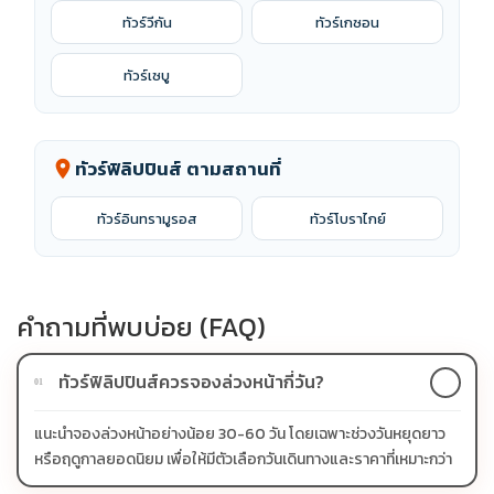
ทัวร์วีกัน
ทัวร์เกซอน
ทัวร์เซบู
ทัวร์ฟิลิปปินส์ ตามสถานที่
location_on
ทัวร์อินทรามูรอส
ทัวร์โบราไกย์
คำถามที่พบบ่อย (FAQ)
ทัวร์ฟิลิปปินส์ควรจองล่วงหน้ากี่วัน?
01
แนะนำจองล่วงหน้าอย่างน้อย 30-60 วัน โดยเฉพาะช่วงวันหยุดยาว
หรือฤดูกาลยอดนิยม เพื่อให้มีตัวเลือกวันเดินทางและราคาที่เหมาะกว่า