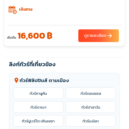
เดินทาง
16,600 ฿
arrow_forward
ดูรายละเอียด
เริ่มต้น
ลิงก์ทัวร์ที่เกี่ยวข้อง
ทัวร์ฟิลิปปินส์ ตามเมือง
location_on
ทัวร์คาลูคัน
ทัวร์ดอนซอล
ทัวร์ดาเบา
ทัวร์ปาลาวัน
ทัวร์ปูเวร์โต ปรินเชชา
ทัวร์มะนิลา