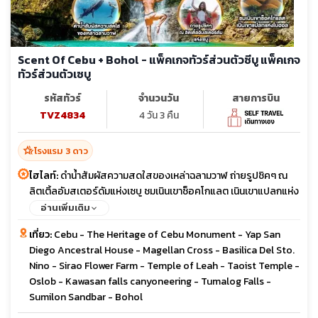
Scent Of Cebu + Bohol - แพ็คเกจทัวร์ส่วนตัวซีบู แพ็คเกจ
ทัวร์ส่วนตัวเซบู
รหัสทัวร์
จำนวนวัน
สายการบิน
TVZ4834
4 วัน 3 คืน
hotel_class
โรงแรม 3 ดาว
ไฮไลท์:
ดำน้ำสัมผัสความสดใสของเหล่าฉลามวาฬ ถ่ายรูปชิคๆ ณ
ลิตเติ้ลอัมสเตอร์ดัมแห่งเซบู ชมเนินเขาช็อคโกแลต เนินเขาแปลกแห่ง
โบฮอล
อ่านเพิ่มเติม
เที่ยว:
Cebu - The Heritage of Cebu Monument - Yap San
Diego Ancestral House - Magellan Cross - Basilica Del Sto.
Nino - Sirao Flower Farm - Temple of Leah - Taoist Temple -
Oslob - Kawasan falls canyoneering - Tumalog Falls -
Sumilon Sandbar - Bohol