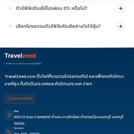
ทัวร์ฟิลิปปินส์มีโปรผ่อน 0% หรือไม่?
02
บางโปรแกรมมีโปรผ่อน 0% หรือโปรโมชั่นบัตรเครดิตตามเงื่อนไขที่
เลือกโปรแกรมทัวร์ฟิลิปปินส์อย่างไรให้คุ้ม?
03
บริษัทกำหนด สามารถดูสัญลักษณ์โปรโมชั่นในรายการทัวร์แต่ละ
รายการได้
ควรดูจำนวนวัน ไฮไลต์ที่รวมจริง โรงแรม สายการบิน มื้ออาหาร และ
ช่วงราคา ไม่ควรเทียบจากราคาต่ำสุดเพียงอย่างเดียว
Travel
zeed
เริ่มต้นการเดินทางของคุณได้ที่นี่
TravelZeed.com เว็บไซต์ที่รวมรวมโปรแกรมทัวร์ และแพ็กเกจทัวร์ครบ
มากที่สุด ทั้งทัวร์ในประเทศและทัวร์ต่างประเทศ ง่ายๆ
ใบอนุญาต เลขที่ 11/08038
ที่อยู่
105/12 ถนน ราชพฤกษ์ ตำบล บางรักน้อย อำเภอเมืองนนทบุรี นนทบุรี
11000
โทรศัพท์
02-108-7900