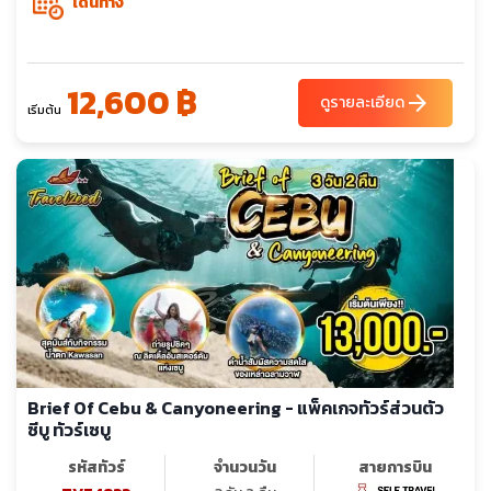
เดินทาง
12,600 ฿
arrow_forward
ดูรายละเอียด
เริ่มต้น
Brief Of Cebu & Canyoneering - แพ็คเกจทัวร์ส่วนตัว
ซีบู ทัวร์เซบู
รหัสทัวร์
จำนวนวัน
สายการบิน