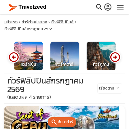
search
account_circle
menu
หน้าแรก
ทัวร์ต่างประเทศ
ทัวร์ฟิลิปปินส์
ทัวร์ฟิลิปปินส์กรกฎาคม 2569
close
arrow_circle_left
arrow_circle_right
ล
ทัวร์ญี่ปุ่น
ทัวร์กาตาร์
ทัวร์ภูฏาน
ท
travel_explore
ทัวร์ฟิลิปปินส์กรกฎาคม
calendar_month
2569
เรียงตาม
keyboard_arrow_down
(แสดงผล 4 รายการ)
search
search
ค้นหาทัวร์