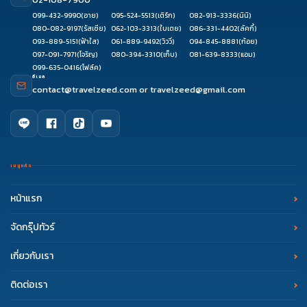
099-432-9990
(อาย)
095-524-5513
(เติร์ก)
082-913-3336
(นินิ)
080-082-9197
(รัสเซีย)
062-103-3313
(ใบเตย)
086-331-4402
(ลัคกี้)
093-889-5151
(ฟ้าใส)
061-889-9492
(วิววี่)
094-845-8881
(ก้อย)
097-091-7971
(โจริญ)
080-394-3310
(เก็บ)
081-639-8333
(แอม)
099-635-0416
(โฟล์ค)
อีเมล
contact@travelzeed.com
or
travelzeed@gmail.com
เมนูหลัก
หน้าแรก
จัดกรุ๊ปทัวร์
เกี่ยวกับเรา
ติดต่อเรา