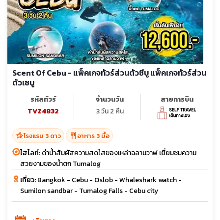
Scent Of Cebu - แพ็คเกจทัวร์ส่วนตัวซีบู แพ็คเกจทัวร์ส่วน
ตัวเซบู
รหัสทัวร์
จำนวนวัน
สายการบิน
TVZ4832
3 วัน 2 คืน
hotel_class
restaurant
โรงแรม 3 ดาว
อาหาร 3 มื้อ
ไฮไลท์:
ดำน้ำสัมผัสความสดใสของเหล่าฉลามวาฬ เยี่ยมชมความ
สวยงามของนํ้าตก Tumalog
เที่ยว:
Bangkok - Cebu - Oslob - Whaleshark watch -
Sumilon sandbar - Tumalog Falls - Cebu city