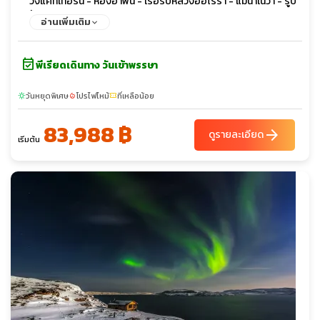
วังแคทเทอรีน - ห้องอำพัน - เรือรบหลวงออโรร่า - แม่น้ำเนวา - รูป
ปั้นสฟิงซ์ - พระราชวังฤดูร้อนปีเตอร์ฮอฟ - ป้อมปีเตอร์แอนด์ปอล
อ่านเพิ่มเติม
- มหาวิหารคาซาน - ถนนเนฟสกี
event_available
พีเรียดเดินทาง วันเข้าพรรษา
วันหยุดพิเศษ
โปรไฟไหม้
ที่เหลือน้อย
sunny
local_fire_department
confirmation_number
83,988 ฿
arrow_forward
ดูรายละเอียด
เริ่มต้น