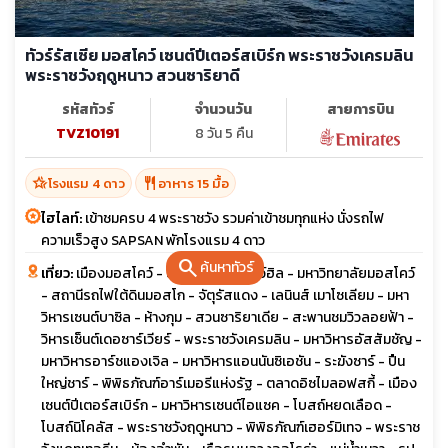
ทัวร์รัสเซีย มอสโคว์ เซนต์ปีเตอร์สเบิร์ก พระราชวังเครมลิน
พระราชวังฤดูหนาว สวนซาริยาดี
รหัสทัวร์
จำนวนวัน
สายการบิน
TVZ10191
8 วัน 5 คืน
hotel_class
restaurant
โรงแรม 4 ดาว
อาหาร 15 มื้อ
ไฮไลท์:
เข้าชมครบ 4 พระราชวัง รวมค่าเข้าชมทุกแห่ง นั่งรถไฟ
ความเร็วสูง SAPSAN พักโรงแรม 4 ดาว
search
ค้นหาทัวร์
เที่ยว:
เมืองมอสโคว์ - ยอดเขาสแปร์โรว์ฮิล - มหาวิทยาลัยมอสโคว์
- สถานีรถไฟใต้ดินมอสโก - จัตุรัสแดง - เลนินส์ เมาโซเลียม - มหา
วิหารเซนต์บาซิล - ห้างกุม - สวนซาริยาเดีย - สะพานชมวิวลอยฟ้า -
วิหารเซ็นต์เดอซาร์เวียร์ - พระราชวังเครมลิน - มหาวิหารอัสสัมชัญ -
มหาวิหารอาร์ชแองเจิล - มหาวิหารแอนนันซิเอชัน - ระฆังซาร์ - ปืน
ใหญ่ชาร์ - พิพิธภัณฑ์อาร์เมอรีแห่งรัฐ - ตลาดอิซไมลอฟสกี้ - เมือง
เซนต์ปีเตอร์สเบิร์ก - มหาวิหารเซนต์ไอแซค - โบสถ์หยดเลือด -
โบสถ์นิโคลัส - พระราชวังฤดูหนาว - พิพิธภัณฑ์เฮอร์มิเทจ - พระราช