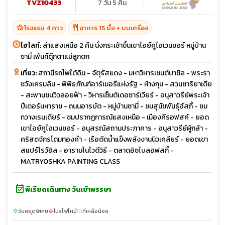
TVZ10433
7 วัน 5 คืน
hotel_class
restaurant
โรงแรม 4 ดาว
อาหาร 15 มื้อ + บนเครื่อง
ไฮไลท์:
ล่าแสงเหนือ 2 คืน นั่งกระเช้าขึ้นเขาไอย์คูไอเวนซอร์ หมู่บ้าน
ซามี่ เพ้นท์ตุ๊กตาแม่ลูกดก
เที่ยว:
สถานีรถไฟใต้ดิน - จัตุรัสแดง - มหาวิหารเซนต์บาซิล - พระรา
ชวังเครมลิน - พิพิธภัณฑ์อาร์เมอรีแห่งรัฐ - ห้างกุม - สวนซาริยาเดีย
- สะพานชมวิวลอยฟ้า - วิหารเซ็นต์เดอซาร์เวียร์ - อนุสาวรีย์พระเจ้า
ปีเตอร์มหาราช - ถนนอารบัต - หมู่บ้านซามี่ - ชมสุนัขพันธุ์ฮัสกี้ - ชม
กวางเรนเดียร์ - ชมปรากฏการณ์แสงเหนือ - เมืองคีรอฟสค์ - ยอด
เขาไอย์คูไอเวนซอร์ - อนุสรณ์สถานประภาคาร - อนุสาวรีย์ผู้กล้า -
คริสตจักรโดมทองคำ - เรือตัดน้ำแข็งพลังงานนิวเคลียร์ - ยอดเขา
สแปร์โรว์ฮิล - อารามโนโวดีวิธี - ตลาดอิซไบลอฟสกี้ -
MATRYOSHKA PAINTING CLASS
event_available
พีเรียดเดินทาง วันเข้าพรรษา
วันหยุดพิเศษ
โปรไฟไหม้
ที่เหลือน้อย
sunny
local_fire_department
confirmation_number