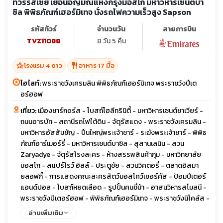
ทัวร์รัสเซีย เยือนอัญมณีแห่งกรุงมอสโก มหาวิหารเซนต์บา
ซิล พิพิธภัณฑ์เฮอร์มิเทจ นั่งรถไฟความเร็วสูง Sapson
รหัสทัวร์
จำนวนวัน
สายการบิน
TVZ11088
8 วัน 5 คืน
hotel_class
restaurant
โรงแรม 4 ดาว
อาหาร 17 มื้อ
ไฮไลท์:
พระราชวังเครมลิน พิพิธภัณฑ์เฮอร์มิเทจ พระราชวังปีเต
อร์ฮอฟ
เที่ยว:
เมืองซาร์กอร์ส - โบสถ์โฮลีทรินิตี้ - มหาวิหารเซนต์ซาเวียร์ -
ถนนอารบัท - สถานีรถไฟใต้ดิน - จัตุรัสแดง - พระราชวังเครมลิน -
มหาวิหารอัสสัมชัญ - ปืนใหญ่พระเจ้าชาร์ - ระฆังพระเจ้าซาร์ - พิพิธ
ภัณฑ์อาร์เมอร์รี่ - มหาวิหารเซนต์บาซิล - สุสานเลนิน - สวน
Zaryadye - จัตุรัสโรงละคร - ห้างสรรพสินค้ากุม - มหาวิทยาลัย
มอสโก - สแปร์โรว์ ฮิลล์ - ประตูชัย - สวนวิคตอรี่ - ตลาดอิสมา
ยลอฟกี้ - การแสดงคณะละครสัตว์มอสโคว์เซอร์คัส - ป้อมปีเตอร์
แอนด์ปอล - โบสถ์หยดเลือด - รูปปั้นคนขี่ม้า - อาสนวิหารสโมลนี -
พระราชวังปีเตอร์ฮอฟ - พิพิธภัณฑ์เฮอร์มิเทจ - พระราชวังนิโคลัส -
มหาวิหารเซนต์ไอแซค - ถนนเนฟสกี - พระราชวังแคทเธอรีน - พัลโค
อ่านเพิ่มเติม
โวเอาท์เล็ต