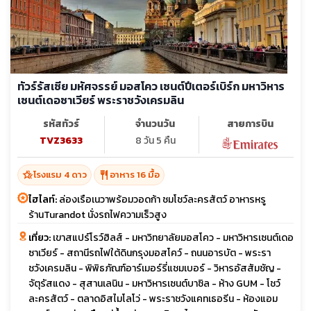
ทัวร์รัสเซีย มหัศจรรย์ มอสโคว เซนต์ปีเตอร์เบิร์ก มหาวิหาร
เซนต์เดอซาเวียร์ พระราชวังเครมลิน
รหัสทัวร์
จำนวนวัน
สายการบิน
TVZ3633
8 วัน 5 คืน
hotel_class
restaurant
โรงแรม 4 ดาว
อาหาร 16 มื้อ
ไฮไลท์:
ล่องเรือเนวาพร้อมวอดก้า ชมโชว์ละครสัตว์ อาหารหรู
ร้านTurandot นั่งรถไฟความเร็วสูง
เที่ยว:
เขาสแปร์โรว์ฮิลส์ - มหาวิทยาลัยมอสโคว - มหาวิหารเซนต์เดอ
ซาเวียร์ - สถานีรถไฟใต้ดินกรุงมอสโคว์ - ถนนอารบัต - พระรา
ชวังเครมลิน - พิพิธภัณฑ์อาร์เมอร์รี่แชมเบอร์ - วิหารอัสสัมชัญ -
จัตุรัสแดง - สุสานเลนิน - มหาวิหารเซนต์บาซิล - ห้าง GUM - โชว์
ละครสัตว์ - ตลาดอิสไมโลโว่ - พระราชวังแคทเธอรีน - ห้องแอม