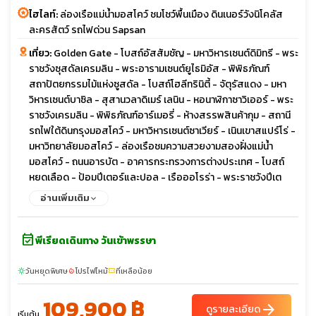
ไฮไลท์:
ล่องเรือแม่น้ำมอสโคว์ ชมโชว์พื้นเมือง ดินเนอร์วังนิโคลัส
ละครสัตว์ รถไฟด่วน Sapsan
เที่ยว:
Golden Gate - โบสถ์อัสสัมชัญ - มหาวิหารเซนต์ดิมิทรี - พระ
ราชวังซุสดัลเครมลิน - พระอารามเซนต์ยูไธมิอัส - พิพิธภัณฑ์
สถาปัตยกรรมไม้แห่งซูสดัล - โบสถ์โฮลีทรินิตี้ - จัตุรัสแดง - มหา
วิหารเซนต์บาซิล - สุสานวลาดิเมร์ เลนิน - หอนาฬิกาซาวิเออร์ - พระ
ราชวังเครมลิน - พิพิธภัณฑ์อาร์เมอรี่ - ห้างสรรพสินค้ากุม - สถานี
รถไฟใต้ดินกรุงมอสโคว์ - มหาวิหารเซนต์ซาเวียร์ - เนินเขาสแปร์โร่ -
มหาวิทยาลัยมอสโคว์ - ล่องเรือชมความสวยงามสองฝั่งแม่น้ำ
มอสโคว์ - ถนนอารบัต - อาคารกระทรวงการต่างประเทศ - โบสถ์
หยดเลือด - ป้อมปีเตอร์และปอล - เรือออโรร่า - พระราชวังปีเต
อร์ฮอฟ - พิพิธภัณฑ์เฮอร์มิเทจ - จัตุรัสพาเลซ - พระราชวังแคทเธอ
อ่านเพิ่มเติม
รีน - มหาวิหารเซนต์ไอแซค - ถนนเนฟสกี้
event_available
พีเรียดเดินทาง วันเข้าพรรษา
วันหยุดพิเศษ
โปรไฟไหม้
ที่เหลือน้อย
sunny
local_fire_department
confirmation_number
109,900 ฿
arrow_forward
ดูรายละเอียด
เริ่มต้น