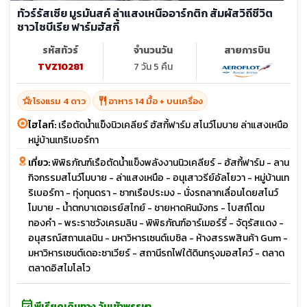
ทัวร์รัสเซีย มูรมันสค์ ล่าแสงเหนืออาร์กติก สัมผัสวิถีชีวิต
ชาวไซบีเรีย ฟาร์มฮัสกี้
รหัสทัวร์
จำนวนวัน
สายการบิน
TVZ10281
7 วัน 5 คืน
hotel_class
restaurant
โรงแรม 4 ดาว
อาหาร 14 มื้อ + บนเครื่อง
ไฮไลท์:
เรือตัดน้ำแข็งนิวเคลียร์ ฮัสกี้ฟาร์ม สโนว์โมบาย ล่าแสงเหนือ
หมู่บ้านเทริเบอร์กา
เที่ยว:
พิพิธภัณฑ์เรือตัดน้ำแข็งพลังงานนิวเคลียร์ - ฮัสกี้ฟาร์ม - ลาน
กิจกรรมสโนว์โมบาย - ล่าแสงเหนือ - อนุเสาวรีย์อัลโยวา - หมู่บ้านเท
ริเบอร์กา - ทุ่งทุนดรา - ซากเรือประมง - นั่งรถลากเลื่อนโดยสโนว์
โมบาย - น้ำตกบาเตอเรย์สไกย์ - ชายหาดหินมังกร - โบสถ์โดม
ทองคำ - พระราชวังเครมลิน - พิพิธภัณฑ์อาร์เมอร์รี่ - จัตุรัสแดง -
อนุสรณ์สถานเลนิน - มหาวิหารเซนต์เบซิล - ห้างสรรพสินค้า Gum -
มหาวิหารเซนต์เดอะซาเวียร์ - สถานีรถไฟใต้ดินกรุงมอสโคว์ - ตลาด
ตลาดอิสไมโลโว
event_available
พีเรียดเดินทาง วันเข้าพรรษา