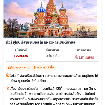
ทัวร์ยุโรป รัสเซีย มอสโก มหาวิหารเซนต์บาซิล
รหัสทัวร์
จำนวนวัน
สายการบิน
TVZ9426
8 วัน 5 คืน
hotel_class
restaurant
โรงแรม 4 ดาว
อาหาร 17 มื้อ
ไฮไลท์:
ล่องเรือแม่น้ำเนวา ชมการแสดงคณะละครสัตว เมนูพิเศษ ไก่
เคียฟ ซุปบอร์ช เค้กโปเลียน
เที่ยว:
เมืองซาร์กอร์ส – โบสถ์โฮลีทรินิตี้ – กรุงมอสโก – มหาวิหาร
เซนต์ซาเวียร์ - พระราชวังเครมลิน+มหาวิหารอัสสัมชัญ – ปืนใหญ่
พระเจ้าซาร์ – ระฆังพระเจ้าซาร์ – จัตุรัสอาสนวิหาร+พิพิธภัณฑ์อาร์เม
อร์รี่+สวนอเล็กซานเดอร์ รัสเซีย – จัตุรัสแดง – มหาวิหารเซนต์บา