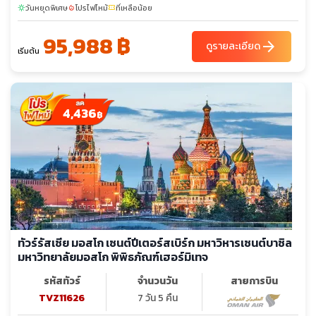
วันหยุดพิเศษ
โปรไฟไหม้
ที่เหลือน้อย
sunny
local_fire_department
confirmation_number
95,988 ฿
arrow_forward
ดูรายละเอียด
เริ่มต้น
4,436
฿
ทัวร์รัสเซีย มอสโก เซนต์ปีเตอร์สเบิร์ก มหาวิหารเซนต์บาซิล
มหาวิทยาลัยมอสโก พิพิธภัณฑ์เฮอร์มิเทจ
รหัสทัวร์
จำนวนวัน
สายการบิน
TVZ11626
7 วัน 5 คืน