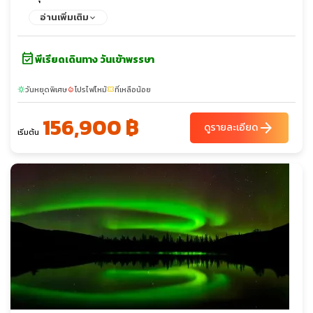
แซค - พระราชวังปีเตอร์ฮอฟ - พิพิธภัณฑ์เฮอร์มิเทจ - พระราชวัง
อ่านเพิ่มเติม
ฤดูหนาว - จัตุรัสพระราชวัง - เสาอเล็กซานเดอร์ - พระราชวังแคท
เธอรีน - ป้อมปีเตอร์แอนด์ปอล - ห้างสรรพสินค้า Galereya Mall
event_available
พีเรียดเดินทาง วันเข้าพรรษา
วันหยุดพิเศษ
โปรไฟไหม้
ที่เหลือน้อย
sunny
local_fire_department
confirmation_number
156,900 ฿
arrow_forward
ดูรายละเอียด
เริ่มต้น