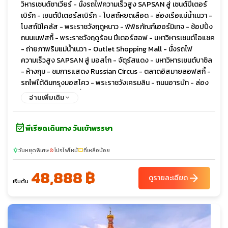
วิหารเซนต์ซาเวียร์ - นั่งรถไฟความเร็วสูง SAPSAN สู่ เซนต์ปีเตอร์
เบิร์ก - เซนต์ปีเตอร์สเบิร์ก - โบสถ์หยดเลือด - ล่องเรือแม่น้ำเนวา -
โบสถ์นิโคลัส - พระราชวังฤดูหนาว - พิพิธภัณฑ์เฮอร์มิเทจ - ช้อปปิ้ง
ถนนเนฟสกี้ - พระราชวังฤดูร้อน ปีเตอร์ฮอฟ - มหาวิหารเซนต์ไอแซค
- ถ่ายภาพริมแม่น้ำเนวา - Outlet Shopping Mall - นั่งรถไฟ
ความเร็วสูง SAPSAN สู่ มอสโก - จัตุรัสแดง - มหาวิหารเซนต์บาซิล
- ห้างกุม - ชมการแสดง Russian Circus - ตลาดอิสมายลอฟสกี้ -
รถไฟใต้ดินกรุงมอสโคว - พระราชวังเครมลิน - ถนนอารบัท - ล่อง
เรือชมทัศนียภาพแม่น้ำมอสควา
อ่านเพิ่มเติม
event_available
พีเรียดเดินทาง วันเข้าพรรษา
วันหยุดพิเศษ
โปรไฟไหม้
ที่เหลือน้อย
sunny
local_fire_department
confirmation_number
48,888 ฿
arrow_forward
ดูรายละเอียด
เริ่มต้น