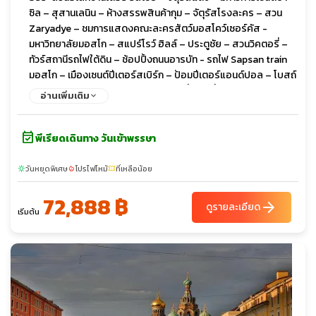
ซิล – สุสานเลนิน – ห้างสรรพสินค้ากุม – จัตุรัสโรงละคร – สวน
Zaryadye – ชมการแสดงคณะละครสัตว์มอสโคว์เซอร์คัส -
มหาวิทยาลัยมอสโก – สแปร์โรว์ ฮิลล์ – ประตูชัย – สวนวิคตอรี่ –
ทัวร์สถานีรถไฟใต้ดิน – ช้อปปิ้งถนนอารบัท - รถไฟ Sapsan train
มอสโก – เมืองเซนต์ปีเตอร์สเบิร์ก – ป้อมปีเตอร์แอนด์ปอล – โบสถ์
หยดเลือด – มหาวิหารเซนต์ไอแซค – รูปปั้นคนขี่ม้า – พระราชวังนิ
อ่านเพิ่มเติม
โคลัส(ด้านนอก) – อาสนวิหารสโมลนี – ล่องเรือแม่เนวา -
พระราชวังปีเตอร์ฮอฟ – พิพิธภัณฑ์เฮอร์มิเทจ OPTION Dinner
event_available
with Caviar & Champagne & Show - พระราชวังแคทเธอรีน –
พีเรียดเดินทาง วันเข้าพรรษา
ช้อปปิ้ง พัลโคโวเอาท์เล็ต
วันหยุดพิเศษ
โปรไฟไหม้
ที่เหลือน้อย
sunny
local_fire_department
confirmation_number
72,888 ฿
arrow_forward
ดูรายละเอียด
เริ่มต้น