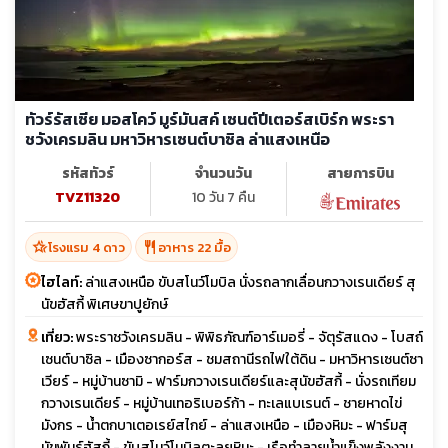
ทัวร์รัสเซีย มอสโคว์ มูร์มันสค์ เซนต์ปีเตอร์สเบิร์ก พระรา
ชวังเครมลิน มหาวิหารเซนต์บาซิล ล่าแสงเหนือ
รหัสทัวร์
จำนวนวัน
สายการบิน
TVZ11320
10 วัน 7 คืน
hotel_class
restaurant
โรงแรม 4 ดาว
อาหาร 22 มื้อ
ไฮไลท์:
ล่าแสงเหนือ ขับสโนว์โมบิล นั่งรถลากเลื่อนกวางเรนเดียร์ สุ
นัขฮัสกี้ พิเศษขาปูยักษ์
เที่ยว:
พระราชวังเครมลิน - พิพิธภัณฑ์อาร์เมอรี่ - จัตุรัสแดง - โบสถ์
เซนต์บาซิล - เมืองซากอร์ส - ชมสถานีรถไฟใต้ดิน - มหาวิหารเซนต์ซา
เวียร์ - หมู่บ้านซามิ - ฟาร์มกวางเรนเดียร์และสุนัขฮัสกี้ - นั่งรถเทียม
กวางเรนเดียร์ - หมู่บ้านเทอริเบอร์ก้า - ทะเลแบเรนต์ - ชายหาดไข่
มังกร - น้ำตกบาเตอเรย์สไกย์ - ล่าแสงเหนือ - เมืองหิมะ - ฟาร์มสุ
นัขพันธุ์ฮัสกี้ - ขับสโนว์โมบิลตะลุยหิมะ - เรือทำลายน้ำแข็งพลังงาน