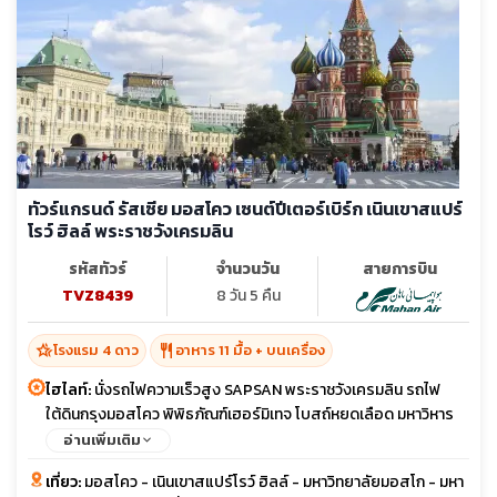
ทัวร์แกรนด์ รัสเซีย มอสโคว เซนต์ปีเตอร์เบิร์ก เนินเขาสแปร์
โรว์ ฮิลล์ พระราชวังเครมลิน
รหัสทัวร์
จำนวนวัน
สายการบิน
TVZ8439
8 วัน 5 คืน
hotel_class
restaurant
โรงแรม 4 ดาว
อาหาร 11 มื้อ + บนเครื่อง
ไฮไลท์:
นั่งรถไฟความเร็วสูง SAPSAN พระราชวังเครมลิน รถไฟ
ใต้ดินกรุงมอสโคว พิพิธภัณฑ์เฮอร์มิเทจ โบสถ์หยดเลือด มหาวิหาร
เซนต์ไอแซค เนินเขาสแปร์โรว์ ฮิลล์ จัตุรัสแดง
อ่านเพิ่มเติม
เที่ยว:
มอสโคว - เนินเขาสแปร์โรว์ ฮิลล์ - มหาวิทยาลัยมอสโก - มหา