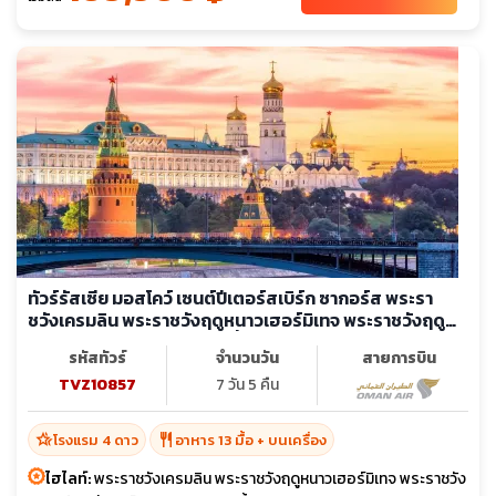
ทัวร์รัสเซีย มอสโคว์ เซนต์ปีเตอร์สเบิร์ก ซากอร์ส พระรา
ชวังเครมลิน พระราชวังฤดูหนาวเฮอร์มิเทจ พระราชวังฤดู
ร้อนปีเตอร์ฮอฟ อารามทรินิตี้
รหัสทัวร์
จำนวนวัน
สายการบิน
TVZ10857
7 วัน 5 คืน
hotel_class
restaurant
โรงแรม 4 ดาว
อาหาร 13 มื้อ + บนเครื่อง
ไฮไลท์:
พระราชวังเครมลิน พระราชวังฤดูหนาวเฮอร์มิเทจ พระราชวัง