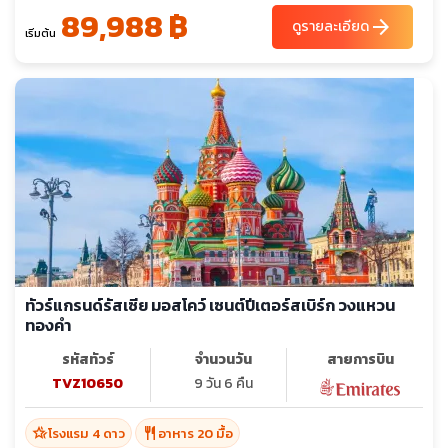
89,988 ฿
arrow_forward
ดูรายละเอียด
เริ่มต้น
ทัวร์แกรนด์รัสเซีย มอสโคว์ เซนต์ปีเตอร์สเบิร์ก วงแหวน
ทองคำ
รหัสทัวร์
จำนวนวัน
สายการบิน
TVZ10650
9 วัน 6 คืน
hotel_class
restaurant
โรงแรม 4 ดาว
อาหาร 20 มื้อ