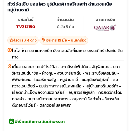
ทัวร์รัสเซีย มอสโคว มูร์มันสค์ เทอริเบอก้า ล่าแสงเหนือ
หมู่บ้านซามี่
รหัสทัวร์
จำนวนวัน
สายการบิน
TVZ12150
8 วัน 5 คืน
hotel_class
restaurant
โรงแรม 4 ดาว
อาหาร 15 มื้อ + บนเครื่อง
ไฮไลท์:
ตามล่าแสงเหนือ นั่งสเลดฮัสกี้และกวางเรนเดียร์ ประกันเดิน
ทาง
เที่ยว:
ยอดเขาสแปร์โรว์ฮิล - สถานีรถไฟใต้ดิน - จัตุรัสแดง - มหา
วิหารเซนต์บาซิล - ห้างกุม - สวนซาริยาเดีย - พระราชวังเครมลิน -
พิพิธภัณฑ์อาร์เมอรีแห่งรัฐ - หมู่บ้านซามี่ - ชมสุนัขพันธุ์ฮัสกี้ - ชม
กวางเรนเดียร์ - ชมปรากฏการณ์แสงเหนือ - หมู่บ้านเทอริเบอร์ก้า -
เรือตัดน้ำแข็งพลังงานนิวเคลียร์ - อนุสาวรีย์ผู้กล้า - คริสตจักรโดม
ทองคำ - อนุสรณ์สถานประภาคาร - อนุสรณ์เรือดำน้ำ - วิหารเซ็น
ต์เดอซาร์เวียร์ - ตลาดอิซไมลอฟสกี
event_available
พีเรียดเดินทาง วันเข้าพรรษา