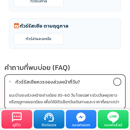
ทัวร์ไบคาล
ทัวร์รัสเซีย ตามฤดูกาล
event_available
ทัวร์ล่าแสงเหนือ
คำถามที่พบบ่อย (FAQ)
ทัวร์รัสเซียควรจองล่วงหน้ากี่วัน?
01
แนะนำจองล่วงหน้าอย่างน้อย 30-60 วัน โดยเฉพาะช่วงวันหยุดยาว
หรือฤดูกาลยอดนิยม เพื่อให้มีตัวเลือกวันเดินทางและราคาที่เหมาะกว่า
ทัวร์รัสเซียมีโปรผ่อน 0% หรือไม่?
02
ดูรีวิว
ติดต่อเซล
จองผ่านแชท
จองผ่านไลน์