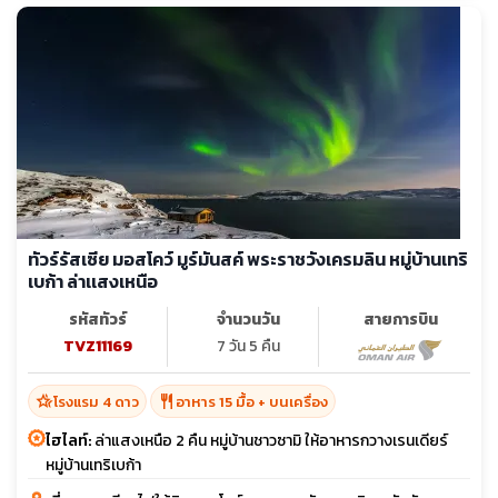
ทัวร์รัสเซีย มอสโคว์ มูร์มันสค์ พระราชวังเครมลิน หมู่บ้านเทริ
เบก้า ล่าเเสงเหนือ
รหัสทัวร์
จำนวนวัน
สายการบิน
TVZ11169
7 วัน 5 คืน
hotel_class
restaurant
โรงแรม 4 ดาว
อาหาร 15 มื้อ + บนเครื่อง
ไฮไลท์:
ล่าแสงเหนือ 2 คืน หมู่บ้านชาวซามิ ให้อาหารกวางเรนเดียร์
หมู่บ้านเทริเบก้า