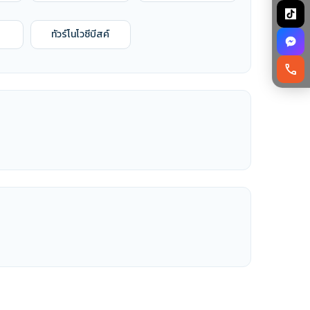
ทัวร์โนโวซีบีสค์
call