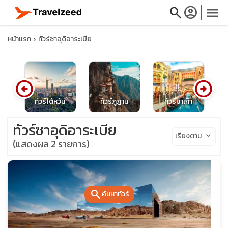
search
account_circle
menu
หน้าแรก
ทัวร์ซาอุดิอาระเบีย
arrow_circle_left
arrow_circle_right
close
ซีย
ทัวร์ไต้หวัน
ทัวร์ภูฏาน
ทัวร์มาเก๊า
ทั
travel_explore
ทัวร์ซาอุดิอาระเบีย
เรียงตาม
keyboard_arrow_down
(แสดงผล 2 รายการ)
calendar_month
search
search
ค้นหาทัวร์