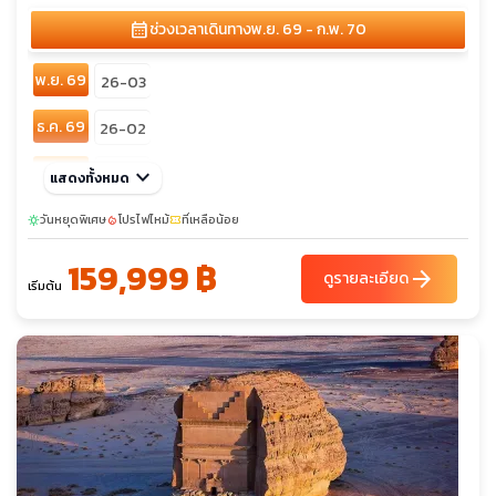
calendar_month
ช่วงเวลาเดินทาง
พ.ย. 69 - ก.พ. 70
พ.ย. 69
26-03
ธ.ค. 69
26-02
ม.ค. 70
keyboard_arrow_down
26-02
แสดงทั้งหมด
วันหยุดพิเศษ
โปรไฟไหม้
ที่เหลือน้อย
sunny
local_fire_department
confirmation_number
159,999 ฿
arrow_forward
ดูรายละเอียด
เริ่มต้น