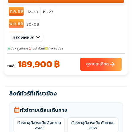
ต.ค. 69
12-20
19-27
พ.ย. 69
30-08
ธ.ค. 69
keyboard_arrow_down
28-05
แสดงทั้งหมด
ม.ค. 70
วันหยุดพิเศษ
18-26
โปรไฟไหม้
ที่เหลือน้อย
sunny
local_fire_department
confirmation_number
189,900 ฿
ก.พ. 70
15-23
arrow_forward
ดูรายละเอียด
เริ่มต้น
มี.ค. 70
15-23
เม.ย. 70
12-20
ลิงก์ทัวร์ที่เกี่ยวข้อง
ทัวร์ตามเดือนเดินทาง
calendar_month
ทัวร์ซาอุดิอาระเบีย สิงหาคม
ทัวร์ซาอุดิอาระเบีย กันยายน
2569
2569