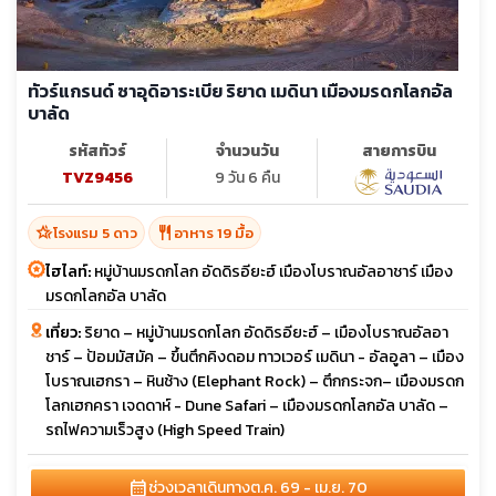
ทัวร์แกรนด์ ซาอุดิอาระเบีย ริยาด เมดินา เมืองมรดกโลกอัล
บาลัด
รหัสทัวร์
จำนวนวัน
สายการบิน
TVZ9456
9 วัน 6 คืน
hotel_class
restaurant
โรงแรม 5 ดาว
อาหาร 19 มื้อ
ไฮไลท์:
หมู่บ้านมรดกโลก อัดดิรอียะฮ์ เมืองโบราณอัลอาชาร์ เมือง
มรดกโลกอัล บาลัด
เที่ยว:
ริยาด – หมู่บ้านมรดกโลก อัดดิรอียะฮ์ – เมืองโบราณอัลอา
ชาร์ – ป้อมมัสมัค – ขึ้นตึกคิงดอม ทาวเวอร์ เมดินา - อัลอูลา – เมือง
โบราณเฮกรา – หินช้าง (Elephant Rock) – ตึกกระจก– เมืองมรดก
โลกเฮกครา เจดดาห์ - Dune Safari – เมืองมรดกโลกอัล บาลัด –
รถไฟความเร็วสูง (High Speed Train)
calendar_month
ช่วงเวลาเดินทาง
ต.ค. 69 - เม.ย. 70