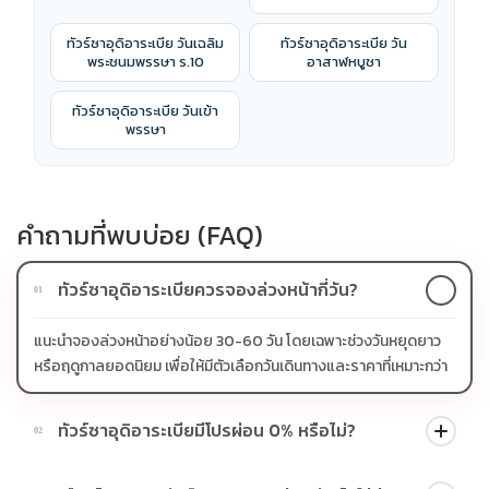
ทัวร์ซาอุดิอาระเบีย วันเฉลิม
ทัวร์ซาอุดิอาระเบีย วัน
พระชนมพรรษา ร.10
อาสาฬหบูชา
ทัวร์ซาอุดิอาระเบีย วันเข้า
พรรษา
คำถามที่พบบ่อย (FAQ)
ทัวร์ซาอุดิอาระเบียควรจองล่วงหน้ากี่วัน?
01
แนะนำจองล่วงหน้าอย่างน้อย 30-60 วัน โดยเฉพาะช่วงวันหยุดยาว
หรือฤดูกาลยอดนิยม เพื่อให้มีตัวเลือกวันเดินทางและราคาที่เหมาะกว่า
ทัวร์ซาอุดิอาระเบียมีโปรผ่อน 0% หรือไม่?
02
บางโปรแกรมมีโปรผ่อน 0% หรือโปรโมชั่นบัตรเครดิตตามเงื่อนไขที่