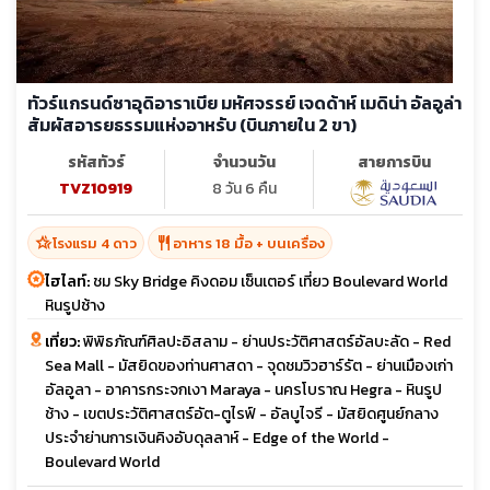
ทัวร์แกรนด์ซาอุดิอาราเบีย มหัศจรรย์ เจดด้าห์ เมดิน่า อัลอูล่า
สัมผัสอารยธรรมแห่งอาหรับ (บินภายใน 2 ขา)
รหัสทัวร์
จำนวนวัน
สายการบิน
TVZ10919
8 วัน 6 คืน
hotel_class
restaurant
โรงแรม 4 ดาว
อาหาร 18 มื้อ + บนเครื่อง
ไฮไลท์:
ชม Sky Bridge คิงดอม เซ็นเตอร์ เที่ยว Boulevard World
หินรูปช้าง
เที่ยว:
พิพิธภัณฑ์ศิลปะอิสลาม - ย่านประวัติศาสตร์อัลบะลัด - Red
Sea Mall - มัสยิดของท่านศาสดา - จุดชมวิวฮาร์รัต - ย่านเมืองเก่า
อัลอูลา - อาคารกระจกเงา Maraya - นครโบราณ Hegra - หินรูป
ช้าง - เขตประวัติศาสตร์อัต-ตูไรฟ์ - อัลบูไจรี - มัสยิดศูนย์กลาง
ประจำย่านการเงินคิงอับดุลลาห์ - Edge of the World -
Boulevard World