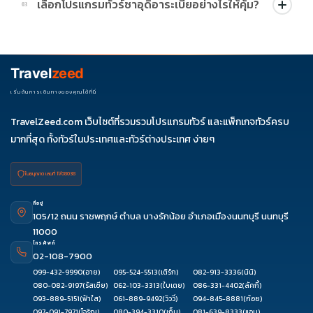
เลือกโปรแกรมทัวร์ซาอุดิอาระเบียอย่างไรให้คุ้ม?
03
บริษัทกำหนด สามารถดูสัญลักษณ์โปรโมชั่นในรายการทัวร์แต่ละ
รายการได้
ควรดูจำนวนวัน ไฮไลต์ที่รวมจริง โรงแรม สายการบิน มื้ออาหาร และ
ช่วงราคา ไม่ควรเทียบจากราคาต่ำสุดเพียงอย่างเดียว
Travel
zeed
เริ่มต้นการเดินทางของคุณได้ที่นี่
TravelZeed.com เว็บไซต์ที่รวมรวมโปรแกรมทัวร์ และแพ็กเกจทัวร์ครบ
มากที่สุด ทั้งทัวร์ในประเทศและทัวร์ต่างประเทศ ง่ายๆ
ใบอนุญาต เลขที่ 11/08038
ที่อยู่
105/12 ถนน ราชพฤกษ์ ตำบล บางรักน้อย อำเภอเมืองนนทบุรี นนทบุรี
11000
โทรศัพท์
02-108-7900
099-432-9990
(อาย)
095-524-5513
(เติร์ก)
082-913-3336
(นินิ)
080-082-9197
(รัสเซีย)
062-103-3313
(ใบเตย)
086-331-4402
(ลัคกี้)
093-889-5151
(ฟ้าใส)
061-889-9492
(วิววี่)
094-845-8881
(ก้อย)
097-091-7971
(โจริญ)
080-394-3310
(เก็บ)
081-639-8333
(แอม)