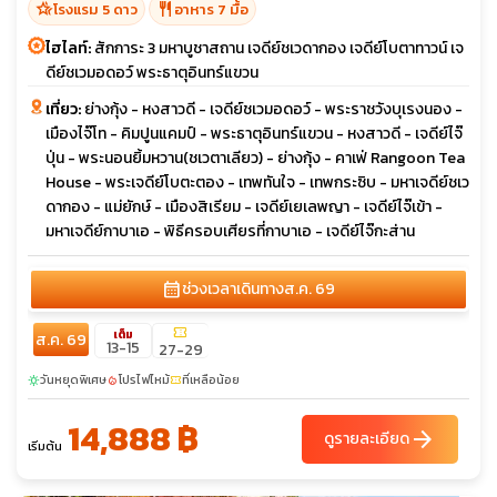
hotel_class
restaurant
โรงแรม 5 ดาว
อาหาร 7 มื้อ
ไฮไลท์:
สักการะ 3 มหาบูชาสถาน เจดีย์ชเวดากอง เจดีย์โบตาทาวน์ เจ
ดีย์ชเวมอดอว์ พระธาตุอินทร์แขวน
เที่ยว:
ย่างกุ้ง - หงสาวดี - เจดีย์ชเวมอดอว์ - พระราชวังบุเรงนอง -
เมืองไจ๊โท - คิมปูนแคมป์ - พระธาตุอินทร์แขวน - หงสาวดี - เจดีย์ไจ๊
ปุ่น - พระนอนยิ้มหวาน(ชเวตาเลียว) - ย่างกุ้ง - คาเฟ่ Rangoon Tea
House - พระเจดีย์โบตะตอง - เทพทันใจ - เทพกระซิบ - มหาเจดีย์ชเว
ดากอง - แม่ยักษ์ - เมืองสิเรียม - เจดีย์เยเลพญา - เจดีย์ไจ๊เข้า -
มหาเจดีย์กาบาเอ - พิธีครอบเศียรที่กาบาเอ - เจดีย์ไจ๊กะส่าน
calendar_month
ช่วงเวลาเดินทาง
ส.ค. 69
confirmation_number
เต็ม
ส.ค. 69
13-15
27-29
วันหยุดพิเศษ
โปรไฟไหม้
ที่เหลือน้อย
sunny
local_fire_department
confirmation_number
14,888 ฿
arrow_forward
ดูรายละเอียด
เริ่มต้น