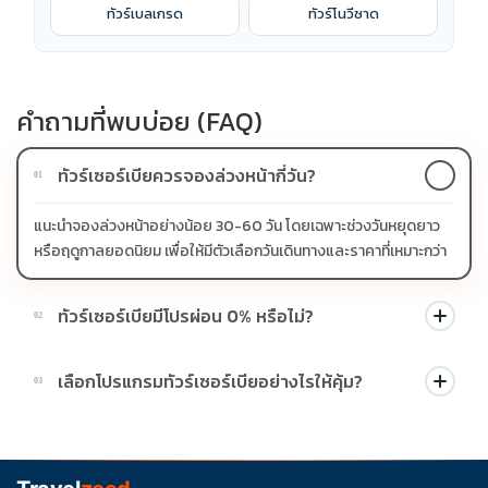
ทัวร์เบลเกรด
ทัวร์โนวีซาด
คำถามที่พบบ่อย (FAQ)
ทัวร์เซอร์เบียควรจองล่วงหน้ากี่วัน?
01
แนะนำจองล่วงหน้าอย่างน้อย 30-60 วัน โดยเฉพาะช่วงวันหยุดยาว
หรือฤดูกาลยอดนิยม เพื่อให้มีตัวเลือกวันเดินทางและราคาที่เหมาะกว่า
ทัวร์เซอร์เบียมีโปรผ่อน 0% หรือไม่?
02
บางโปรแกรมมีโปรผ่อน 0% หรือโปรโมชั่นบัตรเครดิตตามเงื่อนไขที่
เลือกโปรแกรมทัวร์เซอร์เบียอย่างไรให้คุ้ม?
03
บริษัทกำหนด สามารถดูสัญลักษณ์โปรโมชั่นในรายการทัวร์แต่ละ
รายการได้
ควรดูจำนวนวัน ไฮไลต์ที่รวมจริง โรงแรม สายการบิน มื้ออาหาร และ
ช่วงราคา ไม่ควรเทียบจากราคาต่ำสุดเพียงอย่างเดียว