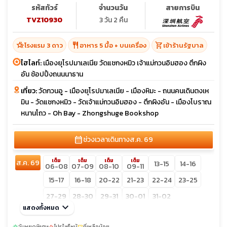
รหัสทัวร์
จำนวนวัน
สายการบิน
TVZ10930
3 วัน 2 คืน
hotel_class
restaurant
shopping_cart
โรงแรม 3 ดาว
อาหาร 5 มื้อ + บนเครื่อง
เข้าร้านรัฐบาล
ไฮไลท์:
เมืองยุโรปมาเลเนีย วัดแชกงหมิว เจ้าแม่กวนอิมฮอง ตึกผิง
อัน ช้อปปิ้งถนนนาธาน
เที่ยว:
วัดกวนอู - เมืองยุโรปมาเลเนีย - เมืองหิมะ - ถนนคนเดินตงเห
มิน - วัดแชกงหมิว - วัดเจ้าแม่กวนอิมฮอง - ตึกผิงอัน - เมืองโบราณ
หนานโถว - Oh Bay - Zhongshuge Bookshop
calendar_month
ช่วงเวลาเดินทาง
ส.ค. 69
เต็ม
เต็ม
เต็ม
เต็ม
ส.ค. 69
13-15
14-16
06-08
07-09
08-10
09-11
15-17
16-18
20-22
21-23
22-24
23-25
27-29
28-30
29-31
30-01
31-02
keyboard_arrow_down
แสดงทั้งหมด
วันหยุดพิเศษ
โปรไฟไหม้
ที่เหลือน้อย
sunny
local_fire_department
confirmation_number