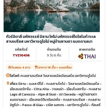
ทัวร์อิตาลี มหัศจรรย์ มิลาน โคโม่ มหัศจรรย์โดโลไมท์ ทะเล
สาบเบรียส มหาวิหารดูโอโม่ หมู่บ้านซานตา แมดดาเลนา
รหัสทัวร์
จำนวนวัน
สายการบิน
TVZ10436
9 วัน 6 คืน
hotel_class
restaurant
โรงแรม 4 ดาว
อาหาร 18 มื้อ + บนเครื่อง
ไฮไลท์:
ทะเลสาบเบรียส วิลลาเดลบัลเบียเนลโล มหาวิหารดูโอโม่
เที่ยว:
มิลาน - เบลลาจีโอ้ - ทะเลสาบโคโม่ - วิลลาเดลบัลเบียเนลโล -
เมืองเบอร์กาโม - Citta Alta - วาเลนน่า - เมืองโบลซาโน - ทะเลสาบ
Lago di Carezza - Alpe di Siusi - เขา Seceda - หมู่บ้านซานตา
แมดดาเลนา - เมืองกอร์ตีนาดัมเปซโซ - ทะเลสาบเบรียส - ทะเลสาบ
มิซูรีน่า - Passo di Giau - เวนิส เมสเตร - มหาวิหารดูโอโม่ - กัลเลรี