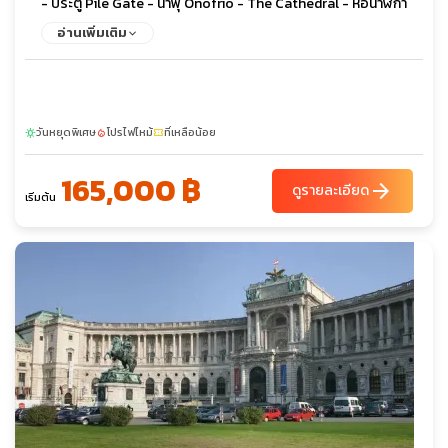
- ประตู Pile Gate - น้ำพุ Onofrio - The Cathedral - หอนาฬิกา
โบราณ - พระราชวังเรคเตอร์ - สปอนซา พาเลส - ถนนสตราดัน -
อ่านเพิ่มเติม
เมืองเก่ากอเตอร์ - โบสถ์เซ็นต์ไทรฟอน - เมืองเก่าบุดวา - โบสถ์เซ็นต์
จอห์น - อนุสาวรีย์กษัตริย์นิโคลา - จัตุรัส Trg Republike - โบสถ์
The Cathedral of the Resurrection of Christ - อนุสาวรีย์
Jasikovac - เมืองเก่าเบราเน - อาราม Durdevi Stupovi
วันหยุดพิเศษ
โปรไฟไหม้
ที่เหลือน้อย
Monastery - มัสยิดสุลตานมูรัดที่สอง - หอคอย Ganica Kula -
sunny
local_fire_department
confirmation_number
จัตุรัสสแกนเดนเบก - อาคารรัฐสภา - หอนาฬิกาประจำเมือง - ถ้ำ
165,000 ฿
กาดิเม - จัตุรัสมาซิโดเนีย - อนุสาวรีย์อเล็กซานเดอร์มหาราช - ประตู
arrow_forward
ดูรายละเอียด
เริ่มต้น
ชัยแห่งมาซิโดเนีย - อนุสรณ์สถานของแม่พระเทเรซา - สะพานหิน -
พิพิธภัณฑ์โบราณสถานแห่งชาติ - จัตุรัสใจกลางเมือง - หอนาฬิกา -
มัสยิดคาร์ชิ - เมืองโบราณเฮียราคลี ลินเคสทิส - โบสถ์เซนต์โจวาน
คานิโอ - อารามเซนต์นาอูม - ปราสาทแอลบาซาน - โบสถ์เซ็นต์แมรี่ -
มัสยิดกษัตริย์ - จัตุรัสสแกนเดอเบก - หอคอยนาฬิกา - มัสยิดเอท
เฮม เบย์ - ขึ้นเคเบิ้ลคาร์สู่ยอดเขาดัจติ - ปราสาทแห่งครูเปีย - ปานด
อร์ฟเอาท์เลต - พิพิธภัณฑ์ประวัติศาสตร์คุนสท์