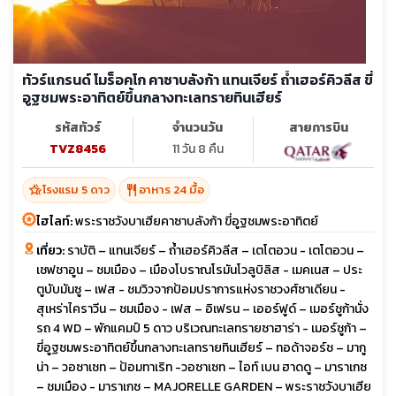
ทัวร์แกรนด์ โมร็อคโก คาซาบลังก้า แทนเจียร์ ถ้ำเฮอร์คิวลีส ขี่
อูฐชมพระอาทิตย์ขึ้นกลางทะเลทรายทินเฮียร์
รหัสทัวร์
จำนวนวัน
สายการบิน
TVZ8456
11 วัน 8 คืน
hotel_class
restaurant
โรงแรม 5 ดาว
อาหาร 24 มื้อ
ไฮไลท์:
พระราชวังบาเฮียคาซาบลังก้า ขี่อูฐชมพระอาทิตย์
เที่ยว:
ราบัติ – แทนเจียร์ – ถ้ำเฮอร์คิวลีส – เตโตอวน - เตโตอวน –
เชฟชาอูน – ชมเมือง – เมืองโบราณโรมันโวลูบิลิส - เมคเนส – ประ
ตูบับมันซู – เฟส - ชมวิวจากป้อมปราการแห่งราชวงศ์ซาเดียน -
สุเหร่าไคราวีน – ชมเมือง - เฟส – อิเฟรน – เออร์ฟูด์ – เมอร์ชูก้านั่ง
รถ 4 WD – พักแคมป์ 5 ดาว บริเวณทะเลทรายซาฮาร่า - เมอร์ชูก้า –
ขี่อูฐชมพระอาทิตย์ขึ้นกลางทะเลทรายทินเฮียร์ – ทอด้าจอร์ช – มากู
น่า – วอซาเซท – ป้อมทาเริท -วอซาเซท – ไอท์ เบน ฮาดดู – มาราเกซ
– ชมเมือง - มาราเกซ – MAJORELLE GARDEN – พระราชวังบาเฮีย