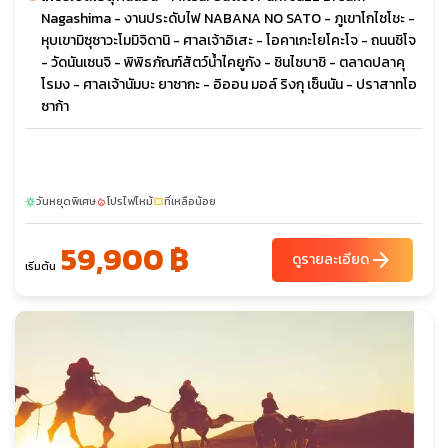
Nagashima - งานประดับไฟ NABANA NO SATO - ภูเขาโกไซโชะ -
หุบเขามิซุซาวะโมมิจิดานิ - ศาลเจ้าอิเสะ - โอคาเกะโยโคะโจ - ถนนชิโจ
- วัดนันเซนจิ - พิพิธภัณฑ์สัตว์น้ำไคยูกัง - ชินไซบาชิ - ตลาดปลาคุ
โรมง - ศาลเจ้านัมบะ ยาซากะ - อิออน มอล์ ริงกุ เซ็นนัน - ปราสาทโอ
ซาก้า
วันหยุดพิเศษ
โปรไฟไหม้
ที่เหลือน้อย
sunny
local_fire_department
confirmation_number
59,900 ฿
arrow_forward
ดูรายละเอียด
เริ่มต้น