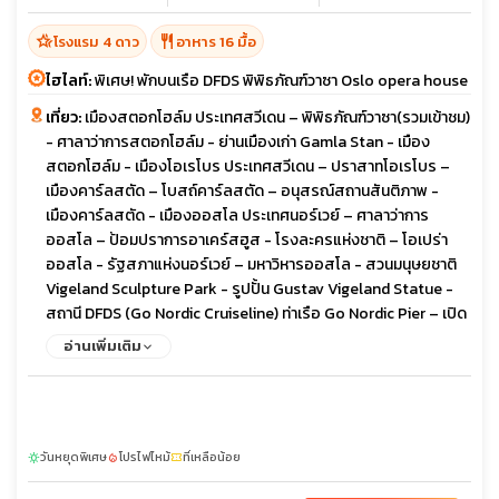
hotel_class
restaurant
โรงแรม 4 ดาว
อาหาร 16 มื้อ
ไฮไลท์:
พิเศษ! พักบนเรือ DFDS พิพิธภัณฑ์วาซา Oslo opera house
เที่ยว:
เมืองสตอกโฮล์ม ประเทศสวีเดน – พิพิธภัณฑ์วาซา(รวมเข้าชม)
- ศาลาว่าการสตอกโฮล์ม - ย่านเมืองเก่า Gamla Stan - เมือง
สตอกโฮล์ม - เมืองโอเรโบร ประเทศสวีเดน – ปราสาทโอเรโบร –
เมืองคาร์ลสตัด – โบสถ์คาร์ลสตัด – อนุสรณ์สถานสันติภาพ -
เมืองคาร์ลสตัด - เมืองออสโล ประเทศนอร์เวย์ – ศาลาว่าการ
ออสโล – ป้อมปราการอาเคร์สฮูส - โรงละครแห่งชาติ – โอเปร่า
ออสโล - รัฐสภาแห่งนอร์เวย์ – มหาวิหารออสโล - สวนมนุษยชาติ
Vigeland Sculpture Park - รูปปั้น Gustav Vigeland Statue -
สถานี DFDS (Go Nordic Cruiseline) ท่าเรือ Go Nordic Pier – เปิด
ประสบการณ์ล่องเรือสำราญสู่ประเทศเดนมาร์ก - สถานี DFDS (Go
อ่านเพิ่มเติม
Nordic Cruiseline) ณ ประเทศเดนมาร์ก - เมืองโอเดนเซ -
พิพิธภัณฑ์ ฮันส์ คริสเตียน แอน เดอร์เซน – อาสนวิหารเซนต์คานูต -
ศาลากลางโอเดนเซ่ - เมืองโคเปนเฮเกน - เมืองโคเปนเฮเกน -
พระราชวังคริสเตียนบอร์ก – พระราชวังอมาเลียนบอร์ก – น้ำพุเกฟิ
วันหยุดพิเศษ
โปรไฟไหม้
ที่เหลือน้อย
ออน – รูปปั้นนางเงือก – พระราชวังโรเซนเบิร์ก – ถนนคนเดิน
sunny
local_fire_department
confirmation_number
Strøget - ย่านนูฮาวน์