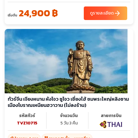
24,900 ฿
arrow_forward
ดูรายละเอียด
เริ่มต้น
ทัวร์จีน เจียงหนาน หังโจว ซูโจว เซี่ยงไฮ้ ชมพระใหญ่หลิงซาน
เมืองโบราณเหนียนฮวาวาน (ไม่ลงร้าน)
รหัสทัวร์
จำนวนวัน
สายการบิน
TVZ10715
5 วัน 3 คืน