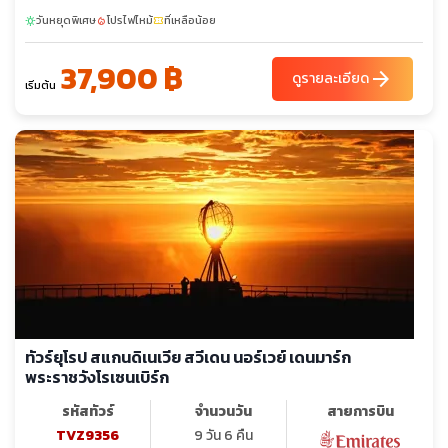
วันหยุดพิเศษ
โปรไฟไหม้
ที่เหลือน้อย
sunny
local_fire_department
confirmation_number
37,900 ฿
arrow_forward
ดูรายละเอียด
เริ่มต้น
ทัวร์ยุโรป สแกนดิเนเวีย สวีเดน นอร์เวย์ เดนมาร์ก
พระราชวังโรเซนเบิร์ก
รหัสทัวร์
จำนวนวัน
สายการบิน
TVZ9356
9 วัน 6 คืน