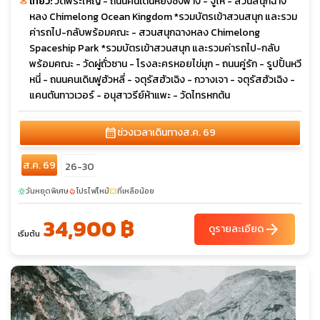
เที่ยว:
วัดพระใหญ่ - ถนนคนเดินหย่งซิ่งฟาง - จูไห่ - สวนสนุกฉาง
หลง Chimelong Ocean Kingdom *รวมบัตรเข้าสวนสนุก และรวม
ค่ารถไป-กลับพร้อมคณะ - สวนสนุกฉางหลง Chimelong
Spaceship Park *รวมบัตรเข้าสวนสนุก และรวมค่ารถไป-กลับ
พร้อมคณะ - วัดผู่ถั่วซาน - โรงละครหอยไข่มุก - ถนนคู่รัก - รูปปั้นหวี
หนี่ - ถนนคนเดินฟูฮัวหลี่ - จตุรัสฮัวเฉิง - กวางเจา - จตุรัสฮัวเฉิง -
แคนตันทาวเวอร์ - อนุสาวรีย์ห้าแพะ - วัดไทรหกต้น
calendar_month
ช่วงเวลาเดินทาง
ส.ค. 69
ส.ค. 69
26-30
วันหยุดพิเศษ
โปรไฟไหม้
ที่เหลือน้อย
sunny
local_fire_department
confirmation_number
34,900 ฿
arrow_forward
ดูรายละเอียด
เริ่มต้น