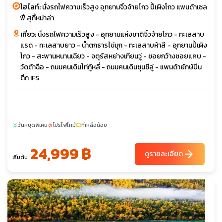
ไฮไลท์:
นั่งรถไฟความเร็วสูง อุทยานจิ๋วจ้ายโกว ปี้เผิงโกว แพนด้าเซล
ฟี สุกี้หม่าล่า
เที่ยว:
นั่งรถไฟความเร็วสูง - อุทยานแห่งชาติจิ๋วจ้ายโกว - ทะเลสาบ
แรด - ทะเลสาบยาว - น้ำตกธารไข่มุก - ทะเลสาบห้าสี - อุทยานปี้เผิง
โกว - สะพานหนานเฉียว - จตุรัสหย่างเทียนวู่ - ซอยกว้างซอยแคบ -
วัดต้าฉือ - ถนนคนเดินไท่กู้หลี่ - ถนนคนเดินชุนซีลู่ - แพนด้ายักษ์ปีน
ตึก IFS
วันหยุดพิเศษ
โปรไฟไหม้
ที่เหลือน้อย
sunny
local_fire_department
confirmation_number
24,999 ฿
arrow_forward
ดูรายละเอียด
เริ่มต้น