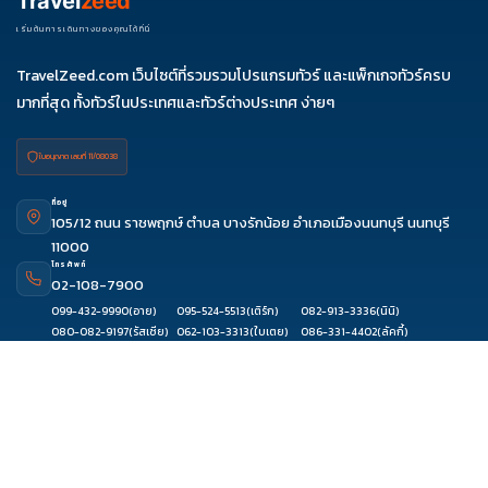
Travel
zeed
เริ่มต้นการเดินทางของคุณได้ที่นี่
TravelZeed.com เว็บไซต์ที่รวมรวมโปรแกรมทัวร์ และแพ็กเกจทัวร์ครบ
มากที่สุด ทั้งทัวร์ในประเทศและทัวร์ต่างประเทศ ง่ายๆ
ใบอนุญาต เลขที่ 11/08038
ที่อยู่
105/12 ถนน ราชพฤกษ์ ตำบล บางรักน้อย อำเภอเมืองนนทบุรี นนทบุรี
11000
โทรศัพท์
02-108-7900
099-432-9990
(อาย)
095-524-5513
(เติร์ก)
082-913-3336
(นินิ)
ดูรีวิว
จองผ่านแชท
จองผ่านไลน์
ติดต่อเซล
080-082-9197
(รัสเซีย)
062-103-3313
(ใบเตย)
086-331-4402
(ลัคกี้)
093-889-5151
(ฟ้าใส)
061-889-9492
(วิววี่)
094-845-8881
(ก้อย)
097-091-7971
(โจริญ)
080-394-3310
(เก็บ)
081-639-8333
(แอม)
099-635-0416
(โฟล์ค)
อีเมล
contact@travelzeed.com
or
travelzeed@gmail.com