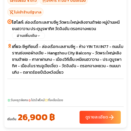
hotel_class
restaurant
โรงแรม 4 ดาว
อาหาร 11 มื้อ + บนเครื่อง
shopping_cart_off
ไม่เข้าร้านรัฐบาล
ไฮไลท์:
ล่องเรือทะเลสาบซีหู วัดพระใหญ่หลิงซานต้าฝอ หมู่บ้านเหนี
ยนฮวาวาน ประตูบูรพาทิศ วัดจิงอัน ตรอกจางหยวน
อ่านเพิ่มเติม
เที่ยว:
ซีหูเทียนดี้ - ล่องเรือทะเลสาบซีหู - ห้าง YIN TAI IN77 - ถนนโบ
ราณซ่งเหอฝ่างเจีย - Hangzhou City Balcony - วัดพระใหญ่หลิง
ซานต้าฝอ - ศาลาฝานกง - เมืองวิถีเซ็น เหนียนฮวาวาน - ประตูบูรพา
ทิศ - เมืองโบราณจูเจียเจี่ยว - วัดจิงอัน - ตรอกจางหยวน - ถนนนา
นกิง - ตลาดร้อยปีเฉิงหวังเมี่ยว
วันหยุดพิเศษ
โปรไฟไหม้
ที่เหลือน้อย
sunny
local_fire_department
confirmation_number
26,900 ฿
arrow_forward
ดูรายละเอียด
เริ่มต้น