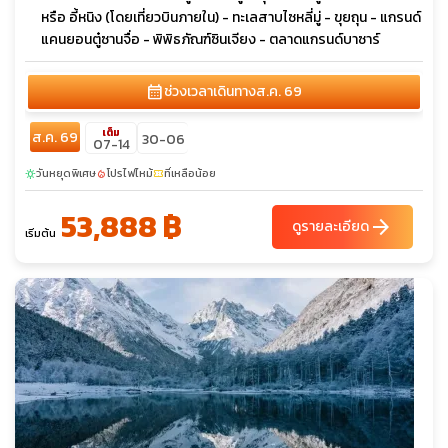
หรือ อี้หนิง (โดยเที่ยวบินภายใน) - ทะเลสาบไซหลี่มู่ - ขุยถุน - แกรนด์
แคนยอนตู๋ซานจื่อ - พิพิธภัณฑ์ซินเจียง - ตลาดแกรนด์บาซาร์
calendar_month
ช่วงเวลาเดินทาง
ส.ค. 69
เต็ม
ส.ค. 69
30-06
07-14
วันหยุดพิเศษ
โปรไฟไหม้
ที่เหลือน้อย
sunny
local_fire_department
confirmation_number
53,888 ฿
arrow_forward
ดูรายละเอียด
เริ่มต้น