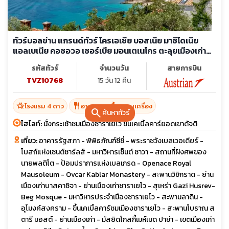
ทัวร์บอลข่าน แกรนด์ทัวร์ โครเอเชีย บอสเนีย มาซิโดเนีย
แอลเบเนีย คอซอวอ เซอร์เบีย มอนเตเนโกร ตะลุยเมืองเก่า
สัมผัสประวัติศาสตร์
รหัสทัวร์
จำนวนวัน
สายการบิน
TVZ10768
15 วัน 12 คืน
hotel_class
restaurant
โรงแรม 4 ดาว
อาหาร 37 มื้อ + บนเครื่อง
search
ค้นหาทัวร์
ไฮไลท์:
นั่งกระเช้าชมเมืองซาราเยโว ขึ้นเคเบิ้ลคาร์ยอดเขาดัจติ
เที่ยว:
อาคารรัฐสภา - พิพิธภัณฑ์ซีซี่ - พระราชวังเบลเวอเดียร์ -
โบสถ์แห่งเซนต์ชาร์ลส์ - มหาวิหารเซ็นต์ ซาวา - สถานที่ฝังศพของ
นายพลติโต - ป้อมปราการแห่งเบลเกรด - Openace Royal
Mausoleum - Ovcar Kablar Monastery - สะพานวิชิกราด - ย่าน
เมืองเก่าบาสคาซิจา - ย่านเมืองเก่าซาราเยโว - สุเหร่า Gazi Husrev-
Beg Mosque - มหาวิหารประจำเมืองซาราเยโว - สะพานลาดิน -
อุโมงค์สงคราม - ขึ้นเคเบิ้ลคาร์ชมเมืองซาราเยโว - สะพานโบราณ ส
ตารี มอสต์ - ย่านเมืองเก่า - มัสยิดโกสกี้เมห์เมด ปาซ่า - เขตเมืองเก่า