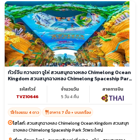
ทัวร์จีน กวางเจา จูไห่ สวนสนุกฉางหลง Chimelong Ocean
Kingdom สวนสนุกฉางหลง Chimelong Spaceship Park
วัดพระใหญ่
รหัสทัวร์
จำนวนวัน
สายการบิน
TVZ10646
5 วัน 4 คืน
hotel_class
restaurant
โรงแรม 4 ดาว
อาหาร 7 มื้อ + บนเครื่อง
ไฮไลท์:
สวนสนุกฉางหลง Chimelong Ocean Kingdom สวนสนุก
ฉางหลง Chimelong Spaceship Park วัดพระใหญ่