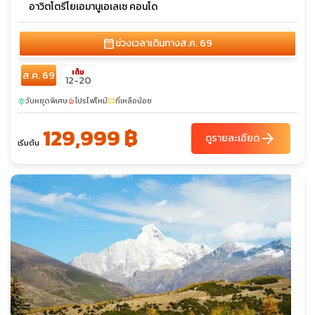
อาวิตโตรีโยเอมานูเอเลเซ คอนโด
calendar_month
ช่วงเวลาเดินทาง
ส.ค. 69
เต็ม
ส.ค. 69
12-20
วันหยุดพิเศษ
โปรไฟไหม้
ที่เหลือน้อย
sunny
local_fire_department
confirmation_number
129,999 ฿
arrow_forward
ดูรายละเอียด
เริ่มต้น