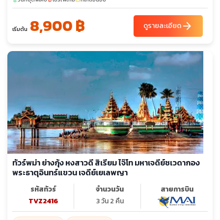
8,900 ฿
arrow_forward
ดูรายละเอียด
เริ่มต้น
ทัวร์พม่า ย่างกุ้ง หงสาวดี สิเรียม ไจ๊โท มหาเจดีย์ชเวดากอง
พระธาตุอินทร์แขวน เจดีย์เยเลพญา
รหัสทัวร์
จำนวนวัน
สายการบิน
TVZ2416
3 วัน 2 คืน