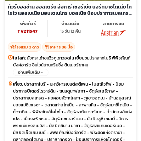
ทัวร์บอลข่าน ออสเตรีย ฮังการี เซอร์เบีย นอร์ทมาซิโดเนีย โค
โซโว แอลเบเนีย มอนเตเนโกร บอสเนีย ป้อมปราการเบลเกรด
พระราชวังโฮฟบวร์ค
รหัสทัวร์
จำนวนวัน
สายการบิน
TVZ11547
15 วัน 12 คืน
hotel_class
restaurant
โรงแรม 3 ดาว
อาหาร 36 มื้อ
ไฮไลท์:
นั่งกระเช้าชมวิวภูเขาวอดโน เยี่ยมชมปราสาทโบรี พิพิธภัณฑ์
บังค์อาร์ต ชิมไวน์ย่านกรินซิ่ง ดินเนอร์ขาหมู
อ่านเพิ่มเติม
เที่ยว:
ปราสาทโบรี - มหาวิหารเซนต์สตีเฟน - โบสถ์โวทีฟ - ป้อม
ปราการปีเตอร์โรวาร์ดิน - ถนนดูนาฟสกา - จัตุรัสเสรีภาพ -
ปราสาทเบลเกรด - หอคอยหัวกะโหลก - ภูเขาวอดโน - บ้านอนุสรณ์
ของแม่ชีเทเรซา - ตลาดเก่าสโกเปีย - สะพานหิน - จัตุรัสมาซีโดเนีย -
ถ้ำกาดิเม - พิพิธภัณฑ์โคโซโว - จัตุรัสสกันเดอร์เบก - สำนักสงฆ์แห่ง
เปช - เมืองพริซเรน - จัตุรัสเชเดอร์แวน - มัสยิดซูซี เซเลบี - วิหาร
พระแม่แห่งลเยวิส - มัสยิดซินาน ปาชา - จัตุรัสสแกนเดอร์เบค -
มัสยิดเอ็ดเฮม เบย์ - พิพิธภัณฑ์บังค์อาร์ต - พีระมิดแห่งตราน่า -
ตลาดออตโตมาน - ปราสาทครูจา - ป้อมปราการแห่งชโคเดอร์ -