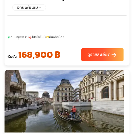
ทะเลสาบชโคดรา - สะพานมิลเลนเนียม - มหาวิหารแห่งการฟื้นฟู
อ่านเพิ่มเติม
คริสต์ - หอนาฬิกาออตโตมัน - รูปปั้นนักบัลเล่ต์ - เมืองเก่าบุดวา -
มหาวิหารเซนต์ลุค - บลากาย เทคิยา - ตลาดเทปา - โบสถ์มหาวิหาร
พระหฤทัยศักดิ์สิทธิ์ - มัสยิดจักรพรรดิ - สะพานปรินซิป - ย่านกริน
ซิ่ง - ถนนวงแหวน - สวนสาธารณะสตัดปาร์ค - พระราชวังโฮฟบวร์
วันหยุดพิเศษ
โปรไฟไหม้
ที่เหลือน้อย
ค - ถนนคาร์ทเนอร์ สตาเซ่ - โบสถ์เซนต์ สเตฟาน - เอาท์เล็ต พาร์
sunny
local_fire_department
confirmation_number
นดอฟ
168,900 ฿
arrow_forward
ดูรายละเอียด
เริ่มต้น