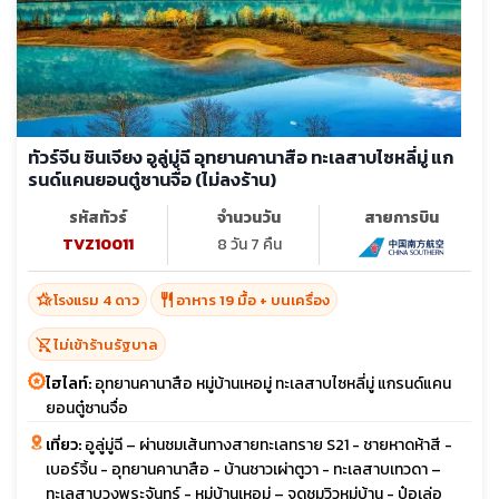
ทัวร์จีน ซินเจียง อูลู่มู่ฉี อุทยานคานาสือ ทะเลสาบไซหลี่มู่ แก
รนด์แคนยอนตู๋ซานจื่อ (ไม่ลงร้าน)
รหัสทัวร์
จำนวนวัน
สายการบิน
TVZ10011
8 วัน 7 คืน
hotel_class
restaurant
โรงแรม 4 ดาว
อาหาร 19 มื้อ + บนเครื่อง
shopping_cart_off
ไม่เข้าร้านรัฐบาล
ไฮไลท์:
อุทยานคานาสือ หมู่บ้านเหอมู่ ทะเลสาบไซหลี่มู่ แกรนด์แคน
ยอนตู๋ซานจื่อ
เที่ยว:
อูลู่มู่ฉี – ผ่านชมเส้นทางสายทะเลทราย S21 - ชายหาดห้าสี -
เบอร์จิ้น - อุทยานคานาสือ - บ้านชาวเผ่าตูวา - ทะเลสาบเทวดา –
ทะเลสาบวงพระจันทร์ - หมู่บ้านเหอมู่ – จุดชมวิวหมู่บ้าน - ป๋อเล่อ