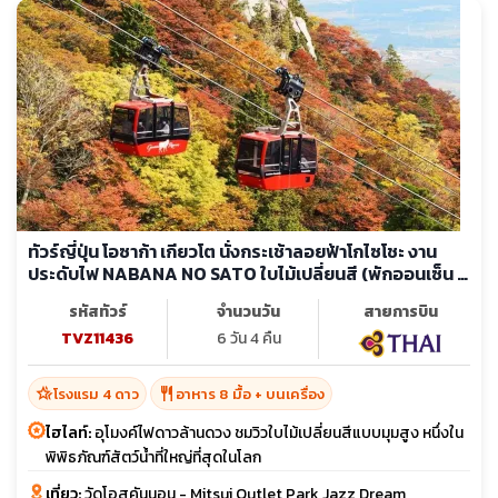
ทัวร์ญี่ปุ่น โอซาก้า เกียวโต นั่งกระเช้าลอยฟ้าโกไซโชะ งาน
ประดับไฟ NABANA NO SATO ใบไม้เปลี่ยนสี (พักออนเซ็น 2
คืน)
รหัสทัวร์
จำนวนวัน
สายการบิน
TVZ11436
6 วัน 4 คืน
hotel_class
restaurant
โรงแรม 4 ดาว
อาหาร 8 มื้อ + บนเครื่อง
ไฮไลท์:
อุโมงค์ไฟดาวล้านดวง ชมวิวใบไม้เปลี่ยนสีแบบมุมสูง หนึ่งใน
พิพิธภัณฑ์สัตว์น้ำที่ใหญ่ที่สุดในโลก
เที่ยว:
วัดโอสุคันนอน - Mitsui Outlet Park Jazz Dream