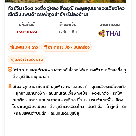
ทัวร์จีน เฉิงตู ฉงชิ่ง อู่หลง สี่ดรุณี ตะลุยหุบเขาซวงเฉียวโกว
เช็คอินแพนด้าเซลฟี่สุดน่ารัก (ไม่ลงร้าน)
รหัสทัวร์
จำนวนวัน
สายการบิน
TVZ10624
6 วัน 5 คืน
hotel_class
restaurant
โรงแรม 4 ดาว
อาหาร 15 มื้อ + บนเครื่อง
shopping_cart_off
ไม่เข้าร้านรัฐบาล
ไฮไลท์:
ชมหลุมฟ้าสะพานสวรรค์ นั่งรถไฟเขานางฟ้า ทะลุตึกฉงชิ่ง ดู
สี่ดรุณี ชิมชาบูหมาล่า
เที่ยว:
อุทยานแห่งชาติหลุมฟ้า สะพานสวรรค์ - จุดชมวิวระเบียงแก้ว
- อุทยานเขานางฟ้า - ถนนคนเดินเจี่ยฟางเป่ย - หงหยาต้ง - รถไฟ
ทะลุตึก - ศาลามหาประชาคม - ตูเจียงเยี่ยน - แพนด้าเซลฟี่ - เมือง
โบราณตูเจียงเยี่ยน - สี่ดรุณี ซวงเฉียวโกว - วัดต้าจือ - ไท่กู่หลี - ตึก
IFS ชมแพนด้าปีนตึก - ถนนคนเดินขุนซีลู่