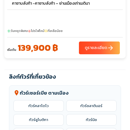
คาซาบลังก้า -คาซาบลังก้า – ย่านเมืองเก่าเมดินา
วันหยุดพิเศษ
โปรไฟไหม้
ที่เหลือน้อย
sunny
local_fire_department
confirmation_number
139,900 ฿
arrow_forward
ดูรายละเอียด
เริ่มต้น
ลิงก์ทัวร์ที่เกี่ยวข้อง
ทัวร์เซอร์เบีย ตามเมือง
location_on
ทัวร์คลาโดโว
ทัวร์ซลาติบอร์
ทัวร์ซูโบติกา
ทัวร์นิช