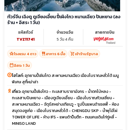
ทัวร์จีน เฉิงตู ตูเจียงเอี้ยน ปี้เผิงโกว หนานเฉียว ปันหยาง (ลง
ร้าน + อิสระ 1 วัน)
รหัสทัวร์
จำนวนวัน
สายการบิน
TVZ11741
5 วัน 4 คืน
hotel_class
restaurant
shopping_cart
โรงแรม 4 ดาว
อาหาร 6 มื้อ
เข้าร้านรัฐบาล
calendar_today
อิสระ 1 วัน
ไฮไลท์:
อุทยานปี้เผิงโกว สะพานหนานเฉียว เมืองโบราณหลั่วไต้ เมนู
พิเศษ สุกี้หม่าล่า
เที่ยว:
อุทยานปี้เผิงโกว - ทะเลสาบราชามังกร - น้ำตกไป่หลง -
ทะเลสาบปันหยาง - เมืองตูเจียงเอี้ยน - เมืองโบราณก้วนเซี่ยน -
สะพานหนานเฉียว - จัตุรัสหย่างเทียนวู - รูปปั้นแพนด้าเซลฟี่ - ห้อง
สมุดจงซูเก๋อ - เมืองโบราณหลั่วไต้ - CHENGDU SKP - น้ำพุไม้ไผ่
TOWER OF LIFE - ห้าง IFS - แพนด้าปืนตึก - ถนนคนเดินไท่กู่หลี่ -
MINISO LAND