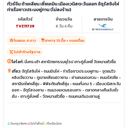
ทัวร์จีน ต้าเหลียน เซี่ยเหมิน เมืองเวนิสตะวันออก จัตุรัสชิงไห่
ท่าเรือชาวประมงหู่ทาน (ไม่ลงร้าน)
รหัสทัวร์
จำนวนวัน
สายการบิน
TVZ11729
6 วัน 4 คืน
hotel_class
restaurant
โรงแรม 4 ดาว
อาหาร 13 มื้อ + บนเครื่อง
shopping_cart_off
ไม่เข้าร้านรัฐบาล
ไฮไลท์:
นั่งกระเช้า สถาปัตยกรรมยุโรป เกาะกู่ลั่งหยี่ วัดหนานถัวชื่อ
เที่ยว:
จัตุรัสชิงไห่ - ถนนปินไห่ - ท่าเรือชาวประมงหูทาน - จุดชมวิว
หลิงเจียววาน - ภูเขาเหลียนฮวาซาน - ย่านถนนตงกวน - ถนนรัสเซีย -
สถานีรถไฟหลี่ซุ่น - พิพิธภัณฑ์หลี่ซุ่น - ถนนกั่งตง 5 - เมืองเวนิสตะวัน
ออก - จัตุรัสจงซาน - ถนนวงแหวนรอบเกาะ - ตลาดกลางคืนเจิงชั่ว
อัน - เกาะกู่ลั่งหยี่ - วัดหนานถัวชื่อ - ถนนคนเดินจงซานลู่
วันหยุดพิเศษ
โปรไฟไหม้
ที่เหลือน้อย
sunny
local_fire_department
confirmation_number