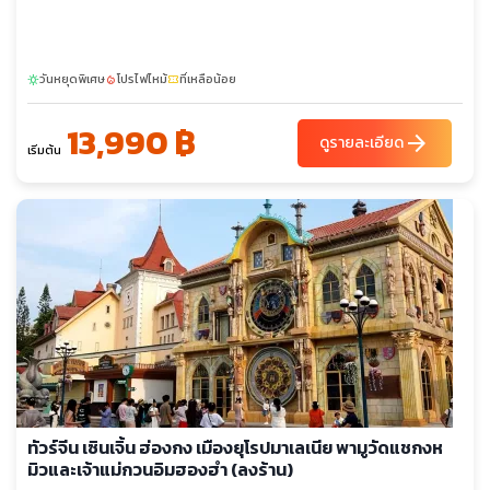
วันหยุดพิเศษ
โปรไฟไหม้
ที่เหลือน้อย
sunny
local_fire_department
confirmation_number
13,990 ฿
arrow_forward
ดูรายละเอียด
เริ่มต้น
ทัวร์จีน เซินเจิ้น ฮ่องกง เมืองยุโรปมาเลเนีย พามูวัดแชกงห
มิวและเจ้าแม่กวนอิมฮองฮำ (ลงร้าน)