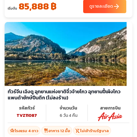
85,888 ฿
arrow_forward
ดูรายละเอียด
เริ่มต้น
ทัวร์จีน เฉิงตู อุทยานแห่งชาติจิ๋วจ้ายโกว อุทยานปี้เผิงโกว
แพนด้ายักษ์ปีนตึก (ไม่ลงร้าน)
รหัสทัวร์
จำนวนวัน
สายการบิน
TVZ11087
6 วัน 4 คืน
hotel_class
restaurant
shopping_cart_off
โรงแรม 4 ดาว
อาหาร 12 มื้อ
ไม่เข้าร้านรัฐบาล