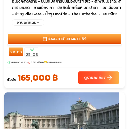
อุโมงค์สงคราม - ขึ้นเคเบิ้ลคาร์ชมเมืองซาราเยโว - สะพานโบราณ ส
ตารี มอสต์ - ย่านเมืองเก่า - มัสยิดโกสกี้เมห์เมด ปาซ่า - เขตเมืองเก่า
- ประตู Pile Gate - น้ำพุ Onofrio - The Cathedral - หอนาฬิกา
โบราณ - พระราชวังเรคเตอร์ - สปอนซา พาเลส - ถนนสตราดัน -
อ่านเพิ่มเติม
เมืองเก่ากอเตอร์ - โบสถ์เซ็นต์ไทรฟอน - เมืองเก่าบุดวา - โบสถ์เซ็นต์
จอห์น - อนุสาวรีย์กษัตริย์นิโคลา - จัตุรัส Trg Republike - โบสถ์
calendar_month
ช่วงเวลาเดินทาง
ธ.ค. 69
The Cathedral of the Resurrection of Christ - อนุสาวรีย์
Jasikovac - เมืองเก่าเบราเน - อาราม Durdevi Stupovi
sunny
ธ.ค. 69
Monastery - มัสยิดสุลตานมูรัดที่สอง - หอคอย Ganica Kula -
25-08
จัตุรัสสแกนเดนเบก - อาคารรัฐสภา - หอนาฬิกาประจำเมือง - ถ้ำ
วันหยุดพิเศษ
โปรไฟไหม้
ที่เหลือน้อย
sunny
local_fire_department
confirmation_number
กาดิเม - จัตุรัสมาซิโดเนีย - อนุสาวรีย์อเล็กซานเดอร์มหาราช - ประตู
ชัยแห่งมาซิโดเนีย - อนุสรณ์สถานของแม่พระเทเรซา - สะพานหิน -
165,000 ฿
arrow_forward
พิพิธภัณฑ์โบราณสถานแห่งชาติ - จัตุรัสใจกลางเมือง - หอนาฬิกา -
ดูรายละเอียด
เริ่มต้น
มัสยิดคาร์ชิ - เมืองโบราณเฮียราคลี ลินเคสทิส - โบสถ์เซนต์โจวาน
คานิโอ - อารามเซนต์นาอูม - ปราสาทแอลบาซาน - โบสถ์เซ็นต์แมรี่ -
มัสยิดกษัตริย์ - จัตุรัสสแกนเดอเบก - หอคอยนาฬิกา - มัสยิดเอท
เฮม เบย์ - ขึ้นเคเบิ้ลคาร์สู่ยอดเขาดัจติ - ปราสาทแห่งครูเปีย - ปานด
อร์ฟเอาท์เลต - พิพิธภัณฑ์ประวัติศาสตร์คุนสท์