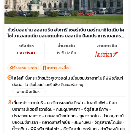
ทัวร์บอลข่าน ออสเตรีย ฮังการี เซอร์เบีย นอร์ทมาซิโดเนีย โค
โซโว แอลเบเนีย มอนเตเนโกร บอสเนีย ป้อมปราการเบลเกรด
พระราชวังโฮฟบวร์ค
รหัสทัวร์
จำนวนวัน
สายการบิน
TVZ11547
15 วัน 12 คืน
hotel_class
restaurant
โรงแรม 3 ดาว
อาหาร 36 มื้อ
ไฮไลท์:
นั่งกระเช้าชมวิวภูเขาวอดโน เยี่ยมชมปราสาทโบรี พิพิธภัณฑ์
บังค์อาร์ต ชิมไวน์ย่านกรินซิ่ง ดินเนอร์ขาหมู
อ่านเพิ่มเติม
เที่ยว:
ปราสาทโบรี - มหาวิหารเซนต์สตีเฟน - โบสถ์โวทีฟ - ป้อม
ปราการปีเตอร์โรวาร์ดิน - ถนนดูนาฟสกา - จัตุรัสเสรีภาพ -
ปราสาทเบลเกรด - หอคอยหัวกะโหลก - ภูเขาวอดโน - บ้านอนุสรณ์
ของแม่ชีเทเรซา - ตลาดเก่าสโกเปีย - สะพานหิน - จัตุรัสมาซีโดเนีย -
ถ้ำกาดิเม - พิพิธภัณฑ์โคโซโว - จัตุรัสสกันเดอร์เบก - สำนักสงฆ์แห่ง