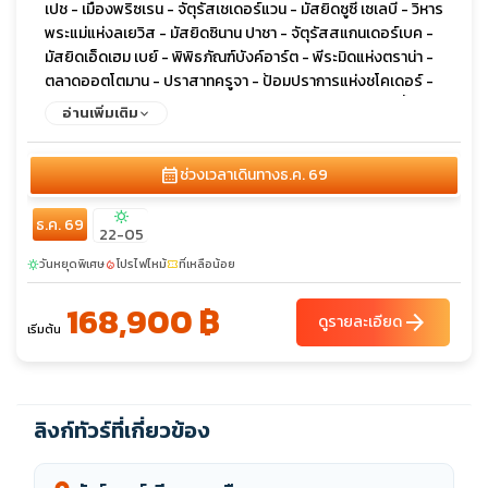
เปช - เมืองพริซเรน - จัตุรัสเชเดอร์แวน - มัสยิดซูซี เซเลบี - วิหาร
พระแม่แห่งลเยวิส - มัสยิดซินาน ปาชา - จัตุรัสสแกนเดอร์เบค -
มัสยิดเอ็ดเฮม เบย์ - พิพิธภัณฑ์บังค์อาร์ต - พีระมิดแห่งตราน่า -
ตลาดออตโตมาน - ปราสาทครูจา - ป้อมปราการแห่งชโคเดอร์ -
ทะเลสาบชโคดรา - สะพานมิลเลนเนียม - มหาวิหารแห่งการฟื้นฟู
อ่านเพิ่มเติม
คริสต์ - หอนาฬิกาออตโตมัน - รูปปั้นนักบัลเล่ต์ - เมืองเก่าบุดวา -
มหาวิหารเซนต์ลุค - บลากาย เทคิยา - ตลาดเทปา - โบสถ์มหาวิหาร
calendar_month
ช่วงเวลาเดินทาง
ธ.ค. 69
พระหฤทัยศักดิ์สิทธิ์ - มัสยิดจักรพรรดิ - สะพานปรินซิป - ย่านกริน
ซิ่ง - ถนนวงแหวน - สวนสาธารณะสตัดปาร์ค - พระราชวังโฮฟบวร์
sunny
ธ.ค. 69
ค - ถนนคาร์ทเนอร์ สตาเซ่ - โบสถ์เซนต์ สเตฟาน - เอาท์เล็ต พาร์
22-05
นดอฟ
วันหยุดพิเศษ
โปรไฟไหม้
ที่เหลือน้อย
sunny
local_fire_department
confirmation_number
168,900 ฿
arrow_forward
ดูรายละเอียด
เริ่มต้น
ลิงก์ทัวร์ที่เกี่ยวข้อง