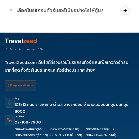
บางโปรแกรมมีโปรผ่อน 0% หรือโปรโมชั่นบัตรเครดิตตามเงื่อนไขที่
เลือกโปรแกรมทัวร์เซอร์เบียอย่างไรให้คุ้ม?
03
บริษัทกำหนด สามารถดูสัญลักษณ์โปรโมชั่นในรายการทัวร์แต่ละ
รายการได้
ควรดูจำนวนวัน ไฮไลต์ที่รวมจริง โรงแรม สายการบิน มื้ออาหาร และ
ช่วงราคา ไม่ควรเทียบจากราคาต่ำสุดเพียงอย่างเดียว
Travel
zeed
เริ่มต้นการเดินทางของคุณได้ที่นี่
TravelZeed.com เว็บไซต์ที่รวมรวมโปรแกรมทัวร์ และแพ็กเกจทัวร์ครบ
มากที่สุด ทั้งทัวร์ในประเทศและทัวร์ต่างประเทศ ง่ายๆ
ใบอนุญาต เลขที่ 11/08038
ที่อยู่
105/12 ถนน ราชพฤกษ์ ตำบล บางรักน้อย อำเภอเมืองนนทบุรี นนทบุรี
11000
โทรศัพท์
02-108-7900
099-432-9990
(อาย)
095-524-5513
(เติร์ก)
082-913-3336
(นินิ)
080-082-9197
(รัสเซีย)
062-103-3313
(ใบเตย)
086-331-4402
(ลัคกี้)