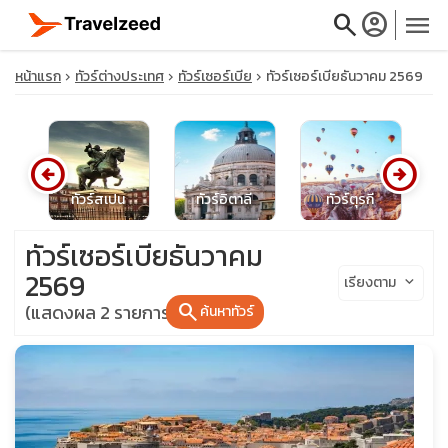
search
account_circle
menu
หน้าแรก
ทัวร์ต่างประเทศ
ทัวร์เซอร์เบีย
ทัวร์เซอร์เบียธันวาคม 2569
arrow_circle_left
arrow_circle_right
close
ุส
ทัวร์สเปน
ทัวร์อิตาลี
ทัวร์ตุรกี
travel_explore
ทัวร์เซอร์เบียธันวาคม
2569
เรียงตาม
keyboard_arrow_down
calendar_month
search
(แสดงผล 2 รายการ)
ค้นหาทัวร์
search