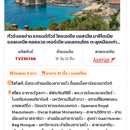
ทัวร์บอลข่าน แกรนด์ทัวร์ โครเอเชีย บอสเนีย มาซิโดเนีย
แอลเบเนีย คอซอวอ เซอร์เบีย มอนเตเนโกร ตะลุยเมืองเก่า
สัมผัสประวัติศาสตร์
รหัสทัวร์
จำนวนวัน
สายการบิน
TVZ10768
15 วัน 12 คืน
hotel_class
restaurant
โรงแรม 4 ดาว
อาหาร 37 มื้อ + บนเครื่อง
ไฮไลท์:
นั่งกระเช้าชมเมืองซาราเยโว ขึ้นเคเบิ้ลคาร์ยอดเขาดัจติ
เที่ยว:
อาคารรัฐสภา - พิพิธภัณฑ์ซีซี่ - พระราชวังเบลเวอเดียร์ -
โบสถ์แห่งเซนต์ชาร์ลส์ - มหาวิหารเซ็นต์ ซาวา - สถานที่ฝังศพของ
นายพลติโต - ป้อมปราการแห่งเบลเกรด - Openace Royal
Mausoleum - Ovcar Kablar Monastery - สะพานวิชิกราด - ย่าน
เมืองเก่าบาสคาซิจา - ย่านเมืองเก่าซาราเยโว - สุเหร่า Gazi Husrev-
Beg Mosque - มหาวิหารประจำเมืองซาราเยโว - สะพานลาดิน -