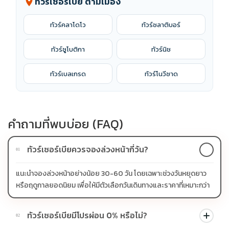
ทัวร์เซอร์เบีย ตามเมือง
location_on
ทัวร์คลาโดโว
ทัวร์ซลาติบอร์
ทัวร์ซูโบติกา
ทัวร์นิช
ทัวร์เบลเกรด
ทัวร์โนวีซาด
คำถามที่พบบ่อย (FAQ)
ทัวร์เซอร์เบียควรจองล่วงหน้ากี่วัน?
01
แนะนำจองล่วงหน้าอย่างน้อย 30-60 วัน โดยเฉพาะช่วงวันหยุดยาว
หรือฤดูกาลยอดนิยม เพื่อให้มีตัวเลือกวันเดินทางและราคาที่เหมาะกว่า
ทัวร์เซอร์เบียมีโปรผ่อน 0% หรือไม่?
02