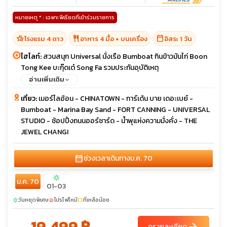
หมายเหตุ * : เฉพาะพีเรียดที่เข้าร่วมรายการ
hotel_class
restaurant
calendar_today
โรงแรม 4 ดาว
อาหาร 4 มื้อ + บนเครื่อง
อิสระ 1 วัน
ไฮไลท์:
สวนสนุก Universal นั่งเรือ Bumboat กินข้าวมันไก่ Boon
Tong Kee บะกุ๊ดเต๋ Song Fa รวมประกันอุบัติเหตุ
อ่านเพิ่มเติม
เที่ยว:
เมอร์ไลอ้อน - CHINATOWN - การ์เด้น บาย เดอะเบย์ -
Bumboat - Marina Bay Sand - FORT CANNING - UNIVERSAL
STUDIO - ช้อปปิ้งถนนออร์ชาร์ด - น้ำพุแห่งความมั่งคั่ง - THE
JEWEL CHANGI
calendar_month
ช่วงเวลาเดินทาง
ม.ค. 70
sunny
ม.ค. 70
01-03
วันหยุดพิเศษ
โปรไฟไหม้
ที่เหลือน้อย
sunny
local_fire_department
confirmation_number
19,499 ฿
ดูรายละเอียด