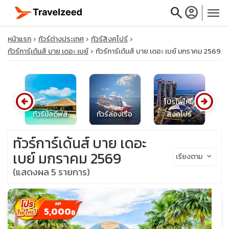
search
account_circle
menu
หน้าแรก
ทัวร์ต่างประเทศ
ทัวร์สิงคโปร์
ทัวร์การ์เด้นส์ บาย เดอะ เบย์
ทัวร์การ์เด้นส์ บาย เดอะ เบย์ มกราคม 2569
close
arrow_circle_left
arrow_circle_right
โปรไฟไหม้
น
ทัวร์มัลดีฟส์
ทัวร์ล่องเรือ
สิงคโปร์
ท
travel_explore
ทัวร์การ์เด้นส์ บาย เดอะ
calendar_month
เบย์ มกราคม 2569
เรียงตาม
keyboard_arrow_down
(แสดงผล 5 รายการ)
search
5,000
฿