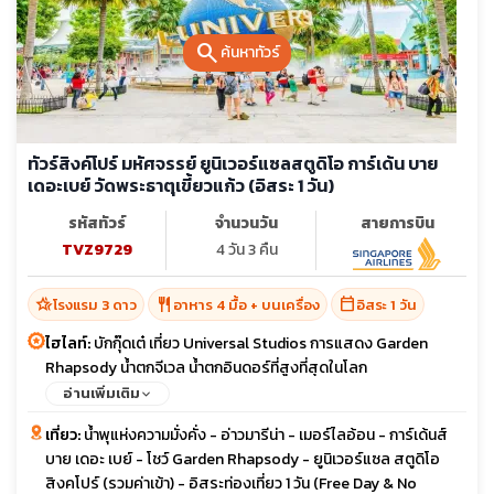
search
ค้นหาทัวร์
ทัวร์สิงค์โปร์ มหัศจรรย์ ยูนิเวอร์แซลสตูดิโอ การ์เด้น บาย
เดอะเบย์ วัดพระธาตุเขี้ยวแก้ว (อิสระ 1 วัน)
รหัสทัวร์
จำนวนวัน
สายการบิน
TVZ9729
4 วัน 3 คืน
hotel_class
restaurant
calendar_today
โรงแรม 3 ดาว
อาหาร 4 มื้อ + บนเครื่อง
อิสระ 1 วัน
ไฮไลท์:
บักกุ๊ดเต๋ เที่ยว Universal Studios การแสดง Garden
Rhapsody น้ำตกจีเวล น้ำตกอินดอร์ที่สูงที่สุดในโลก
อ่านเพิ่มเติม
เที่ยว:
น้ำพุแห่งความมั่งคั่ง - อ่าวมารีน่า - เมอร์ไลอ้อน - การ์เด้นส์
บาย เดอะ เบย์ - โชว์ Garden Rhapsody - ยูนิเวอร์แซล สตูดิโอ
สิงคโปร์ (รวมค่าเข้า) - อิสระท่องเที่ยว 1 วัน (Free Day & No