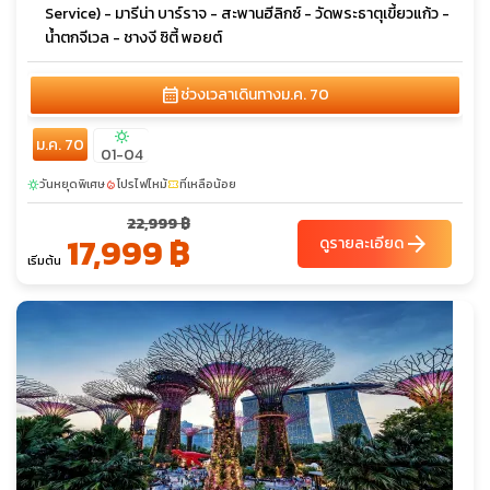
Service) - มารีน่า บาร์ราจ - สะพานฮีลิกซ์ - วัดพระธาตุเขี้ยวแก้ว -
น้ำตกจีเวล - ชางงี ซิตี้ พอยต์
calendar_month
ช่วงเวลาเดินทาง
ม.ค. 70
sunny
ม.ค. 70
01-04
วันหยุดพิเศษ
โปรไฟไหม้
ที่เหลือน้อย
sunny
local_fire_department
confirmation_number
22,999 ฿
17,999 ฿
arrow_forward
ดูรายละเอียด
เริ่มต้น