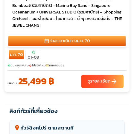
Bumboat(รวมค่าบัตร) - Marina Bay Sand - Singapore
Oceanarium + UNIVERSAL STUDIO (รวมค่าบัตร) – Shopping
Orchard - เมอร์ไลอ้อน - ไชน่าทาวน์ – น้ำพุแห่งความมั่งคั่ง - THE
JEWEL CHANGI
calendar_month
ช่วงเวลาเดินทาง
ม.ค. 70
sunny
ม.ค. 70
01-03
วันหยุดพิเศษ
โปรไฟไหม้
ที่เหลือน้อย
sunny
local_fire_department
confirmation_number
25,499 ฿
arrow_forward
ดูรายละเอียด
เริ่มต้น
ลิงก์ทัวร์ที่เกี่ยวข้อง
ทัวร์สิงคโปร์ ตามสถานที่
location_on