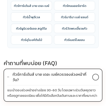
ทัวร์การ์เด้นส์ บาย เดอะ เบย์
ทัวร์ถนนออร์ชาร์ด
ทัวร์น้ำพุจีเวล
ทัวร์มารีนา เบย์ แซนด์
ทัวร์ยูนิเวอร์แซล สตูดิโอ
ทัวร์วัดพระเขี้ยวแก้ว
ทัวร์อุโมงค์ต้นไม้
ทัวร์เมอร์ไลออน
คำถามที่พบบ่อย (FAQ)
ทัวร์การ์เด้นส์ บาย เดอะ เบย์ควรจองล่วงหน้ากี่
01
วัน?
แนะนำจองล่วงหน้าอย่างน้อย 30-60 วัน โดยเฉพาะช่วงวันหยุดยาว
หรือฤดูกาลยอดนิยม เพื่อให้มีตัวเลือกวันเดินทางและราคาที่เหมาะกว่า