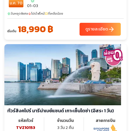
sunny
ม.ค. 70
01-03
วันหยุดพิเศษ
โปรไฟไหม้
ที่เหลือน้อย
sunny
local_fire_department
confirmation_number
18,990 ฿
arrow_forward
ดูรายละเอียด
เริ่มต้น
ทัวร์สิงคโปร์ มารีน่าเบย์แซนด์ เกาะเซ็นโตซ่า (อิสระ 1 วัน)
รหัสทัวร์
จำนวนวัน
สายการบิน
TVZ10153
3 วัน 2 คืน