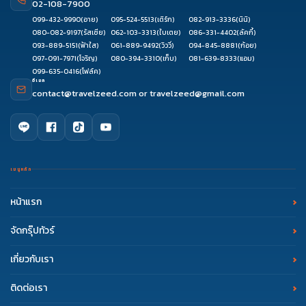
02-108-7900
099-432-9990
(อาย)
095-524-5513
(เติร์ก)
082-913-3336
(นินิ)
080-082-9197
(รัสเซีย)
062-103-3313
(ใบเตย)
086-331-4402
(ลัคกี้)
093-889-5151
(ฟ้าใส)
061-889-9492
(วิววี่)
094-845-8881
(ก้อย)
097-091-7971
(โจริญ)
080-394-3310
(เก็บ)
081-639-8333
(แอม)
099-635-0416
(โฟล์ค)
อีเมล
contact@travelzeed.com
or
travelzeed@gmail.com
เมนูหลัก
หน้าแรก
จัดกรุ๊ปทัวร์
เกี่ยวกับเรา
ติดต่อเรา