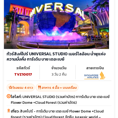
ทัวร์สิงค์โปร์ UNIVERSAL STUDIO เมอร์ไลอ้อน น้ำพุแห่ง
ความมั่งคั่ง การ์เด้น บาย เดอะเบย์
รหัสทัวร์
จำนวนวัน
สายการบิน
TVZ10017
3 วัน 2 คืน
hotel_class
restaurant
โรงแรม 4 ดาว
อาหาร 4 มื้อ + บนเครื่อง
ไฮไลท์:
UNIVERSAL STUDIO (รวมค่าบัตร) กาาร์เด้น บาย เดอะเบย์
Flower Dome +Cloud Forest (รวมค่าบัตร)
เที่ยว:
สิงคโปร์ - การ์เด้น บาย เดอะเบย์ Flower Dome +Cloud
Forest (รวมค่าบัตร) Cloud Forest จัดธีม Jurassic world –