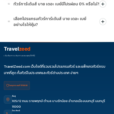
ทัวร์การ์เด้นส์ บาย เดอะ เบย์มีโปรผ่อน 0% หรือไม่?
02
บางโปรแกรมมีโปรผ่อน 0% หรือโปรโมชั่นบัตรเครดิตตามเงื่อนไขที่
เลือกโปรแกรมทัวร์การ์เด้นส์ บาย เดอะ เบย์
บริษัทกำหนด สามารถดูสัญลักษณ์โปรโมชั่นในรายการทัวร์แต่ละ
03
อย่างไรให้คุ้ม?
รายการได้
ควรดูจำนวนวัน ไฮไลต์ที่รวมจริง โรงแรม สายการบิน มื้ออาหาร และ
ช่วงราคา ไม่ควรเทียบจากราคาต่ำสุดเพียงอย่างเดียว
Travel
zeed
เริ่มต้นการเดินทางของคุณได้ที่นี่
TravelZeed.com เว็บไซต์ที่รวมรวมโปรแกรมทัวร์ และแพ็กเกจทัวร์ครบ
มากที่สุด ทั้งทัวร์ในประเทศและทัวร์ต่างประเทศ ง่ายๆ
ใบอนุญาต เลขที่ 11/08038
ที่อยู่
105/12 ถนน ราชพฤกษ์ ตำบล บางรักน้อย อำเภอเมืองนนทบุรี นนทบุรี
11000
โทรศัพท์