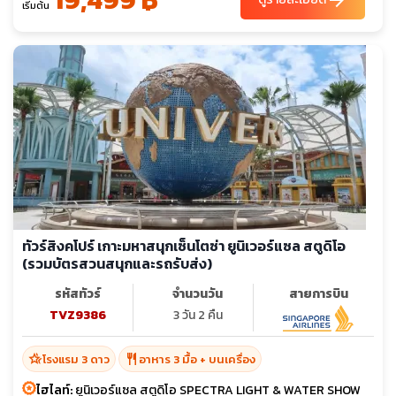
arrow_forward
เริ่มต้น
ทัวร์สิงคโปร์ เกาะมหาสนุกเซ็นโตซ่า ยูนิเวอร์แซล สตูดิโอ
(รวมบัตรสวนสนุกและรถรับส่ง)
รหัสทัวร์
จำนวนวัน
สายการบิน
TVZ9386
3 วัน 2 คืน
hotel_class
restaurant
โรงแรม 3 ดาว
อาหาร 3 มื้อ + บนเครื่อง
ไฮไลท์:
ยูนิเวอร์แซล สตูดิโอ SPECTRA LIGHT & WATER SHOW