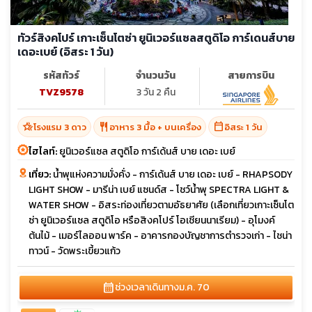
ทัวร์สิงคโปร์ เกาะเซ็นโตซ่า ยูนิเวอร์แซลสตูดิโอ การ์เดนส์บาย
เดอะเบย์ (อิสระ 1 วัน)
รหัสทัวร์
จำนวนวัน
สายการบิน
TVZ9578
3 วัน 2 คืน
hotel_class
restaurant
calendar_today
โรงแรม 3 ดาว
อาหาร 3 มื้อ + บนเครื่อง
อิสระ 1 วัน
ไฮไลท์:
ยูนิเวอร์แซล สตูดิโอ การ์เด้นส์ บาย เดอะ เบย์
เที่ยว:
น้ำพุแห่งความมั่งคั่ง - การ์เด้นส์ บาย เดอะ เบย์ - RHAPSODY
LIGHT SHOW - มารีน่า เบย์ แซนด์ส - โชว์น้ำพุ SPECTRA LIGHT &
WATER SHOW - อิสระท่องเที่ยวตามอัธยาศัย (เลือกเที่ยวเกาะเซ็นโต
ซ่า ยูนิเวอร์แซล สตูดิโอ หรือสิงคโปร์ โอเชียนนาเรียม) - อุโมงค์
ต้นไม้ - เมอร์ไลออน พาร์ค - อาคารกองบัญชาการตำรวจเก่า - ไชน่า
ทาวน์ - วัดพระเขี้ยวแก้ว
calendar_month
ช่วงเวลาเดินทาง
ม.ค. 70