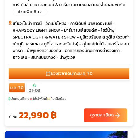
การ์เด้นส์ บาย เดอะ เบย์ & มารีน่า เบย์ แซนด์ส เมอร์ไลออน พาร์ค
น้ำพุจีเวล น้ำพุแห่งความมั่งคั่ง
อ่านเพิ่มเติม
เที่ยว:
ไชน่า ทาวน์ - วัดเยี่ยไห่ชิง - การ์เด้นส์ บาย เดอะ เบย์ -
RHAPSODY LIGHT SHOW - มารีน่า เบย์ แซนด์ส - โชว์น้ำพุ
SPECTRA LIGHT & WATER SHOW - ยูนิเวอร์แซล สตูดิโอ (รวมค่า
เข้ายูนิเวอร์แซล สตูดิโอ และรถรับส่ง) - อุโมงค์ต้นไม้ - เมอร์ไลออน
พาร์ค - น้ำพุแห่งความมั่งคั่ง - อาคารกองบัญชาการตำรวจเก่า -
ฮาจิ เลน - สนามบินชางงี - น้ำพุจีเวล
calendar_month
ช่วงเวลาเดินทาง
ม.ค. 70
sunny
ม.ค. 70
01-03
วันหยุดพิเศษ
โปรไฟไหม้
ที่เหลือน้อย
sunny
local_fire_department
confirmation_number
22,990 ฿
arrow_forward
ดูรายละเอียด
เริ่มต้น