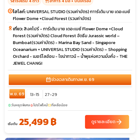
hotel_class
restaurant
โรงแรม 4 ดาว
อาหาร 4 มื้อ + บนเครื่อง
ไฮไลท์:
UNIVERSAL STUDIO (รวมค่าบัตร) กาาร์เด้น บาย เดอะเบย์
Flower Dome +Cloud Forest (รวมค่าบัตร)
เที่ยว:
สิงคโปร์ - การ์เด้น บาย เดอะเบย์ Flower Dome +Cloud
Forest (รวมค่าบัตร) Cloud Forest จัดธีม Jurassic world –
Bumboat(รวมค่าบัตร) - Marina Bay Sand - Singapore
Oceanarium + UNIVERSAL STUDIO (รวมค่าบัตร) – Shopping
Orchard - เมอร์ไลอ้อน - ไชน่าทาวน์ – น้ำพุแห่งความมั่งคั่ง - THE
JEWEL CHANGI
calendar_month
ช่วงเวลาเดินทาง
พ.ย. 69
พ.ย. 69
13-15
27-29
วันหยุดพิเศษ
โปรไฟไหม้
ที่เหลือน้อย
sunny
local_fire_department
confirmation_number
25,499 ฿
arrow_forward
ดูรายละเอียด
เริ่มต้น