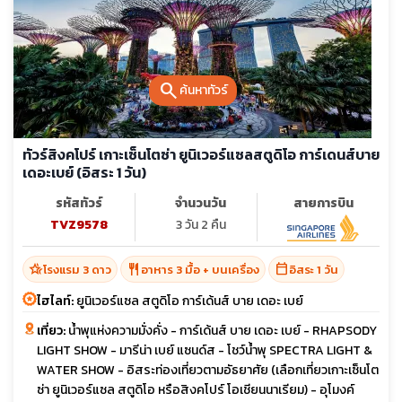
search
ค้นหาทัวร์
ทัวร์สิงคโปร์ เกาะเซ็นโตซ่า ยูนิเวอร์แซลสตูดิโอ การ์เดนส์บาย
เดอะเบย์ (อิสระ 1 วัน)
รหัสทัวร์
จำนวนวัน
สายการบิน
TVZ9578
3 วัน 2 คืน
hotel_class
restaurant
calendar_today
โรงแรม 3 ดาว
อาหาร 3 มื้อ + บนเครื่อง
อิสระ 1 วัน
ไฮไลท์:
ยูนิเวอร์แซล สตูดิโอ การ์เด้นส์ บาย เดอะ เบย์
เที่ยว:
น้ำพุแห่งความมั่งคั่ง - การ์เด้นส์ บาย เดอะ เบย์ - RHAPSODY
LIGHT SHOW - มารีน่า เบย์ แซนด์ส - โชว์น้ำพุ SPECTRA LIGHT &
WATER SHOW - อิสระท่องเที่ยวตามอัธยาศัย (เลือกเที่ยวเกาะเซ็นโต
ซ่า ยูนิเวอร์แซล สตูดิโอ หรือสิงคโปร์ โอเชียนนาเรียม) - อุโมงค์