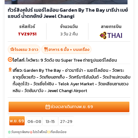
ทัวร์สิงคโปร์ เมอร์ไลอ้อน Garden By The Bay มารีน่า เบย์
แซนด์ น้ำตกยักษ์ Jewel Changi
รหัสทัวร์
จำนวนวัน
สายการบิน
TVZ9751
3 วัน 2 คืน
hotel_class
restaurant
โรงแรม 3 ดาว
อาหาร 6 มื้อ + บนเครื่อง
ไฮไลท์:
ไหว้พระ 9 วัดดัง ชม Super Tree ถ่ายรูปเมอร์ไลอ้อน
เที่ยว:
Garden By The Bay - อ่าวมารีน่า - เมอร์ไลอ้อน - วัดพระ
ธาตุเขี้ยวแก้ว - วัดเทียนฮกเก็ง - วัดศรีมาริอัมมันต์ - วัดเจ้าแม่กวนอิม
ทั้งฮุดโจ้ว - วัดเยี่ยไห่ชิง - Telok Ayer Market - วัดเหลียนซานซวง
หลิน - วัดซัมบาวัง - Jewel Changi Airport
calendar_month
ช่วงเวลาเดินทาง
พ.ย. 69
พ.ย. 69
06-08
13-15
27-29
วันหยุดพิเศษ
โปรไฟไหม้
ที่เหลือน้อย
sunny
local_fire_department
confirmation_number