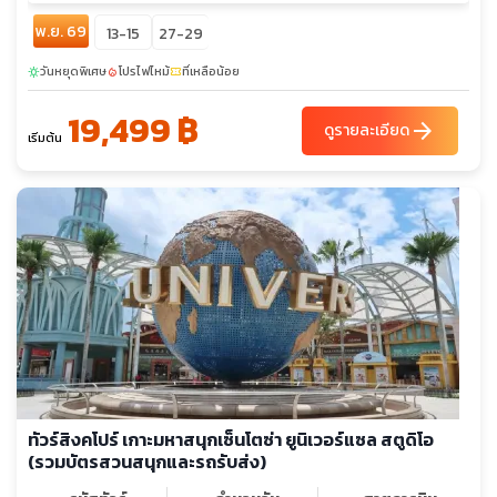
พ.ย. 69
13-15
27-29
วันหยุดพิเศษ
โปรไฟไหม้
ที่เหลือน้อย
sunny
local_fire_department
confirmation_number
19,499 ฿
arrow_forward
ดูรายละเอียด
เริ่มต้น
ทัวร์สิงคโปร์ เกาะมหาสนุกเซ็นโตซ่า ยูนิเวอร์แซล สตูดิโอ
(รวมบัตรสวนสนุกและรถรับส่ง)