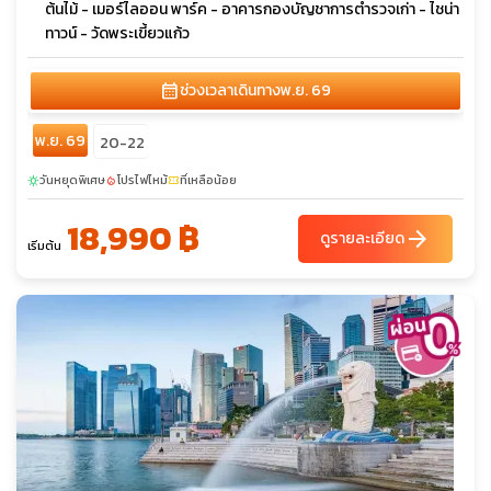
ต้นไม้ - เมอร์ไลออน พาร์ค - อาคารกองบัญชาการตำรวจเก่า - ไชน่า
ทาวน์ - วัดพระเขี้ยวแก้ว
calendar_month
ช่วงเวลาเดินทาง
พ.ย. 69
พ.ย. 69
20-22
วันหยุดพิเศษ
โปรไฟไหม้
ที่เหลือน้อย
sunny
local_fire_department
confirmation_number
18,990 ฿
arrow_forward
ดูรายละเอียด
เริ่มต้น