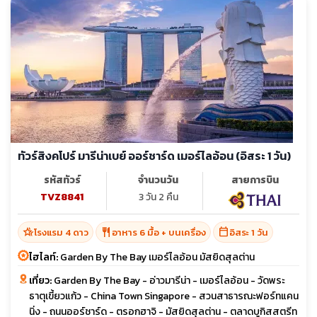
ทัวร์สิงคโปร์ มารีน่าเบย์ ออร์ชาร์ด เมอร์ไลอ้อน (อิสระ 1 วัน)
รหัสทัวร์
จำนวนวัน
สายการบิน
TVZ8841
3 วัน 2 คืน
hotel_class
restaurant
calendar_today
โรงแรม 4 ดาว
อาหาร 6 มื้อ + บนเครื่อง
อิสระ 1 วัน
ไฮไลท์:
Garden By The Bay เมอร์ไลอ้อน มัสยิดสุลต่าน
เที่ยว:
Garden By The Bay - อ่าวมารีน่า - เมอร์ไลอ้อน - วัดพระ
ธาตุเขี้ยวแก้ว - China Town Singapore - สวนสาธารณะฟอร์ทแคน
นิ่ง - ถนนออร์ชาร์ด - ตรอกฮาจิ - มัสยิดสุลต่าน - ตลาดบูกิสสตรีท