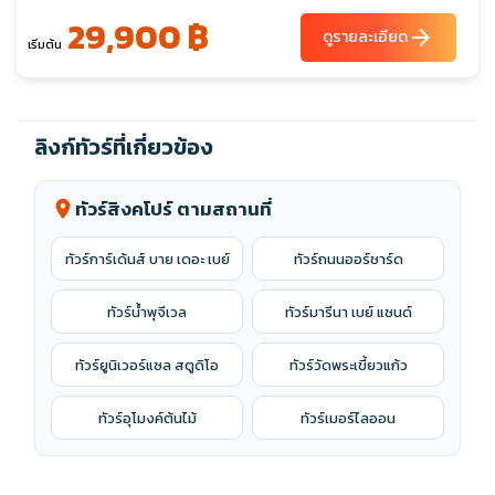
29,900 ฿
arrow_forward
ดูรายละเอียด
เริ่มต้น
ลิงก์ทัวร์ที่เกี่ยวข้อง
ทัวร์สิงคโปร์ ตามสถานที่
location_on
ทัวร์การ์เด้นส์ บาย เดอะ เบย์
ทัวร์ถนนออร์ชาร์ด
ทัวร์น้ำพุจีเวล
ทัวร์มารีนา เบย์ แซนด์
ทัวร์ยูนิเวอร์แซล สตูดิโอ
ทัวร์วัดพระเขี้ยวแก้ว
ทัวร์อุโมงค์ต้นไม้
ทัวร์เมอร์ไลออน