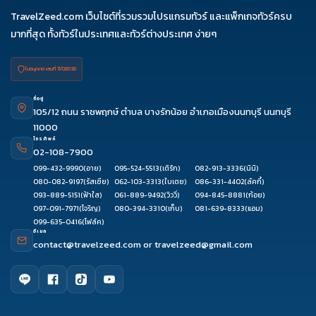
TravelZeed.com เว็บไซต์ที่รวมรวมโปรแกรมทัวร์ และแพ็กเกจทัวร์ครบ
มากที่สุด ทั้งทัวร์ในประเทศและทัวร์ต่างประเทศ ง่ายๆ
ใบอนุญาต เลขที่ 11/08038
ที่อยู่
105/12 ถนน ราชพฤกษ์ ตำบล บางรักน้อย อำเภอเมืองนนทบุรี นนทบุรี
11000
โทรศัพท์
02-108-7900
099-432-9990
(อาย)
095-524-5513
(เติร์ก)
082-913-3336
(นินิ)
080-082-9197
(รัสเซีย)
062-103-3313
(ใบเตย)
086-331-4402
(ลัคกี้)
093-889-5151
(ฟ้าใส)
061-889-9492
(วิววี่)
094-845-8881
(ก้อย)
097-091-7971
(โจริญ)
080-394-3310
(เก็บ)
081-639-8333
(แอม)
099-635-0416
(โฟล์ค)
อีเมล
contact@travelzeed.com
or
travelzeed@gmail.com