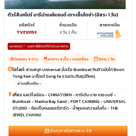
ทัวร์สิงคโปร์ มารีน่าเบย์แซนด์ เกาะเซ็นโตซ่า (อิสระ 1 วัน)
รหัสทัวร์
จำนวนวัน
สายการบิน
TVZ10153
3 วัน 2 คืน
หมายเหตุ * : เฉพาะพีเรียดที่เข้าร่วมรายการ
hotel_class
restaurant
calendar_today
โรงแรม 4 ดาว
อาหาร 4 มื้อ + บนเครื่อง
อิสระ 1 วัน
ไฮไลท์:
สวนสนุก Universal นั่งเรือ Bumboat กินข้าวมันไก่ Boon
Tong Kee บะกุ๊ดเต๋ Song Fa รวมประกันอุบัติเหตุ
อ่านเพิ่มเติม
เที่ยว:
เมอร์ไลอ้อน - CHINATOWN - การ์เด้น บาย เดอะเบย์ -
Bumboat - Marina Bay Sand - FORT CANNING - UNIVERSAL
STUDIO - ช้อปปิ้งถนนออร์ชาร์ด - น้ำพุแห่งความมั่งคั่ง - THE
JEWEL CHANGI
calendar_month
ช่วงเวลาเดินทาง
พ.ย. 69