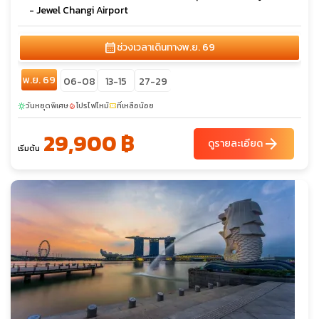
- Jewel Changi Airport
calendar_month
ช่วงเวลาเดินทาง
พ.ย. 69
พ.ย. 69
06-08
13-15
27-29
วันหยุดพิเศษ
โปรไฟไหม้
ที่เหลือน้อย
sunny
local_fire_department
confirmation_number
29,900 ฿
arrow_forward
ดูรายละเอียด
เริ่มต้น