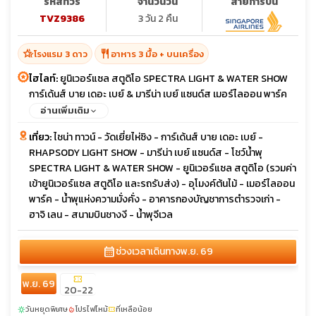
รหัสทัวร์
จำนวนวัน
สายการบิน
TVZ9386
3 วัน 2 คืน
hotel_class
restaurant
โรงแรม 3 ดาว
อาหาร 3 มื้อ + บนเครื่อง
ไฮไลท์:
ยูนิเวอร์แซล สตูดิโอ SPECTRA LIGHT & WATER SHOW
การ์เด้นส์ บาย เดอะ เบย์ & มารีน่า เบย์ แซนด์ส เมอร์ไลออน พาร์ค
น้ำพุจีเวล น้ำพุแห่งความมั่งคั่ง
อ่านเพิ่มเติม
เที่ยว:
ไชน่า ทาวน์ - วัดเยี่ยไห่ชิง - การ์เด้นส์ บาย เดอะ เบย์ -
RHAPSODY LIGHT SHOW - มารีน่า เบย์ แซนด์ส - โชว์น้ำพุ
SPECTRA LIGHT & WATER SHOW - ยูนิเวอร์แซล สตูดิโอ (รวมค่า
เข้ายูนิเวอร์แซล สตูดิโอ และรถรับส่ง) - อุโมงค์ต้นไม้ - เมอร์ไลออน
พาร์ค - น้ำพุแห่งความมั่งคั่ง - อาคารกองบัญชาการตำรวจเก่า -
ฮาจิ เลน - สนามบินชางงี - น้ำพุจีเวล
calendar_month
ช่วงเวลาเดินทาง
พ.ย. 69
confirmation_number
พ.ย. 69
20-22
วันหยุดพิเศษ
โปรไฟไหม้
ที่เหลือน้อย
sunny
local_fire_department
confirmation_number