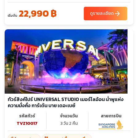
22,990 ฿
arrow_forward
ดูรายละเอียด
เริ่มต้น
ทัวร์สิงค์โปร์ UNIVERSAL STUDIO เมอร์ไลอ้อน น้ำพุแห่ง
ความมั่งคั่ง การ์เด้น บาย เดอะเบย์
รหัสทัวร์
จำนวนวัน
สายการบิน
TVZ10017
3 วัน 2 คืน