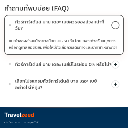
คำถามที่พบบ่อย (FAQ)
ทัวร์การ์เด้นส์ บาย เดอะ เบย์ควรจองล่วงหน้ากี่
01
วัน?
แนะนำจองล่วงหน้าอย่างน้อย 30-60 วัน โดยเฉพาะช่วงวันหยุดยาว
หรือฤดูกาลยอดนิยม เพื่อให้มีตัวเลือกวันเดินทางและราคาที่เหมาะกว่า
ทัวร์การ์เด้นส์ บาย เดอะ เบย์มีโปรผ่อน 0% หรือไม่?
02
บางโปรแกรมมีโปรผ่อน 0% หรือโปรโมชั่นบัตรเครดิตตามเงื่อนไขที่
เลือกโปรแกรมทัวร์การ์เด้นส์ บาย เดอะ เบย์
บริษัทกำหนด สามารถดูสัญลักษณ์โปรโมชั่นในรายการทัวร์แต่ละ
03
อย่างไรให้คุ้ม?
รายการได้
ควรดูจำนวนวัน ไฮไลต์ที่รวมจริง โรงแรม สายการบิน มื้ออาหาร และ
ช่วงราคา ไม่ควรเทียบจากราคาต่ำสุดเพียงอย่างเดียว
Travel
zeed
เริ่มต้นการเดินทางของคุณได้ที่นี่