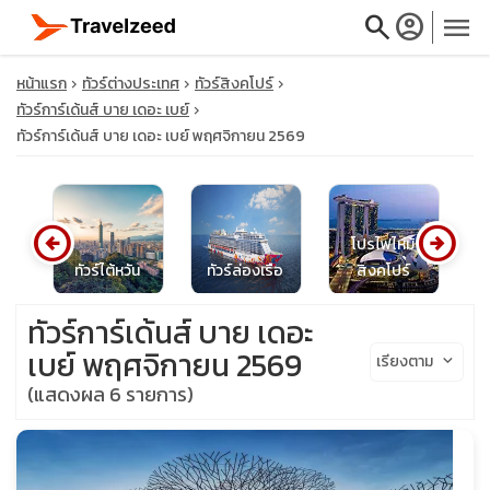
search
account_circle
menu
หน้าแรก
ทัวร์ต่างประเทศ
ทัวร์สิงคโปร์
ทัวร์การ์เด้นส์ บาย เดอะ เบย์
ทัวร์การ์เด้นส์ บาย เดอะ เบย์ พฤศจิกายน 2569
close
arrow_circle_left
arrow_circle_right
โปรไฟไหม้
travel_explore
ซีย
ทัวร์ไต้หวัน
ทัวร์ล่องเรือ
สิงคโปร์
ท
ทัวร์การ์เด้นส์ บาย เดอะ
calendar_month
เบย์ พฤศจิกายน 2569
เรียงตาม
keyboard_arrow_down
search
(แสดงผล 6 รายการ)