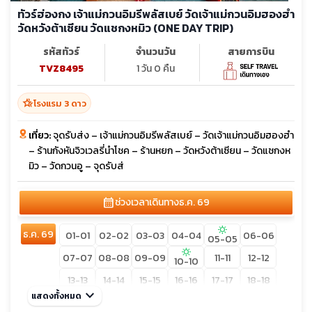
ทัวร์ฮ่องกง เจ้าแม่กวนอิมรีพลัสเบย์ วัดเจ้าแม่กวนอิมฮองฮำ
วัดหวังต้าเซียน วัดแชกงหมิว (ONE DAY TRIP)
รหัสทัวร์
จำนวนวัน
สายการบิน
TVZ8495
1 วัน 0 คืน
hotel_class
โรงแรม 3 ดาว
เที่ยว:
จุดรับส่ง – เจ้าแม่กวนอิมรีพลัสเบย์ – วัดเจ้าแม่กวนอิมฮองฮำ
– ร้านกังหันจิวเวลรี่นำโชค – ร้านหยก – วัดหวังต้าเซียน – วัดแชกงห
มิว – วัดกวนอู – จุดรับส่
calendar_month
ช่วงเวลาเดินทาง
ธ.ค. 69
sunny
ธ.ค. 69
01-01
02-02
03-03
04-04
06-06
05-05
sunny
07-07
08-08
09-09
11-11
12-12
10-10
13-13
14-14
15-15
16-16
17-17
18-18
keyboard_arrow_down
แสดงทั้งหมด
19-19
20-20
21-21
22-22
23-23
24-24