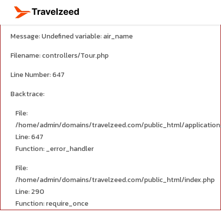
A PHP Error was encountered
Severity: Notice
Message: Undefined variable: air_name
Filename: controllers/Tour.php
Line Number: 647
Backtrace:
File:
travel_explore
/home/admin/domains/travelzeed.com/public_html/application/
Line: 647
calendar_month
Function: _error_handler
File:
search
/home/admin/domains/travelzeed.com/public_html/index.php
Line: 290
Function: require_once