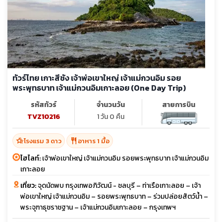
ทัวร์ไทย เกาะสีชัง เจ้าพ่อเขาใหญ่ เจ้าแม่กวนอิม รอย
พระพุทธบาท เจ้าแม่กวนอิมเกาะลอย (One Day Trip)
รหัสทัวร์
จำนวนวัน
สายการบิน
TVZ10216
1 วัน 0 คืน
hotel_class
restaurant
โรงแรม 3 ดาว
อาหาร 1 มื้อ
ไฮไลท์:
เจ้าพ่อเขาใหญ่ เจ้าแม่กวนอิม รอยพระพุทธบาท เจ้าแม่กวนอิม
เกาะลอย
เที่ยว:
จุดนัดพบ กรุงเทพอภิวัฒน์ - ชลบุรี – ท่าเรือเกาะลอย – เจ้า
พ่อเขาใหญ่ เจ้าแม่กวนอิม – รอยพระพุทธบาท – ร่วมปล่อยสัตว์น้ำ –
พระจุฑาธุชราชฐาน – เจ้าแม่กวนอิมเกาะลอย – กรุงเทพฯ