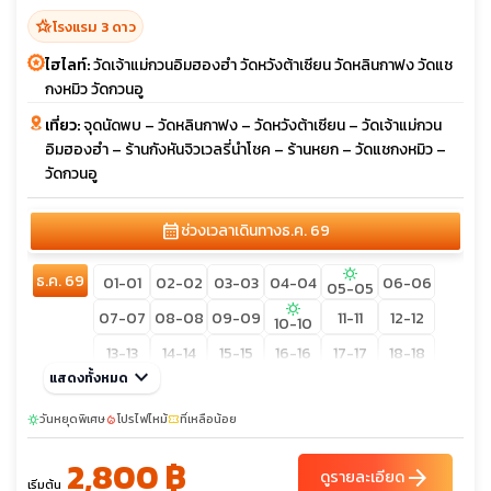
hotel_class
โรงแรม 3 ดาว
ไฮไลท์:
วัดเจ้าแม่กวนอิมฮองฮำ วัดหวังต้าเซียน วัดหลินกาฟง วัดแช
กงหมิว วัดกวนอู
เที่ยว:
จุดนัดพบ – วัดหลินกาฟง – วัดหวังต้าเซียน – วัดเจ้าแม่กวน
อิมฮองฮำ – ร้านกังหันจิวเวลรี่นำโชค – ร้านหยก – วัดแชกงหมิว –
วัดกวนอู
calendar_month
ช่วงเวลาเดินทาง
ธ.ค. 69
sunny
ธ.ค. 69
01-01
02-02
03-03
04-04
06-06
05-05
sunny
07-07
08-08
09-09
11-11
12-12
10-10
13-13
14-14
15-15
16-16
17-17
18-18
keyboard_arrow_down
แสดงทั้งหมด
19-19
20-20
21-21
22-22
23-23
24-24
sunny
วันหยุดพิเศษ
โปรไฟไหม้
ที่เหลือน้อย
sunny
local_fire_department
confirmation_number
26-26
27-27
28-28
29-29
30-30
25-25
31-31
2,800 ฿
arrow_forward
ดูรายละเอียด
เริ่มต้น