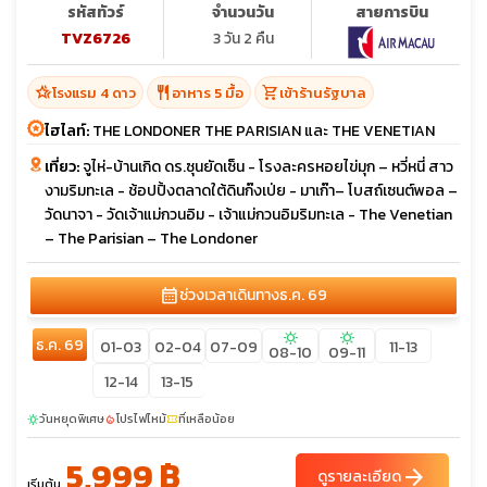
รหัสทัวร์
จำนวนวัน
สายการบิน
TVZ6726
3 วัน 2 คืน
hotel_class
restaurant
shopping_cart
โรงแรม 4 ดาว
อาหาร 5 มื้อ
เข้าร้านรัฐบาล
ไฮไลท์:
THE LONDONER THE PARISIAN และ THE VENETIAN
เที่ยว:
จูไห่-บ้านเกิด ดร.ซุนยัดเซ็น - โรงละครหอยไข่มุก – หวี่หนี่ สาว
งามริมทะเล - ช้อปปิ้งตลาดใต้ดินก๊งเป่ย - มาเก๊า– โบสถ์เซนต์พอล –
วัดนาจา - วัดเจ้าแม่กวนอิม - เจ้าแม่กวนอิมริมทะเล - The Venetian
– The Parisian – The Londoner
calendar_month
ช่วงเวลาเดินทาง
ธ.ค. 69
sunny
sunny
ธ.ค. 69
01-03
02-04
07-09
11-13
08-10
09-11
12-14
13-15
วันหยุดพิเศษ
โปรไฟไหม้
ที่เหลือน้อย
sunny
local_fire_department
confirmation_number
5,999 ฿
arrow_forward
ดูรายละเอียด
เริ่มต้น