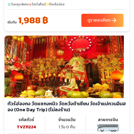
sunny
วันหยุดพิเศษ
โปรไฟไหม้
ที่เหลือน้อย
sunny
local_fire_department
confirmation_number
26-26
27-27
28-28
29-29
30-30
25-25
31-31
1,988 ฿
arrow_forward
ดูรายละเอียด
เริ่มต้น
ทัวร์ฮ่องกง วัดแชกงหมิว วัดหวังต้าเซียน วัดเจ้าแม่กวนอิมฮ
อง (One Day Trip) (ไม่ลงร้าน)
รหัสทัวร์
จำนวนวัน
สายการบิน
TVZ11224
1 วัน 0 คืน