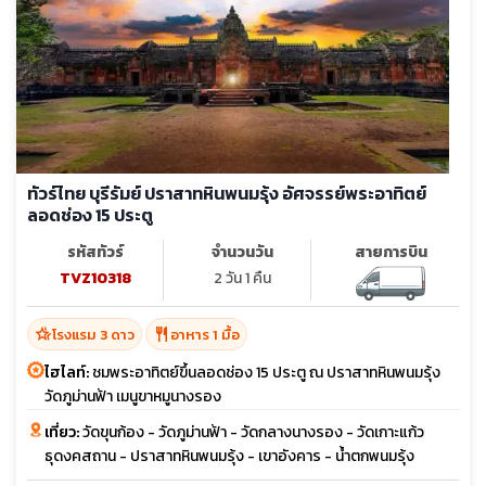
ทัวร์ไทย บุรีรัมย์ ปราสาทหินพนมรุ้ง อัศจรรย์พระอาทิตย์
ลอดช่อง 15 ประตู
รหัสทัวร์
จำนวนวัน
สายการบิน
TVZ10318
2 วัน 1 คืน
hotel_class
restaurant
โรงแรม 3 ดาว
อาหาร 1 มื้อ
ไฮไลท์:
ชมพระอาทิตย์ขึ้นลอดช่อง 15 ประตู ณ ปราสาทหินพนมรุ้ง
วัดภูม่านฟ้า เมนูขาหมูนางรอง
เที่ยว:
วัดขุนก้อง - วัดภูม่านฟ้า - วัดกลางนางรอง - วัดเกาะแก้ว
ธุดงคสถาน - ปราสาทหินพนมรุ้ง - เขาอังคาร - น้ำตกพนมรุ้ง