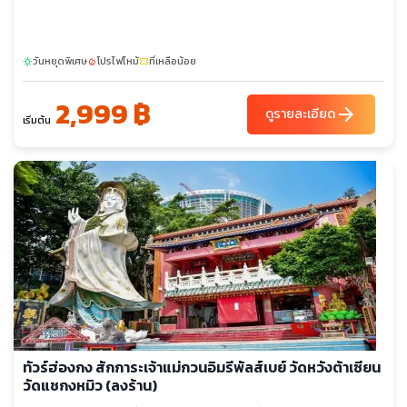
วันหยุดพิเศษ
โปรไฟไหม้
ที่เหลือน้อย
sunny
local_fire_department
confirmation_number
2,999 ฿
arrow_forward
ดูรายละเอียด
เริ่มต้น
ทัวร์ฮ่องกง สักการะเจ้าแม่กวนอิมรีพัลส์เบย์ วัดหวังต้าเซียน
วัดแชกงหมิว (ลงร้าน)