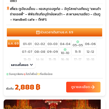
เชียว
เที่ยว:
ตูเจียงเอี้ยน – หอสมุดจงซูเก๋อ – จัตุรัสหย่างเทียนวู “แพนด้า
ถ่ายเซลฟี่” – พิพิธภัณฑ์อนุรักษ์แพนด้า – สะพานหนานเชียว – เฉินตู
– Handbell cafe – ตึกIFS
calendar_month
ช่วงเวลาเดินทาง
ธ.ค. 69
sunny
ธ.ค. 69
01-01
02-02
03-03
04-04
06-06
05-05
sunny
07-07
08-08
09-09
11-11
12-12
10-10
13-13
14-14
15-15
16-16
17-17
18-18
keyboard_arrow_down
แสดงทั้งหมด
19-19
20-20
21-21
22-22
23-23
24-24
sunny
วันหยุดพิเศษ
โปรไฟไหม้
ที่เหลือน้อย
sunny
local_fire_department
confirmation_number
26-26
27-27
28-28
29-29
30-30
25-25
31-31
2,888 ฿
arrow_forward
ดูรายละเอียด
เริ่มต้น