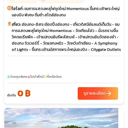
ไฮไลท์:
ชมการแสดงพลุไฟชุดใหม่ Momentous ขึ้นกระเช้าพระใหญ่
นองปิง พิเศษ ติ่มซำ สไตล์ฮ่องกง
เที่ยว:
ฮ่องกง-อิสระช้อปปิ้งฮ่องกง - เที่ยวดิสนีย์แลนด์เต็มวัน - ชม
การแสดงพลุไฟชุดใหม่ Momentous - วัดเทียนโฮ่ว - นั่งรถรางขึ้น
วิคตอเรียพีค - เจ้าแม่กวนอิมรีพลัสเบย์ - เจ้าแม่กวนอิมวัดฮองยำ -
ฮ่องกง จิวเวอร์รี่ - วัดแชกงหมิว - วัดหวังต้าเซียน - A Symphony
of Lights - ขึ้นกระเช้านมัสการพระใหญ่นองปิง - Citygate Outlets
วันหยุดพิเศษ
โปรไฟไหม้
ที่เหลือน้อย
sunny
local_fire_department
confirmation_number
0 ฿
arrow_forward
ดูรายละเอียด
เริ่มต้น