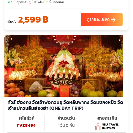
วันหยุดพิเศษ
โปรไฟไหม้
ที่เหลือน้อย
sunny
local_fire_department
confirmation_number
2,599 ฿
arrow_forward
ดูรายละเอียด
เริ่มต้น
ทัวร์ ฮ่องกง วัดเจ้าพ่อกวนอู วัดหลินฟากง วัดแชกงหมิว วัด
เจ้าแม่กวนอิมฮ่องฮำ (ONE DAY TRIP)
รหัสทัวร์
จำนวนวัน
สายการบิน
TVZ8494
1 วัน 0 คืน