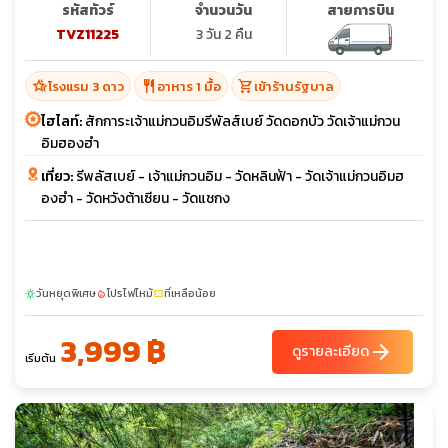
รหัสทัวร์
จำนวนวัน
สายการบิน
TVZ11225
3 วัน 2 คืน
hotel_class
restaurant
shopping_cart
โรงแรม 3 ดาว
อาหาร 1 มื้อ
เข้าร้านรัฐบาล
ไฮไลท์:
สักการะเจ้าแม่กวนอิมรีพัลส์เบย์ วัดดอกบัว วัดเจ้าแม่กวน
อิมฮองฮำ
เที่ยว:
รีพลัสเบย์ - เจ้าแม่กวนอิม - วัดหลินฟ้า - วัดเจ้าแม่กวนอิมฮ
องฮำ - วัดหวังต้าเซียน - วัดแชกง
วันหยุดพิเศษ
โปรไฟไหม้
ที่เหลือน้อย
sunny
local_fire_department
confirmation_number
3,999 ฿
arrow_forward
ดูรายละเอียด
เริ่มต้น