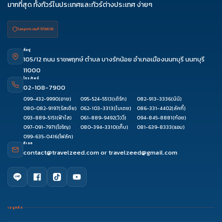
มากที่สุด ทั้งทัวร์ในประเทศและทัวร์ต่างประเทศ ง่ายๆ
ใบอนุญาต เลขที่ 11/08038
ที่อยู่
105/12 ถนน ราชพฤกษ์ ตำบล บางรักน้อย อำเภอเมืองนนทบุรี นนทบุรี
11000
โทรศัพท์
02-108-7900
099-432-9990
(อาย)
095-524-5513
(เติร์ก)
082-913-3336
(นินิ)
080-082-9197
(รัสเซีย)
062-103-3313
(ใบเตย)
086-331-4402
(ลัคกี้)
093-889-5151
(ฟ้าใส)
061-889-9492
(วิววี่)
094-845-8881
(ก้อย)
097-091-7971
(โจริญ)
080-394-3310
(เก็บ)
081-639-8333
(แอม)
099-635-0416
(โฟล์ค)
อีเมล
contact@travelzeed.com
or
travelzeed@gmail.com
เมนูหลัก