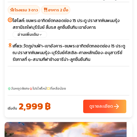
hotel_class
restaurant
โรงแรม 3 ดาว
อาหาร 2 มื้อ
ไฮไลท์:
ชมพระอาทิตย์ตกลอดช่อง 15 ประตู ปราสาทหินพนมรุ้ง
สถานีรถไฟบุรีรัมย์ ลิ้มรส ลูกชิ้นยืนกิน เขาอังคาร
อ่านเพิ่มเติม
เที่ยว:
วัดภูม่านฟ้า-เขาอังคาร-ชมพระอาทิตย์ตกลอดช่อง 15 ประตู
ณ ปราสาทหินพนมรุ้ง-บุรีรัมย์คัสเซิล-ศาลหลักเมือง-อนุสาวรีย์
รัชกาลที่ ๑-สนามกีฬาช้างอารีน่า-ลูกชิ้นยืนกิน
วันหยุดพิเศษ
โปรไฟไหม้
ที่เหลือน้อย
sunny
local_fire_department
confirmation_number
2,999 ฿
arrow_forward
ดูรายละเอียด
เริ่มต้น