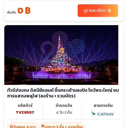
0 ฿
arrow_forward
ดูรายละเอียด
เริ่มต้น
ทัวร์ฮ่องกง ดิสนีย์แลนด์ ขึ้นกระเช้านองปิง ไหว้พระใหญ่ ชม
การแสดงพลุไฟ (ลงร้าน + รวมบัตร)
รหัสทัวร์
จำนวนวัน
สายการบิน
TVZ9507
4 วัน 3 คืน
hotel_class
restaurant
โรงแรม 4 ดาว
อาหาร 5 มื้อ + บนเครื่อง