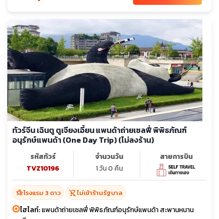
ทัวร์จีน เฉินตู ตูเจียงเอี้ยน แพนด้าถ่ายเซลฟี่ พิพิธภัณฑ์
อนุรักษ์แพนด้า (One Day Trip) (ไม่ลงร้าน)
รหัสทัวร์
จำนวนวัน
สายการบิน
TVZ10196
1 วัน 0 คืน
hotel_class
shopping_cart_off
โรงแรม 3 ดาว
ไม่เข้าร้านรัฐบาล
ไฮไลท์:
แพนด้าถ่ายเซลฟี่ พิพิธภัณฑ์อนุรักษ์แพนด้า สะพานหนาน