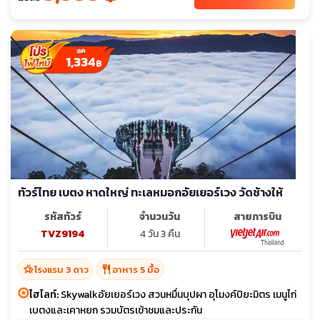
1,334
฿
ทัวร์ไทย เบตง หาดใหญ่ ทะเลหมอกอัยเยอร์เวง วัดช้างให้
รหัสทัวร์
จำนวนวัน
สายการบิน
TVZ9194
4 วัน 3 คืน
hotel_class
restaurant
โรงแรม 3 ดาว
อาหาร 5 มื้อ
ไฮไลท์:
Skywalkอัยเยอร์เวง สวนหมื่นบุปผา อุโมงค์ปิยะมิตร เมนูไก่
เบตงและเคาหยก รวมบัตรเข้าชมและประกัน