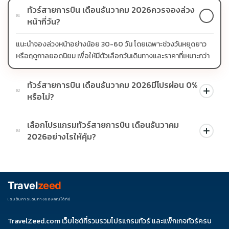
ทัวร์สายการบิน เดือนธันวาคม 2026ควรจองล่วง
01
หน้ากี่วัน?
แนะนำจองล่วงหน้าอย่างน้อย 30-60 วัน โดยเฉพาะช่วงวันหยุดยาว
หรือฤดูกาลยอดนิยม เพื่อให้มีตัวเลือกวันเดินทางและราคาที่เหมาะกว่า
ทัวร์สายการบิน เดือนธันวาคม 2026มีโปรผ่อน 0%
02
หรือไม่?
บางโปรแกรมมีโปรผ่อน 0% หรือโปรโมชั่นบัตรเครดิตตามเงื่อนไขที่
เลือกโปรแกรมทัวร์สายการบิน เดือนธันวาคม
บริษัทกำหนด สามารถดูสัญลักษณ์โปรโมชั่นในรายการทัวร์แต่ละ
03
2026อย่างไรให้คุ้ม?
รายการได้
ควรดูจำนวนวัน ไฮไลต์ที่รวมจริง โรงแรม สายการบิน มื้ออาหาร และ
ช่วงราคา ไม่ควรเทียบจากราคาต่ำสุดเพียงอย่างเดียว
Travel
zeed
เริ่มต้นการเดินทางของคุณได้ที่นี่
TravelZeed.com เว็บไซต์ที่รวมรวมโปรแกรมทัวร์ และแพ็กเกจทัวร์ครบ