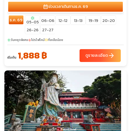
calendar_month
ช่วงเวลาเดินทาง
ธ.ค. 69
sunny
ธ.ค. 69
06-06
12-12
13-13
19-19
20-20
05-05
26-26
27-27
วันหยุดพิเศษ
โปรไฟไหม้
ที่เหลือน้อย
sunny
local_fire_department
confirmation_number
1,888 ฿
arrow_forward
ดูรายละเอียด
เริ่มต้น