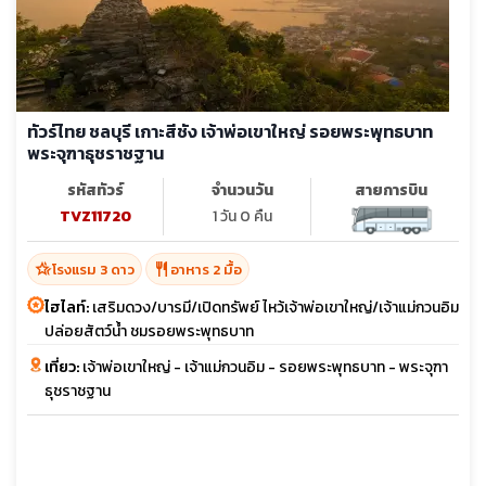
ทัวร์ไทย ชลบุรี เกาะสีชัง เจ้าพ่อเขาใหญ่ รอยพระพุทธบาท
พระจุฑาธุชราชฐาน
รหัสทัวร์
จำนวนวัน
สายการบิน
TVZ11720
1 วัน 0 คืน
hotel_class
restaurant
โรงแรม 3 ดาว
อาหาร 2 มื้อ
ไฮไลท์:
เสริมดวง/บารมี/เปิดทรัพย์ ไหว้เจ้าพ่อเขาใหญ่/เจ้าแม่กวนอิม
ปล่อยสัตว์น้ำ ชมรอยพระพุทธบาท
เที่ยว:
เจ้าพ่อเขาใหญ่ - เจ้าแม่กวนอิม - รอยพระพุทธบาท - พระจุฑา
ธุชราชฐาน