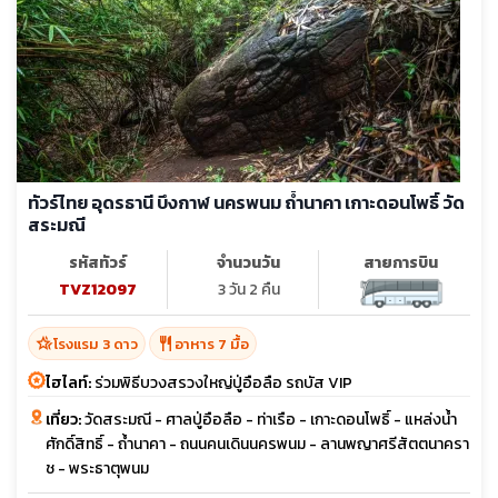
ทัวร์ไทย อุดรธานี บึงกาฬ นครพนม ถ้ำนาคา เกาะดอนโพธิ์ วัด
สระมณี
รหัสทัวร์
จำนวนวัน
สายการบิน
TVZ12097
3 วัน 2 คืน
hotel_class
restaurant
โรงแรม 3 ดาว
อาหาร 7 มื้อ
ไฮไลท์:
ร่วมพิธีบวงสรวงใหญ่ปู่อือลือ รถบัส VIP
เที่ยว:
วัดสระมณี - ศาลปู่อือลือ - ท่าเรือ - เกาะดอนโพธิ์ - แหล่งน้ำ
ศักดิ์สิทธิ์ - ถ้ำนาคา - ถนนคนเดินนครพนม - ลานพญาศรีสัตตนาครา
ช - พระธาตุพนม