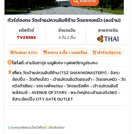
search
ค้นหาทัวร์
ทัวร์ฮ่องกง วัดเจ้าแม่กวนอิมซีซ้าน วัดแชกงหมิว (ลงร้าน)
รหัสทัวร์
จำนวนวัน
สายการบิน
TVZ9393
3 วัน 2 คืน
hotel_class
restaurant
shopping_cart
โรงแรม 4 ดาว
อาหาร 4 มื้อ + บนเครื่อง
เข้าร้านรัฐบาล
ไฮไลท์:
ย่านจิมซาจุ่ย เมนูพิเศษ ! บุฟเฟต์ชาบูฮ่องกง
เที่ยว:
วัดเจ้าแม่กวน อิมชีซ้าน (TSZ SHAN MONASTERY) - อิสระ
ช้อปปิ้ง - วัดเทียนโฮ่ว - เจ้าแม่กวนอิมวัดฮองฮำ - วัดแชกงหมิว - วัด
หวังต้าเซียน - รถรางพีคแทรม - วิคตอเรียพีค - เจ้า แม่กวนอิมรี
พลัสเบย์ - AVENUE OF STARS - พระใหญ่กระเช้านองปิง360 -
อิสระช้อปปิ้ง CITY GATE OUTLET
วันหยุดพิเศษ
โปรไฟไหม้
ที่เหลือน้อย
sunny
local_fire_department
confirmation_number