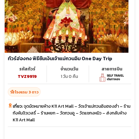
ทัวร์ฮ่องกง พิธียืมเงินเจ้าแม่กวนอิม One Day Trip
รหัสทัวร์
จำนวนวัน
สายการบิน
TVZ9919
1 วัน 0 คืน
hotel_class
โรงแรม 3 ดาว
เที่ยว:
จุดนัดหมายห้าง K11 Art Mall – วัดเจ้าแม่กวนอิมฮองฮำ – ร้าน
กังหันจิวเวลรี่ – ร้านหยก – วัดกวนอู – วัดแชกงหมิว – ส่งกลับห้าง
K11 Art Mall