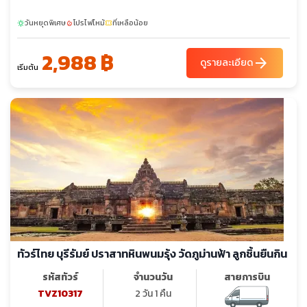
วันหยุดพิเศษ
โปรไฟไหม้
ที่เหลือน้อย
sunny
local_fire_department
confirmation_number
2,988 ฿
arrow_forward
ดูรายละเอียด
เริ่มต้น
ทัวร์ไทย บุรีรัมย์ ปราสาทหินพนมรุ้ง วัดภูม่านฟ้า ลูกชิ้นยืนกิน
รหัสทัวร์
จำนวนวัน
สายการบิน
TVZ10317
2 วัน 1 คืน