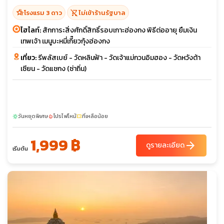
hotel_class
shopping_cart_off
โรงแรม 3 ดาว
ไม่เข้าร้านรัฐบาล
ไฮไลท์:
สักการะสิ่งศักดิ์สิทธิ์รอบเกาะฮ่องกง พิธีต่ออายุ ยืมเงิน
เทพเจ้า เมนูบะหมี่เกี๊ยวกุ้งฮ่องกง
เที่ยว:
รีพลัสเบย์ - วัดหลินฟ้า - วัดเจ้าแม่กวนอิมฮอง - วัดหวังต้า
เซียน - วัดแชกง (ซ่าถิ่น)
วันหยุดพิเศษ
โปรไฟไหม้
ที่เหลือน้อย
sunny
local_fire_department
confirmation_number
1,999 ฿
arrow_forward
ดูรายละเอียด
เริ่มต้น