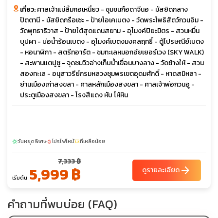
เที่ยว:
ศาลเจ้าแม่ลิ้มกอเหนี่ยว - ชุมชนกือดาจีนอ - มัสยิดกลาง
ปัตตานี - มัสยิดกรือเซะ - ป้ายโอเคเบตง - วัดพระโพธิสัตว์กวนอิม -
วัดพุทธาธิวาส - ป้ายใต้สุดแดนสยาม - อุโมงค์ปิยะมิตร - สวนหมื่น
บุปผา - บ่อน้ำร้อนเบตง - อุโมงค์เบตงมงคลฤทธิ์ - ตู้ไปรษณีย์เบตง
- หอนาฬิกา - สตรีทอาร์ต - ชมทะเลหมอกอัยเยอร์เวง (SKY WALK)
- สะพานแตปูซู - จุดชมวิวอ่างเก็บน้ำเขื่อนบางลาง - วัดช้างให้ - สวน
สองทะเล - อนุสาวรีย์กรมหลวงชุมพรเขตอุดมศักดิ์ - หาดสมิหลา -
ย่านเมืองเก่าสงขลา - ศาลหลักเมืองสงขลา - ศาลเจ้าพ่อกวนอู -
ประตูเมืองสงขลา - โรงสีแดง หับ โห้หิน
วันหยุดพิเศษ
โปรไฟไหม้
ที่เหลือน้อย
sunny
local_fire_department
confirmation_number
7,333 ฿
5,999 ฿
arrow_forward
ดูรายละเอียด
เริ่มต้น
คำถามที่พบบ่อย (FAQ)