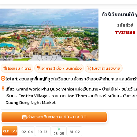
ทัวร์เวียดนามใต้
รหัสทัวร์
TVZ11868
hotel_class
restaurant
shopping_cart_off
โรงแรม 4 ดาว
อาหาร 3 มื้อ + บนเครื่อง
ไม่เข้าร้านรัฐบาล
ไฮไลท์:
สวนสนุกที่ใหญ่ที่สุดในเวียดนาม นั่งกระเช้าลอยฟ้าข้ามทะเล แลนด์มา
เที่ยว:
Grand World Phu Quoc Venice แห่งเวียดนาม - บ้านไม้ไผ่ - ชมโชว์ แ
เรียม - Exotica Village - ชายหาด Hon Thom - เมดิเตอร์เรเนียน - นั่งก
Duong Dong Night Market
calendar_month
ช่วงเวลาเดินทาง
ต.ค. 69 - ม.ค. 70
sunny
ต.ค. 69
02-04
10-13
31-02
23-25