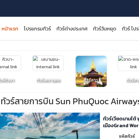
หน้าแรก
โปรแกรมทัวร์
ทัวร์ต่างประเทศ
ทัวร์วันหยุด
ทัวร์ โป
close
ัวร์คิวบา
ทัวร์เลบานอน
ทัวร์ลาว
ทัวร์ชา
ทัวร์สายการบิน Sun PhuQuoc Airway
ทัวร์เวียดนามใต้
เมืองGrand Worl
รหัสทัวร์