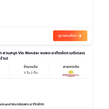
arrow_forward
ดูรายละเอียด
๊วก สวนสนุก Vin Wonder ชมพระอาทิตย์ตก เมดิเตอเร
งร้าน)
จำนวนวัน
สายการบิน
3 วัน 2 คืน
rsGrand Worldชมพระอาทิตย์ตก