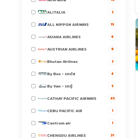
ALITALIA
2
ALL NIPPON AIRWAYS
15
ASIANA AIRLINES
6
AUSTRIAN AIRLINES
8
Bhutan Airlines
2
By Bus - รถบัส
4
By Van - รถตู้
5
CATHAY PACIFIC AIRWAYS
45
CEBU PACIFIC AIR
1
Centrum air
1
CHENGDU AIRLINES
31