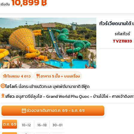
10,899 ฿
เริ่มต้น
ทัวร์เวียดนามใต้
รหัสทัวร์
TVZ11833
hotel_class
restaurant
โรงแรม 4 ดาว
อาหาร 5 มื้อ + บนเครื่อง
ไฮไลท์:
นั่งกระเช้าชมวิวทะเล บุฟเฟ่ต์นานาชาติ ซีฟู้ด
เที่ยว:
อนุสาวรีย์ลุงโฮ - Grand World Phu Quoc - บ้านไม้ไผ่ - ศาลเจ้าดิ
calendar_month
ช่วงเวลาเดินทาง
ต.ค. 69 - ธ.ค. 69
ต.ค. 69
10-12
16-18
30-01