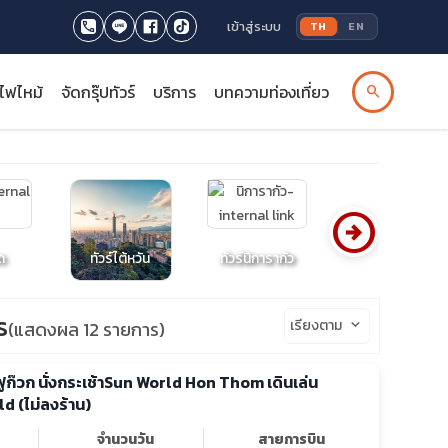
เข้าสู่ระบบ
TH
EN
รไฟไหม้
จัดกรุ๊ปทัวร์
บริการ
บทความท่องเที่ยว
search
arrow_circle_right
ด
ทัวร์ไต้หวัน
ทัวร์นิการากัว
ทัวร์ออสเตรเลีย
s
เรียงตาม
keyboard_arrow_down
(แสดงผล 12 รายการ)
 ฟูก๊วก นั่งกระเช้าSun World Hon Thom เดินเล่น
d (ไม่ลงร้าน)
จำนวนวัน
สายการบิน