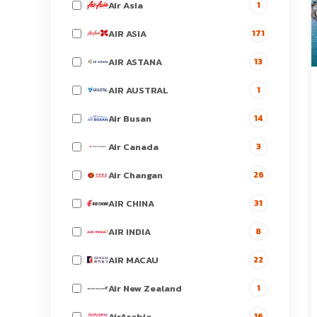
Air Asia
1
AIR ASIA
171
AIR ASTANA
13
AIR AUSTRAL
1
Air Busan
14
Air Canada
3
Air Changan
26
AIR CHINA
31
AIR INDIA
8
AIR MACAU
22
Air New Zealand
1
AirArabia
16