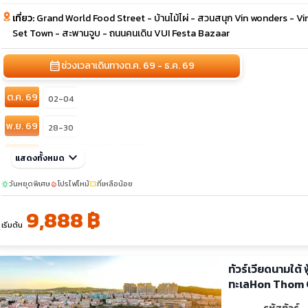
เที่ยว:
Grand World Food Street - บ้านไม้ไผ่ - สวนสนุก Vin wonders - 
Set Town - สะพานจูบ - ถนนคนเดิน VUI Festa Bazaar
calendar_month
ช่วงเวลาเดินทาง
ต.ค. 69 - ธ.ค. 69
ต.ค. 69
02-04
พ.ย. 69
28-30
sunny
ธ.ค. 69
keyboard_arrow_down
06-08
29-31
แสดงทั้งหมด
10-12
วันหยุดพิเศษ
โปรไฟไหม้
ที่เหลือน้อย
sunny
local_fire_department
confirmation_number
9,888 ฿
เริ่มต้น
ทัวร์เวียดนามใต้
ทะเลHon Thom C