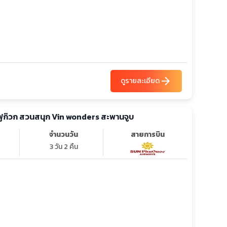
arrow_forward
ดูรายละเอียด
้ ฟูก๊วก สวนสนุก Vin wonders สะพานจูบ
จำนวนวัน
สายการบิน
3 วัน 2 คืน