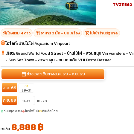
TVZ11562
hotel_class
restaurant
shopping_cart_off
โรงแรม 4 ดาว
อาหาร 3 มื้อ + บนเครื่อง
ไม่เข้าร้านรัฐบาล
ไฮไลท์:
บ้านไม้ไผ่ Aquarium Vinpearl
เที่ยว:
Grand World Food Street - บ้านไม้ไผ่ - สวนสนุก Vin wonders - V
- Sun Set Town - สะพานจูบ - ถนนคนเดิน VUI Festa Bazaar
calendar_month
ช่วงเวลาเดินทาง
ส.ค. 69 - ก.ย. 69
confirmation_number
ส.ค. 69
29-31
ก.ย. 69
11-13
18-20
วันหยุดพิเศษ
โปรไฟไหม้
ที่เหลือน้อย
sunny
local_fire_department
confirmation_number
8,888 ฿
เริ่มต้น