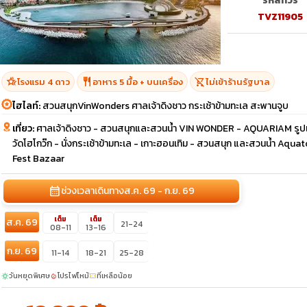
รหัสทัวร์
TVZ11905
hotel_class
restaurant
shopping_cart_off
โรงแรม 4 ดาว
อาหาร 5 มื้อ + บนเครื่อง
ไม่เข้าร้านรัฐบาล
ไฮไลท์:
สวนสนุกVinWonders ศาลเจ้าดิงชาว กระเช้าข้ามทะเล สะพานจูบ
เที่ยว:
ศาลเจ้าดิงชาว - สวนสนุกและสวนน้ำ VIN WONDER - AQUARIAM รูปเต
วัดโฮโกว๊ก - นั่งกระเช้าข้ามทะเล - เกาะฮอนเทิม - สวนสนุก และสวนน้ำ A
Fest Bazaar
calendar_month
ช่วงเวลาเดินทาง
ส.ค. 69 - ก.ย. 69
เต็ม
เต็ม
ส.ค. 69
21-24
08-11
13-16
ก.ย. 69
11-14
18-21
25-28
วันหยุดพิเศษ
โปรไฟไหม้
ที่เหลือน้อย
sunny
local_fire_department
confirmation_number