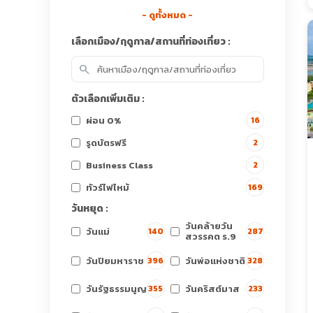
- ดูทั้งหมด -
เลือกเมือง/ฤดูกาล/สถานที่ท่องเที่ยว :
search
ตัวเลือกเพิ่มเติม :
ผ่อน 0%
16
รูดบัตรฟรี
2
Business Class
2
ทัวร์ไฟไหม้
169
วันหยุด :
วันคล้ายวัน
วันแม่
140
287
สวรรคต ร.9
วันปิยมหาราช
วันพ่อแห่งชาติ
396
328
วันรัฐธรรมนูญ
วันคริสต์มาส
355
233