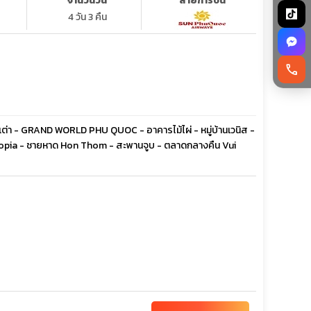
จำนวนวัน
สายการบิน
4 วัน 3 คืน
call
่า - GRAND WORLD PHU QUOC - อาคารไม้ไผ่ - หมู่บ้านเวนิส -
quatopia - ชายหาด Hon Thom - สะพานจูบ - ตลาดกลางคืน Vui