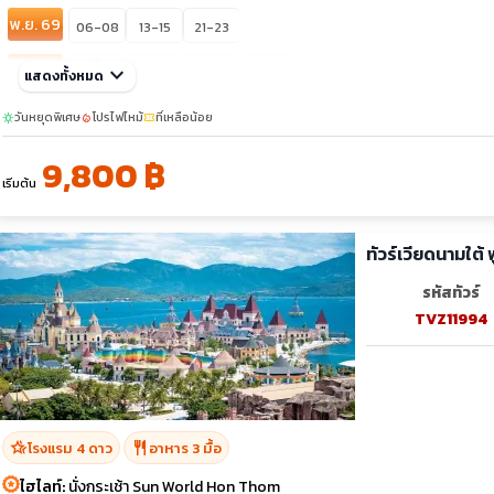
พ.ย. 69
06-08
13-15
21-23
sunny
ธ.ค. 69
keyboard_arrow_down
12-14
19-21
30-01
แสดงทั้งหมด
10-12
วันหยุดพิเศษ
โปรไฟไหม้
ที่เหลือน้อย
sunny
local_fire_department
confirmation_number
9,800 ฿
เริ่มต้น
ทัวร์เวียดนามใต
รหัสทัวร์
TVZ11994
hotel_class
restaurant
โรงแรม 4 ดาว
อาหาร 3 มื้อ
ไฮไลท์:
นั่งกระเช้า Sun World Hon Thom