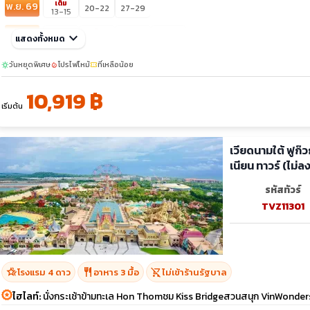
เต็ม
พ.ย. 69
20-22
27-29
13-15
เต็ม
ธ.ค. 69
keyboard_arrow_down
04-06
18-20
24-26
แสดงทั้งหมด
12-14
วันหยุดพิเศษ
โปรไฟไหม้
ที่เหลือน้อย
sunny
local_fire_department
confirmation_number
10,919 ฿
เริ่มต้น
เวียดนามใต้ ฟูก
เนียน ทาวร์ (ไม่ล
รหัสทัวร์
TVZ11301
hotel_class
restaurant
shopping_cart_off
โรงแรม 4 ดาว
อาหาร 3 มื้อ
ไม่เข้าร้านรัฐบาล
ไฮไลท์:
นั่งกระเช้าข้ามทะเล Hon Thomชม Kiss Bridgeสวนสนุก VinWonde