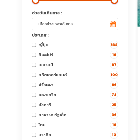
ช่วงวันเดินทาง :
ประเทศ :
ญี่ปุ่น
338
สิงคโปร์
16
เยอรมนี
87
สวิตเซอร์แลนด์
100
ฝรั่งเศส
66
ออสเตรีย
74
ฮังการี
25
สาธารณรัฐเช็ก
36
ไทย
16
บราซิล
10