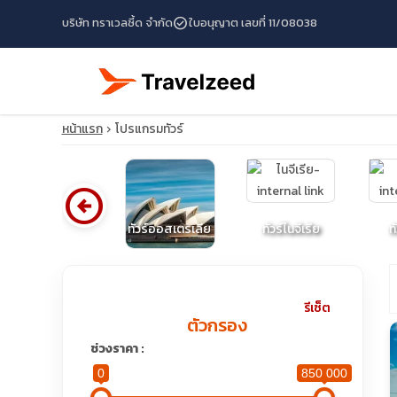
check_circle
บริษัท ทราเวลซี้ด จำกัด
ใบอนุญาต เลขที่ 11/08038
หน้าแรก
โปรแกรมทัวร์
arrow_circle_left
ทัวร์นิการากัว
ทัวร์ออสเตรเลีย
ทัวร์ไนจีเรีย
ท
travel_explore
รีเซ็ต
ตัวกรอง
calendar_month
ช่วงราคา :
0
850 000
search