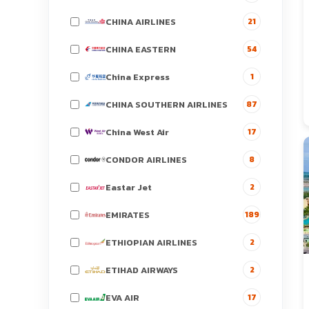
CHINA AIRLINES
21
CHINA EASTERN
54
China Express
1
CHINA SOUTHERN AIRLINES
87
China West Air
17
CONDOR AIRLINES
8
Eastar Jet
2
EMIRATES
189
ETHIOPIAN AIRLINES
2
ETIHAD AIRWAYS
2
EVA AIR
17