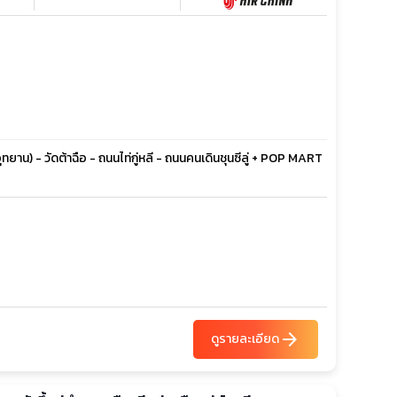
ยาน) - วัดต้าฉือ - ถนนไท่กู่หลี - ถนนคนเดินชุนซีลู่ + POP MART
arrow_forward
ดูรายละเอียด