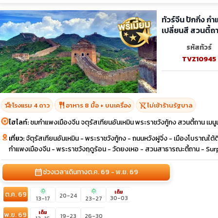
ทัวร์จีน ปักกิ่ง
เปลี่ยนสี สวนตี้ถ
รหัสทัวร์
TVZ10945
hotel_class
restaurant
shopping_cart_off
โรงแรม 4 ดาว
อาหาร 8 มื้อ + บนเครื่อง
ไม่เข้าร้านรัฐบาล
ไฮไลท์:
ชมกำแพงเมืองจีน จตุรัสเทียนอันเหมิน พระราชวังกู้กง สวนตี้ถาน เมนูเป็ด
เที่ยว:
จัตุรัสเทียนอันเหมิน - พระราชวังกู้กง - ถนนหวังฝูจิ่ง - เมืองโบราณใต
กำแพงเมืองจีน - พระราชวังฤดูร้อน - วัดยงเหอ - สวนสาธารณะตี้ถาน - Sur
calendar_month
ช่วงเวลาเดินทาง
ต.ค. 69 - พ.ย. 69
sunny
sunny
เต็ม
ต.ค. 69
20-24
30-03
13-17
23-27
เต็ม
พ.ย. 69
19-23
26-30