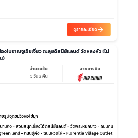
arrow_forward
ดูรายละเอียด
 เมืองโบราณจูเจียเจี่ยว ตะลุยดิสนีย์แลนด์ วัดหลงหัว (ไม่
ัน)
จำนวนวัน
สายการบิน
5 วัน 3 คืน
่ายรูปจุดชมวิวหอไข่มุก
นนนานกิง - สวนสนุกเซี่ยงไฮ้ดิสนีย์แลนด์ - วัดพระหยกขาว - ถนนคน
green land - ถนนอู่คัง - ถนนหวยไห่ - Florentia Village Outlet