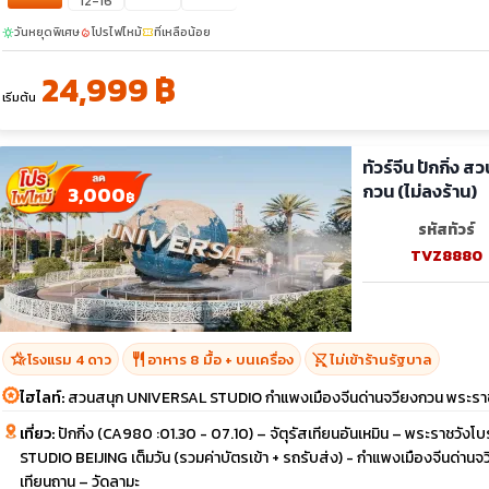
12-16
วันหยุดพิเศษ
โปรไฟไหม้
ที่เหลือน้อย
sunny
local_fire_department
confirmation_number
24,999 ฿
เริ่มต้น
ทัวร์จีน ปักกิ่
กวน (ไม่ลงร้าน)
3,000
฿
รหัสทัวร์
TVZ8880
hotel_class
restaurant
shopping_cart_off
โรงแรม 4 ดาว
อาหาร 8 มื้อ + บนเครื่อง
ไม่เข้าร้านรัฐบาล
ไฮไลท์:
สวนสนุก UNIVERSAL STUDIO กำแพงเมืองจีนด่านจวียงกวน พระราชวัง
เที่ยว:
ปักกิ่ง (CA980 :01.30 - 07.10) – จัตุรัสเทียนอันเหมิน – พระราชวังโ
STUDIO BEIJING เต็มวัน (รวมค่าบัตรเข้า + รถรับส่ง) - กำแพงเมืองจีนด่านจ
เทียนถาน – วัดลามะ