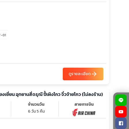
7-01
arrow_forward
ดูรายละเอียด
จียงเยี่ยน อุทยานสี่ดรุณี ปี้เผิงโกว จิ๋วจ้ายโกว (ไม่ลงร้าน)
จำนวนวัน
สายการบิน
6 วัน 5 คืน