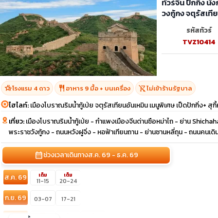
ทัวร์จีน ปักกิ่ง 
วงกู้กง จตุรัสเที
รหัสทัวร์
TVZ10414
hotel_class
restaurant
shopping_cart_off
โรงแรม 4 ดาว
อาหาร 9 มื้อ + บนเครื่อง
ไม่เข้าร้านรัฐบาล
ไฮไลท์:
เมืองโบราณริมน้ำกู้เป่ย จตุรัสเทียนอันเหมิน เมนูพิเศษ เป็ดปักกิ่ง+ สุกี
เที่ยว:
เมืองโบราณริมน้ำกู้เป่ย - กำแพงเมืองจีนด่านซือหม่าไถ - ย่าน Shichah
พระราชวังกู้กง - ถนนหวังฝูจิ่ง - หอฟ้าเทียนถาน - ย่านซานหลี่ถุน - ถนนคนเดินไท
calendar_month
ช่วงเวลาเดินทาง
ส.ค. 69 - ธ.ค. 69
เต็ม
เต็ม
ส.ค. 69
11-15
20-24
ก.ย. 69
03-07
17-21
confirmation_number
เต็ม
เต็ม