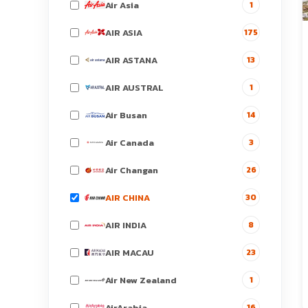
Air Asia
1
AIR ASIA
175
AIR ASTANA
13
AIR AUSTRAL
1
Air Busan
14
Air Canada
3
Air Changan
26
AIR CHINA
30
AIR INDIA
8
AIR MACAU
23
Air New Zealand
1
AirArabia
16