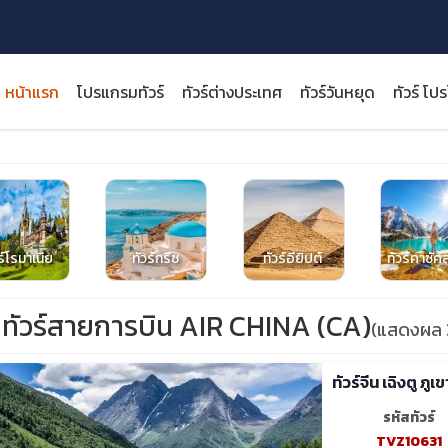
หน้าแรก
โปรแกรมทัวร์
ทัวร์ต่างประเทศ
ทัวร์วันหยุด
ทัวร์ โป
close
ร์โรมาเนีย
ทัวร์กรีซ
ทัวร์อียิปต์
ทัวร์คาซั
ทัวร์สายการบิน AIR CHINA (CA)
(แสดงผล 
ทัวร์จีน เฉิงตู ภู
รหัสทัวร์
TVZ10631