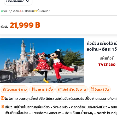
ต.ค. 69
keyboard_arrow_down
แสดงทั้งหมด
21-25
28-01
16-20
confirmation_number
พ.ย. 69
วันหยุดพิเศษ
โปรไฟไหม้
ที่เหลือน้อย
sunny
local_fire_department
confirmation_number
06-10
13-17
18-22
20-24
25-29
27-01
11-15
sunny
21,999 ฿
ธ.ค. 69
18-22
23-27
10-14
เริ่มต้น
ทัวร์จีน เซี่ยงไฮ้
ลงร้าน + อิสระ 1 ว
รหัสทัวร์
TVZ11280
hotel_class
restaurant
shopping_cart_off
calendar_today
โรงแรม 4 ดาว
อาหาร 6 มื้อ
ไม่เข้าร้านรัฐบาล
อิสระ 1 วัน
ไฮไลท์:
สวนสนุกเซี่ยงไฮ้ดิสนีย์แลนด์เต็มวัน เดินเล่นช้อปปิ้งย่านถนนนานกิง ถ
เที่ยว:
หมู่บ้านโบราณจูเจียเจียว - วัดหลงหัว - ตลาดร้อยปีเฉิงหวังเมี่ยว - ถ
เดินเทียนจื่อฝาง - Freedom Gundum - ล่องเรือแม่น้ำหวงผู่ - North bund 