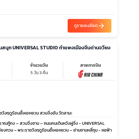
arrow_forward
ดูรายละเอียด
ง สวนสนุก UNIVERSAL STUDIO กำแพงเมืองจีนด่านจวียง
จำนวนวัน
สายการบิน
5 วัน 3 คืน
ฤดูร้อนอี้เหอหยวน สวนจิ่งอัน วัดลามะ
บราณกู้กง – สวนจิ่งซาน – ถนนคนเดินหวังฝูจิ่ง - UNIVERSAL
วียงกวน – พระราชวังฤดูร้อนอี้เหอหยวน – ย่านซานหลี่ถุน - หอฟ้า