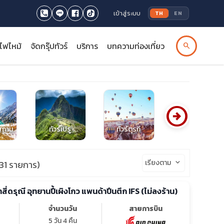
เข้าสู่ระบบ
TH
EN
รไฟไหม้
จัดกรุ๊ปทัวร์
บริการ
บทความท่องเที่ยว
search
arrow_circle_right
คสถาน
ทัวร์เปรู
ทัวร์ตุรกี
ทัวร์โมรอคโค
เรียงตาม
keyboard_arrow_down
31 รายการ)
เขาสี่ดรุณี อุทยานปี้เผิงโกว แพนด้าปีนตึก IFS (ไม่ลงร้าน)
จำนวนวัน
สายการบิน
5 วัน 4 คืน