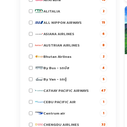
ALITALIA
2
ALL NIPPON AIRWAYS
15
ASIANA AIRLINES
6
AUSTRIAN AIRLINES
8
Bhutan Airlines
2
By Bus - รถบัส
4
By Van - รถตู้
5
CATHAY PACIFIC AIRWAYS
47
CEBU PACIFIC AIR
1
Centrum air
1
CHENGDU AIRLINES
32