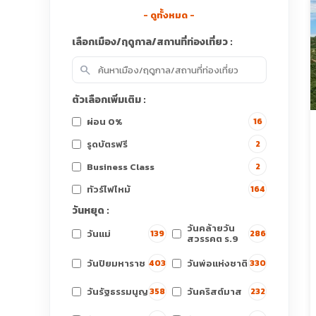
- ดูทั้งหมด -
เลือกเมือง/ฤดูกาล/สถานที่ท่องเที่ยว :
search
ตัวเลือกเพิ่มเติม :
ผ่อน 0%
16
รูดบัตรฟรี
2
Business Class
2
ทัวร์ไฟไหม้
164
วันหยุด :
วันคล้ายวัน
วันแม่
139
286
สวรรคต ร.9
วันปิยมหาราช
วันพ่อแห่งชาติ
403
330
วันรัฐธรรมนูญ
วันคริสต์มาส
358
232