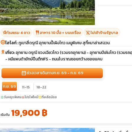
hotel_class
restaurant
shopping_cart_off
โรงแรม 4 ดาว
อาหาร 10 มื้อ + บนเครื่อง
ไม่เข้าร้านรัฐบาล
ไฮไลท์:
ภูเขาสี่ดรุณี อุทยานปี้เผิงโกว เมนูพิเศษ สุกี้หมาล่าเสฉวน
เที่ยว:
อุทยาน ดรุณี ซวงเฉียวโกว (รวมรถอุทยาน) - อุทยานปีเผิงโกว (รวมรถอุท
- หมีแพนด้ายักษ์ปืนตึกIFS - ถนนโบราณซอยกว้างซอยแคบ
calendar_month
ช่วงเวลาเดินทาง
ก.ย. 69 - ก.ย. 69
ก.ย. 69
11-15
18-22
วันหยุดพิเศษ
โปรไฟไหม้
ที่เหลือน้อย
sunny
local_fire_department
confirmation_number
19,900 ฿
เริ่มต้น