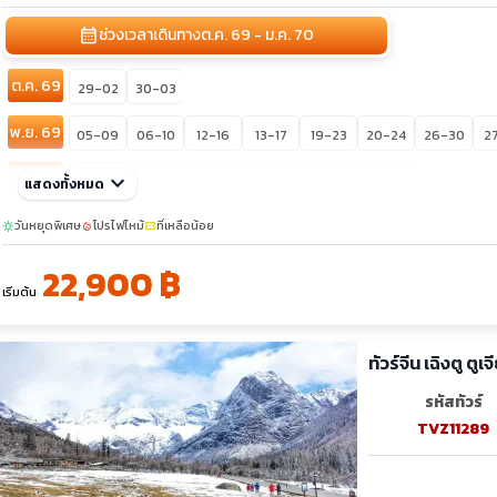
calendar_month
ช่วงเวลาเดินทาง
ต.ค. 69 - ม.ค. 70
ต.ค. 69
29-02
30-03
พ.ย. 69
05-09
06-10
12-16
13-17
19-23
20-24
26-30
2
ธ.ค. 69
keyboard_arrow_down
04-08
09-13
17-21
24-28
29-02
30-03
แสดงทั้งหมด
วันหยุดพิเศษ
โปรไฟไหม้
ที่เหลือน้อย
sunny
local_fire_department
confirmation_number
22,900 ฿
เริ่มต้น
ทัวร์จีน เฉิงตู ตูเ
รหัสทัวร์
TVZ11289