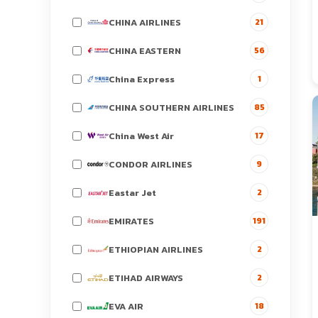
CHINA AIRLINES
21
CHINA EASTERN
56
China Express
1
CHINA SOUTHERN AIRLINES
85
China West Air
17
CONDOR AIRLINES
9
Eastar Jet
2
EMIRATES
191
ETHIOPIAN AIRLINES
2
ETIHAD AIRWAYS
2
EVA AIR
18