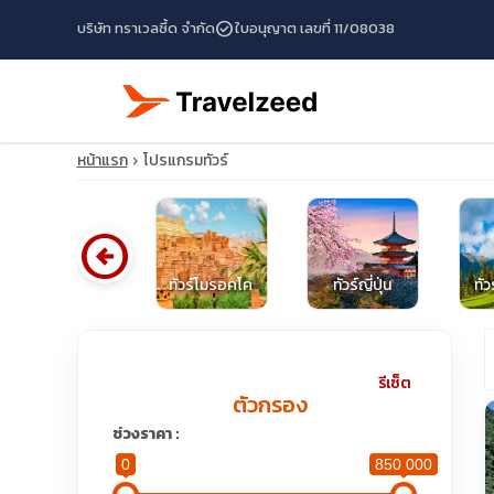
check_circle
บริษัท ทราเวลซี้ด จำกัด
ใบอนุญาต เลขที่ 11/08038
หน้าแรก
โปรแกรมทัวร์
arrow_circle_left
ทัวร์ตุรกี
ทัวร์โมรอคโค
ทัวร์ญี่ปุ่น
ทัว
travel_explore
รีเซ็ต
ตัวกรอง
calendar_month
ช่วงราคา :
0
850 000
search