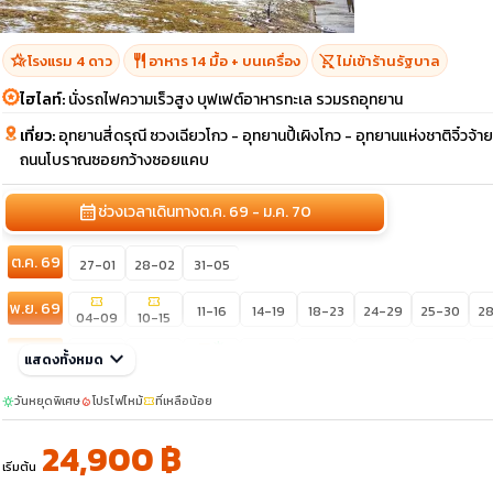
hotel_class
restaurant
shopping_cart_off
โรงแรม 4 ดาว
อาหาร 14 มื้อ + บนเครื่อง
ไม่เข้าร้านรัฐบาล
ไฮไลท์:
นั่งรถไฟความเร็วสูง บุฟเฟต์อาหารทะเล รวมรถอุทยาน
เที่ยว:
อุทยานสี่ดรุณี ซวงเฉียวโกว - อุทยานปี้เผิงโกว - อุทยานแห่งชาติจิ๋วจ้ายโ
ถนนโบราณซอยกว้างซอยแคบ
calendar_month
ช่วงเวลาเดินทาง
ต.ค. 69 - ม.ค. 70
ต.ค. 69
27-01
28-02
31-05
confirmation_number
confirmation_number
พ.ย. 69
11-16
14-19
18-23
24-29
25-30
2
04-09
10-15
confirmation_number
sunny
ธ.ค. 69
keyboard_arrow_down
02-07
04-09
08-13
15-20
16-21
19-24
2
แสดงทั้งหมด
05-10
วันหยุดพิเศษ
โปรไฟไหม้
ที่เหลือน้อย
sunny
local_fire_department
confirmation_number
24,900 ฿
เริ่มต้น