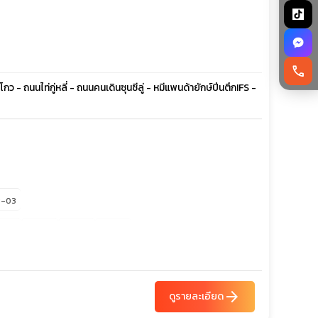
call
กว - ถนนไท่กู่หลี่ - ถนนคนเดินซุนซีลู่ - หมีแพนด้ายักษ์ปีนตึกIFS -
8-03
2-27
23-28
29-03
30-04
arrow_forward
ดูรายละเอียด