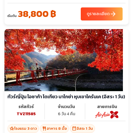
38,800 ฿
arrow_forward
ดูรายละเอียด
เริ่มต้น
ทัวร์ญี่ปุ่น โอซาก้า โตเกียว นาโกย่า หุบเขาโครันเค (อิสระ 1 วัน)
รหัสทัวร์
จำนวนวัน
สายการบิน
TVZ11585
6 วัน 4 คืน
hotel_class
restaurant
calendar_today
โรงแรม 3 ดาว
อาหาร 8 มื้อ
อิสระ 1 วัน