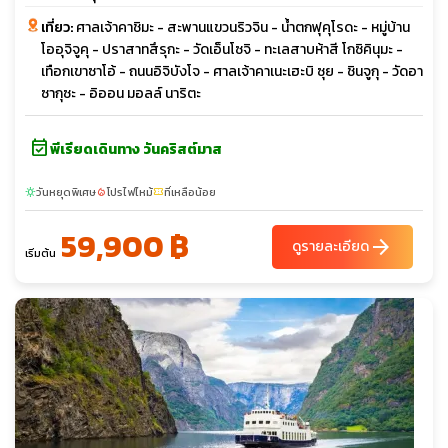
เที่ยว:
ศาลเจ้าคาชิมะ - สะพานแขวนริวจิน - น้ำตกฟุคุโรดะ - หมู่บ้าน
โออุจิจูคุ - ปราสาทสึรุกะ - วัดเอ็นโซจิ - ทะเลสาบห้าสี โกซิคินุมะ -
เทือกเขาซาโอ้ - ถนนอิจิบังโจ - ศาลเจ้าคาเนะเฮะบิ ซุย - ชินจูกุ - วัดอา
ซากุซะ - อิออน มอลล์ นาริตะ
event_available
พีเรียดเดินทาง วันคริสต์มาส
วันหยุดพิเศษ
โปรไฟไหม้
ที่เหลือน้อย
sunny
local_fire_department
confirmation_number
59,900 ฿
arrow_forward
ดูรายละเอียด
เริ่มต้น