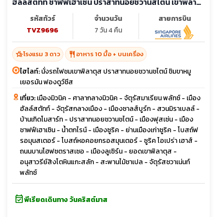
ฮัลล์สตัทท์ ชาฟฟ์เฮาเซิน ปราสาทนอยชวานสไตน์ เขาพิลา
ตุส
รหัสทัวร์
จำนวนวัน
สายการบิน
TVZ9696
7 วัน 4 คืน
hotel_class
restaurant
โรงแรม 3 ดาว
อาหาร 10 มื้อ + บนเครื่อง
ไฮไลท์:
นั่งรถไฟชมเขาพิลาตุส ปราสาทนอยชวานชไตน์ ชิมขาหมู
เยอรมัน ฟองดูว์ชีส
เที่ยว:
เมืองมิวนิค - ศาลากลางมิวนิค - จัตุรัสมาเรียน พลัทซ์ - เมือง
ฮัลล์สตัทท์ - จัตุรัสกลางเมือง - เมืองซาลส์บูร์ก - สวนมิราเบลล์ -
บ้านเกิดโมสาร์ท - ปราสาทนอยชวานชไตน์ - เมืองฟุสเซ่น - เมือง
ชาฟฟ์เฮาเซิน - น้ำตกไรน์ - เมืองซูริค - ย่านเมืองเก่าซูริค - โบสถ์ฟ
รอมุนสเตอร์ - โบสถ์หอคอยกรอสมุนเตอร์ - ซูริค โอเปร่า เฮาส์ -
ถนนบานโฮฟซตราสเซอ - เมืองลูเซิร์น - ยอดเขาพิลาตุส -
อนุสาวรีย์สิงโตหินแกะสลัก - สะพานไม้ชาเปล - จัตุรัสชวาเน่นท์
พลัทซ์
event_available
พีเรียดเดินทาง วันคริสต์มาส