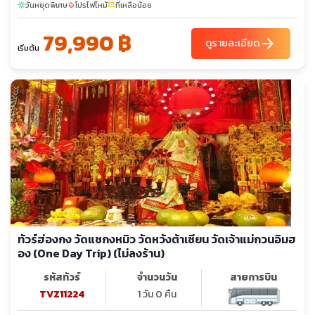
วันหยุดพิเศษ
โปรไฟไหม้
ที่เหลือน้อย
sunny
local_fire_department
confirmation_number
79,990 ฿
arrow_forward
ดูรายละเอียด
เริ่มต้น
ทัวร์ฮ่องกง วัดแชกงหมิว วัดหวังต้าเซียน วัดเจ้าแม่กวนอิมฮ
อง (One Day Trip) (ไม่ลงร้าน)
รหัสทัวร์
จำนวนวัน
สายการบิน
TVZ11224
1 วัน 0 คืน