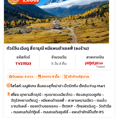
฿
ทัวร์จีน เฉิงตู สี่ดารุณี หมีแพนด้าเซลฟี่ (ลงร้าน)
รหัสทัวร์
จำนวนวัน
สายการบิน
TVZ11123
5 วัน 4 คืน
hotel_class
restaurant
shopping_cart
โรงแรม 4 ดาว
อาหาร 9 มื้อ
เข้าร้านรัฐบาล
ไฮไลท์:
เมนูพิเศษ ลิ้มลองสุกี้หม่าล่า เป็ดปักกิ่ง เช็คอิน Pop Mart
เที่ยว:
อุทยานสี่ดรุณี - หุบเขาชวงเฉียวโกว - ห้องสมุดจงซูเก้อ -
จัตุรัสหยางเทียนวู่ - หมีแพนด้าเซลฟี่ - สะพานหนานเฉียว - ถนนโบ
ราณจินหลี่ - ซอยกว้างซอยแคบ - ตึกSKP - ตึกแฝดเฉิงตู - วัดต้าฉือ
- ถนนคนเดินไท่กู้หลี่ - ถนนคนเดินชุนซีลี่ - แพนด้ายักษ์ปืนตึก IFS