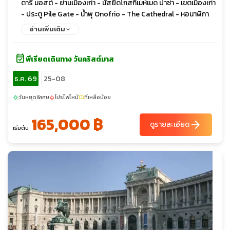
ตารี มอสต์ - ย่านเมืองเก่า - มัสยิดโกสกี้เมห์เมด ปาซ่า - เขตเมืองเก่า
- ประตู Pile Gate - น้ำพุ Onofrio - The Cathedral - หอนาฬิกา
โบราณ - พระราชวังเรคเตอร์ - สปอนซา พาเลส - ถนนสตราดัน -
อ่านเพิ่มเติม
เมืองเก่ากอเตอร์ - โบสถ์เซ็นต์ไทรฟอน - เมืองเก่าบุดวา - โบสถ์เซ็นต์
จอห์น - อนุสาวรีย์กษัตริย์นิโคลา - จัตุรัส Trg Republike - โบสถ์
event_available
The Cathedral of the Resurrection of Christ - อนุสาวรีย์
พีเรียดเดินทาง วันคริสต์มาส
Jasikovac - เมืองเก่าเบราเน - อาราม Durdevi Stupovi
ธ.ค. 69
25-08
Monastery - มัสยิดสุลตานมูรัดที่สอง - หอคอย Ganica Kula -
จัตุรัสสแกนเดนเบก - อาคารรัฐสภา - หอนาฬิกาประจำเมือง - ถ้ำ
วันหยุดพิเศษ
โปรไฟไหม้
ที่เหลือน้อย
sunny
local_fire_department
confirmation_number
กาดิเม - จัตุรัสมาซิโดเนีย - อนุสาวรีย์อเล็กซานเดอร์มหาราช - ประตู
ชัยแห่งมาซิโดเนีย - อนุสรณ์สถานของแม่พระเทเรซา - สะพานหิน -
165,000 ฿
arrow_forward
ดูรายละเอียด
พิพิธภัณฑ์โบราณสถานแห่งชาติ - จัตุรัสใจกลางเมือง - หอนาฬิกา -
เริ่มต้น
มัสยิดคาร์ชิ - เมืองโบราณเฮียราคลี ลินเคสทิส - โบสถ์เซนต์โจวาน
คานิโอ - อารามเซนต์นาอูม - ปราสาทแอลบาซาน - โบสถ์เซ็นต์แมรี่ -
มัสยิดกษัตริย์ - จัตุรัสสแกนเดอเบก - หอคอยนาฬิกา - มัสยิดเอท
เฮม เบย์ - ขึ้นเคเบิ้ลคาร์สู่ยอดเขาดัจติ - ปราสาทแห่งครูเปีย - ปานด
อร์ฟเอาท์เลต - พิพิธภัณฑ์ประวัติศาสตร์คุนสท์