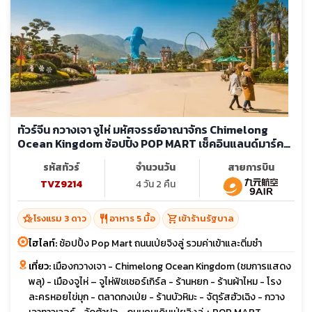
ทัวร์จีน กวางเจา จูไห่ มหัศจรรย์อาณาจักร Chimelong
Ocean Kingdom ช้อปปิ้ง POP MART เช็คอินแลนด์มาร์ค
ดัง (ลงร้าน)
รหัสทัวร์
จำนวนวัน
สายการบิน
TVZ9214
4 วัน 2 คืน
hotel_class
restaurant
shopping_cart
โรงแรม 3 ดาว
อาหาร 5 มื้อ
เข้าร้านรัฐบาล
ไฮไลท์:
ช้อปปิ้ง Pop Mart ถนนเป่ยจิงลู่ รวมค่าเข้าและติ่มซำ
เที่ยว:
เมืองกวางเจา - Chimelong Ocean Kingdom (ชมการแสดง
พลุ) - เมืองจูไห่ – จูไห่ฟิชเชอร์เกิร์ล - ร้านหยก - ร้านผ้าไหม - โรง
ละครหอยไข่มุก - ตลาดกงเป่ย - ร้านบัวหิมะ - จัตุรัสฮัวเฉิง - กวาง