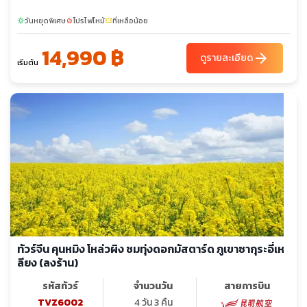
วันหยุดพิเศษ
โปรไฟไหม้
ที่เหลือน้อย
sunny
local_fire_department
confirmation_number
14,990 ฿
arrow_forward
ดูรายละเอียด
เริ่มต้น
ทัวร์จีน คุนหมิง โหล่วผิง ชมทุ่งดอกมัสตาร์ด ภูเขาซากุระอี่เห
ลียง (ลงร้าน)
รหัสทัวร์
จำนวนวัน
สายการบิน
TVZ6002
4 วัน 3 คืน