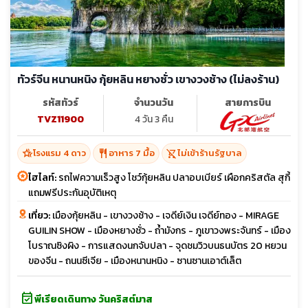
ทัวร์จีน หนานหนิง กุ้ยหลิน หยางซั่ว เขางวงช้าง (ไม่ลงร้าน)
รหัสทัวร์
จำนวนวัน
สายการบิน
TVZ11900
4 วัน 3 คืน
hotel_class
restaurant
shopping_cart_off
โรงแรม 4 ดาว
อาหาร 7 มื้อ
ไม่เข้าร้านรัฐบาล
ไฮไลท์:
รถไฟความเร็วสูง โชว์กุ้ยหลิน ปลาอบเบียร์ เผือกคริสตัล สุกี้
แถมฟรีประกันอุบัติเหตุ
เที่ยว:
เมืองกุ้ยหลิน - เขางวงช้าง - เจดีย์เงิน เจดีย์ทอง - MIRAGE
GUILIN SHOW - เมืองหยางชั่ว - ถ้ำมังกร - ภูเขาวงพระจันทร์ - เมือง
โบราณซิงผิง - การแสดงนกจับปลา - จุดชมวิวบนธนบัตร 20 หยวน
ของจีน - ถนนซีเจีย - เมืองหนานหนิง - ซานซานเอาต์เล็ต
event_available
พีเรียดเดินทาง วันคริสต์มาส