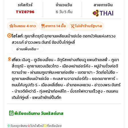
รหัสทัวร์
จำนวนวัน
สายการบิน
TVZ8796
6 วัน 5 คืน
hotel_class
restaurant
shopping_cart_off
โรงแรม 4 ดาว
อาหาร 14 มื้อ
ไม่เข้าร้านรัฐบาล
ไฮไลท์:
ภูเขาสี่ดรุณี อุทยานเหลียนเป๋าเย่เจ๋อ ดอกบัวหินแห่งสรวง
สวรรค์ อ่าววงพระจันทร์ ช้อปปิ้งไท่กู่หลี่
อ่านเพิ่มเติม
เที่ยว:
เฉิงตู - ตูเจียงเอี้ยน - จัตุรัสหย่างเทียนวู แพนด้าเซลฟี่ - ภูเขา
สี่ดรุณี - อุทยานซวงเฉียวโกว - เมืองหม่าเอ่อร์คัง - หมู่บ้านจั่วเค่อจี
กวานจ๋าย - ผ่านชมภูเขาหิมะหยาเค่อเซีย - เขตอาปา - วัดเก๋อโม่ซือ -
อุทยานเหลียนเป๋าเย่เจ๋อ - ทะเลสาบจาฉาเอ๋อร์ถั่ว - ยอดเขาซาการ์ -
ถนนโค้งรูปตัว S - เมืองหลี่เซี่ยน - อำเภอหงหยวน - อ่าววงพระจันทร์
- ป่าเจดีย์หว่าฉี - ทุ่งหญ้าเก๋อหลีไถ - นั่งรถไฟความเร็วสูง - ถนนคน
เดินไท่กู่หลี่ - แพนด้ายักษ์ปืนตึก
event_available
พีเรียดเดินทาง วันคริสต์มาส
วันหยุดพิเศษ
โปรไฟไหม้
ที่เหลือน้อย
sunny
local_fire_department
confirmation_number