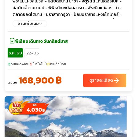
พระแม่แห่งลเยวิส - มัสยิดซินาน ปาชา - จัตุรัสสแกนเดอร์เบค -
มัสยิดเอ็ดเฮม เบย์ - พิพิธภัณฑ์บังค์อาร์ต - พีระมิดแห่งตราน่า -
ตลาดออตโตมาน - ปราสาทครูจา - ป้อมปราการแห่งชโคเดอร์ -
ทะเลสาบชโคดรา - สะพานมิลเลนเนียม - มหาวิหารแห่งการฟื้นฟู
อ่านเพิ่มเติม
คริสต์ - หอนาฬิกาออตโตมัน - รูปปั้นนักบัลเล่ต์ - เมืองเก่าบุดวา -
มหาวิหารเซนต์ลุค - บลากาย เทคิยา - ตลาดเทปา - โบสถ์มหาวิหาร
event_available
พระหฤทัยศักดิ์สิทธิ์ - มัสยิดจักรพรรดิ - สะพานปรินซิป - ย่านกริน
พีเรียดเดินทาง วันคริสต์มาส
ซิ่ง - ถนนวงแหวน - สวนสาธารณะสตัดปาร์ค - พระราชวังโฮฟบวร์
ธ.ค. 69
22-05
ค - ถนนคาร์ทเนอร์ สตาเซ่ - โบสถ์เซนต์ สเตฟาน - เอาท์เล็ต พาร์
นดอฟ
วันหยุดพิเศษ
โปรไฟไหม้
ที่เหลือน้อย
sunny
local_fire_department
confirmation_number
168,900 ฿
arrow_forward
ดูรายละเอียด
เริ่มต้น
4,030
฿