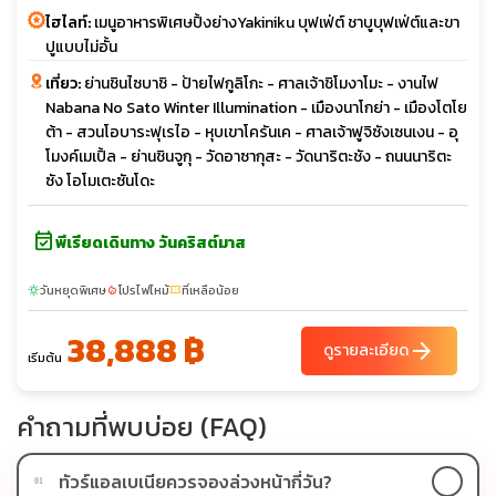
ไฮไลท์:
เมนูอาหารพิเศษปิ้งย่างYakiniku บุฟเฟ่ต์ ชาบูบุฟเฟ่ต์และขา
ปูแบบไม่อั้น
เที่ยว:
ย่านชินไซบาชิ - ป้ายไฟกูลิโกะ - ศาลเจ้าชิโมงาโมะ - งานไฟ
Nabana No Sato Winter Illumination - เมืองนาโกย่า - เมืองโตโย
ต้า - สวนโอบาระฟุเรไอ - หุบเขาโครันเค - ศาลเจ้าฟูจิซังเซนเงน - อุ
โมงค์เมเปิ้ล - ย่านชินจูกุ - วัดอาซากุสะ - วัดนาริตะชัง - ถนนนาริตะ
ซัง โอโมเตะซันโดะ
event_available
พีเรียดเดินทาง วันคริสต์มาส
วันหยุดพิเศษ
โปรไฟไหม้
ที่เหลือน้อย
sunny
local_fire_department
confirmation_number
38,888 ฿
arrow_forward
ดูรายละเอียด
เริ่มต้น
คำถามที่พบบ่อย (FAQ)
ทัวร์แอลเบเนียควรจองล่วงหน้ากี่วัน?
01