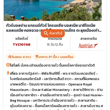
ทัวร์บอลข่าน แกรนด์ทัวร์ โครเอเชีย บอสเนีย มาซิโดเนีย
แอลเบเนีย คอซอวอ เซอร์เบีย มอนเตเนโกร ตะลุยเมืองเก่า
search
ค้นหาทัวร์
สัมผัสประวัติศาสตร์
รหัสทัวร์
จำนวนวัน
สายการบิน
TVZ10768
15 วัน 12 คืน
hotel_class
restaurant
โรงแรม 4 ดาว
อาหาร 37 มื้อ + บนเครื่อง
ไฮไลท์:
นั่งกระเช้าชมเมืองซาราเยโว ขึ้นเคเบิ้ลคาร์ยอดเขาดัจติ
เที่ยว:
อาคารรัฐสภา - พิพิธภัณฑ์ซีซี่ - พระราชวังเบลเวอเดียร์ -
โบสถ์แห่งเซนต์ชาร์ลส์ - มหาวิหารเซ็นต์ ซาวา - สถานที่ฝังศพของ
นายพลติโต - ป้อมปราการแห่งเบลเกรด - Openace Royal
Mausoleum - Ovcar Kablar Monastery - สะพานวิชิกราด - ย่าน
เมืองเก่าบาสคาซิจา - ย่านเมืองเก่าซาราเยโว - สุเหร่า Gazi Husrev-
Beg Mosque - มหาวิหารประจำเมืองซาราเยโว - สะพานลาดิน -
อุโมงค์สงคราม - ขึ้นเคเบิ้ลคาร์ชมเมืองซาราเยโว - สะพานโบราณ ส