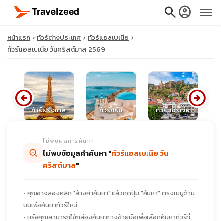
search
account_circle
menu
หน้าแรก
ทัวร์ต่างประเทศ
ทัวร์แอลเบเนีย
ทัวร์แอลเบเนีย วันคริสต์มาส 2569
close
arrow_circle_left
arrow_circle_right
ท
นด์
ทัวร์ฝรั่งเศส
ทัวร์กรีซ
ทัวร์จอร์เจีย
travel_explore
ไม่พบผลการค้นหา
calendar_month
ไม่พบข้อมูลคำค้นหา "
ทัวร์แอลเบเนีย วัน
คริสต์มาส
"
search
• คุณอาจลองคลิก "ล้างคำค้นหา" แล้วกดปุ่ม "ค้นหา" ตรงเมนูด้าน
บนเพื่อค้นหาทัวร์ใหม่
• หรือคุณสามารถใช้กล่องค้นหาทางซ้ายมือเพื่อเลือกค้นหาทัวร์ที่