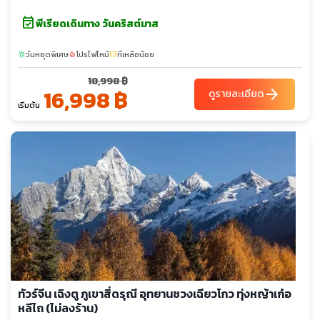
event_available
พีเรียดเดินทาง วันคริสต์มาส
วันหยุดพิเศษ
โปรไฟไหม้
ที่เหลือน้อย
sunny
local_fire_department
confirmation_number
18,998 ฿
16,998 ฿
arrow_forward
ดูรายละเอียด
เริ่มต้น
ทัวร์จีน เฉิงตู ภูเขาสี่ดรุณี อุทยานซวงเฉียวโกว ทุ่งหญ้าเก๋อ
หลีไถ (ไม่ลงร้าน)