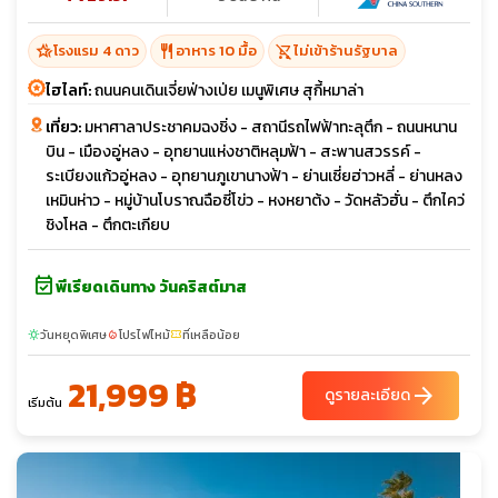
hotel_class
restaurant
shopping_cart_off
โรงแรม 4 ดาว
อาหาร 10 มื้อ
ไม่เข้าร้านรัฐบาล
ไฮไลท์:
ถนนคนเดินเจี่ยฟ่างเป่ย เมนูพิเศษ สุกี้หมาล่า
เที่ยว:
มหาศาลาประชาคมฉงชิ่ง - สถานีรถไฟฟ้าทะลุตึก - ถนนหนาน
บิน - เมืองอู่หลง - อุทยานแห่งชาติหลุมฟ้า - สะพานสวรรค์ -
ระเบียงแก้วอู่หลง - อุทยานภูเขานางฟ้า - ย่านเซี่ยฮ่าวหลี่ - ย่านหลง
เหมินห่าว - หมู่บ้านโบราณฉือซี่โข่ว - หงหยาต้ง - วัดหลัวฮั่น - ตึกไคว่
ชิงโหล - ตึกตะเกียบ
event_available
พีเรียดเดินทาง วันคริสต์มาส
วันหยุดพิเศษ
โปรไฟไหม้
ที่เหลือน้อย
sunny
local_fire_department
confirmation_number
21,999 ฿
arrow_forward
ดูรายละเอียด
เริ่มต้น