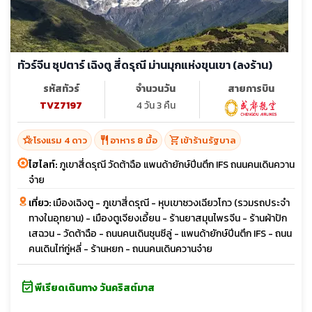
ทัวร์จีน ซุปตาร์ เฉิงตู สี่ดรุณี ม่านมุกแห่งขุนเขา (ลงร้าน)
รหัสทัวร์
จำนวนวัน
สายการบิน
TVZ7197
4 วัน 3 คืน
hotel_class
restaurant
shopping_cart
โรงแรม 4 ดาว
อาหาร 8 มื้อ
เข้าร้านรัฐบาล
ไฮไลท์:
ภูเขาสี่ดรุณี วัดต้าฉือ แพนด้ายักษ์ปีนตึก IFS ถนนคนเดินควาน
จ๋าย
เที่ยว:
เมืองเฉิงตู - ภูเขาสี่ดรุณี - หุบเขาซวงเฉียวโกว (รวมรถประจำ
ทางในอุทยาน) - เมืองตูเจียงเอี้ยน - ร้านยาสมุนไพรจีน - ร้านผ้าปัก
เสฉวน - วัดต้าฉือ - ถนนคนเดินชุนซีลู่ - แพนด้ายักษ์ปีนตึก IFS - ถนน
คนเดินไท่กู่หลี่ - ร้านหยก - ถนนคนเดินควานจ๋าย
event_available
พีเรียดเดินทาง วันคริสต์มาส