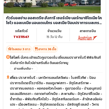
ทัวร์บอลข่าน ออสเตรีย ฮังการี เซอร์เบีย นอร์ทมาซิโดเนีย โค
โซโว แอลเบเนีย มอนเตเนโกร บอสเนีย ป้อมปราการเบลเกรด
พระราชวังโฮฟบวร์ค
รหัสทัวร์
จำนวนวัน
สายการบิน
TVZ11547
15 วัน 12 คืน
hotel_class
restaurant
โรงแรม 3 ดาว
อาหาร 36 มื้อ
ไฮไลท์:
นั่งกระเช้าชมวิวภูเขาวอดโน เยี่ยมชมปราสาทโบรี พิพิธภัณฑ์
บังค์อาร์ต ชิมไวน์ย่านกรินซิ่ง ดินเนอร์ขาหมู
อ่านเพิ่มเติม
เที่ยว:
ปราสาทโบรี - มหาวิหารเซนต์สตีเฟน - โบสถ์โวทีฟ - ป้อม
ปราการปีเตอร์โรวาร์ดิน - ถนนดูนาฟสกา - จัตุรัสเสรีภาพ -
ปราสาทเบลเกรด - หอคอยหัวกะโหลก - ภูเขาวอดโน - บ้านอนุสรณ์
ของแม่ชีเทเรซา - ตลาดเก่าสโกเปีย - สะพานหิน - จัตุรัสมาซีโดเนีย -
ถ้ำกาดิเม - พิพิธภัณฑ์โคโซโว - จัตุรัสสกันเดอร์เบก - สำนักสงฆ์แห่ง
เปช - เมืองพริซเรน - จัตุรัสเชเดอร์แวน - มัสยิดซูซี เซเลบี - วิหาร