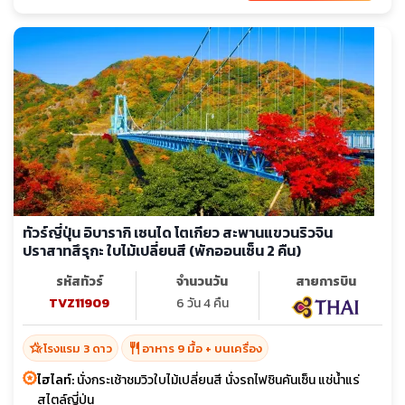
ทัวร์ญี่ปุ่น อิบารากิ เซนได โตเกียว สะพานแขวนริวจิน
ปราสาทสึรุกะ ใบไม้เปลี่ยนสี (พักออนเซ็น 2 คืน)
รหัสทัวร์
จำนวนวัน
สายการบิน
TVZ11909
6 วัน 4 คืน
hotel_class
restaurant
โรงแรม 3 ดาว
อาหาร 9 มื้อ + บนเครื่อง
ไฮไลท์:
นั่งกระเช้าชมวิวใบไม้เปลี่ยนสี นั่งรถไฟชินคันเซ็น แช่น้ำแร่
สไตล์ญี่ปุ่น