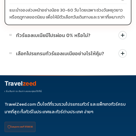
แนะนำจองล่วงหน้าอย่างน้อย 30-60 วัน โดยเฉพาะช่วงวันหยุดยาว
หรือฤดูกาลยอดนิยม เพื่อให้มีตัวเลือกวันเดินทางและราคาที่เหมาะกว่า
ทัวร์แอลเบเนียมีโปรผ่อน 0% หรือไม่?
02
บางโปรแกรมมีโปรผ่อน 0% หรือโปรโมชั่นบัตรเครดิตตามเงื่อนไขที่
เลือกโปรแกรมทัวร์แอลเบเนียอย่างไรให้คุ้ม?
03
บริษัทกำหนด สามารถดูสัญลักษณ์โปรโมชั่นในรายการทัวร์แต่ละ
รายการได้
ควรดูจำนวนวัน ไฮไลต์ที่รวมจริง โรงแรม สายการบิน มื้ออาหาร และ
ช่วงราคา ไม่ควรเทียบจากราคาต่ำสุดเพียงอย่างเดียว
Travel
zeed
เริ่มต้นการเดินทางของคุณได้ที่นี่
TravelZeed.com เว็บไซต์ที่รวมรวมโปรแกรมทัวร์ และแพ็กเกจทัวร์ครบ
มากที่สุด ทั้งทัวร์ในประเทศและทัวร์ต่างประเทศ ง่ายๆ
ใบอนุญาต เลขที่ 11/08038