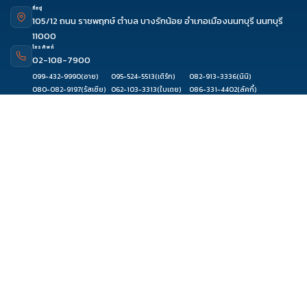
ที่อยู่
105/12 ถนน ราชพฤกษ์ ตำบล บางรักน้อย อำเภอเมืองนนทบุรี นนทบุรี
11000
โทรศัพท์
02-108-7900
099-432-9990
(อาย)
095-524-5513
(เติร์ก)
082-913-3336
(นินิ)
ดูรีวิว
จองผ่านแชท
จองผ่านไลน์
โทรจองทัวร์
080-082-9197
(รัสเซีย)
062-103-3313
(ใบเตย)
086-331-4402
(ลัคกี้)
093-889-5151
(ฟ้าใส)
061-889-9492
(วิววี่)
094-845-8881
(ก้อย)
097-091-7971
(โจริญ)
080-394-3310
(เก็บ)
081-639-8333
(แอม)
099-635-0416
(โฟล์ค)
อีเมล
contact@travelzeed.com
or
travelzeed@gmail.com
เมนูหลัก
หน้าแรก
จัดกรุ๊ปทัวร์