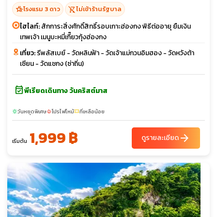
hotel_class
shopping_cart_off
โรงแรม 3 ดาว
ไม่เข้าร้านรัฐบาล
ไฮไลท์:
สักการะสิ่งศักดิ์สิทธิ์รอบเกาะฮ่องกง พิธีต่ออายุ ยืมเงิน
เทพเจ้า เมนูบะหมี่เกี๊ยวกุ้งฮ่องกง
เที่ยว:
รีพลัสเบย์ - วัดหลินฟ้า - วัดเจ้าแม่กวนอิมฮอง - วัดหวังต้า
เซียน - วัดแชกง (ซ่าถิ่น)
event_available
พีเรียดเดินทาง วันคริสต์มาส
วันหยุดพิเศษ
โปรไฟไหม้
ที่เหลือน้อย
sunny
local_fire_department
confirmation_number
1,999 ฿
arrow_forward
ดูรายละเอียด
เริ่มต้น