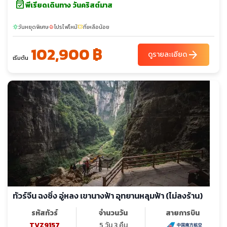
event_available
พีเรียดเดินทาง วันคริสต์มาส
วันหยุดพิเศษ
โปรไฟไหม้
ที่เหลือน้อย
sunny
local_fire_department
confirmation_number
102,900 ฿
arrow_forward
ดูรายละเอียด
เริ่มต้น
ทัวร์จีน ฉงชิ่ง อู่หลง เขานางฟ้า อุทยานหลุมฟ้า (ไม่ลงร้าน)
รหัสทัวร์
จำนวนวัน
สายการบิน
TVZ9157
5 วัน 3 คืน