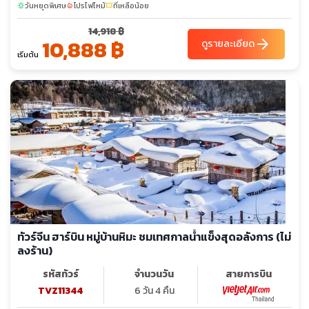
วันหยุดพิเศษ
โปรไฟไหม้
ที่เหลือน้อย
sunny
local_fire_department
confirmation_number
14,918 ฿
10,888 ฿
arrow_forward
ดูรายละเอียด
เริ่มต้น
ทัวร์จีน ฮาร์บิน หมู่บ้านหิมะ ชมเทศกาลน้ำแข็งสุดอลังการ (ไม่
ลงร้าน)
รหัสทัวร์
จำนวนวัน
สายการบิน
TVZ11344
6 วัน 4 คืน