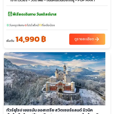
เจาทาวเวอร์ - วัดต้าฝอ - ถนนคนเดินเป่ยจิงลู่ + POP MART
event_available
พีเรียดเดินทาง วันคริสต์มาส
วันหยุดพิเศษ
โปรไฟไหม้
ที่เหลือน้อย
sunny
local_fire_department
confirmation_number
14,990 ฿
arrow_forward
ดูรายละเอียด
เริ่มต้น
ทัวร์ยุโรป เยอรมัน ออสเตรีย สวิตเซอร์แลนด์ มิวนิค