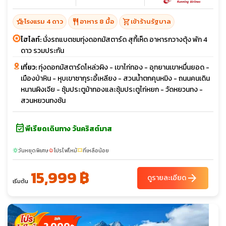
hotel_class
restaurant
shopping_cart
โรงแรม 4 ดาว
อาหาร 8 มื้อ
เข้าร้านรัฐบาล
ไฮไลท์:
นั่งรถแบตชมทุ่งดอกมัสตาร์ด สุกี้เห็ด อาหารกวางตุ้ง พัก 4
ดาว รวมประกัน
เที่ยว:
ทุ่งดอกมัสตาร์ดโหล่วผิง - เขาไก่ทอง - อุทยานเขาหมื่นยอด -
เมืองป่าหิน - หุบเขาซากุระอี้เหลียง - สวนน้ำตกคุนหมิง - ถนนคนเดิน
หนานผิงเจีย - ซุ้มประตูม้าทองและซุ้มประตูไก่หยก - วัดหยวนทง -
สวนหยวนทงชัน
event_available
พีเรียดเดินทาง วันคริสต์มาส
วันหยุดพิเศษ
โปรไฟไหม้
ที่เหลือน้อย
sunny
local_fire_department
confirmation_number
15,999 ฿
arrow_forward
ดูรายละเอียด
เริ่มต้น
2,000