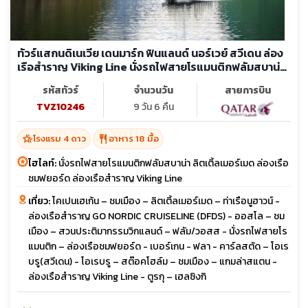
ทัวร์แสกนดิเนเวีย เดนมาร์ก ฟินแลนด์ นอร์เวย์ สวีเดน ล่อง
เรือสำราญ Viking Line นั่งรถไฟสายโรแมนติกฟลัมสบาน่า
ลิตเติ้ลเมอร์เมด ล่องเรือชมฟยอร์ด
รหัสทัวร์
จำนวนวัน
สายการบิน
TVZ10246
9 วัน 6 คืน
hotel_class
restaurant
โรงแรม 4 ดาว
อาหาร 18 มื้อ
ไฮไลท์:
นั่งรถไฟสายโรแมนติกฟลัมสบาน่า ลิตเติ้ลเมอร์เมด ล่องเรือ
ชมฟยอร์ด ล่องเรือสำราญ Viking Line
เที่ยว:
โคเปนเฮเก้น – ชมเมือง – ลิตเติ้ลเมอร์เมด – ท่าเรือนูฮาวน์ -
ล่องเรือสำราญ GO NORDIC CRUISELINE (DFDS) - ออสโล – ชม
เมือง – สวนประติมากรรมวิกแลนด์ – ฟลัม/วอสส - นั่งรถไฟสายโร
แมนติก – ล่องเรือชมฟยอร์ด - เบอร์เกน - ฟลา - คาร์ลสตัด – โอเร
บรู(สวีเดน) - โอเรบรู – สต๊อคโฮล์ม – ชมเมือง – แกมล่าสแตน -
ล่องเรือสำราญ Viking Line - ตูรกุ – เฮลซิงกิ