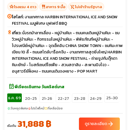
hotel_class
restaurant
shopping_cart_off
โรงแรม 4 ดาว
อาหาร 9 มื้อ
ไม่เข้าร้านรัฐบาล
ไฮไลท์:
งานเทศกาล HARBIN INTERNATIONAL ICE AND SNOW
FESTIVAL เมนูพิเศษ บุฟเฟต์ BBQ
เที่ยว:
นั่งรถม้าลากเลื่อน - หมู่บ้านหิมะ - ถนนคนเดินหมู่บ้านหิมะ - ชม
วิวหมู่บ้านหิมะ - กิจกรรมในหมู่บ้านหิมะ - พิพิธภัณฑ์หมู่บ้านหิมะ -
ไปรษณีย์หมู่บ้านหิมะ - จุดเช็คอิน CHINA SNOW TOWN - ชมหิมะภาพ
เขียน 10 ลี้ - ถนนสไตล์บาร็อคจีน - งานเทศกาลสุดยิ่งใหญ่ HARBIN
INTERNATIONAL ICE AND SNOW FESTIVAL - ถ่ายรูปกับตุ๊กตา
หิมะยักษ์ - โบสถ์เซนต์โซเฟีย - สวนสตาลิน - สะพานปิงโจว -
อนุสาวรีย์ฝั่งหง - ถนนคนเดินจงหยาง - POP MART
event_available
พีเรียดเดินทาง วันคริสต์มาส
ธ.ค. 69
25-30
20-25
21-26
22-27
23-28
24-29
วันหยุดพิเศษ
โปรไฟไหม้
ที่เหลือน้อย
sunny
local_fire_department
confirmation_number
31,888 ฿
arrow_forward
ดูรายละเอียด
เริ่มต้น