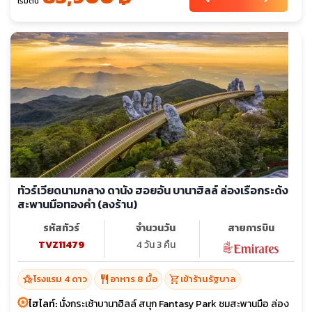
เริ่มต้น
ทัวร์เวียดนามกลาง ดานัง ฮอยอัน บานาฮิลล์ ล่องเรือกระด้ง
สะพานมือทองคำ (ลงร้าน)
รหัสทัวร์
จำนวนวัน
สายการบิน
TVZ11479
4 วัน 3 คืน
hotel_class
restaurant
shopping_cart
โรงแรม 4 ดาว
อาหาร 8 มื้อ
เข้าร้านรัฐบาล
ไฮไลท์:
นั่งกระเช้าบานาฮิลล์ สนุก Fantasy Park ชมสะพานมือ ล่อง