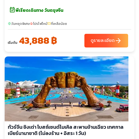
event_available
พีเรียดเดินทาง วันตรุษจีน
วันหยุดพิเศษ
โปรไฟไหม้
ที่เหลือน้อย
sunny
local_fire_department
confirmation_number
43,888 ฿
arrow_forward
ดูรายละเอียด
เริ่มต้น
ทัวร์จีน ชิงเต่า โบสถ์เซนต์ไมเคิล สะพานจ้านเฉียว เทศกาล
เบียร์นานาชาติ (ไม่ลงร้าน + อิสระ 1 วัน)