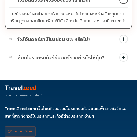
แนะนำจองล่วงหน้าอย่างน้อย 30-60 วัน โดยเฉพาะช่วงวันหยุดยาว
หรือฤดูกาลยอดนิยม เพื่อให้มีตัวเลือกวันเดินทางและราคาที่เหมาะกว่า
ทัวร์อันดอร์รามีโปรผ่อน 0% หรือไม่?
02
บางโปรแกรมมีโปรผ่อน 0% หรือโปรโมชั่นบัตรเครดิตตามเงื่อนไขที่
เลือกโปรแกรมทัวร์อันดอร์ราอย่างไรให้คุ้ม?
03
บริษัทกำหนด สามารถดูสัญลักษณ์โปรโมชั่นในรายการทัวร์แต่ละ
รายการได้
ควรดูจำนวนวัน ไฮไลต์ที่รวมจริง โรงแรม สายการบิน มื้ออาหาร และ
ช่วงราคา ไม่ควรเทียบจากราคาต่ำสุดเพียงอย่างเดียว
Travel
zeed
เริ่มต้นการเดินทางของคุณได้ที่นี่
TravelZeed.com เว็บไซต์ที่รวมรวมโปรแกรมทัวร์ และแพ็กเกจทัวร์ครบ
มากที่สุด ทั้งทัวร์ในประเทศและทัวร์ต่างประเทศ ง่ายๆ
ใบอนุญาต เลขที่ 11/08038