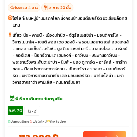
hotel_class
restaurant
โรงแรม 4 ดาว
อาหาร 20 มื้อ
ไฮไลท์:
ชมหมู่บ้านมรดกโลก นั่งกระเช้ามอนต์เซอร์รัต มิวเซียมล็อคซิ
แทน
เที่ยว:
นีซ - คานน์ - เมืองเก่านีซ - จัตุรัสเมสซิน่า - มอนติคาร์โล -
วิหารโมนาโค - เซนต์ พอล เดอ วองซ์ - พรอมเมอนาด เดส์ อองเกลส์
- ทะเลสาบแซ็งต์-ครัวซ์ - มูสติเย แซงก์ มารี - วาลองโซล - มาร์เซย์
- กอร์เดส - น็อทร์ดาม เด เซนองก์ - อาวีญง - สะพานอาวีญง -
พระราชวังพระสันตะปาปา - นีมส์ - ปอง ดู การ์ด - อาร์ลส์ - การ์กา
ซอน - ป้อมปราการกาการ์ซอน - อันดอร์รา ลาเวลลา - มอนต์เซอร์
รัต - มหาวิหารซานตามาเรีย เดอ มอนเซอร์รัต - บาร์เซโลน่า - มหา
วิหารซากราด้า ฟามิเลีย - ถนนลารัมบลา
event_available
พีเรียดเดินทาง วันตรุษจีน
ก.พ. 70
12-21
วันหยุดพิเศษ
โปรไฟไหม้
ที่เหลือน้อย
sunny
local_fire_department
confirmation_number