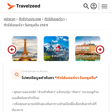
search
account_circle
menu
หน้าแรก
ทัวร์ต่างประเทศ
ทัวร์อันดอร์รา
ทัวร์อันดอร์รา วันตรุษจีน 2569
close
arrow_circle_left
arrow_circle_right
ทัวร์สวิตเซอร์
นีย
ทัวร์ฝรั่งเศส
แลนด์
ทัวร์เดนมาร์ก
ท
travel_explore
ไม่พบผลการค้นหา
calendar_month
ไม่พบข้อมูลคำค้นหา "
ทัวร์อันดอร์รา วันตรุษจีน
"
search
• คุณอาจลองคลิก "ล้างคำค้นหา" แล้วกดปุ่ม "ค้นหา" ตรงเมนูด้าน
บนเพื่อค้นหาทัวร์ใหม่
• หรือคุณสามารถใช้กล่องค้นหาทางซ้ายมือเพื่อเลือกค้นหาทัวร์ที่
ต้องการ