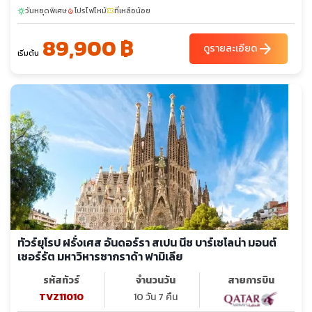
วันหยุดพิเศษ
โปรไฟไหม้
ที่เหลือน้อย
sunny
local_fire_department
confirmation_number
89,900 ฿
arrow_forward
ดูรายละเอียด
เริ่มต้น
ทัวร์ยุโรป ฝรั่งเศส อันดอร์รา สเปน นีซ บาร์เซโลน่า มอนต์
เซอร์รัต มหาวิหารซากราด้า ฟามิเลีย
รหัสทัวร์
จำนวนวัน
สายการบิน
TVZ11010
10 วัน 7 คืน