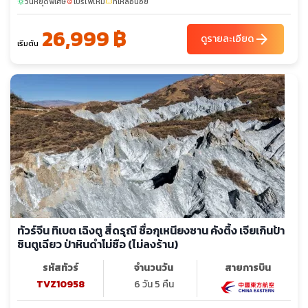
วันหยุดพิเศษ
โปรไฟไหม้
ที่เหลือน้อย
sunny
local_fire_department
confirmation_number
26,999 ฿
arrow_forward
ดูรายละเอียด
เริ่มต้น
ทัวร์จีน ทิเบต เฉิงตู สี่ดรุณี ซื่อกุเหนียงซาน คังติ้ง เจียเกินป้า
ซินตูเฉียว ป่าหินดำโม่ซือ (ไม่ลงร้าน)
รหัสทัวร์
จำนวนวัน
สายการบิน
TVZ10958
6 วัน 5 คืน