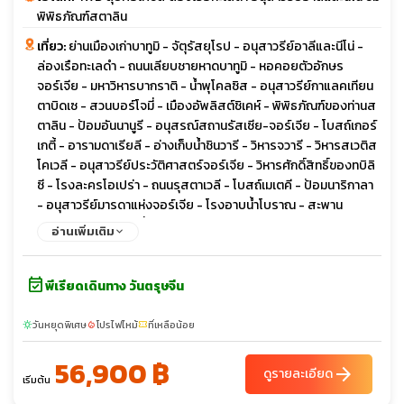
พิพิธภัณฑ์สตาลิน
เที่ยว:
ย่านเมืองเก่าบาทูมิ - จัตุรัสยุโรป - อนุสาวรีย์อาลีและนีโน่ -
ล่องเรือทะเลดำ - ถนนเลียบชายหาดบาทูมิ - หอคอยตัวอักษร
จอร์เจีย - มหาวิหารบากราติ - น้ำพุโคลซิส - อนุสาวรีย์กาแลคเทียน
ตาบิดเซ - สวนบอร์โจมี่ - เมืองอัพลิสต์ชิเคห์ - พิพิธภัณฑ์ของท่านส
ตาลิน - ป้อมอันนานูรี - อนุสรณ์สถานรัสเซีย-จอร์เจีย - โบสถ์เกอร์
เกตี้ - อารามดาเรียลี - อ่างเก็บน้ำชินวารี - วิหารจวารี - วิหารสเวติส
โคเวลี - อนุสาวรีย์ประวัติศาสตร์จอร์เจีย - วิหารศักดิ์สิทธิ์ของทบิลิ
ซี - โรงละครโอเปร่า - ถนนรุสตาเวลี - โบสถ์เมเตคี - ป้อมนาริกาลา
- อนุสาวรีย์มารดาแห่งจอร์เจีย - โรงอาบน้ำโบราณ - สะพาน
สันติภาพ - ถนนชาตินี่
อ่านเพิ่มเติม
event_available
พีเรียดเดินทาง วันตรุษจีน
วันหยุดพิเศษ
โปรไฟไหม้
ที่เหลือน้อย
sunny
local_fire_department
confirmation_number
56,900 ฿
arrow_forward
ดูรายละเอียด
เริ่มต้น