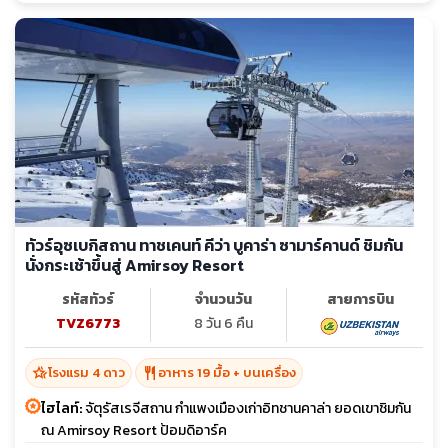
ทัวร์อุซเบกิสถาน ทาชเคนท์ คีว่า บูคาร่า ซามาร์คานด์ ชิมกัน
นั่งกระเช้าขึ้นสู่ Amirsoy Resort
รหัสทัวร์
จำนวนวัน
สายการบิน
TVZ6773
8 วัน 6 คืน
hotel_class
restaurant
โรงแรม 4 ดาว
อาหาร 19 มื้อ + บนเครื่อง
ไฮไลท์:
จัตุรัสเรจีสถาน กำแพงเมืองเก่าอิทชานคาล่า ยอดเขาชิมกัน
ณ Amirsoy Resort ป้อมดิอาร์ค