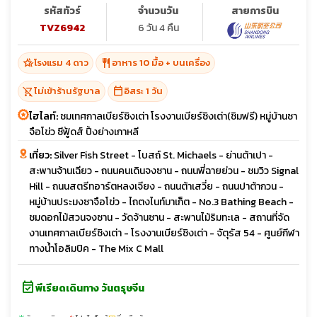
รหัสทัวร์
จำนวนวัน
สายการบิน
TVZ6942
6 วัน 4 คืน
hotel_class
restaurant
โรงแรม 4 ดาว
อาหาร 10 มื้อ + บนเครื่อง
shopping_cart_off
calendar_today
ไม่เข้าร้านรัฐบาล
อิสระ 1 วัน
ไฮไลท์:
ชมเทศกาลเบียร์ชิงเต่า โรงงานเบียร์ชิงเต่า(ชิมฟรี) หมู่บ้านซา
จือโข่ว ซีฟู้ดส์ ปิ้งย่างเกาหลี
เที่ยว:
Silver Fish Street - โบสถ์ St. Michaels - ย่านต้าเปา -
สะพานจ้านเฉียว - ถนนคนเดินจงซาน - ถนนพี่ฉายย่วน - ชมวิว Signal
Hill - ถนนสตรีทอาร์ตหลงเจียง - ถนนต้าเสวี่ย - ถนนปาต้ากวน -
หมู่บ้านประมงซาจือโข่ว - ไถตงไนท์มาเก็ต - No.3 Bathing Beach -
ชมดอกไม้สวนจงซาน - วัดจ้านซาน - สะพานไม้ริมทะเล - สถานที่จัด
งานเทศกาลเบียร์ชิงเต่า - โรงงานเบียร์ชิงเต่า - จัตุรัส 54 - ศูนย์กีฬา
ทางน้ำโอลิมปิค - The Mix C Mall
event_available
พีเรียดเดินทาง วันตรุษจีน