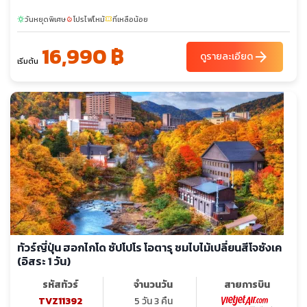
วันหยุดพิเศษ
โปรไฟไหม้
ที่เหลือน้อย
sunny
local_fire_department
confirmation_number
16,990 ฿
arrow_forward
ดูรายละเอียด
เริ่มต้น
ทัวร์ญี่ปุ่น ฮอกไกโด ซัปโปโร โอตารุ ชมไบไม้เปลี่ยนสีโจซังเค
(อิสระ 1 วัน)
รหัสทัวร์
จำนวนวัน
สายการบิน
TVZ11392
5 วัน 3 คืน