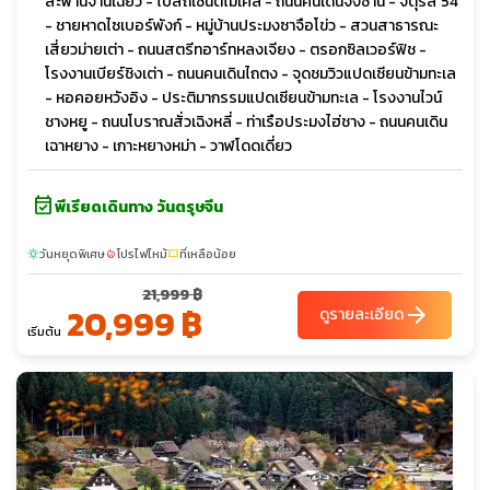
สะพานจ้านเฉียว - โบสถ์เซนต์ไมเคิล - ถนนคนเดินจงซาน - จัตุรัส 54
- ชายหาดไซเบอร์พังก์ - หมู่บ้านประมงซาจือโข่ว - สวนสาธารณะ
เสี่ยวม่ายเต่า - ถนนสตรีทอาร์ทหลงเจียง - ตรอกซิลเวอร์ฟิช -
โรงงานเบียร์ชิงเต่า - ถนนคนเดินไถตง - จุดชมวิวแปดเซียนข้ามทะเล
- หอคอยหวังอิง - ประติมากรรมแปดเซียนข้ามทะเล - โรงงานไวน์
ชางหยู - ถนนโบราณสั่วเฉิงหลี่ - ท่าเรือประมงไฮ่ชาง - ถนนคนเดิน
เฉาหยาง - เกาะหยางหม่า - วาฬโดดเดี่ยว
event_available
พีเรียดเดินทาง วันตรุษจีน
วันหยุดพิเศษ
โปรไฟไหม้
ที่เหลือน้อย
sunny
local_fire_department
confirmation_number
21,999 ฿
20,999 ฿
arrow_forward
ดูรายละเอียด
เริ่มต้น