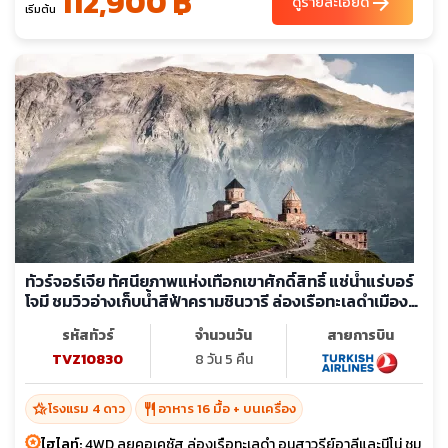
112,900 ฿
arrow_forward
ดูรายละเอียด
เริ่มต้น
ทัวร์จอร์เจีย ทัศนียภาพแห่งเทือกเขาศักดิ์สิทธิ์ แช่น้ำแร่บอร์
โจมี ชมวิวอ่างเก็บน้ำสีฟ้าครามชินวารี ล่องเรือทะเลดำเมือง
บาทูมิ
รหัสทัวร์
จำนวนวัน
สายการบิน
TVZ10830
8 วัน 5 คืน
hotel_class
restaurant
โรงแรม 4 ดาว
อาหาร 16 มื้อ + บนเครื่อง
ไฮไลท์:
4WD ลุยคอเคซัส ล่องเรือทะเลดำ อนุสาวรีย์อาลีและนีโน่ ชม