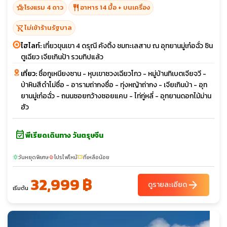
hotel_class
restaurant
โรงแรม 4 ดาว
อาหาร 14 มื้อ + บนเครื่อง
shopping_cart_off
ไม่เข้าร้านรัฐบาล
ไฮไลท์:
เที่ยวขุนเขา 4 ดรุณี คังติ้ง ชมทะเลสาบ ณ อุทยานมู่เก๋อฉั่ว ซิน
ตูเฉียว เจียเกินป้า รวมทิปแล้ว
เที่ยว:
ชื่อกูเหนียงซาน - หุบเขาซวงเฉียวโกว - หมู่บ้านทิเบตเจียจวี -
ป่าหินสีดำโม่ซื่อ - อารามถ่ากงซื่อ - ทุ่งหญ้าถ่ากง - เจียเกินป่า - อุท
ยานมู่เก๋อฉั่ว - ถนนซอยกว้างซอยแคบ - ไท่กู่หลี่ - อุทยานดอกไม้ม่าน
ฮัว
event_available
พีเรียดเดินทาง วันตรุษจีน
วันหยุดพิเศษ
โปรไฟไหม้
ที่เหลือน้อย
sunny
local_fire_department
confirmation_number
32,999 ฿
arrow_forward
ดูรายละเอียด
เริ่มต้น