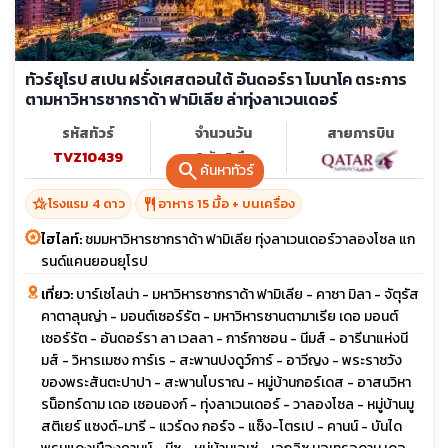
ทัวร์ยุโรป สเปน ฝรั่งเศสตอนใต้ อันดอร์รา โมนาโค ตระการ
ตามหาวิหารซากราด้า ฟามิเลีย ล่าทุ่งลาเวนเดอร์
รหัสทัวร์
จำนวนวัน
สายการบิน
TVZ10439
8 วัน 5 คืน
search
ค้นหาทัวร์
hotel_class
restaurant
โรงแรม 4 ดาว
อาหาร 15 มื้อ + บนเครื่อง
ไฮไลท์:
ชมมหาวิหารซากราด้า ฟามิเลีย ทุ่งลาเวนเดอร์วาลองโซล แก
รนด์แคนยอนยุโรป
เที่ยว:
บาร์เซโลน่า - มหาวิหารซากราด้า ฟามิเลีย - คาซา มิลา - จัตุรัส
คาตาลุนญ่า - มอนต์เซอร์รัต - มหาวิหารซานตามาเรีย เดอ มอนต์
เซอร์รัต - อันดอร์รา ลา เวลลา - การ์กาซอน - นีมส์ - อารีนาแห่งนี
มส์ - วิหารเมซง การ์เร - สะพานปงดูว์การ์ - อาวีญง - พระราชวัง
ของพระสันตะปาปา - สะพานโบราณ - หมู่บ้านกอร์เดส - อาสนวิหา
รน็อทร์ดาม เดอ เซอนองก์ - ทุ่งลาเวนเดอร์ - วาลองโซล - หมู่บ้านมู
สติเยร์ แซงต์-มารี - แวร์ดง กอร์จ - แซ็ง-โตรเป - คานน์ - บันได