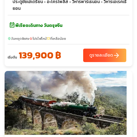
ประตูชัยเฮเดรียน - อะโครโพลิส - วิหารพาร์เธนอน - วิหารเอเรคเธี
ยอน
event_available
พีเรียดเดินทาง วันตรุษจีน
วันหยุดพิเศษ
โปรไฟไหม้
ที่เหลือน้อย
sunny
local_fire_department
confirmation_number
139,900 ฿
arrow_forward
ดูรายละเอียด
เริ่มต้น