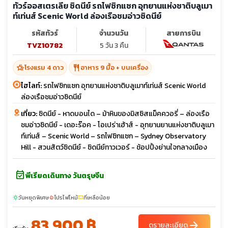
ทัวร์ออสเตรเลีย ซิดนีย์ รถไฟซิกแซก อุทยานแห่งชาติบลูเมา
ท์เท่นส์ Scenic World ล่องเรือชมอ่าวซิดนีย์
รหัสทัวร์
จำนวนวัน
สายการบิน
TVZ10782
5 วัน 3 คืน
hotel_class
restaurant
โรงแรม 4 ดาว
อาหาร 9 มื้อ + บนเครื่อง
ไฮไลท์:
รถไฟซิกแซก อุทยานแห่งชาติบลูเมาท์เท่นส์ Scenic World
ล่องเรือชมอ่าวซิดนีย์
เที่ยว:
ซิดนีย์ - หาดบอนได – ม้าหินของมิสซิสแม็คควอรี่ – ล่องเรือ
ชมอ่าวซิดนีย์ - เดอะร๊อค - โอเปร่าเฮ้าส์ - อุทยานยานแห่งชาติบลูเมา
ท์เท่นส์ – Scenic World – รถไฟซิกแซก – Sydney Observatory
Hill - สวนสัตว์ซิดนีย์ - ซิดนีย์ทาวเวอร์ - ช้อปปิ้งย่านใจกลางเมือง
event_available
พีเรียดเดินทาง วันตรุษจีน
วันหยุดพิเศษ
โปรไฟไหม้
ที่เหลือน้อย
sunny
local_fire_department
confirmation_number
83,900 ฿
arrow_forward
ดูรายละเอียด