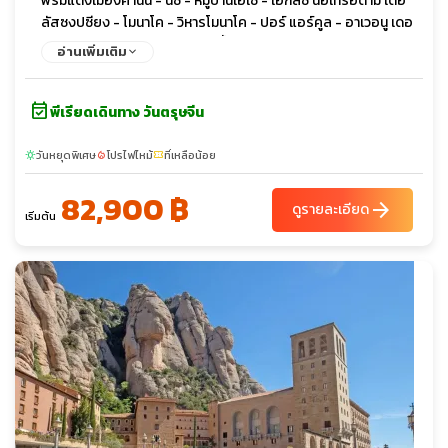
พรมแดงเมืองคานน์ - นีซ - หมู่บ้านเอเซ่ - เอกลิซ นอเทรอดาม เดอ
ลัสซงปซียง - โมนาโค - วิหารโมนาโค - ปอร์ แอร์คูล - อาเวอนู เดอ
มงเต-การ์โล - จัตุรัสเมสซิน่า - น้ำพุพระอาทิตย์
อ่านเพิ่มเติม
event_available
พีเรียดเดินทาง วันตรุษจีน
วันหยุดพิเศษ
โปรไฟไหม้
ที่เหลือน้อย
sunny
local_fire_department
confirmation_number
82,900 ฿
arrow_forward
ดูรายละเอียด
เริ่มต้น