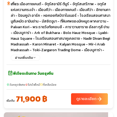
เที่ยว:
เมืองทาชเคนต์ - จัตุรัสอามีร์ ตีมูร์ - จัตุรัสเสรีภาพ - จตุรัส
แห่งความทรงจำ - เมืองคีว่า - เมืองทาชเคนต์ - เมืองคีว่า - อิทชานคา
ล่า - ป้อมคูน่า อาร์ค - หอคอยกัลป์ตาไมเนอร์ - โรงเรียนสอนศาสนา
มูฮัมหมัด อามินข่าน - มัสยิดจูมา - ที่ฝังศพของมัคหมูด พาคลาวาน -
Palvan Kori - พระราชวังทัชคอบลี - คาราวานซาราย อัลลา กุลี ข่าน
- เมืองบูคาร่า - Ark of Bukhara - Bolo Hauz Mosque - Lyabi-
Hauz Square - โรงเรียนสอนศาสนาคูเคลดาช - Nadir Divan Begi
Madrassah - Karon Minaret - Kalyan Mosque - Mir-i Arab
Madrassah - Toki-Zargaron Trading Dome - เมืองบูคาร่า -
เมืองซามาร์คานด์ - Rabati Malik Caravanserai - สุสานอามีร์ ตีมูร์
อ่านเพิ่มเติม
- จัตุรัสเรจีสถาน - เมืองซามาร์คานด์ - สุเหร่าบีบี คะนุม - Shah-i-
Zinda Complex - เมืองทาชเคนต์ - Minor Mosque - เมืองชิมกัน -
event_available
Amirsoy Resort - ชาร์วัค - เมืองชิมกัน - เมืองทาชเคนต์ -
พีเรียดเดินทาง วันตรุษจีน
Khazrati Imam Complex - ตลาดคอร์ซู - ศูนย์อาหาร Besh
Qozon
วันหยุดพิเศษ
โปรไฟไหม้
ที่เหลือน้อย
sunny
local_fire_department
confirmation_number
71,900 ฿
arrow_forward
ดูรายละเอียด
เริ่มต้น