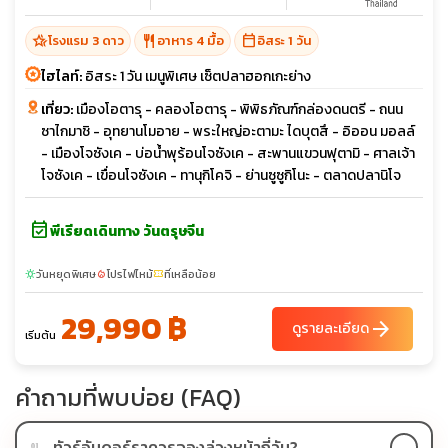
hotel_class
restaurant
calendar_today
โรงแรม 3 ดาว
อาหาร 4 มื้อ
อิสระ 1 วัน
ไฮไลท์:
อิสระ 1 วัน เมนูพิเศษ เซ็ตปลาฮอกเกะย่าง
เที่ยว:
เมืองโอตารุ - คลองโอตารุ - พิพิธภัณฑ์กล่องดนตรี - ถนน
ซาไกมาชิ - อุทยานโมอาย - พระใหญ่อะตามะ ไดบุตสึ - อิออน มอลล์
- เมืองโจซังเค - บ่อน้ำพุร้อนโจซังเค - สะพานแขวนฟุตามิ - ศาลเจ้า
โจซังเค - เขื่อนโจซังเค - ทานุกิโคจิ - ย่านซูซูกิโนะ - ตลาดปลานิโจ
event_available
พีเรียดเดินทาง วันตรุษจีน
วันหยุดพิเศษ
โปรไฟไหม้
ที่เหลือน้อย
sunny
local_fire_department
confirmation_number
29,990 ฿
arrow_forward
ดูรายละเอียด
เริ่มต้น
คำถามที่พบบ่อย (FAQ)
ทัวร์อันดอร์ราควรจองล่วงหน้ากี่วัน?
01