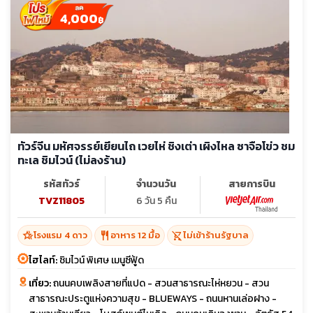
4,000
฿
ทัวร์จีน มหัศจรรย์เยียนไถ เวยไห่ ชิงเต่า เผิงไหล ซาจือโข่ว ชม
ทะเล ชิมไวน์ (ไม่ลงร้าน)
รหัสทัวร์
จำนวนวัน
สายการบิน
TVZ11805
6 วัน 5 คืน
hotel_class
restaurant
shopping_cart_off
โรงแรม 4 ดาว
อาหาร 12 มื้อ
ไม่เข้าร้านรัฐบาล
ไฮไลท์:
ชิมไวน์ พิเศษ เมนูซีฟู้ด
เที่ยว:
ถนนคบเพลิงสายที่แปด - สวนสาธารณะไห่หยวน - สวน
สาธารณะประตูแห่งความสุข - BLUEWAYS - ถนนหานเล่อฝาง -