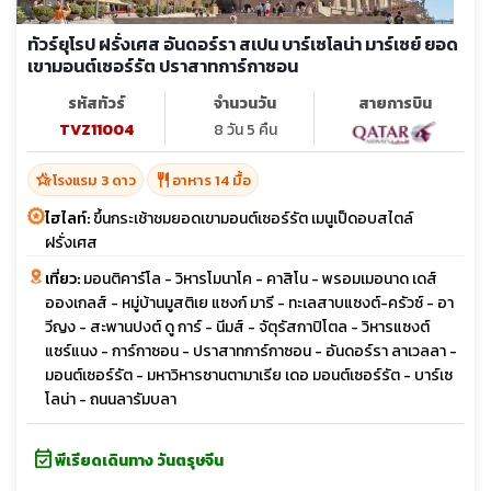
ทัวร์ยุโรป ฝรั่งเศส อันดอร์รา สเปน บาร์เซโลน่า มาร์เซย์ ยอด
เขามอนต์เซอร์รัต ปราสาทการ์กาซอน
รหัสทัวร์
จำนวนวัน
สายการบิน
TVZ11004
8 วัน 5 คืน
hotel_class
restaurant
โรงแรม 3 ดาว
อาหาร 14 มื้อ
ไฮไลท์:
ขึ้นกระเช้าชมยอดเขามอนต์เซอร์รัต เมนูเป็ดอบสไตล์
ฝรั่งเศส
เที่ยว:
มอนติคาร์โล - วิหารโมนาโค - คาสิโน - พรอมเมอนาด เดส์
อองเกลส์ - หมู่บ้านมูสติเย แซงก์ มารี - ทะเลสาบแซงต์-ครัวซ์ - อา
วีญง - สะพานปงต์ ดู การ์ - นีมส์ - จัตุรัสกาปิโตล - วิหารแซงต์
แซร์แนง - การ์กาซอน - ปราสาทการ์กาซอน - อันดอร์รา ลาเวลลา -
มอนต์เซอร์รัต - มหาวิหารซานตามาเรีย เดอ มอนต์เซอร์รัต - บาร์เซ
โลน่า - ถนนลารัมบลา
event_available
พีเรียดเดินทาง วันตรุษจีน