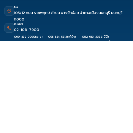
ที่อยู่
105/12 ถนน ราชพฤกษ์ ตำบล บางรักน้อย อำเภอเมืองนนทบุรี นนทบุรี
11000
โทรศัพท์
02-108-7900
ดูรีวิว
ติดต่อเซล
จองผ่านแชท
จองผ่านไลน์
099-432-9990
(อาย)
095-524-5513
(เติร์ก)
082-913-3336
(นินิ)
080-082-9197
(รัสเซีย)
062-103-3313
(ใบเตย)
086-331-4402
(ลัคกี้)
093-889-5151
(ฟ้าใส)
061-889-9492
(วิววี่)
094-845-8881
(ก้อย)
097-091-7971
(โจริญ)
080-394-3310
(เก็บ)
081-639-8333
(แอม)
099-635-0416
(โฟล์ค)
อีเมล
contact@travelzeed.com
or
travelzeed@gmail.com
เมนูหลัก
หน้าแรก
จัดกรุ๊ปทัวร์