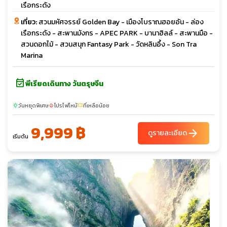
เรือกระดัง
เที่ยว:
สวนมหัศจรรย์ Golden Bay - เมืองโบราณฮอยอัน - ล่อง
เรือกระดัง - สะพานมังกร - APEC PARK - บานาฮิลล์ - สะพานมือ -
สวนดอกไม้ - สวนสนุก Fantasy Park - วัดหลินอึ้ง - Son Tra
Marina
event_available
พีเรียดเดินทาง วันตรุษจีน
วันหยุดพิเศษ
โปรไฟไหม้
ที่เหลือน้อย
sunny
local_fire_department
confirmation_number
9,999 ฿
arrow_forward
ดูรายละเอียด
เริ่มต้น