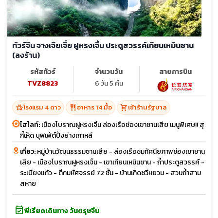
ทัวร์จีน จางเจียเจี้ย ฝูหรงเจิ้น ประตูสวรรค์เทียนเหมินซาน
(ลงร้าน)
รหัสทัวร์
จำนวนวัน
สายการบิน
TVZ8823
6 วัน 5 คืน
hotel_class
restaurant
shopping_cart
โรงแรม 4 ดาว
อาหาร 14 มื้อ
เข้าร้านรัฐบาล
ไฮไลท์:
เมืองโบราณฝูหรงเจิ้น ล่องเรือช่องเขาซานเสีย เมนูพิเศษ!! สุ
กี้เห็ด บุฟเฟ่ต์ปิ้งย่างเกาหลี
เที่ยว:
หมู่บ้านวัฒนธรรมซานเสีย - ล่องเรือชมทัศนียภาพช่องเขาซาน
เสีย - เมืองโบราณฝูหรงเจิ้น - เขาเทียนเหมินซาน - ถ้ำประตูสวรรค์ -
ระเบียงแก้ว - ตึกมหัศจรรย์ 72 ชั้น - บ้านเกิดชวีหยวน - สวนถ้ำสาม
สหาย
event_available
พีเรียดเดินทาง วันตรุษจีน