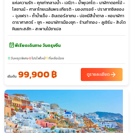
แห่งความรัก - คุกเก่ากลางน้ำ - เจนีวา - น้ำพุเจทโด - นาฬิกาดอกไม้ -
โลซานน์ - ศาลาไทยเฉลิมพระเกียรติ - มองเทรอซ์ - ปราสาทซิลยอง
- จุงเฟรา - ถ้ำน้ำแข็ง - อินเตอร์ลาเกน - บ่อหมีสีน้ำตาล - หอนาฬิกา
ดาราศาสตร์ - ซุก - หอนาฬิกาเมืองซุก - ร้านทำทอง - ลูเซิร์น - สิงโต
หินแกะสลัก - สะพานไม้ชาเปล
event_available
พีเรียดเดินทาง วันตรุษจีน
วันหยุดพิเศษ
โปรไฟไหม้
ที่เหลือน้อย
sunny
local_fire_department
confirmation_number
99,900 ฿
arrow_forward
ดูรายละเอียด
เริ่มต้น