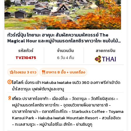
ทัวร์ญี่ปุ่น โทยามะ ฮาคุบะ สัมผัสความมหัศจรรย์ The
Magical Hour และหมู่บ้านมรดกโลกชิราคาวาโกะ ชมใบไม้
เปลี่ยนสี
รหัสทัวร์
จำนวนวัน
สายการบิน
TVZ10475
6 วัน 4 คืน
hotel_class
restaurant
โรงแรม 3 ดาว
อาหาร 8 มื้อ + บนเครื่อง
ไฮไลท์:
นั่งกระเช้า Hakuba Iwatake ชมวิว 360 องศา ฟรีค่าเข้าวัด
น้ำใสดารุมะ บุฟเฟ่ต์ขาปูและชาบู
เที่ยว:
ปราสาทโอซาก้า - เมืองมิโนะ - วัดดารุมะ - วัดคิโยมิสุเดระ -
หมู่บ้านมรดกโลกชิราคาวาโกะ - จุดชมวิวชายฝั่งอามาฮาราชิ -
ปราสาทโทยาม่า - ตลาดคิโตะคิโตะ - Starbucks Coffee - Toyama
Kansui Park - Hakuba Iwatak Mountain Resort - สวนโออิเดะ
- ทะเลสาบซูวะ - หมู่บ้านโอชิโนะ ฮักไก - ย่านชินจูกุ