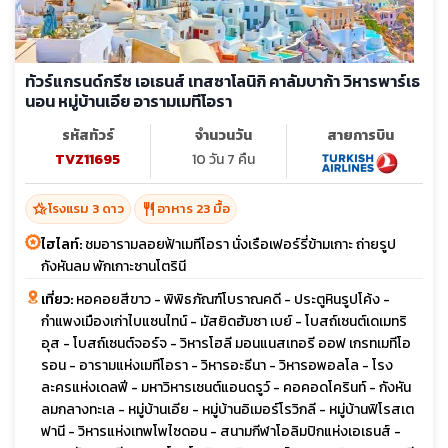
ทัวร์แกรนด์กรีซ เอเธนส์ เทสซาโลนิกิ คาลัมบาก้า วิหารพาร์เธ
นอน หมู่บ้านเอีย อารามเมทีโอรา
รหัสทัวร์
จำนวนวัน
สายการบิน
TVZ11695
10 วัน 7 คืน
hotel_class
restaurant
โรงแรม 3 ดาว
อาหาร 23 มื้อ
ไฮไลท์:
ชมอารามลอยฟ้าเมทีโอรา นั่งเรือเฟอร์รี่ข้ามเกาะ ถ่ายรูป
กังหันลม พักเกาะซานโตรินี
เที่ยว:
หอคอยสีขาว - พิพิธภัณฑ์โบราณคดี - ประตูหินรูปโค้ง -
กำแพงเมืองเก่าไบแซนไทน์ - มัสยิดฮัมซา เบย์ - โบสถ์เซนต์เดเมทริ
อุส - โบสถ์เซนต์จอร์จ - วิหารโฮลี มอนแนสเทอรี ออฟ เกรทเมทีโอ
รอน - อารามแห่งเมทีโอรา - วิหารอะธีนา - วิหารอพอลโล - โรง
ละครแห่งเดลฟี - มหาวิหารเซนต์แอนดรูว์ - คอคอดโครินท์ - กังหัน
ลมกลางทะเล - หมู่บ้านเอีย - หมู่บ้านอิเมอร์โรวิกลี - หมู่บ้านฟิโรสเต
ฟานี - วิหารแห่งเทพโพไซดอน - สนามกีฬาโอลิมปิกแห่งเอเธนส์ -