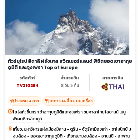
ทัวร์ยุโรป อิตาลี ฝรั่งเศส สวิตเซอร์แลนด์ พิชิตยอดเขาอากุย
ดูมิติ และจุงเฟรา Top of Europe
รหัสทัวร์
จำนวนวัน
สายการบิน
TVZ10254
8 วัน 5 คืน
hotel_class
restaurant
โรงแรม 4 ดาว
อาหาร 14 มื้อ + บนเครื่อง
ไฮไลท์:
ขึ้นกระเช้าอากุยดูมิติและจุงเฟรา ชมศาลาไทยโลซานน์ เมนู
พิเศษชีสฟองดูว์
เที่ยว:
มหาวิหารแห่งเมืองมิลาน - ตูริน - จัตุรัสเมืองเก่า - ชาโมนิกซ์ ม
งบล็อง - ยอดเขาอากุยดูมิติ - เทือกเขามงบล็อง - อานน์ซี - สะพาน