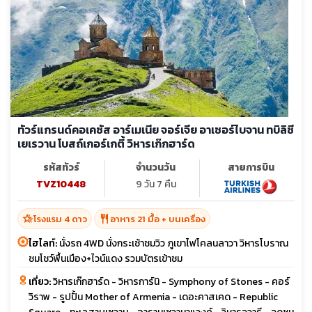
ทัวร์แกรนด์คอเคซัส อาร์เมเนีย จอร์เจีย อาเซอร์ไบจาน ทบิลิซี
เยเรวาน โบสถ์เกอร์เกตี้ วิหารเก๊กฮาร์ด
รหัสทัวร์
จำนวนวัน
สายการบิน
TVZ10448
9 วัน 7 คืน
hotel_class
restaurant
โรงแรม 4 ดาว
อาหาร 21 มื้อ + บนเครื่อง
ไฮไลท์:
นั่งรถ 4WD นั่งกระเช้าชมวิว ภูเขาไฟโคลนลาวา วิหารโบราณ
ชมโชว์พื้นเมือง+ไวน์แดง รวมบัตรเข้าชม
เที่ยว:
วิหารเก๊กฮาร์ด - วิหารการ์นิ - Symphony of Stones - คอร์
วิราพ - รูปปั้น Mother of Armenia - เดอะคาสเคด - Republic