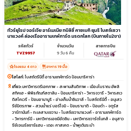
ทัวร์ยุโรป จอร์เจีย อาร์เมเนีย ทบิลิซี่ คาซเบกิ ยุมริ โบสถ์เซวา
นาแวงค์ ล่องเรืออารามเกห์การ์ด มรดกโลก (บินภายใน2ขา)
รหัสทัวร์
จำนวนวัน
สายการบิน
TVZ9957
9 วัน 6 คืน
hotel_class
restaurant
โรงแรม 4 ดาว
อาหาร 19 มื้อ
ไฮไลท์:
โบสถ์ตรีนีตี้ อารามเกห์การ์ด ป้อมนาริคาร่า
เที่ยว:
มหาวิหารตรีเอกภาพ - สะพานสันติภาพ - เมืองโบราณ อัพลิ
สทิคเฮ - พิพิธภัณฑ์สตาลิน - ป้อมนาริคาร่า - วิหารจวารี - วิหารสเว
ติสโคเวรี - ป้อมอานานูริ - อ่างเก็บน้ำซินวาลี - โบสถ์ตรีนีตี้ - อนุเสว
รีย์มิตรภาพ - สวนน้ำแร่ บอร์โจมิ - ป้อมราบาติ - ป้อมดำ - จตุรัส
วาร์ทานันท์ - ทะเลสาบเซวาน - โบสถ์เซวานาแวงค์ - อารามเกห์การ์ด
- วิหารการ์นี - มหาวิหารเอชมีอัดซิน - มหาวิหารซวาร์ตโนทส์ - อนุสาว
รีย์เจเนรัลซาร์แฮน - เดอะ คาสเคด - น้ำพุเต้นระบำ