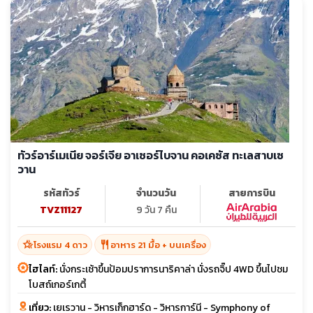
ทัวร์อาร์เมเนีย จอร์เจีย อาเซอร์ไบจาน คอเคซัส ทะเลสาบเซ
วาน
รหัสทัวร์
จำนวนวัน
สายการบิน
TVZ11127
9 วัน 7 คืน
hotel_class
restaurant
โรงแรม 4 ดาว
อาหาร 21 มื้อ + บนเครื่อง
ไฮไลท์:
นั่งกระเช้าขึ้นป้อมปราการนาริคาล่า นั่งรถจิ๊ป 4WD ขึ้นไปชม
โบสถ์เกอร์เกตี้
เที่ยว:
เยเรวาน - วิหารเก็กฮาร์ด - วิหารการ์นี - Symphony of