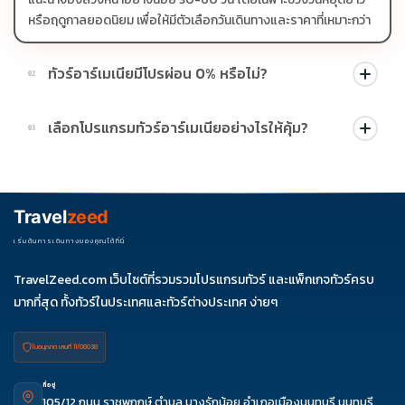
หรือฤดูกาลยอดนิยม เพื่อให้มีตัวเลือกวันเดินทางและราคาที่เหมาะกว่า
ทัวร์อาร์เมเนียมีโปรผ่อน 0% หรือไม่?
02
บางโปรแกรมมีโปรผ่อน 0% หรือโปรโมชั่นบัตรเครดิตตามเงื่อนไขที่
เลือกโปรแกรมทัวร์อาร์เมเนียอย่างไรให้คุ้ม?
03
บริษัทกำหนด สามารถดูสัญลักษณ์โปรโมชั่นในรายการทัวร์แต่ละ
รายการได้
ควรดูจำนวนวัน ไฮไลต์ที่รวมจริง โรงแรม สายการบิน มื้ออาหาร และ
ช่วงราคา ไม่ควรเทียบจากราคาต่ำสุดเพียงอย่างเดียว
Travel
zeed
เริ่มต้นการเดินทางของคุณได้ที่นี่
TravelZeed.com เว็บไซต์ที่รวมรวมโปรแกรมทัวร์ และแพ็กเกจทัวร์ครบ
มากที่สุด ทั้งทัวร์ในประเทศและทัวร์ต่างประเทศ ง่ายๆ
ใบอนุญาต เลขที่ 11/08038
ที่อยู่
105/12 ถนน ราชพฤกษ์ ตำบล บางรักน้อย อำเภอเมืองนนทบุรี นนทบุรี