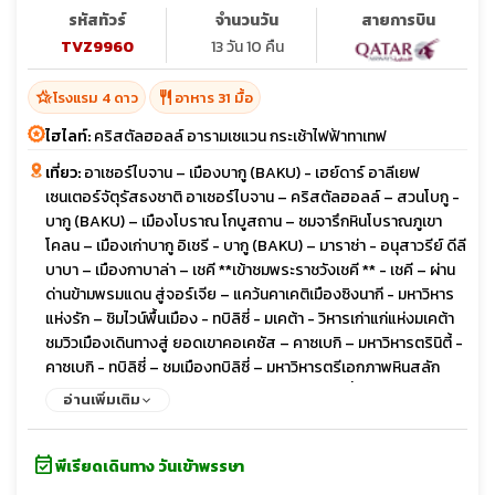
รหัสทัวร์
จำนวนวัน
สายการบิน
TVZ9960
13 วัน 10 คืน
hotel_class
restaurant
โรงแรม 4 ดาว
อาหาร 31 มื้อ
ไฮไลท์:
คริสตัลฮอลล์ อารามเซแวน กระเช้าไฟฟ้าทาเทฟ
เที่ยว:
อาเซอร์ไบจาน – เมืองบากู (BAKU) - เฮย์ดาร์ อาลีเยฟ
เซนเตอร์จัตุรัสธงชาติ อาเซอร์ไบจาน – คริสตัลฮอลล์ – สวนโบกู -
บากู (BAKU) – เมืองโบราณ โกบูสถาน – ชมจารึกหินโบราณภูเขา
โคลน – เมืองเก่าบากู อิเชรี - บากู (BAKU) – มาราซ่า - อนุสาวรีย์ ดีลี
บาบา – เมืองกาบาล่า – เชคี **เข้าชมพระราชวังเชคี ** - เชคี – ผ่าน
ด่านข้ามพรมแดน สู่จอร์เจีย – แคว้นคาเคติเมืองซิงนากี - มหาวิหาร
แห่งรัก – ชิมไวน์พื้นเมือง - ทบิลิซี่ - มเคต้า - วิหารเก่าแก่แห่งมเคต้า
ชมวิวเมืองเดินทางสู่ ยอดเขาคอเคซัส – คาซเบกิ – มหาวิหารตรินิตี้ -
คาซเบกิ - ทบิลิซี่ – ชมเมืองทบิลิซี่ – มหาวิหารตรีเอกภาพหินสลัก
จอร์เจียน - สะพานสันติภาพ – ชมวิวเมือง - ทบิลิซี่ – เมืองโบราณ
อ่านเพิ่มเติม
อัพลิสทิคเฮ - โกรี – สตาลิน มิวเซียมเมืองเก่าจอร์เจีย ป้อมนาริคาร่า
- ชมเมืองเก่าทิบิลิซี่ - เมืองซาดาโคล – ข้ามพรมแดนสู่ ซาดาโคลอา
event_available
รามฮักพัท – เมืองดิลิจัน (The Little Switzerland) - ดิลิจัน – แคว้น
พีเรียดเดินทาง วันเข้าพรรษา
ทะเลสาบเซวาน – ล่องเรือทะเลสาบเซวานอารามเซวานาแว๊งค์