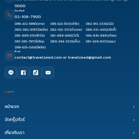
11000
โทรศัพท์
02-108-7900
099-432-9990
(อาย)
095-524-5513
(เติร์ก)
082-913-3336
(นินิ)
080-082-9197
(รัสเซีย)
062-103-3313
(ใบเตย)
086-331-4402
(ลัคกี้)
093-889-5151
(ฟ้าใส)
061-889-9492
(วิววี่)
094-845-8881
(ก้อย)
097-091-7971
(โจริญ)
080-394-3310
(เก็บ)
081-639-8333
(แอม)
099-635-0416
(โฟล์ค)
อีเมล
contact@travelzeed.com
or
travelzeed@gmail.com
เมนูหลัก
หน้าแรก
จัดกรุ๊ปทัวร์
เกี่ยวกับเรา