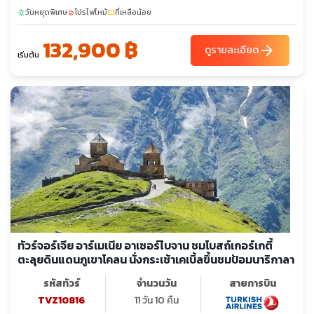
(SEVANAVANK) - เมืองน้ำแร่เจอร์มุก - คันซอเรฟท์ - กระเช้าไฟฟ้า
วันหยุดพิเศษ
โปรไฟไหม้
ที่เหลือน้อย
sunny
local_fire_department
confirmation_number
ทาเทฟ (ยาวที่สุดในโลก)มหาวิหารทาเทฟกลางหุบเขา – โนราแวงค์ -
132,900 ฿
เยเรวาน - เมืองเอชมีอัดซิน – มหาวิหารซวาร์ตโนทส์ชมเมืองเยเรวาน
arrow_forward
ดูรายละเอียด
เริ่มต้น
- เดอะคาสเคส - น้ำพุเต้นระบำ
ทัวร์จอร์เจีย อาร์เมเนีย อาเซอร์ไบจาน ชมโบสถ์เกอร์เกตี้
ตะลุยดินแดนภูเขาโคลน นั่งกระเช้าเคเบิ้ลขึ้นชมป้อมนาริกาลา
รหัสทัวร์
จำนวนวัน
สายการบิน
TVZ10816
11 วัน 10 คืน