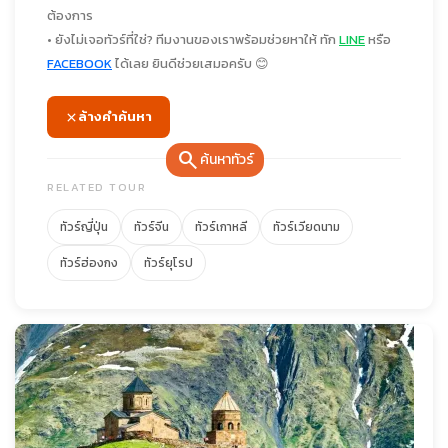
ต้องการ
• ยังไม่เจอทัวร์ที่ใช่? ทีมงานของเราพร้อมช่วยหาให้ ทัก
LINE
หรือ
FACEBOOK
ได้เลย ยินดีช่วยเสมอครับ 😊
ล้างคำค้นหา
search
ค้นหาทัวร์
RELATED TOUR
ทัวร์ญี่ปุ่น
ทัวร์จีน
ทัวร์เกาหลี
ทัวร์เวียดนาม
ทัวร์ฮ่องกง
ทัวร์ยุโรป