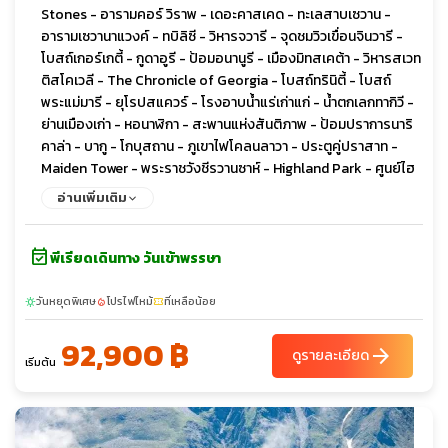
Stones - อารามคอร์ วิราพ - เดอะคาสเคด - ทะเลสาบเซวาน -
อารามเซวานาแวงค์ - ทบิลิซี - วิหารจวารี - จุดชมวิวเขื่อนจินวารี -
โบสถ์เกอร์เกตี้ - กูดาอูรี - ป้อมอนานูรี - เมืองมิทสเคต้า - วิหารสเวท
ติสโคเวลี - The Chronicle of Georgia - โบสถ์ทรินิตี้ - โบสถ์
พระแม่มารี - ยุโรปสแควร์ - โรงอาบน้ำแร่เก่าแก่ - น้ำตกเลกทากิวี -
ย่านเมืองเก่า - หอนาฬิกา - สะพานแห่งสันติภาพ - ป้อมปราการนาริ
คาล่า - บากู - โกบุสถาน - ภูเขาไฟโคลนลาวา - ประตูคู่ปราสาท -
Maiden Tower - พระราชวังชีรวานซาห์ - Highland Park - ศูนย์ไฮ
ดาร์ อาลิเยฟ - ยานาร์แด็ก - วิหารแห่งไฟ
อ่านเพิ่มเติม
event_available
พีเรียดเดินทาง วันเข้าพรรษา
วันหยุดพิเศษ
โปรไฟไหม้
ที่เหลือน้อย
sunny
local_fire_department
confirmation_number
92,900 ฿
arrow_forward
ดูรายละเอียด
เริ่มต้น