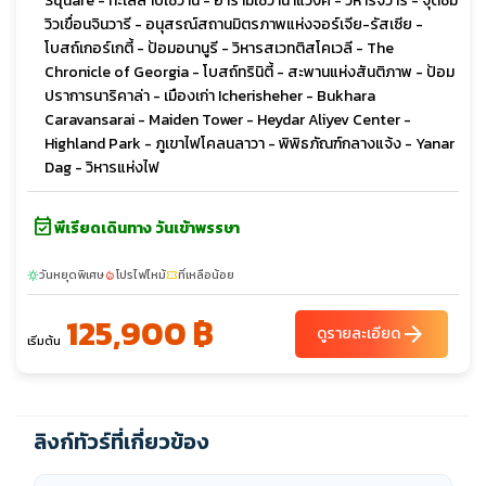
Square - ทะเลสาบเซวาน - อารามเซวานาแวงค์ - วิหารจวารี - จุดชม
วิวเขื่อนจินวารี - อนุสรณ์สถานมิตรภาพแห่งจอร์เจีย-รัสเซีย -
โบสถ์เกอร์เกตี้ - ป้อมอนานูรี - วิหารสเวทติสโคเวลี - The
Chronicle of Georgia - โบสถ์ทรินิตี้ - สะพานแห่งสันติภาพ - ป้อม
ปราการนาริคาล่า - เมืองเก่า Icherisheher - Bukhara
Caravansarai - Maiden Tower - Heydar Aliyev Center -
Highland Park - ภูเขาไฟโคลนลาวา - พิพิธภัณฑ์กลางแจ้ง - Yanar
Dag - วิหารแห่งไฟ
event_available
พีเรียดเดินทาง วันเข้าพรรษา
วันหยุดพิเศษ
โปรไฟไหม้
ที่เหลือน้อย
sunny
local_fire_department
confirmation_number
125,900 ฿
arrow_forward
ดูรายละเอียด
เริ่มต้น
ลิงก์ทัวร์ที่เกี่ยวข้อง