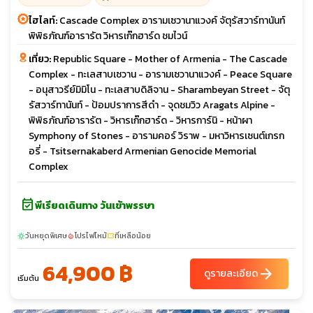
ไฮไลท์:
Cascade Complex อารามเซวานาแวงค์ จัตุรัสวาร์ทานันท์
พิพิธภัณฑ์อารารัต วิหารเก๊กฮาร์ด ชมไวน์
เที่ยว:
Republic Square - Mother of Armenia - The Cascade
Complex - ทะเลสาบเซวาน - อารามเซวานาแวงค์ - Peace Square
- อนุสาวรีย์มิมิโน - ทะเลสาบดิลิจาน - Sharambeyan Street - จัตุ
รัสวาร์ทานันท์ - ป้อมปราการสีดำ - จุดชมวิว Aragats Alpine -
พิพิธภัณฑ์อารารัต - วิหารเก๊กฮาร์ด - วิหารการ์นิ - หน้าผา
Symphony of Stones - อารามคอร์ วิราพ - มหาวิหารเซนต์เกรก
อรี่ - Tsitsernakaberd Armenian Genocide Memorial
Complex
event_available
พีเรียดเดินทาง วันเข้าพรรษา
วันหยุดพิเศษ
โปรไฟไหม้
ที่เหลือน้อย
sunny
local_fire_department
confirmation_number
64,900 ฿
arrow_forward
ดูรายละเอียด
เริ่มต้น