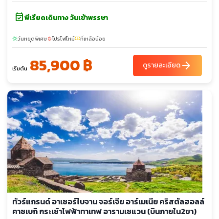
event_available
พีเรียดเดินทาง วันเข้าพรรษา
วันหยุดพิเศษ
โปรไฟไหม้
ที่เหลือน้อย
sunny
local_fire_department
confirmation_number
85,900 ฿
arrow_forward
ดูรายละเอียด
เริ่มต้น
ทัวร์แกรนด์ อาเซอร์ไบจาน จอร์เจีย อาร์เมเนีย คริสตัลฮอลล์
คาซเบกิ กระเช้าไฟฟ้าทาเทฟ อารามเซแวน (บินภายใน2ขา)