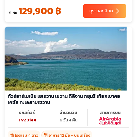
129,900 ฿
arrow_forward
ดูรายละเอียด
เริ่มต้น
ทัวร์อาร์เมเนีย เยเรวาน เซวาน ดิลิจาน กยุมริ เทือกเขาคอ
เคซัส ทะเลสาบเซวาน
รหัสทัวร์
จำนวนวัน
สายการบิน
TVZ3144
6 วัน 4 คืน
hotel_class
restaurant
โรงแรม 4 ดาว
อาหาร 12 มื้อ + บนเครื่อง