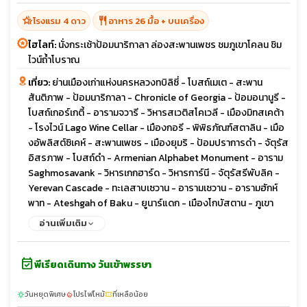
hotel_class
restaurant
โรงแรม 4 ดาว
อาหาร 26 มื้อ + บนเครื่อง
ไฮไลท์:
นั่งกระเช้าป้อมนาริกาลา ล่องสะพานเพชร ชมภูเขาโคลน ชิม
ไวน์ถ้ำโบราณ
เที่ยว:
ย่านเมืองเก่าแห่งนครหลวงทบิลิซี่ - โบสถ์เมเต - สะพาน
สันติภาพ - ป้อมนาริกาลา - Chronicle of Georgia - ป้อมอนานูรี -
โบสถ์เกอร์เกตี้ - อารามจวารี - วิหารสเวติสโคเวลี - เมืองมิทสเคต้า
- โรงไวน์ Lago Wine Cellar - เมืองกอรี - พิพิธภัณฑ์สตาลิน - เมือ
งอัพลิสต์ซิเคห์ - สะพานเพชร - เมืองยุมริ - ป้อมปราการดำ - จัตุรัส
อิสรภาพ - โบสถ์ดำ - Armenian Alphabet Monument - อาราม
Saghmosavank - วิหารเกกฮาร์ด - วิหารการ์นี - จัตุรัสรีพับลิค -
Yerevan Cascade - ทะเลสาบเซวาน - อารามเซวาน - อารามฮักห์
พาท - Ateshgah of Baku - ยูนาร์แดก - เมืองโกบัสตาน - ภูเขา
โคลน - เมืองเก่าบากู - พระราชวังแห่งราชวงศ์เชอร์วาน - คาราวาน
อ่านเพิ่มเติม
ซาราย - หอคอยไมเต้น
event_available
พีเรียดเดินทาง วันเข้าพรรษา
วันหยุดพิเศษ
โปรไฟไหม้
ที่เหลือน้อย
sunny
local_fire_department
confirmation_number