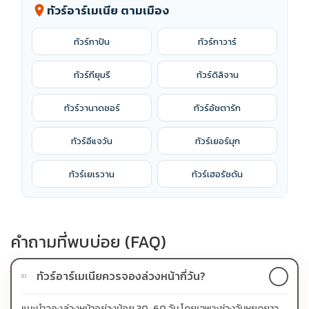
ทัวร์อาร์เมเนีย ตามเมือง
location_on
ทัวร์กาปัน
ทัวร์กาวาร์
ทัวร์กียุมรี
ทัวร์ดิลิจาน
ทัวร์วานาดซอร์
ทัวร์อัชตารัก
ทัวร์อีแจวัน
ทัวร์เยอร์มุก
ทัวร์เยเรวาน
ทัวร์เฮอรัซดัน
คำถามที่พบบ่อย (FAQ)
ทัวร์อาร์เมเนียควรจองล่วงหน้ากี่วัน?
01
แนะนำจองล่วงหน้าอย่างน้อย 30-60 วัน โดยเฉพาะช่วงวันหยุดยาว