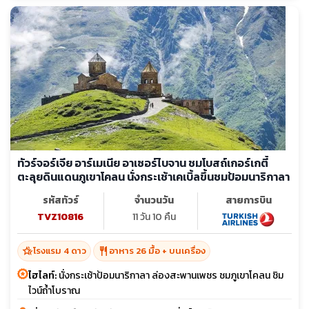
ทัวร์จอร์เจีย อาร์เมเนีย อาเซอร์ไบจาน ชมโบสถ์เกอร์เกตี้
ตะลุยดินแดนภูเขาโคลน นั่งกระเช้าเคเบิ้ลขึ้นชมป้อมนาริกาลา
รหัสทัวร์
จำนวนวัน
สายการบิน
TVZ10816
11 วัน 10 คืน
hotel_class
restaurant
โรงแรม 4 ดาว
อาหาร 26 มื้อ + บนเครื่อง
ไฮไลท์:
นั่งกระเช้าป้อมนาริกาลา ล่องสะพานเพชร ชมภูเขาโคลน ชิม
ไวน์ถ้ำโบราณ