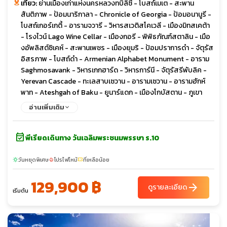
เที่ยว:
ย่านเมืองเก่าแห่งนครหลวงทบิลิซี่ - โบสถ์เมเต - สะพาน
สันติภาพ - ป้อมนาริกาลา - Chronicle of Georgia - ป้อมอนานูรี -
โบสถ์เกอร์เกตี้ - อารามจวารี - วิหารสเวติสโคเวลี - เมืองมิทสเคต้า
- โรงไวน์ Lago Wine Cellar - เมืองกอรี - พิพิธภัณฑ์สตาลิน - เมือ
งอัพลิสต์ซิเคห์ - สะพานเพชร - เมืองยุมริ - ป้อมปราการดำ - จัตุรัส
อิสรภาพ - โบสถ์ดำ - Armenian Alphabet Monument - อาราม
Saghmosavank - วิหารเกกฮาร์ด - วิหารการ์นี - จัตุรัสรีพับลิค -
Yerevan Cascade - ทะเลสาบเซวาน - อารามเซวาน - อารามฮักห์
พาท - Ateshgah of Baku - ยูนาร์แดก - เมืองโกบัสตาน - ภูเขา
โคลน - เมืองเก่าบากู - พระราชวังแห่งราชวงศ์เชอร์วาน - คาราวาน
อ่านเพิ่มเติม
ซาราย - หอคอยไมเต้น
event_available
พีเรียดเดินทาง วันเฉลิมพระชนมพรรษา ร.10
วันหยุดพิเศษ
โปรไฟไหม้
ที่เหลือน้อย
sunny
local_fire_department
confirmation_number
129,900 ฿
arrow_forward
ดูรายละเอียด
เริ่มต้น