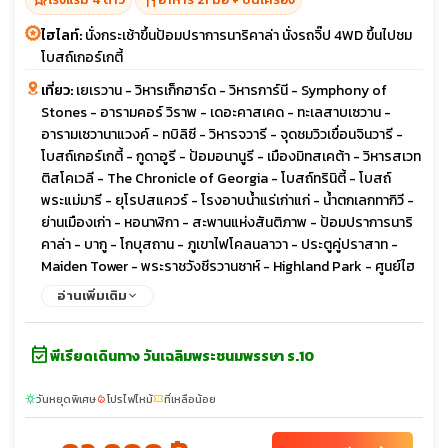
ไฮไลท์:
นั่งกระเช้าขึ้นป้อมปราการนาริคาล่า นั่งรถจิ๊ป 4WD ขึ้นไปชม
โบสถ์เกอร์เกตี้
เที่ยว:
เยเรวาน - วิหารเก็กฮาร์ด - วิหารการ์นี - Symphony of
Stones - อารามคอร์ วิราพ - เดอะคาสเคด - ทะเลสาบเซวาน -
อารามเซวานาแวงค์ - ทบิลิซี - วิหารจวารี - จุดชมวิวเขื่อนจินวารี -
โบสถ์เกอร์เกตี้ - กูดาอูรี - ป้อมอนานูรี - เมืองมิทสเคต้า - วิหารสเวท
ติสโคเวลี - The Chronicle of Georgia - โบสถ์ทรินิตี้ - โบสถ์
พระแม่มารี - ยุโรปสแควร์ - โรงอาบน้ำแร่เก่าแก่ - น้ำตกเลกทากิวี -
ย่านเมืองเก่า - หอนาฬิกา - สะพานแห่งสันติภาพ - ป้อมปราการนาริ
คาล่า - บากู - โกบุสถาน - ภูเขาไฟโคลนลาวา - ประตูคู่ปราสาท -
Maiden Tower - พระราชวังชีรวานซาห์ - Highland Park - ศูนย์ไฮ
ดาร์ อาลิเยฟ - ยานาร์แด็ก - วิหารแห่งไฟ
อ่านเพิ่มเติม
event_available
พีเรียดเดินทาง วันเฉลิมพระชนมพรรษา ร.10
วันหยุดพิเศษ
โปรไฟไหม้
ที่เหลือน้อย
sunny
local_fire_department
confirmation_number