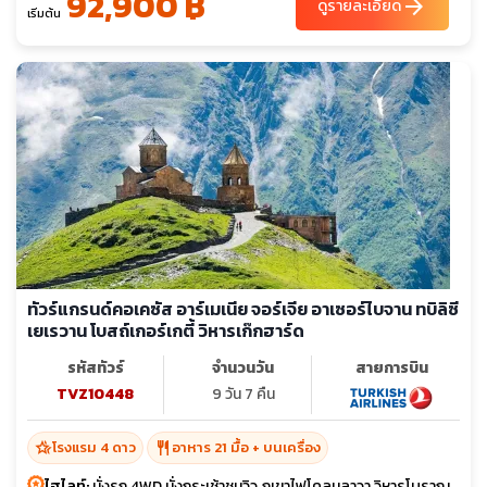
92,900 ฿
arrow_forward
ดูรายละเอียด
เริ่มต้น
ทัวร์แกรนด์คอเคซัส อาร์เมเนีย จอร์เจีย อาเซอร์ไบจาน ทบิลิซี
เยเรวาน โบสถ์เกอร์เกตี้ วิหารเก๊กฮาร์ด
รหัสทัวร์
จำนวนวัน
สายการบิน
TVZ10448
9 วัน 7 คืน
hotel_class
restaurant
โรงแรม 4 ดาว
อาหาร 21 มื้อ + บนเครื่อง
ไฮไลท์:
นั่งรถ 4WD นั่งกระเช้าชมวิว ภูเขาไฟโคลนลาวา วิหารโบราณ