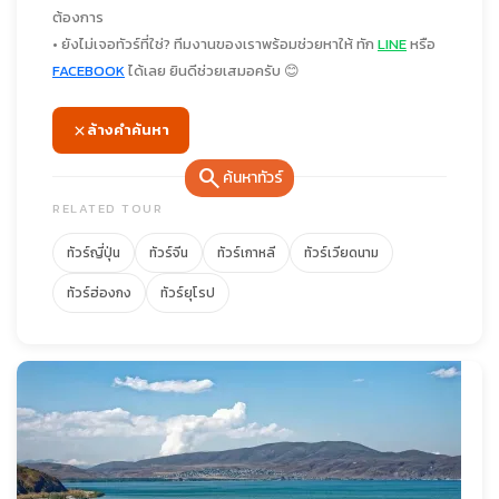
ต้องการ
• ยังไม่เจอทัวร์ที่ใช่? ทีมงานของเราพร้อมช่วยหาให้ ทัก
LINE
หรือ
FACEBOOK
ได้เลย ยินดีช่วยเสมอครับ 😊
ล้างคำค้นหา
search
ค้นหาทัวร์
RELATED TOUR
ทัวร์ญี่ปุ่น
ทัวร์จีน
ทัวร์เกาหลี
ทัวร์เวียดนาม
ทัวร์ฮ่องกง
ทัวร์ยุโรป