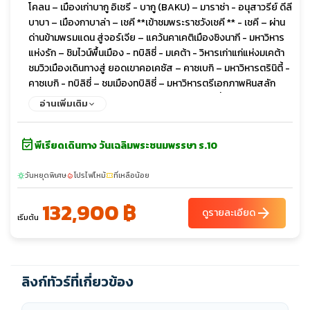
โคลน – เมืองเก่าบากู อิเชรี - บากู (BAKU) – มาราซ่า - อนุสาวรีย์ ดีลี
บาบา – เมืองกาบาล่า – เชคี **เข้าชมพระราชวังเชคี ** - เชคี – ผ่าน
ด่านข้ามพรมแดน สู่จอร์เจีย – แคว้นคาเคติเมืองซิงนากี - มหาวิหาร
แห่งรัก – ชิมไวน์พื้นเมือง - ทบิลิซี่ - มเคต้า - วิหารเก่าแก่แห่งมเคต้า
ชมวิวเมืองเดินทางสู่ ยอดเขาคอเคซัส – คาซเบกิ – มหาวิหารตรินิตี้ -
คาซเบกิ - ทบิลิซี่ – ชมเมืองทบิลิซี่ – มหาวิหารตรีเอกภาพหินสลัก
จอร์เจียน - สะพานสันติภาพ – ชมวิวเมือง - ทบิลิซี่ – เมืองโบราณ
อ่านเพิ่มเติม
อัพลิสทิคเฮ - โกรี – สตาลิน มิวเซียมเมืองเก่าจอร์เจีย ป้อมนาริคาร่า
- ชมเมืองเก่าทิบิลิซี่ - เมืองซาดาโคล – ข้ามพรมแดนสู่ ซาดาโคลอา
event_available
รามฮักพัท – เมืองดิลิจัน (The Little Switzerland) - ดิลิจัน – แคว้น
พีเรียดเดินทาง วันเฉลิมพระชนมพรรษา ร.10
ทะเลสาบเซวาน – ล่องเรือทะเลสาบเซวานอารามเซวานาแว๊งค์
(SEVANAVANK) - เมืองน้ำแร่เจอร์มุก - คันซอเรฟท์ - กระเช้าไฟฟ้า
วันหยุดพิเศษ
โปรไฟไหม้
ที่เหลือน้อย
sunny
local_fire_department
confirmation_number
ทาเทฟ (ยาวที่สุดในโลก)มหาวิหารทาเทฟกลางหุบเขา – โนราแวงค์ -
132,900 ฿
เยเรวาน - เมืองเอชมีอัดซิน – มหาวิหารซวาร์ตโนทส์ชมเมืองเยเรวาน
arrow_forward
ดูรายละเอียด
เริ่มต้น
- เดอะคาสเคส - น้ำพุเต้นระบำ
ลิงก์ทัวร์ที่เกี่ยวข้อง