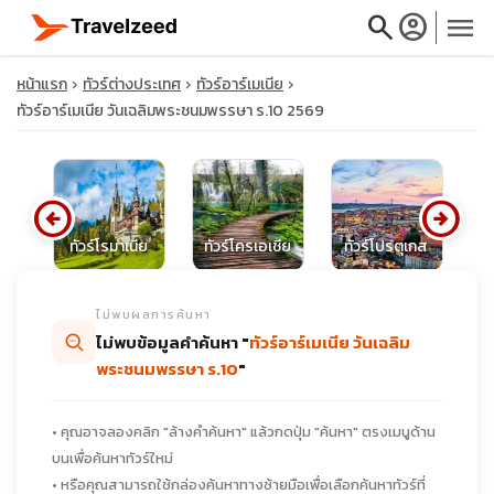
search
account_circle
menu
หน้าแรก
ทัวร์ต่างประเทศ
ทัวร์อาร์เมเนีย
ทัวร์อาร์เมเนีย วันเฉลิมพระชนมพรรษา ร.10 2569
close
arrow_circle_left
arrow_circle_right
ด์
ทัวร์โรมาเนีย
ทัวร์โครเอเชีย
ทัวร์โปรตุเกส
ท
travel_explore
ไม่พบผลการค้นหา
calendar_month
ไม่พบข้อมูลคำค้นหา "
ทัวร์อาร์เมเนีย วันเฉลิม
พระชนมพรรษา ร.10
"
search
• คุณอาจลองคลิก "ล้างคำค้นหา" แล้วกดปุ่ม "ค้นหา" ตรงเมนูด้าน
บนเพื่อค้นหาทัวร์ใหม่
• หรือคุณสามารถใช้กล่องค้นหาทางซ้ายมือเพื่อเลือกค้นหาทัวร์ที่