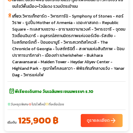
ชมโชว์พื้นเมือง+ไวน์แดง รวมบัตรเข้าชม
เที่ยว:
วิหารเก๊กฮาร์ด - วิหารการ์นิ - Symphony of Stones - คอร์
วิราพ - รูปปั้น Mother of Armenia - เดอะคาสเคด - Republic
Square - ทะเลสาบเซวาน - อารามเซวานาแวงค์ - วิหารจวารี - จุดชม
วิวเขื่อนจินวารี - อนุสรณ์สถานมิตรภาพแห่งจอร์เจีย-รัสเซีย -
โบสถ์เกอร์เกตี้ - ป้อมอนานูรี - วิหารสเวทติสโคเวลี - The
Chronicle of Georgia - โบสถ์ทรินิตี้ - สะพานแห่งสันติภาพ - ป้อม
ปราการนาริคาล่า - เมืองเก่า Icherisheher - Bukhara
Caravansarai - Maiden Tower - Heydar Aliyev Center -
Highland Park - ภูเขาไฟโคลนลาวา - พิพิธภัณฑ์กลางแจ้ง - Yanar
Dag - วิหารแห่งไฟ
event_available
พีเรียดเดินทาง วันเฉลิมพระชนมพรรษา ร.10
วันหยุดพิเศษ
โปรไฟไหม้
ที่เหลือน้อย
sunny
local_fire_department
confirmation_number
125,900 ฿
arrow_forward
ดูรายละเอียด
เริ่มต้น