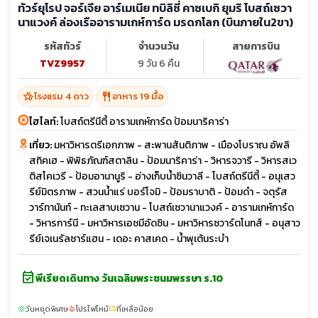
ทัวร์ยุโรป จอร์เจีย อาร์เมเนีย ทบิลิซี่ คาซเบกิ ยุมริ โบสถ์เซวา
นาแวงค์ ล่องเรืออารามเกห์การ์ด มรดกโลก (บินภายใน2ขา)
รหัสทัวร์
จำนวนวัน
สายการบิน
TVZ9957
9 วัน 6 คืน
hotel_class
restaurant
โรงแรม 4 ดาว
อาหาร 19 มื้อ
ไฮไลท์:
โบสถ์ตรีนีตี้ อารามเกห์การ์ด ป้อมนาริคาร่า
เที่ยว:
มหาวิหารตรีเอกภาพ - สะพานสันติภาพ - เมืองโบราณ อัพลิ
สทิคเฮ - พิพิธภัณฑ์สตาลิน - ป้อมนาริคาร่า - วิหารจวารี - วิหารสเว
ติสโคเวรี - ป้อมอานานูริ - อ่างเก็บน้ำซินวาลี - โบสถ์ตรีนีตี้ - อนุเสว
รีย์มิตรภาพ - สวนน้ำแร่ บอร์โจมิ - ป้อมราบาติ - ป้อมดำ - จตุรัส
วาร์ทานันท์ - ทะเลสาบเซวาน - โบสถ์เซวานาแวงค์ - อารามเกห์การ์ด
- วิหารการ์นี - มหาวิหารเอชมีอัดซิน - มหาวิหารซวาร์ตโนทส์ - อนุสาว
รีย์เจเนรัลซาร์แฮน - เดอะ คาสเคด - น้ำพุเต้นระบำ
event_available
พีเรียดเดินทาง วันเฉลิมพระชนมพรรษา ร.10
วันหยุดพิเศษ
โปรไฟไหม้
ที่เหลือน้อย
sunny
local_fire_department
confirmation_number