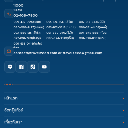
11000
โทรศัพท์
02-108-7900
099-432-9990
(อาย)
095-524-5513
(เติร์ก)
082-913-3336
(นินิ)
080-082-9197
(รัสเซีย)
062-103-3313
(ใบเตย)
086-331-4402
(ลัคกี้)
093-889-5151
(ฟ้าใส)
061-889-9492
(วิววี่)
094-845-8881
(ก้อย)
097-091-7971
(โจริญ)
080-394-3310
(เก็บ)
081-639-8333
(แอม)
099-635-0416
(โฟล์ค)
อีเมล
contact@travelzeed.com
or
travelzeed@gmail.com
เมนูหลัก
หน้าแรก
จัดกรุ๊ปทัวร์
เกี่ยวกับเรา