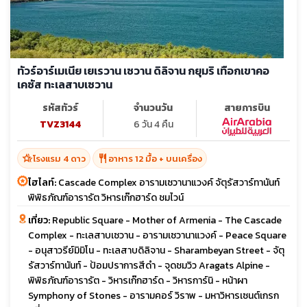
ทัวร์อาร์เมเนีย เยเรวาน เซวาน ดิลิจาน กยุมริ เทือกเขาคอ
เคซัส ทะเลสาบเซวาน
รหัสทัวร์
จำนวนวัน
สายการบิน
TVZ3144
6 วัน 4 คืน
hotel_class
restaurant
โรงแรม 4 ดาว
อาหาร 12 มื้อ + บนเครื่อง
ไฮไลท์:
Cascade Complex อารามเซวานาแวงค์ จัตุรัสวาร์ทานันท์
พิพิธภัณฑ์อารารัต วิหารเก๊กฮาร์ด ชมไวน์
เที่ยว:
Republic Square - Mother of Armenia - The Cascade
Complex - ทะเลสาบเซวาน - อารามเซวานาแวงค์ - Peace Square
- อนุสาวรีย์มิมิโน - ทะเลสาบดิลิจาน - Sharambeyan Street - จัตุ
รัสวาร์ทานันท์ - ป้อมปราการสีดำ - จุดชมวิว Aragats Alpine -
พิพิธภัณฑ์อารารัต - วิหารเก๊กฮาร์ด - วิหารการ์นิ - หน้าผา
Symphony of Stones - อารามคอร์ วิราพ - มหาวิหารเซนต์เกรก