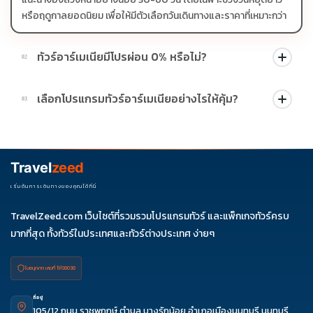
หรือฤดูกาลยอดนิยม เพื่อให้มีตัวเลือกวันเดินทางและราคาที่เหมาะกว่า
ทัวร์อาร์เมเนียมีโปรผ่อน 0% หรือไม่?
02
บางโปรแกรมมีโปรผ่อน 0% หรือโปรโมชั่นบัตรเครดิตตามเงื่อนไขที่
เลือกโปรแกรมทัวร์อาร์เมเนียอย่างไรให้คุ้ม?
03
บริษัทกำหนด สามารถดูสัญลักษณ์โปรโมชั่นในรายการทัวร์แต่ละ
รายการได้
ควรดูจำนวนวัน ไฮไลต์ที่รวมจริง โรงแรม สายการบิน มื้ออาหาร และ
ช่วงราคา ไม่ควรเทียบจากราคาต่ำสุดเพียงอย่างเดียว
Travel
zeed
เริ่มต้นการเดินทางของคุณได้ที่นี่
TravelZeed.com เว็บไซต์ที่รวมรวมโปรแกรมทัวร์ และแพ็กเกจทัวร์ครบ
มากที่สุด ทั้งทัวร์ในประเทศและทัวร์ต่างประเทศ ง่ายๆ
ใบอนุญาต เลขที่ 11/08038
ที่อยู่
105/12 ถนน ราชพฤกษ์ ตำบล บางรักน้อย อำเภอเมืองนนทบุรี นนทบุรี