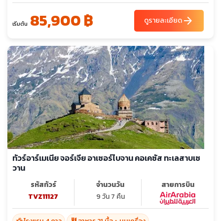
85,900 ฿
arrow_forward
ดูรายละเอียด
เริ่มต้น
ทัวร์อาร์เมเนีย จอร์เจีย อาเซอร์ไบจาน คอเคซัส ทะเลสาบเซ
วาน
รหัสทัวร์
จำนวนวัน
สายการบิน
TVZ11127
9 วัน 7 คืน
hotel_class
restaurant
โรงแรม 4 ดาว
อาหาร 21 มื้อ + บนเครื่อง