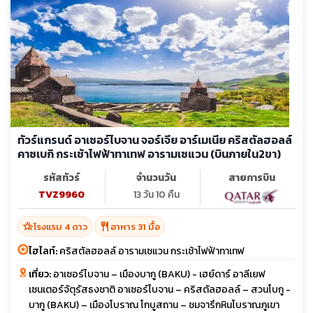
ทัวร์แกรนด์ อาเซอร์ไบจาน จอร์เจีย อาร์เมเนีย คริสตัลฮอลล์
คาซเบกิ กระเช้าไฟฟ้าทาเทฟ อารามเซแวน (บินภายใน2ขา)
รหัสทัวร์
จำนวนวัน
สายการบิน
TVZ9960
13 วัน 10 คืน
hotel_class
restaurant
โรงแรม 4 ดาว
อาหาร 31 มื้อ
ไฮไลท์:
คริสตัลฮอลล์ อารามเซแวน กระเช้าไฟฟ้าทาเทฟ
เที่ยว:
อาเซอร์ไบจาน – เมืองบากู (BAKU) - เฮย์ดาร์ อาลีเยฟ
เซนเตอร์จัตุรัสธงชาติ อาเซอร์ไบจาน – คริสตัลฮอลล์ – สวนโบกู -
บากู (BAKU) – เมืองโบราณ โกบูสถาน – ชมจารึกหินโบราณภูเขา