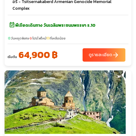
อรี่ - Tsitsernakaberd Armenian Genocide Memorial
Complex
event_available
พีเรียดเดินทาง วันเฉลิมพระชนมพรรษา ร.10
วันหยุดพิเศษ
โปรไฟไหม้
ที่เหลือน้อย
sunny
local_fire_department
confirmation_number
64,900 ฿
arrow_forward
ดูรายละเอียด
เริ่มต้น