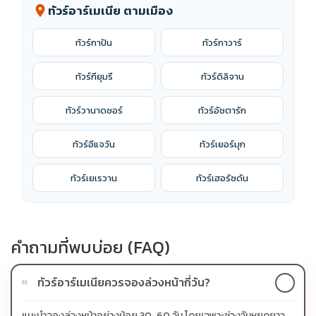
ทัวร์อาร์เมเนีย ตามเมือง
location_on
ทัวร์กาปัน
ทัวร์กาวาร์
ทัวร์กียุมรี
ทัวร์ดิลิจาน
ทัวร์วานาดซอร์
ทัวร์อัชตารัก
ทัวร์อีแจวัน
ทัวร์เยอร์มุก
ทัวร์เยเรวาน
ทัวร์เฮอรัซดัน
คำถามที่พบบ่อย (FAQ)
ทัวร์อาร์เมเนียควรจองล่วงหน้ากี่วัน?
01
แนะนำจองล่วงหน้าอย่างน้อย 30-60 วัน โดยเฉพาะช่วงวันหยุดยาว