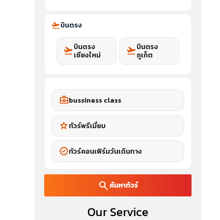
flight_takeoff
บินตรง
บินตรง
บินตรง
flight_takeoff
flight_takeoff
เชียงใหม่
ภูเก็ต
business_center
bussiness class
star
ทัวร์พรีเมี่ยม
verified
ทัวร์คอนเฟิร์มวันเดินทาง
search
ค้นหาทัวร์
Our Service