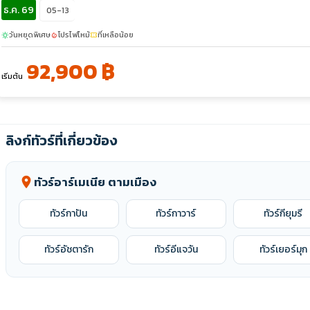
ธ.ค. 69
05-13
วันหยุดพิเศษ
โปรไฟไหม้
ที่เหลือน้อย
sunny
local_fire_department
confirmation_number
92,900 ฿
เริ่มต้น
ลิงก์ทัวร์ที่เกี่ยวข้อง
ทัวร์อาร์เมเนีย ตามเมือง
location_on
ทัวร์กาปัน
ทัวร์กาวาร์
ทัวร์กียุมรี
ทัวร์อัชตารัก
ทัวร์อีแจวัน
ทัวร์เยอร์มุก