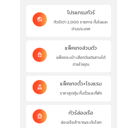
โปรแกรมทัวร์
travel_explore
ทัวร์กว่า 2,000 รายการ ทั้งในและ
ต่างประเทศ
แพ็คเกจส่วนตัว
travel_luggage_and_bags
แพ็คกระเป๋า เลือกวันเดินทางได้
ตามใจคุณ
แพ็คเกจตั๋ว+โรงแรม
flights_and_hotels
ราคาสุดคุ้ม ทั้งตั๋วและที่พัก
ทัวร์ล่องเรือ
directions_boat
ล่องเรือสำราญระดับโลก