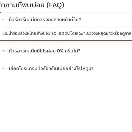
คำถามที่พบบ่อย (FAQ)
ทัวร์อาร์เมเนียควรจองล่วงหน้ากี่วัน?
01
แนะนำจองล่วงหน้าอย่างน้อย 30-60 วัน โดยเฉพาะช่วงวันหยุดยาวหรือฤดูกาลยอดน
ทัวร์อาร์เมเนียมีโปรผ่อน 0% หรือไม่?
02
บางโปรแกรมมีโปรผ่อน 0% หรือโปรโมชั่นบัตรเครดิตตามเงื่อนไขที่บริษัทกำห
เลือกโปรแกรมทัวร์อาร์เมเนียอย่างไรให้คุ้ม?
03
ควรดูจำนวนวัน ไฮไลต์ที่รวมจริง โรงแรม สายการบิน มื้ออาหาร และช่วงราคา ไ