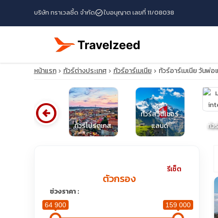
check_circle
บริษัท ทราเวลซี้ด จำกัด
ใบอนุญาต เลขที่ 11/08038
หน้าแรก
ทัวร์ต่างประเทศ
ทัวร์อาร์เมเนีย
ทัวร์อาร์เมเนีย วันพ่
arrow_circle_left
ทัวร์สวิตเซอร์
ทัวร์ไซปรัส
ทัวร์โปรตุเกส
แลนด์
ทัวร
travel_explore
รีเซ็ต
ตัวกรอง
calendar_month
ช่วงราคา :
64 900
159 000
search