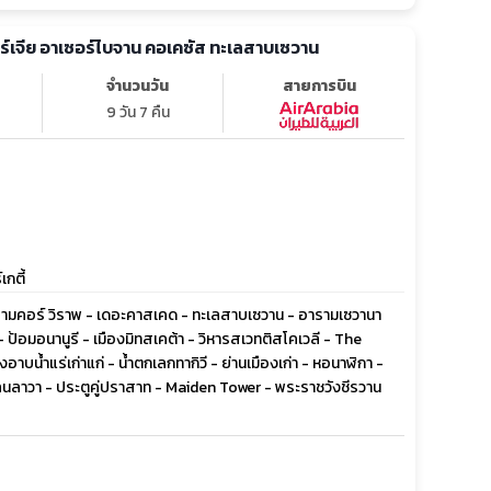
จอร์เจีย อาเซอร์ไบจาน คอเคซัส ทะเลสาบเซวาน
จำนวนวัน
สายการบิน
9 วัน 7 คืน
เกตี้
ารามคอร์ วิราพ - เดอะคาสเคด - ทะเลสาบเซวาน - อารามเซวานา
ูรี - ป้อมอนานูรี - เมืองมิทสเคต้า - วิหารสเวทติสโคเวลี - The
อาบน้ำแร่เก่าแก่ - น้ำตกเลกทากิวี - ย่านเมืองเก่า - หอนาฬิกา -
ลนลาวา - ประตูคู่ปราสาท - Maiden Tower - พระราชวังชีรวาน