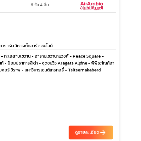
6 วัน 4 คืน
ารารัต วิหารเก๊กฮาร์ด ชมไวน์
 ทะเลสาบเซวาน - อารามเซวานาแวงค์ - Peace Square -
นท์ - ป้อมปราการสีดำ - จุดชมวิว Aragats Alpine - พิพิธภัณฑ์อา
มคอร์ วิราพ - มหาวิหารเซนต์เกรกอรี่ - Tsitsernakaberd
arrow_forward
ดูรายละเอียด