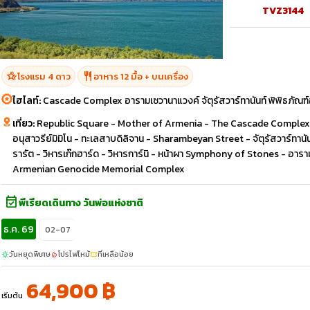
TVZ3144
hotel_class
restaurant
โรงแรม 4 ดาว
อาหาร 12 มื้อ + บนเครื่อง
ไฮไลท์:
Cascade Complex อารามเซวานาแวงค์ จัตุรัสวาร์ทานันท์ พิพิธภัณฑ์อ
เที่ยว:
Republic Square - Mother of Armenia - The Cascade Complex -
อนุสาวรีย์มิมิโน - ทะเลสาบดิลิจาน - Sharambeyan Street - จัตุรัสวาร์ทานั
รารัต - วิหารเก๊กฮาร์ด - วิหารการ์นิ - หน้าผา Symphony of Stones - อารา
Armenian Genocide Memorial Complex
event_available
พีเรียดเดินทาง วันพ่อแห่งชาติ
ธ.ค. 69
02-07
วันหยุดพิเศษ
โปรไฟไหม้
ที่เหลือน้อย
sunny
local_fire_department
confirmation_number
64,900 ฿
เริ่มต้น