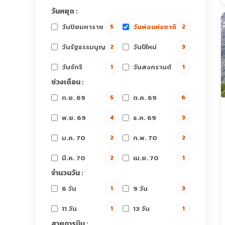
วันหยุด :
วันปิยมหาราช
วันพ่อแห่งชาติ
5
2
วันรัฐธรรมนูญ
วันปีใหม่
2
3
วันจักรี
วันสงกรานต์
1
1
ช่วงเดือน :
ก.ย. 69
ต.ค. 69
5
6
พ.ย. 69
ธ.ค. 69
4
3
ม.ค. 70
ก.พ. 70
2
2
มี.ค. 70
เม.ย. 70
2
1
จำนวนวัน :
6 วัน
9 วัน
1
3
11 วัน
13 วัน
1
1
สายการบิน :