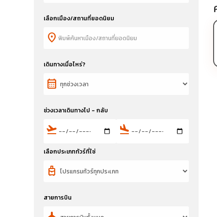
เลือกเมือง/สถานที่ยอดนิยม
location_on
เดินทางเมื่อไหร่?
calendar_month
ช่วงเวลาเดินทางไป - กลับ
flight_takeoff
flight_land
เลือกประเภททัวร์ที่ใช่
travel_luggage_and_bags
สายการบิน