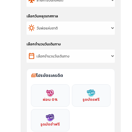
flight
เลือกวันหยุดเทศกาล
sunny
เลือกจำนวนวันเดินทาง
calendar_today
payments
โปรบัตรเครดิต
ผ่อน 0%
รูดบัตรฟรี
รูดมัดจำฟรี