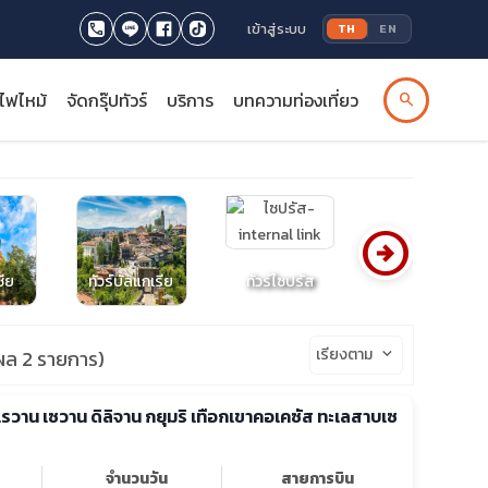
เข้าสู่ระบบ
TH
EN
รไฟไหม้
จัดกรุ๊ปทัวร์
บริการ
บทความท่องเที่ยว
search
arrow_circle_right
ซีย
ทัวร์บัลแกเรีย
ทัวร์ไซปรัส
ทัวร์โปรตุเกส
เรียงตาม
keyboard_arrow_down
ล 2 รายการ)
เยเรวาน เซวาน ดิลิจาน กยุมริ เทือกเขาคอเคซัส ทะเลสาบเซ
จำนวนวัน
สายการบิน