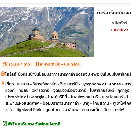
ทัวร์อาร์เมเนีย 
รหัสทัวร์
TVZ11127
hotel_class
restaurant
โรงแรม 4 ดาว
อาหาร 21 มื้อ + บนเครื่อง
ไฮไลท์:
นั่งกระเช้าขึ้นป้อมปราการนาริคาล่า นั่งรถจิ๊ป 4WD ขึ้นไปชมโบสถ์เกอร์
เที่ยว:
เยเรวาน - วิหารเก็กฮาร์ด - วิหารการ์นี - Symphony of Stones - อ
แวงค์ - ทบิลิซี - วิหารจวารี - จุดชมวิวเขื่อนจินวารี - โบสถ์เกอร์เกตี้ - กูดาอ
Chronicle of Georgia - โบสถ์ทรินิตี้ - โบสถ์พระแม่มารี - ยุโรปสแควร์ - โรง
สะพานแห่งสันติภาพ - ป้อมปราการนาริคาล่า - บากู - โกบุสถาน - ภูเขาไฟโค
ซาห์ - Highland Park - ศูนย์ไฮดาร์ อาลิเยฟ - ยานาร์แด็ก - วิหารแห่งไฟ
event_available
พีเรียดเดินทาง วันพ่อแห่งชาติ