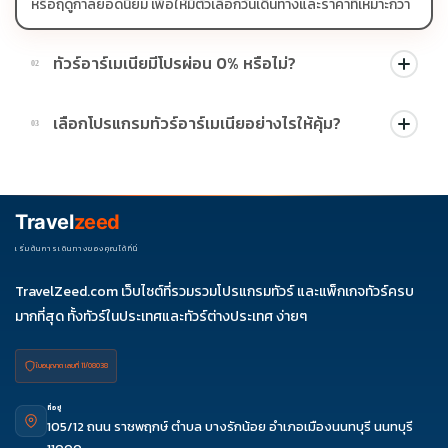
หรือฤดูกาลยอดนิยม เพื่อให้มีตัวเลือกวันเดินทางและราคาที่เหมาะกว่า
ทัวร์อาร์เมเนียมีโปรผ่อน 0% หรือไม่?
02
บางโปรแกรมมีโปรผ่อน 0% หรือโปรโมชั่นบัตรเครดิตตามเงื่อนไขที่
เลือกโปรแกรมทัวร์อาร์เมเนียอย่างไรให้คุ้ม?
03
บริษัทกำหนด สามารถดูสัญลักษณ์โปรโมชั่นในรายการทัวร์แต่ละ
รายการได้
ควรดูจำนวนวัน ไฮไลต์ที่รวมจริง โรงแรม สายการบิน มื้ออาหาร และ
ช่วงราคา ไม่ควรเทียบจากราคาต่ำสุดเพียงอย่างเดียว
Travel
zeed
เริ่มต้นการเดินทางของคุณได้ที่นี่
TravelZeed.com เว็บไซต์ที่รวมรวมโปรแกรมทัวร์ และแพ็กเกจทัวร์ครบ
มากที่สุด ทั้งทัวร์ในประเทศและทัวร์ต่างประเทศ ง่ายๆ
ใบอนุญาต เลขที่ 11/08038
ที่อยู่
105/12 ถนน ราชพฤกษ์ ตำบล บางรักน้อย อำเภอเมืองนนทบุรี นนทบุรี