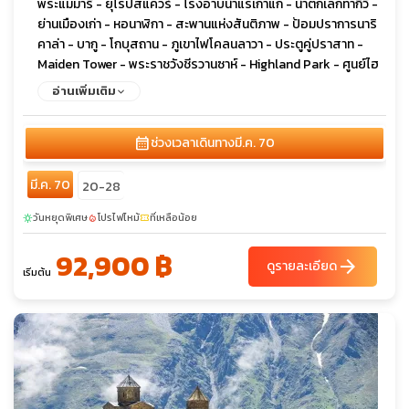
พระแม่มารี - ยุโรปสแควร์ - โรงอาบน้ำแร่เก่าแก่ - น้ำตกเลกทากิวี -
ย่านเมืองเก่า - หอนาฬิกา - สะพานแห่งสันติภาพ - ป้อมปราการนาริ
คาล่า - บากู - โกบุสถาน - ภูเขาไฟโคลนลาวา - ประตูคู่ปราสาท -
Maiden Tower - พระราชวังชีรวานซาห์ - Highland Park - ศูนย์ไฮ
ดาร์ อาลิเยฟ - ยานาร์แด็ก - วิหารแห่งไฟ
อ่านเพิ่มเติม
calendar_month
ช่วงเวลาเดินทาง
มี.ค. 70
มี.ค. 70
20-28
วันหยุดพิเศษ
โปรไฟไหม้
ที่เหลือน้อย
sunny
local_fire_department
confirmation_number
92,900 ฿
arrow_forward
ดูรายละเอียด
เริ่มต้น