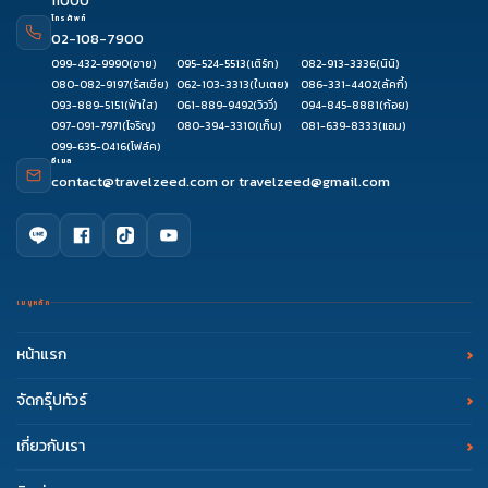
11000
โทรศัพท์
02-108-7900
099-432-9990
(อาย)
095-524-5513
(เติร์ก)
082-913-3336
(นินิ)
080-082-9197
(รัสเซีย)
062-103-3313
(ใบเตย)
086-331-4402
(ลัคกี้)
093-889-5151
(ฟ้าใส)
061-889-9492
(วิววี่)
094-845-8881
(ก้อย)
097-091-7971
(โจริญ)
080-394-3310
(เก็บ)
081-639-8333
(แอม)
099-635-0416
(โฟล์ค)
อีเมล
contact@travelzeed.com
or
travelzeed@gmail.com
เมนูหลัก
หน้าแรก
จัดกรุ๊ปทัวร์
เกี่ยวกับเรา