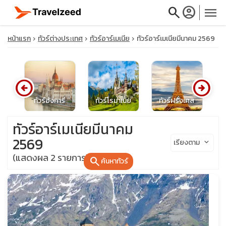
search
account_circle
menu
หน้าแรก
ทัวร์ต่างประเทศ
ทัวร์อาร์เมเนีย
ทัวร์อาร์เมเนียมีนาคม 2569
arrow_circle_left
arrow_circle_right
close
รัฐ
ทัวร์ฮังการี
ทัวร์โรมาเนีย
ทัวร์ฝรั่งเศส
ท
travel_explore
ทัวร์อาร์เมเนียมีนาคม
2569
เรียงตาม
keyboard_arrow_down
calendar_month
(แสดงผล 2 รายการ)
search
ค้นหาทัวร์
search