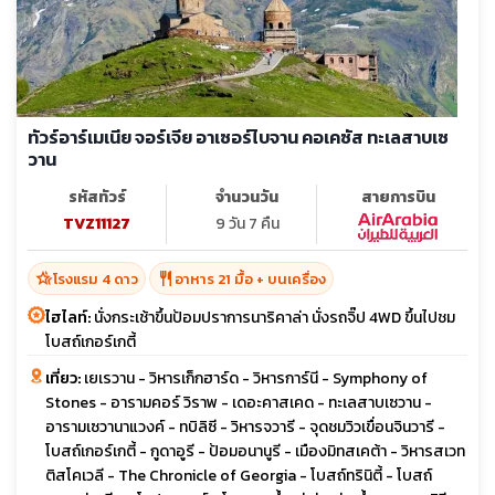
ทัวร์อาร์เมเนีย จอร์เจีย อาเซอร์ไบจาน คอเคซัส ทะเลสาบเซ
วาน
รหัสทัวร์
จำนวนวัน
สายการบิน
TVZ11127
9 วัน 7 คืน
hotel_class
restaurant
โรงแรม 4 ดาว
อาหาร 21 มื้อ + บนเครื่อง
ไฮไลท์:
นั่งกระเช้าขึ้นป้อมปราการนาริคาล่า นั่งรถจิ๊ป 4WD ขึ้นไปชม
โบสถ์เกอร์เกตี้
เที่ยว:
เยเรวาน - วิหารเก็กฮาร์ด - วิหารการ์นี - Symphony of
Stones - อารามคอร์ วิราพ - เดอะคาสเคด - ทะเลสาบเซวาน -
อารามเซวานาแวงค์ - ทบิลิซี - วิหารจวารี - จุดชมวิวเขื่อนจินวารี -
โบสถ์เกอร์เกตี้ - กูดาอูรี - ป้อมอนานูรี - เมืองมิทสเคต้า - วิหารสเวท
ติสโคเวลี - The Chronicle of Georgia - โบสถ์ทรินิตี้ - โบสถ์