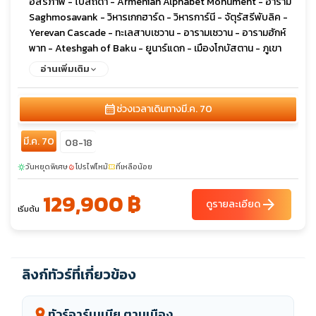
อิสรภาพ - โบสถ์ดำ - Armenian Alphabet Monument - อาราม
Saghmosavank - วิหารเกกฮาร์ด - วิหารการ์นี - จัตุรัสรีพับลิค -
Yerevan Cascade - ทะเลสาบเซวาน - อารามเซวาน - อารามฮักห์
พาท - Ateshgah of Baku - ยูนาร์แดก - เมืองโกบัสตาน - ภูเขา
โคลน - เมืองเก่าบากู - พระราชวังแห่งราชวงศ์เชอร์วาน - คาราวาน
อ่านเพิ่มเติม
ซาราย - หอคอยไมเต้น
calendar_month
ช่วงเวลาเดินทาง
มี.ค. 70
มี.ค. 70
08-18
วันหยุดพิเศษ
โปรไฟไหม้
ที่เหลือน้อย
sunny
local_fire_department
confirmation_number
129,900 ฿
arrow_forward
ดูรายละเอียด
เริ่มต้น
ลิงก์ทัวร์ที่เกี่ยวข้อง
ทัวร์อาร์เมเนีย ตามเมือง
location_on