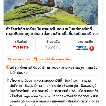
ทัวร์จอร์เจีย อาร์เมเนีย อาเซอร์ไบจาน ชมโบสถ์เกอร์เกตี้
ตะลุยดินแดนภูเขาโคลน นั่งกระเช้าเคเบิ้ลขึ้นชมป้อมนาริกาลา
รหัสทัวร์
จำนวนวัน
สายการบิน
TVZ10816
11 วัน 10 คืน
hotel_class
restaurant
โรงแรม 4 ดาว
อาหาร 26 มื้อ + บนเครื่อง
ไฮไลท์:
นั่งกระเช้าป้อมนาริกาลา ล่องสะพานเพชร ชมภูเขาโคลน ชิม
ไวน์ถ้ำโบราณ
เที่ยว:
ย่านเมืองเก่าแห่งนครหลวงทบิลิซี่ - โบสถ์เมเต - สะพาน
สันติภาพ - ป้อมนาริกาลา - Chronicle of Georgia - ป้อมอนานูรี -
โบสถ์เกอร์เกตี้ - อารามจวารี - วิหารสเวติสโคเวลี - เมืองมิทสเคต้า
- โรงไวน์ Lago Wine Cellar - เมืองกอรี - พิพิธภัณฑ์สตาลิน - เมือ
งอัพลิสต์ซิเคห์ - สะพานเพชร - เมืองยุมริ - ป้อมปราการดำ - จัตุรัส