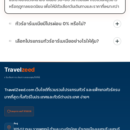
หรือฤดูกาลยอดนิยม เพื่อให้มีตัวเลือกวันเดินทางและราคาที่เหมาะกว่า
ทัวร์อาร์เมเนียมีโปรผ่อน 0% หรือไม่?
02
บางโปรแกรมมีโปรผ่อน 0% หรือโปรโมชั่นบัตรเครดิตตามเงื่อนไขที่
เลือกโปรแกรมทัวร์อาร์เมเนียอย่างไรให้คุ้ม?
03
บริษัทกำหนด สามารถดูสัญลักษณ์โปรโมชั่นในรายการทัวร์แต่ละ
รายการได้
ควรดูจำนวนวัน ไฮไลต์ที่รวมจริง โรงแรม สายการบิน มื้ออาหาร และ
ช่วงราคา ไม่ควรเทียบจากราคาต่ำสุดเพียงอย่างเดียว
Travel
zeed
เริ่มต้นการเดินทางของคุณได้ที่นี่
TravelZeed.com เว็บไซต์ที่รวมรวมโปรแกรมทัวร์ และแพ็กเกจทัวร์ครบ
มากที่สุด ทั้งทัวร์ในประเทศและทัวร์ต่างประเทศ ง่ายๆ
ใบอนุญาต เลขที่ 11/08038
ที่อยู่
105/12 ถนน ราชพฤกษ์ ตำบล บางรักน้อย อำเภอเมืองนนทบุรี นนทบุรี