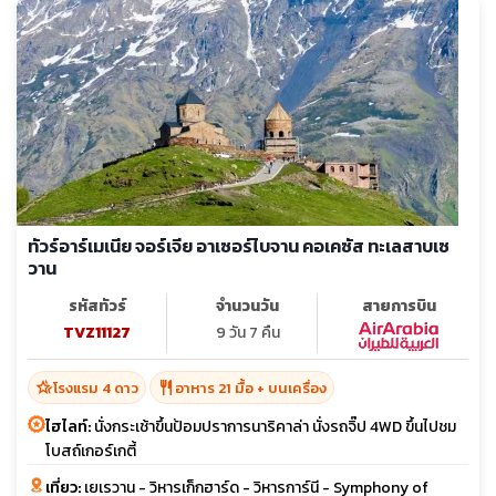
ทัวร์อาร์เมเนีย จอร์เจีย อาเซอร์ไบจาน คอเคซัส ทะเลสาบเซ
วาน
รหัสทัวร์
จำนวนวัน
สายการบิน
TVZ11127
9 วัน 7 คืน
hotel_class
restaurant
โรงแรม 4 ดาว
อาหาร 21 มื้อ + บนเครื่อง
ไฮไลท์:
นั่งกระเช้าขึ้นป้อมปราการนาริคาล่า นั่งรถจิ๊ป 4WD ขึ้นไปชม
โบสถ์เกอร์เกตี้
เที่ยว:
เยเรวาน - วิหารเก็กฮาร์ด - วิหารการ์นี - Symphony of