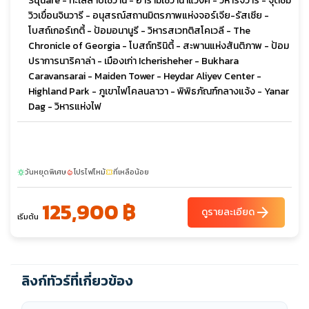
Square - ทะเลสาบเซวาน - อารามเซวานาแวงค์ - วิหารจวารี - จุดชม
วิวเขื่อนจินวารี - อนุสรณ์สถานมิตรภาพแห่งจอร์เจีย-รัสเซีย -
โบสถ์เกอร์เกตี้ - ป้อมอนานูรี - วิหารสเวทติสโคเวลี - The
Chronicle of Georgia - โบสถ์ทรินิตี้ - สะพานแห่งสันติภาพ - ป้อม
ปราการนาริคาล่า - เมืองเก่า Icherisheher - Bukhara
Caravansarai - Maiden Tower - Heydar Aliyev Center -
Highland Park - ภูเขาไฟโคลนลาวา - พิพิธภัณฑ์กลางแจ้ง - Yanar
Dag - วิหารแห่งไฟ
วันหยุดพิเศษ
โปรไฟไหม้
ที่เหลือน้อย
sunny
local_fire_department
confirmation_number
125,900 ฿
arrow_forward
ดูรายละเอียด
เริ่มต้น
ลิงก์ทัวร์ที่เกี่ยวข้อง