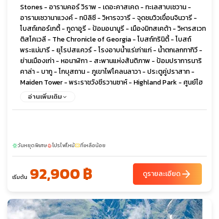
Stones - อารามคอร์ วิราพ - เดอะคาสเคด - ทะเลสาบเซวาน -
อารามเซวานาแวงค์ - ทบิลิซี - วิหารจวารี - จุดชมวิวเขื่อนจินวารี -
โบสถ์เกอร์เกตี้ - กูดาอูรี - ป้อมอนานูรี - เมืองมิทสเคต้า - วิหารสเวท
ติสโคเวลี - The Chronicle of Georgia - โบสถ์ทรินิตี้ - โบสถ์
พระแม่มารี - ยุโรปสแควร์ - โรงอาบน้ำแร่เก่าแก่ - น้ำตกเลกทากิวี -
ย่านเมืองเก่า - หอนาฬิกา - สะพานแห่งสันติภาพ - ป้อมปราการนาริ
คาล่า - บากู - โกบุสถาน - ภูเขาไฟโคลนลาวา - ประตูคู่ปราสาท -
Maiden Tower - พระราชวังชีรวานซาห์ - Highland Park - ศูนย์ไฮ
ดาร์ อาลิเยฟ - ยานาร์แด็ก - วิหารแห่งไฟ
อ่านเพิ่มเติม
วันหยุดพิเศษ
โปรไฟไหม้
ที่เหลือน้อย
sunny
local_fire_department
confirmation_number
92,900 ฿
arrow_forward
ดูรายละเอียด
เริ่มต้น