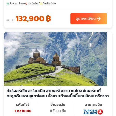
วันหยุดพิเศษ
โปรไฟไหม้
ที่เหลือน้อย
(SEVANAVANK) - เมืองน้ำแร่เจอร์มุก - คันซอเรฟท์ - กระเช้าไฟฟ้า
sunny
local_fire_department
confirmation_number
ทาเทฟ (ยาวที่สุดในโลก)มหาวิหารทาเทฟกลางหุบเขา – โนราแวงค์ -
132,900 ฿
เยเรวาน - เมืองเอชมีอัดซิน – มหาวิหารซวาร์ตโนทส์ชมเมืองเยเรวาน
arrow_forward
ดูรายละเอียด
เริ่มต้น
- เดอะคาสเคส - น้ำพุเต้นระบำ
ทัวร์จอร์เจีย อาร์เมเนีย อาเซอร์ไบจาน ชมโบสถ์เกอร์เกตี้
ตะลุยดินแดนภูเขาโคลน นั่งกระเช้าเคเบิ้ลขึ้นชมป้อมนาริกาลา
รหัสทัวร์
จำนวนวัน
สายการบิน
TVZ10816
11 วัน 10 คืน