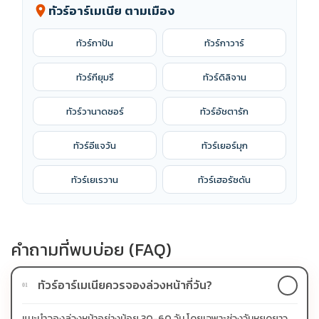
ทัวร์อาร์เมเนีย ตามเมือง
location_on
ทัวร์กาปัน
ทัวร์กาวาร์
ทัวร์กียุมรี
ทัวร์ดิลิจาน
ทัวร์วานาดซอร์
ทัวร์อัชตารัก
ทัวร์อีแจวัน
ทัวร์เยอร์มุก
ทัวร์เยเรวาน
ทัวร์เฮอรัซดัน
คำถามที่พบบ่อย (FAQ)
ทัวร์อาร์เมเนียควรจองล่วงหน้ากี่วัน?
01
แนะนำจองล่วงหน้าอย่างน้อย 30-60 วัน โดยเฉพาะช่วงวันหยุดยาว