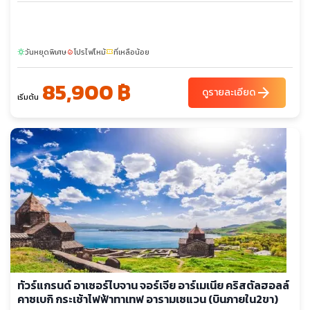
วันหยุดพิเศษ
โปรไฟไหม้
ที่เหลือน้อย
sunny
local_fire_department
confirmation_number
85,900 ฿
arrow_forward
ดูรายละเอียด
เริ่มต้น
ทัวร์แกรนด์ อาเซอร์ไบจาน จอร์เจีย อาร์เมเนีย คริสตัลฮอลล์
คาซเบกิ กระเช้าไฟฟ้าทาเทฟ อารามเซแวน (บินภายใน2ขา)