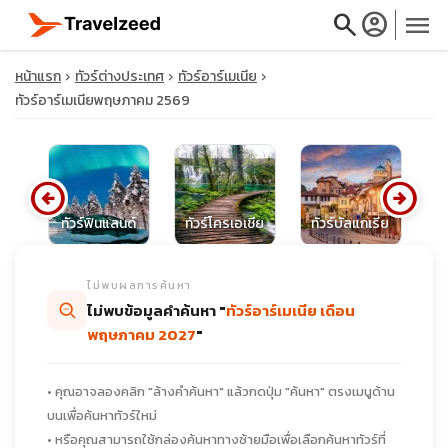
search
account_circle
menu
หน้าแรก
ทัวร์ต่างประเทศ
ทัวร์อาร์เมเนีย
ทัวร์อาร์เมเนียพฤษภาคม 2569
close
arrow_circle_left
arrow_circle_right
นด์
ทัวร์ฟินแลนด์
ทัวร์โครเอเชีย
ทัวร์บัลแกเรีย
ทั
travel_explore
ไม่พบผลการค้นหา
calendar_month
ไม่พบข้อมูลคำค้นหา "
ทัวร์อาร์เมเนีย เดือน
พฤษภาคม 2027
"
search
• คุณอาจลองคลิก "ล้างคำค้นหา" แล้วกดปุ่ม "ค้นหา" ตรงเมนูด้าน
บนเพื่อค้นหาทัวร์ใหม่
• หรือคุณสามารถใช้กล่องค้นหาทางซ้ายมือเพื่อเลือกค้นหาทัวร์ที่