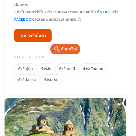
ต้องการ
• ยังไม่เจอทัวร์ที่ใช่? ทีมงานของเราพร้อมช่วยหาให้ ทัก
LINE
หรือ
FACEBOOK
ได้เลย ยินดีช่วยเสมอครับ 😊
ล้างคำค้นหา
search
ค้นหาทัวร์
RELATED TOUR
ทัวร์ญี่ปุ่น
ทัวร์จีน
ทัวร์เกาหลี
ทัวร์เวียดนาม
ทัวร์ฮ่องกง
ทัวร์ยุโรป