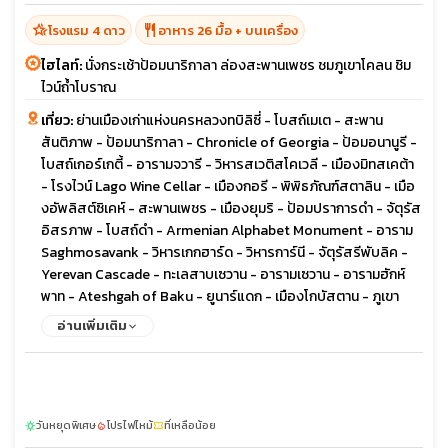
hotel_class
restaurant
โรงแรม 4 ดาว
อาหาร 26 มื้อ + บนเครื่อง
ไฮไลท์:
นั่งกระเช้าป้อมนาริกาลา ล่องสะพานเพชร ชมภูเขาโคลน ชิม
ไวน์ถ้ำโบราณ
เที่ยว:
ย่านเมืองเก่าแห่งนครหลวงทบิลิซี่ - โบสถ์เมเต - สะพาน
สันติภาพ - ป้อมนาริกาลา - Chronicle of Georgia - ป้อมอนานูรี -
โบสถ์เกอร์เกตี้ - อารามจวารี - วิหารสเวติสโคเวลี - เมืองมิทสเคต้า
- โรงไวน์ Lago Wine Cellar - เมืองกอรี - พิพิธภัณฑ์สตาลิน - เมือ
งอัพลิสต์ซิเคห์ - สะพานเพชร - เมืองยุมริ - ป้อมปราการดำ - จัตุรัส
อิสรภาพ - โบสถ์ดำ - Armenian Alphabet Monument - อาราม
Saghmosavank - วิหารเกกฮาร์ด - วิหารการ์นี - จัตุรัสรีพับลิค -
Yerevan Cascade - ทะเลสาบเซวาน - อารามเซวาน - อารามฮักห์
พาท - Ateshgah of Baku - ยูนาร์แดก - เมืองโกบัสตาน - ภูเขา
โคลน - เมืองเก่าบากู - พระราชวังแห่งราชวงศ์เชอร์วาน - คาราวาน
อ่านเพิ่มเติม
ซาราย - หอคอยไมเต้น
วันหยุดพิเศษ
โปรไฟไหม้
ที่เหลือน้อย
sunny
local_fire_department
confirmation_number