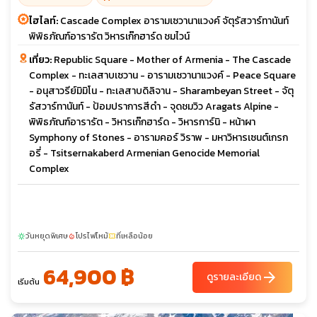
ไฮไลท์:
Cascade Complex อารามเซวานาแวงค์ จัตุรัสวาร์ทานันท์
พิพิธภัณฑ์อารารัต วิหารเก๊กฮาร์ด ชมไวน์
เที่ยว:
Republic Square - Mother of Armenia - The Cascade
Complex - ทะเลสาบเซวาน - อารามเซวานาแวงค์ - Peace Square
- อนุสาวรีย์มิมิโน - ทะเลสาบดิลิจาน - Sharambeyan Street - จัตุ
รัสวาร์ทานันท์ - ป้อมปราการสีดำ - จุดชมวิว Aragats Alpine -
พิพิธภัณฑ์อารารัต - วิหารเก๊กฮาร์ด - วิหารการ์นิ - หน้าผา
Symphony of Stones - อารามคอร์ วิราพ - มหาวิหารเซนต์เกรก
อรี่ - Tsitsernakaberd Armenian Genocide Memorial
Complex
วันหยุดพิเศษ
โปรไฟไหม้
ที่เหลือน้อย
sunny
local_fire_department
confirmation_number
64,900 ฿
arrow_forward
ดูรายละเอียด
เริ่มต้น