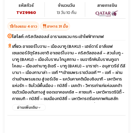
รหัสทัวร์
จำนวนวัน
สายการบิน
TVZ9960
13 วัน 10 คืน
hotel_class
restaurant
โรงแรม 4 ดาว
อาหาร 31 มื้อ
ไฮไลท์:
คริสตัลฮอลล์ อารามเซแวน กระเช้าไฟฟ้าทาเทฟ
เที่ยว:
อาเซอร์ไบจาน – เมืองบากู (BAKU) - เฮย์ดาร์ อาลีเยฟ
เซนเตอร์จัตุรัสธงชาติ อาเซอร์ไบจาน – คริสตัลฮอลล์ – สวนโบกู -
บากู (BAKU) – เมืองโบราณ โกบูสถาน – ชมจารึกหินโบราณภูเขา
โคลน – เมืองเก่าบากู อิเชรี - บากู (BAKU) – มาราซ่า - อนุสาวรีย์ ดีลี
บาบา – เมืองกาบาล่า – เชคี **เข้าชมพระราชวังเชคี ** - เชคี – ผ่าน
ด่านข้ามพรมแดน สู่จอร์เจีย – แคว้นคาเคติเมืองซิงนากี - มหาวิหาร
แห่งรัก – ชิมไวน์พื้นเมือง - ทบิลิซี่ - มเคต้า - วิหารเก่าแก่แห่งมเคต้า
ชมวิวเมืองเดินทางสู่ ยอดเขาคอเคซัส – คาซเบกิ – มหาวิหารตรินิตี้ -
คาซเบกิ - ทบิลิซี่ – ชมเมืองทบิลิซี่ – มหาวิหารตรีเอกภาพหินสลัก
จอร์เจียน - สะพานสันติภาพ – ชมวิวเมือง - ทบิลิซี่ – เมืองโบราณ
อ่านเพิ่มเติม
อัพลิสทิคเฮ - โกรี – สตาลิน มิวเซียมเมืองเก่าจอร์เจีย ป้อมนาริคาร่า
- ชมเมืองเก่าทิบิลิซี่ - เมืองซาดาโคล – ข้ามพรมแดนสู่ ซาดาโคลอา
รามฮักพัท – เมืองดิลิจัน (The Little Switzerland) - ดิลิจัน – แคว้น
ทะเลสาบเซวาน – ล่องเรือทะเลสาบเซวานอารามเซวานาแว๊งค์