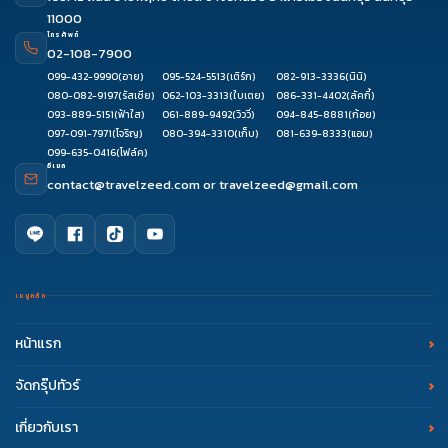
11000
โทรศัพท์
02-108-7900
099-432-9990
(อาย)
095-524-5513
(เติร์ก)
082-913-3336
(นินิ)
080-082-9197
(รัสเซีย)
062-103-3313
(ใบเตย)
086-331-4402
(ลัคกี้)
093-889-5151
(ฟ้าใส)
061-889-9492
(วิววี่)
094-845-8881
(ก้อย)
097-091-7971
(โจริญ)
080-394-3310
(เก็บ)
081-639-8333
(แอม)
099-635-0416
(โฟล์ค)
อีเมล
contact@travelzeed.com
or
travelzeed@gmail.com
เมนูหลัก
หน้าแรก
จัดกรุ๊ปทัวร์
เกี่ยวกับเรา