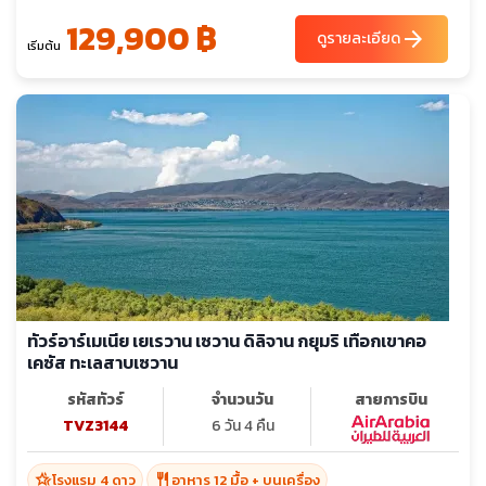
129,900 ฿
arrow_forward
ดูรายละเอียด
เริ่มต้น
ทัวร์อาร์เมเนีย เยเรวาน เซวาน ดิลิจาน กยุมริ เทือกเขาคอ
เคซัส ทะเลสาบเซวาน
รหัสทัวร์
จำนวนวัน
สายการบิน
TVZ3144
6 วัน 4 คืน
hotel_class
restaurant
โรงแรม 4 ดาว
อาหาร 12 มื้อ + บนเครื่อง