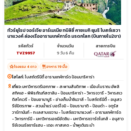
ทัวร์ยุโรป จอร์เจีย อาร์เมเนีย ทบิลิซี่ คาซเบกิ ยุมริ โบสถ์เซวา
นาแวงค์ ล่องเรืออารามเกห์การ์ด มรดกโลก (บินภายใน2ขา)
รหัสทัวร์
จำนวนวัน
สายการบิน
TVZ9957
9 วัน 6 คืน
hotel_class
restaurant
โรงแรม 4 ดาว
อาหาร 19 มื้อ
ไฮไลท์:
โบสถ์ตรีนีตี้ อารามเกห์การ์ด ป้อมนาริคาร่า
เที่ยว:
มหาวิหารตรีเอกภาพ - สะพานสันติภาพ - เมืองโบราณ อัพลิ
สทิคเฮ - พิพิธภัณฑ์สตาลิน - ป้อมนาริคาร่า - วิหารจวารี - วิหารสเว
ติสโคเวรี - ป้อมอานานูริ - อ่างเก็บน้ำซินวาลี - โบสถ์ตรีนีตี้ - อนุเสว
รีย์มิตรภาพ - สวนน้ำแร่ บอร์โจมิ - ป้อมราบาติ - ป้อมดำ - จตุรัส
วาร์ทานันท์ - ทะเลสาบเซวาน - โบสถ์เซวานาแวงค์ - อารามเกห์การ์ด
- วิหารการ์นี - มหาวิหารเอชมีอัดซิน - มหาวิหารซวาร์ตโนทส์ - อนุสาว
รีย์เจเนรัลซาร์แฮน - เดอะ คาสเคด - น้ำพุเต้นระบำ