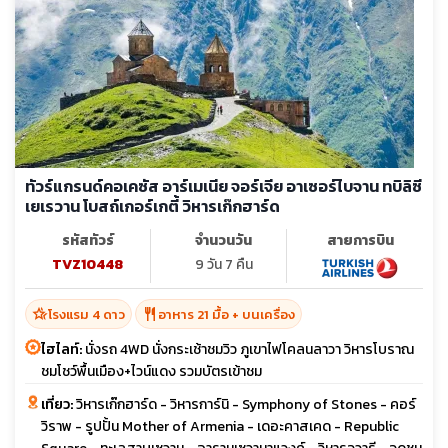
ทัวร์แกรนด์คอเคซัส อาร์เมเนีย จอร์เจีย อาเซอร์ไบจาน ทบิลิซี
เยเรวาน โบสถ์เกอร์เกตี้ วิหารเก๊กฮาร์ด
รหัสทัวร์
จำนวนวัน
สายการบิน
TVZ10448
9 วัน 7 คืน
hotel_class
restaurant
โรงแรม 4 ดาว
อาหาร 21 มื้อ + บนเครื่อง
ไฮไลท์:
นั่งรถ 4WD นั่งกระเช้าชมวิว ภูเขาไฟโคลนลาวา วิหารโบราณ
ชมโชว์พื้นเมือง+ไวน์แดง รวมบัตรเข้าชม
เที่ยว:
วิหารเก๊กฮาร์ด - วิหารการ์นิ - Symphony of Stones - คอร์
วิราพ - รูปปั้น Mother of Armenia - เดอะคาสเคด - Republic