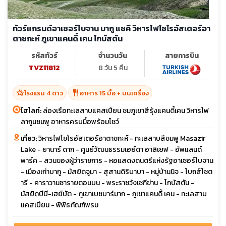
ทัวร์แกรนด์อาเซอร์ไบจาน บากู แชคี วิหารไฟโซโรอัสเตอร์อา
ตาชกะห์ ภูเขาแคนดี้ เคน โกบัสตัน
รหัสทัวร์
จำนวนวัน
สายการบิน
TVZ11812
8 วัน 5 คืน
hotel_class
restaurant
โรงแรม 4 ดาว
อาหาร 15 มื้อ + บนเครื่อง
ไฮไลท์:
ล่องเรือทะเลสาบแคสเปียน ชมภูเขาสีรุ้งแคนดี้เคน วิหารไฟ
ลากูนชมพู อาหารครบมื้อพร้อมโชว์
เที่ยว:
วิหารไฟโซโรอัสเตอร์อาตาชกะห์ - ทะเลสาบสีชมพู Masazir
Lake - ยานาร์ ดาก - ศูนย์วัฒนธรรมเฮย์ดา อาลิเยฟ - อัพแลนด์
พาร์ค - สวนของผู้ว่าราชการ - หอแสดงดนตรีแห่งรัฐอาเซอร์ไบจาน
- เมืองเก่าบากู - มัสยิดจูมา - สุสานดิริบาบา - หมู่บ้านนิจ - โบถส์โชต
ารี - คาราวานซารายตอนบน - พระราชวังเชกีข่าน - โกบัสตัน -
มัสยิดบีบี-เฮย์บัต - ภูเขาเบชบาร์มาก - ภูเขาแคนดี้ เคน - ทะเลสาบ
แคสเปียน - พิพิธภัณฑ์พรม