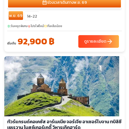
calendar_month
ช่วงเวลาเดินทาง
พ.ย. 69
พ.ย. 69
14-22
วันหยุดพิเศษ
โปรไฟไหม้
ที่เหลือน้อย
sunny
local_fire_department
confirmation_number
92,900 ฿
arrow_forward
ดูรายละเอียด
เริ่มต้น
ทัวร์แกรนด์คอเคซัส อาร์เมเนีย จอร์เจีย อาเซอร์ไบจาน ทบิลิซี
เยเรวาน โบสถ์เกอร์เกตี้ วิหารเก๊กฮาร์ด