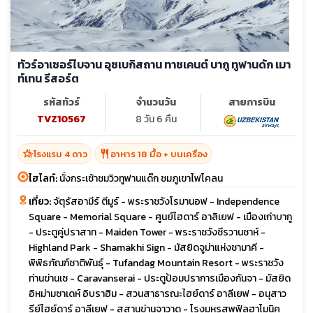
ทัวร์อาเซอร์ไบจาน อุซเบกิสถาน ทาชเคนต์ บากู ทูฟานดัก เมา
ท์เทน รีสอร์ต
รหัสทัวร์
จำนวนวัน
สายการบิน
TVZ10567
8 วัน 6 คืน
hotel_class
restaurant
โรงแรม 4 ดาว
อาหาร 18 มื้อ + บนเครื่อง
ไฮไลท์:
นั่งกระเช้าชมวิวทูฟานแด๊ก ชมภูเขาไฟโคลน
เที่ยว:
จัตุรัสอามีร์ ตีมูร์ - พระราชวังโรมานอฟ - Independence
Square - Memorial Square - ศูนย์ไฮดาร์ อาลิเยฟ - เมืองเก่าบากู
- ประตูคู่ปราสาท - Maiden Tower - พระราชวังชีรวานชาห์ -
Highland Park - Shamakhi Sign - มัสยิดจูม่าแห่งชามาคี -
พิพิธภัณฑ์ชาติพันธุ์ - Tufandag Mountain Resort - พระราชวัง
ท่านข่านเซ - Caravanserai - ประตูป้อมปราการเมืองกันจา - มัสยิด
อิหม่ามซาเดห์ อิบราฮิม - สวนสาธารณะไฮย์ดาร์ อาลีเยฟ - อนุสาว
รีย์ไฮย์ดาร์ อาลีเยฟ - สุสานข่านจาวาด - โรงมหรสพฟิลฮาโมนิค