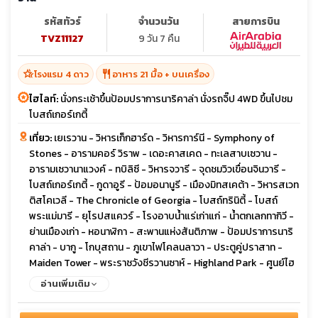
รหัสทัวร์
จำนวนวัน
สายการบิน
TVZ11127
9 วัน 7 คืน
hotel_class
restaurant
โรงแรม 4 ดาว
อาหาร 21 มื้อ + บนเครื่อง
ไฮไลท์:
นั่งกระเช้าขึ้นป้อมปราการนาริคาล่า นั่งรถจิ๊ป 4WD ขึ้นไปชม
โบสถ์เกอร์เกตี้
เที่ยว:
เยเรวาน - วิหารเก็กฮาร์ด - วิหารการ์นี - Symphony of
Stones - อารามคอร์ วิราพ - เดอะคาสเคด - ทะเลสาบเซวาน -
อารามเซวานาแวงค์ - ทบิลิซี - วิหารจวารี - จุดชมวิวเขื่อนจินวารี -
โบสถ์เกอร์เกตี้ - กูดาอูรี - ป้อมอนานูรี - เมืองมิทสเคต้า - วิหารสเวท
ติสโคเวลี - The Chronicle of Georgia - โบสถ์ทรินิตี้ - โบสถ์
พระแม่มารี - ยุโรปสแควร์ - โรงอาบน้ำแร่เก่าแก่ - น้ำตกเลกทากิวี -
ย่านเมืองเก่า - หอนาฬิกา - สะพานแห่งสันติภาพ - ป้อมปราการนาริ
คาล่า - บากู - โกบุสถาน - ภูเขาไฟโคลนลาวา - ประตูคู่ปราสาท -
Maiden Tower - พระราชวังชีรวานซาห์ - Highland Park - ศูนย์ไฮ
ดาร์ อาลิเยฟ - ยานาร์แด็ก - วิหารแห่งไฟ
อ่านเพิ่มเติม