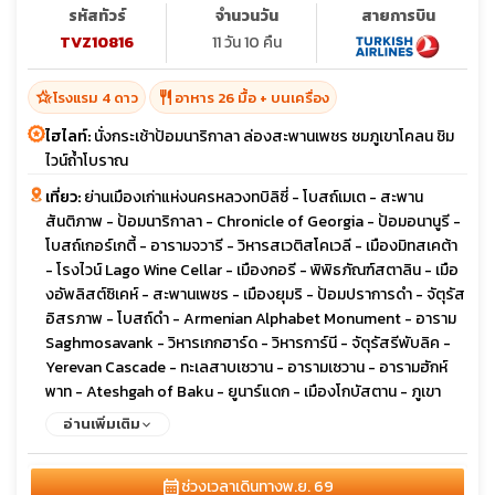
รหัสทัวร์
จำนวนวัน
สายการบิน
TVZ10816
11 วัน 10 คืน
hotel_class
restaurant
โรงแรม 4 ดาว
อาหาร 26 มื้อ + บนเครื่อง
ไฮไลท์:
นั่งกระเช้าป้อมนาริกาลา ล่องสะพานเพชร ชมภูเขาโคลน ชิม
ไวน์ถ้ำโบราณ
เที่ยว:
ย่านเมืองเก่าแห่งนครหลวงทบิลิซี่ - โบสถ์เมเต - สะพาน
สันติภาพ - ป้อมนาริกาลา - Chronicle of Georgia - ป้อมอนานูรี -
โบสถ์เกอร์เกตี้ - อารามจวารี - วิหารสเวติสโคเวลี - เมืองมิทสเคต้า
- โรงไวน์ Lago Wine Cellar - เมืองกอรี - พิพิธภัณฑ์สตาลิน - เมือ
งอัพลิสต์ซิเคห์ - สะพานเพชร - เมืองยุมริ - ป้อมปราการดำ - จัตุรัส
อิสรภาพ - โบสถ์ดำ - Armenian Alphabet Monument - อาราม
Saghmosavank - วิหารเกกฮาร์ด - วิหารการ์นี - จัตุรัสรีพับลิค -
Yerevan Cascade - ทะเลสาบเซวาน - อารามเซวาน - อารามฮักห์
พาท - Ateshgah of Baku - ยูนาร์แดก - เมืองโกบัสตาน - ภูเขา
โคลน - เมืองเก่าบากู - พระราชวังแห่งราชวงศ์เชอร์วาน - คาราวาน
อ่านเพิ่มเติม
ซาราย - หอคอยไมเต้น
calendar_month
ช่วงเวลาเดินทาง
พ.ย. 69