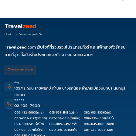
รายการได้
ควรดูจำนวนวัน ไฮไลต์ที่รวมจริง โรงแรม สายการบิน มื้ออาหาร และ
ช่วงราคา ไม่ควรเทียบจากราคาต่ำสุดเพียงอย่างเดียว
Travel
zeed
เริ่มต้นการเดินทางของคุณได้ที่นี่
TravelZeed.com เว็บไซต์ที่รวมรวมโปรแกรมทัวร์ และแพ็กเกจทัวร์ครบ
มากที่สุด ทั้งทัวร์ในประเทศและทัวร์ต่างประเทศ ง่ายๆ
ใบอนุญาต เลขที่ 11/08038
ที่อยู่
105/12 ถนน ราชพฤกษ์ ตำบล บางรักน้อย อำเภอเมืองนนทบุรี นนทบุรี
11000
โทรศัพท์
02-108-7900
099-432-9990
(อาย)
095-524-5513
(เติร์ก)
082-913-3336
(นินิ)
080-082-9197
(รัสเซีย)
062-103-3313
(ใบเตย)
086-331-4402
(ลัคกี้)
093-889-5151
(ฟ้าใส)
061-889-9492
(วิววี่)
094-845-8881
(ก้อย)
097-091-7971
(โจริญ)
080-394-3310
(เก็บ)
081-639-8333
(แอม)
099-635-0416
(โฟล์ค)