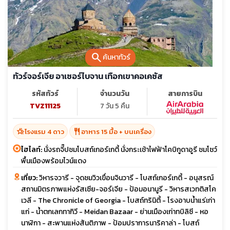
search
ค้นหาทัวร์
ทัวร์จอร์เจีย อาเซอร์ไบจาน เทือกเขาคอเคซัส
รหัสทัวร์
จำนวนวัน
สายการบิน
TVZ11125
7 วัน 5 คืน
hotel_class
restaurant
โรงแรม 4 ดาว
อาหาร 15 มื้อ + บนเครื่อง
ไฮไลท์:
นั่งรถจี๊ปชมโบสถ์เกอร์เกตี้ นั่งกระเช้าไฟฟ้าโคบิกูดาอูรี ชมโชว์
พื้นเมืองพร้อมไวน์แดง
เที่ยว:
วิหารจวารี - จุดชมวิวเขื่อนจินวารี - โบสถ์เกอร์เกตี้ - อนุสรณ์
สถานมิตรภาพแห่งรัสเซีย-จอร์เจีย - ป้อมอนานูรี - วิหารสเวทติสโค
เวลี - The Chronicle of Georgia - โบสถ์ทรินิตี้ - โรงอาบน้ำแร่เก่า
แก่ - น้ำตกเลกทากิวี - Meidan Bazaar - ย่านเมืองเก่าทบิลิซี - หอ
นาฬิกา - สะพานแห่งสันติภาพ - ป้อมปราการนาริคาล่า - โบสถ์