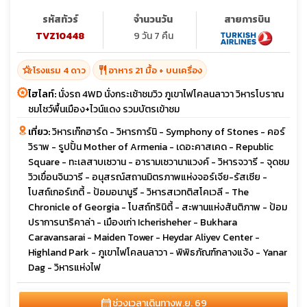
รหัสทัวร์
จำนวนวัน
สายการบิน
TVZ10448
9 วัน 7 คืน
hotel_class
restaurant
โรงแรม 4 ดาว
อาหาร 21 มื้อ + บนเครื่อง
ไฮไลท์:
นั่งรถ 4WD นั่งกระเช้าชมวิว ภูเขาไฟโคลนลาวา วิหารโบราณ
ชมโชว์พื้นเมือง+ไวน์แดง รวมบัตรเข้าชม
เที่ยว:
วิหารเก๊กฮาร์ด - วิหารการ์นิ - Symphony of Stones - คอร์
วิราพ - รูปปั้น Mother of Armenia - เดอะคาสเคด - Republic
Square - ทะเลสาบเซวาน - อารามเซวานาแวงค์ - วิหารจวารี - จุดชม
วิวเขื่อนจินวารี - อนุสรณ์สถานมิตรภาพแห่งจอร์เจีย-รัสเซีย -
โบสถ์เกอร์เกตี้ - ป้อมอนานูรี - วิหารสเวทติสโคเวลี - The
Chronicle of Georgia - โบสถ์ทรินิตี้ - สะพานแห่งสันติภาพ - ป้อม
ปราการนาริคาล่า - เมืองเก่า Icherisheher - Bukhara
Caravansarai - Maiden Tower - Heydar Aliyev Center -
Highland Park - ภูเขาไฟโคลนลาวา - พิพิธภัณฑ์กลางแจ้ง - Yanar
Dag - วิหารแห่งไฟ
calendar_month
ช่วงเวลาเดินทาง
พ.ย. 69