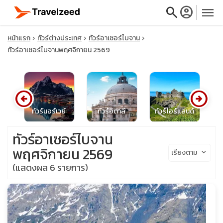
search
account_circle
menu
หน้าแรก
ทัวร์ต่างประเทศ
ทัวร์อาเซอร์ไบจาน
ทัวร์อาเซอร์ไบจานพฤศจิกายน 2569
close
arrow_circle_left
arrow_circle_right
ทั
น
ทัวร์นอร์เวย์
ทัวร์อิตาลี
ทัวร์ไอร์แลนด์
travel_explore
ทัวร์อาเซอร์ไบจาน
calendar_month
พฤศจิกายน 2569
เรียงตาม
keyboard_arrow_down
(แสดงผล 6 รายการ)
search