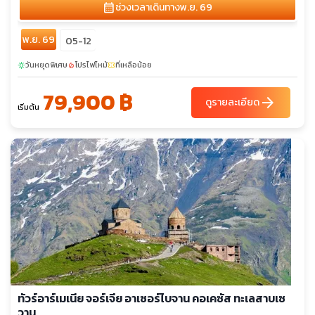
calendar_month
ช่วงเวลาเดินทาง
พ.ย. 69
พ.ย. 69
05-12
วันหยุดพิเศษ
โปรไฟไหม้
ที่เหลือน้อย
sunny
local_fire_department
confirmation_number
79,900 ฿
arrow_forward
ดูรายละเอียด
เริ่มต้น
ทัวร์อาร์เมเนีย จอร์เจีย อาเซอร์ไบจาน คอเคซัส ทะเลสาบเซ
วาน