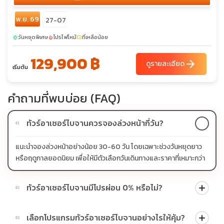
พ.ย. 69
27-07
วันหยุดพิเศษ
โปรไฟไหม้
ที่เหลือน้อย
sunny
local_fire_department
confirmation_number
129,900 ฿
arrow_forward
ดูรายละเอียด
เริ่มต้น
คำถามที่พบบ่อย (FAQ)
ทัวร์อาเซอร์ไบจานควรจองล่วงหน้ากี่วัน?
01
แนะนำจองล่วงหน้าอย่างน้อย 30-60 วัน โดยเฉพาะช่วงวันหยุดยาว
หรือฤดูกาลยอดนิยม เพื่อให้มีตัวเลือกวันเดินทางและราคาที่เหมาะกว่า
ทัวร์อาเซอร์ไบจานมีโปรผ่อน 0% หรือไม่?
02
บางโปรแกรมมีโปรผ่อน 0% หรือโปรโมชั่นบัตรเครดิตตามเงื่อนไขที่
เลือกโปรแกรมทัวร์อาเซอร์ไบจานอย่างไรให้คุ้ม?
03
บริษัทกำหนด สามารถดูสัญลักษณ์โปรโมชั่นในรายการทัวร์แต่ละ