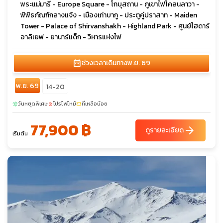
พระแม่มารี - Europe Square - โกบุสถาน - ภูเขาไฟโคลนลาวา -
พิพิธภัณฑ์กลางแจ้ง - เมืองเก่าบากู - ประตูคู่ปราสาท - Maiden
Tower - Palace of Shirvanshakh - Highland Park - ศูนย์ไฮดาร์
อาลิเยฟ - ยานาร์แด็ก - วิหารแห่งไฟ
calendar_month
ช่วงเวลาเดินทาง
พ.ย. 69
พ.ย. 69
14-20
วันหยุดพิเศษ
โปรไฟไหม้
ที่เหลือน้อย
sunny
local_fire_department
confirmation_number
77,900 ฿
arrow_forward
ดูรายละเอียด
เริ่มต้น