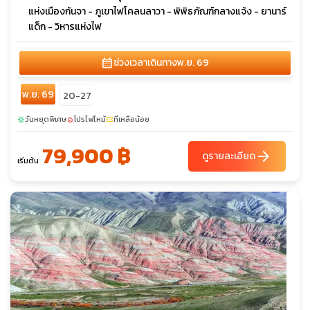
แห่งเมืองกันจา - ภูเขาไฟโคลนลาวา - พิพิธภัณฑ์กลางแจ้ง - ยานาร์
แด็ก - วิหารแห่งไฟ
calendar_month
ช่วงเวลาเดินทาง
พ.ย. 69
พ.ย. 69
20-27
วันหยุดพิเศษ
โปรไฟไหม้
ที่เหลือน้อย
sunny
local_fire_department
confirmation_number
79,900 ฿
arrow_forward
ดูรายละเอียด
เริ่มต้น