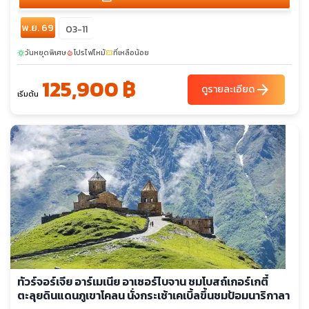
พ.ย. 69
03-11
วันหยุดพิเศษ
โปรไฟไหม้
ที่เหลือน้อย
sunny
local_fire_department
confirmation_number
125,900 ฿
arrow_forward
ดูรายละเอียด
เริ่มต้น
ทัวร์จอร์เจีย อาร์เมเนีย อาเซอร์ไบจาน ชมโบสถ์เกอร์เกตี้
ตะลุยดินแดนภูเขาโคลน นั่งกระเช้าเคเบิ้ลขึ้นชมป้อมนาริกาลา