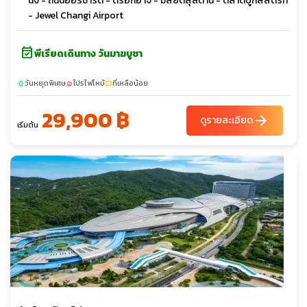
นิ่ง - ถนนออร์ชาร์ด - ตรอกฮาจิ - มัสยิดสุลต่าน - ตลาดบูกิสสตรีท
- Jewel Changi Airport
event_available
พีเรียดเดินทาง วันมาฆบูชา
วันหยุดพิเศษ
โปรไฟไหม้
ที่เหลือน้อย
sunny
local_fire_department
confirmation_number
29,900 ฿
arrow_forward
ดูรายละเอียด
เริ่มต้น