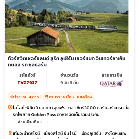
ทัวร์สวิตเซอร์แลนด์ ซูริค ลูเซิร์น เซอร์แมท อินเทอร์ลาเก้น
ทิตลิส ริกิ ชิลธอร์น
รหัสทัวร์
จำนวนวัน
สายการบิน
TVZ7937
9 วัน 6 คืน
hotel_class
restaurant
โรงแรม 4 ดาว
อาหาร 16 มื้อ + บนเครื่อง
ไฮไลท์:
พิชิต 3 ยอดเขา จุงเฟรา กลาเซียร์3000 กอร์เนอร์แกรท นั่ง
รถไฟสาย Golden Pass อาหารจัดเต็มรวมประกัน
อ่านเพิ่มเติม
เที่ยว:
น้ำตกไรน์ - เมืองสไตน์ อัม ไรน์ - เมืองลูเซิร์น - สิงโตหินแกะ