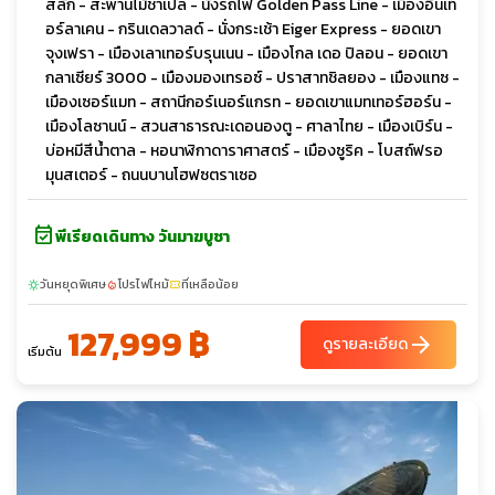
สลัก - สะพานไม้ชาเปล - นั่งรถไฟ Golden Pass Line - เมืองอินเท
อร์ลาเคน - กรินเดลวาลด์ - นั่งกระเช้า Eiger Express - ยอดเขา
จุงเฟรา - เมืองเลาเทอร์บรุนเนน - เมืองโกล เดอ ปิลอน - ยอดเขา
กลาเซียร์ 3000 - เมืองมองเทรอซ์ - ปราสาทชิลยอง - เมืองแทซ -
เมืองเซอร์แมท - สถานีกอร์เนอร์แกรท - ยอดเขาแมทเทอร์ฮอร์น -
เมืองโลซานน์ - สวนสาธารณะเดอนองตู - ศาลาไทย - เมืองเบิร์น -
บ่อหมีสีน้ำตาล - หอนาฬิกาดาราศาสตร์ - เมืองซูริค - โบสถ์ฟรอ
มุนสเตอร์ - ถนนบานโฮฟซตราเซอ
event_available
พีเรียดเดินทาง วันมาฆบูชา
วันหยุดพิเศษ
โปรไฟไหม้
ที่เหลือน้อย
sunny
local_fire_department
confirmation_number
127,999 ฿
arrow_forward
ดูรายละเอียด
เริ่มต้น