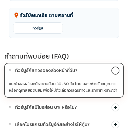
ทัวร์บัลแกเรีย ตามสถานที่
location_on
ทัวร์รูส
คำถามที่พบบ่อย (FAQ)
ทัวร์บูร์กัสควรจองล่วงหน้ากี่วัน?
01
แนะนำจองล่วงหน้าอย่างน้อย 30-60 วัน โดยเฉพาะช่วงวันหยุดยาว
หรือฤดูกาลยอดนิยม เพื่อให้มีตัวเลือกวันเดินทางและราคาที่เหมาะกว่า
ทัวร์บูร์กัสมีโปรผ่อน 0% หรือไม่?
02
บางโปรแกรมมีโปรผ่อน 0% หรือโปรโมชั่นบัตรเครดิตตามเงื่อนไขที่
เลือกโปรแกรมทัวร์บูร์กัสอย่างไรให้คุ้ม?
03
บริษัทกำหนด สามารถดูสัญลักษณ์โปรโมชั่นในรายการทัวร์แต่ละ