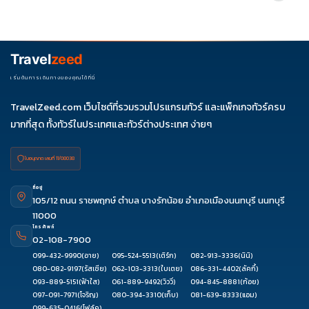
รายการได้
ควรดูจำนวนวัน ไฮไลต์ที่รวมจริง โรงแรม สายการบิน มื้ออาหาร และ
ช่วงราคา ไม่ควรเทียบจากราคาต่ำสุดเพียงอย่างเดียว
Travel
zeed
เริ่มต้นการเดินทางของคุณได้ที่นี่
TravelZeed.com เว็บไซต์ที่รวมรวมโปรแกรมทัวร์ และแพ็กเกจทัวร์ครบ
มากที่สุด ทั้งทัวร์ในประเทศและทัวร์ต่างประเทศ ง่ายๆ
ใบอนุญาต เลขที่ 11/08038
ที่อยู่
105/12 ถนน ราชพฤกษ์ ตำบล บางรักน้อย อำเภอเมืองนนทบุรี นนทบุรี
11000
โทรศัพท์
02-108-7900
099-432-9990
(อาย)
095-524-5513
(เติร์ก)
082-913-3336
(นินิ)
080-082-9197
(รัสเซีย)
062-103-3313
(ใบเตย)
086-331-4402
(ลัคกี้)
093-889-5151
(ฟ้าใส)
061-889-9492
(วิววี่)
094-845-8881
(ก้อย)
097-091-7971
(โจริญ)
080-394-3310
(เก็บ)
081-639-8333
(แอม)
099-635-0416
(โฟล์ค)