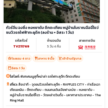
ทัวร์จีน ฉงชิ่ง หงหยาต้ง ตึกตะเกียบ หมู่บ้านโบราณฉือฉี่โขว่
ชมวิวรถไฟฟ้าทะลุตึก (ลงร้าน + อิสระ 1 วัน)
รหัสทัวร์
จำนวนวัน
สายการบิน
TVZ11769
5 วัน 4 คืน
hotel_class
restaurant
shopping_cart
โรงแรม 4 ดาว
อาหาร 9 มื้อ
เข้าร้านรัฐบาล
calendar_today
อิสระ 1 วัน
ไฮไลท์:
พิเศษ!เมนูสุกี้หม่าล่า รถไฟทะลุตึก ตึกตะเกียบ
เที่ยว:
สือปาที - จุดชมวิวรถไฟทะลุตึก - RAFFLES CITY - ท่าเรือเฉา
เทียนเหมิน - ตึกตะเกียบ - ถนนคนเดินเจียฟางเป่ย - หงหยาต้ง -
หมู่บ้านโบราณฉือซี่โขว - วัดเหล่าจวินตั้ง - มหาศาลาประชาคม - The
Ring Mall