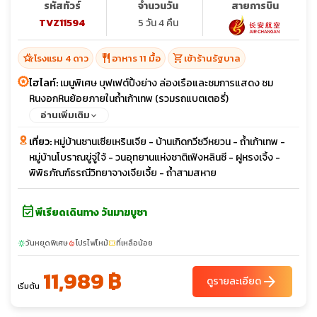
รหัสทัวร์
จำนวนวัน
สายการบิน
TVZ11594
5 วัน 4 คืน
hotel_class
restaurant
shopping_cart
โรงแรม 4 ดาว
อาหาร 11 มื้อ
เข้าร้านรัฐบาล
ไฮไลท์:
เมนูพิเศษ บุฟเฟต์ปิ้งย่าง ล่องเรือและชมการแสดง ชม
หินงอกหินย้อยภายในถ้ำเก้าเทพ (รวมรถแบตเตอรี่)
อ่านเพิ่มเติม
เที่ยว:
หมู่บ้านซานเซียเหรินเจีย - บ้านเกิดกวีซวีหยวน - ถ้ำเก้าเทพ -
หมู่บ้านโบราณขู่จู่ใจ้ - วนอุทยานแห่งชาติเฟิงหลินซี - ฝูหรงเจิ้ง -
พิพิธภัณฑ์ธรณีวิทยาจางเจียเจี้ย - ถ้ำสามสหาย
event_available
พีเรียดเดินทาง วันมาฆบูชา
วันหยุดพิเศษ
โปรไฟไหม้
ที่เหลือน้อย
sunny
local_fire_department
confirmation_number
11,989 ฿
arrow_forward
ดูรายละเอียด
เริ่มต้น