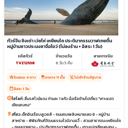
ทัวร์จีน ชิงเต่า เว่ยไห่ เหยียนไถ ประติมากรรมวาฬเกยตื้น
หมู่บ้านชาวประมงซาจื่อโขว่ (ไม่ลงร้าน + อิสระ 1 วัน)
รหัสทัวร์
จำนวนวัน
สายการบิน
TVZ12108
6 วัน 5 คืน
hotel_class
restaurant
shopping_cart_off
โรงแรม 4 ดาว
อาหาร 11 มื้อ
ไม่เข้าร้านรัฐบาล
calendar_today
อิสระ 1 วัน
ไฮไลท์:
ลิ้มรสไวน์แดง ท่านละ 1 แก้ว นั่งเรือข้ามไปเที่ยว "เกาะแปด
เซียนคงถง"
เที่ยว:
เช็กอินเรือบลูเวยส์ - ถนนคบเพลิงหมายเลข 8 - หมู่บ้าน
สาหร่าย - พิพิธภัณฑ์วัฒนธรรมไวน์จางอวี้ - สวนสาธารณะเหยียนไถ
- ถนนเฉาหยาง - ประติมากรรมวาฬเกยตื้น - เกาะแปดเซียนคงถง -