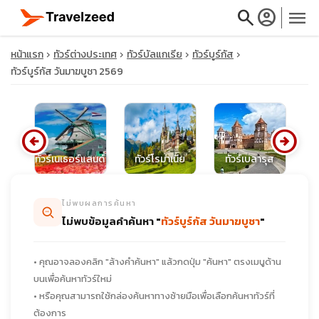
search
account_circle
menu
หน้าแรก
ทัวร์ต่างประเทศ
ทัวร์บัลแกเรีย
ทัวร์บูร์กัส
ทัวร์บูร์กัส วันมาฆบูชา 2569
close
arrow_circle_left
arrow_circle_right
ุส
ทัวร์เนเธอร์แลนด์
ทัวร์โรมาเนีย
ทัวร์เบลารุส
ท
travel_explore
ไม่พบผลการค้นหา
calendar_month
ไม่พบข้อมูลคำค้นหา "
ทัวร์บูร์กัส วันมาฆบูชา
"
search
• คุณอาจลองคลิก "ล้างคำค้นหา" แล้วกดปุ่ม "ค้นหา" ตรงเมนูด้าน
บนเพื่อค้นหาทัวร์ใหม่
• หรือคุณสามารถใช้กล่องค้นหาทางซ้ายมือเพื่อเลือกค้นหาทัวร์ที่
ต้องการ