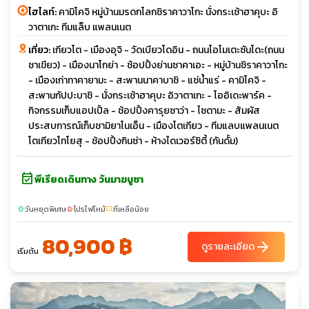
ไฮไลท์:
คามิโคจิ หมู่บ้านมรดกโลกชิราคาวาโกะ นั่งกระเช้าฮาคุบะ อิ
วาตาเกะ ทีมแล็บ แพลนเนต
เที่ยว:
เกียวโต - เมืองอุจิ - วัดเบียวโดอิน - ถนนโอโมเตะซันโดะ(ถนน
ชาเขียว) - เมืองนาโกย่า - ช้อปปิ้งย่านซาคาเอะ - หมู่บ้านชิราคาวาโกะ
- เมืองเก่าทาคายามะ - สะพานนาคาบาชิ - แช่น้ำแร่ - คามิโคจิ -
สะพานกัปปะบาชิ - นั่งกระเช้าฮาคุบะ อิวาตาเกะ - โออิเดะพาร์ค -
กิจกรรมเก็บแอปเปิ้ล - ช้อปปิ้งคารุยซาว่า - ไซตามะ - สัมผัส
ประสบการณ์เก็บชามิยาโนเอ็น - เมืองโตเกียว - ทีมแลบแพลนเนต
โตเกียวโทโยสุ - ช้อปปิ้งกินซ่า - ห้างไดเวอร์ซิตี้ (กันดั้ม)
event_available
พีเรียดเดินทาง วันมาฆบูชา
วันหยุดพิเศษ
โปรไฟไหม้
ที่เหลือน้อย
sunny
local_fire_department
confirmation_number
80,900 ฿
arrow_forward
ดูรายละเอียด
เริ่มต้น