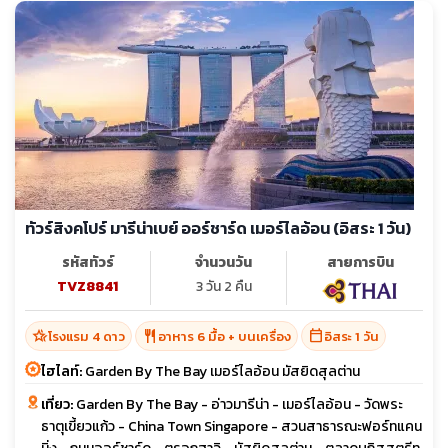
ทัวร์สิงคโปร์ มารีน่าเบย์ ออร์ชาร์ด เมอร์ไลอ้อน (อิสระ 1 วัน)
รหัสทัวร์
จำนวนวัน
สายการบิน
TVZ8841
3 วัน 2 คืน
hotel_class
restaurant
calendar_today
โรงแรม 4 ดาว
อาหาร 6 มื้อ + บนเครื่อง
อิสระ 1 วัน
ไฮไลท์:
Garden By The Bay เมอร์ไลอ้อน มัสยิดสุลต่าน
เที่ยว:
Garden By The Bay - อ่าวมารีน่า - เมอร์ไลอ้อน - วัดพระ
ธาตุเขี้ยวแก้ว - China Town Singapore - สวนสาธารณะฟอร์ทแคน