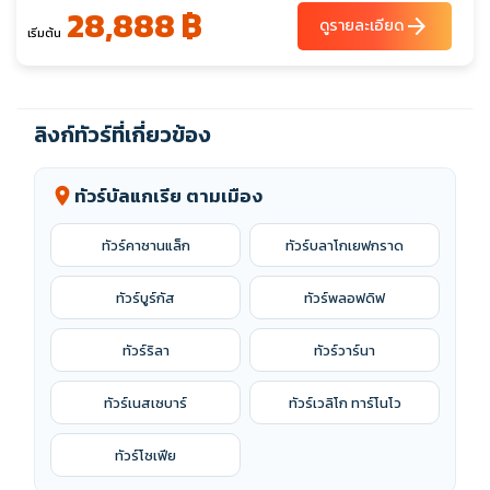
28,888 ฿
arrow_forward
ดูรายละเอียด
เริ่มต้น
ลิงก์ทัวร์ที่เกี่ยวข้อง
ทัวร์บัลแกเรีย ตามเมือง
location_on
ทัวร์คาซานแล็ก
ทัวร์บลาโกเยฟกราด
ทัวร์บูร์กัส
ทัวร์พลอฟดิฟ
ทัวร์ริลา
ทัวร์วาร์นา
ทัวร์เนสเซบาร์
ทัวร์เวลิโก ทาร์โนโว
ทัวร์โซเฟีย