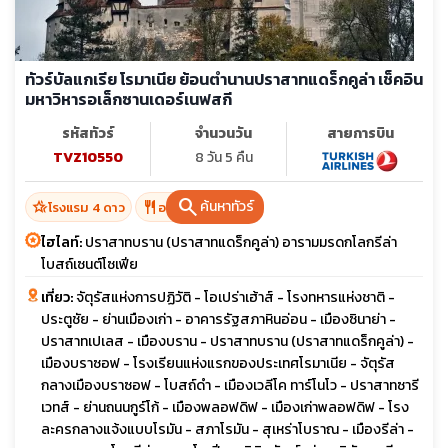
ทัวร์บัลแกเรีย โรมาเนีย ย้อนตำนานปราสาทแดร็กคูล่า เช็คอิน
มหาวิหารอเล็กซานเดอร์เนฟสกี
รหัสทัวร์
จำนวนวัน
สายการบิน
TVZ10550
8 วัน 5 คืน
search
ค้นหาทัวร์
hotel_class
restaurant
โรงแรม 4 ดาว
อาหาร 16 มื้อ
ไฮไลท์:
ปราสาทบราน (ปราสาทแดร็กคูล่า) อารามมรดกโลกรีล่า
โบสถ์เซนต์โซเฟีย
เที่ยว:
จัตุรัสแห่งการปฏิวัติ - โอเปร่าเฮ้าส์ - โรงทหารแห่งชาติ -
ประตูชัย - ย่านเมืองเก่า - อาคารรัฐสภาหินอ่อน - เมืองซินาย่า -
ปราสาทเปเลส - เมืองบราน - ปราสาทบราน (ปราสาทแดร็กคูล่า) -
เมืองบราซอฟ - โรงเรียนแห่งแรกของประเทศโรมาเนีย - จัตุรัส
กลางเมืองบราซอฟ - โบสถ์ดำ - เมืองเวลีโค ทาร์โนโว - ปราสาทซารี
เวทส์ - ย่านถนนกูร์โก้ - เมืองพลอฟดิฟ - เมืองเก่าพลอฟดิฟ - โรง
ละครกลางแจ้งแบบโรมัน - สภาโรมัน - สุเหร่าโบราณ - เมืองรีล่า -