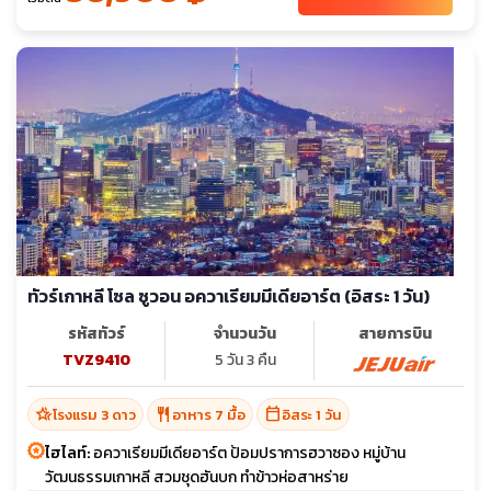
ทัวร์เกาหลี โซล ซูวอน อควาเรียมมีเดียอาร์ต (อิสระ 1 วัน)
รหัสทัวร์
จำนวนวัน
สายการบิน
TVZ9410
5 วัน 3 คืน
hotel_class
restaurant
calendar_today
โรงแรม 3 ดาว
อาหาร 7 มื้อ
อิสระ 1 วัน
ไฮไลท์:
อควาเรียมมีเดียอาร์ต ป้อมปราการฮวาซอง หมู่บ้าน
วัฒนธรรมเกาหลี สวมชุดฮันบก ทำข้าวห่อสาหร่าย