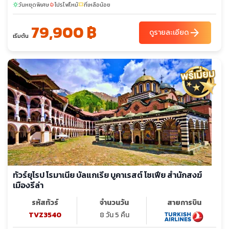
วันหยุดพิเศษ
โปรไฟไหม้
ที่เหลือน้อย
sunny
local_fire_department
confirmation_number
79,900 ฿
arrow_forward
ดูรายละเอียด
เริ่มต้น
ทัวร์ยุโรป โรมาเนีย บัลแกเรีย บูคาเรสต์ โซเฟีย สำนักสงฆ์
เมืองรีล่า
รหัสทัวร์
จำนวนวัน
สายการบิน
TVZ3540
8 วัน 5 คืน