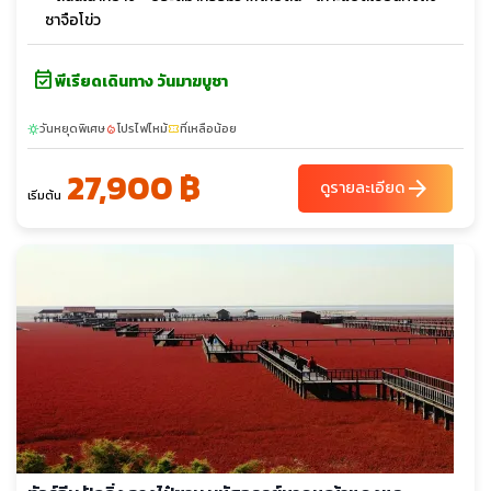
ซาจือโข่ว
event_available
พีเรียดเดินทาง วันมาฆบูชา
วันหยุดพิเศษ
โปรไฟไหม้
ที่เหลือน้อย
sunny
local_fire_department
confirmation_number
27,900 ฿
arrow_forward
ดูรายละเอียด
เริ่มต้น