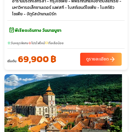
อารามมรดกโลกรีล่า - กรุงโซเฟีย - พิพิธภัณฑ์แห่งชาติบัลแกเรีย -
มหาวิหารอเล็กซานเดอร์ เนฟสกี - โบสถ์เซนต์โซเฟีย - โบสถ์ยิว
โซเฟีย - จัตุรัสบัทเทนเบิร์ก
event_available
พีเรียดเดินทาง วันมาฆบูชา
วันหยุดพิเศษ
โปรไฟไหม้
ที่เหลือน้อย
sunny
local_fire_department
confirmation_number
69,900 ฿
arrow_forward
ดูรายละเอียด
เริ่มต้น