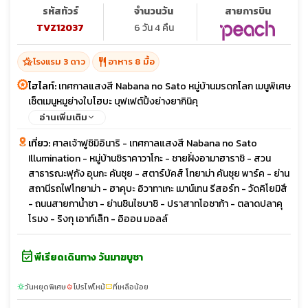
รหัสทัวร์
จำนวนวัน
สายการบิน
TVZ12037
6 วัน 4 คืน
hotel_class
restaurant
โรงแรม 3 ดาว
อาหาร 8 มื้อ
ไฮไลท์:
เทศกาลแสงสี Nabana no Sato หมู่บ้านมรดกโลก เมนูพิเศษ
เซ็ตเมนูหมูย่างใบโฮบะ บุฟเฟต์ปิ้งย่างยากินิคุ
อ่านเพิ่มเติม
เที่ยว:
ศาลเจ้าฟูชิมิอินาริ - เทศกาลแสงสี Nabana no Sato
Illumination - หมู่บ้านชิราคาวาโกะ - ชายฝั่งอามาฮาราชิ - สวน
สาธารณะฟุกัง อุนกะ คันซุย - สตาร์บัคส์ โทยาม่า คันซุย พาร์ค - ย่าน
สถานีรถไฟโทยาม่า - ฮาคุบะ อิวาทาเกะ เมาน์เทน รีสอร์ท - วัดคิโยมิสึ
- ถนนสายกาน้ำชา - ย่านชินไซบาชิ - ปราสาทโอซาก้า - ตลาดปลาคุ
โรมง - ริงกุ เอาท์เล็ท - อิออน มอลล์
event_available
พีเรียดเดินทาง วันมาฆบูชา
วันหยุดพิเศษ
โปรไฟไหม้
ที่เหลือน้อย
sunny
local_fire_department
confirmation_number