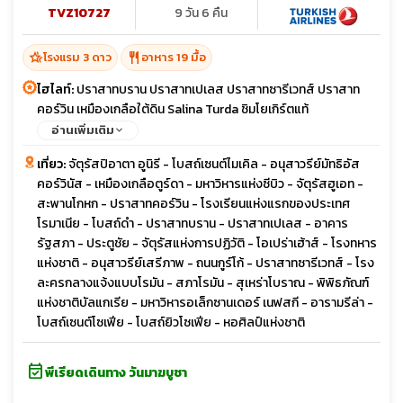
TVZ10727
9 วัน 6 คืน
hotel_class
restaurant
โรงแรม 3 ดาว
อาหาร 19 มื้อ
ไฮไลท์:
ปราสาทบราน ปราสาทเปเลส ปราสาทซารีเวทส์ ปราสาท
คอร์วิน เหมืองเกลือใต้ดิน Salina Turda ชิมโยเกิร์ตแท้
อ่านเพิ่มเติม
เที่ยว:
จัตุรัสปิอาตา อูนิรี - โบสถ์เซนต์ไมเคิล - อนุสาวรีย์มัทธิอัส
คอร์วินัส - เหมืองเกลือตูร์ดา - มหาวิหารแห่งซีบิว - จัตุรัสฮูเอท -
สะพานโกหก - ปราสาทคอร์วิน - โรงเรียนแห่งแรกของประเทศ
โรมาเนีย - โบสถ์ดำ - ปราสาทบราน - ปราสาทเปเลส - อาคาร
รัฐสภา - ประตูชัย - จัตุรัสแห่งการปฏิวัติ - โอเปร่าเฮ้าส์ - โรงทหาร
แห่งชาติ - อนุสาวรีย์เสรีภาพ - ถนนกูร์โก้ - ปราสาทซารีเวทส์ - โรง
ละครกลางแจ้งแบบโรมัน - สภาโรมัน - สุเหร่าโบราณ - พิพิธภัณฑ์
แห่งชาติบัลแกเรีย - มหาวิหารอเล็กซานเดอร์ เนฟสกี - อารามรีล่า -
โบสถ์เซนต์โซเฟีย - โบสถ์ยิวโซเฟีย - หอศิลป์แห่งชาติ
event_available
พีเรียดเดินทาง วันมาฆบูชา