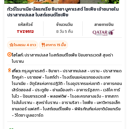
ทัวร์โรมาเนีย บัลแกเรีย ซินายา บูคาเรสต์ โซเฟีย เข้าชมายใน
ปราสาทเปเลส โบสถ์เซนต์โซเฟีย
รหัสทัวร์
จำนวนวัน
สายการบิน
TVZ9512
8 วัน 5 คืน
hotel_class
restaurant
โรงแรม 4 ดาว
อาหาร 15 มื้อ
ไฮไลท์:
ปราสาทเปเลส โบสถ์เซนต์โซเฟีย ป้อมซาเรเวตส์ สุเหร่า
โบราณ
เที่ยว:
กรุงบูคาเรสต์ - ชินายา - ปราสาทเปเลส - บราน - ปราสาทแด
ร็กคูล่า - บราซอฟ - โบสถ์ดำ - โรงเรียนแห่งแรกของประเทศ
โรมาเนีย - จัตุรัสแห่งการปฏิวัติ - โรงอุปรากรแห่งชาติ - อาคารคอน
เสิร์ตฮอลล์ - ประตูชัย - ย่านเมืองเก่า - อาคารรัฐสภา - เวลิโค ทาร์
โนโว - ป้อมซาเรเวตส์ - พลอฟดิฟ - โรงละครกลางแจ้ง - ซากสภา
โรมันโบราณ - สุเหร่าโบราณ - อารามริลา - โซเฟีย - มหาวิหารอเล็ก
ซานเดอร์ เนฟสกี - โบสถ์เซนต์โซเฟีย - พิพิธภัณฑ์แห่งชาติบัลแกเรีย
- วิโตชา บูเลอวาร์ด