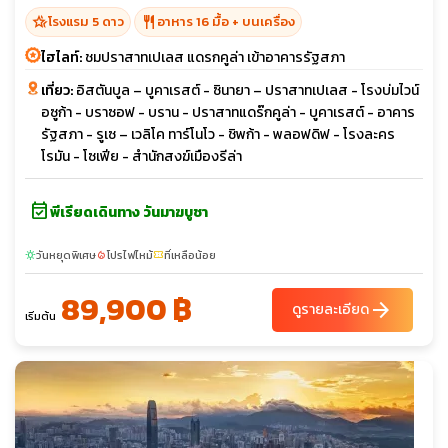
hotel_class
restaurant
โรงแรม 5 ดาว
อาหาร 16 มื้อ + บนเครื่อง
ไฮไลท์:
ชมปราสาทเปเลส แดรกคูล่า เข้าอาคารรัฐสภา
เที่ยว:
อิสตันบูล – บูคาเรสต์ - ซินายา – ปราสาทเปเลส - โรงบ่มไวน์
อซูก้า - บราซอฟ - บราน - ปราสาทแดร๊กคูล่า - บูคาเรสต์ - อาคาร
รัฐสภา - รูเซ – เวลิโค ทาร์โนโว - ชิพก้า - พลอฟดิฟ - โรงละคร
โรมัน - โซเฟีย - สำนักสงฆ์เมืองรีล่า
event_available
พีเรียดเดินทาง วันมาฆบูชา
วันหยุดพิเศษ
โปรไฟไหม้
ที่เหลือน้อย
sunny
local_fire_department
confirmation_number
89,900 ฿
arrow_forward
ดูรายละเอียด
เริ่มต้น