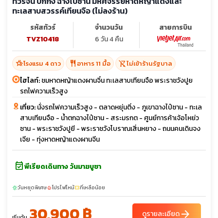
ทัวร์จีน ปักกิ่ง ฉางไป๋ซาน มหัศจรรย์หาดหญ้าแดงและ
ทะเลสาบสวรรค์เทียนจือ (ไม่ลงร้าน)
รหัสทัวร์
จำนวนวัน
สายการบิน
TVZ10418
6 วัน 4 คืน
hotel_class
restaurant
shopping_cart_off
โรงแรม 4 ดาว
อาหาร 11 มื้อ
ไม่เข้าร้านรัฐบาล
ไฮไลท์:
ชมหาดหญ้าแดงผานจิ๋น ทะเลสาบเทียนจือ พระราชวังปูย
รถไฟความเร็วสูง
เที่ยว:
นั่งรถไฟความเร็วสูง - ตลาดหยุ่นติ่ง - ภูเขาฉางไป๋ซาน - ทะเล
สาบเทียนจือ - น้ำตกฉางไป๋ซาน - สระมรกต - ศูนย์การค้าเจ้อโหย่ว
ซาน - พระราชวังปูยี - พระราชวังโบราณเสิ่นหยาง - ถนนคนเดินจง
เจีย - ทุ่งหาดหญ้าแดงผานจีน
event_available
พีเรียดเดินทาง วันมาฆบูชา
วันหยุดพิเศษ
โปรไฟไหม้
ที่เหลือน้อย
sunny
local_fire_department
confirmation_number
30,900 ฿
arrow_forward
ดูรายละเอียด
เริ่มต้น