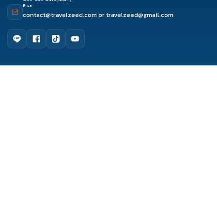
อีเมล
contact@travelzeed.com
or
travelzeed@gmail.com
ดูรีวิว
จองผ่านแชท
จองผ่านไลน์
ติดต่อเซล
เมนูหลัก
หน้าแรก
จัดกรุ๊ปทัวร์
เกี่ยวกับเรา
ติดต่อเรา
รีวิว Travelzeed
บทความท่องเที่ยว