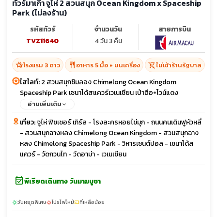
ทัวร์มาเก๊า จูไห่ 2 สวนสนุก Ocean Kingdom x Spaceship
Park (ไม่ลงร้าน)
รหัสทัวร์
จำนวนวัน
สายการบิน
TVZ11640
4 วัน 3 คืน
hotel_class
restaurant
shopping_cart_off
โรงแรม 3 ดาว
อาหาร 5 มื้อ + บนเครื่อง
ไม่เข้าร้านรัฐบาล
ไฮไลท์:
2 สวนสนุกชิมลอง Chimelong Ocean Kingdom
Spaceship Park เซนาโด้สแควร์เวเนเชียน เป๋าฮือ+ไวน์แดง
อ่านเพิ่มเติม
เที่ยว:
จูไห่ ฟิชเชอร์ เกิร์ล - โรงละครหอยไข่มุก - ถนนคนเดินฟูหัวหลี่
- สวนสนุกฉางหลง Chimelong Ocean Kingdom - สวนสนุกฉาง
หลง Chimelong Spaceship Park - วิหารเซนต์ปอล - เซนาโด้ส
แควร์ - วัดกวนไท - วัดอาม่า - เวเนเชียน
event_available
พีเรียดเดินทาง วันมาฆบูชา
วันหยุดพิเศษ
โปรไฟไหม้
ที่เหลือน้อย
sunny
local_fire_department
confirmation_number