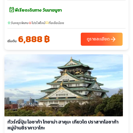
event_available
พีเรียดเดินทาง วันมาฆบูชา
วันหยุดพิเศษ
โปรไฟไหม้
ที่เหลือน้อย
sunny
local_fire_department
confirmation_number
6,888 ฿
arrow_forward
ดูรายละเอียด
เริ่มต้น
ทัวร์ญี่ปุ่น โอซาก้า โทยาม่า ฮาคุบะ เกียวโต ปราสาทโอซาก้า
หมู่บ้านชิราคาวาโกะ