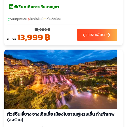
event_available
พีเรียดเดินทาง วันมาฆบูชา
วันหยุดพิเศษ
โปรไฟไหม้
ที่เหลือน้อย
sunny
local_fire_department
confirmation_number
15,999 ฿
13,999 ฿
arrow_forward
ดูรายละเอียด
เริ่มต้น
ทัวร์จีน อี๋ชาง จางเจียเจี้ย เมืองโบราณฟูหรงเจิ้น ถ้ำเก้าเทพ
(ลงร้าน)