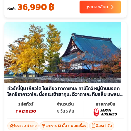
36,990 ฿
arrow_forward
ดูรายละเอียด
เริ่มต้น
ทัวร์ญี่ปุ่น เกียวโต โตเกียว ทาคายามะ คามิโคจิ หมู่บ้านมรดก
โลกชิราคาวาโกะ นั่งกระเช้าฮาคุบะ อิวาตาเกะ ทีมแล็บ แพลน
เนต (อิสระ 1 วัน)
รหัสทัวร์
จำนวนวัน
สายการบิน
TVZ10230
8 วัน 5 คืน
hotel_class
restaurant
calendar_today
โรงแรม 4 ดาว
อาหาร 13 มื้อ + บนเครื่อง
อิสระ 1 วัน