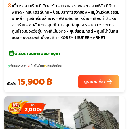
เที่ยว:
อควาเรียมมีเดียอาร์ต - FLYING SUWON - คาเฟ่ลับ ที่ห้าม
พลาด - ถนนแฮริดันกิล - ป้อมปราการฮวาซอง - หมู่บ้านวัฒนธรรม
เกาหลี - ศูนย์เครื่องสำอาง - พิพิธภัณฑ์สาหร่าย - เรียนทำข้าวห่อ
สาหร่าย - ชุดฮันบก - ศูนย์โสม - ศูนย์สมุนไพร - DUTY FREE -
ศูนย์รวมของวัยรุ่นเกาหลีเมียงดง - ศูนย์แอเมทิสต์ - ศูนย์น้ำมันสน
แดง - ฮงแดวอร์คกิ้งสตรีท - KOREAN SUPERMARKET
event_available
พีเรียดเดินทาง วันมาฆบูชา
วันหยุดพิเศษ
โปรไฟไหม้
ที่เหลือน้อย
sunny
local_fire_department
confirmation_number
15,900 ฿
arrow_forward
ดูรายละเอียด
เริ่มต้น
2,000
฿