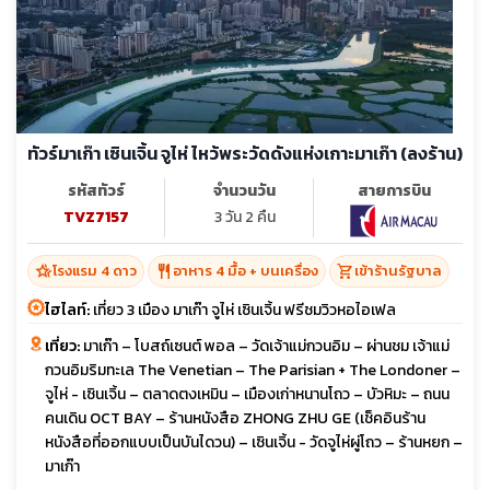
ทัวร์มาเก๊า เซินเจิ้น จูไห่ ไหว้พระวัดดังแห่งเกาะมาเก๊า (ลงร้าน)
รหัสทัวร์
จำนวนวัน
สายการบิน
TVZ7157
3 วัน 2 คืน
hotel_class
restaurant
shopping_cart
โรงแรม 4 ดาว
อาหาร 4 มื้อ + บนเครื่อง
เข้าร้านรัฐบาล
ไฮไลท์:
เที่ยว 3 เมือง มาเก๊า จูไห่ เซินเจิ้น ฟรีชมวิวหอไอเฟล
เที่ยว:
มาเก๊า – โบสถ์เซนต์ พอล – วัดเจ้าแม่กวนอิม – ผ่านชม เจ้าแม่
กวนอิมริมทะเล The Venetian – The Parisian + The Londoner –
จูไห่ - เซินเจิ้น – ตลาดตงเหมิน – เมืองเก่าหนานโถว – บัวหิมะ – ถนน
คนเดิน OCT BAY – ร้านหนังสือ ZHONG ZHU GE (เช็คอินร้าน
หนังสือที่ออกแบบเป็นบันไดวน) – เซินเจิ้น - วัดจูไห่ผู่โถว – ร้านหยก –
มาเก๊า