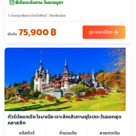
event_available
พีเรียดเดินทาง วันมาฆบูชา
วันหยุดพิเศษ
โปรไฟไหม้
ที่เหลือน้อย
sunny
local_fire_department
confirmation_number
75,900 ฿
arrow_forward
ดูรายละเอียด
เริ่มต้น
ทัวร์บัลแกเรีย โรมาเนีย เจาะลึกเส้นทางยุโรปตะวันออกสุด
คลาสสิก
รหัสทัวร์
จำนวนวัน
สายการบิน