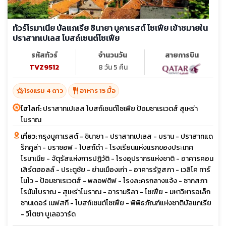
ทัวร์โรมาเนีย บัลแกเรีย ซินายา บูคาเรสต์ โซเฟีย เข้าชมายใน
ปราสาทเปเลส โบสถ์เซนต์โซเฟีย
รหัสทัวร์
จำนวนวัน
สายการบิน
TVZ9512
8 วัน 5 คืน
hotel_class
restaurant
โรงแรม 4 ดาว
อาหาร 15 มื้อ
ไฮไลท์:
ปราสาทเปเลส โบสถ์เซนต์โซเฟีย ป้อมซาเรเวตส์ สุเหร่า
โบราณ
เที่ยว:
กรุงบูคาเรสต์ - ชินายา - ปราสาทเปเลส - บราน - ปราสาทแด
ร็กคูล่า - บราซอฟ - โบสถ์ดำ - โรงเรียนแห่งแรกของประเทศ
โรมาเนีย - จัตุรัสแห่งการปฏิวัติ - โรงอุปรากรแห่งชาติ - อาคารคอน
เสิร์ตฮอลล์ - ประตูชัย - ย่านเมืองเก่า - อาคารรัฐสภา - เวลิโค ทาร์
โนโว - ป้อมซาเรเวตส์ - พลอฟดิฟ - โรงละครกลางแจ้ง - ซากสภา
โรมันโบราณ - สุเหร่าโบราณ - อารามริลา - โซเฟีย - มหาวิหารอเล็ก
ซานเดอร์ เนฟสกี - โบสถ์เซนต์โซเฟีย - พิพิธภัณฑ์แห่งชาติบัลแกเรีย
- วิโตชา บูเลอวาร์ด