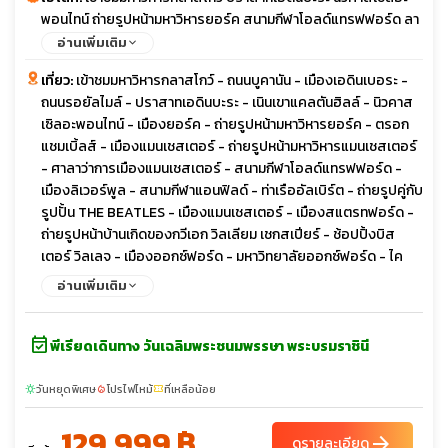
พอนไทน์ ถ่ายรูปหน้ามหาวิหารยอร์ค สนามกีฬาโอลด์แทรฟฟอร์ด ลา
ว่าการเมืองแมนเชสเตอร์ ไครสต์เชิร์ชคอลเลจ มหาวิทยาลัยออกซ์ฟ
อ่านเพิ่มเติม
อร์ด ถ่ายรูปหน้าวิหารเวสต์มินสเตอร์ แอบบีย์ ถ่ายรูปด้านหน้าพระรา
เที่ยว:
เข้าชมมหาวิหารกลาสโกว์ - ถนนบูคานัน - เมืองเอดินเบอระ -
ชวังบัคกิ้งแฮม พิเศษเมนู เป็ดย่างโฟรซีซั่น ฟิซแอนด์ชิปส์
ถนนรอยัลไมล์ - ปราสาทเอดินบะระ - เนินเขาแคลตันฮิลล์ - นิวคาส
เซิลอะพอนไทน์ - เมืองยอร์ค - ถ่ายรูปหน้ามหาวิหารยอร์ค - ตรอก
แชมเบิ้ลส์ - เมืองแมนเชสเตอร์ - ถ่ายรูปหน้ามหาวิหารแมนเชสเตอร์
- ศาลาว่าการเมืองแมนเชสเตอร์ - สนามกีฬาโอลด์แทรฟฟอร์ด -
เมืองลิเวอร์พูล - สนามกีฬาแอนฟิลด์ - ท่าเรืออัลเบิร์ต - ถ่ายรูปคู่กับ
รูปปั้น THE BEATLES - เมืองแมนเชสเตอร์ - เมืองสแตรทฟอร์ด -
ถ่ายรูปหน้าบ้านเกิดของกวีเอก วิลเลียม เชกสเปียร์ - ช้อปปิ้งบิส
เตอร์ วิลเลจ - เมืองออกซ์ฟอร์ด - มหาวิทยาลัยออกซ์ฟอร์ด - ไค
รสต์เชิร์ชคอลเลจ - สโตนเฮ้นจ์ - กรุงลอนดอน - จัตุรัสทราฟัลการ์
อ่านเพิ่มเติม
- สะพานเวสต์มินสเตอร์ - ลอนดอนอาย - หอนาฬิกาบิ๊กเบน - ถ่าย
รูปหน้าวิหารเวสต์มินสเตอร์ แอบบีย์ - ถ่ายรูปด้านหน้าพระรา
event_available
ชวังบัคกิ้งแฮม - ล่องเรือแม่น้ำเทมส์ - ถนนออกซ์ฟอร์ด
พีเรียดเดินทาง วันเฉลิมพระชนมพรรษา พระบรมราชินี
วันหยุดพิเศษ
โปรไฟไหม้
ที่เหลือน้อย
sunny
local_fire_department
confirmation_number
129,999 ฿
arrow_forward
ดูรายละเอียด