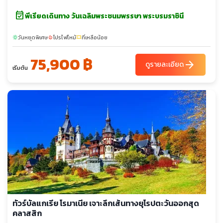
event_available
พีเรียดเดินทาง วันเฉลิมพระชนมพรรษา พระบรมราชินี
วันหยุดพิเศษ
โปรไฟไหม้
ที่เหลือน้อย
sunny
local_fire_department
confirmation_number
75,900 ฿
arrow_forward
ดูรายละเอียด
เริ่มต้น
ทัวร์บัลแกเรีย โรมาเนีย เจาะลึกเส้นทางยุโรปตะวันออกสุด
คลาสสิก