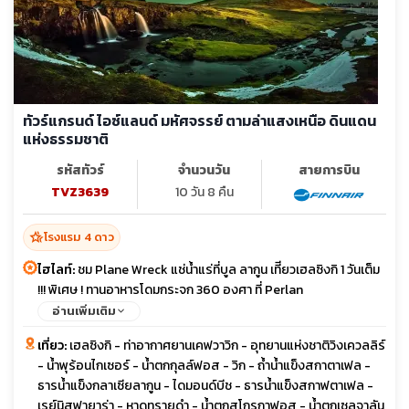
ทัวร์แกรนด์ ไอซ์แลนด์ มหัศจรรย์ ตามล่าแสงเหนือ ดินแดน
แห่งธรรมชาติ
รหัสทัวร์
จำนวนวัน
สายการบิน
TVZ3639
10 วัน 8 คืน
hotel_class
โรงแรม 4 ดาว
ไฮไลท์:
ชม Plane Wreck แช่น้ำแร่ที่บูล ลากูน เทีี่ยวเฮลซิงกิ 1 วันเต็ม
!!! พิเศษ ! ทานอาหารโดมกระจก 360 องศา ที่ Perlan
อ่านเพิ่มเติม
เที่ยว:
เฮลซิงกิ - ท่าอากาศยานเคฟวาวิก - อุทยานแห่งชาติวิงเควลลิร์
- น้ำพุร้อนไกเซอร์ - น้ำตกกุลล์ฟอส - วิก - ถ้ำน้ำแข็งสกาตาเฟล -
ธารน้ำแข็งกลาเซียลากูน - ไดมอนด์บีช - ธารน้ำแข็งสกาฟตาเฟล -
เรย์นิสฟายาร่า - หาดทรายดำ - น้ำตกสโกรกาฟอส - น้ำตกเซลจาลัน