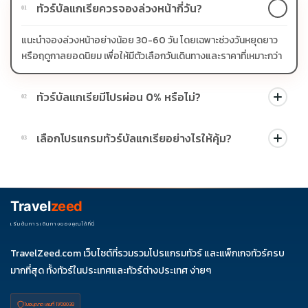
ทัวร์บัลแกเรียควรจองล่วงหน้ากี่วัน?
01
แนะนำจองล่วงหน้าอย่างน้อย 30-60 วัน โดยเฉพาะช่วงวันหยุดยาว
หรือฤดูกาลยอดนิยม เพื่อให้มีตัวเลือกวันเดินทางและราคาที่เหมาะกว่า
ทัวร์บัลแกเรียมีโปรผ่อน 0% หรือไม่?
02
บางโปรแกรมมีโปรผ่อน 0% หรือโปรโมชั่นบัตรเครดิตตามเงื่อนไขที่
เลือกโปรแกรมทัวร์บัลแกเรียอย่างไรให้คุ้ม?
03
บริษัทกำหนด สามารถดูสัญลักษณ์โปรโมชั่นในรายการทัวร์แต่ละ
รายการได้
ควรดูจำนวนวัน ไฮไลต์ที่รวมจริง โรงแรม สายการบิน มื้ออาหาร และ
ช่วงราคา ไม่ควรเทียบจากราคาต่ำสุดเพียงอย่างเดียว
Travel
zeed
เริ่มต้นการเดินทางของคุณได้ที่นี่
TravelZeed.com เว็บไซต์ที่รวมรวมโปรแกรมทัวร์ และแพ็กเกจทัวร์ครบ
มากที่สุด ทั้งทัวร์ในประเทศและทัวร์ต่างประเทศ ง่ายๆ
ใบอนุญาต เลขที่ 11/08038