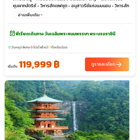
หุบผากษัตริย์ - วิหารฮัคเซฟซุต - อนุสาวรีย์แห่งเมมนอน - วิหารลัก
ซอร์ - การแสดง Belly Dance - มหาวิหารคาร์นัค - ตลาดพื้นเมือง
อ่านเพิ่มเติม
ลักซอร์ - พิพิธภัณฑ์อียิปต์ (EMC) - ป้อมปราการ CITADEL - สุเหร่า
แห่งโมฮัมเม็ดอาลี
event_available
พีเรียดเดินทาง วันเฉลิมพระชนมพรรษา พระบรมราชินี
วันหยุดพิเศษ
โปรไฟไหม้
ที่เหลือน้อย
sunny
local_fire_department
confirmation_number
119,999 ฿
arrow_forward
ดูรายละเอียด
เริ่มต้น