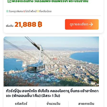
event_available
พีเรียดเดินทาง วันเฉลิมพระชนมพรรษา พระบรมราชินี
วันหยุดพิเศษ
โปรไฟไหม้
ที่เหลือน้อย
sunny
local_fire_department
confirmation_number
21,888 ฿
arrow_forward
ดูรายละเอียด
เริ่มต้น
ทัวร์ญี่ปุ่น ฮอกไกโด ซัปโปโร คลองโอตารุ ขึ้นกระเช้าฮาโกดา
เตะ (พักออนเซ็น 1 คืน) (อิสระ 1 วัน)
รหัสทัวร์
จำนวนวัน
สายการบิน