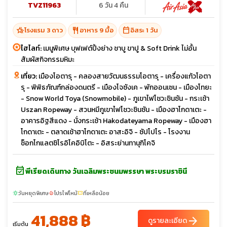
TVZ11963
6 วัน 4 คืน
hotel_class
restaurant
calendar_today
โรงแรม 3 ดาว
อาหาร 9 มื้อ
อิสระ 1 วัน
ไฮไลท์:
เมนูพิเศษ บุฟเฟต์ปิ้งย่าง ชาบู ขาปู & Soft Drink ไม่อั้น
สัมผัสกิจกรรมหิมะ
เที่ยว:
เมืองโอตารุ - คลองสายวัฒนธรรมโอตารุ - เครื่องแก้วโอตา
รุ - พิพิธภัณฑ์กล่องดนตรี - เมืองโจซังเค - พักออนเซน - เมืองโทยะ
- Snow World Toya (Snowmobile) - ภูเขาไฟโชวะชินซัน - กระเช้า
Uszan Ropeway - สวนหมีภูเขาไฟโชวะชินซัน - เมืองฮาโกดาเตะ -
อาคารอิฐสีแดง - นั่งกระเช้า Hakodateyama Ropeway - เมืองฮา
โกดาเตะ - ตลาดเช้าฮาโกดาเตะ อาสะอิจิ - ซัปโปโร - โรงงาน
ช็อกโกแลตชิโรอิโคอิบิโตะ - อิสระย่านทานุกิโคจิ
event_available
พีเรียดเดินทาง วันเฉลิมพระชนมพรรษา พระบรมราชินี
วันหยุดพิเศษ
โปรไฟไหม้
ที่เหลือน้อย
sunny
local_fire_department
confirmation_number
41,888 ฿
arrow_forward
ดูรายละเอียด
เริ่มต้น