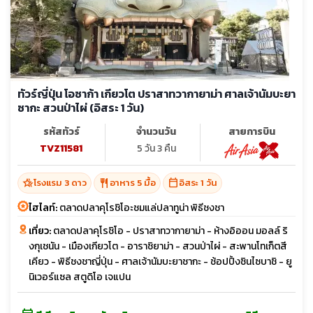
ทัวร์ญี่ปุ่น โอซาก้า เกียวโต ปราสาทวากายาม่า ศาลเจ้านัมบะยา
ซากะ สวนป่าไผ่ (อิสระ 1 วัน)
รหัสทัวร์
จำนวนวัน
สายการบิน
TVZ11581
5 วัน 3 คืน
hotel_class
restaurant
calendar_today
โรงแรม 3 ดาว
อาหาร 5 มื้อ
อิสระ 1 วัน
ไฮไลท์:
ตลาดปลาคุโรชิโอะชมแล่ปลาทูน่า พิธีชงชา
เที่ยว:
ตลาดปลาคุโรชิโอ - ปราสาทวากายาม่า - ห้างอิออน มอลล์ ริ
งกุเชนัน - เมืองเกียวโต - อาราชิยาม่า - สวนป่าไผ่ - สะพานโทเก็ตสี
เคียว - พิธีชงชาญี่ปุ่น - ศาลเจ้านัมบะยาชากะ - ช้อปปิ้งชินไซบาชิ - ยู
นิเวอร์แซล สตูดิโอ เจแปน