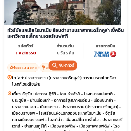
ทัวร์บัลแกเรีย โรมาเนีย ย้อนตำนานปราสาทแดร็กคูล่า เช็คอิน
มหาวิหารอเล็กซานเดอร์เนฟสกี
รหัสทัวร์
จำนวนวัน
สายการบิน
TVZ10550
8 วัน 5 คืน
search
ค้นหาทัวร์
hotel_class
restaurant
โรงแรม 4 ดาว
อาหาร 16 มื้อ
ไฮไลท์:
ปราสาทบราน (ปราสาทแดร็กคูล่า) อารามมรดกโลกรีล่า
โบสถ์เซนต์โซเฟีย
เที่ยว:
จัตุรัสแห่งการปฏิวัติ - โอเปร่าเฮ้าส์ - โรงทหารแห่งชาติ -
ประตูชัย - ย่านเมืองเก่า - อาคารรัฐสภาหินอ่อน - เมืองซินาย่า -
ปราสาทเปเลส - เมืองบราน - ปราสาทบราน (ปราสาทแดร็กคูล่า) -
เมืองบราซอฟ - โรงเรียนแห่งแรกของประเทศโรมาเนีย - จัตุรัส
กลางเมืองบราซอฟ - โบสถ์ดำ - เมืองเวลีโค ทาร์โนโว - ปราสาทซารี
เวทส์ - ย่านถนนกูร์โก้ - เมืองพลอฟดิฟ - เมืองเก่าพลอฟดิฟ - โรง