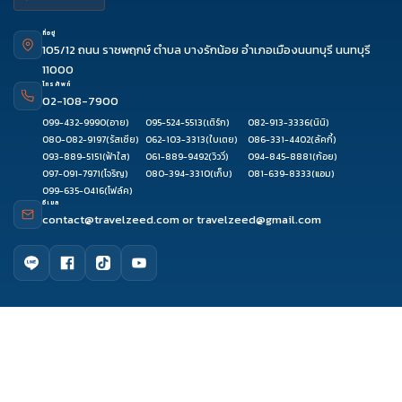
ที่อยู่
105/12 ถนน ราชพฤกษ์ ตำบล บางรักน้อย อำเภอเมืองนนทบุรี นนทบุรี
11000
โทรศัพท์
02-108-7900
099-432-9990
(อาย)
095-524-5513
(เติร์ก)
082-913-3336
(นินิ)
080-082-9197
(รัสเซีย)
062-103-3313
(ใบเตย)
086-331-4402
(ลัคกี้)
093-889-5151
(ฟ้าใส)
061-889-9492
(วิววี่)
094-845-8881
(ก้อย)
097-091-7971
(โจริญ)
080-394-3310
(เก็บ)
081-639-8333
(แอม)
099-635-0416
(โฟล์ค)
อีเมล
contact@travelzeed.com
or
travelzeed@gmail.com
ดูรีวิว
จองผ่านแชท
จองผ่านไลน์
ติดต่อเซล
เมนูหลัก
หน้าแรก
จัดกรุ๊ปทัวร์