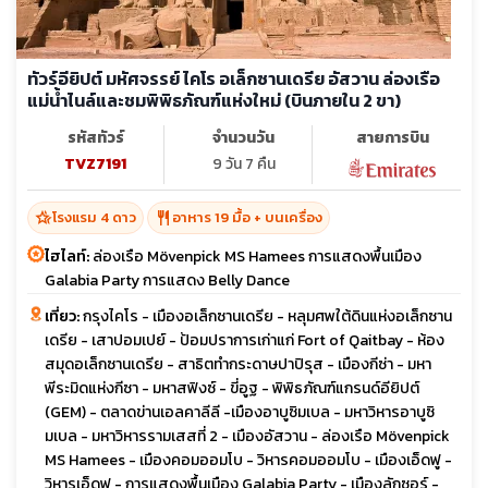
ทัวร์อียิปต์ มหัศจรรย์ ไคโร อเล็กซานเดรีย อัสวาน ล่องเรือ
แม่น้ำไนล์และชมพิพิธภัณฑ์แห่งใหม่ (บินภายใน 2 ขา)
รหัสทัวร์
จำนวนวัน
สายการบิน
TVZ7191
9 วัน 7 คืน
hotel_class
restaurant
โรงแรม 4 ดาว
อาหาร 19 มื้อ + บนเครื่อง
ไฮไลท์:
ล่องเรือ Mövenpick MS Hamees การแสดงพื้นเมือง
Galabia Party การแสดง Belly Dance
เที่ยว:
กรุงไคโร - เมืองอเล็กซานเดรีย - หลุมศพใต้ดินแห่งอเล็กซาน
เดรีย - เสาปอมเปย์ - ป้อมปราการเก่าแก่ Fort of Qaitbay - ห้อง
สมุดอเล็กซานเดรีย - สาธิตทำกระดาษปาปิรุส - เมืองกีซ่า - มหา
พีระมิดแห่งกีซา - มหาสฟิงซ์ - ขี่อูฐ - พิพิธภัณฑ์แกรนด์อียิปต์
(GEM) - ตลาดข่านเอลคาลีลี -เมืองอาบูซิมเบล - มหาวิหารอาบูซิ
มเบล - มหาวิหารรามเสสที่ 2 - เมืองอัสวาน - ล่องเรือ Mövenpick
MS Hamees - เมืองคอมออมโบ - วิหารคอมออมโบ - เมืองเอ็ดฟู -
วิหารเอ็ดฟู - การแสดงพื้นเมือง Galabia Party - เมืองลักซอร์ -