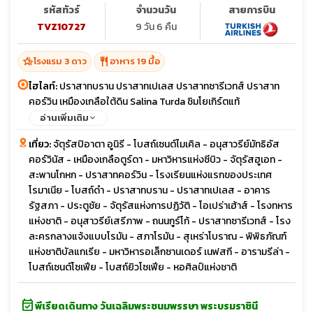
รหัสทัวร์
จำนวนวัน
สายการบิน
TVZ10727
9 วัน 6 คืน
hotel_class
restaurant
โรงแรม 3 ดาว
อาหาร 19 มื้อ
ไฮไลท์:
ปราสาทบราน ปราสาทเปเลส ปราสาทซารีเวทส์ ปราสาท
คอร์วิน เหมืองเกลือใต้ดิน Salina Turda ชิมโยเกิร์ตแท้
อ่านเพิ่มเติม
เที่ยว:
จัตุรัสปิอาตา อูนิรี - โบสถ์เซนต์ไมเคิล - อนุสาวรีย์มัทธิอัส
คอร์วินัส - เหมืองเกลือตูร์ดา - มหาวิหารแห่งซีบิว - จัตุรัสฮูเอท -
สะพานโกหก - ปราสาทคอร์วิน - โรงเรียนแห่งแรกของประเทศ
โรมาเนีย - โบสถ์ดำ - ปราสาทบราน - ปราสาทเปเลส - อาคาร
รัฐสภา - ประตูชัย - จัตุรัสแห่งการปฏิวัติ - โอเปร่าเฮ้าส์ - โรงทหาร
แห่งชาติ - อนุสาวรีย์เสรีภาพ - ถนนกูร์โก้ - ปราสาทซารีเวทส์ - โรง
ละครกลางแจ้งแบบโรมัน - สภาโรมัน - สุเหร่าโบราณ - พิพิธภัณฑ์
แห่งชาติบัลแกเรีย - มหาวิหารอเล็กซานเดอร์ เนฟสกี - อารามรีล่า -
โบสถ์เซนต์โซเฟีย - โบสถ์ยิวโซเฟีย - หอศิลป์แห่งชาติ
event_available
พีเรียดเดินทาง วันเฉลิมพระชนมพรรษา พระบรมราชินี