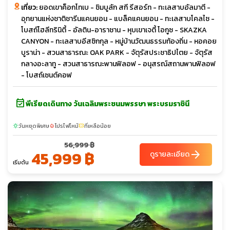
เที่ยว:
ยอดเขาค็อกโทเบ - ชิมบูลัก สกี รีสอร์ท - ทะเลสาบอัลมาตี -
อุทยานแห่งชาติชารีนแคนยอน - แบล็คแคนยอน - ทะเลสาบโคลไซ -
โบสถ์โฮลีทรินิตี้ - อัลติน-อาราชาน - หุบเขาเจตี้ โอกูซ - SKAZKA
CANYON - ทะเลสาบอีสซิกกุล - หมู่บ้านวัฒนธรรมท้องถิ่น - หอคอย
บูราน่า - สวนสาธารณะ OAK PARK - จัตุรัสประชาธิปไตย - จัตุรัส
กลางอะลาทู - สวนสาธารณะพานฟิลอฟ - อนุสรณ์สถานพานฟิลอฟ
- โบสถ์เซนต์คอฟ
event_available
พีเรียดเดินทาง วันเฉลิมพระชนมพรรษา พระบรมราชินี
วันหยุดพิเศษ
โปรไฟไหม้
ที่เหลือน้อย
sunny
local_fire_department
confirmation_number
56,999 ฿
45,999 ฿
arrow_forward
ดูรายละเอียด
เริ่มต้น