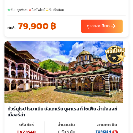
วันหยุดพิเศษ
โปรไฟไหม้
ที่เหลือน้อย
sunny
local_fire_department
confirmation_number
79,900 ฿
arrow_forward
ดูรายละเอียด
เริ่มต้น
ทัวร์ยุโรป โรมาเนีย บัลแกเรีย บูคาเรสต์ โซเฟีย สำนักสงฆ์
เมืองรีล่า
รหัสทัวร์
จำนวนวัน
สายการบิน
TVZ3540
8 วัน 5 คืน