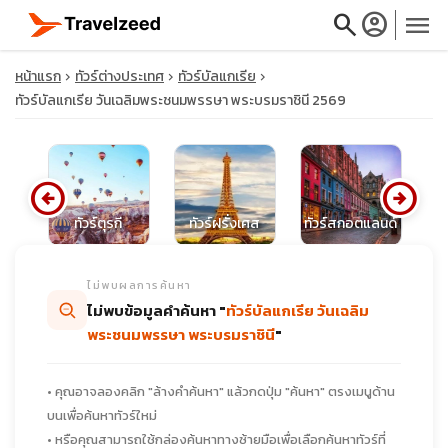
search
account_circle
menu
หน้าแรก
ทัวร์ต่างประเทศ
ทัวร์บัลแกเรีย
ทัวร์บัลแกเรีย วันเฉลิมพระชนมพรรษา พระบรมราชินี 2569
close
arrow_circle_left
arrow_circle_right
ีย
ทัวร์ตุรกี
ทัวร์ฝรั่งเศส
ทัวร์สกอตแลนด์
ท
travel_explore
ไม่พบผลการค้นหา
calendar_month
ไม่พบข้อมูลคำค้นหา "
ทัวร์บัลแกเรีย วันเฉลิม
พระชนมพรรษา พระบรมราชินี
"
search
• คุณอาจลองคลิก "ล้างคำค้นหา" แล้วกดปุ่ม "ค้นหา" ตรงเมนูด้าน
บนเพื่อค้นหาทัวร์ใหม่
• หรือคุณสามารถใช้กล่องค้นหาทางซ้ายมือเพื่อเลือกค้นหาทัวร์ที่