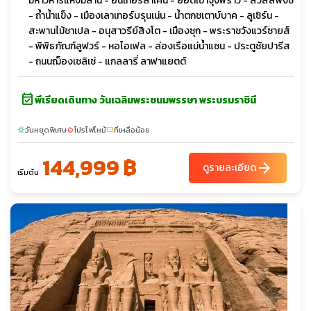
มหาวิหารแห่งมิลาน - อินเทอร์ลาเค่น - ยอดเขาจุงฟราว - สวิสสฟิงซ์
- ถ้ำน้ำแข็ง - เมืองเลาเทอร์บรุนเน่น - น้ำตกชเตาบ์บาค - ลูเซิร์น -
สะพานไม้ชาเปล - อนุสาวรีย์สิงโต - เมืองซุก - พระราชวังแวร์ซายส์
- พิพิธภัณฑ์ลูฟวร์ - หอไอเฟล - ล่องเรือแม่น้ำแซน - ประตูชัยปารีส
- ถนนฌ็องเซลิเซ่ - แกลลารี่ ลาฟาแยตต์
event_available
พีเรียดเดินทาง วันเฉลิมพระชนมพรรษา พระบรมราชินี
วันหยุดพิเศษ
โปรไฟไหม้
ที่เหลือน้อย
sunny
local_fire_department
confirmation_number
144,999 ฿
arrow_forward
ดูรายละเอียด
เริ่มต้น