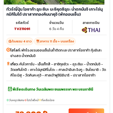
ทัวร์ญี่ปุ่น โอซาก้า อุระชิมะ นะชิคุตซิอุระ น้ำตกนันจิ เกาะไข่มุ
กมิกิโมโต้ ปราสาททองคินนาคุจิ (พักออนเซ็น)
รหัสทัวร์
จำนวนวัน
สายการบิน
TVZ11091
6 วัน 4 คืน
hotel_class
restaurant
โรงแรม 4 ดาว
อาหาร 11 มื้อ + บนเครื่อง
ไฮไลท์:
พักโรงแรมออนเซ็นในถ้ำติดทะเล ปราสาทโอซาก้า กุ้งอิเสะ
ย่างสด น้ำตกนันจิ
เที่ยว:
คันโจการัน - เอ็นเก็ทสึ - ฮาชิกุยอิวะ - อุระชิมะ - น้ำตกนันจิ -
วัดเซกันโทจิ - เกาะไข่มุกมิกิโมโตะ - ศาลเจ้าอิเสะจิงกู - ชินไซบาชิ - วัด
คิโยะมิสุ - วัดคินคะคุจิ - ศาลเจ้าฟูชิมิอินาริ - ปราสาทโอซาก้า
event_available
พีเรียดเดินทาง วันเฉลิมพระชนมพรรษา พระบรมราชินี
วันหยุดพิเศษ
โปรไฟไหม้
ที่เหลือน้อย
sunny
local_fire_department
confirmation_number