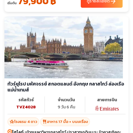
79,900 ฿
arrow_forward
ดูรายละเอียด
เริ่มต้น
ทัวร์ยุโรป มหัศจรรย์ สกอตแลนด์ อังกฤษ กลาสโกว์ ล่องเรือ
แม่น้ำเทมส์
รหัสทัวร์
จำนวนวัน
สายการบิน
TVZ4028
9 วัน 6 คืน
hotel_class
restaurant
โรงแรม 4 ดาว
อาหาร 17 มื้อ + บนเครื่อง
ไฮไลท์:
เข้าชมมหาวิหารกลาสโกว์ ปราสาทเอดินบะระ นิวคาสเซิลอะ