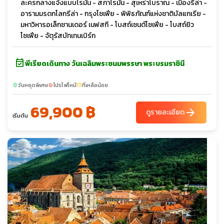
ละครกลางแจ้งแบบโรมัน - สภาโรมัน - สุเหร่าโบราณ - เมืองรีล่า -
อารามมรดกโลกรีล่า - กรุงโซเฟีย - พิพิธภัณฑ์แห่งชาติบัลแกเรีย -
มหาวิหารอเล็กซานเดอร์ เนฟสกี - โบสถ์เซนต์โซเฟีย - โบสถ์ยิว
โซเฟีย - จัตุรัสบัทเทนเบิร์ก
event_available
พีเรียดเดินทาง วันเฉลิมพระชนมพรรษา พระบรมราชินี
วันหยุดพิเศษ
โปรไฟไหม้
ที่เหลือน้อย
sunny
local_fire_department
confirmation_number
69,900 ฿
arrow_forward
ดูรายละเอียด
เริ่มต้น