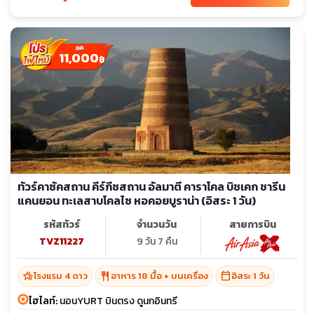
11,000
฿
ทัวร์คาซัคสถาน คีร์กีซสถาน อัลมาตี คาราโคล บิชเคก ชารีน
แคนยอน ทะเลสาบโคลไซ หอคอยบูราน่า (อิสระ 1 วัน)
รหัสทัวร์
จำนวนวัน
สายการบิน
TVZ11227
9 วัน 7 คืน
hotel_class
restaurant
calendar_today
โรงแรม 4 ดาว
อาหาร 18 มื้อ + บนเครื่อง
อิสระ 1 วัน
ไฮไลท์:
นอนYURT บินตรง ดูนกอินทรี