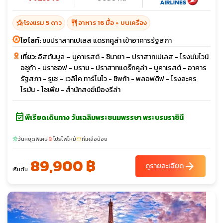
hotel_class
restaurant
โรงแรม 5 ดาว
อาหาร 16 มื้อ + บนเครื่อง
ไฮไลท์:
ชมปราสาทเปเลส แดรกคูล่า เข้าอาคารรัฐสภา
เที่ยว:
อิสตันบูล – บูคาเรสต์ - ซินายา – ปราสาทเปเลส - โรงบ่มไวน์
อซูก้า - บราซอฟ - บราน - ปราสาทแดร๊กคูล่า - บูคาเรสต์ - อาคาร
รัฐสภา - รูเซ – เวลิโค ทาร์โนโว - ชิพก้า - พลอฟดิฟ - โรงละคร
โรมัน - โซเฟีย - สำนักสงฆ์เมืองรีล่า
event_available
พีเรียดเดินทาง วันเฉลิมพระชนมพรรษา พระบรมราชินี
วันหยุดพิเศษ
โปรไฟไหม้
ที่เหลือน้อย
sunny
local_fire_department
confirmation_number
89,900 ฿
arrow_forward
ดูรายละเอียด
เริ่มต้น