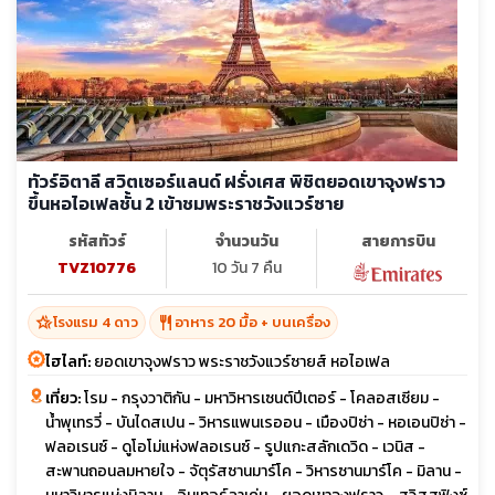
ทัวร์อิตาลี สวิตเซอร์แลนด์ ฝรั่งเศส พิชิตยอดเขาจุงฟราว
ขึ้นหอไอเฟลชั้น 2 เข้าชมพระราชวังแวร์ซาย
รหัสทัวร์
จำนวนวัน
สายการบิน
TVZ10776
10 วัน 7 คืน
hotel_class
restaurant
โรงแรม 4 ดาว
อาหาร 20 มื้อ + บนเครื่อง
ไฮไลท์:
ยอดเขาจุงฟราว พระราชวังแวร์ซายส์ หอไอเฟล
เที่ยว:
โรม - กรุงวาติกัน - มหาวิหารเซนต์ปีเตอร์ - โคลอสเซียม -
น้ำพุเทรวี่ - บันไดสเปน - วิหารแพนเรออน - เมืองปิซ่า - หอเอนปิซ่า -
ฟลอเรนซ์ - ดูโอโม่แห่งฟลอเรนซ์ - รูปแกะสลักเดวิด - เวนิส -
สะพานถอนลมหายใจ - จัตุรัสซานมาร์โค - วิหารซานมาร์โค - มิลาน -