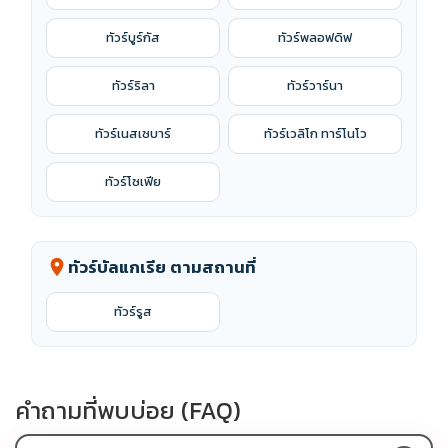
ทัวร์บูร์กัส
ทัวร์พลอฟดิฟ
ทัวร์ริลา
ทัวร์วาร์นา
ทัวร์เนสเซบาร์
ทัวร์เวลิโก ทาร์โนโว
ทัวร์โซเฟีย
ทัวร์บัลแกเรีย ตามสถานที่
location_on
ทัวร์รูส
คำถามที่พบบ่อย (FAQ)