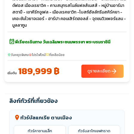
ด์ฟอส เมืองเรยาวิค - คาบสมุทรสไนล์แฟลส์เนสส์ - หมู่บ้านอาร์นา
สตาปี - เขาคีร์กจูเฟล - เมืองเรคยาวิก -โบสถ์ฮัลล์กรีมสคิร์คยา -
เคอะซันไวยาจเจอร์ - ฮาร์ปา คอนเสิร์ตฮอลล์ - จุดชมวิวเพอร์แลน -
มูลลากูน
event_available
พีเรียดเดินทาง วันเฉลิมพระชนมพรรษา พระบรมราชินี
วันหยุดพิเศษ
โปรไฟไหม้
ที่เหลือน้อย
sunny
local_fire_department
confirmation_number
189,999 ฿
arrow_forward
ดูรายละเอียด
เริ่มต้น
ลิงก์ทัวร์ที่เกี่ยวข้อง
ทัวร์บัลแกเรีย ตามเมือง
location_on
ทัวร์คาซานแล็ก
ทัวร์บลาโกเยฟกราด