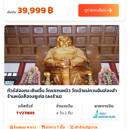
39,999 ฿
arrow_forward
ดูรายละเอียด
เริ่มต้น
ทัวร์ฮ่องกง เซินเจิ้น วัดแชกงหมิว วัดเจ้าแม่กวนอิมฮ่องฮำ
ร้านหนังสือจงซูเก่อ (ลงร้าน)
รหัสทัวร์
จำนวนวัน
สายการบิน
TVZ11655
4 วัน 2 คืน
hotel_class
restaurant
shopping_cart
โรงแรม 4 ดาว
อาหาร 7 มื้อ
เข้าร้านรัฐบาล