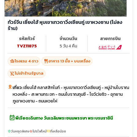
ทัวร์จีน เซี่ยงไฮ้ หุบเขาเทวดาวิ่งเซียนกู่ เขาหวงซาน (ไม่ลง
ร้าน)
รหัสทัวร์
จำนวนวัน
สายการบิน
TVZ11875
5 วัน 4 คืน
hotel_class
restaurant
โรงแรม 4 ดาว
อาหาร 13 มื้อ + บนเครื่อง
shopping_cart_off
ไม่เข้าร้านรัฐบาล
เที่ยว:
เซี่ยงไฮ้ คลาสสิกไนท์ - หุบเขาเทวดาวิ่งเซียนกู่ - หมู่บ้านโบราณ
หวงหลิ่ง - สะพานกระจก - ถนนโบราณถุนซี - โชว์เว่ยซิว - อุทยาน
ภูเขาหวงซาน - ถนนหวยไห่
event_available
พีเรียดเดินทาง วันเฉลิมพระชนมพรรษา พระบรมราชินี
วันหยุดพิเศษ
โปรไฟไหม้
ที่เหลือน้อย
sunny
local_fire_department
confirmation_number