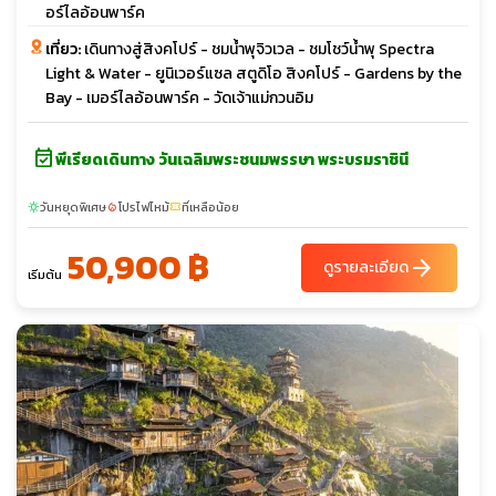
อร์ไลอ้อนพาร์ค
เที่ยว:
เดินทางสู่สิงคโปร์ - ชมน้ำพุจิวเวล - ชมโชว์น้ำพุ Spectra
Light & Water - ยูนิเวอร์แซล สตูดิโอ สิงคโปร์ - Gardens by the
Bay - เมอร์ไลอ้อนพาร์ค - วัดเจ้าแม่กวนอิม
event_available
พีเรียดเดินทาง วันเฉลิมพระชนมพรรษา พระบรมราชินี
วันหยุดพิเศษ
โปรไฟไหม้
ที่เหลือน้อย
sunny
local_fire_department
confirmation_number
50,900 ฿
arrow_forward
ดูรายละเอียด
เริ่มต้น