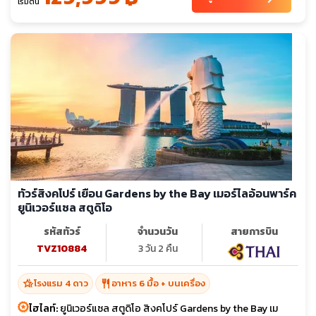
เริ่มต้น
ทัวร์สิงคโปร์ เยือน Gardens by the Bay เมอร์ไลอ้อนพาร์ค
ยูนิเวอร์แซล สตูดิโอ
รหัสทัวร์
จำนวนวัน
สายการบิน
TVZ10884
3 วัน 2 คืน
hotel_class
restaurant
โรงแรม 4 ดาว
อาหาร 6 มื้อ + บนเครื่อง
ไฮไลท์:
ยูนิเวอร์แซล สตูดิโอ สิงคโปร์ Gardens by the Bay เม