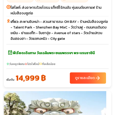
ไฮไลท์:
ส่งอาหารด้วยโดรน แท็กซี่ไร้คนขับ หุ่นยนต์ชงกาแฟ ร้าน
หนังสือจงซูเก่อ
เที่ยว:
สะพานชิงหม่า - สวนสาธารณะ OH BAY - ร้านหนังสือจงซูเก่อ
- Talent Park - Shenzhen Bay MixC - วัดว่านฟู - ถนนคนเดินตง
เหมิน - ย่านมงก๊ก - จิมซาจุ่ย - Avenue of stars - วัดเจ้าแม่กวน
อิมฮองฮา - วัดแชกงหมิว - City gate
event_available
พีเรียดเดินทาง วันเฉลิมพระชนมพรรษา พระบรมราชินี
วันหยุดพิเศษ
โปรไฟไหม้
ที่เหลือน้อย
sunny
local_fire_department
confirmation_number
14,999 ฿
arrow_forward
ดูรายละเอียด
เริ่มต้น