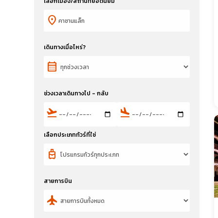
เลือกเมือง/สถานที่ยอดนิยม
location_on
เดินทางเมื่อไหร่?
calendar_month
ช่วงเวลาเดินทางไป - กลับ
flight_takeoff
flight_land
เลือกประเภททัวร์ที่ใช่
travel_luggage_and_bags
สายการบิน
flight