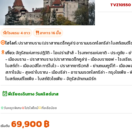
TVZ10550
hotel_class
restaurant
โรงแรม 4 ดาว
อาหาร 16 มื้อ
ไฮไลท์:
ปราสาทบราน (ปราสาทแดร็กคูล่า) อารามมรดกโลกรีล่า โบสถ์เซนต์โ
เที่ยว:
จัตุรัสแห่งการปฏิวัติ - โอเปร่าเฮ้าส์ - โรงทหารแห่งชาติ - ประตูชัย -
- เมืองบราน - ปราสาทบราน (ปราสาทแดร็กคูล่า) - เมืองบราซอฟ - โรงเรี
โบสถ์ดำ - เมืองเวลีโค ทาร์โนโว - ปราสาทซารีเวทส์ - ย่านถนนกูร์โก้ - เม
สภาโรมัน - สุเหร่าโบราณ - เมืองรีล่า - อารามมรดกโลกรีล่า - กรุงโซเฟีย - 
โบสถ์เซนต์โซเฟีย - โบสถ์ยิวโซเฟีย - จัตุรัสบัทเทนเบิร์ก
event_available
พีเรียดเดินทาง วันคริสต์มาส
วันหยุดพิเศษ
โปรไฟไหม้
ที่เหลือน้อย
sunny
local_fire_department
confirmation_number
69,900 ฿
เริ่มต้น