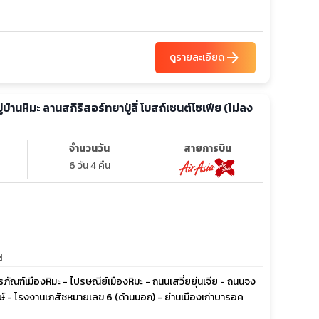
arrow_forward
ดูรายละเอียด
มู่บ้านหิมะ ลานสกีรีสอร์ทยาปู่ลี่ โบสถ์เซนต์โซเฟีย (ไม่ลง
จำนวนวัน
สายการบิน
6 วัน 4 คืน
d
พิธภัณฑ์เมืองหิมะ - ไปรษณีย์เมืองหิมะ - ถนนเสวี่ยยุ่นเจีย - ถนนจง
ักษ์ - โรงงานเภสัชหมายเลข 6 (ด้านนอก) - ย่านเมืองเก่าบารอค