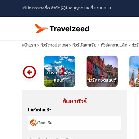
check_circle
บริษัท ทราเวลซี้ด จำกัด
ใบอนุญาต เลขที่ 11/08038
หน้าแรก
ทัวร์ต่างประเทศ
ทัวร์บัลแกเรีย
ทัวร์คาซานแล็ก
ทัว
arrow_circle_left
ทัวร์สวิตเซอร์
ทัวร์เบลารุส
แลนด์
ทัวร์สกอตแลนด์
ทั
ค้นหาทัวร์
travel_explore
ไปเที่ยวไหนดี?
calendar_month
globe_location_pin
search