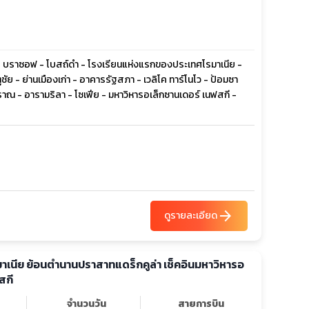
 - บราซอฟ - โบสถ์ดำ - โรงเรียนแห่งแรกของประเทศโรมาเนีย -
ัย - ย่านเมืองเก่า - อาคารรัฐสภา - เวลิโค ทาร์โนโว - ป้อมซา
ณ - อารามริลา - โซเฟีย - มหาวิหารอเล็กซานเดอร์ เนฟสกี -
arrow_forward
ดูรายละเอียด
รมาเนีย ย้อนตำนานปราสาทแดร็กคูล่า เช็คอินมหาวิหารอ
สกี
จำนวนวัน
สายการบิน