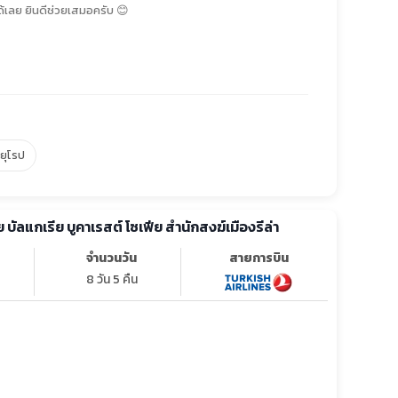
้เลย ยินดีช่วยเสมอครับ 😊
์ยุโรป
ทัวร์ยุโรป โรมาเนีย บัลแกเรีย บูคาเรสต์ โซเฟีย สำนักสงฆ์เมืองรีล่า
จำนวนวัน
สายการบิน
8 วัน 5 คืน