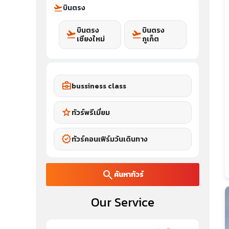
flight_takeoff
บินตรง
บินตรง
บินตรง
flight_takeoff
flight_takeoff
เชียงใหม่
ภูเก็ต
business_center
bussiness class
star
ทัวร์พรีเมี่ยม
verified
ทัวร์คอนเฟิร์มวันเดินทาง
search
ค้นหาทัวร์
Our Service