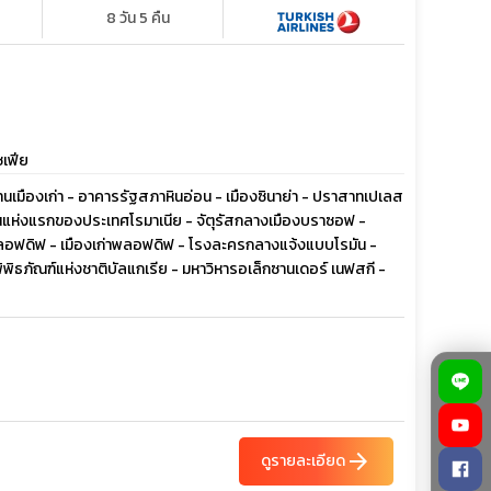
8 วัน 5 คืน
ซเฟีย
 ย่านเมืองเก่า - อาคารรัฐสภาหินอ่อน - เมืองซินาย่า - ปราสาทเปเลส
ยนแห่งแรกของประเทศโรมาเนีย - จัตุรัสกลางเมืองบราซอฟ -
ืองพลอฟดิฟ - เมืองเก่าพลอฟดิฟ - โรงละครกลางแจ้งแบบโรมัน -
พิพิธภัณฑ์แห่งชาติบัลแกเรีย - มหาวิหารอเล็กซานเดอร์ เนฟสกี -
arrow_forward
ดูรายละเอียด