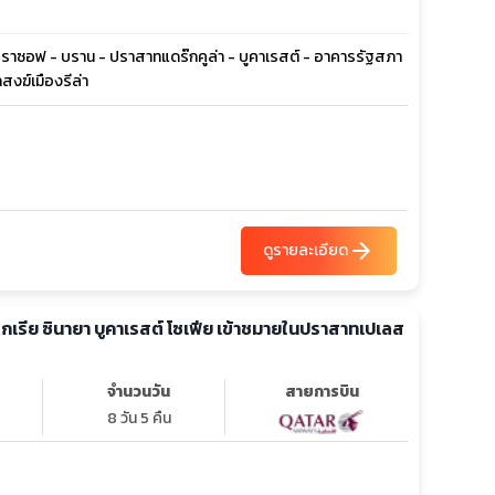
- บราซอฟ - บราน - ปราสาทแดร๊กคูล่า - บูคาเรสต์ - อาคารรัฐสภา
สงฆ์เมืองรีล่า
arrow_forward
ดูรายละเอียด
ลแกเรีย ซินายา บูคาเรสต์ โซเฟีย เข้าชมายในปราสาทเปเลส
จำนวนวัน
สายการบิน
8 วัน 5 คืน