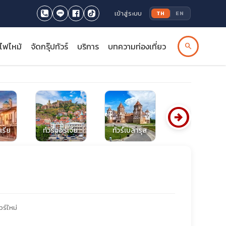
เข้าสู่ระบบ
TH
EN
รไฟไหม้
จัดกรุ๊ปทัวร์
บริการ
บทความท่องเที่ยว
search
arrow_circle_right
ทัวร์สวิตเซอร์
เรีย
ทัวร์จอร์เจีย
ทัวร์เบลารุส
แลนด์
วร์ใหม่