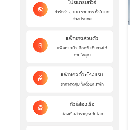
โปรแกรมทัวร์
travel_explore
ทัวร์กว่า 2,000 รายการ ทั้งในและ
ต่างประเทศ
แพ็คเกจส่วนตัว
travel_luggage_and_bags
แพ็คกระเป๋า เลือกวันเดินทางได้
ตามใจคุณ
แพ็คเกจตั๋ว+โรงแรม
flights_and_hotels
ราคาสุดคุ้ม ทั้งตั๋วและที่พัก
ทัวร์ล่องเรือ
directions_boat
ล่องเรือสำราญระดับโลก