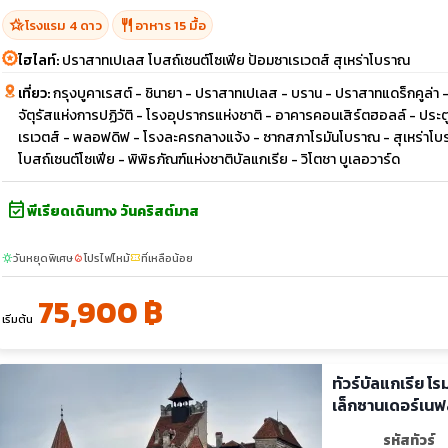
hotel_class
restaurant
โรงแรม 4 ดาว
อาหาร 15 มื้อ
ไฮไลท์:
ปราสาทเปเลส โบสถ์เซนต์โซเฟีย ป้อมซาเรเวตส์ สุเหร่าโบราณ
เที่ยว:
กรุงบูคาเรสต์ - ชินายา - ปราสาทเปเลส - บราน - ปราสาทแดร็กคูล่า
จัตุรัสแห่งการปฏิวัติ - โรงอุปรากรแห่งชาติ - อาคารคอนเสิร์ตฮอลล์ - ประตูช
เรเวตส์ - พลอฟดิฟ - โรงละครกลางแจ้ง - ซากสภาโรมันโบราณ - สุเหร่าโบรา
โบสถ์เซนต์โซเฟีย - พิพิธภัณฑ์แห่งชาติบัลแกเรีย - วิโตชา บูเลอวาร์ด
event_available
พีเรียดเดินทาง วันคริสต์มาส
วันหยุดพิเศษ
โปรไฟไหม้
ที่เหลือน้อย
sunny
local_fire_department
confirmation_number
75,900 ฿
เริ่มต้น
ทัวร์บัลแกเรีย โ
เล็กซานเดอร์เนฟ
รหัสทัวร์