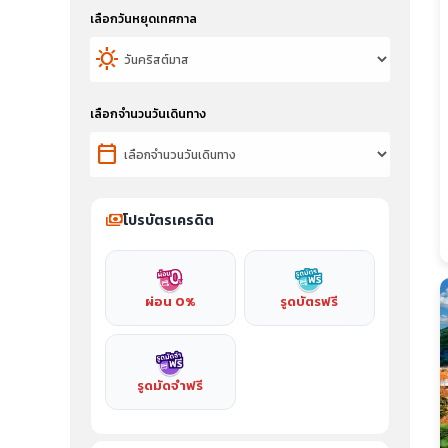
เลือกวันหยุดเทศกาล
sunny
เลือกจำนวนวันเดินทาง
calendar_today
payments
โปรบัตรเครดิต
ผ่อน 0%
รูดบัตรฟรี
รูดมัดจำฟรี