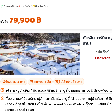
วันหยุดพิเศษ
โปรไฟไหม้
ที่เหลือน้อย
sunny
local_fire_department
confirmation_number
79,900 ฿
เริ่มต้น
ทัวร์จีน ฮาร์บิน ห
ร้าน)
รหัสทัวร์
TVZ12172
hotel_class
restaurant
shopping_cart_off
โรงแรม 4 ดาว
อาหาร 11 มื้อ
ไม่เข้าร้านรัฐบาล
ไฮไลท์:
หมู่บ้านหิมะ 1 คืน สวนสกีรีสอร์ทยาปู่ลี่ งานเทศกาล Ice & Snow Worl
เที่ยว:
ลานสกีรีสอร์ทยาปู่ลี่ - สถานีรถไฟยาปู่ลี่ (ด้านนอก) - หมู่บ้านหิมะ - พิ
หยาง - จัตุรัสโบสถ์เซนต์โซเฟีย - Ice and Snow World - ตุ๊กตามนุษย์หิมะย
Baroque Old Town