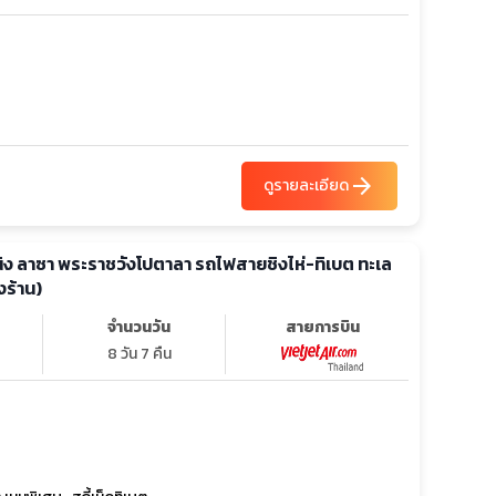
arrow_forward
ดูรายละเอียด
ีหนิง ลาซา พระราชวังโปตาลา รถไฟสายชิงไห่-ทิเบต ทะเล
งร้าน)
จำนวนวัน
สายการบิน
8 วัน 7 คืน