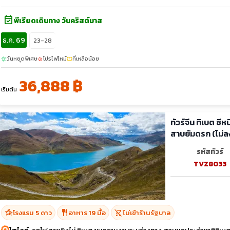
event_available
พีเรียดเดินทาง วันคริสต์มาส
ธ.ค. 69
23-28
วันหยุดพิเศษ
โปรไฟไหม้
ที่เหลือน้อย
sunny
local_fire_department
confirmation_number
36,888 ฿
เริ่มต้น
ทัวร์จีน ทิเบต ซ
สาบยัมดรก (ไม่ล
รหัสทัวร์
TVZ8033
hotel_class
restaurant
shopping_cart_off
โรงแรม 5 ดาว
อาหาร 19 มื้อ
ไม่เข้าร้านรัฐบาล