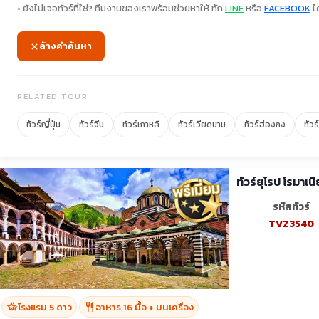
• ยังไม่เจอทัวร์ที่ใช่? ทีมงานของเราพร้อมช่วยหาให้ ทัก
LINE
หรือ
FACEBOOK
ได
ล้างคำค้นหา
RELATED TOUR
ทัวร์ญี่ปุ่น
ทัวร์จีน
ทัวร์เกาหลี
ทัวร์เวียดนาม
ทัวร์ฮ่องกง
ทัวร
รหัสทัวร์
TVZ3540
hotel_class
restaurant
โรงแรม 5 ดาว
อาหาร 16 มื้อ + บนเครื่อง