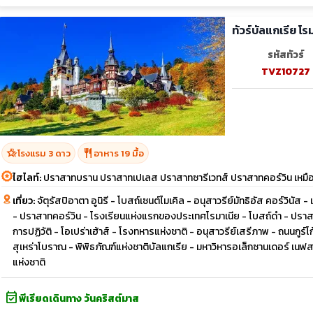
ทัวร์บัลแกเรีย โ
รหัสทัวร์
TVZ10727
hotel_class
restaurant
โรงแรม 3 ดาว
อาหาร 19 มื้อ
ไฮไลท์:
ปราสาทบราน ปราสาทเปเลส ปราสาทซารีเวทส์ ปราสาทคอร์วิน เหมืองเก
เที่ยว:
จัตุรัสปิอาตา อูนิรี - โบสถ์เซนต์ไมเคิล - อนุสาวรีย์มัทธิอัส คอร์วินัส 
- ปราสาทคอร์วิน - โรงเรียนแห่งแรกของประเทศโรมาเนีย - โบสถ์ดำ - ปราส
การปฏิวัติ - โอเปร่าเฮ้าส์ - โรงทหารแห่งชาติ - อนุสาวรีย์เสรีภาพ - ถนนกู
สุเหร่าโบราณ - พิพิธภัณฑ์แห่งชาติบัลแกเรีย - มหาวิหารอเล็กซานเดอร์ เนฟสกี
แห่งชาติ
event_available
พีเรียดเดินทาง วันคริสต์มาส