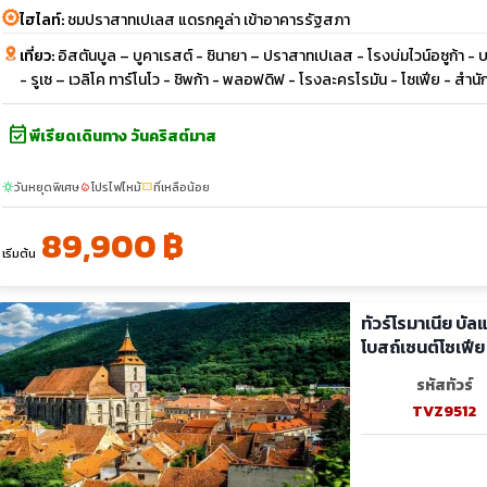
ไฮไลท์:
ชมปราสาทเปเลส แดรกคูล่า เข้าอาคารรัฐสภา
เที่ยว:
อิสตันบูล – บูคาเรสต์ - ซินายา – ปราสาทเปเลส - โรงบ่มไวน์อซูก้า 
- รูเซ – เวลิโค ทาร์โนโว - ชิพก้า - พลอฟดิฟ - โรงละครโรมัน - โซเฟีย - สำนัก
event_available
พีเรียดเดินทาง วันคริสต์มาส
วันหยุดพิเศษ
โปรไฟไหม้
ที่เหลือน้อย
sunny
local_fire_department
confirmation_number
89,900 ฿
เริ่มต้น
ทัวร์โรมาเนีย บั
โบสถ์เซนต์โซเฟีย
รหัสทัวร์
TVZ9512