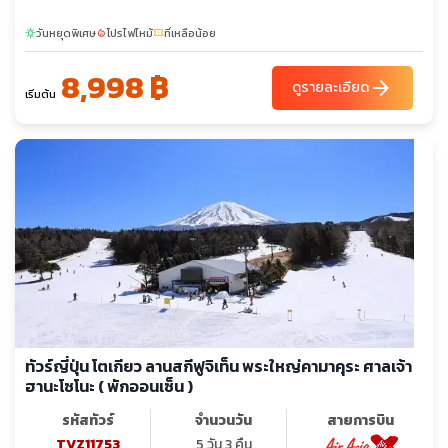
วันหยุดพิเศษ
โปรไฟไหม้
ที่เหลือน้อย
sunny
local_fire_department
confirmation_number
8,998 ฿
arrow_forward
ดูรายละเอียด
เริ่มต้น
ทัวร์ญี่ปุ่น โตเกียว ลานสกีฟูจิเท็น พระใหญ่คามาคุระ ศาลเจ้า
ฮานะโซโนะ ( พักออนเซ็น )
รหัสทัวร์
จำนวนวัน
สายการบิน
TVZ11753
5 วัน 3 คืน