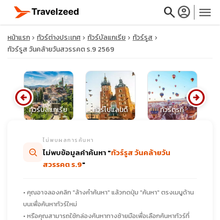
search
account_circle
menu
หน้าแรก
ทัวร์ต่างประเทศ
ทัวร์บัลแกเรีย
ทัวร์รูส
ทัวร์รูส วันคล้ายวันสวรรคต ร.9 2569
close
arrow_circle_left
arrow_circle_right
ีย
ทัวร์บัลแกเรีย
ทัวร์โปแลนด์
ทัวร์ตุรกี
ทั
travel_explore
ไม่พบผลการค้นหา
calendar_month
ไม่พบข้อมูลคำค้นหา "
ทัวร์รูส วันคล้ายวัน
สวรรคต ร.9
"
search
• คุณอาจลองคลิก "ล้างคำค้นหา" แล้วกดปุ่ม "ค้นหา" ตรงเมนูด้าน
บนเพื่อค้นหาทัวร์ใหม่
• หรือคุณสามารถใช้กล่องค้นหาทางซ้ายมือเพื่อเลือกค้นหาทัวร์ที่