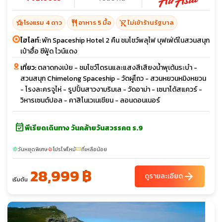
hotel_class
restaurant
shopping_cart_off
โรงแรม 4 ดาว
อาหาร 5 มื้อ
ไม่เข้าร้านรัฐบาล
ไฮไลท์:
พัก Spaceship Hotel 2 คืน ชมโชว์พลุไฟ บุฟเฟ่ต์ในสวนสนุก
เป๋าฮื้อ ซีฟู้ด ไวน์แดง
เที่ยว:
ตลาดกงเป่ย - ชมโชว์โดรนและแสงสีเสียงน้ำพุเต้นระบำ -
สวนสนุก Chimelong Spaceship - วัดผู่โถว - สวนหยวนหมิงหยวน
- โรงละครจูไห่ - รูปปั้นสาวงามริมเล - วัดอาม่า - เซนาโด้สแควร์ -
วิหารเซนต์ปอล - คาสิโนเวเนเชียน - ลอนดอนเนอร์
event_available
พีเรียดเดินทาง วันคล้ายวันสวรรคต ร.9
วันหยุดพิเศษ
โปรไฟไหม้
ที่เหลือน้อย
sunny
local_fire_department
confirmation_number
28,999 ฿
arrow_forward
ดูรายละเอียด
เริ่มต้น