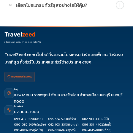
บางโปรแกรมมีโปรผ่อน 0% หรือโปรโมชั่นบัตรเครดิตตามเงื่อนไขที่
เลือกโปรแกรมทัวร์รูสอย่างไรให้คุ้ม?
03
บริษัทกำหนด สามารถดูสัญลักษณ์โปรโมชั่นในรายการทัวร์แต่ละ
รายการได้
ควรดูจำนวนวัน ไฮไลต์ที่รวมจริง โรงแรม สายการบิน มื้ออาหาร และ
ช่วงราคา ไม่ควรเทียบจากราคาต่ำสุดเพียงอย่างเดียว
Travel
zeed
เริ่มต้นการเดินทางของคุณได้ที่นี่
TravelZeed.com เว็บไซต์ที่รวมรวมโปรแกรมทัวร์ และแพ็กเกจทัวร์ครบ
มากที่สุด ทั้งทัวร์ในประเทศและทัวร์ต่างประเทศ ง่ายๆ
ใบอนุญาต เลขที่ 11/08038
ที่อยู่
105/12 ถนน ราชพฤกษ์ ตำบล บางรักน้อย อำเภอเมืองนนทบุรี นนทบุรี
11000
โทรศัพท์
02-108-7900
099-432-9990
(อาย)
095-524-5513
(เติร์ก)
082-913-3336
(นินิ)
080-082-9197
(รัสเซีย)
062-103-3313
(ใบเตย)
086-331-4402
(ลัคกี้)
093-889-5151
(ฟ้าใส)
061-889-9492
(วิววี่)
094-845-8881
(ก้อย)