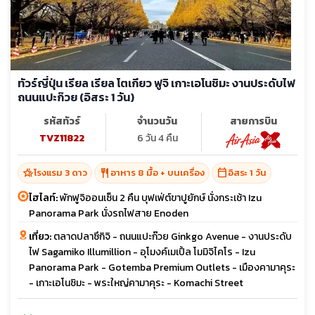
ทัวร์ญี่ปุ่น เรียล เรียล โตเกียว ฟูจิ เกาะเอโนชิมะ งานประดับไฟ
ถนนแปะก๊วย (อิสระ 1 วัน)
รหัสทัวร์
จำนวนวัน
สายการบิน
TVZ11822
6 วัน 4 คืน
hotel_class
restaurant
calendar_today
โรงแรม 3 ดาว
อาหาร 8 มื้อ + บนเครื่อง
อิสระ 1 วัน
ไฮไลท์:
พักฟูจิออนเซ็น 2 คืน บุฟเฟ่ต์ขาปูยักษ์ นั่งกระเช้า Izu
Panorama Park นั่งรถไฟสาย Enoden
เที่ยว:
ตลาดปลาซึกิจิ - ถนนแปะก๊วย Ginkgo Avenue - งานประดับ
ไฟ Sagamiko Illumillion - อุโมงค์เมเปิ้ล โมมิจิไคโร - Izu
Panorama Park - Gotemba Premium Outlets - เมืองคามาคุระ
- เกาะเอโนชิมะ - พระใหญ่คามาคุระ - Komachi Street