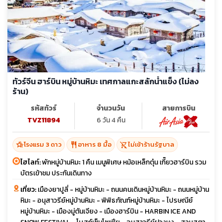
ทัวร์จีน ฮาร์บิน หมู่บ้านหิมะ เทศกาลแกะสลักน้ำแข็ง (ไม่ลง
ร้าน)
รหัสทัวร์
จำนวนวัน
สายการบิน
TVZ11894
6 วัน 4 คืน
hotel_class
restaurant
shopping_cart_off
โรงแรม 3 ดาว
อาหาร 8 มื้อ
ไม่เข้าร้านรัฐบาล
ไฮไลท์:
พักหมู่บ้านหิมะ 1 คืน เมนูพิเศษ หม้อเหล็กตุ๋น เกี๊ยวฮาร์บิน รวม
บัตรเข้าชม ประกันเดินทาง
เที่ยว:
เมืองยาปูลี่ - หมู่บ้านหิมะ - ถนนคนเดินหมู่บ้านหิมะ - ถนนหมู่บ้าน
หิมะ - อนุสาวรีย์หมู่บ้านหิมะ - พิพิธภัณฑ์หมู่บ้านหิมะ - ไปรษณีย์
หมู่บ้านหิมะ - เมืองมู่ตันเจียง - เมืองฮาร์บิน - HARBIN ICE AND