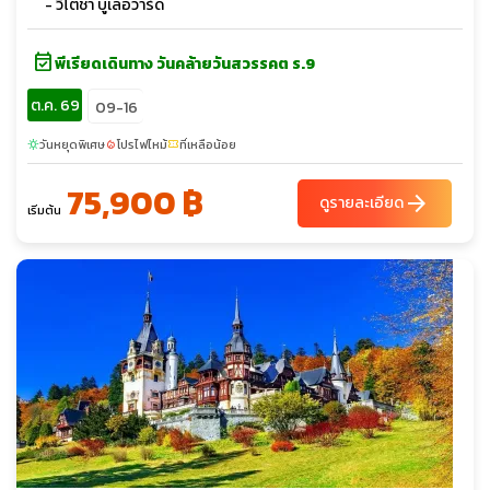
- วิโตชา บูเลอวาร์ด
event_available
พีเรียดเดินทาง วันคล้ายวันสวรรคต ร.9
ต.ค. 69
09-16
วันหยุดพิเศษ
โปรไฟไหม้
ที่เหลือน้อย
sunny
local_fire_department
confirmation_number
75,900 ฿
arrow_forward
ดูรายละเอียด
เริ่มต้น