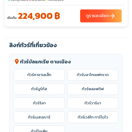
224,900 ฿
arrow_forward
ดูรายละเอียด
เริ่มต้น
ลิงก์ทัวร์ที่เกี่ยวข้อง
ทัวร์บัลแกเรีย ตามเมือง
location_on
ทัวร์คาซานแล็ก
ทัวร์บลาโกเยฟกราด
ทัวร์บูร์กัส
ทัวร์พลอฟดิฟ
ทัวร์ริลา
ทัวร์วาร์นา
ทัวร์เนสเซบาร์
ทัวร์เวลิโก ทาร์โนโว
ทัวร์โซเฟีย