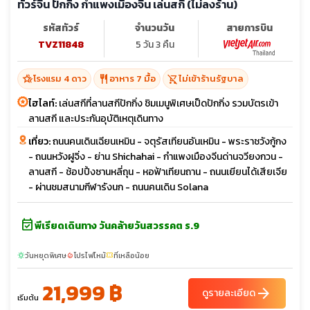
ทัวร์จีน ปักกิ่ง กำแพงเมืองจีน เล่นสกี (ไม่ลงร้าน)
รหัสทัวร์
จำนวนวัน
สายการบิน
TVZ11848
5 วัน 3 คืน
hotel_class
restaurant
shopping_cart_off
โรงแรม 4 ดาว
อาหาร 7 มื้อ
ไม่เข้าร้านรัฐบาล
ไฮไลท์:
เล่นสกีที่ลานสกีปักกิ่ง ชิมเมนูพิเศษเป็ดปักกิ่ง รวมบัตรเข้า
ลานสกี และประกันอุบัติเหตุเดินทาง
เที่ยว:
ถนนคนเดินเฉียนเหมิน - จตุรัสเทียนอันเหมิน - พระราชวังกู้กง
- ถนนหวังฝูจิ่ง - ย่าน Shichahai - กำแพงเมืองจีนด่านจวียงกวน -
ลานสกี - ช้อปปิ้งซานหลี่ถุน - หอฟ้าเทียนถาน - ถนนเยียนได้เสียเจีย
- ผ่านชมสนามกีฬารังนก - ถนนคนเดิน Solana
event_available
พีเรียดเดินทาง วันคล้ายวันสวรรคต ร.9
วันหยุดพิเศษ
โปรไฟไหม้
ที่เหลือน้อย
sunny
local_fire_department
confirmation_number
21,999 ฿
arrow_forward
ดูรายละเอียด
เริ่มต้น