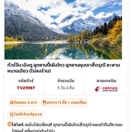
ทัวร์จีน เฉิงตู อุทยานปี้เผิงโกว อุทยานหุบเขาสี่ดรุณี สะพาน
หนานเฉียว (ไม่ลงร้าน)
รหัสทัวร์
จำนวนวัน
สายการบิน
TVZ11197
5 วัน 4 คืน
hotel_class
restaurant
โรงแรม 4 ดาว
อาหาร 11 มื้อ + บนเครื่อง
shopping_cart_off
ไม่เข้าร้านรัฐบาล
ไฮไลท์:
ชมใบไม้เปลี่ยนสี อุทยานปี้เผิงโกวสี่ดรุณี แพนด้าปืนตึก ถนน
ไท่กู่หลี่ สุกี้หม่าล่าต้นตำรับ