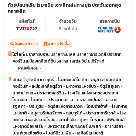
ทัวร์บัลแกเรีย โรมาเนีย เจาะลึกเส้นทางยุโรปตะวันออกสุด
คลาสสิก
รหัสทัวร์
จำนวนวัน
สายการบิน
TVZ10727
9 วัน 6 คืน
hotel_class
restaurant
โรงแรม 3 ดาว
อาหาร 19 มื้อ
ไฮไลท์:
ปราสาทบราน ปราสาทเปเลส ปราสาทซารีเวทส์ ปราสาท
คอร์วิน เหมืองเกลือใต้ดิน Salina Turda ชิมโยเกิร์ตแท้
อ่านเพิ่มเติม
เที่ยว:
จัตุรัสปิอาตา อูนิรี - โบสถ์เซนต์ไมเคิล - อนุสาวรีย์มัทธิอัส
คอร์วินัส - เหมืองเกลือตูร์ดา - มหาวิหารแห่งซีบิว - จัตุรัสฮูเอท -
สะพานโกหก - ปราสาทคอร์วิน - โรงเรียนแห่งแรกของประเทศ
โรมาเนีย - โบสถ์ดำ - ปราสาทบราน - ปราสาทเปเลส - อาคาร
รัฐสภา - ประตูชัย - จัตุรัสแห่งการปฏิวัติ - โอเปร่าเฮ้าส์ - โรงทหาร
แห่งชาติ - อนุสาวรีย์เสรีภาพ - ถนนกูร์โก้ - ปราสาทซารีเวทส์ - โรง
ละครกลางแจ้งแบบโรมัน - สภาโรมัน - สุเหร่าโบราณ - พิพิธภัณฑ์
แห่งชาติบัลแกเรีย - มหาวิหารอเล็กซานเดอร์ เนฟสกี - อารามรีล่า -
โบสถ์เซนต์โซเฟีย - โบสถ์ยิวโซเฟีย - หอศิลป์แห่งชาติ