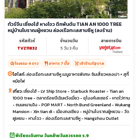
ทัวร์จีน เซี่ยงไฮ้ หางโจว ตึกพันต้น TIAN AN 1000 TREE
หมู่บ้านโบราณผู้หยวน ล่องเรือทะเลสาบซีหู (ลงร้าน)
รหัสทัวร์
จำนวนวัน
สายการบิน
TVZ11832
5 วัน 3 คืน
hotel_class
restaurant
shopping_cart
โรงแรม 4 ดาว
อาหาร 7 มื้อ
เข้าร้านรัฐบาล
ไฮไลท์:
ล่องเรือทะเลสาบซีหู เมนูอาหารพิเศษ: ชิมเสี่ยวหลงเปา + สุกี้
หม้อไฟ
เที่ยว:
เซี่ยงไฮ้ - LV Ship Store - Starbuck Roaster - Tian an
1000 tree - ตลาดร้อยปีเฉินหวังเมี่ยว - อุโมงค์เลเซอร์ - หาดไว่ทาน
- ถนนหนานจิง - POP MART - North Bund Greenland - Wukang
Mansion - Xin tian di - เมืองถงเซียง - หมู่บ้านโบราณผู้หยวน - วัด
ฝูเหยน - หางโจว - ล่องเรือทะเลสาบซีหู - Hangzhou Outlet
event_available
พีเรียดเดินทาง วันคล้ายวันสวรรคต ร.9