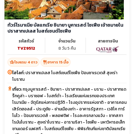
ทัวร์โรมาเนีย บัลแกเรีย ซินายา บูคาเรสต์ โซเฟีย เข้าชมายใน
ปราสาทเปเลส โบสถ์เซนต์โซเฟีย
รหัสทัวร์
จำนวนวัน
สายการบิน
TVZ9512
8 วัน 5 คืน
hotel_class
restaurant
โรงแรม 4 ดาว
อาหาร 15 มื้อ
ไฮไลท์:
ปราสาทเปเลส โบสถ์เซนต์โซเฟีย ป้อมซาเรเวตส์ สุเหร่า
โบราณ
เที่ยว:
กรุงบูคาเรสต์ - ชินายา - ปราสาทเปเลส - บราน - ปราสาทแด
ร็กคูล่า - บราซอฟ - โบสถ์ดำ - โรงเรียนแห่งแรกของประเทศ
โรมาเนีย - จัตุรัสแห่งการปฏิวัติ - โรงอุปรากรแห่งชาติ - อาคารคอน
เสิร์ตฮอลล์ - ประตูชัย - ย่านเมืองเก่า - อาคารรัฐสภา - เวลิโค ทาร์
โนโว - ป้อมซาเรเวตส์ - พลอฟดิฟ - โรงละครกลางแจ้ง - ซากสภา
โรมันโบราณ - สุเหร่าโบราณ - อารามริลา - โซเฟีย - มหาวิหารอเล็ก
ซานเดอร์ เนฟสกี - โบสถ์เซนต์โซเฟีย - พิพิธภัณฑ์แห่งชาติบัลแกเรีย