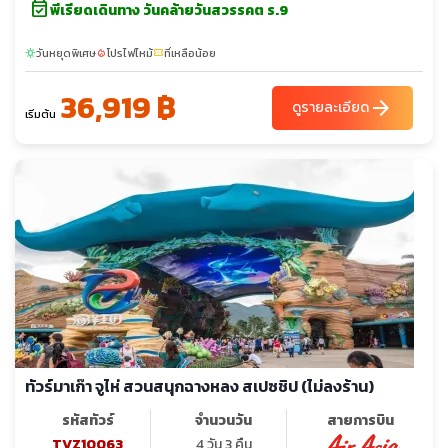
event_available
พีเรียดเดินทาง วันคล้ายวันสวรรคต ร.9
วันหยุดพิเศษ
โปรไฟไหม้
ที่เหลือน้อย
sunny
local_fire_department
confirmation_number
36,919 ฿
arrow_forward
ดูรายละเอียด
เริ่มต้น
ทัวร์มาเก๊า จูไห่ สวนสนุกฉางหลง สเปซชิป (ไม่ลงร้าน)
รหัสทัวร์
จำนวนวัน
สายการบิน
TVZ10063
4 วัน 3 คืน