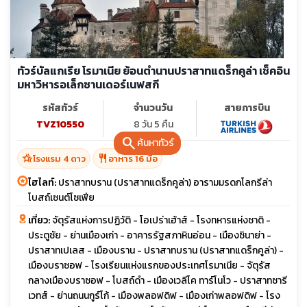
ทัวร์บัลแกเรีย โรมาเนีย ย้อนตำนานปราสาทแดร็กคูล่า เช็คอิน
มหาวิหารอเล็กซานเดอร์เนฟสกี
รหัสทัวร์
จำนวนวัน
สายการบิน
TVZ10550
8 วัน 5 คืน
search
ค้นหาทัวร์
hotel_class
restaurant
โรงแรม 4 ดาว
อาหาร 16 มื้อ
ไฮไลท์:
ปราสาทบราน (ปราสาทแดร็กคูล่า) อารามมรดกโลกรีล่า
โบสถ์เซนต์โซเฟีย
เที่ยว:
จัตุรัสแห่งการปฏิวัติ - โอเปร่าเฮ้าส์ - โรงทหารแห่งชาติ -
ประตูชัย - ย่านเมืองเก่า - อาคารรัฐสภาหินอ่อน - เมืองซินาย่า -
ปราสาทเปเลส - เมืองบราน - ปราสาทบราน (ปราสาทแดร็กคูล่า) -
เมืองบราซอฟ - โรงเรียนแห่งแรกของประเทศโรมาเนีย - จัตุรัส
กลางเมืองบราซอฟ - โบสถ์ดำ - เมืองเวลีโค ทาร์โนโว - ปราสาทซารี
เวทส์ - ย่านถนนกูร์โก้ - เมืองพลอฟดิฟ - เมืองเก่าพลอฟดิฟ - โรง