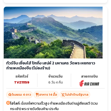
ทัวร์จีน เซี่ยงไฮ้ ปักกิ่ง เสน่ห์ 2 มหานคร วัดพระหยกขาว
กำแพงเมืองจีน (ไม่ลงร้าน)
รหัสทัวร์
จำนวนวัน
สายการบิน
TVZ11159
6 วัน 4 คืน
hotel_class
restaurant
shopping_cart_off
โรงแรม 4 ดาว
อาหาร 14 มื้อ
ไม่เข้าร้านรัฐบาล
ไฮไลท์:
นั่งรถไฟความเร็วสูง กำแพงเมืองจีนด่านมู่เถียนยวี (รวม
กระเช้า) พระราชวังต้องห้าม ประกัน