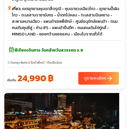
เที่ยว:
เขตอุทยานหุบเขาสี่ดรุณี - หุบเขาซวงเฉียวโกว - อุทยานปี้เผิง
โกว - ทะเลสาบราชามังกร - น้ำตกไป่หลง - ทะเลสาบปันหยาง -
สะพานหนานเฉียว - แพนด้าเซลฟี่ยักษ์ - ศูนย์อนุรักษ์แพนด้า - ถนน
คนเดินชุนซีลู่ - ห้าง IFS - แพนด้าปืนตึก - ถนนคนเดินไท่กู่หลี่ -
MINISO LAND - ซอยกว้างซอยแคบ - เมืองโบราณถั่วได้
event_available
พีเรียดเดินทาง วันคล้ายวันสวรรคต ร.9
วันหยุดพิเศษ
โปรไฟไหม้
ที่เหลือน้อย
sunny
local_fire_department
confirmation_number
24,990 ฿
arrow_forward
ดูรายละเอียด
เริ่มต้น