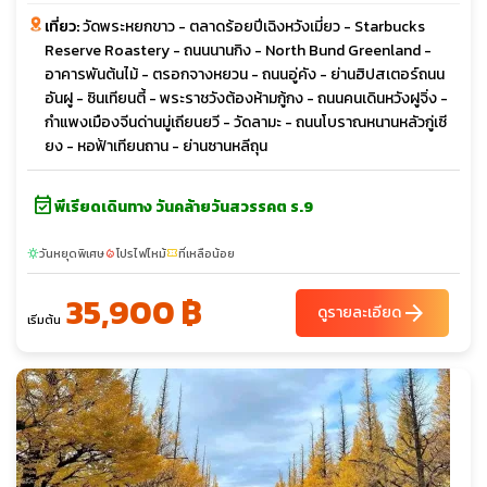
เที่ยว:
วัดพระหยกขาว - ตลาดร้อยปีเฉิงหวังเมี่ยว - Starbucks
Reserve Roastery - ถนนนานกิง - North Bund Greenland -
อาคารพันต้นไม้ - ตรอกจางหยวน - ถนนอู่คัง - ย่านฮิปสเตอร์ถนน
อันฝู - ซินเทียนตี้ - พระราชวังต้องห้ามกู้กง - ถนนคนเดินหวังฝูจิ่ง -
กำแพงเมืองจีนด่านมู่เถียนยวี - วัดลามะ - ถนนโบราณหนานหลัวกู่เซี
ยง - หอฟ้าเทียนถาน - ย่านซานหลีถุน
event_available
พีเรียดเดินทาง วันคล้ายวันสวรรคต ร.9
วันหยุดพิเศษ
โปรไฟไหม้
ที่เหลือน้อย
sunny
local_fire_department
confirmation_number
35,900 ฿
arrow_forward
ดูรายละเอียด
เริ่มต้น