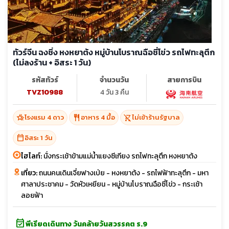
ทัวร์จีน ฉงชิ่ง หงหยาต้ง หมู่บ้านโบราณฉือชี่โข่ว รถไฟทะลุตึก
(ไม่ลงร้าน + อิสระ 1 วัน)
รหัสทัวร์
จำนวนวัน
สายการบิน
TVZ10988
4 วัน 3 คืน
hotel_class
restaurant
shopping_cart_off
โรงแรม 4 ดาว
อาหาร 4 มื้อ
ไม่เข้าร้านรัฐบาล
calendar_today
อิสระ 1 วัน
ไฮไลท์:
นั่งกระเช้าข้ามแม่น้ำแยงซีเกียง รถไฟทะลุตึก หงหยาต้ง
เที่ยว:
ถนนคนเดินเจี่ยฟางเป่ย - หงหยาต้ง - รถไฟฟ้าทะลุตึก - มหา
ศาลาประชาคม - วัดหัวเหยียน - หมู่บ้านโบราณฉือซี่โข่ว - กระเช้า
ลอยฟ้า
event_available
พีเรียดเดินทาง วันคล้ายวันสวรรคต ร.9