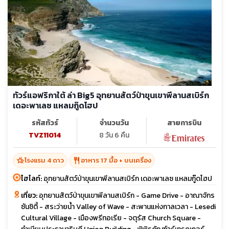
ทัวร์แอฟริกาใต้ ล่า Big5 อุทยานสัตว์ป่าขุนเขาพีลานสเบิร์ก
เดอะพาเลซ แหลมกู๊ดโฮป
รหัสทัวร์
จำนวนวัน
สายการบิน
TVZ11014
8 วัน 6 คืน
hotel_class
restaurant
โรงแรม 4 ดาว
อาหาร 17 มื้อ + บนเครื่อง
ไฮไลท์:
อุทยานสัตว์ป่าขุนเขาพีลานสเบิร์ก เดอะพาเลซ แหลมกู๊ดโฮป
เที่ยว:
อุทยานสัตว์ป่าขุนเขาพีลานสเบิร์ก - Game Drive - อาณาจักร
ซันซิตี้ - สระว่ายน้ำ Valley of Wave - สะพานแห่งกาลเวลา - Lesedi
Cultural Village - เมืองพรีทอเรีย - จตุรัส Church Square -