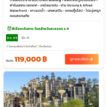
ทำเนียบประธานาธิบดี Union Building - พิพิธภัณฑ์วูร์เทรคเกอร์ -
ฟาร์มนกกระจอกเทศ - เทเบิลเมาเท่น - ย่าน Victoria & Alfred
Waterfront - เกาะแมวน้ำ - นกเพนกวิน - แหลมกู๊ดโฮป - ไร่องุ่นกรูท
คอนสแตนเทีย
event_available
พีเรียดเดินทาง วันคล้ายวันสวรรคต ร.9
ต.ค. 69
10-17
วันหยุดพิเศษ
โปรไฟไหม้
ที่เหลือน้อย
sunny
local_fire_department
confirmation_number
119,000 ฿
arrow_forward
ดูรายละเอียด
เริ่มต้น