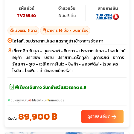
รหัสทัวร์
จำนวนวัน
สายการบิน
TVZ3540
8 วัน 5 คืน
hotel_class
restaurant
โรงแรม 5 ดาว
อาหาร 16 มื้อ + บนเครื่อง
ไฮไลท์:
ชมปราสาทเปเลส แดรกคูล่า เข้าอาคารรัฐสภา
เที่ยว:
อิสตันบูล – บูคาเรสต์ - ซินายา – ปราสาทเปเลส - โรงบ่มไวน์
อซูก้า - บราซอฟ - บราน - ปราสาทแดร๊กคูล่า - บูคาเรสต์ - อาคาร
รัฐสภา - รูเซ – เวลิโค ทาร์โนโว - ชิพก้า - พลอฟดิฟ - โรงละคร
โรมัน - โซเฟีย - สำนักสงฆ์เมืองรีล่า
event_available
พีเรียดเดินทาง วันคล้ายวันสวรรคต ร.9
วันหยุดพิเศษ
โปรไฟไหม้
ที่เหลือน้อย
sunny
local_fire_department
confirmation_number
89,900 ฿
arrow_forward
ดูรายละเอียด
เริ่มต้น