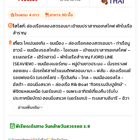
hotel_class
restaurant
โรงแรม 4 ดาว
อาหาร 30 มื้อ
ไฮไลท์:
ล่องเรือคลองสตรอมมา เข้าชมปราสาทเอเกสโคฟ พักในเรือ
สำราญ
เที่ยว:
โคเปนเฮเก้น – ชมเมือง – ล่องเรือคลองสตรอมมา - ท่าเรือนู
ฮาวน์ – ชมเมืองรอสไคล์ด - โอเดนเซ – เข้าชมปราสาทเอเกสโคฟ –
แรนเดอร์ส - เฮิร์ดฮาวน์ – พักในเรือสำราญ FJORD LINE
(SEAVIEW) - ชมเมืองเบอร์เกน – หมู่บ้านชาวประมง – นั่งรถรางฟ
ลอยเยน – นั่งรถไฟสายโรแมนติกฟลอมบานา – ฟลัม - ล่องเรือเนย์
รอยฟยอร์ด (มรดกโลก) – กุ๊ดวันเก้น – โกล – ชมเมืองออสโล -
อัลต้า - ฮอนนิ่งสแวก – ล่องเรือ Rib Boat “กิจกรรมจับปูยักษ์” -
พิชิตแหลมเหนือ (นอร์ธเคป) – ชมพระอาทิตย์เที่ยงคืน (รับใบ
ประกาศนียบัตร) ฮอนนิ่งสแวค (นอร์ธเคป) – ทะเลสาบอินารี – อิวา
โร - พิพิธภัณฑ์ซามิ (Siida Museum) - โรวาเนียมิ – หมู่บ้านซานตา
อ่านเพิ่มเติม
คลอส – ชมเมืองเฮลซิงกิ - พักเรือซิลเรียไลน์ วิวทะเล - สต๊อกโฮล์ม
– พิพิธภัณฑ์เรือวาซา – ศาลาว่าการเมือง - ช้อปปิ้งสินค้าแบรนด์เนม
event_available
ที่ห้าง NK - ชมเมืองซิกทูน่า
พีเรียดเดินทาง วันคล้ายวันสวรรคต ร.9
วันหยุดพิเศษ
โปรไฟไหม้
ที่เหลือน้อย
sunny
local_fire_department
confirmation_number