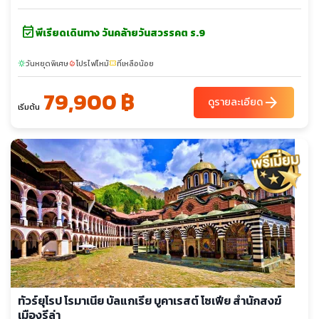
event_available
พีเรียดเดินทาง วันคล้ายวันสวรรคต ร.9
วันหยุดพิเศษ
โปรไฟไหม้
ที่เหลือน้อย
sunny
local_fire_department
confirmation_number
79,900 ฿
arrow_forward
ดูรายละเอียด
เริ่มต้น
ทัวร์ยุโรป โรมาเนีย บัลแกเรีย บูคาเรสต์ โซเฟีย สำนักสงฆ์
เมืองรีล่า