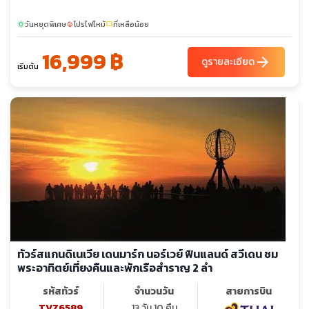
วันหยุดพิเศษ
โปรไฟไหม้
ที่เหลือน้อย
sunny
local_fire_department
confirmation_number
16,999 ฿
arrow_forward
ดูรายละเอียด
เริ่มต้น
ทัวร์สแกนดิเนเวีย เดนมาร์ก นอร์เวย์ ฟินแลนด์ สวีเดน ชม
พระอาทิตย์เที่ยงคืนและพักเรือสำราญ 2 ลำ
รหัสทัวร์
จำนวนวัน
สายการบิน
TVZ6589
13 วัน 10 คืน