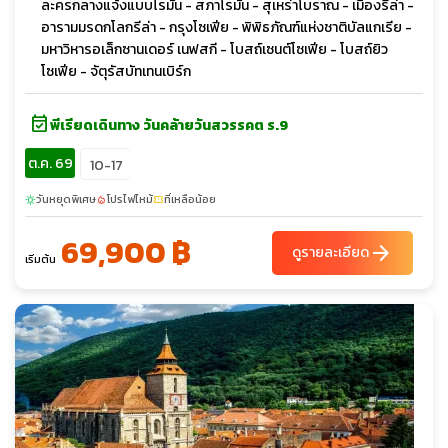
ละครกลางแจ้งแบบโรมัน - สภาโรมัน - สุเหร่าโบราณ - เมืองรีล่า -
อารามมรดกโลกรีล่า - กรุงโซเฟีย - พิพิธภัณฑ์แห่งชาติบัลแกเรีย -
มหาวิหารอเล็กซานเดอร์ เนฟสกี - โบสถ์เซนต์โซเฟีย - โบสถ์ยิว
โซเฟีย - จัตุรัสบัทเทนเบิร์ก
event_available
พีเรียดเดินทาง วันคล้ายวันสวรรคต ร.9
ต.ค. 69
10-17
วันหยุดพิเศษ
โปรไฟไหม้
ที่เหลือน้อย
sunny
local_fire_department
confirmation_number
69,900 ฿
arrow_forward
ดูรายละเอียด
เริ่มต้น