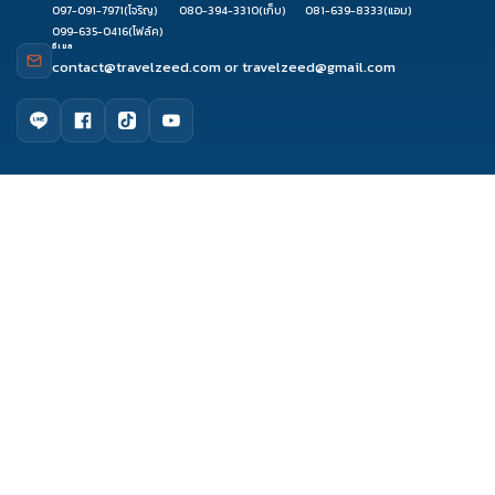
097-091-7971
(โจริญ)
080-394-3310
(เก็บ)
081-639-8333
(แอม)
099-635-0416
(โฟล์ค)
อีเมล
contact@travelzeed.com
or
travelzeed@gmail.com
ดูรีวิว
จองผ่านแชท
จองผ่านไลน์
ติดต่อเซล
เมนูหลัก
หน้าแรก
จัดกรุ๊ปทัวร์
เกี่ยวกับเรา
ติดต่อเรา
รีวิว Travelzeed
บทความท่องเที่ยว