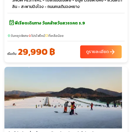
SNOW FESTIVAL - โบสถ์เซ็นโซเฟีย - อนุสาวรีย์ฝางหง - สวนสตา
ลิน - สะพานปิงโจง - ถนนคนเดินจงหยาง
event_available
พีเรียดเดินทาง วันคล้ายวันสวรรคต ร.9
วันหยุดพิเศษ
โปรไฟไหม้
ที่เหลือน้อย
sunny
local_fire_department
confirmation_number
29,990 ฿
arrow_forward
ดูรายละเอียด
เริ่มต้น