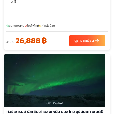
บาชิ
วันหยุดพิเศษ
โปรไฟไหม้
ที่เหลือน้อย
sunny
local_fire_department
confirmation_number
26,888 ฿
arrow_forward
ดูรายละเอียด
เริ่มต้น
ทัวร์แกรนด์ รัสเซีย ล่าแสงเหนือ มอสโคว์ มูร์มันสค์ เซนต์ปี