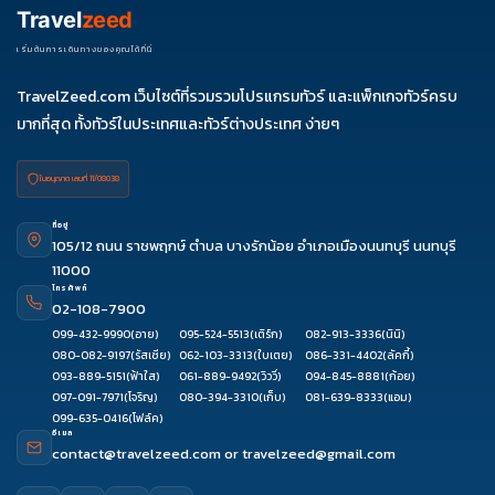
Travel
zeed
เริ่มต้นการเดินทางของคุณได้ที่นี่
TravelZeed.com เว็บไซต์ที่รวมรวมโปรแกรมทัวร์ และแพ็กเกจทัวร์ครบ
มากที่สุด ทั้งทัวร์ในประเทศและทัวร์ต่างประเทศ ง่ายๆ
ใบอนุญาต เลขที่ 11/08038
ที่อยู่
105/12 ถนน ราชพฤกษ์ ตำบล บางรักน้อย อำเภอเมืองนนทบุรี นนทบุรี
11000
โทรศัพท์
02-108-7900
099-432-9990
(อาย)
095-524-5513
(เติร์ก)
082-913-3336
(นินิ)
080-082-9197
(รัสเซีย)
062-103-3313
(ใบเตย)
086-331-4402
(ลัคกี้)
093-889-5151
(ฟ้าใส)
061-889-9492
(วิววี่)
094-845-8881
(ก้อย)
097-091-7971
(โจริญ)
080-394-3310
(เก็บ)
081-639-8333
(แอม)
099-635-0416
(โฟล์ค)
อีเมล
contact@travelzeed.com
or
travelzeed@gmail.com