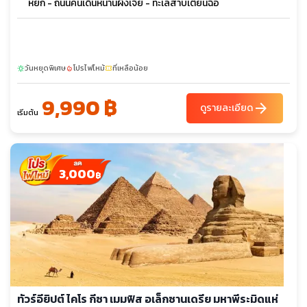
หยก - ถนนคนเดินหนานผิงเจี่ย - ทะเลสาบเตียนฉือ
วันหยุดพิเศษ
โปรไฟไหม้
ที่เหลือน้อย
sunny
local_fire_department
confirmation_number
9,990 ฿
arrow_forward
ดูรายละเอียด
เริ่มต้น
3,000
฿
ทัวร์อียิปต์ ไคโร กีซา เมมฟิส อเล็กซานเดรีย มหาพีระมิดแห่