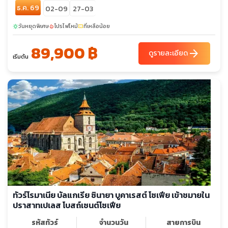
ธ.ค. 69
02-09
27-03
วันหยุดพิเศษ
โปรไฟไหม้
ที่เหลือน้อย
sunny
local_fire_department
confirmation_number
89,900 ฿
arrow_forward
ดูรายละเอียด
เริ่มต้น
ทัวร์โรมาเนีย บัลแกเรีย ซินายา บูคาเรสต์ โซเฟีย เข้าชมายใน
ปราสาทเปเลส โบสถ์เซนต์โซเฟีย
รหัสทัวร์
จำนวนวัน
สายการบิน