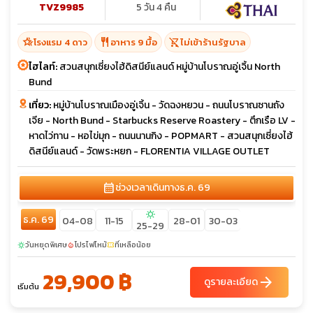
TVZ9985
5 วัน 4 คืน
hotel_class
restaurant
shopping_cart_off
โรงแรม 4 ดาว
อาหาร 9 มื้อ
ไม่เข้าร้านรัฐบาล
ไฮไลท์:
สวนสนุกเซี่ยงไฮ้ดิสนีย์แลนด์ หมู่บ้านโบราณอู่เจิ้น North
Bund
เที่ยว:
หมู่บ้านโบราณเมืองอู่เจิ้น - วัดฉงหยวน - ถนนโบราณซานถัง
เจีย - North Bund - Starbucks Reserve Roastery - ตึกเรือ LV -
หาดไว่ทาน - หอไข่มุก - ถนนนานกิง - POPMART - สวนสนุกเซี่ยงไฮ้
ดิสนีย์แลนด์ - วัดพระหยก - FLORENTIA VILLAGE OUTLET
calendar_month
ช่วงเวลาเดินทาง
ธ.ค. 69
sunny
ธ.ค. 69
04-08
11-15
28-01
30-03
25-29
วันหยุดพิเศษ
โปรไฟไหม้
ที่เหลือน้อย
sunny
local_fire_department
confirmation_number
29,900 ฿
arrow_forward
ดูรายละเอียด
เริ่มต้น