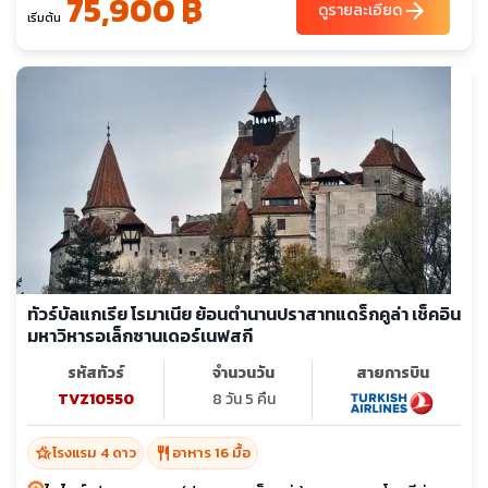
75,900 ฿
arrow_forward
ดูรายละเอียด
เริ่มต้น
ทัวร์บัลแกเรีย โรมาเนีย ย้อนตำนานปราสาทแดร็กคูล่า เช็คอิน
มหาวิหารอเล็กซานเดอร์เนฟสกี
รหัสทัวร์
จำนวนวัน
สายการบิน
TVZ10550
8 วัน 5 คืน
hotel_class
restaurant
โรงแรม 4 ดาว
อาหาร 16 มื้อ