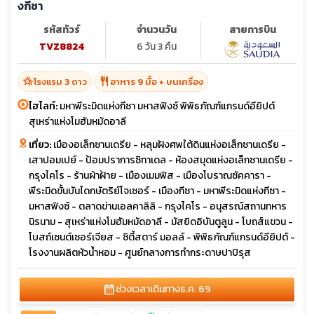
งกีซา
รหัสทัวร์
จำนวนวัน
สายการบิน
TVZ8824
6 วัน 3 คืน
hotel_class
restaurant
โรงแรม 3 ดาว
อาหาร 9 มื้อ + บนเครื่อง
ไฮไลท์:
มหาพีระมิดแห่งกีซา มหาสฟิงซ์ พิพิธภัณฑ์แกรนด์อียิปต์
สุเหร่าแห่งโมฮัมหมัดอาลี
เที่ยว:
เมืองอเล็กซานเดรีย - หลุมฝังศพใต้ดินแห่งอเล็กซานเดรีย -
เสาปอมเปย์ - ป้อมปราการซิทาเดล - ห้องสมุดแห่งอเล็กซานเดรีย -
กรุงไคโร - ร้านผ้าฝ้าย - เมืองเมมฟิส - เมืองโบราณซัคคารา -
พีระมิดขั้นบันไดกษัตริย์โจเซอร์ - เมืองกีซา - มหาพีระมิดแห่งกีซา -
มหาสฟิงซ์ - ตลาดข่านเอลคาลิลิ - กรุงไคโร - อนุสรณ์สถานทหาร
นิรนาม - สุเหร่าแห่งโมฮัมหมัดอาลี - มัสยิดอิบันตูลูน - โบถส์แขวน -
โบสถ์เซนต์เซอร์เจียส - ซิตี้สตาร์ มอลล์ - พิพิธภัณฑ์แกรนด์อียิปต์ -
โรงงานผลิตหัวน้ำหอม - ศูนย์กลางการทำกระดาษปาปิรุส
calendar_month
ช่วงเวลาเดินทาง
ธ.ค. 69