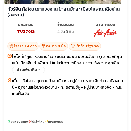
ทัวร์จีน หังโจว เขาหวงซาน ป่าสนมัทฉะ เมืองโบราณเฉิงข่าน
(ลงร้าน)
รหัสทัวร์
จำนวนวัน
สายการบิน
TVZ7913
4 วัน 3 คืน
hotel_class
restaurant
shopping_cart
โรงแรม 4 ดาว
อาหาร 9 มื้อ
เข้าร้านรัฐบาล
ไฮไลท์:
“ภูเขาหวงซาน” แกรนด์แคนยอนทะเลตะวันตก ภูเขาสวยที่สุด
!!! ในเมืองจีน สัมผัสเสน่ห์แห่งวันวาน “เมืองโบราณเฉิงข่าน” จุดเช็ค
อินยอดฮิต ตามรอยเพื่อนสาวจีน “อุทยานป่าสนมัทฉะ” “หังโจว” ล่อง
อ่านเพิ่มเติม
เรือชมวิวทะเลสาบซีหู ช้อปปิ้งถนนคนเดินเหอฝั่งเจีย
เที่ยว:
หังโจว - อุทยานป่าสนมัทฉะ - หมู่บ้านโบราณเฉิงข่าน - เมืองถุน
ซี - อุทยานแห่งชาติหวงซาน - ทะเลสาบซีหู - หมู่บ้านชาหลงจิ่ง - ถนน
เหอฝั่งเจีย
วันหยุดพิเศษ
โปรไฟไหม้
ที่เหลือน้อย
sunny
local_fire_department
confirmation_number