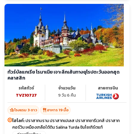
ทัวร์บัลแกเรีย โรมาเนีย เจาะลึกเส้นทางยุโรปตะวันออกสุด
คลาสสิก
รหัสทัวร์
จำนวนวัน
สายการบิน
TVZ10727
9 วัน 6 คืน
hotel_class
restaurant
โรงแรม 3 ดาว
อาหาร 19 มื้อ
ไฮไลท์:
ปราสาทบราน ปราสาทเปเลส ปราสาทซารีเวทส์ ปราสาท
คอร์วิน เหมืองเกลือใต้ดิน Salina Turda ชิมโยเกิร์ตแท้