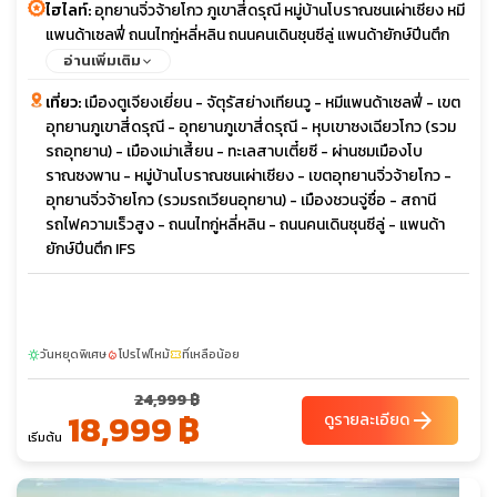
ไฮไลท์:
อุทยานจิ่วจ้ายโกว ภูเขาสี่ดรุณี หมู่บ้านโบราณชนเผ่าเซียง หมี
แพนด้าเซลฟี่ ถนนไทกู่หลี่หลิน ถนนคนเดินชุนซีลู่ แพนด้ายักษ์ปีนตึก
IFS เมนูพิเศษ ชาบูหม่าล่า
อ่านเพิ่มเติม
เที่ยว:
เมืองตูเจียงเยี่ยน - จัตุรัสย่างเทียนวู - หมีแพนด้าเซลฟี่ - เขต
อุทยานภูเขาสี่ดรุณี - อุทยานภูเขาสี่ดรุณี - หุบเขาซงเฉียวโกว (รวม
รถอุทยาน) - เมืองเม่าเสี้ยน - ทะเลสาบเตี๋ยซี - ผ่านชมเมืองโบ
ราณซงพาน - หมู่บ้านโบราณชนเผ่าเซียง - เขตอุทยานจิ่วจ้ายโกว -
อุทยานจิ่วจ้ายโกว (รวมรถเวียนอุทยาน) - เมืองชวนจู่ซื่อ - สถานี
รถไฟความเร็วสูง - ถนนไทกู่หลี่หลิน - ถนนคนเดินชุนซีลู่ - แพนด้า
ยักษ์ปีนตึก IFS
วันหยุดพิเศษ
โปรไฟไหม้
ที่เหลือน้อย
sunny
local_fire_department
confirmation_number
24,999 ฿
18,999 ฿
arrow_forward
ดูรายละเอียด
เริ่มต้น