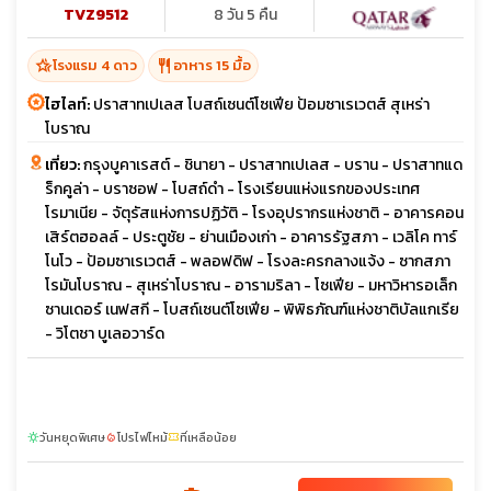
TVZ9512
8 วัน 5 คืน
hotel_class
restaurant
โรงแรม 4 ดาว
อาหาร 15 มื้อ
ไฮไลท์:
ปราสาทเปเลส โบสถ์เซนต์โซเฟีย ป้อมซาเรเวตส์ สุเหร่า
โบราณ
เที่ยว:
กรุงบูคาเรสต์ - ชินายา - ปราสาทเปเลส - บราน - ปราสาทแด
ร็กคูล่า - บราซอฟ - โบสถ์ดำ - โรงเรียนแห่งแรกของประเทศ
โรมาเนีย - จัตุรัสแห่งการปฏิวัติ - โรงอุปรากรแห่งชาติ - อาคารคอน
เสิร์ตฮอลล์ - ประตูชัย - ย่านเมืองเก่า - อาคารรัฐสภา - เวลิโค ทาร์
โนโว - ป้อมซาเรเวตส์ - พลอฟดิฟ - โรงละครกลางแจ้ง - ซากสภา
โรมันโบราณ - สุเหร่าโบราณ - อารามริลา - โซเฟีย - มหาวิหารอเล็ก
ซานเดอร์ เนฟสกี - โบสถ์เซนต์โซเฟีย - พิพิธภัณฑ์แห่งชาติบัลแกเรีย
- วิโตชา บูเลอวาร์ด
วันหยุดพิเศษ
โปรไฟไหม้
ที่เหลือน้อย
sunny
local_fire_department
confirmation_number