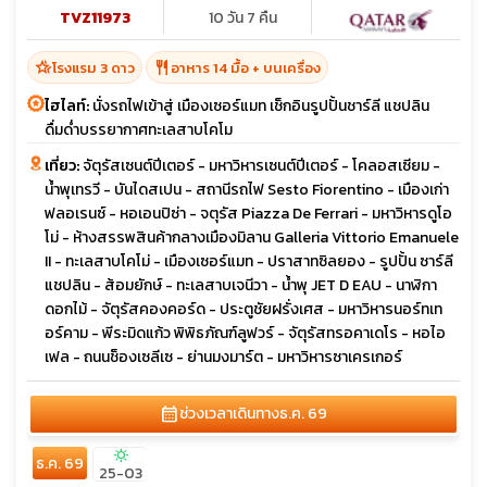
TVZ11973
10 วัน 7 คืน
hotel_class
restaurant
โรงแรม 3 ดาว
อาหาร 14 มื้อ + บนเครื่อง
ไฮไลท์:
นั่งรถไฟเข้าสู่ เมืองเซอร์แมท เช็กอินรูปปั้นชาร์ลี แชปลิน
ดื่มด่ำบรรยากาศทะเลสาบโคโม
เที่ยว:
จัตุรัสเซนต์ปีเตอร์ - มหาวิหารเซนต์ปีเตอร์ - โคลอสเซียม -
น้ำพุเทรวี - บันไดสเปน - สถานีรถไฟ Sesto Fiorentino - เมืองเก่า
ฟลอเรนซ์ - หอเอนปิซ่า - จตุรัส Piazza De Ferrari - มหาวิหารดูโอ
โม่ - ห้างสรรพสินค้ากลางเมืองมิลาน Galleria Vittorio Emanuele
II - ทะเลสาบโคโม่ - เมืองเซอร์แมท - ปราสาทซิลยอง - รูปปั้น ซาร์ลี
แชปลิน - ส้อมยักษ์ - ทะเลสาบเจนีวา - น้ำพุ JET D EAU - นาฬิกา
ดอกไม้ - จัตุรัสคองคอร์ด - ประตูชัยฝรั่งเศส - มหาวิหารนอร์ทเท
อร์คาม - พีระมิดแก้ว พิพิธภัณฑ์ลูฟวร์ - จัตุรัสทรอคาเดโร - หอไอ
เฟล - ถนนช็องเซลีเซ - ย่านมงมาร์ต - มหาวิหารซาเครเกอร์
calendar_month
ช่วงเวลาเดินทาง
ธ.ค. 69
sunny
ธ.ค. 69
25-03