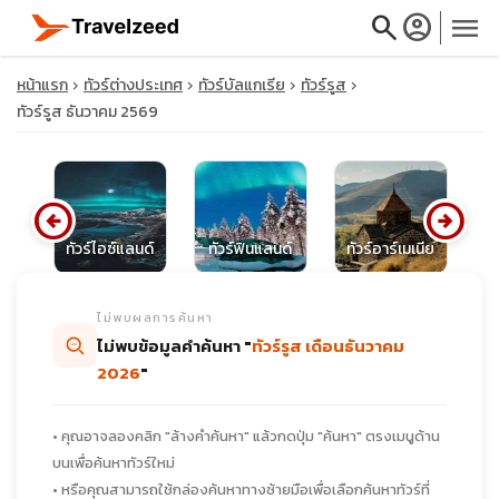
search
account_circle
menu
หน้าแรก
ทัวร์ต่างประเทศ
ทัวร์บัลแกเรีย
ทัวร์รูส
ทัวร์รูส ธันวาคม 2569
close
arrow_circle_left
arrow_circle_right
ีย
ทัวร์ไอซ์แลนด์
ทัวร์ฟินแลนด์
ทัวร์อาร์เมเนีย
ท
travel_explore
ไม่พบผลการค้นหา
calendar_month
ไม่พบข้อมูลคำค้นหา "
ทัวร์รูส เดือนธันวาคม
2026
"
search
• คุณอาจลองคลิก "ล้างคำค้นหา" แล้วกดปุ่ม "ค้นหา" ตรงเมนูด้าน
บนเพื่อค้นหาทัวร์ใหม่
• หรือคุณสามารถใช้กล่องค้นหาทางซ้ายมือเพื่อเลือกค้นหาทัวร์ที่