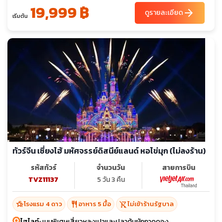
19,999 ฿
arrow_forward
ดูรายละเอียด
เริ่มต้น
ทัวร์จีน เซี่ยงไฮ้ มหัศจรรย์ดิสนีย์แลนด์ หอไข่มุก (ไม่ลงร้าน)
รหัสทัวร์
จำนวนวัน
สายการบิน
TVZ11137
5 วัน 3 คืน
hotel_class
restaurant
shopping_cart_off
โรงแรม 4 ดาว
อาหาร 5 มื้อ
ไม่เข้าร้านรัฐบาล
ไฮไลท์:
เมนูพิเศษเสี่ยวหลงเปาและปลาต้มผักกาดดอง