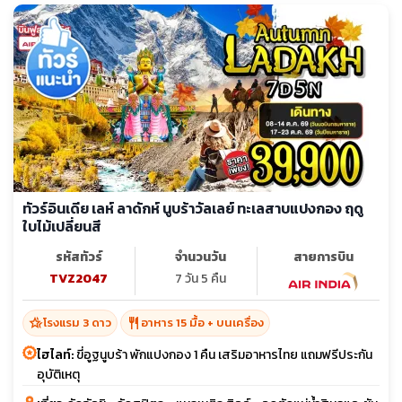
ทัวร์อินเดีย เลห์ ลาดักห์ นูบร้าวัลเลย์ ทะเลสาบแปงกอง ฤดู
ใบไม้เปลี่ยนสี
รหัสทัวร์
จำนวนวัน
สายการบิน
TVZ2047
7 วัน 5 คืน
hotel_class
restaurant
โรงแรม 3 ดาว
อาหาร 15 มื้อ + บนเครื่อง
ไฮไลท์:
ขี่อูฐนูบร้า พักแปงกอง 1 คืน เสริมอาหารไทย แถมฟรีประกัน
อุบัติเหตุ