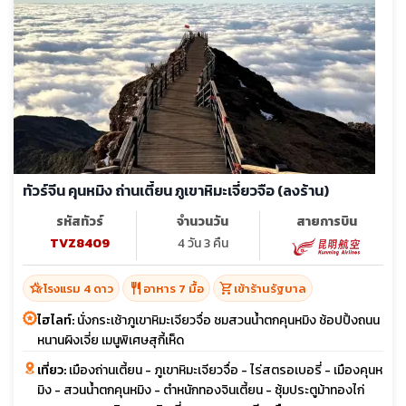
ทัวร์จีน คุนหมิง ถ่านเตี้ยน ภูเขาหิมะเจี่ยวจือ (ลงร้าน)
รหัสทัวร์
จำนวนวัน
สายการบิน
TVZ8409
4 วัน 3 คืน
hotel_class
restaurant
shopping_cart
โรงแรม 4 ดาว
อาหาร 7 มื้อ
เข้าร้านรัฐบาล
ไฮไลท์:
นั่งกระเช้าภูเขาหิมะเจียวจื่อ ชมสวนน้ำตกคุนหมิง ช้อปปิ้งถนน
หนานผิงเจี่ย เมนูพิเศษสุกี้เห็ด
เที่ยว:
เมืองถ่านเตี้ยน - ภูเขาหิมะเจียวจื่อ - ไร่สตรอเบอรี่ - เมืองคุนห
มิง - สวนน้ำตกคุนหมิง - ตำหนักทองจินเตี้ยน - ซุ้มประตูม้าทองไก่