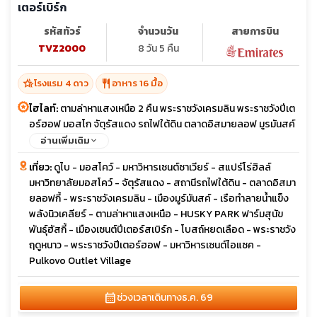
เตอร์เบิร์ก
รหัสทัวร์
จำนวนวัน
สายการบิน
TVZ2000
8 วัน 5 คืน
hotel_class
restaurant
โรงแรม 4 ดาว
อาหาร 16 มื้อ
ไฮไลท์:
ตามล่าหาแสงเหนือ 2 คืน พระราชวังเครมลิน พระราชวังปีเต
อร์ฮอฟ มอสโก จัตุรัสแดง รถไฟใต้ดิน ตลาดอิสมายลอฟ มูรมันสค์
ฟาร์มสุนัขฮัสกี้ เซนต์ปีเตอร์สเบิร์ก ป้อมปีเตอร์แอนด์ปอนด์ โบสถ์
อ่านเพิ่มเติม
เซนต์ไอแซค
เที่ยว:
ดูไบ - มอสโคว์ - มหาวิหารเซนต์ซาเวียร์ - สแปร์โร่ฮิลล์
มหาวิทยาลัยมอสโคว์ - จัตุรัสแดง - สถานีรถไฟใต้ดิน - ตลาดอิสมา
ยลอฟกี้ - พระราชวังเครมลิน - เมืองมูร์มันสค์ - เรือทำลายนํ้าแข็ง
พลังนิวเคลียร์ - ตามล่าหาแสงเหนือ - HUSKY PARK ฟาร์มสุนัข
พันธุ์ฮัสกี้ - เมืองเซนต์ปีเตอร์สเบิร์ก - โบสถ์หยดเลือด - พระราชวัง
ฤดูหนาว - พระราชวังปีเตอร์ฮอฟ - มหาวิหารเซนต์ไอแซค -
Pulkovo Outlet Village
calendar_month
ช่วงเวลาเดินทาง
ธ.ค. 69