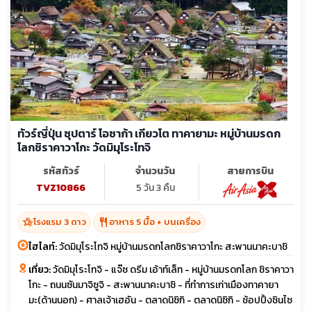
ทัวร์ญี่ปุ่น ซุปตาร์ โอซาก้า เกียวโต ทาคายามะ หมู่บ้านมรดก
โลกชิราคาวาโกะ วัดมิมุโระโทจิ
รหัสทัวร์
จำนวนวัน
สายการบิน
TVZ10866
5 วัน 3 คืน
hotel_class
restaurant
โรงแรม 3 ดาว
อาหาร 5 มื้อ + บนเครื่อง
ไฮไลท์:
วัดมิมุโระโทจิ หมู่บ้านมรดกโลกชิราคาวาโกะ สะพานนาคะบาชิ
เที่ยว:
วัดมิมุโระโทจิ - แจ๊ซ ดรีม เอ้าท์เล็ท - หมู่บ้านมรดกโลก ชิราคาวา
โกะ - ถนนซันมาจิซูจิ - สะพานนาคะบาชิ - ที่ทำการเก่าเมืองทาคายา
มะ(ด้านนอก) - ศาลเจ้าเฮอัน - ตลาดนิชิกิ - ตลาดนิชิกิ - ช้อปปิ้งชินไซ