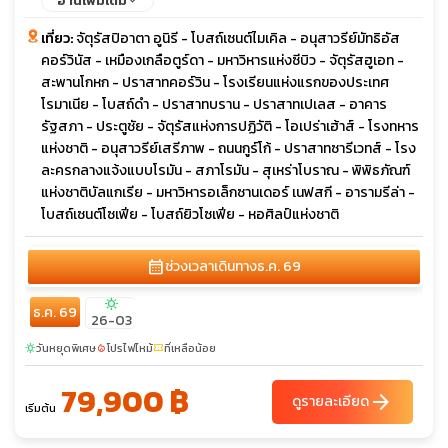
อ่านเพิ่มเติม
เที่ยว:
จัตุรัสปิอาตา อูนิรี - โบสถ์เซนต์ไมเคิล - อนุสาวรีย์มัทธิอัส
คอร์วินัส - เหมืองเกลือตูร์ดา - มหาวิหารแห่งซีบิว - จัตุรัสฮูเอท -
สะพานโกหก - ปราสาทคอร์วิน - โรงเรียนแห่งแรกของประเทศ
โรมาเนีย - โบสถ์ดำ - ปราสาทบราน - ปราสาทเปเลส - อาคาร
รัฐสภา - ประตูชัย - จัตุรัสแห่งการปฏิวัติ - โอเปร่าเฮ้าส์ - โรงทหาร
แห่งชาติ - อนุสาวรีย์เสรีภาพ - ถนนกูร์โก้ - ปราสาทซารีเวทส์ - โรง
ละครกลางแจ้งแบบโรมัน - สภาโรมัน - สุเหร่าโบราณ - พิพิธภัณฑ์
แห่งชาติบัลแกเรีย - มหาวิหารอเล็กซานเดอร์ เนฟสกี - อารามรีล่า -
โบสถ์เซนต์โซเฟีย - โบสถ์ยิวโซเฟีย - หอศิลป์แห่งชาติ
calendar_month
ช่วงเวลาเดินทาง
ธ.ค. 69
sunny
ธ.ค. 69
26-03
วันหยุดพิเศษ
โปรไฟไหม้
ที่เหลือน้อย
sunny
local_fire_department
confirmation_number
79,900 ฿
arrow_forward
ดูรายละเอียด
เริ่มต้น