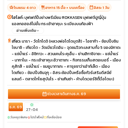
hotel_class
restaurant
calendar_today
โรงแรม 4 ดาว
อาหาร 15 มื้อ + บนเครื่อง
อิสระ 1 วัน
ไฮไลท์:
บุฟเฟต์ปิ้งย่างพรีเมียม ROKKASEN บุฟเฟต์ปูญี่ปุ่น
แอลกอฮอล์ไม่อั้น กระเช้าฮาคุบะ ระเบียงบนท้องฟ้า
อ่านเพิ่มเติม
เที่ยว:
นารา - วัดโทไดจิ (หลวงพ่อโตไดบุตสึ) - โอซาก้า - ช้อปปิ้งชิน
ไซบาชิ - เกียวโต - วัดเบียวโดอิน - จุดชมวิวทะเลสาบทั้ง 5 ของมิกาตะ
- แช่น้ำแร่ - อิชิกาวะ - สวนเคนโระคุเอ็น - ย่านฮิกาชิจายะ - แช่น้ำแร่
- นากาโนะ - กระเช้าฮาคุบะอิวาตาเกะ - กิจกรรมเก็บสตอเบอรี่ - เมือง
คุสัทสึ - แช่น้ำแร่ - ชมยูบาทาเกะ - คารุยซาว่าเอ้าท์เล็ต - เมือง
โตเกียว - ช้อปปิ้งชินจุกุ - อิสระช้อปปิ้งหรือซื้อทัวร์เสริมดีสนีย์
แลนด์ - ตลาดโทโยสุบันไร - ย่านกินซ่า - ห้างไดเวอร์ซิตี้(โอไดบะ)
calendar_month
ช่วงเวลาเดินทาง
ธ.ค. 69
sunny
ธ.ค. 69
27-04
วันหยุดพิเศษ
โปรไฟไหม้
ที่เหลือน้อย
sunny
local_fire_department
confirmation_number