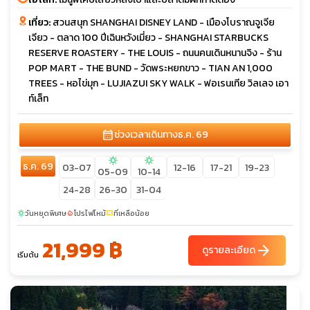
เที่ยว:
สวนสนุก SHANGHAI DISNEY LAND - เมืองโบราณจูเจีย
เจียว - ตลาด 100 ปีเฉินหวังเมี่ยว - SHANGHAI STARBUCKS
RESERVE ROASTERY - THE LOUIS - ถนนคนเดินหนานจิง - ร้าน
POP MART - THE BUND - วัดพระหยกขาว - TIAN AN 1,000
TREES - หอไข่มุก - LUJIAZUI SKY WALK - ฟอเรนเทีย วิลเลจ เอา
ท์เล็ท
calendar_month
ช่วงเวลาเดินทาง
ธ.ค. 69
sunny
sunny
ธ.ค. 69
03-07
12-16
17-21
19-23
05-09
10-14
24-28
26-30
31-04
วันหยุดพิเศษ
โปรไฟไหม้
ที่เหลือน้อย
sunny
local_fire_department
confirmation_number
21,999 ฿
arrow_forward
ดูรายละเอียด
เริ่มต้น