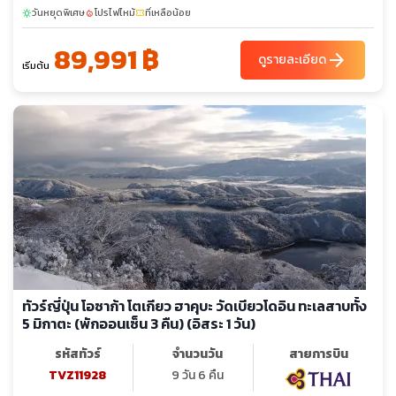
วันหยุดพิเศษ
โปรไฟไหม้
ที่เหลือน้อย
sunny
local_fire_department
confirmation_number
89,991 ฿
arrow_forward
ดูรายละเอียด
เริ่มต้น
ทัวร์ญี่ปุ่น โอซาก้า โตเกียว ฮาคุบะ วัดเบียวโดอิน ทะเลสาบทั้ง
5 มิกาตะ (พักออนเซ็น 3 คืน) (อิสระ 1 วัน)
รหัสทัวร์
จำนวนวัน
สายการบิน
TVZ11928
9 วัน 6 คืน