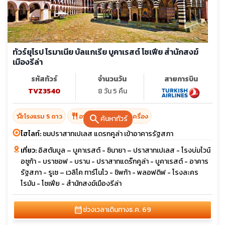
ทัวร์ยุโรป โรมาเนีย บัลแกเรีย บูคาเรสต์ โซเฟีย สำนักสงฆ์
เมืองรีล่า
รหัสทัวร์
จำนวนวัน
สายการบิน
TVZ3540
8 วัน 5 คืน
hotel_class
restaurant
โรงแรม 5 ดาว
อาหาร 16 มื้อ + บนเครื่อง
search
ค้นหาทัวร์
ไฮไลท์:
ชมปราสาทเปเลส แดรกคูล่า เข้าอาคารรัฐสภา
เที่ยว:
อิสตันบูล – บูคาเรสต์ - ซินายา – ปราสาทเปเลส - โรงบ่มไวน์
อซูก้า - บราซอฟ - บราน - ปราสาทแดร๊กคูล่า - บูคาเรสต์ - อาคาร
รัฐสภา - รูเซ – เวลิโค ทาร์โนโว - ชิพก้า - พลอฟดิฟ - โรงละคร
โรมัน - โซเฟีย - สำนักสงฆ์เมืองรีล่า
calendar_month
ช่วงเวลาเดินทาง
ธ.ค. 69