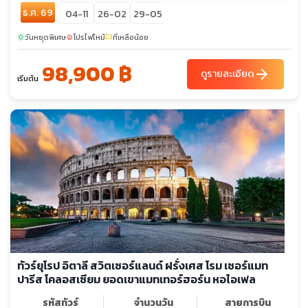
ธ.ค. 69
04-11
26-02
29-05
วันหยุดพิเศษ
โปรไฟไหม้
ที่เหลือน้อย
sunny
local_fire_department
confirmation_number
98,900 ฿
arrow_forward
ดูรายละเอียด
เริ่มต้น
ทัวร์ยุโรป อิตาลี สวิตเซอร์แลนด์ ฝรั่งเศส โรม เซอร์แมท
ปารีส โคลอสเซียม ยอดเขาแมทเทอร์ฮอร์น หอไอเฟล
รหัสทัวร์
จำนวนวัน
สายการบิน