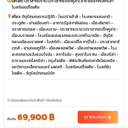
ไฮไลท์:
ปราสาทบราน (ปราสาทแดร็กคูล่า) อารามมรดกโลกรีล่า
โบสถ์เซนต์โซเฟีย
เที่ยว:
จัตุรัสแห่งการปฏิวัติ - โอเปร่าเฮ้าส์ - โรงทหารแห่งชาติ -
ประตูชัย - ย่านเมืองเก่า - อาคารรัฐสภาหินอ่อน - เมืองซินาย่า -
ปราสาทเปเลส - เมืองบราน - ปราสาทบราน (ปราสาทแดร็กคูล่า) -
เมืองบราซอฟ - โรงเรียนแห่งแรกของประเทศโรมาเนีย - จัตุรัส
กลางเมืองบราซอฟ - โบสถ์ดำ - เมืองเวลีโค ทาร์โนโว - ปราสาทซารี
เวทส์ - ย่านถนนกูร์โก้ - เมืองพลอฟดิฟ - เมืองเก่าพลอฟดิฟ - โรง
ละครกลางแจ้งแบบโรมัน - สภาโรมัน - สุเหร่าโบราณ - เมืองรีล่า -
อารามมรดกโลกรีล่า - กรุงโซเฟีย - พิพิธภัณฑ์แห่งชาติบัลแกเรีย -
มหาวิหารอเล็กซานเดอร์ เนฟสกี - โบสถ์เซนต์โซเฟีย - โบสถ์ยิว
โซเฟีย - จัตุรัสบัทเทนเบิร์ก
วันหยุดพิเศษ
โปรไฟไหม้
ที่เหลือน้อย
sunny
local_fire_department
confirmation_number
69,900 ฿
arrow_forward
ดูรายละเอียด
เริ่มต้น