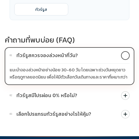
ทัวร์รูส
คำถามที่พบบ่อย (FAQ)
ทัวร์รูสควรจองล่วงหน้ากี่วัน?
01
แนะนำจองล่วงหน้าอย่างน้อย 30-60 วัน โดยเฉพาะช่วงวันหยุดยาว
หรือฤดูกาลยอดนิยม เพื่อให้มีตัวเลือกวันเดินทางและราคาที่เหมาะกว่า
ทัวร์รูสมีโปรผ่อน 0% หรือไม่?
02
บางโปรแกรมมีโปรผ่อน 0% หรือโปรโมชั่นบัตรเครดิตตามเงื่อนไขที่
เลือกโปรแกรมทัวร์รูสอย่างไรให้คุ้ม?
03
บริษัทกำหนด สามารถดูสัญลักษณ์โปรโมชั่นในรายการทัวร์แต่ละ
รายการได้
ควรดูจำนวนวัน ไฮไลต์ที่รวมจริง โรงแรม สายการบิน มื้ออาหาร และ
ช่วงราคา ไม่ควรเทียบจากราคาต่ำสุดเพียงอย่างเดียว