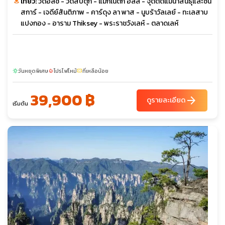
เที่ยว:
วัดอัลชิ - วัดสปิตุก - แมกเนติก ฮิลล์ - จุดตัดแม่น้ำสินธุและซัน
สการ์ - เจดีย์สันติภาพ - คาร์ดุง ลา พาส - นูบร้าวัลเลย์ - ทะเลสาบ
แปงกอง - อาราม Thiksey - พระราชวังเลห์ - ตลาดเลห์
วันหยุดพิเศษ
โปรไฟไหม้
ที่เหลือน้อย
sunny
local_fire_department
confirmation_number
39,900 ฿
arrow_forward
ดูรายละเอียด
เริ่มต้น