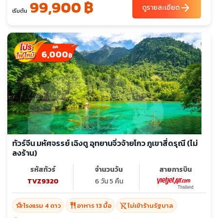
99,900 ฿
arrow_forward
ดูรายละเอียด
เริ่มต้น
6,000
฿
ทัวร์จีน มหัศจรรย์ เฉิงตู อุทยานจิ่วจ้ายโกว ภูเขาสี่ดรุณี (ไม่
ลงร้าน)
รหัสทัวร์
จำนวนวัน
สายการบิน
TVZ9320
6 วัน 5 คืน
hotel_class
restaurant
shopping_cart_off
โรงแรม 4 ดาว
อาหาร 13 มื้อ
ไม่เข้าร้านรัฐบาล