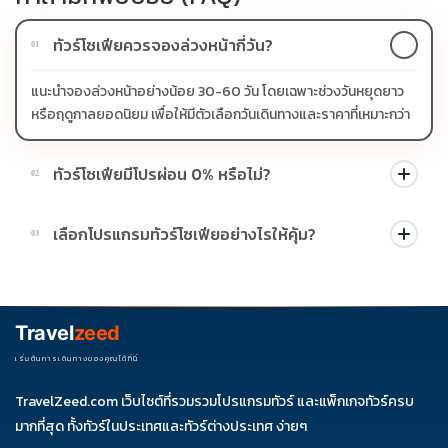
ทัวร์โซเฟียควรจองล่วงหน้ากี่วัน?
01
แนะนำจองล่วงหน้าอย่างน้อย 30-60 วัน โดยเฉพาะช่วงวันหยุดยาว
หรือฤดูกาลยอดนิยม เพื่อให้มีตัวเลือกวันเดินทางและราคาที่เหมาะกว่า
ทัวร์โซเฟียมีโปรผ่อน 0% หรือไม่?
02
บางโปรแกรมมีโปรผ่อน 0% หรือโปรโมชั่นบัตรเครดิตตามเงื่อนไขที่
เลือกโปรแกรมทัวร์โซเฟียอย่างไรให้คุ้ม?
03
บริษัทกำหนด สามารถดูสัญลักษณ์โปรโมชั่นในรายการทัวร์แต่ละ
รายการได้
ควรดูจำนวนวัน ไฮไลต์ที่รวมจริง โรงแรม สายการบิน มื้ออาหาร และ
ช่วงราคา ไม่ควรเทียบจากราคาต่ำสุดเพียงอย่างเดียว
Travel
zeed
เริ่มต้นการเดินทางของคุณได้ที่นี่
TravelZeed.com เว็บไซต์ที่รวมรวมโปรแกรมทัวร์ และแพ็กเกจทัวร์ครบ
มากที่สุด ทั้งทัวร์ในประเทศและทัวร์ต่างประเทศ ง่ายๆ