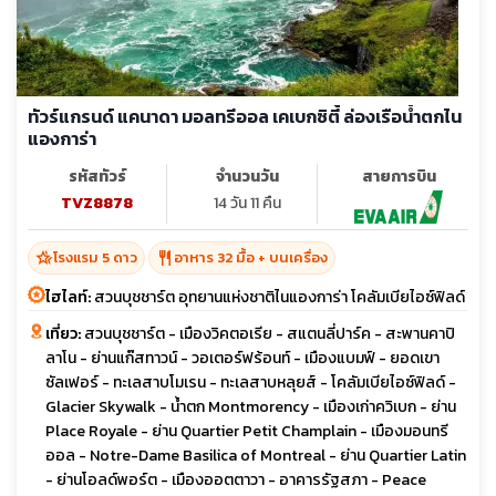
ทัวร์แกรนด์ แคนาดา มอลทรีออล เคเบกซิตี้ ล่องเรือน้ำตกไน
แองการ่า
รหัสทัวร์
จำนวนวัน
สายการบิน
TVZ8878
14 วัน 11 คืน
hotel_class
restaurant
โรงแรม 5 ดาว
อาหาร 32 มื้อ + บนเครื่อง
ไฮไลท์:
สวนบุชชาร์ต อุทยานแห่งชาติไนแองการ่า โคลัมเบียไอซ์ฟิลด์
เที่ยว:
สวนบุชชาร์ต - เมืองวิคตอเรีย - สแตนลี่ปาร์ค - สะพานคาปิ
ลาโน - ย่านแก๊สทาวน์ - วอเตอร์ฟร้อนท์ - เมืองแบมฟ์ - ยอดเขา
ซัลเฟอร์ - ทะเลสาบโมเรน - ทะเลสาบหลุยส์ - โคลัมเบียไอซ์ฟิลด์ -
Glacier Skywalk - น้ำตก Montmorency - เมืองเก่าควิเบก - ย่าน
Place Royale - ย่าน Quartier Petit Champlain - เมืองมอนทรี
ออล - Notre-Dame Basilica of Montreal - ย่าน Quartier Latin
- ย่านโอลด์พอร์ต - เมืองออตตาวา - อาคารรัฐสภา - Peace