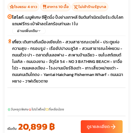
hotel_class
restaurant
shopping_cart_off
โรงแรม 4 ดาว
อาหาร 10 มื้อ
ไม่เข้าร้านรัฐบาล
ไฮไลท์:
เมนูพิเศษ ซีฟู๊ดนึ่ง ปิ้งย่างเกาหลี ชิมต้นกำเนิดเบียร์ระดับโลก
แถมฟรีกระเป๋าผ้าลดโลกร้อนท่านละ 1 ใบ
อ่านเพิ่มเติม
เที่ยว:
เดินทางถึงเมืองเยียนไถ - สวนสาธารณะเวยไห่ - ประตูแห่ง
ความสุข - กรอบรูป - เรืออัปปางบลูวิส - สวนสาธารณะไห่หยวน -
ถนนฮั่วจ ปา - ตลาดฮั่นเลอฟาง - สะพานจ้านเฉียว - ชมโบสถ์เซนต์
ไมเคิล - ถนนจงซาน - จัตุรัส 54 - NO 3 BATHING BEACH - ซาจื่อ
โข่ว - ถนนหลงเจียง - โรงงานเบียร์ชิงเต่า - เกาะเสี่ยวหม่ายเต่า -
ถนนคนเดินไถตง - Yantai Haichang Fisherman Wharf - ถนนเฉา
หยาง - วาฬเดียวดาย
วันหยุดพิเศษ
โปรไฟไหม้
ที่เหลือน้อย
sunny
local_fire_department
confirmation_number
20,899 ฿
arrow_forward
ดูรายละเอียด
เริ่มต้น