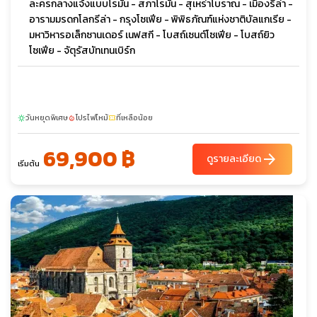
ละครกลางแจ้งแบบโรมัน - สภาโรมัน - สุเหร่าโบราณ - เมืองรีล่า -
อารามมรดกโลกรีล่า - กรุงโซเฟีย - พิพิธภัณฑ์แห่งชาติบัลแกเรีย -
มหาวิหารอเล็กซานเดอร์ เนฟสกี - โบสถ์เซนต์โซเฟีย - โบสถ์ยิว
โซเฟีย - จัตุรัสบัทเทนเบิร์ก
วันหยุดพิเศษ
โปรไฟไหม้
ที่เหลือน้อย
sunny
local_fire_department
confirmation_number
69,900 ฿
arrow_forward
ดูรายละเอียด
เริ่มต้น