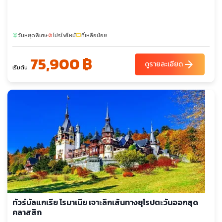
วันหยุดพิเศษ
โปรไฟไหม้
ที่เหลือน้อย
sunny
local_fire_department
confirmation_number
75,900 ฿
arrow_forward
ดูรายละเอียด
เริ่มต้น
ทัวร์บัลแกเรีย โรมาเนีย เจาะลึกเส้นทางยุโรปตะวันออกสุด
คลาสสิก