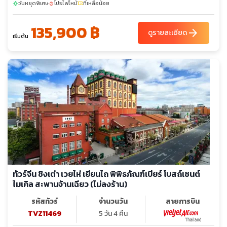
วันหยุดพิเศษ
โปรไฟไหม้
ที่เหลือน้อย
sunny
local_fire_department
confirmation_number
135,900 ฿
arrow_forward
ดูรายละเอียด
เริ่มต้น
ทัวร์จีน ชิงเต่า เวยไห่ เยียนไถ พิพิธภัณฑ์เบียร์ โบสถ์เซนต์
ไมเคิล สะพานจ้านเฉียว (ไม่ลงร้าน)
รหัสทัวร์
จำนวนวัน
สายการบิน
TVZ11469
5 วัน 4 คืน