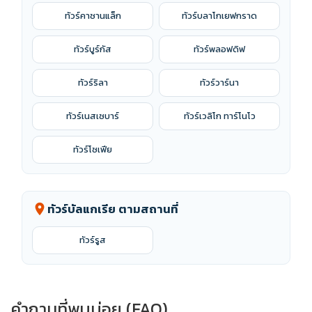
ทัวร์คาซานแล็ก
ทัวร์บลาโกเยฟกราด
ทัวร์บูร์กัส
ทัวร์พลอฟดิฟ
ทัวร์ริลา
ทัวร์วาร์นา
ทัวร์เนสเซบาร์
ทัวร์เวลิโก ทาร์โนโว
ทัวร์โซเฟีย
ทัวร์บัลแกเรีย ตามสถานที่
location_on
ทัวร์รูส
คำถามที่พบบ่อย (FAQ)