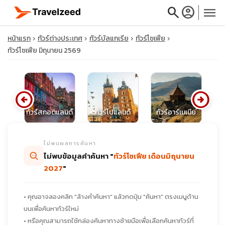
search
account_circle
menu
หน้าแรก
ทัวร์ต่างประเทศ
ทัวร์บัลแกเรีย
ทัวร์โซเฟีย
ทัวร์โซเฟีย มิถุนายน 2569
close
arrow_circle_left
arrow_circle_right
ทั
รีย
ทัวร์สกอตแลนด์
ทัวร์โปแลนด์
ทัวร์อาร์เมเนีย
travel_explore
ไม่พบผลการค้นหา
calendar_month
ไม่พบข้อมูลคำค้นหา "
ทัวร์โซเฟีย เดือนมิถุนายน
2027
"
search
• คุณอาจลองคลิก "ล้างคำค้นหา" แล้วกดปุ่ม "ค้นหา" ตรงเมนูด้าน
บนเพื่อค้นหาทัวร์ใหม่
• หรือคุณสามารถใช้กล่องค้นหาทางซ้ายมือเพื่อเลือกค้นหาทัวร์ที่