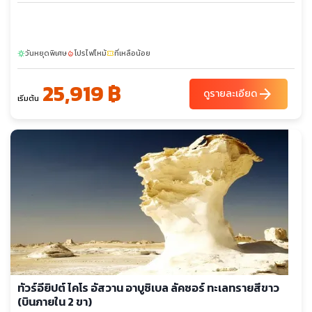
วันหยุดพิเศษ
โปรไฟไหม้
ที่เหลือน้อย
sunny
local_fire_department
confirmation_number
25,919 ฿
arrow_forward
ดูรายละเอียด
เริ่มต้น
ทัวร์อียิปต์ ไคโร อัสวาน อาบูซิเบล ลัคซอร์ ทะเลทรายสีขาว
(บินภายใน 2 ขา)