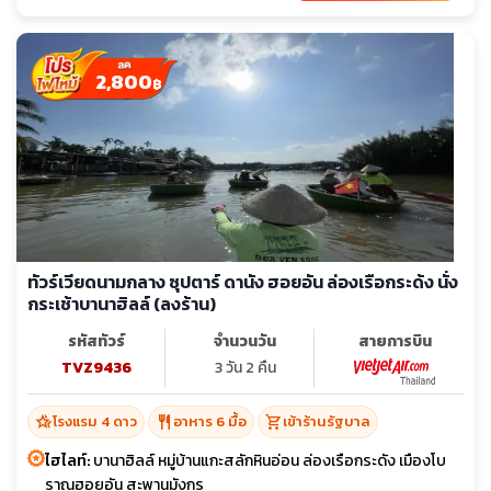
2,800
฿
ทัวร์เวียดนามกลาง ซุปตาร์ ดานัง ฮอยอัน ล่องเรือกระด้ง นั่ง
กระเช้าบานาฮิลล์ (ลงร้าน)
รหัสทัวร์
จำนวนวัน
สายการบิน
TVZ9436
3 วัน 2 คืน
hotel_class
restaurant
shopping_cart
โรงแรม 4 ดาว
อาหาร 6 มื้อ
เข้าร้านรัฐบาล
ไฮไลท์:
บานาฮิลล์ หมู่บ้านแกะสลักหินอ่อน ล่องเรือกระดัง เมืองโบ
ราณฮอยอัน สะพานมังกร