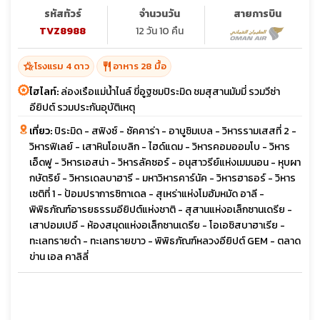
รหัสทัวร์
จำนวนวัน
สายการบิน
TVZ8988
12 วัน 10 คืน
hotel_class
restaurant
โรงแรม 4 ดาว
อาหาร 28 มื้อ
ไฮไลท์:
ล่องเรือแม่น้ำไนล์ ขี่อูฐชมปิระมิด ชมสุสานมัมมี่ รวมวีซ่า
อียิปต์ รวมประกันอุบัติเหตุ
เที่ยว:
ปิระมิด - สฟิงซ์ - ซัคคาร่า - อาบูซิมเบล - วิหารรามเสสที่ 2 -
วิหารฟิเลย์ - เสาหินโอเบลิก - ไฮด์แดม - วิหารคอมออมโบ - วิหาร
เอ็ดฟู - วิหารเอสน่า - วิหารลัคซอร์ - อนุสาวรีย์แห่งเมมนอน - หุบผา
กษัตริย์ - วิหารเดลบาฮารี - มหาวิหารคาร์นัค - วิหารฮาธอร์ - วิหาร
เซติที่ 1 - ป้อมปราการซิทาเดล - สุเหร่าแห่งโมฮัมหมัด อาลี -
พิพิธภัณฑ์อารยธรรมอียิปต์แห่งชาติ - สุสานแห่งอเล็กซานเดรีย -
เสาปอมเปอี - ห้องสมุดแห่งอเล็กซานเดรีย - โอเอซิสบาฮาเรีย -
ทะเลทรายดำ - ทะเลทรายขาว - พิพิธภัณฑ์หลวงอียิปต์ GEM - ตลาด
ข่าน เอล คาลิลี่