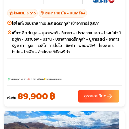
hotel_class
restaurant
โรงแรม 5 ดาว
อาหาร 16 มื้อ + บนเครื่อง
ไฮไลท์:
ชมปราสาทเปเลส แดรกคูล่า เข้าอาคารรัฐสภา
เที่ยว:
อิสตันบูล – บูคาเรสต์ - ซินายา – ปราสาทเปเลส - โรงบ่มไวน์
อซูก้า - บราซอฟ - บราน - ปราสาทแดร๊กคูล่า - บูคาเรสต์ - อาคาร
รัฐสภา - รูเซ – เวลิโค ทาร์โนโว - ชิพก้า - พลอฟดิฟ - โรงละคร
โรมัน - โซเฟีย - สำนักสงฆ์เมืองรีล่า
วันหยุดพิเศษ
โปรไฟไหม้
ที่เหลือน้อย
sunny
local_fire_department
confirmation_number
89,900 ฿
arrow_forward
ดูรายละเอียด
เริ่มต้น