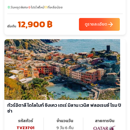
วันหยุดพิเศษ
โปรไฟไหม้
ที่เหลือน้อย
sunny
local_fire_department
confirmation_number
12,900 ฿
arrow_forward
ดูรายละเอียด
เริ่มต้น
ทัวร์อิตาลี โดโลไมท์ ชิงเคว เตเร่ มิลาน เวนิส ฟลอเรนซ์ โรม ปิ
ซ่า
รหัสทัวร์
จำนวนวัน
สายการบิน
TVZ3701
9 วัน 6 คืน