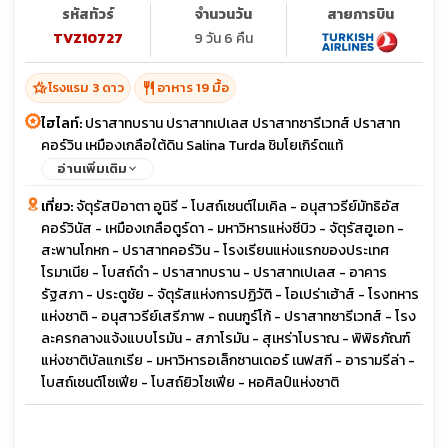
รหัสทัวร์
จำนวนวัน
สายการบิน
TVZ10727
9 วัน 6 คืน
hotel_class
restaurant
โรงแรม 3 ดาว
อาหาร 19 มื้อ
ไฮไลท์:
ปราสาทบราน ปราสาทเปเลส ปราสาทซารีเวทส์ ปราสาท
คอร์วิน เหมืองเกลือใต้ดิน Salina Turda ชิมโยเกิร์ตแท้
อ่านเพิ่มเติม
เที่ยว:
จัตุรัสปิอาตา อูนิรี - โบสถ์เซนต์ไมเคิล - อนุสาวรีย์มัทธิอัส
คอร์วินัส - เหมืองเกลือตูร์ดา - มหาวิหารแห่งซีบิว - จัตุรัสฮูเอท -
สะพานโกหก - ปราสาทคอร์วิน - โรงเรียนแห่งแรกของประเทศ
โรมาเนีย - โบสถ์ดำ - ปราสาทบราน - ปราสาทเปเลส - อาคาร
รัฐสภา - ประตูชัย - จัตุรัสแห่งการปฏิวัติ - โอเปร่าเฮ้าส์ - โรงทหาร
แห่งชาติ - อนุสาวรีย์เสรีภาพ - ถนนกูร์โก้ - ปราสาทซารีเวทส์ - โรง
ละครกลางแจ้งแบบโรมัน - สภาโรมัน - สุเหร่าโบราณ - พิพิธภัณฑ์
แห่งชาติบัลแกเรีย - มหาวิหารอเล็กซานเดอร์ เนฟสกี - อารามรีล่า -
โบสถ์เซนต์โซเฟีย - โบสถ์ยิวโซเฟีย - หอศิลป์แห่งชาติ