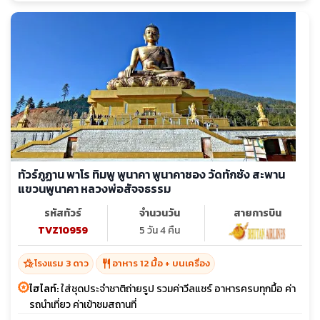
ทัวร์ภูฏาน พาโร ทิมพู พูนาคา พูนาคาซอง วัดทักซัง สะพาน
แขวนพูนาคา หลวงพ่อสัจจธรรม
รหัสทัวร์
จำนวนวัน
สายการบิน
TVZ10959
5 วัน 4 คืน
hotel_class
restaurant
โรงแรม 3 ดาว
อาหาร 12 มื้อ + บนเครื่อง
ไฮไลท์:
ใส่ชุดประจำชาติถ่ายรูป รวมค่าวีลแชร์ อาหารครบทุกมื้อ ค่า
รถนำเที่ยว ค่าเข้าชมสถานที่