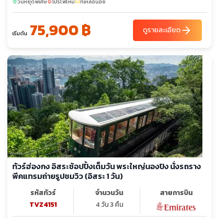
วันหยุดพิเศษ
โปรไฟไหม้
ที่เหลือน้อย
sunny
local_fire_department
confirmation_number
75,900 ฿
arrow_forward
ดูรายละเอียด
เริ่มต้น
ทัวร์ฮ่องกง อิสระช้อปปิ้งเต็มวัน พระใหญ่นองปิง นั่งรถราง
พีคแทรมถ่ายรูปชมวิว (อิสระ 1 วัน)
รหัสทัวร์
จำนวนวัน
สายการบิน
TVZ4151
4 วัน 3 คืน