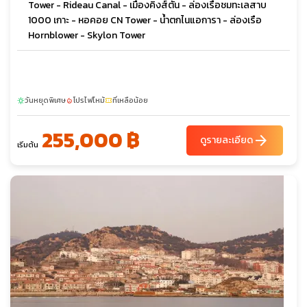
Tower - Rideau Canal - เมืองคิงส์ตัน - ล่องเรือชมทะเลสาบ
1000 เกาะ - หอคอย CN Tower - น้ำตกไนแอการา - ล่องเรือ
Hornblower - Skylon Tower
วันหยุดพิเศษ
โปรไฟไหม้
ที่เหลือน้อย
sunny
local_fire_department
confirmation_number
255,000 ฿
arrow_forward
ดูรายละเอียด
เริ่มต้น