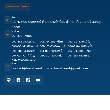
ใบอนุญาต เลขที่ 11/08038
ที่อยู่
105/12 ถนน ราชพฤกษ์ ตำบล บางรักน้อย อำเภอเมืองนนทบุรี นนทบุรี
11000
โทรศัพท์
02-108-7900
099-432-9990
(อาย)
095-524-5513
(เติร์ก)
082-913-3336
(นินิ)
080-082-9197
(รัสเซีย)
062-103-3313
(ใบเตย)
086-331-4402
(ลัคกี้)
093-889-5151
(ฟ้าใส)
061-889-9492
(วิววี่)
094-845-8881
(ก้อย)
097-091-7971
(โจริญ)
080-394-3310
(เก็บ)
081-639-8333
(แอม)
099-635-0416
(โฟล์ค)
อีเมล
contact@travelzeed.com
or
travelzeed@gmail.com
ดูรีวิว
โทรจองทัวร์
จองผ่านแชท
จองผ่านไลน์
เมนูหลัก
หน้าแรก