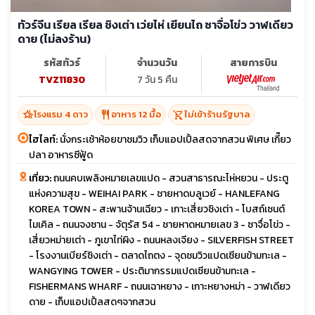
ทัวร์จีน เรียล เรียล ชิงเต่า เว่ยไห่ เยียนไถ ซาจื่อโข่ว วาฬเดียว
ดาย (ไม่ลงร้าน)
รหัสทัวร์
จำนวนวัน
สายการบิน
TVZ11830
7 วัน 5 คืน
hotel_class
restaurant
shopping_cart_off
โรงแรม 4 ดาว
อาหาร 12 มื้อ
ไม่เข้าร้านรัฐบาล
ไฮไลท์:
นั่งกระเช้าห้อยขาชมวิว เก็บแอปเปิ้ลสดจากสวน พิเศษ เกี๊ยว
ปลา อาหารซีฟู้ด
เที่ยว:
ถนนคบเพลิงหมายเลขแปด - สวนสาธารณะไห่หยวน - ประตู
แห่งความสุข - WEIHAI PARK - ชายหาดบลูเวย์ - HANLEFANG
KOREA TOWN - สะพานจ้านเฉียว - เกาะเสี่ยวชิงเต่า - โบสถ์เซนต์
ไมเคิล - ถนนจงซาน - จัตุรัส 54 - ชายหาดหมายเลข 3 - ซาจื่อโข่ว -
เสี่ยวหม่ายเต่า - ภูเขาไท่ผิง - ถนนหลงเจียง - SILVERFISH STREET
- โรงงานเบียร์ชิงเต่า - ตลาดไถตง - จุดชมวิวแปดเซียนข้ามทะเล -
WANGYING TOWER - ประติมากรรมแปดเซียนข้ามทะเล -
FISHERMANS WHARF - ถนนเฉาหยาง - เกาะหยางหม่า - วาฬเดียว
ดาย - เก็บแอปเปิ้ลสดๆจากสวน