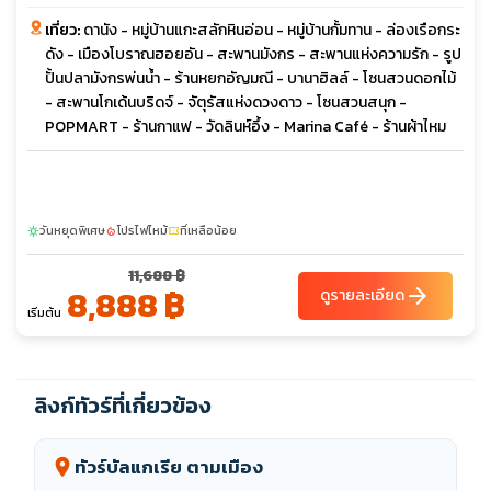
เที่ยว:
ดานัง - หมู่บ้านแกะสลักหินอ่อน - หมู่บ้านกั้มทาน - ล่องเรือกระ
ดัง - เมืองโบราณฮอยอัน - สะพานมังกร - สะพานแห่งความรัก - รูป
ปั้นปลามังกรพ่นน้ำ - ร้านหยกอัญมณี - บานาฮิลล์ - โซนสวนดอกไม้
- สะพานโกเด้นบริดจ์ - จัตุรัสแห่งดวงดาว - โซนสวนสนุก -
POPMART - ร้านกาแฟ - วัดลินห์อึ้ง - Marina Café - ร้านผ้าไหม
วันหยุดพิเศษ
โปรไฟไหม้
ที่เหลือน้อย
sunny
local_fire_department
confirmation_number
11,688 ฿
8,888 ฿
arrow_forward
ดูรายละเอียด
เริ่มต้น
ลิงก์ทัวร์ที่เกี่ยวข้อง
ทัวร์บัลแกเรีย ตามเมือง
location_on