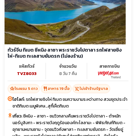
ทัวร์จีน ทิเบต ซีหนิง ลาซา พระราชวังโปตาลา รถไฟสายชิง
ไห่-ทิเบต ทะเลสาบยัมดรก (ไม่ลงร้าน)
รหัสทัวร์
จำนวนวัน
สายการบิน
TVZ8033
8 วัน 7 คืน
hotel_class
restaurant
shopping_cart_off
โรงแรม 5 ดาว
อาหาร 19 มื้อ
ไม่เข้าร้านรัฐบาล
ไฮไลท์:
รถไฟสายชิงไห่ ทิเบต ชมความงามระหว่างทาง สวมชุดประจำ
ชาติทิเบต เมนูพิเศษ…สุกี้เห็ดทิเบต
เที่ยว:
ซีหนิง - ลาซา - ชมวิวกลางคืนพระราชวังโปตาลา - ตำหนัก
นอร์บูลิงกา - พระราชวังฤดูร้อนองค์ทะไลลามะ - พิพิธภัณฑ์ทิเบต -
อุทยานหนานซาน - จุดชมวิวคังพาลา - ทะเลสาบยัมดรก - วัดเซี่ยอู่