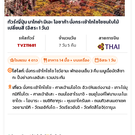
ทัวร์ญี่ปุ่น นาโกย่า มิเอะ โอซาก้า นั่งกระเช้าโกไซโชชมใบไม้
เปลี่ยนสี (อิสระ 1 วัน)
รหัสทัวร์
จำนวนวัน
สายการบิน
TVZ11681
7 วัน 5 คืน
hotel_class
restaurant
calendar_today
โรงแรม 4 ดาว
อาหาร 14 มื้อ + บนเครื่อง
อิสระ 1 วัน
ไฮไลท์:
นั่งกระเช้าโกไซโช โชว์อามะ พักออนเซ็น 3 คืน เมนูเนื้อมัตสึซา
กะ ปิ้งย่างทะเลอิเสะ รวมประกัน
เที่ยว:
นั่งกระเช้าโกไซโช - ศาลเจ้าเมโอโตะ อิวะ(หินแต่งงาน) - เกาะไข่มุ
กมิกิโมโตะ - ศาลเจ้าอิเสะ - ถนนโอฮาไรมาจิ - ชมอุโมงค์ไฟนาบะนะโนะ
ซาโตะ - โอบาระ - ชมชิกิซากุระ - หุบเขาโครันเค - ถนนทิวสนเมตาเซค
วอยานามิกิ - วัดเออิกังโด - วัดเรียวอันจิ - วัดคัตสึโอจิ(ดารุมะ