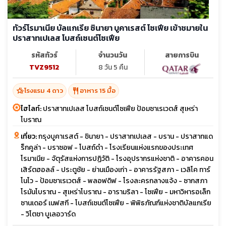
ทัวร์โรมาเนีย บัลแกเรีย ซินายา บูคาเรสต์ โซเฟีย เข้าชมายใน
ปราสาทเปเลส โบสถ์เซนต์โซเฟีย
รหัสทัวร์
จำนวนวัน
สายการบิน
TVZ9512
8 วัน 5 คืน
hotel_class
restaurant
โรงแรม 4 ดาว
อาหาร 15 มื้อ
ไฮไลท์:
ปราสาทเปเลส โบสถ์เซนต์โซเฟีย ป้อมซาเรเวตส์ สุเหร่า
โบราณ
เที่ยว:
กรุงบูคาเรสต์ - ชินายา - ปราสาทเปเลส - บราน - ปราสาทแด
ร็กคูล่า - บราซอฟ - โบสถ์ดำ - โรงเรียนแห่งแรกของประเทศ
โรมาเนีย - จัตุรัสแห่งการปฏิวัติ - โรงอุปรากรแห่งชาติ - อาคารคอน
เสิร์ตฮอลล์ - ประตูชัย - ย่านเมืองเก่า - อาคารรัฐสภา - เวลิโค ทาร์
โนโว - ป้อมซาเรเวตส์ - พลอฟดิฟ - โรงละครกลางแจ้ง - ซากสภา
โรมันโบราณ - สุเหร่าโบราณ - อารามริลา - โซเฟีย - มหาวิหารอเล็ก
ซานเดอร์ เนฟสกี - โบสถ์เซนต์โซเฟีย - พิพิธภัณฑ์แห่งชาติบัลแกเรีย
- วิโตชา บูเลอวาร์ด