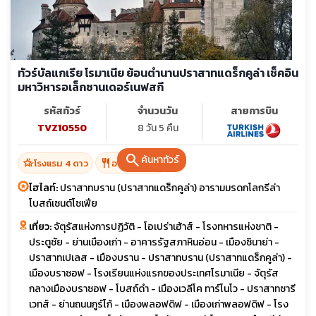
ทัวร์บัลแกเรีย โรมาเนีย ย้อนตำนานปราสาทแดร็กคูล่า เช็คอิน
มหาวิหารอเล็กซานเดอร์เนฟสกี
รหัสทัวร์
จำนวนวัน
สายการบิน
TVZ10550
8 วัน 5 คืน
search
ค้นหาทัวร์
hotel_class
restaurant
โรงแรม 4 ดาว
อาหาร 16 มื้อ
ไฮไลท์:
ปราสาทบราน (ปราสาทแดร็กคูล่า) อารามมรดกโลกรีล่า
โบสถ์เซนต์โซเฟีย
เที่ยว:
จัตุรัสแห่งการปฏิวัติ - โอเปร่าเฮ้าส์ - โรงทหารแห่งชาติ -
ประตูชัย - ย่านเมืองเก่า - อาคารรัฐสภาหินอ่อน - เมืองซินาย่า -
ปราสาทเปเลส - เมืองบราน - ปราสาทบราน (ปราสาทแดร็กคูล่า) -
เมืองบราซอฟ - โรงเรียนแห่งแรกของประเทศโรมาเนีย - จัตุรัส
กลางเมืองบราซอฟ - โบสถ์ดำ - เมืองเวลีโค ทาร์โนโว - ปราสาทซารี
เวทส์ - ย่านถนนกูร์โก้ - เมืองพลอฟดิฟ - เมืองเก่าพลอฟดิฟ - โรง