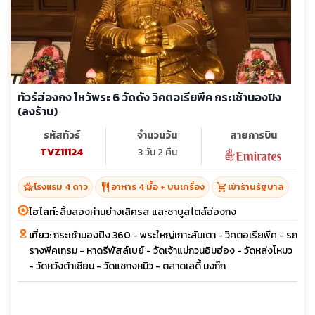
ทัวร์ฮ่องกง ไหว้พระ 6 วัดดัง วิคตอเรียพีค กระเช้านองปิง
(ลงร้าน)
รหัสทัวร์
จำนวนวัน
สายการบิน
TVZ11124
3 วัน 2 คืน
hotel_class
restaurant
shopping_cart
โรงแรม 4 ดาว
อาหาร 4 มื้อ + บนเครื่อง
เข้าร้านรัฐบาล
ไฮไลท์:
ลิ้มลองห่านย่างเลิศรส และชาบูสไตล์ฮ่องกง
เที่ยว:
กระเช้านองปิง 360 - พระใหญ่เกาะลันเตา - วิคตอเรียพีค - รถ
รางพีคเทรม - หาดรีพัสล์เบย์ - วัดเจ้าแม่กวนอิมฮ่อง - วัดหล่งโหมว
- วัดหวังต้าเซียน - วัดแชกงหมิว - ตลาดเลดี้ มงก๊ก