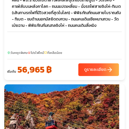
หลิน - พระราชวังโปตาลา (พิเศษใส่ชุดทิเบตถ่ายรูป) - วัดโจคัง -
คาเฟ่ลับบนหลังคาโลก - ถนนแปดเหลี่ยม - นั่งรถไฟสายชิงไห่-ทิเบต
(เส้นทางรถไฟที่มีวิวสวยที่สุดในโลก) - พิพิธภัณฑ์ถนนสายโบราณถัง
- ทิเบต - ชมด้านนอกมัสยิดตงกวน - ถนนคนเดินเซียหนานกวน - วัด
เป่ยฉาน - พิพิธภัณฑ์มณฑลชิงไห่ - ถนนคนเดินลี่เหมิง
วันหยุดพิเศษ
โปรไฟไหม้
ที่เหลือน้อย
sunny
local_fire_department
confirmation_number
56,965 ฿
arrow_forward
ดูรายละเอียด
เริ่มต้น