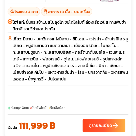
hotel_class
restaurant
โรงแรม 4 ดาว
อาหาร 18 มื้อ + บนเครื่อง
ไฮไลท์:
ขึ้นกระเช้าแซสโซลุงโก ชมโดโลไมต์ ล่องเรือเวนิส ทานพิซซ่า
อิตาลี รวมวีซ่าและประกัน
เที่ยว:
มิลาน - มหาวิหารแห่งมิลาน - ซีมิโอเน่ - เวโรน่า - บ้านโรมิโอ&จู
เลียต - หมู่บ้านซานตา แมดดาเลนา - เมืองออร์ติเซ่ - โบลซาโน -
ทะเลสาบมิซูรินา - ทะเลสาบเบรียส - กอร์ตีนาดัมเปซโซ - เวนิส เมร
เตร้ - เกาะเวนิส - ฟลอเรนซ์ - ดูโอโม่แห่งฟลอเรนซ์ - รูปแกะสลัก
เดวิด -เลวานโต - หมู่บ้านชิงเคว เตเร่ - ลาสปีเซีย - ปิซ่า - เซียน่า -
เปียซซ่า เดล คัมโป - มหาวิหารเซียน่า - โรม - นครวาติกัน - วิหารแพน
เธออน - น้ำพุเทรวี่ - บันไดสเปน
วันหยุดพิเศษ
โปรไฟไหม้
ที่เหลือน้อย
sunny
local_fire_department
confirmation_number
111,999 ฿
arrow_forward
ดูรายละเอียด
เริ่มต้น