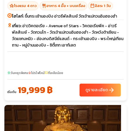
hotel_class
restaurant
calendar_today
โรงแรม 4 ดาว
อาหาร 4 มื้อ + บนเครื่อง
อิสระ 1 วัน
ไฮไลท์:
ขึ้นกระเช้านองปิง อ่าวรีพัลส์เบย์ วัดเจ้าแม่กวนอิมฮองฮำ
เที่ยว:
อ่าววิคตอเรีย - Avenue of Stars - วิคตอเรียพีค - อ่าวรี
พัลส์เบย์ - วัดกวนไท - วัดเจ้าแม่กวนอิมฮองฮำ - วัดหวังต้าเซียน -
วัดแชกงหมิว - ฮ่องกงดิสนีย์แลนด์ - กระเช้านองปิง - พระใหญ่เทียน
ถาน - หมู่บ้านนองปิง - ซิตี้เกท เอาท์เลต
วันหยุดพิเศษ
โปรไฟไหม้
ที่เหลือน้อย
sunny
local_fire_department
confirmation_number
19,999 ฿
arrow_forward
ดูรายละเอียด
เริ่มต้น