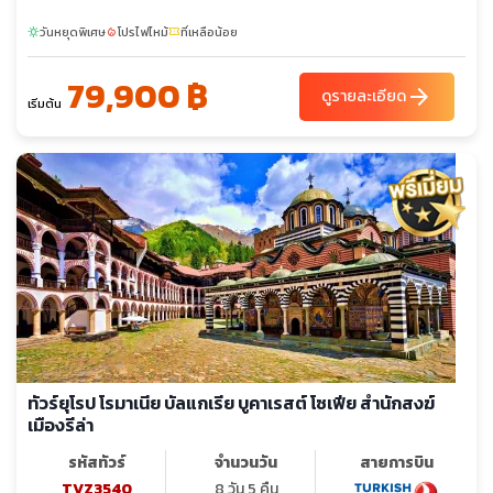
วันหยุดพิเศษ
โปรไฟไหม้
ที่เหลือน้อย
sunny
local_fire_department
confirmation_number
79,900 ฿
arrow_forward
ดูรายละเอียด
เริ่มต้น
ทัวร์ยุโรป โรมาเนีย บัลแกเรีย บูคาเรสต์ โซเฟีย สำนักสงฆ์
เมืองรีล่า
รหัสทัวร์
จำนวนวัน
สายการบิน
TVZ3540
8 วัน 5 คืน