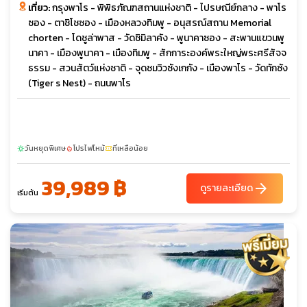
เที่ยว:
กรุงพาโร - พิพิธภัณฑสถานแห่งชาติ - ไปรษณีย์กลาง - พาโร
ซอง - ตาชิโชซอง - เมืองหลวงทิมพู - อนุสรณ์สถาน Memorial
chorten - โดชูล่าพาส - วัดชิมิลาคัง - พูนาคาซอง - สะพานแขวนพู
นาคา - เมืองพูนาคา - เมืองทิมพู - สักการะองค์พระใหญ่พระศรีสัจจ
ธรรม - สวนสัตว์แห่งชาติ - จุดชมวิวซังเกกัง - เมืองพาโร - วัดทักซัง
(Tiger s Nest) - ถนนพาโร
วันหยุดพิเศษ
โปรไฟไหม้
ที่เหลือน้อย
sunny
local_fire_department
confirmation_number
39,989 ฿
arrow_forward
ดูรายละเอียด
เริ่มต้น