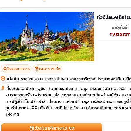
ทัวร์บัลแกเรีย โ
รหัสทัวร์
TVZ10727
hotel_class
restaurant
โรงแรม 3 ดาว
อาหาร 19 มื้อ
ไฮไลท์:
ปราสาทบราน ปราสาทเปเลส ปราสาทซารีเวทส์ ปราสาทคอร์วิน เหมืองเก
เที่ยว:
จัตุรัสปิอาตา อูนิรี - โบสถ์เซนต์ไมเคิล - อนุสาวรีย์มัทธิอัส คอร์วินัส 
- ปราสาทคอร์วิน - โรงเรียนแห่งแรกของประเทศโรมาเนีย - โบสถ์ดำ - ปราส
การปฏิวัติ - โอเปร่าเฮ้าส์ - โรงทหารแห่งชาติ - อนุสาวรีย์เสรีภาพ - ถนนกู
สุเหร่าโบราณ - พิพิธภัณฑ์แห่งชาติบัลแกเรีย - มหาวิหารอเล็กซานเดอร์ เนฟสกี
แห่งชาติ
calendar_month
ช่วงเวลาเดินทาง
ก.ย. 69