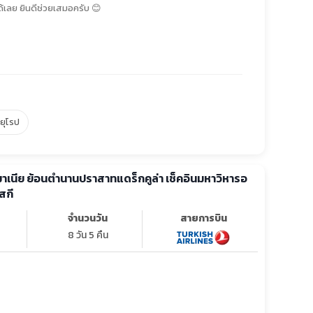
้เลย ยินดีช่วยเสมอครับ 😊
์ยุโรป
รมาเนีย ย้อนตำนานปราสาทแดร็กคูล่า เช็คอินมหาวิหารอ
สกี
จำนวนวัน
สายการบิน
8 วัน 5 คืน