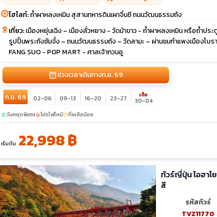
ไฮไลท์:
ถ้ำผาหลงเหมิน สุสานทหารดินเผาจิ๋นซี ถนนวัฒนธรรมถัง
เที่ยว:
เมืองหยุ่นเฉิง – เมืองลั่วหยาง - วัดม้าขาว - ถ้ำผาหลงเหมิน หรือถ้ำประต
รูปปั้นพระถังซัมจั๋ง – ถนนวัฒนธรรมถัง – วัดลามะ – ผ่านชมกำแพงเมืองโ
FANG SUO - POP MART - ศาลเจ้ากวนอู
calendar_month
ช่วงเวลาเดินทาง
ก.ย. 69
เต็ม
ก.ย. 69
02-06
09-13
16-20
23-27
30-04
วันหยุดพิเศษ
โปรไฟไหม้
ที่เหลือน้อย
sunny
local_fire_department
confirmation_number
22,998 ฿
เริ่มต้น
ทัวร์ญี่ปุ่น โอฮาโ
สี
รหัสทัวร์
TVZ11770