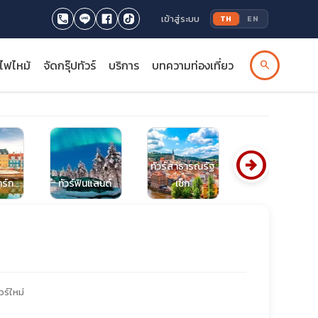
เข้าสู่ระบบ
TH
EN
รไฟไหม้
จัดกรุ๊ปทัวร์
บริการ
บทความท่องเที่ยว
search
arrow_circle_right
ทัวร์สาธารณรัฐ
าร์ก
ทัวร์ฟินแลนด์
เช็ก
ทัวร์โครเอเชีย
วร์ใหม่