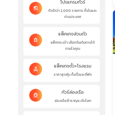
โปรแกรมทัวร์
travel_explore
ทัวร์กว่า 2,000 รายการ ทั้งในและ
ต่างประเทศ
แพ็คเกจส่วนตัว
travel_luggage_and_bags
แพ็คกระเป๋า เลือกวันเดินทางได้
ตามใจคุณ
แพ็คเกจตั๋ว+โรงแรม
flights_and_hotels
ราคาสุดคุ้ม ทั้งตั๋วและที่พัก
ทัวร์ล่องเรือ
directions_boat
ล่องเรือสำราญระดับโลก