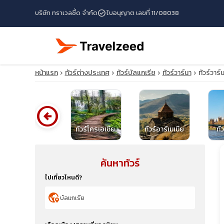
check_circle
บริษัท ทราเวลซี้ด จำกัด
ใบอนุญาต เลขที่ 11/08038
หน้าแรก
ทัวร์ต่างประเทศ
ทัวร์บัลแกเรีย
ทัวร์วาร์นา
ทัวร์วาร
arrow_circle_left
ทัวร์สาธารณรัฐ
เช็ก
ทัวร์โครเอเชีย
ทัวร์อาร์เมเนีย
ทั
ค้นหาทัวร์
travel_explore
ไปเที่ยวไหนดี?
calendar_month
globe_location_pin
search