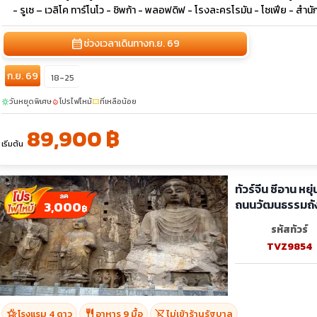
- รูเซ – เวลิโค ทาร์โนโว - ชิพก้า - พลอฟดิฟ - โรงละครโรมัน - โซเฟีย - สำนัก
calendar_month
ช่วงเวลาเดินทาง
ก.ย. 69
ก.ย. 69
18-25
วันหยุดพิเศษ
โปรไฟไหม้
ที่เหลือน้อย
sunny
local_fire_department
confirmation_number
89,900 ฿
เริ่มต้น
ทัวร์จีน ซีอาน หย
ถนนวัฒนธรรมถัง 
3,000
฿
รหัสทัวร์
TVZ9854
hotel_class
restaurant
shopping_cart_off
โรงแรม 4 ดาว
อาหาร 9 มื้อ
ไม่เข้าร้านรัฐบาล