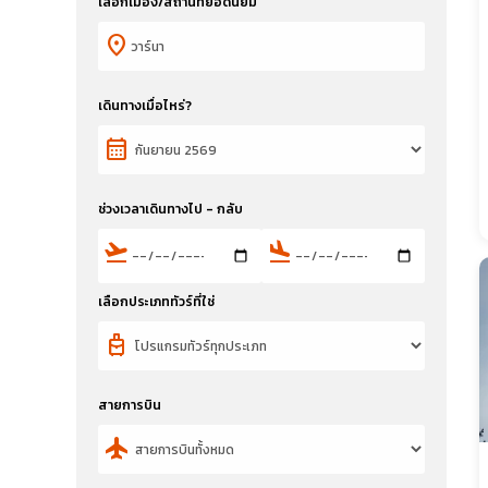
เลือกเมือง/สถานที่ยอดนิยม
location_on
เดินทางเมื่อไหร่?
calendar_month
ช่วงเวลาเดินทางไป - กลับ
flight_takeoff
flight_land
เลือกประเภททัวร์ที่ใช่
travel_luggage_and_bags
สายการบิน
flight