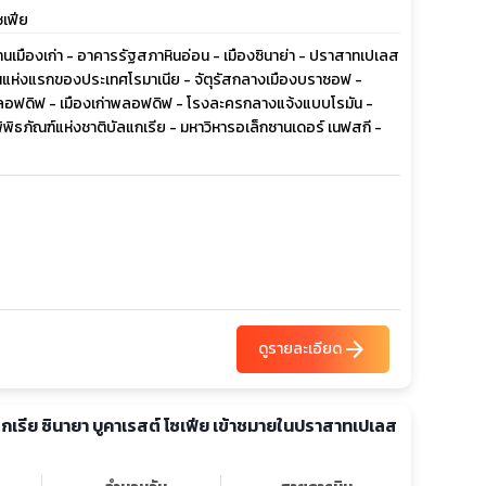
ซเฟีย
 ย่านเมืองเก่า - อาคารรัฐสภาหินอ่อน - เมืองซินาย่า - ปราสาทเปเลส
ยนแห่งแรกของประเทศโรมาเนีย - จัตุรัสกลางเมืองบราซอฟ -
ืองพลอฟดิฟ - เมืองเก่าพลอฟดิฟ - โรงละครกลางแจ้งแบบโรมัน -
พิพิธภัณฑ์แห่งชาติบัลแกเรีย - มหาวิหารอเล็กซานเดอร์ เนฟสกี -
arrow_forward
ดูรายละเอียด
ลแกเรีย ซินายา บูคาเรสต์ โซเฟีย เข้าชมายในปราสาทเปเลส