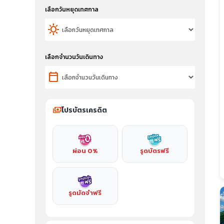
เลือกวันหยุดเทศกาล
sunny
เลือกจำนวนวันเดินทาง
calendar_today
payments
โปรบัตรเครดิต
ผ่อน 0%
รูดบัตรฟรี
รูดมัดจำฟรี