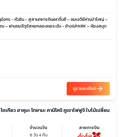
ูมังกร - หัวยิน - สุสานทหารดินเผาจิ๋นซี – ชมเจดีย์ห่านป่าใหญ่ –
บราณ – ผ่านชมจัตุรัสหอกลองหอระฆัง - ห้างGPARK – ห้องสมุด
arrow_forward
ดูรายละเอียด
ย โตเกียว ฮาคุบะ โทยามะ คามิโคจิ ภูเขาไฟฟูจิ ใบไม้เปลี่ยน
จำนวนวัน
สายการบิน
6 วัน 4 คืน