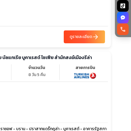
call
arrow_forward
ดูรายละเอียด
ทัวร์ยุโรป โรมาเนีย บัลแกเรีย บูคาเรสต์ โซเฟีย สำนักสงฆ์เมืองรีล่า
จำนวนวัน
สายการบิน
8 วัน 5 คืน
- บราซอฟ - บราน - ปราสาทแดร๊กคูล่า - บูคาเรสต์ - อาคารรัฐสภา