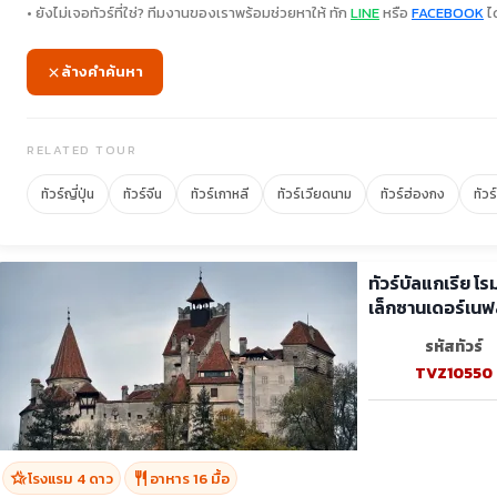
• ยังไม่เจอทัวร์ที่ใช่? ทีมงานของเราพร้อมช่วยหาให้ ทัก
LINE
หรือ
FACEBOOK
ได
ล้างคำค้นหา
RELATED TOUR
ทัวร์ญี่ปุ่น
ทัวร์จีน
ทัวร์เกาหลี
ทัวร์เวียดนาม
ทัวร์ฮ่องกง
ทัวร
ทัวร์บัลแกเรีย โ
เล็กซานเดอร์เนฟ
รหัสทัวร์
TVZ10550
hotel_class
restaurant
โรงแรม 4 ดาว
อาหาร 16 มื้อ