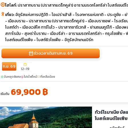
ไฮไลท์:
ปราสาทบราน (ปราสาทแดร็กคูล่า) อารามมรดกโลกรีล่า โบสถ์เซนต์โ
เที่ยว:
จัตุรัสแห่งการปฏิวัติ - โอเปร่าเฮ้าส์ - โรงทหารแห่งชาติ - ประตูชัย -
- เมืองบราน - ปราสาทบราน (ปราสาทแดร็กคูล่า) - เมืองบราซอฟ - โรงเรี
โบสถ์ดำ - เมืองเวลีโค ทาร์โนโว - ปราสาทซารีเวทส์ - ย่านถนนกูร์โก้ - เม
สภาโรมัน - สุเหร่าโบราณ - เมืองรีล่า - อารามมรดกโลกรีล่า - กรุงโซเฟีย - 
โบสถ์เซนต์โซเฟีย - โบสถ์ยิวโซเฟีย - จัตุรัสบัทเทนเบิร์ก
calendar_month
ช่วงเวลาเดินทาง
ก.ย. 69
confirmation_number
ก.ย. 69
12-19
วันหยุดพิเศษ
โปรไฟไหม้
ที่เหลือน้อย
sunny
local_fire_department
confirmation_number
69,900 ฿
เริ่มต้น
ทัวร์โรมาเนีย บั
โบสถ์เซนต์โซเฟีย