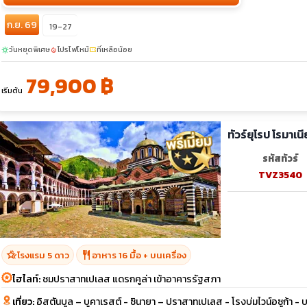
ก.ย. 69
19-27
วันหยุดพิเศษ
โปรไฟไหม้
ที่เหลือน้อย
sunny
local_fire_department
confirmation_number
79,900 ฿
เริ่มต้น
รหัสทัวร์
TVZ3540
hotel_class
restaurant
โรงแรม 5 ดาว
อาหาร 16 มื้อ + บนเครื่อง
ไฮไลท์:
ชมปราสาทเปเลส แดรกคูล่า เข้าอาคารรัฐสภา
เที่ยว:
อิสตันบูล – บูคาเรสต์ - ซินายา – ปราสาทเปเลส - โรงบ่มไวน์อซูก้า 