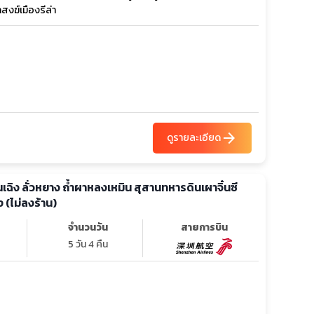
สงฆ์เมืองรีล่า
arrow_forward
ดูรายละเอียด
ุ่นเฉิง ลั่วหยาง ถ้ำผาหลงเหมิน สุสานทหารดินเผาจิ๋นซี
(ไม่ลงร้าน)
จำนวนวัน
สายการบิน
5 วัน 4 คืน