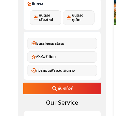
flight_takeoff
บินตรง
บินตรง
บินตรง
flight_takeoff
flight_takeoff
เชียงใหม่
ภูเก็ต
business_center
bussiness class
star
ทัวร์พรีเมี่ยม
verified
ทัวร์คอนเฟิร์มวันเดินทาง
search
ค้นหาทัวร์
Our Service