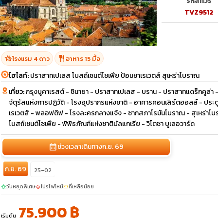
รหัสทัวร์
TVZ9512
hotel_class
restaurant
โรงแรม 4 ดาว
อาหาร 15 มื้อ
ไฮไลท์:
ปราสาทเปเลส โบสถ์เซนต์โซเฟีย ป้อมซาเรเวตส์ สุเหร่าโบราณ
เที่ยว:
กรุงบูคาเรสต์ - ชินายา - ปราสาทเปเลส - บราน - ปราสาทแดร็กคูล่า
จัตุรัสแห่งการปฏิวัติ - โรงอุปรากรแห่งชาติ - อาคารคอนเสิร์ตฮอลล์ - ประตูช
เรเวตส์ - พลอฟดิฟ - โรงละครกลางแจ้ง - ซากสภาโรมันโบราณ - สุเหร่าโบรา
โบสถ์เซนต์โซเฟีย - พิพิธภัณฑ์แห่งชาติบัลแกเรีย - วิโตชา บูเลอวาร์ด
calendar_month
ช่วงเวลาเดินทาง
ก.ย. 69
ก.ย. 69
25-02
วันหยุดพิเศษ
โปรไฟไหม้
ที่เหลือน้อย
sunny
local_fire_department
confirmation_number
75,900 ฿
เริ่มต้น