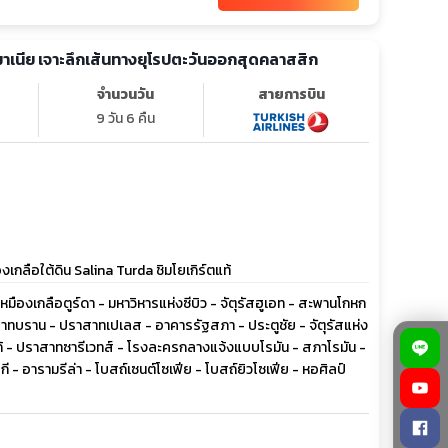
รมาเนีย เจาะลึกเส้นทางยุโรปตะวันออกสุดคลาสสิก
จำนวนวัน
สายการบิน
9 วัน 6 คืน
ลือใต้ดิน Salina Turda ชิมโยเกิร์ตแท้
- เหมืองเกลือตูร์ดา - มหาวิหารแห่งซีบิว - จัตุรัสฮูเอท - สะพานโกหก
าทบราน - ปราสาทเปเลส - อาคารรัฐสภา - ประตูชัย - จัตุรัสแห่ง
ร์โก้ - ปราสาทซารีเวทส์ - โรงละครกลางแจ้งแบบโรมัน - สภาโรมัน -
 - อารามรีล่า - โบสถ์เซนต์โซเฟีย - โบสถ์ยิวโซเฟีย - หอศิลป์