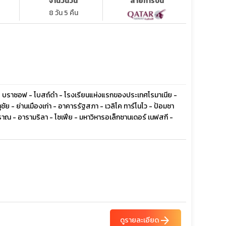
จำนวนวัน
สายการบิน
8 วัน 5 คืน
 - บราซอฟ - โบสถ์ดำ - โรงเรียนแห่งแรกของประเทศโรมาเนีย -
ัย - ย่านเมืองเก่า - อาคารรัฐสภา - เวลิโค ทาร์โนโว - ป้อมซา
ณ - อารามริลา - โซเฟีย - มหาวิหารอเล็กซานเดอร์ เนฟสกี -
arrow_forward
ดูรายละเอียด