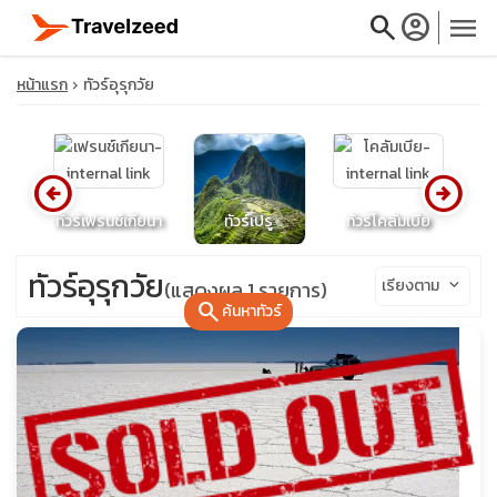
search
account_circle
menu
หน้าแรก
ทัวร์อุรุกวัย
arrow_circle_left
arrow_circle_right
close
โดส
ทัวร์เฟรนช์เกียนา
ทัวร์เปรู
ทัวร์โคลัมเบีย
travel_explore
ทัวร์อุรุกวัย
เรียงตาม
keyboard_arrow_down
(แสดงผล 1 รายการ)
search
ค้นหาทัวร์
calendar_month
search