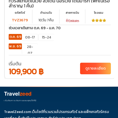
ทัวร์สแกนดิเนเวีย สวีเดน นอร์เวย์ เดนมาร์ก (พักในเรือ
สำราญ 1 คืน)
รหัสทัวร์
จำนวนวัน
สายการบิน
โรงเเรม
TVZ3679
10วัน 7คืน
ช่วงเวลาเดินทาง ต.ค. 69 - ม.ค. 70
ต.ค. 69
08-17
15-24
พ.ย. 69
28-
07
ธ.ค. 69
04-13
24-
เริ่มต้น
109,900 ฿
ดูรายละเอียด
02
Travel
zeed
เริ่มต้นการเดินทางของคุณได้ที่นี่
TravelZeed.com เว็บไซต์ที่รวมรวมโปรแกรมทัวร์ และแพ็กเกจทัวร์ครบ