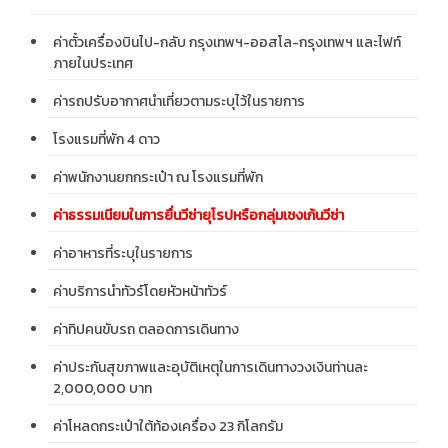
ค่าตั๋วเครื่องบินไป-กลับ กรุงเทพฯ-ออสโล-กรุงเทพฯ และไฟท์
ภายในประเทศ
ค่ารถปรับอากาศนำเที่ยวตามระบุไว้ในรายการ
โรงแรมที่พัก 4 ดาว
ค่าพนักงานยกกระเป๋า ณ โรงแรมที่พัก
ค่าธรรมเนียมในการยื่นวีซ่ายุโรปหรือกลุ่มเชงเก้นวีซ่า
ค่าอาหารที่ระบุในรายการ
ค่าบริการนำทัวร์โดยหัวหน้าทัวร์
ค่าทิปคนขับรถ ตลอดการเดินทาง
ค่าประกันสุขภาพและอุบัติเหตุในการเดินทางวงเงินท่านละ
2,000,000 บาท
ค่าโหลดกระเป๋าใต้ท้องเครื่อง 23 กิโลกรัม