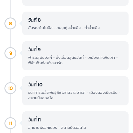
วันที่ 8
8
ขับรถสโนโมบิล - ตะลุยทุ่งน้ำแข็ง - ถ้ำน้ำแข็ง
วันที่ 9
9
ฟาร์มสุนัขฮัสกี้ - นั่งเลื่อนสุนัขฮัสกี้ - เหมืองถ่านหินเก่า -
พิพิธภัณฑ์สฟาลบาร์ด
วันที่ 10
10
ธนาคารเมล็ดพันธุ์พืชโลกสวาลบาร์ด - เมืองลองเยียร์บีน -
สนามบินออสโล
วันที่ 11
11
อุทยานฟรอกเนอร์ - สนามบินออสโล