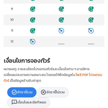
9
10
11
12
เงื่อนไขการจองทัวร์
หมายเหตุ: รายละเอียดโปรแกรมทัวร์และเงื่อนไขต่าง ๆ อาจมีการ
เปลี่ยนแปลงตามความเหมาะสม โดยขอให้ยึดข้อมูลใน
ไฟล์ PDF โปรแกรม
ทัวร์
เป็นข้อมูลอ้างอิงล่าสุด
check_circle
cancel
อัตรานี้รวม
อัตรานี้ไม่รวม
chat_info
เงื่อนไขและข้อกำหนด