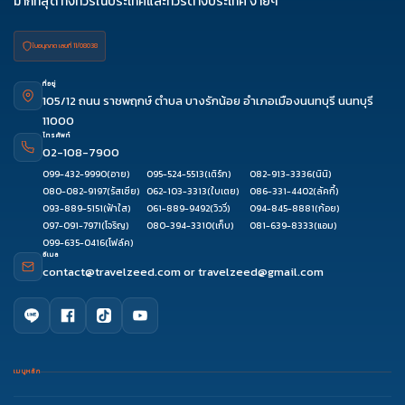
มากที่สุด ทั้งทัวร์ในประเทศและทัวร์ต่างประเทศ ง่ายๆ
ใบอนุญาต เลขที่ 11/08038
ที่อยู่
105/12 ถนน ราชพฤกษ์ ตำบล บางรักน้อย อำเภอเมืองนนทบุรี นนทบุรี
11000
โทรศัพท์
02-108-7900
099-432-9990
(อาย)
095-524-5513
(เติร์ก)
082-913-3336
(นินิ)
080-082-9197
(รัสเซีย)
062-103-3313
(ใบเตย)
086-331-4402
(ลัคกี้)
093-889-5151
(ฟ้าใส)
061-889-9492
(วิววี่)
094-845-8881
(ก้อย)
097-091-7971
(โจริญ)
080-394-3310
(เก็บ)
081-639-8333
(แอม)
099-635-0416
(โฟล์ค)
อีเมล
contact@travelzeed.com
or
travelzeed@gmail.com
เมนูหลัก