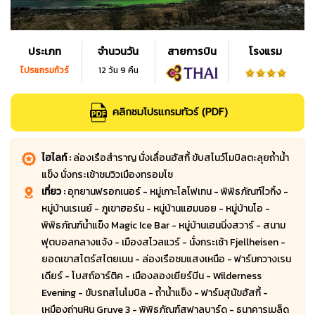
ประเภท
จำนวนวัน
สายการบิน
โรงแรม
โปรแกรมทัวร์
12 วัน 9 คืน
คลิกชมโปรแกรมทัวร์ (PDF)
ไฮไลท์ :
ล่องเรือสำราญ นั่งเลื่อนฮัสกี้ ขับสโนว์โมบิลตะลุยถ้ำน้ำ
แข็ง นั่งกระเช้าชมวิวเมืองทรอมโซ
เที่ยว :
อุทยานฟรอกเนอร์ - หมู่เกาะโลโฟเทน - พิพิธภัณฑ์ไวกิ้ง -
หมู่บ้านเรเนย์ - ภูเขาฮอร์น - หมู่บ้านแฮมนอย - หมู่บ้านโอ -
พิพิธภัณฑ์น้ำแข็ง Magic Ice Bar - หมู่บ้านเฮนนิ่งสวาร์ - สนาม
ฟุตบอลกลางแจ้ง - เมืองสโวลแวร์ - นั่งกระเช้า Fjellheisen -
ยอดเขาสโตร์สไตยเนน - ล่องเรือชมแสงเหนือ - ฟาร์มกวางเรน
เดียร์ - โบสถ์อาร์ติค - เมืองลองเยียร์บีน - Wilderness
Evening - ขับรถสโนโมบิล - ถ้ำน้ำแข็ง - ฟาร์มสุนัขฮัสกี้ -
เหมืองถ่านหิน Gruve 3 - พิพิธภัณฑ์สฟาลบาร์ด - ธนาคารเมล็ด