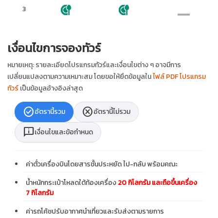
3
เงื่อนไขการจองทัวร์
หมายเหตุ: รายละเอียดโปรแกรมทัวร์และเงื่อนไขต่าง ๆ อาจมีการ
เปลี่ยนแปลงตามความเหมาะสม โดยขอให้ยึดข้อมูลใน
ไฟล์ PDF โปรแกรม
ทัวร์
เป็นข้อมูลอ้างอิงล่าสุด
check_circle
cancel
อัตรานี้รวม
อัตรานี้ไม่รวม
chat_info
เงื่อนไขและข้อกำหนด
ค่าตั๋วเครื่องบินโดยสารชั้นประหยัด ไป-กลับ พร้อมคณะ
น้ำหนักกระเป๋าโหลดใต้ท้องเครื่อง
20 กิโลกรัม และถือขึ้นเครื่อง
7 กิโลกรัม
ค่ารถโค้ชปรับอากาศนำเที่ยวและรับส่งตามรายการ