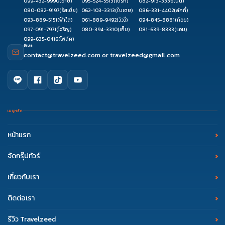
099-432-9990
(อาย)
095-524-5513
(เติร์ก)
082-913-3336
(นินิ)
080-082-9197
(รัสเซีย)
062-103-3313
(ใบเตย)
086-331-4402
(ลัคกี้)
093-889-5151
(ฟ้าใส)
061-889-9492
(วิววี่)
094-845-8881
(ก้อย)
097-091-7971
(โจริญ)
080-394-3310
(เก็บ)
081-639-8333
(แอม)
099-635-0416
(โฟล์ค)
อีเมล
contact@travelzeed.com
or
travelzeed@gmail.com
เมนูหลัก
หน้าแรก
จัดกรุ๊ปทัวร์
เกี่ยวกับเรา
ติดต่อเรา
รีวิว Travelzeed