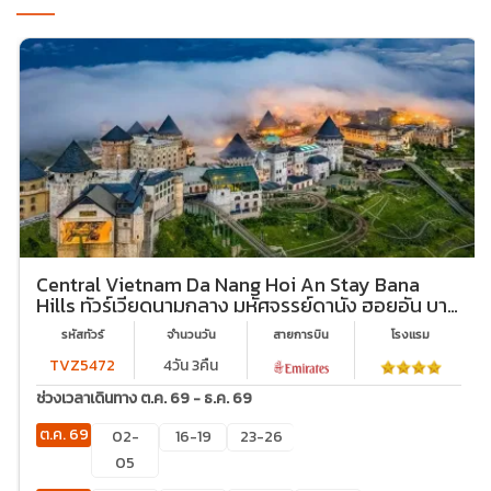
Central Vietnam Da Nang Hoi An Stay Bana
Hills ทัวร์เวียดนามกลาง มหัศจรรย์ดานัง ฮอยอัน บา
นาฮิลล์ (พักบานาฮิลล์ 2 คืน)
รหัสทัวร์
จำนวนวัน
สายการบิน
โรงเเรม
TVZ5472
4วัน 3คืน
ช่วงเวลาเดินทาง ต.ค. 69 - ธ.ค. 69
ต.ค. 69
02-
16-19
23-26
05