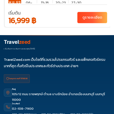
พ.ย. 69
06-
13-16
20-23
27-30
09
เริ่มต้น
16,999 ฿
ธ.ค. 69
ดูรายละเอียด
04-
18-21
07
Travel
zeed
เริ่มต้นการเดินทางของคุณได้ที่นี่
TravelZeed.com เว็บไซต์ที่รวมรวมโปรแกรมทัวร์ และแพ็กเกจทัวร์ครบ
มากที่สุด ทั้งทัวร์ในประเทศและทัวร์ต่างประเทศ ง่ายๆ
ใบอนุญาต เลขที่ 11/08038
ที่อยู่
105/12 ถนน ราชพฤกษ์ ตำบล บางรักน้อย อำเภอเมืองนนทบุรี นนทบุรี
11000
โทรศัพท์
02-108-7900