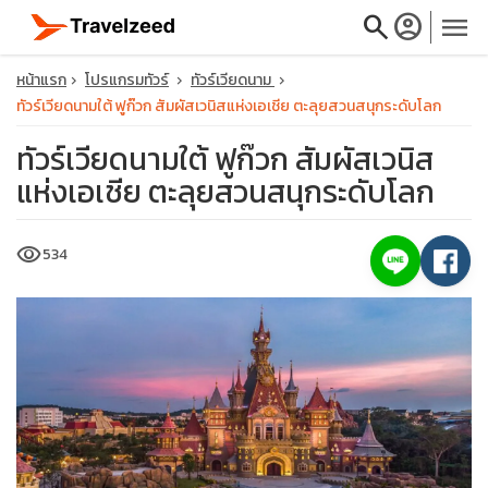
search
account_circle
menu
หน้าแรก
โปรแกรมทัวร์
ทัวร์เวียดนาม
ทัวร์เวียดนามใต้ ฟูก๊วก สัมผัสเวนิสแห่งเอเชีย ตะลุยสวนสนุกระดับโลก
ทัวร์เวียดนามใต้ ฟูก๊วก สัมผัสเวนิส
แห่งเอเชีย ตะลุยสวนสนุกระดับโลก
close
visibility
534
travel_explore
calendar_month
search