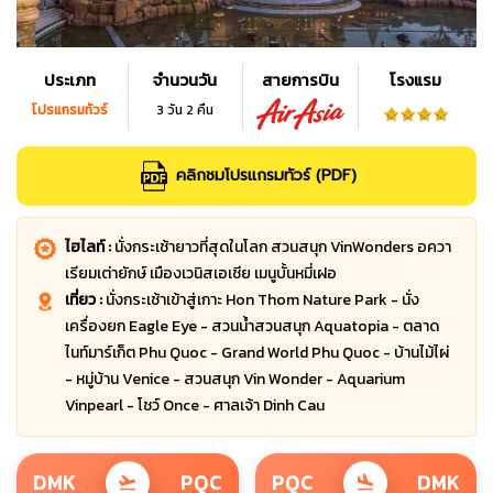
ประเภท
จำนวนวัน
สายการบิน
โรงแรม
โปรแกรมทัวร์
3 วัน 2 คืน
คลิกชมโปรแกรมทัวร์ (PDF)
ไฮไลท์ :
นั่งกระเช้ายาวที่สุดในโลก สวนสนุก VinWonders อควา
เรียมเต่ายักษ์ เมืองเวนิสเอเชีย เมนูบั้นหมี่เฝอ
เที่ยว :
นั่งกระเช้าเข้าสู่เกาะ Hon Thom Nature Park - นั่ง
เครื่องยก Eagle Eye - สวนน้ำสวนสนุก Aquatopia - ตลาด
ไนท์มาร์เก็ต Phu Quoc - Grand World Phu Quoc - บ้านไม้ไผ่
- หมู่บ้าน Venice - สวนสนุก Vin Wonder - Aquarium
Vinpearl - โชว์ Once - ศาลเจ้า Dinh Cau
DMK
PQC
PQC
DMK
flight_takeoff
flight_land